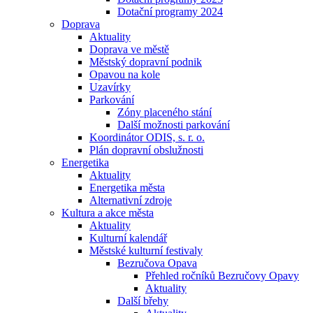
Dotační programy 2024
Doprava
Aktuality
Doprava ve městě
Městský dopravní podnik
Opavou na kole
Uzavírky
Parkování
Zóny placeného stání
Další možnosti parkování
Koordinátor ODIS, s. r. o.
Plán dopravní obslužnosti
Energetika
Aktuality
Energetika města
Alternativní zdroje
Kultura a akce města
Aktuality
Kulturní kalendář
Městské kulturní festivaly
Bezručova Opava
Přehled ročníků Bezručovy Opavy
Aktuality
Další břehy