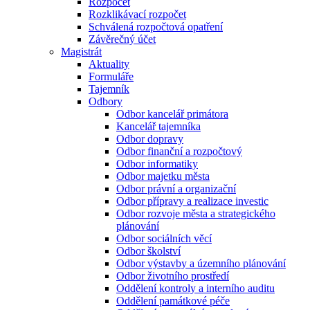
Rozpočet
Rozklikávací rozpočet
Schválená rozpočtová opatření
Závěrečný účet
Magistrát
Aktuality
Formuláře
Tajemník
Odbory
Odbor kancelář primátora
Kancelář tajemníka
Odbor dopravy
Odbor finanční a rozpočtový
Odbor informatiky
Odbor majetku města
Odbor právní a organizační
Odbor přípravy a realizace investic
Odbor rozvoje města a strategického
plánování
Odbor sociálních věcí
Odbor školství
Odbor výstavby a územního plánování
Odbor životního prostředí
Oddělení kontroly a interního auditu
Oddělení památkové péče