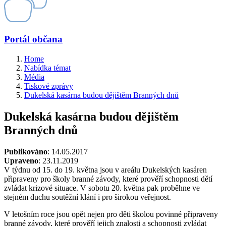
Portál občana
Home
Nabídka témat
Média
Tiskové zprávy
Dukelská kasárna budou dějištěm Branných dnů
Dukelská kasárna budou dějištěm
Branných dnů
Publikováno
: 14.05.2017
Upraveno
: 23.11.2019
V týdnu od 15. do 19. května jsou v areálu Dukelských kasáren
připraveny pro školy branné závody, které prověří schopnosti dětí
zvládat krizové situace. V sobotu 20. května pak proběhne ve
stejném duchu soutěžní klání i pro širokou veřejnost.
V letošním roce jsou opět nejen pro děti školou povinné připraveny
branné závody, které prověří jejich znalosti a schopnosti zvládat