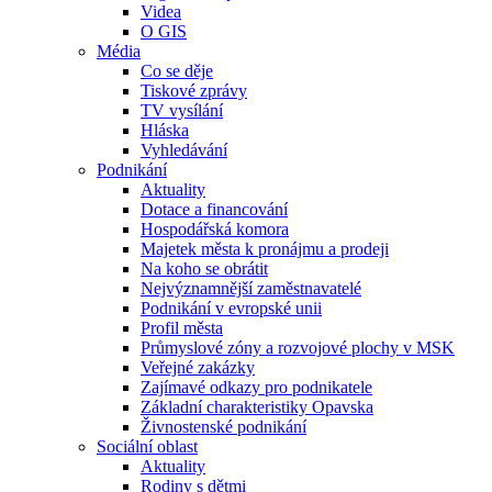
Videa
O GIS
Média
Co se děje
Tiskové zprávy
TV vysílání
Hláska
Vyhledávání
Podnikání
Aktuality
Dotace a financování
Hospodářská komora
Majetek města k pronájmu a prodeji
Na koho se obrátit
Nejvýznamnější zaměstnavatelé
Podnikání v evropské unii
Profil města
Průmyslové zóny a rozvojové plochy v MSK
Veřejné zakázky
Zajímavé odkazy pro podnikatele
Základní charakteristiky Opavska
Živnostenské podnikání
Sociální oblast
Aktuality
Rodiny s dětmi