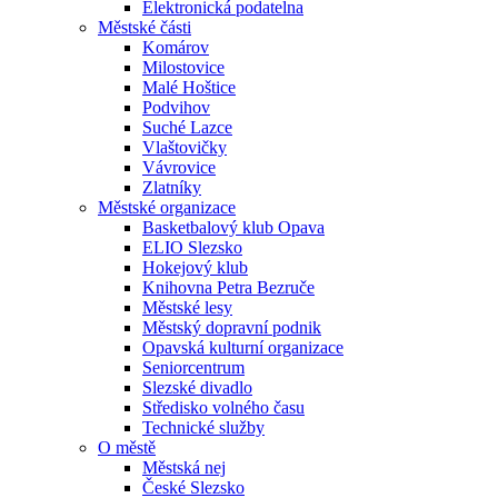
Elektronická podatelna
Městské části
Komárov
Milostovice
Malé Hoštice
Podvihov
Suché Lazce
Vlaštovičky
Vávrovice
Zlatníky
Městské organizace
Basketbalový klub Opava
ELIO Slezsko
Hokejový klub
Knihovna Petra Bezruče
Městské lesy
Městský dopravní podnik
Opavská kulturní organizace
Seniorcentrum
Slezské divadlo
Středisko volného času
Technické služby
O městě
Městská nej
České Slezsko