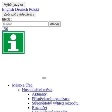
Výběr jazyka
English
Deutsch
Polski
Zobrazit vyhledávání
hledat
hledej
156
Město a úřad
Hospodaření města
Aktuality
Příspěvkové organizace
Střednědobý výhled rozpočtu
Rozpočet