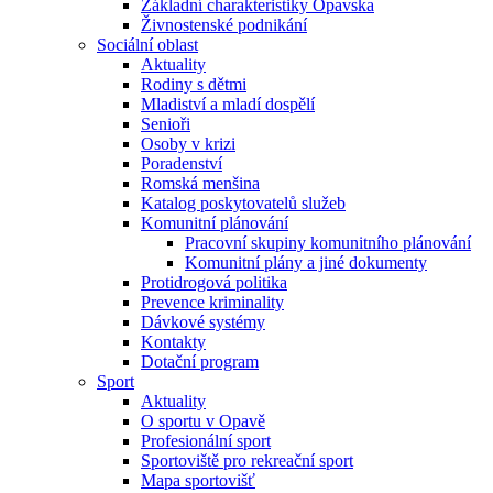
Základní charakteristiky Opavska
Živnostenské podnikání
Sociální oblast
Aktuality
Rodiny s dětmi
Mladiství a mladí dospělí
Senioři
Osoby v krizi
Poradenství
Romská menšina
Katalog poskytovatelů služeb
Komunitní plánování
Pracovní skupiny komunitního plánování
Komunitní plány a jiné dokumenty
Protidrogová politika
Prevence kriminality
Dávkové systémy
Kontakty
Dotační program
Sport
Aktuality
O sportu v Opavě
Profesionální sport
Sportoviště pro rekreační sport
Mapa sportovišť