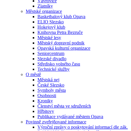
Vávrovice
Zlatníky
Městské organizace
Basketbalový klub Opava
ELIO Slezsko
Hokejový klub
Knihovna Petra Bezruče
Městské lesy
Městský dopravní podnik
Opavská kulturní organizace
Seniorcentrum
Slezské divadlo
Středisko volného času
Technické služby
O městě
Městská nej
České Slezsko
Symboly města
Osobnosti
Kroniky
Členství města ve sdruženích
Hřbitovy
Publikace vydávané městem Opava
Povinně zveřejňované informace
Výroční zprávy o poskytování informací dle zák.