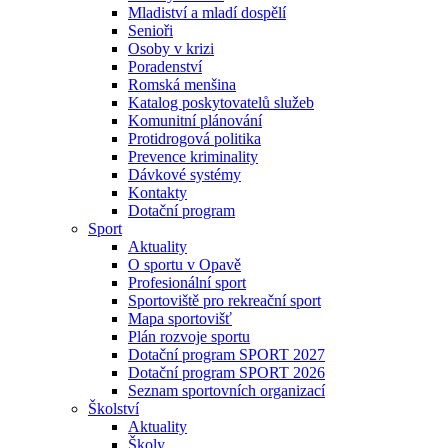
Mladiství a mladí dospělí
Senioři
Osoby v krizi
Poradenství
Romská menšina
Katalog poskytovatelů služeb
Komunitní plánování
Protidrogová politika
Prevence kriminality
Dávkové systémy
Kontakty
Dotační program
Sport
Aktuality
O sportu v Opavě
Profesionální sport
Sportoviště pro rekreační sport
Mapa sportovišť
Plán rozvoje sportu
Dotační program SPORT 2027
Dotační program SPORT 2026
Seznam sportovních organizací
Školství
Aktuality
Školy