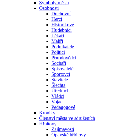
Symboly města
Osobnosti
Duchovní
Herci
Historikové
Hudebníci
Lékaři
Malíři
Podnikatelé
Politici
Přírodovědci
Sochaři
Spisovatelé
Sportovci
Stavitelé
Šlechta
Úředníci
Vládci
Vojáci
Pedagogové
Kroniky
Členství města ve sdruženích
Hřbitovy
Zajímavosti
Opavské hřbitovy