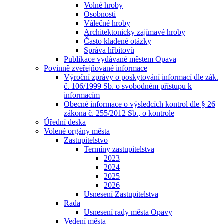
Volné hroby
Osobnosti
Válečné hroby
Architektonicky zajímavé hroby
Často kladené otázky
Správa hřbitovů
Publikace vydávané městem Opava
Povinně zveřejňované informace
Výroční zprávy o poskytování informací dle zák.
č. 106/1999 Sb. o svobodném přístupu k
informacím
Obecné informace o výsledcích kontrol dle § 26
zákona č. 255/2012 Sb., o kontrole
Úřední deska
Volené orgány města
Zastupitelstvo
Termíny zastupitelstva
2023
2024
2025
2026
Usnesení Zastupitelstva
Rada
Usnesení rady města Opavy
Vedení města