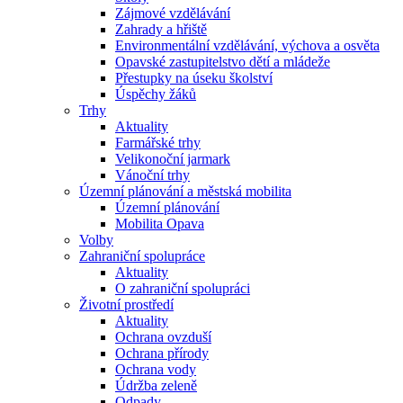
Zájmové vzdělávání
Zahrady a hřiště
Environmentální vzdělávání, výchova a osvěta
Opavské zastupitelstvo dětí a mládeže
Přestupky na úseku školství
Úspěchy žáků
Trhy
Aktuality
Farmářské trhy
Velikonoční jarmark
Vánoční trhy
Územní plánování a městská mobilita
Územní plánování
Mobilita Opava
Volby
Zahraniční spolupráce
Aktuality
O zahraniční spolupráci
Životní prostředí
Aktuality
Ochrana ovzduší
Ochrana přírody
Ochrana vody
Údržba zeleně
Odpady