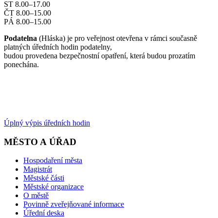
ST 8.00–17.00
ČT 8.00–15.00
PÁ 8.00–15.00
Podatelna
(Hláska) je pro veřejnost otevřena v rámci současně
platných úředních hodin podatelny,
budou provedena bezpečnostní opatření, která budou prozatím
ponechána.
Úplný výpis úředních hodin
MĚSTO A ÚŘAD
Hospodaření města
Magistrát
Městské části
Městské organizace
O městě
Povinně zveřejňované informace
Úřední deska