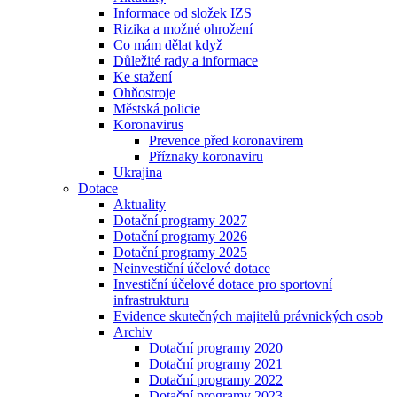
Informace od složek IZS
Rizika a možné ohrožení
Co mám dělat když
Důležité rady a informace
Ke stažení
Ohňostroje
Městská policie
Koronavirus
Prevence před koronavirem
Příznaky koronaviru
Ukrajina
Dotace
Aktuality
Dotační programy 2027
Dotační programy 2026
Dotační programy 2025
Neinvestiční účelové dotace
Investiční účelové dotace pro sportovní
infrastrukturu
Evidence skutečných majitelů právnických osob
Archiv
Dotační programy 2020
Dotační programy 2021
Dotační programy 2022
Dotační programy 2023