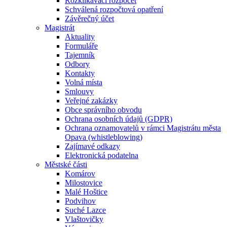
Rozklikávací rozpočet
Schválená rozpočtová opatření
Závěrečný účet
Magistrát
Aktuality
Formuláře
Tajemník
Odbory
Kontakty
Volná místa
Smlouvy
Veřejné zakázky
Obce správního obvodu
Ochrana osobních údajů (GDPR)
Ochrana oznamovatelů v rámci Magistrátu města
Opava (whistleblowing)
Zajímavé odkazy
Elektronická podatelna
Městské části
Komárov
Milostovice
Malé Hoštice
Podvihov
Suché Lazce
Vlaštovičky