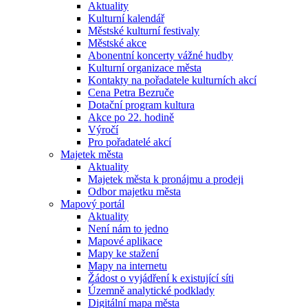
Aktuality
Kulturní kalendář
Městské kulturní festivaly
Městské akce
Abonentní koncerty vážné hudby
Kulturní organizace města
Kontakty na pořadatele kulturních akcí
Cena Petra Bezruče
Dotační program kultura
Akce po 22. hodině
Výročí
Pro pořadatelé akcí
Majetek města
Aktuality
Majetek města k pronájmu a prodeji
Odbor majetku města
Mapový portál
Aktuality
Není nám to jedno
Mapové aplikace
Mapy ke stažení
Mapy na internetu
Žádost o vyjádření k existující síti
Územně analytické podklady
Digitální mapa města