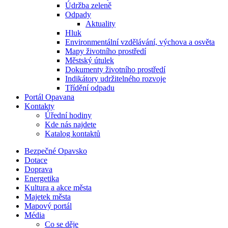
Údržba zeleně
Odpady
Aktuality
Hluk
Environmentální vzdělávání, výchova a osvěta
Mapy životního prostředí
Městský útulek
Dokumenty životního prostředí
Indikátory udržitelného rozvoje
Třídění odpadu
Portál Opavana
Kontakty
Úřední hodiny
Kde nás najdete
Katalog kontaktů
Bezpečné Opavsko
Dotace
Doprava
Energetika
Kultura a akce města
Majetek města
Mapový portál
Média
Co se děje