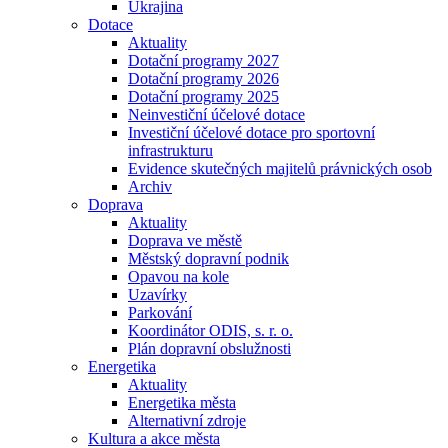
Ukrajina
Dotace
Aktuality
Dotační programy 2027
Dotační programy 2026
Dotační programy 2025
Neinvestiční účelové dotace
Investiční účelové dotace pro sportovní
infrastrukturu
Evidence skutečných majitelů právnických osob
Archiv
Doprava
Aktuality
Doprava ve městě
Městský dopravní podnik
Opavou na kole
Uzavírky
Parkování
Koordinátor ODIS, s. r. o.
Plán dopravní obslužnosti
Energetika
Aktuality
Energetika města
Alternativní zdroje
Kultura a akce města