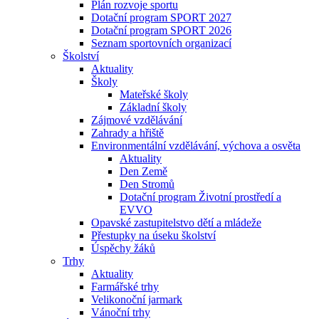
Plán rozvoje sportu
Dotační program SPORT 2027
Dotační program SPORT 2026
Seznam sportovních organizací
Školství
Aktuality
Školy
Mateřské školy
Základní školy
Zájmové vzdělávání
Zahrady a hřiště
Environmentální vzdělávání, výchova a osvěta
Aktuality
Den Země
Den Stromů
Dotační program Životní prostředí a
EVVO
Opavské zastupitelstvo dětí a mládeže
Přestupky na úseku školství
Úspěchy žáků
Trhy
Aktuality
Farmářské trhy
Velikonoční jarmark
Vánoční trhy