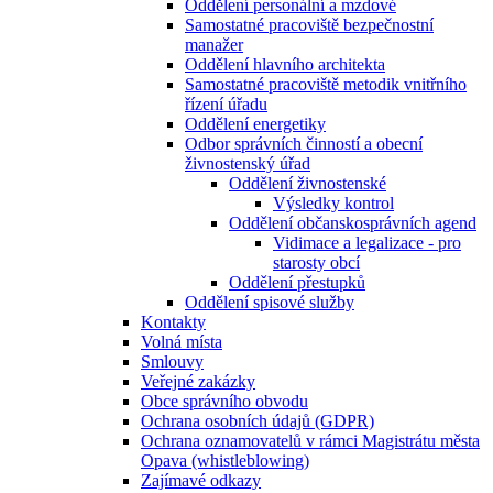
Oddělení personální a mzdové
Samostatné pracoviště bezpečnostní
manažer
Oddělení hlavního architekta
Samostatné pracoviště metodik vnitřního
řízení úřadu
Oddělení energetiky
Odbor správních činností a obecní
živnostenský úřad
Oddělení živnostenské
Výsledky kontrol
Oddělení občanskosprávních agend
Vidimace a legalizace - pro
starosty obcí
Oddělení přestupků
Oddělení spisové služby
Kontakty
Volná místa
Smlouvy
Veřejné zakázky
Obce správního obvodu
Ochrana osobních údajů (GDPR)
Ochrana oznamovatelů v rámci Magistrátu města
Opava (whistleblowing)
Zajímavé odkazy