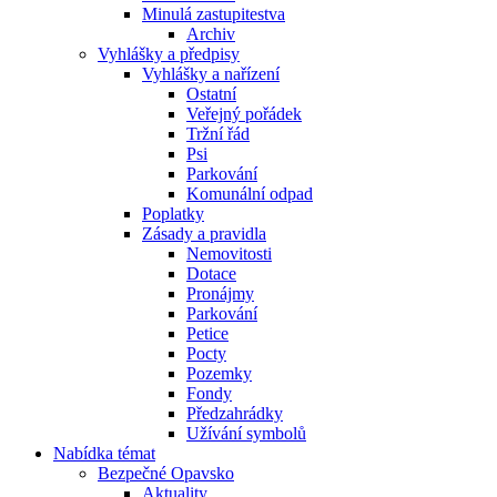
Minulá zastupitestva
Archiv
Vyhlášky a předpisy
Vyhlášky a nařízení
Ostatní
Veřejný pořádek
Tržní řád
Psi
Parkování
Komunální odpad
Poplatky
Zásady a pravidla
Nemovitosti
Dotace
Pronájmy
Parkování
Petice
Pocty
Pozemky
Fondy
Předzahrádky
Užívání symbolů
Nabídka témat
Bezpečné Opavsko
Aktuality