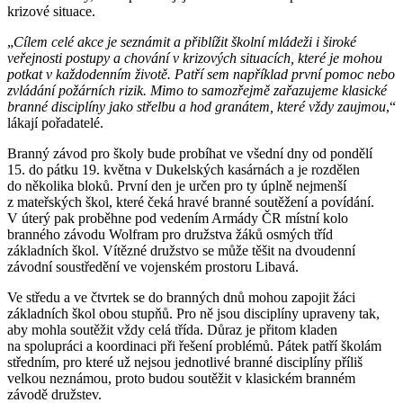
krizové situace.
„
Cílem celé akce je seznámit a přiblížit školní mládeži i široké
veřejnosti postupy a chování v krizových situacích, které je mohou
potkat v každodenním životě. Patří sem například první pomoc nebo
zvládání požárních rizik. Mimo to samozřejmě zařazujeme klasické
branné disciplíny jako střelbu a hod granátem, které vždy zaujmou
,“
lákají pořadatelé.
Branný závod pro školy bude probíhat ve všední dny od pondělí
15. do pátku 19. května v Dukelských kasárnách a je rozdělen
do několika bloků. První den je určen pro ty úplně nejmenší
z mateřských škol, které čeká hravé branné soutěžení a povídání.
V úterý pak proběhne pod vedením Armády ČR místní kolo
branného závodu Wolfram pro družstva žáků osmých tříd
základních škol. Vítězné družstvo se může těšit na dvoudenní
závodní soustředění ve vojenském prostoru Libavá.
Ve středu a ve čtvrtek se do branných dnů mohou zapojit žáci
základních škol obou stupňů. Pro ně jsou disciplíny upraveny tak,
aby mohla soutěžit vždy celá třída. Důraz je přitom kladen
na spolupráci a koordinaci při řešení problémů. Pátek patří školám
středním, pro které už nejsou jednotlivé branné disciplíny příliš
velkou neznámou, proto budou soutěžit v klasickém branném
závodě družstev.