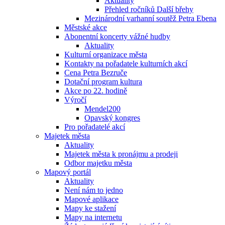
Aktuality
Přehled ročníků Další břehy
Mezinárodní varhanní soutěž Petra Ebena
Městské akce
Abonentní koncerty vážné hudby
Aktuality
Kulturní organizace města
Kontakty na pořadatele kulturních akcí
Cena Petra Bezruče
Dotační program kultura
Akce po 22. hodině
Výročí
Mendel200
Opavský kongres
Pro pořadatelé akcí
Majetek města
Aktuality
Majetek města k pronájmu a prodeji
Odbor majetku města
Mapový portál
Aktuality
Není nám to jedno
Mapové aplikace
Mapy ke stažení
Mapy na internetu