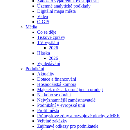
Žádost o vyjádření k existující síti
Územně analytické podklady
Digitální mapa města
Videa
O GIS
Média
Co se děje
Tiskové zprávy
TV vysílání
2026
Hláska
2026
Vyhledávání
Podnikání
Aktuality
Dotace a financování
Hospodářská komora
Majetek města k pronájmu a prodeji
Na koho se obrátit
Nejvýznamnější zaměstnavatelé
Podnikání v evropské unii
Profil města
Průmyslové zóny a rozvojové plochy v MSK
Veřejné zakázky
Zajímavé odkazy pro podnikatele