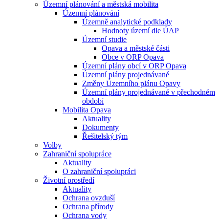
Územní plánování a městská mobilita
Územní plánování
Územně analytické podklady
Hodnoty území dle ÚAP
Územní studie
Opava a městské části
Obce v ORP Opava
Územní plány obcí v ORP Opava
Územní plány projednávané
Změny Územního plánu Opavy
Územní plány projednávané v přechodném
období
Mobilita Opava
Aktuality
Dokumenty
Řešitelský tým
Volby
Zahraniční spolupráce
Aktuality
O zahraniční spolupráci
Životní prostředí
Aktuality
Ochrana ovzduší
Ochrana přírody
Ochrana vody