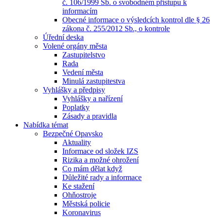
č. 106/1999 Sb. o svobodném přístupu k
informacím
Obecné informace o výsledcích kontrol dle § 26
zákona č. 255/2012 Sb., o kontrole
Úřední deska
Volené orgány města
Zastupitelstvo
Rada
Vedení města
Minulá zastupitestva
Vyhlášky a předpisy
Vyhlášky a nařízení
Poplatky
Zásady a pravidla
Nabídka témat
Bezpečné Opavsko
Aktuality
Informace od složek IZS
Rizika a možné ohrožení
Co mám dělat když
Důležité rady a informace
Ke stažení
Ohňostroje
Městská policie
Koronavirus