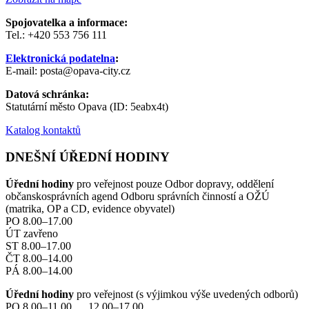
Spojovatelka a informace:
Tel.: +420 553 756 111
Elektronická podatelna
:
E-mail: posta@opava-city.cz
Datová schránka:
Statutární město Opava (ID: 5eabx4t)
Katalog kontaktů
DNEŠNÍ ÚŘEDNÍ HODINY
Úřední hodiny
pro veřejnost pouze Odbor dopravy, oddělení
občanskosprávních agend Odboru správních činností a OŽÚ
(matrika, OP a CD, evidence obyvatel)
PO 8.00–17.00
ÚT zavřeno
ST 8.00–17.00
ČT 8.00–14.00
PÁ 8.00–14.00
Úřední hodiny
pro veřejnost (s výjimkou výše uvedených odborů)
PO 8.00–11.00 12.00–17.00