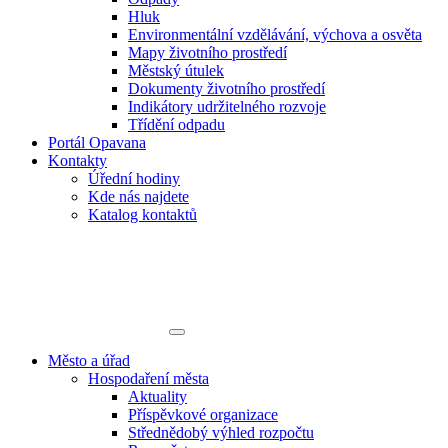
Hluk
Environmentální vzdělávání, výchova a osvěta
Mapy životního prostředí
Městský útulek
Dokumenty životního prostředí
Indikátory udržitelného rozvoje
Třídění odpadu
Portál Opavana
Kontakty
Úřední hodiny
Kde nás najdete
Katalog kontaktů
Město a úřad
Hospodaření města
Aktuality
Příspěvkové organizace
Střednědobý výhled rozpočtu