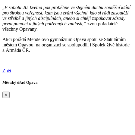
„
V sobotu 20. května pak proběhne ve stejném duchu soutěžní klání
pro širokou veřejnost, kam jsou zváni všichni, kdo si rádi zasoutěží
ve střelbě a jiných disciplínách, anebo si chtějí zopakovat zásady
první pomoci a jiných potřebných znalostí,“
zvou pořadatelé
všechny Opavany.
Akci pořádá Mendelovo gymnázium Opava spolu se Statutárním
městem Opavou, na organizaci se spolupodílí i Spolek živé historie
a Armáda ČR.
Zpět
Městský úřad Opava
×