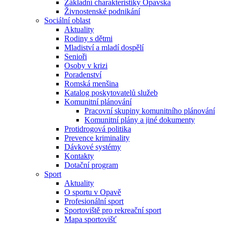
Základní charakteristiky Opavska
Živnostenské podnikání
Sociální oblast
Aktuality
Rodiny s dětmi
Mladiství a mladí dospělí
Senioři
Osoby v krizi
Poradenství
Romská menšina
Katalog poskytovatelů služeb
Komunitní plánování
Pracovní skupiny komunitního plánování
Komunitní plány a jiné dokumenty
Protidrogová politika
Prevence kriminality
Dávkové systémy
Kontakty
Dotační program
Sport
Aktuality
O sportu v Opavě
Profesionální sport
Sportoviště pro rekreační sport
Mapa sportovišť