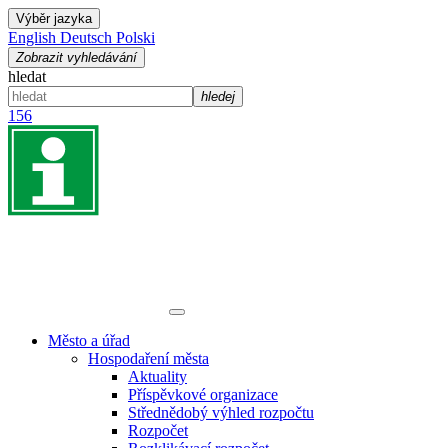
Výběr jazyka
English
Deutsch
Polski
Zobrazit vyhledávání
hledat
hledej
156
Město a úřad
Hospodaření města
Aktuality
Příspěvkové organizace
Střednědobý výhled rozpočtu
Rozpočet