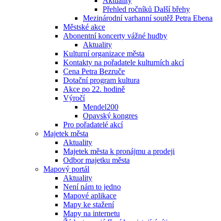
Aktuality
Přehled ročníků Další břehy
Mezinárodní varhanní soutěž Petra Ebena
Městské akce
Abonentní koncerty vážné hudby
Aktuality
Kulturní organizace města
Kontakty na pořadatele kulturních akcí
Cena Petra Bezruče
Dotační program kultura
Akce po 22. hodině
Výročí
Mendel200
Opavský kongres
Pro pořadatelé akcí
Majetek města
Aktuality
Majetek města k pronájmu a prodeji
Odbor majetku města
Mapový portál
Aktuality
Není nám to jedno
Mapové aplikace
Mapy ke stažení
Mapy na internetu