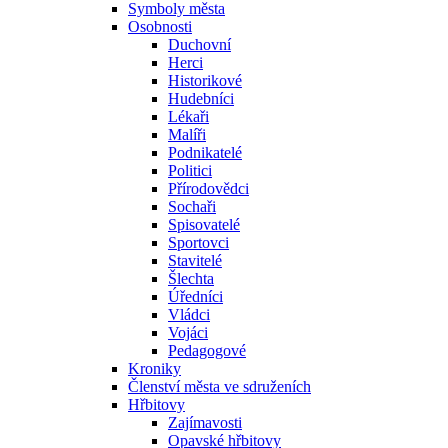
Symboly města
Osobnosti
Duchovní
Herci
Historikové
Hudebníci
Lékaři
Malíři
Podnikatelé
Politici
Přírodovědci
Sochaři
Spisovatelé
Sportovci
Stavitelé
Šlechta
Úředníci
Vládci
Vojáci
Pedagogové
Kroniky
Členství města ve sdruženích
Hřbitovy
Zajímavosti
Opavské hřbitovy