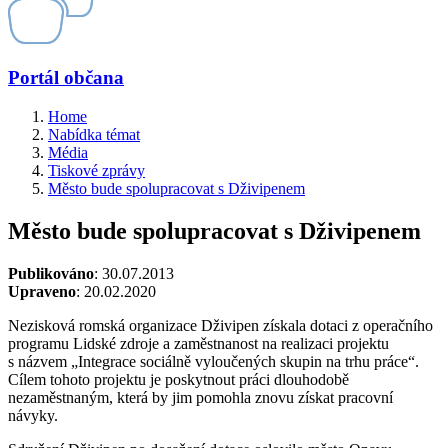
Portál občana
Home
Nabídka témat
Média
Tiskové zprávy
Město bude spolupracovat s Dživipenem
Město bude spolupracovat s Dživipenem
Publikováno
: 30.07.2013
Upraveno
: 20.02.2020
Nezisková romská organizace Dživipen získala dotaci z operačního
programu Lidské zdroje a zaměstnanost na realizaci projektu
s názvem „Integrace sociálně vyloučených skupin na trhu práce“.
Cílem tohoto projektu je poskytnout práci dlouhodobě
nezaměstnaným, která by jim pomohla znovu získat pracovní
návyky.