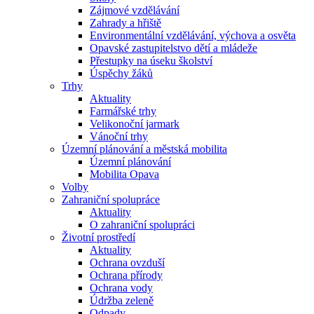
Zájmové vzdělávání
Zahrady a hřiště
Environmentální vzdělávání, výchova a osvěta
Opavské zastupitelstvo dětí a mládeže
Přestupky na úseku školství
Úspěchy žáků
Trhy
Aktuality
Farmářské trhy
Velikonoční jarmark
Vánoční trhy
Územní plánování a městská mobilita
Územní plánování
Mobilita Opava
Volby
Zahraniční spolupráce
Aktuality
O zahraniční spolupráci
Životní prostředí
Aktuality
Ochrana ovzduší
Ochrana přírody
Ochrana vody
Údržba zeleně
Odpady