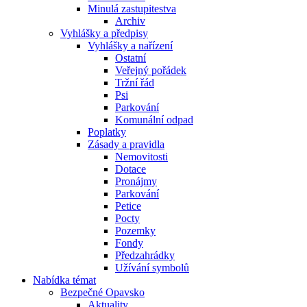
Minulá zastupitestva
Archiv
Vyhlášky a předpisy
Vyhlášky a nařízení
Ostatní
Veřejný pořádek
Tržní řád
Psi
Parkování
Komunální odpad
Poplatky
Zásady a pravidla
Nemovitosti
Dotace
Pronájmy
Parkování
Petice
Pocty
Pozemky
Fondy
Předzahrádky
Užívání symbolů
Nabídka témat
Bezpečné Opavsko
Aktuality