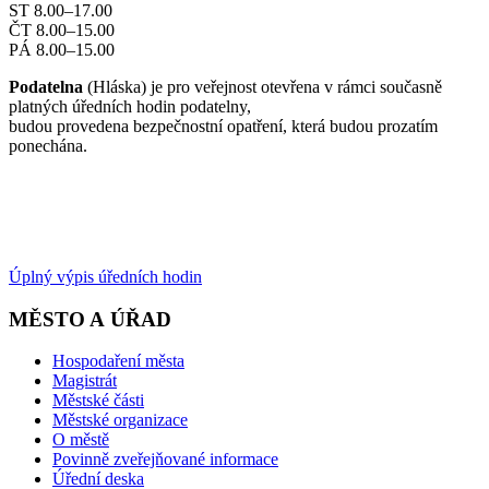
ST 8.00–17.00
ČT 8.00–15.00
PÁ 8.00–15.00
Podatelna
(Hláska) je pro veřejnost otevřena v rámci současně
platných úředních hodin podatelny,
budou provedena bezpečnostní opatření, která budou prozatím
ponechána.
Úplný výpis úředních hodin
MĚSTO A ÚŘAD
Hospodaření města
Magistrát
Městské části
Městské organizace
O městě
Povinně zveřejňované informace
Úřední deska