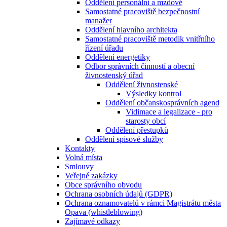
Oddělení personální a mzdové
Samostatné pracoviště bezpečnostní
manažer
Oddělení hlavního architekta
Samostatné pracoviště metodik vnitřního
řízení úřadu
Oddělení energetiky
Odbor správních činností a obecní
živnostenský úřad
Oddělení živnostenské
Výsledky kontrol
Oddělení občanskosprávních agend
Vidimace a legalizace - pro
starosty obcí
Oddělení přestupků
Oddělení spisové služby
Kontakty
Volná místa
Smlouvy
Veřejné zakázky
Obce správního obvodu
Ochrana osobních údajů (GDPR)
Ochrana oznamovatelů v rámci Magistrátu města
Opava (whistleblowing)
Zajímavé odkazy