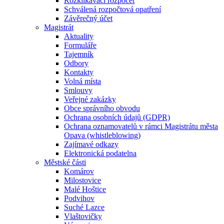
Rozklikávací rozpočet
Schválená rozpočtová opatření
Závěrečný účet
Magistrát
Aktuality
Formuláře
Tajemník
Odbory
Kontakty
Volná místa
Smlouvy
Veřejné zakázky
Obce správního obvodu
Ochrana osobních údajů (GDPR)
Ochrana oznamovatelů v rámci Magistrátu města
Opava (whistleblowing)
Zajímavé odkazy
Elektronická podatelna
Městské části
Komárov
Milostovice
Malé Hoštice
Podvihov
Suché Lazce
Vlaštovičky