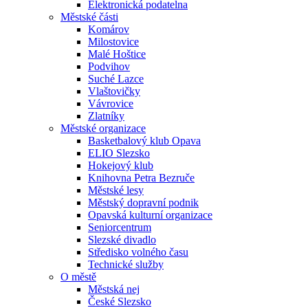
Elektronická podatelna
Městské části
Komárov
Milostovice
Malé Hoštice
Podvihov
Suché Lazce
Vlaštovičky
Vávrovice
Zlatníky
Městské organizace
Basketbalový klub Opava
ELIO Slezsko
Hokejový klub
Knihovna Petra Bezruče
Městské lesy
Městský dopravní podnik
Opavská kulturní organizace
Seniorcentrum
Slezské divadlo
Středisko volného času
Technické služby
O městě
Městská nej
České Slezsko