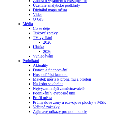
Žádost o vyjádření k existující síti
Územně analytické podklady
Digitální mapa města
Videa
O GIS
Média
Co se děje
Tiskové zprávy
TV vysílání
2026
Hláska
2026
Vyhledávání
Podnikání
Aktuality
Dotace a financování
Hospodářská komora
Majetek města k pronájmu a prodeji
Na koho se obrátit
Nejvýznamnější zaměstnavatelé
Podnikání v evropské unii
Profil města
Průmyslové zóny a rozvojové plochy v MSK
Veřejné zakázky
Zajímavé odkazy pro podnikatele