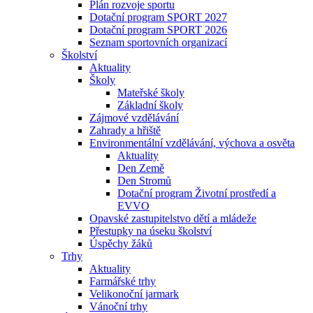
Plán rozvoje sportu
Dotační program SPORT 2027
Dotační program SPORT 2026
Seznam sportovních organizací
Školství
Aktuality
Školy
Mateřské školy
Základní školy
Zájmové vzdělávání
Zahrady a hřiště
Environmentální vzdělávání, výchova a osvěta
Aktuality
Den Země
Den Stromů
Dotační program Životní prostředí a
EVVO
Opavské zastupitelstvo dětí a mládeže
Přestupky na úseku školství
Úspěchy žáků
Trhy
Aktuality
Farmářské trhy
Velikonoční jarmark
Vánoční trhy