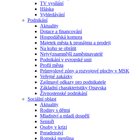
TV vysílání
Hláska
Vyhledávání
Podnikání
Aktuality
Dotace a financování
Hospodářská komora
Majetek města k pronájmu a prodeji
Na koho se obrátit
Nejvýznamnější zaměstnavatelé
Podnikání v evropské unii
Profil města
Průmyslové zóny a rozvojové plochy v MSK
Veřejné zakázky
Zajímavé odkazy pro podnikatele
Základní charakteristiky Opavska
Živnostenské podnikání
Sociální oblast
Aktuality
Rodiny s dětmi
Mladiství a mladí dospělí
Senioři
Osoby v krizi
Poradenství
Romská menšina