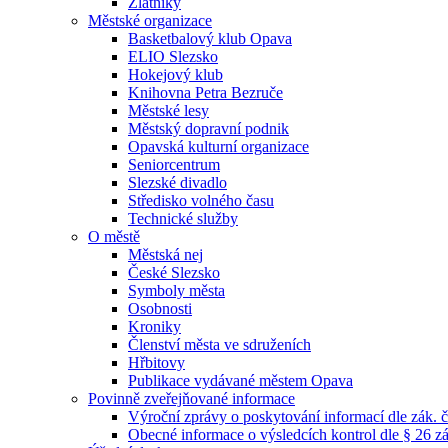
Zlatníky
Městské organizace
Basketbalový klub Opava
ELIO Slezsko
Hokejový klub
Knihovna Petra Bezruče
Městské lesy
Městský dopravní podnik
Opavská kulturní organizace
Seniorcentrum
Slezské divadlo
Středisko volného času
Technické služby
O městě
Městská nej
České Slezsko
Symboly města
Osobnosti
Kroniky
Členství města ve sdruženích
Hřbitovy
Publikace vydávané městem Opava
Povinně zveřejňované informace
Výroční zprávy o poskytování informací dle zák. 
Obecné informace o výsledcích kontrol dle § 26 zá