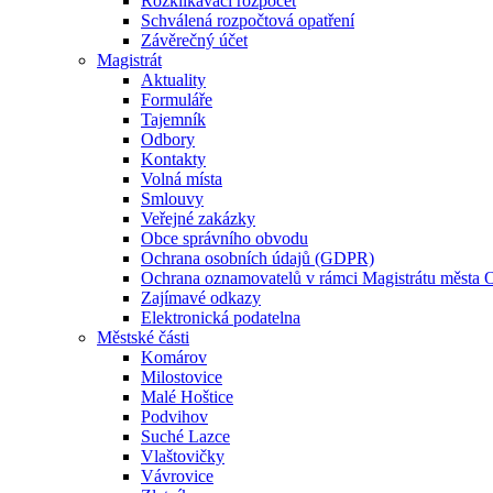
Rozklikávací rozpočet
Schválená rozpočtová opatření
Závěrečný účet
Magistrát
Aktuality
Formuláře
Tajemník
Odbory
Kontakty
Volná místa
Smlouvy
Veřejné zakázky
Obce správního obvodu
Ochrana osobních údajů (GDPR)
Ochrana oznamovatelů v rámci Magistrátu města 
Zajímavé odkazy
Elektronická podatelna
Městské části
Komárov
Milostovice
Malé Hoštice
Podvihov
Suché Lazce
Vlaštovičky
Vávrovice