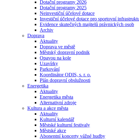
Dotační programy 2026
Dotační programy 2025
Neinvestiční účelové dotace
Investiční účelové dotace pro sportovní infrastrukt
Evidence skutečných majitelů právnických osob
Archiv
Doprava
Aktuality
Doprava ve městě
Městský dopravní podnik
Opavou na kole
Uzavírky
Parkování
Koordinátor ODIS, s. r. o.
Plán dopravní obslužnosti
Energetika
Aktuality
Energetika města
Alternativní zdroje
Kultura a akce města
Aktuality
Kulturní kalendář
Městské kulturní festivaly
Městské akce
Abonentní koncerty vážné hudby