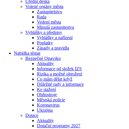
Úřední deska
Volené orgány města
Zastupitelstvo
Rada
Vedení města
Minulá zastupitestva
Vyhlášky a předpisy
Vyhlášky a nařízení
Poplatky
Zásady a pravidla
Nabídka témat
Bezpečné Opavsko
Aktuality
Informace od složek IZS
Rizika a možné ohrožení
Co mám dělat když
Důležité rady a informace
Ke stažení
Ohňostroje
Městská policie
Koronavirus
Ukrajina
Dotace
Aktuality
Dotační programy 2027