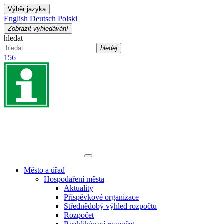
Výběr jazyka
English
Deutsch
Polski
Zobrazit vyhledávání
hledat
hledej
156
Město a úřad
Hospodaření města
Aktuality
Příspěvkové organizace
Střednědobý výhled rozpočtu
Rozpočet