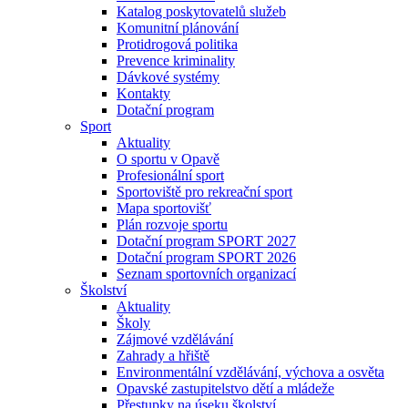
Katalog poskytovatelů služeb
Komunitní plánování
Protidrogová politika
Prevence kriminality
Dávkové systémy
Kontakty
Dotační program
Sport
Aktuality
O sportu v Opavě
Profesionální sport
Sportoviště pro rekreační sport
Mapa sportovišť
Plán rozvoje sportu
Dotační program SPORT 2027
Dotační program SPORT 2026
Seznam sportovních organizací
Školství
Aktuality
Školy
Zájmové vzdělávání
Zahrady a hřiště
Environmentální vzdělávání, výchova a osvěta
Opavské zastupitelstvo dětí a mládeže
Přestupky na úseku školství