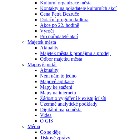
Kulturní organizace města
Kontakty na pořadatele kulturních akcí
Cena Petra Bezruče
Dotační program kultura
Akce po 22. hodině
Výročí
Pro pořadatelé akcí
Majetek města
Aktuality
Majetek města k pronájmu a prodeji
Odbor majetku města
Mapový portál
Aktuality
Není nám to jedno
Mapové aplikace
Mapy ke stažení
Mapy na internetu
Žádost o vyjádření k existující síti
Územně analytické podklady
Digitální mapa města
Videa
O GIS
Média
Co se děje
Tiskové zprávy