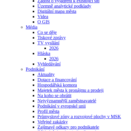
Žádost o vyjádření k existující síti
Územně analytické podklady
Digitální mapa města
Videa
O GIS
Média
Co se děje
Tiskové zprávy
TV vysílání
2026
Hláska
2026
Vyhledávání
Podnikání
Aktuality
Dotace a financování
Hospodářská komora
Majetek města k pronájmu a prodeji
Na koho se obrátit
Nejvýznamnější zaměstnavatelé
Podnikání v evropské unii
Profil města
Průmyslové zóny a rozvojové plochy v MSK
Veřejné zakázky
Zajímavé odkazy pro podnikatele