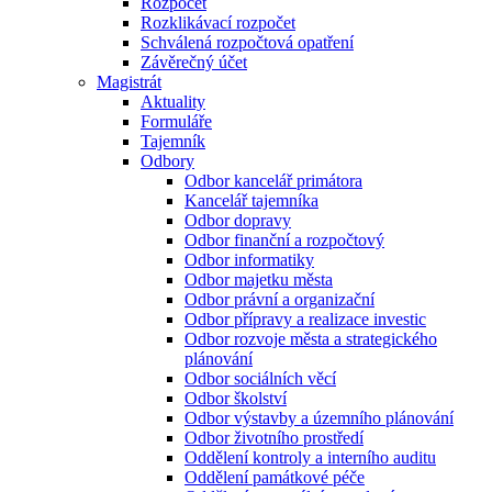
Rozpočet
Rozklikávací rozpočet
Schválená rozpočtová opatření
Závěrečný účet
Magistrát
Aktuality
Formuláře
Tajemník
Odbory
Odbor kancelář primátora
Kancelář tajemníka
Odbor dopravy
Odbor finanční a rozpočtový
Odbor informatiky
Odbor majetku města
Odbor právní a organizační
Odbor přípravy a realizace investic
Odbor rozvoje města a strategického
plánování
Odbor sociálních věcí
Odbor školství
Odbor výstavby a územního plánování
Odbor životního prostředí
Oddělení kontroly a interního auditu
Oddělení památkové péče