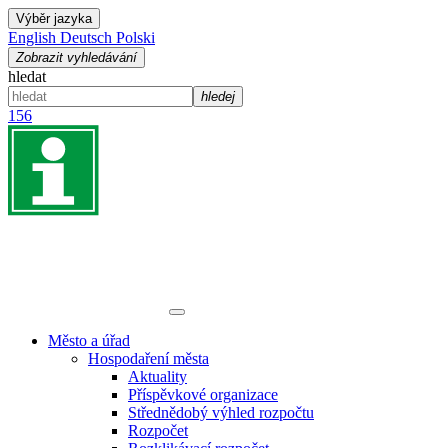
Výběr jazyka
English
Deutsch
Polski
Zobrazit vyhledávání
hledat
hledej
156
Město a úřad
Hospodaření města
Aktuality
Příspěvkové organizace
Střednědobý výhled rozpočtu
Rozpočet