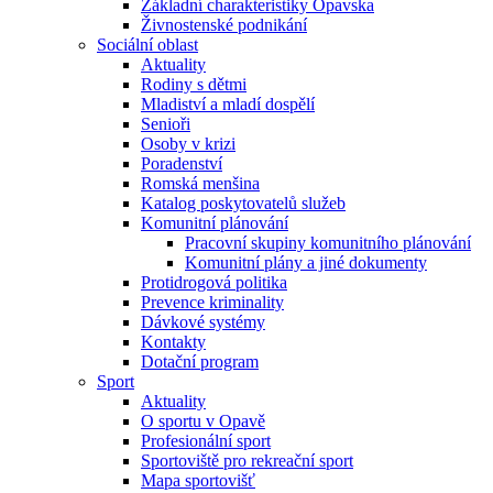
Základní charakteristiky Opavska
Živnostenské podnikání
Sociální oblast
Aktuality
Rodiny s dětmi
Mladiství a mladí dospělí
Senioři
Osoby v krizi
Poradenství
Romská menšina
Katalog poskytovatelů služeb
Komunitní plánování
Pracovní skupiny komunitního plánování
Komunitní plány a jiné dokumenty
Protidrogová politika
Prevence kriminality
Dávkové systémy
Kontakty
Dotační program
Sport
Aktuality
O sportu v Opavě
Profesionální sport
Sportoviště pro rekreační sport
Mapa sportovišť