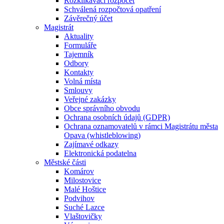
Rozklikávací rozpočet
Schválená rozpočtová opatření
Závěrečný účet
Magistrát
Aktuality
Formuláře
Tajemník
Odbory
Kontakty
Volná místa
Smlouvy
Veřejné zakázky
Obce správního obvodu
Ochrana osobních údajů (GDPR)
Ochrana oznamovatelů v rámci Magistrátu města
Opava (whistleblowing)
Zajímavé odkazy
Elektronická podatelna
Městské části
Komárov
Milostovice
Malé Hoštice
Podvihov
Suché Lazce
Vlaštovičky