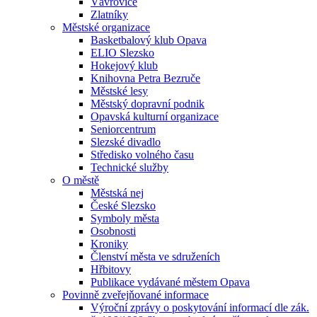
Vávrovice
Zlatníky
Městské organizace
Basketbalový klub Opava
ELIO Slezsko
Hokejový klub
Knihovna Petra Bezruče
Městské lesy
Městský dopravní podnik
Opavská kulturní organizace
Seniorcentrum
Slezské divadlo
Středisko volného času
Technické služby
O městě
Městská nej
České Slezsko
Symboly města
Osobnosti
Kroniky
Členství města ve sdruženích
Hřbitovy
Publikace vydávané městem Opava
Povinně zveřejňované informace
Výroční zprávy o poskytování informací dle zák.