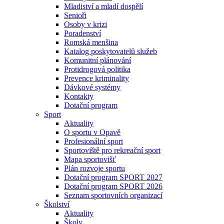
Mladiství a mladí dospělí
Senioři
Osoby v krizi
Poradenství
Romská menšina
Katalog poskytovatelů služeb
Komunitní plánování
Protidrogová politika
Prevence kriminality
Dávkové systémy
Kontakty
Dotační program
Sport
Aktuality
O sportu v Opavě
Profesionální sport
Sportoviště pro rekreační sport
Mapa sportovišť
Plán rozvoje sportu
Dotační program SPORT 2027
Dotační program SPORT 2026
Seznam sportovních organizací
Školství
Aktuality
Školy