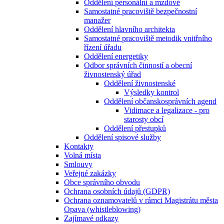
Oddělení personální a mzdové
Samostatné pracoviště bezpečnostní
manažer
Oddělení hlavního architekta
Samostatné pracoviště metodik vnitřního
řízení úřadu
Oddělení energetiky
Odbor správních činností a obecní
živnostenský úřad
Oddělení živnostenské
Výsledky kontrol
Oddělení občanskosprávních agend
Vidimace a legalizace - pro
starosty obcí
Oddělení přestupků
Oddělení spisové služby
Kontakty
Volná místa
Smlouvy
Veřejné zakázky
Obce správního obvodu
Ochrana osobních údajů (GDPR)
Ochrana oznamovatelů v rámci Magistrátu města
Opava (whistleblowing)
Zajímavé odkazy