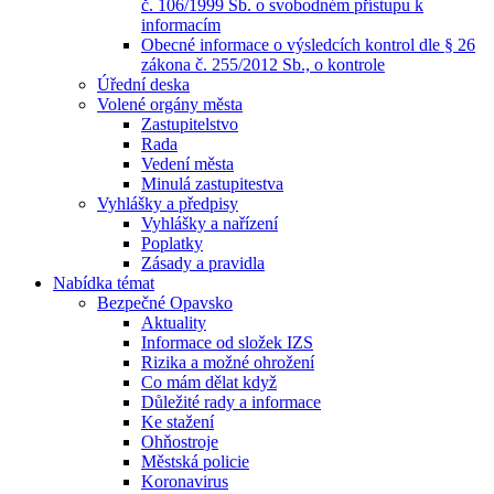
č. 106/1999 Sb. o svobodném přístupu k
informacím
Obecné informace o výsledcích kontrol dle § 26
zákona č. 255/2012 Sb., o kontrole
Úřední deska
Volené orgány města
Zastupitelstvo
Rada
Vedení města
Minulá zastupitestva
Vyhlášky a předpisy
Vyhlášky a nařízení
Poplatky
Zásady a pravidla
Nabídka témat
Bezpečné Opavsko
Aktuality
Informace od složek IZS
Rizika a možné ohrožení
Co mám dělat když
Důležité rady a informace
Ke stažení
Ohňostroje
Městská policie
Koronavirus