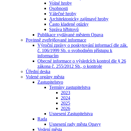
Volné hroby
Osobnosti
Válečné hroby
Architektonicky zajímavé hroby
Často kladené otázky
Správa hřbitovů
Publikace vydávané městem Opava
Povinně zveřejňované informace
Výroční zprávy o poskytování informací dle zák.
č. 106/1999 Sb. o svobodném přístupu k
informacím
Obecné informace o výsledcích kontrol dle § 26
zákona č. 255/2012 Sb., o kontrole
Úřední deska
Volené orgány města
Zastupitelstvo
Termíny zastupitelstva
2023
2024
2025
2026
Usnesení Zastupitelstva
Rada
Usnesení rady města Opavy
Vedení města