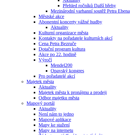
Aktuality
Přehled ročníků Další břehy
Mezinárodní varhanní soutěž Petra Ebena
Městské akce
Abonentní koncerty vážné hudby
Aktuality
Kulturní organizace města
Kontakty na pořadatele kulturních akcí
Cena Petra Bezruče
Dotační program kultura
Akce po 22. hodině
Výročí
Mendel200
Opavský kongres
Pro pořadatelé akcí
Majetek města
Aktuality
Majetek města k pronájmu a prodeji
Odbor majetku města
Mapový portál
Aktuality
Není nám to jedno
Mapové aplikace
Mapy ke stažení
Mapy na internetu