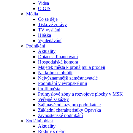
Videa
O GIS
Média
Co se děje
Tiskové zprávy
TV vysílání
Hláska
Vyhledávání
Podnikání
Aktuality
Dotace a financování
Hospodářská komora
Majetek města k pronájmu a prodeji
Na koho se obrátit
Nejvýznamnější zaměstnavatelé
Podnikání v evropské unii
Profil města
Průmyslové zóny a rozvojové plochy v MSK
Veřejné zakázky
Zajímavé odkazy pro podnikatele
Základní charakteristiky Opavska
Živnostenské podnikání
Sociální oblast
Aktuality
Rodiny s dětmi