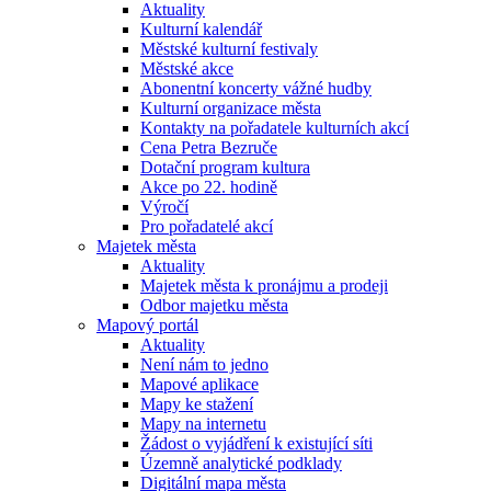
Aktuality
Kulturní kalendář
Městské kulturní festivaly
Městské akce
Abonentní koncerty vážné hudby
Kulturní organizace města
Kontakty na pořadatele kulturních akcí
Cena Petra Bezruče
Dotační program kultura
Akce po 22. hodině
Výročí
Pro pořadatelé akcí
Majetek města
Aktuality
Majetek města k pronájmu a prodeji
Odbor majetku města
Mapový portál
Aktuality
Není nám to jedno
Mapové aplikace
Mapy ke stažení
Mapy na internetu
Žádost o vyjádření k existující síti
Územně analytické podklady
Digitální mapa města