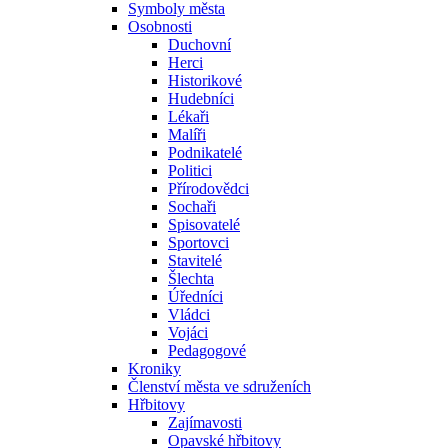
Symboly města
Osobnosti
Duchovní
Herci
Historikové
Hudebníci
Lékaři
Malíři
Podnikatelé
Politici
Přírodovědci
Sochaři
Spisovatelé
Sportovci
Stavitelé
Šlechta
Úředníci
Vládci
Vojáci
Pedagogové
Kroniky
Členství města ve sdruženích
Hřbitovy
Zajímavosti
Opavské hřbitovy