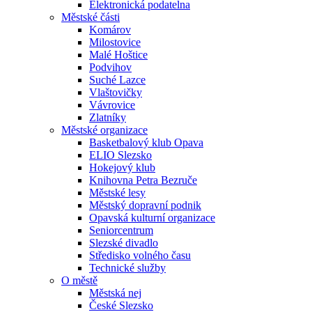
Elektronická podatelna
Městské části
Komárov
Milostovice
Malé Hoštice
Podvihov
Suché Lazce
Vlaštovičky
Vávrovice
Zlatníky
Městské organizace
Basketbalový klub Opava
ELIO Slezsko
Hokejový klub
Knihovna Petra Bezruče
Městské lesy
Městský dopravní podnik
Opavská kulturní organizace
Seniorcentrum
Slezské divadlo
Středisko volného času
Technické služby
O městě
Městská nej
České Slezsko