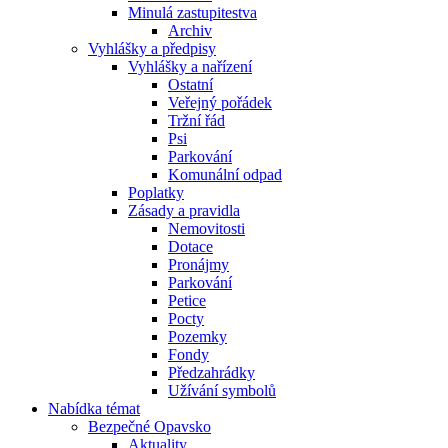
Minulá zastupitestva
Archiv
Vyhlášky a předpisy
Vyhlášky a nařízení
Ostatní
Veřejný pořádek
Tržní řád
Psi
Parkování
Komunální odpad
Poplatky
Zásady a pravidla
Nemovitosti
Dotace
Pronájmy
Parkování
Petice
Pocty
Pozemky
Fondy
Předzahrádky
Užívání symbolů
Nabídka témat
Bezpečné Opavsko
Aktuality