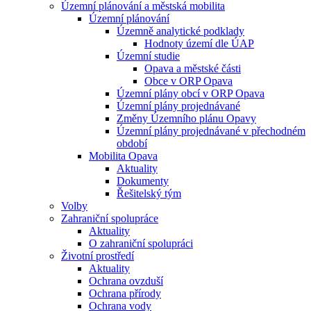
Územní plánování a městská mobilita
Územní plánování
Územně analytické podklady
Hodnoty území dle ÚAP
Územní studie
Opava a městské části
Obce v ORP Opava
Územní plány obcí v ORP Opava
Územní plány projednávané
Změny Územního plánu Opavy
Územní plány projednávané v přechodném
období
Mobilita Opava
Aktuality
Dokumenty
Řešitelský tým
Volby
Zahraniční spolupráce
Aktuality
O zahraniční spolupráci
Životní prostředí
Aktuality
Ochrana ovzduší
Ochrana přírody
Ochrana vody