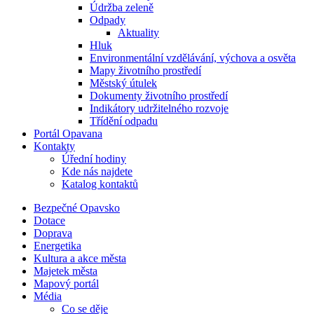
Údržba zeleně
Odpady
Aktuality
Hluk
Environmentální vzdělávání, výchova a osvěta
Mapy životního prostředí
Městský útulek
Dokumenty životního prostředí
Indikátory udržitelného rozvoje
Třídění odpadu
Portál Opavana
Kontakty
Úřední hodiny
Kde nás najdete
Katalog kontaktů
Bezpečné Opavsko
Dotace
Doprava
Energetika
Kultura a akce města
Majetek města
Mapový portál
Média
Co se děje