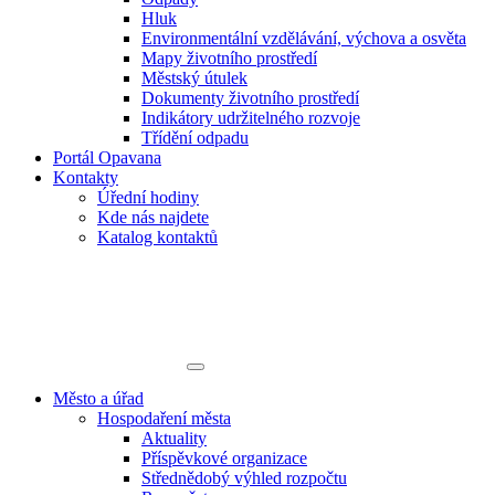
Hluk
Environmentální vzdělávání, výchova a osvěta
Mapy životního prostředí
Městský útulek
Dokumenty životního prostředí
Indikátory udržitelného rozvoje
Třídění odpadu
Portál Opavana
Kontakty
Úřední hodiny
Kde nás najdete
Katalog kontaktů
Město a úřad
Hospodaření města
Aktuality
Příspěvkové organizace
Střednědobý výhled rozpočtu