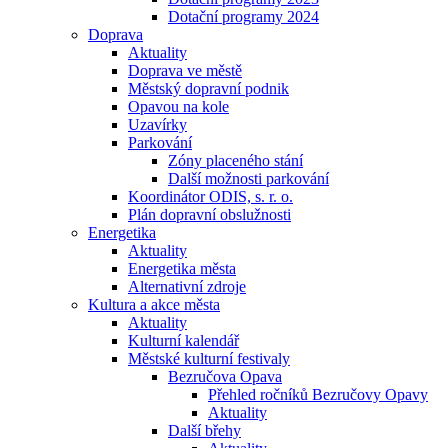
Dotační programy 2024
Doprava
Aktuality
Doprava ve městě
Městský dopravní podnik
Opavou na kole
Uzavírky
Parkování
Zóny placeného stání
Další možnosti parkování
Koordinátor ODIS, s. r. o.
Plán dopravní obslužnosti
Energetika
Aktuality
Energetika města
Alternativní zdroje
Kultura a akce města
Aktuality
Kulturní kalendář
Městské kulturní festivaly
Bezručova Opava
Přehled ročníků Bezručovy Opavy
Aktuality
Další břehy