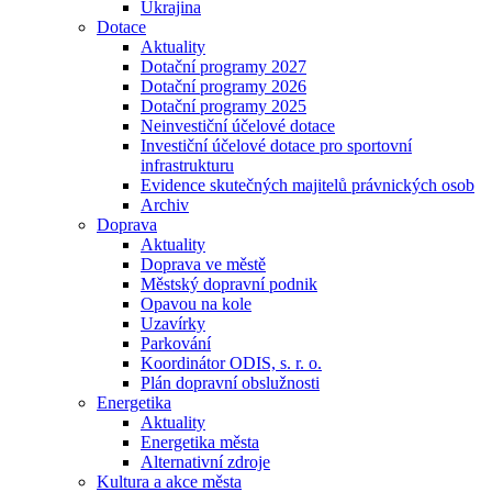
Ukrajina
Dotace
Aktuality
Dotační programy 2027
Dotační programy 2026
Dotační programy 2025
Neinvestiční účelové dotace
Investiční účelové dotace pro sportovní
infrastrukturu
Evidence skutečných majitelů právnických osob
Archiv
Doprava
Aktuality
Doprava ve městě
Městský dopravní podnik
Opavou na kole
Uzavírky
Parkování
Koordinátor ODIS, s. r. o.
Plán dopravní obslužnosti
Energetika
Aktuality
Energetika města
Alternativní zdroje
Kultura a akce města