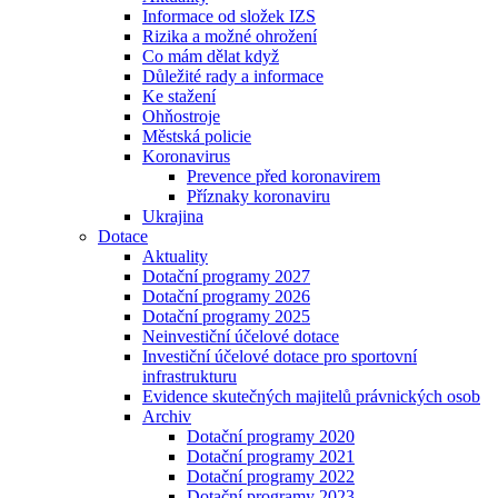
Informace od složek IZS
Rizika a možné ohrožení
Co mám dělat když
Důležité rady a informace
Ke stažení
Ohňostroje
Městská policie
Koronavirus
Prevence před koronavirem
Příznaky koronaviru
Ukrajina
Dotace
Aktuality
Dotační programy 2027
Dotační programy 2026
Dotační programy 2025
Neinvestiční účelové dotace
Investiční účelové dotace pro sportovní
infrastrukturu
Evidence skutečných majitelů právnických osob
Archiv
Dotační programy 2020
Dotační programy 2021
Dotační programy 2022
Dotační programy 2023