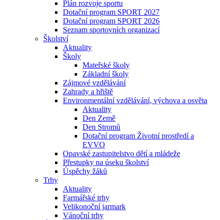
Plán rozvoje sportu
Dotační program SPORT 2027
Dotační program SPORT 2026
Seznam sportovních organizací
Školství
Aktuality
Školy
Mateřské školy
Základní školy
Zájmové vzdělávání
Zahrady a hřiště
Environmentální vzdělávání, výchova a osvěta
Aktuality
Den Země
Den Stromů
Dotační program Životní prostředí a
EVVO
Opavské zastupitelstvo dětí a mládeže
Přestupky na úseku školství
Úspěchy žáků
Trhy
Aktuality
Farmářské trhy
Velikonoční jarmark
Vánoční trhy