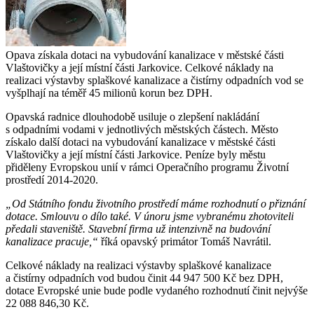
Opava získala dotaci na vybudování kanalizace v městské části
Vlaštovičky a její místní části Jarkovice. Celkové náklady na
realizaci výstavby splaškové kanalizace a čistírny odpadních vod se
vyšplhají na téměř 45 milionů korun bez DPH.
Opavská radnice dlouhodobě usiluje o zlepšení nakládání
s odpadními vodami v jednotlivých městských částech. Město
získalo další dotaci na vybudování kanalizace v městské části
Vlaštovičky a její místní části Jarkovice. Peníze byly městu
přiděleny Evropskou unií v rámci Operačního programu Životní
prostředí 2014-2020.
„Od Státního fondu životního prostředí máme rozhodnutí o přiznání
dotace. Smlouvu o dílo také. V únoru jsme vybranému zhotoviteli
předali staveniště. Stavební firma už intenzivně na budování
kanalizace pracuje,“
říká opavský primátor Tomáš Navrátil.
Celkové náklady na realizaci výstavby splaškové kanalizace
a čistírny odpadních vod budou činit 44 947 500 Kč bez DPH,
dotace Evropské unie bude podle vydaného rozhodnutí činit nejvýše
22 088 846,30 Kč.