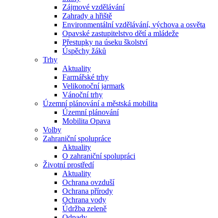
Zájmové vzdělávání
Zahrady a hřiště
Environmentální vzdělávání, výchova a osvěta
Opavské zastupitelstvo dětí a mládeže
Přestupky na úseku školství
Úspěchy žáků
Trhy
Aktuality
Farmářské trhy
Velikonoční jarmark
Vánoční trhy
Územní plánování a městská mobilita
Územní plánování
Mobilita Opava
Volby
Zahraniční spolupráce
Aktuality
O zahraniční spolupráci
Životní prostředí
Aktuality
Ochrana ovzduší
Ochrana přírody
Ochrana vody
Údržba zeleně
Odpady