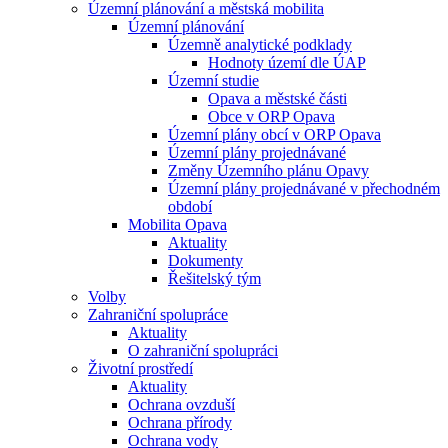
Územní plánování a městská mobilita
Územní plánování
Územně analytické podklady
Hodnoty území dle ÚAP
Územní studie
Opava a městské části
Obce v ORP Opava
Územní plány obcí v ORP Opava
Územní plány projednávané
Změny Územního plánu Opavy
Územní plány projednávané v přechodném
období
Mobilita Opava
Aktuality
Dokumenty
Řešitelský tým
Volby
Zahraniční spolupráce
Aktuality
O zahraniční spolupráci
Životní prostředí
Aktuality
Ochrana ovzduší
Ochrana přírody
Ochrana vody