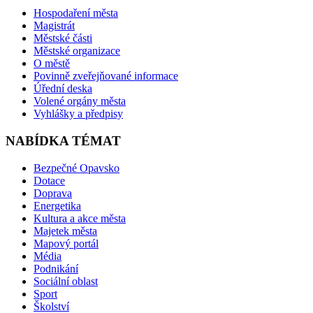
Hospodaření města
Magistrát
Městské části
Městské organizace
O městě
Povinně zveřejňované informace
Úřední deska
Volené orgány města
Vyhlášky a předpisy
NABÍDKA TÉMAT
Bezpečné Opavsko
Dotace
Doprava
Energetika
Kultura a akce města
Majetek města
Mapový portál
Média
Podnikání
Sociální oblast
Sport
Školství