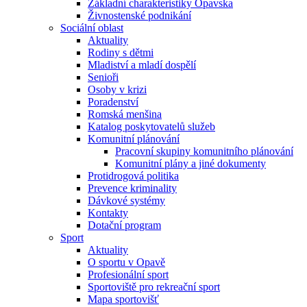
Základní charakteristiky Opavska
Živnostenské podnikání
Sociální oblast
Aktuality
Rodiny s dětmi
Mladiství a mladí dospělí
Senioři
Osoby v krizi
Poradenství
Romská menšina
Katalog poskytovatelů služeb
Komunitní plánování
Pracovní skupiny komunitního plánování
Komunitní plány a jiné dokumenty
Protidrogová politika
Prevence kriminality
Dávkové systémy
Kontakty
Dotační program
Sport
Aktuality
O sportu v Opavě
Profesionální sport
Sportoviště pro rekreační sport
Mapa sportovišť