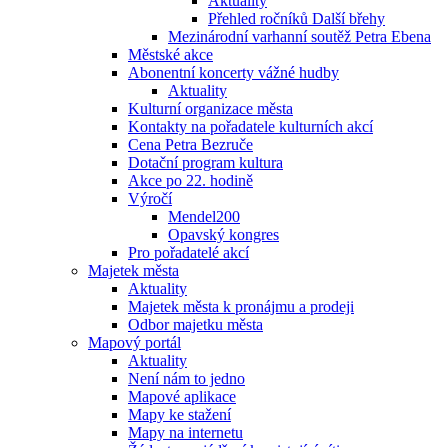
Aktuality
Přehled ročníků Další břehy
Mezinárodní varhanní soutěž Petra Ebena
Městské akce
Abonentní koncerty vážné hudby
Aktuality
Kulturní organizace města
Kontakty na pořadatele kulturních akcí
Cena Petra Bezruče
Dotační program kultura
Akce po 22. hodině
Výročí
Mendel200
Opavský kongres
Pro pořadatelé akcí
Majetek města
Aktuality
Majetek města k pronájmu a prodeji
Odbor majetku města
Mapový portál
Aktuality
Není nám to jedno
Mapové aplikace
Mapy ke stažení
Mapy na internetu