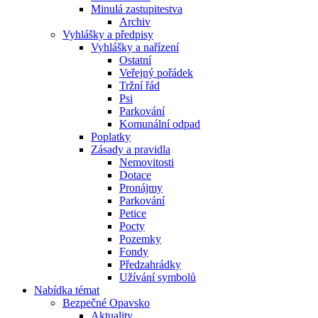
Minulá zastupitestva
Archiv
Vyhlášky a předpisy
Vyhlášky a nařízení
Ostatní
Veřejný pořádek
Tržní řád
Psi
Parkování
Komunální odpad
Poplatky
Zásady a pravidla
Nemovitosti
Dotace
Pronájmy
Parkování
Petice
Pocty
Pozemky
Fondy
Předzahrádky
Užívání symbolů
Nabídka témat
Bezpečné Opavsko
Aktuality