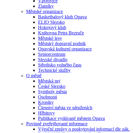
Vávrovice
Zlatníky
Městské organizace
Basketbalový klub Opava
ELIO Slezsko
Hokejový klub
Knihovna Petra Bezruče
Městské lesy
Městský dopravní podnik
Opavská kulturní organizace
Seniorcentrum
Slezské divadlo
Středisko volného času
Technické služby
O městě
Městská nej
České Slezsko
Symboly města
Osobnosti
Kroniky
Členství města ve sdruženích
Hřbitovy
Publikace vydávané městem Opava
Povinně zveřejňované informace
Výroční zprávy o poskytování informací dle zák.