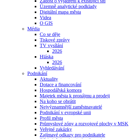
Žádost o vyjádření k existující síti
Územně analytické podklady
Digitální mapa města
Videa
O GIS
Média
Co se děje
Tiskové zprávy
TV vysílání
2026
Hláska
2026
Vyhledávání
Podnikání
Aktuality
Dotace a financování
Hospodářská komora
Majetek města k pronájmu a prodeji
Na koho se obrátit
Nejvýznamnější zaměstnavatelé
Podnikání v evropské unii
Profil města
Průmyslové zóny a rozvojové plochy v MSK
Veřejné zakázky
Zajímavé odkazy pro podnikatele