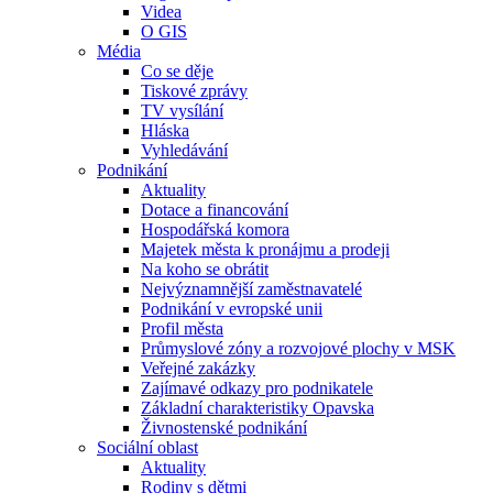
Videa
O GIS
Média
Co se děje
Tiskové zprávy
TV vysílání
Hláska
Vyhledávání
Podnikání
Aktuality
Dotace a financování
Hospodářská komora
Majetek města k pronájmu a prodeji
Na koho se obrátit
Nejvýznamnější zaměstnavatelé
Podnikání v evropské unii
Profil města
Průmyslové zóny a rozvojové plochy v MSK
Veřejné zakázky
Zajímavé odkazy pro podnikatele
Základní charakteristiky Opavska
Živnostenské podnikání
Sociální oblast
Aktuality
Rodiny s dětmi