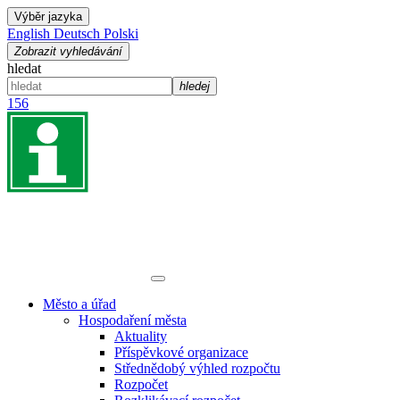
Výběr jazyka
English
Deutsch
Polski
Zobrazit vyhledávání
hledat
hledej
156
Město a úřad
Hospodaření města
Aktuality
Příspěvkové organizace
Střednědobý výhled rozpočtu
Rozpočet