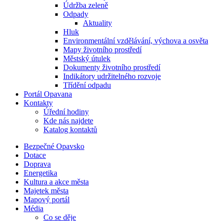
Údržba zeleně
Odpady
Aktuality
Hluk
Environmentální vzdělávání, výchova a osvěta
Mapy životního prostředí
Městský útulek
Dokumenty životního prostředí
Indikátory udržitelného rozvoje
Třídění odpadu
Portál Opavana
Kontakty
Úřední hodiny
Kde nás najdete
Katalog kontaktů
Bezpečné Opavsko
Dotace
Doprava
Energetika
Kultura a akce města
Majetek města
Mapový portál
Média
Co se děje