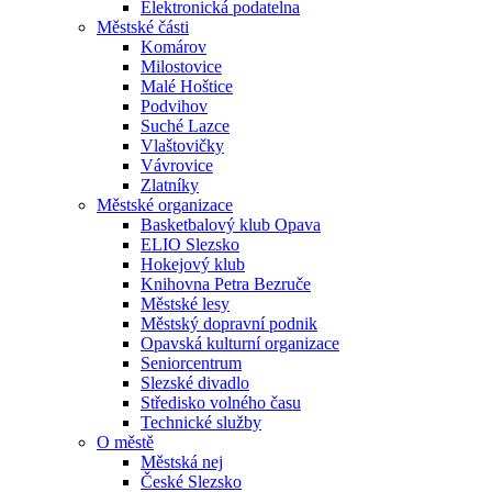
Elektronická podatelna
Městské části
Komárov
Milostovice
Malé Hoštice
Podvihov
Suché Lazce
Vlaštovičky
Vávrovice
Zlatníky
Městské organizace
Basketbalový klub Opava
ELIO Slezsko
Hokejový klub
Knihovna Petra Bezruče
Městské lesy
Městský dopravní podnik
Opavská kulturní organizace
Seniorcentrum
Slezské divadlo
Středisko volného času
Technické služby
O městě
Městská nej
České Slezsko