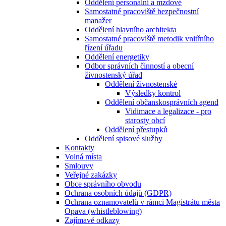
Oddělení personální a mzdové
Samostatné pracoviště bezpečnostní
manažer
Oddělení hlavního architekta
Samostatné pracoviště metodik vnitřního
řízení úřadu
Oddělení energetiky
Odbor správních činností a obecní
živnostenský úřad
Oddělení živnostenské
Výsledky kontrol
Oddělení občanskosprávních agend
Vidimace a legalizace - pro
starosty obcí
Oddělení přestupků
Oddělení spisové služby
Kontakty
Volná místa
Smlouvy
Veřejné zakázky
Obce správního obvodu
Ochrana osobních údajů (GDPR)
Ochrana oznamovatelů v rámci Magistrátu města
Opava (whistleblowing)
Zajímavé odkazy