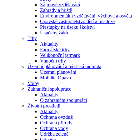
Zájmové vzdělávání
Zahrady a hřiště
Environmentální vzdělávání, výchova a osvěta
Opavské zastupitelstvo dětí a mládeže
Přestupky na úseku školství
Úspěchy žáků
Trhy
Aktuality
Farmářské trhy
Velikonoční jarmark
Vánoční trhy
Územní plánování a městská mobilita
Územní plánování
Mobilita Opava
Volby
Zahraniční spolupráce
Aktuality
O zahraniční spolupráci
Životní prostředí
Aktuality
Ochrana ovzduší
Ochrana přírody
Ochrana vody
Údržba zeleně
Odpady