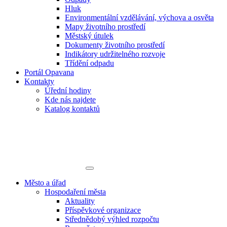
Hluk
Environmentální vzdělávání, výchova a osvěta
Mapy životního prostředí
Městský útulek
Dokumenty životního prostředí
Indikátory udržitelného rozvoje
Třídění odpadu
Portál Opavana
Kontakty
Úřední hodiny
Kde nás najdete
Katalog kontaktů
Město a úřad
Hospodaření města
Aktuality
Příspěvkové organizace
Střednědobý výhled rozpočtu