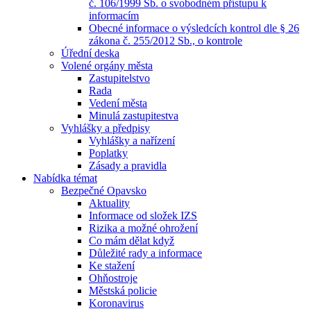
č. 106/1999 Sb. o svobodném přístupu k
informacím
Obecné informace o výsledcích kontrol dle § 26
zákona č. 255/2012 Sb., o kontrole
Úřední deska
Volené orgány města
Zastupitelstvo
Rada
Vedení města
Minulá zastupitestva
Vyhlášky a předpisy
Vyhlášky a nařízení
Poplatky
Zásady a pravidla
Nabídka témat
Bezpečné Opavsko
Aktuality
Informace od složek IZS
Rizika a možné ohrožení
Co mám dělat když
Důležité rady a informace
Ke stažení
Ohňostroje
Městská policie
Koronavirus