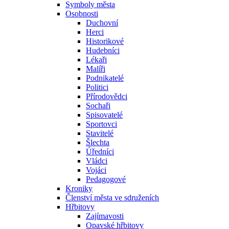
Symboly města
Osobnosti
Duchovní
Herci
Historikové
Hudebníci
Lékaři
Malíři
Podnikatelé
Politici
Přírodovědci
Sochaři
Spisovatelé
Sportovci
Stavitelé
Šlechta
Úředníci
Vládci
Vojáci
Pedagogové
Kroniky
Členství města ve sdruženích
Hřbitovy
Zajímavosti
Opavské hřbitovy