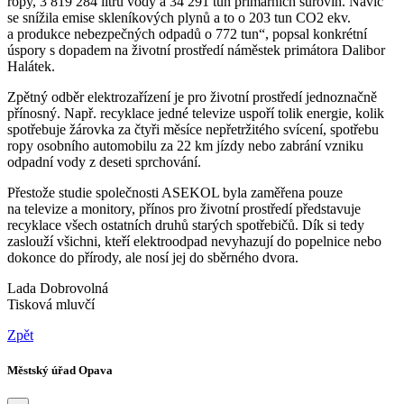
ropy, 3 819 284 litrů vody a 34 291 tun primárních surovin. Navíc
se snížila emise skleníkových plynů a to o 203 tun CO2 ekv.
a produkce nebezpečných odpadů o 772 tun“, popsal konkrétní
úspory s dopadem na životní prostředí náměstek primátora Dalibor
Halátek.
Zpětný odběr elektrozařízení je pro životní prostředí jednoznačně
přínosný. Např. recyklace jedné televize uspoří tolik energie, kolik
spotřebuje žárovka za čtyři měsíce nepřetržitého svícení, spotřebu
ropy osobního automobilu za 22 km jízdy nebo zabrání vzniku
odpadní vody z deseti sprchování.
Přestože studie společnosti ASEKOL byla zaměřena pouze
na televize a monitory, přínos pro životní prostředí představuje
recyklace všech ostatních druhů starých spotřebičů. Dík si tedy
zaslouží všichni, kteří elektroodpad nevyhazují do popelnice nebo
dokonce do přírody, ale nosí jej do sběrného dvora.
Lada Dobrovolná
Tisková mluvčí
Zpět
Městský úřad Opava