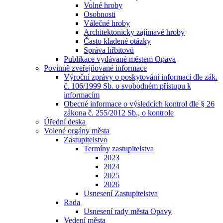
Volné hroby
Osobnosti
Válečné hroby
Architektonicky zajímavé hroby
Často kladené otázky
Správa hřbitovů
Publikace vydávané městem Opava
Povinně zveřejňované informace
Výroční zprávy o poskytování informací dle zák.
č. 106/1999 Sb. o svobodném přístupu k
informacím
Obecné informace o výsledcích kontrol dle § 26
zákona č. 255/2012 Sb., o kontrole
Úřední deska
Volené orgány města
Zastupitelstvo
Termíny zastupitelstva
2023
2024
2025
2026
Usnesení Zastupitelstva
Rada
Usnesení rady města Opavy
Vedení města