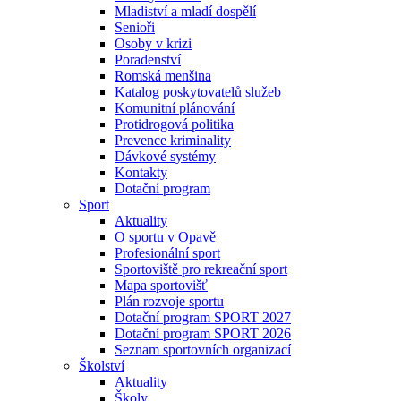
Mladiství a mladí dospělí
Senioři
Osoby v krizi
Poradenství
Romská menšina
Katalog poskytovatelů služeb
Komunitní plánování
Protidrogová politika
Prevence kriminality
Dávkové systémy
Kontakty
Dotační program
Sport
Aktuality
O sportu v Opavě
Profesionální sport
Sportoviště pro rekreační sport
Mapa sportovišť
Plán rozvoje sportu
Dotační program SPORT 2027
Dotační program SPORT 2026
Seznam sportovních organizací
Školství
Aktuality
Školy