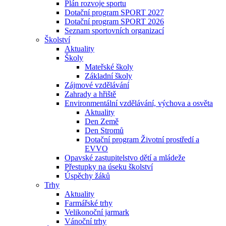
Plán rozvoje sportu
Dotační program SPORT 2027
Dotační program SPORT 2026
Seznam sportovních organizací
Školství
Aktuality
Školy
Mateřské školy
Základní školy
Zájmové vzdělávání
Zahrady a hřiště
Environmentální vzdělávání, výchova a osvěta
Aktuality
Den Země
Den Stromů
Dotační program Životní prostředí a
EVVO
Opavské zastupitelstvo dětí a mládeže
Přestupky na úseku školství
Úspěchy žáků
Trhy
Aktuality
Farmářské trhy
Velikonoční jarmark
Vánoční trhy