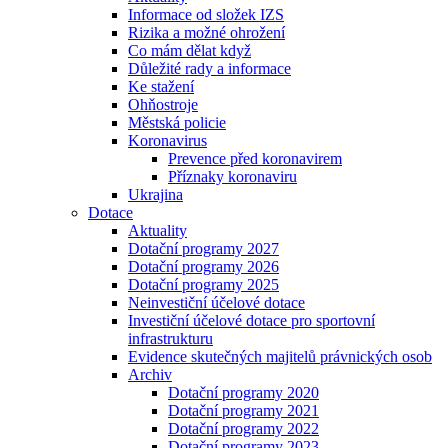
Informace od složek IZS
Rizika a možné ohrožení
Co mám dělat když
Důležité rady a informace
Ke stažení
Ohňostroje
Městská policie
Koronavirus
Prevence před koronavirem
Příznaky koronaviru
Ukrajina
Dotace
Aktuality
Dotační programy 2027
Dotační programy 2026
Dotační programy 2025
Neinvestiční účelové dotace
Investiční účelové dotace pro sportovní
infrastrukturu
Evidence skutečných majitelů právnických osob
Archiv
Dotační programy 2020
Dotační programy 2021
Dotační programy 2022
Dotační programy 2023