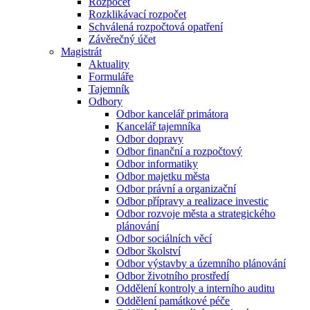
Rozpočet
Rozklikávací rozpočet
Schválená rozpočtová opatření
Závěrečný účet
Magistrát
Aktuality
Formuláře
Tajemník
Odbory
Odbor kancelář primátora
Kancelář tajemníka
Odbor dopravy
Odbor finanční a rozpočtový
Odbor informatiky
Odbor majetku města
Odbor právní a organizační
Odbor přípravy a realizace investic
Odbor rozvoje města a strategického
plánování
Odbor sociálních věcí
Odbor školství
Odbor výstavby a územního plánování
Odbor životního prostředí
Oddělení kontroly a interního auditu
Oddělení památkové péče