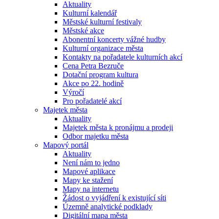
Aktuality
Kulturní kalendář
Městské kulturní festivaly
Městské akce
Abonentní koncerty vážné hudby
Kulturní organizace města
Kontakty na pořadatele kulturních akcí
Cena Petra Bezruče
Dotační program kultura
Akce po 22. hodině
Výročí
Pro pořadatelé akcí
Majetek města
Aktuality
Majetek města k pronájmu a prodeji
Odbor majetku města
Mapový portál
Aktuality
Není nám to jedno
Mapové aplikace
Mapy ke stažení
Mapy na internetu
Žádost o vyjádření k existující síti
Územně analytické podklady
Digitální mapa města