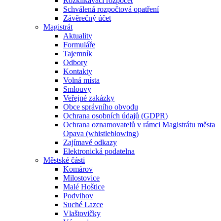
Rozklikávací rozpočet
Schválená rozpočtová opatření
Závěrečný účet
Magistrát
Aktuality
Formuláře
Tajemník
Odbory
Kontakty
Volná místa
Smlouvy
Veřejné zakázky
Obce správního obvodu
Ochrana osobních údajů (GDPR)
Ochrana oznamovatelů v rámci Magistrátu města
Opava (whistleblowing)
Zajímavé odkazy
Elektronická podatelna
Městské části
Komárov
Milostovice
Malé Hoštice
Podvihov
Suché Lazce
Vlaštovičky