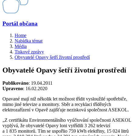
Portál občana
Home
Nabídka témat
Média
Tiskové zprávy
Obyvatelé Opavy šetří životní prostředí
Obyvatelé Opavy šetří životní prostředí
Publikováno
: 19.04.2011
Upraveno
: 16.02.2020
Opavané mají niž několik let možnost třídit vysloužilé spotřebiče,
mimo jiné televize a monitory. Sběr a recyklaci tříděných
elektrozařízení v Opavě zajišťuje nezisková společnost ASEKOL.
„Z certifikátu Environmentálního vyúčtování společnosti ASEKOL
vyplývá, že obyvatelé Opavy loni vytřídili 3 262 televizí
a 1 835 monitorů. Tím se uspořlio 759 kWh elektřiny, 15 024 litrů