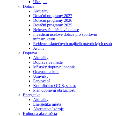
Ukrajina
Dotace
Aktuality
Dotační programy 2027
Dotační programy 2026
Dotační programy 2025
Neinvestiční účelové dotace
Investiční účelové dotace pro sportovní
infrastrukturu
Evidence skutečných majitelů právnických osob
Archiv
Doprava
Aktuality
Doprava ve městě
Městský dopravní podnik
Opavou na kole
Uzavírky
Parkování
Koordinátor ODIS, s. r. o.
Plán dopravní obslužnosti
Energetika
Aktuality
Energetika města
Alternativní zdroje
Kultura a akce města