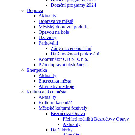
Dotační programy 2024
Doprava
Aktuality
Doprava ve městě
Městský dopravní podnik
Opavou na kole
Uzavírky
Parkování
Zóny placeného stání
Další možnosti parkování
Koordinátor ODIS, s. r. o.
Plán dopravní obslužnosti
Energetika
Aktuality
Energetika města
Alternativní zdroje
Kultura a akce města
Aktuality
Kulturní kalendář
Městské kulturní festivaly
Bezručova Opava
Přehled ročníků Bezručovy Opavy
Aktuality
Další břehy