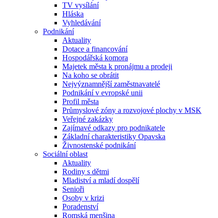
TV vysílání
Hláska
Vyhledávání
Podnikání
Aktuality
Dotace a financování
Hospodářská komora
Majetek města k pronájmu a prodeji
Na koho se obrátit
Nejvýznamnější zaměstnavatelé
Podnikání v evropské unii
Profil města
Průmyslové zóny a rozvojové plochy v MSK
Veřejné zakázky
Zajímavé odkazy pro podnikatele
Základní charakteristiky Opavska
Živnostenské podnikání
Sociální oblast
Aktuality
Rodiny s dětmi
Mladiství a mladí dospělí
Senioři
Osoby v krizi
Poradenství
Romská menšina