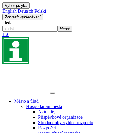
Výběr jazyka
English
Deutsch
Polski
Zobrazit vyhledávání
hledat
hledej
156
Město a úřad
Hospodaření města
Aktuality
Příspěvkové organizace
Střednědobý výhled rozpočtu
Rozpočet