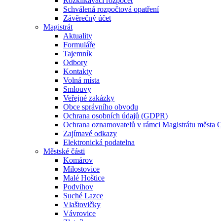
Rozklikávací rozpočet
Schválená rozpočtová opatření
Závěrečný účet
Magistrát
Aktuality
Formuláře
Tajemník
Odbory
Kontakty
Volná místa
Smlouvy
Veřejné zakázky
Obce správního obvodu
Ochrana osobních údajů (GDPR)
Ochrana oznamovatelů v rámci Magistrátu města 
Zajímavé odkazy
Elektronická podatelna
Městské části
Komárov
Milostovice
Malé Hoštice
Podvihov
Suché Lazce
Vlaštovičky
Vávrovice