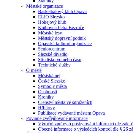
Zlatníky
Městské organizace
Basketbalový klub Opava
ELIO Slezsko
Hokejový klub
Knihovna Petra Bezruče
Městské lesy
Městský dopravní podnik
Opavská kulturní organizace
Seniorcentrum
Slezské divadlo
Středisko volného času
Technické služby
O městě
Městská nej
České Slezsko
Symboly města
Osobnosti
Kroniky
Členství města ve sdruženích
Hřbitovy
Publikace vydávané městem Opava
Povinně zveřejňované informace
Výroční zprávy o poskytování informací dle zák. 
Obecné informace o výsledcích kontrol dle § 26 zá