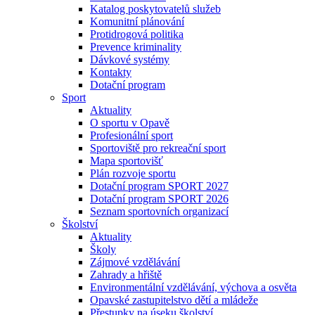
Katalog poskytovatelů služeb
Komunitní plánování
Protidrogová politika
Prevence kriminality
Dávkové systémy
Kontakty
Dotační program
Sport
Aktuality
O sportu v Opavě
Profesionální sport
Sportoviště pro rekreační sport
Mapa sportovišť
Plán rozvoje sportu
Dotační program SPORT 2027
Dotační program SPORT 2026
Seznam sportovních organizací
Školství
Aktuality
Školy
Zájmové vzdělávání
Zahrady a hřiště
Environmentální vzdělávání, výchova a osvěta
Opavské zastupitelstvo dětí a mládeže
Přestupky na úseku školství