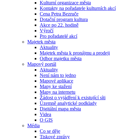
Kulturní organizace města
Kontakty na pořadatele kulturních akcí
Cena Petra Bezruče
Dotační program kultura
Akce po 22. hodině
Výročí
Pro pořadatelé akcí
Majetek města
Aktuality
Majetek města k pronájmu a prodeji
Odbor majetku města
Mapový portál
Aktuality
Není nám to jedno
Mapové aplikace
Mapy ke stažení
Mapy na internetu
Žádost o vyjádření k existující síti
Územně analytické podklady
Digitální mapa města
Videa
O GIS
Média
Co se děje
Tiskové zprávy