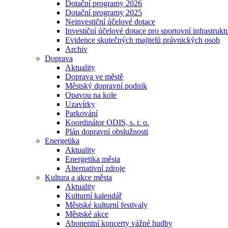
Dotační programy 2026
Dotační programy 2025
Neinvestiční účelové dotace
Investiční účelové dotace pro sportovní infrastrukt
Evidence skutečných majitelů právnických osob
Archiv
Doprava
Aktuality
Doprava ve městě
Městský dopravní podnik
Opavou na kole
Uzavírky
Parkování
Koordinátor ODIS, s. r. o.
Plán dopravní obslužnosti
Energetika
Aktuality
Energetika města
Alternativní zdroje
Kultura a akce města
Aktuality
Kulturní kalendář
Městské kulturní festivaly
Městské akce
Abonentní koncerty vážné hudby