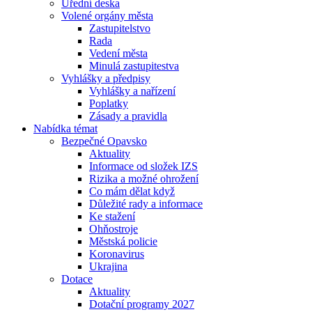
Úřední deska
Volené orgány města
Zastupitelstvo
Rada
Vedení města
Minulá zastupitestva
Vyhlášky a předpisy
Vyhlášky a nařízení
Poplatky
Zásady a pravidla
Nabídka témat
Bezpečné Opavsko
Aktuality
Informace od složek IZS
Rizika a možné ohrožení
Co mám dělat když
Důležité rady a informace
Ke stažení
Ohňostroje
Městská policie
Koronavirus
Ukrajina
Dotace
Aktuality
Dotační programy 2027