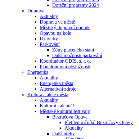
Dotační programy 2024
Doprava
Aktuality
Doprava ve městě
Městský dopravní podnik
Opavou na kole
Uzavírky
Parkování
Zóny placeného stání
Další možnosti parkování
Koordinátor ODIS, s. r. o.
Plán dopravní obslužnosti
Energetika
Aktuality
Energetika města
Alternativní zdroje
Kultura a akce města
Aktuality
Kulturní kalendář
Městské kulturní festivaly
Bezručova Opava
Přehled ročníků Bezručovy Opavy
Aktuality
Další břehy