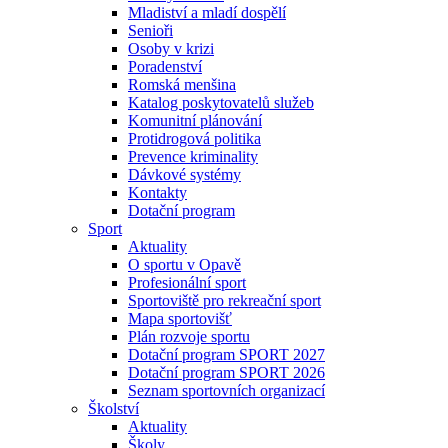
Mladiství a mladí dospělí
Senioři
Osoby v krizi
Poradenství
Romská menšina
Katalog poskytovatelů služeb
Komunitní plánování
Protidrogová politika
Prevence kriminality
Dávkové systémy
Kontakty
Dotační program
Sport
Aktuality
O sportu v Opavě
Profesionální sport
Sportoviště pro rekreační sport
Mapa sportovišť
Plán rozvoje sportu
Dotační program SPORT 2027
Dotační program SPORT 2026
Seznam sportovních organizací
Školství
Aktuality
Školy