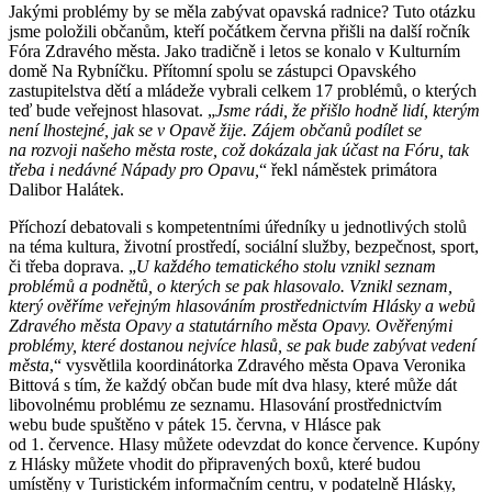
Jakými problémy by se měla zabývat opavská radnice? Tuto otázku
jsme položili občanům, kteří počátkem června přišli na další ročník
Fóra Zdravého města. Jako tradičně i letos se konalo v Kulturním
domě Na Rybníčku. Přítomní spolu se zástupci Opavského
zastupitelstva dětí a mládeže vybrali celkem 17 problémů, o kterých
teď bude veřejnost hlasovat. „
Jsme rádi, že přišlo hodně lidí, kterým
není lhostejné, jak se v Opavě žije. Zájem občanů podílet se
na rozvoji našeho města roste, což dokázala jak účast na Fóru, tak
třeba i nedávné Nápady pro Opavu,
“ řekl náměstek primátora
Dalibor Halátek.
Příchozí debatovali s kompetentními úředníky u jednotlivých stolů
na téma kultura, životní prostředí, sociální služby, bezpečnost, sport,
či třeba doprava. „
U každého tematického stolu vznikl seznam
problémů a podnětů, o kterých se pak hlasovalo. Vznikl seznam,
který ověříme veřejným hlasováním prostřednictvím Hlásky a webů
Zdravého města Opavy a statutárního města Opavy. Ověřenými
problémy, které dostanou nejvíce hlasů, se pak bude zabývat vedení
města
,“ vysvětlila koordinátorka Zdravého města Opava Veronika
Bittová s tím, že každý občan bude mít dva hlasy, které může dát
libovolnému problému ze seznamu. Hlasování prostřednictvím
webu bude spuštěno v pátek 15. června, v Hlásce pak
od 1. července. Hlasy můžete odevzdat do konce července. Kupóny
z Hlásky můžete vhodit do připravených boxů, které budou
umístěny v Turistickém informačním centru, v podatelně Hlásky,