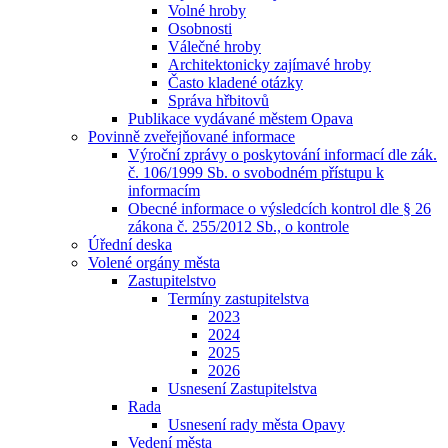
Volné hroby
Osobnosti
Válečné hroby
Architektonicky zajímavé hroby
Často kladené otázky
Správa hřbitovů
Publikace vydávané městem Opava
Povinně zveřejňované informace
Výroční zprávy o poskytování informací dle zák.
č. 106/1999 Sb. o svobodném přístupu k
informacím
Obecné informace o výsledcích kontrol dle § 26
zákona č. 255/2012 Sb., o kontrole
Úřední deska
Volené orgány města
Zastupitelstvo
Termíny zastupitelstva
2023
2024
2025
2026
Usnesení Zastupitelstva
Rada
Usnesení rady města Opavy
Vedení města