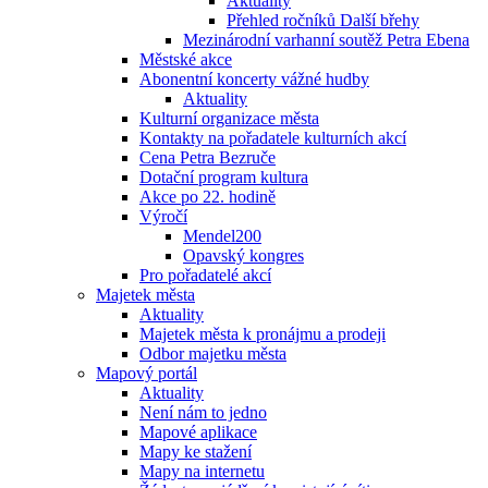
Aktuality
Přehled ročníků Další břehy
Mezinárodní varhanní soutěž Petra Ebena
Městské akce
Abonentní koncerty vážné hudby
Aktuality
Kulturní organizace města
Kontakty na pořadatele kulturních akcí
Cena Petra Bezruče
Dotační program kultura
Akce po 22. hodině
Výročí
Mendel200
Opavský kongres
Pro pořadatelé akcí
Majetek města
Aktuality
Majetek města k pronájmu a prodeji
Odbor majetku města
Mapový portál
Aktuality
Není nám to jedno
Mapové aplikace
Mapy ke stažení
Mapy na internetu