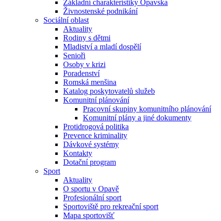
Základní charakteristiky Opavska
Živnostenské podnikání
Sociální oblast
Aktuality
Rodiny s dětmi
Mladiství a mladí dospělí
Senioři
Osoby v krizi
Poradenství
Romská menšina
Katalog poskytovatelů služeb
Komunitní plánování
Pracovní skupiny komunitního plánování
Komunitní plány a jiné dokumenty
Protidrogová politika
Prevence kriminality
Dávkové systémy
Kontakty
Dotační program
Sport
Aktuality
O sportu v Opavě
Profesionální sport
Sportoviště pro rekreační sport
Mapa sportovišť