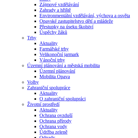
Zájmové vzdělávání
Zahrady a hřiště
Environmentální vzdělávání, výchova a osvěta
Opavské zastupitelstvo dětí a mládeže
Přestupky na úseku školství
Úspěchy žáků
Trhy
Aktuality
Farmářské trhy
Velikonoční jarmark
Vánoční trhy
Územní plánování a městská mobilita
Územní plánování
Mobilita Opava
Volby
Zahraniční spolupráce
Aktuality
O zahraniční spolupráci
Životní prostředí
Aktuality
Ochrana ovzduší
Ochrana přírody
Ochrana vody
Údržba zeleně
Odpady