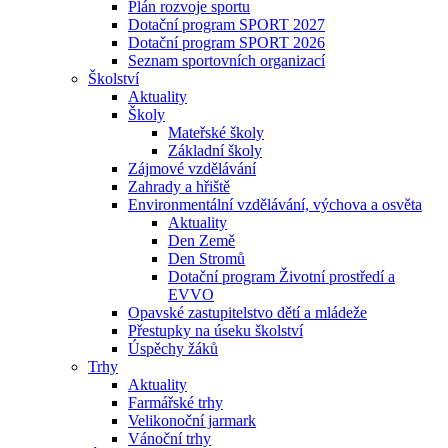
Plán rozvoje sportu
Dotační program SPORT 2027
Dotační program SPORT 2026
Seznam sportovních organizací
Školství
Aktuality
Školy
Mateřské školy
Základní školy
Zájmové vzdělávání
Zahrady a hřiště
Environmentální vzdělávání, výchova a osvěta
Aktuality
Den Země
Den Stromů
Dotační program Životní prostředí a
EVVO
Opavské zastupitelstvo dětí a mládeže
Přestupky na úseku školství
Úspěchy žáků
Trhy
Aktuality
Farmářské trhy
Velikonoční jarmark
Vánoční trhy