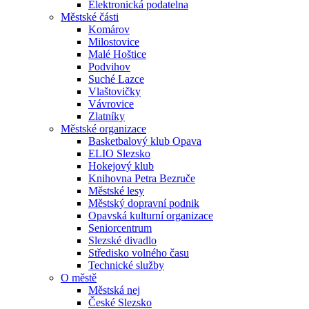
Elektronická podatelna
Městské části
Komárov
Milostovice
Malé Hoštice
Podvihov
Suché Lazce
Vlaštovičky
Vávrovice
Zlatníky
Městské organizace
Basketbalový klub Opava
ELIO Slezsko
Hokejový klub
Knihovna Petra Bezruče
Městské lesy
Městský dopravní podnik
Opavská kulturní organizace
Seniorcentrum
Slezské divadlo
Středisko volného času
Technické služby
O městě
Městská nej
České Slezsko