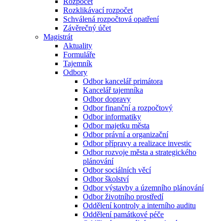
Rozpočet
Rozklikávací rozpočet
Schválená rozpočtová opatření
Závěrečný účet
Magistrát
Aktuality
Formuláře
Tajemník
Odbory
Odbor kancelář primátora
Kancelář tajemníka
Odbor dopravy
Odbor finanční a rozpočtový
Odbor informatiky
Odbor majetku města
Odbor právní a organizační
Odbor přípravy a realizace investic
Odbor rozvoje města a strategického
plánování
Odbor sociálních věcí
Odbor školství
Odbor výstavby a územního plánování
Odbor životního prostředí
Oddělení kontroly a interního auditu
Oddělení památkové péče