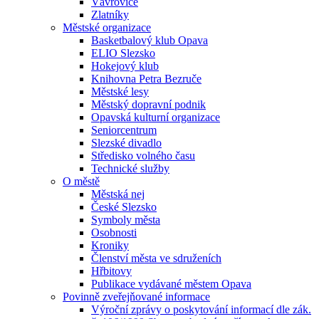
Vávrovice
Zlatníky
Městské organizace
Basketbalový klub Opava
ELIO Slezsko
Hokejový klub
Knihovna Petra Bezruče
Městské lesy
Městský dopravní podnik
Opavská kulturní organizace
Seniorcentrum
Slezské divadlo
Středisko volného času
Technické služby
O městě
Městská nej
České Slezsko
Symboly města
Osobnosti
Kroniky
Členství města ve sdruženích
Hřbitovy
Publikace vydávané městem Opava
Povinně zveřejňované informace
Výroční zprávy o poskytování informací dle zák.