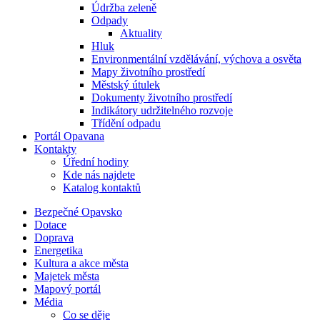
Údržba zeleně
Odpady
Aktuality
Hluk
Environmentální vzdělávání, výchova a osvěta
Mapy životního prostředí
Městský útulek
Dokumenty životního prostředí
Indikátory udržitelného rozvoje
Třídění odpadu
Portál Opavana
Kontakty
Úřední hodiny
Kde nás najdete
Katalog kontaktů
Bezpečné Opavsko
Dotace
Doprava
Energetika
Kultura a akce města
Majetek města
Mapový portál
Média
Co se děje