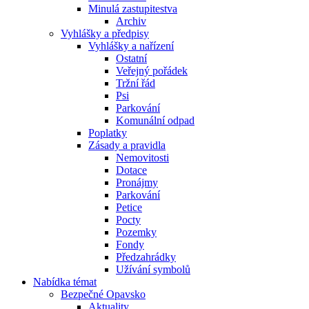
Minulá zastupitestva
Archiv
Vyhlášky a předpisy
Vyhlášky a nařízení
Ostatní
Veřejný pořádek
Tržní řád
Psi
Parkování
Komunální odpad
Poplatky
Zásady a pravidla
Nemovitosti
Dotace
Pronájmy
Parkování
Petice
Pocty
Pozemky
Fondy
Předzahrádky
Užívání symbolů
Nabídka témat
Bezpečné Opavsko
Aktuality