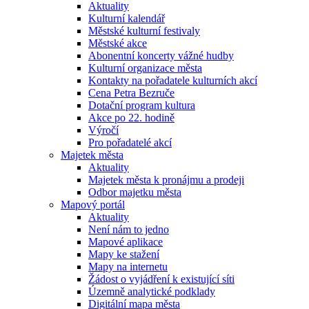
Aktuality
Kulturní kalendář
Městské kulturní festivaly
Městské akce
Abonentní koncerty vážné hudby
Kulturní organizace města
Kontakty na pořadatele kulturních akcí
Cena Petra Bezruče
Dotační program kultura
Akce po 22. hodině
Výročí
Pro pořadatelé akcí
Majetek města
Aktuality
Majetek města k pronájmu a prodeji
Odbor majetku města
Mapový portál
Aktuality
Není nám to jedno
Mapové aplikace
Mapy ke stažení
Mapy na internetu
Žádost o vyjádření k existující síti
Územně analytické podklady
Digitální mapa města