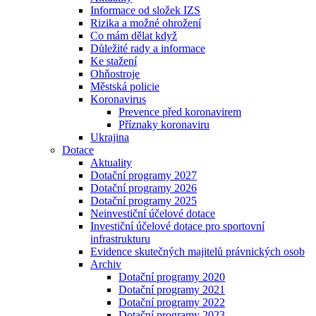
Informace od složek IZS
Rizika a možné ohrožení
Co mám dělat když
Důležité rady a informace
Ke stažení
Ohňostroje
Městská policie
Koronavirus
Prevence před koronavirem
Příznaky koronaviru
Ukrajina
Dotace
Aktuality
Dotační programy 2027
Dotační programy 2026
Dotační programy 2025
Neinvestiční účelové dotace
Investiční účelové dotace pro sportovní
infrastrukturu
Evidence skutečných majitelů právnických osob
Archiv
Dotační programy 2020
Dotační programy 2021
Dotační programy 2022
Dotační programy 2023