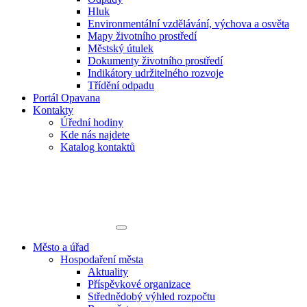
Hluk
Environmentální vzdělávání, výchova a osvěta
Mapy životního prostředí
Městský útulek
Dokumenty životního prostředí
Indikátory udržitelného rozvoje
Třídění odpadu
Portál Opavana
Kontakty
Úřední hodiny
Kde nás najdete
Katalog kontaktů
Město a úřad
Hospodaření města
Aktuality
Příspěvkové organizace
Střednědobý výhled rozpočtu