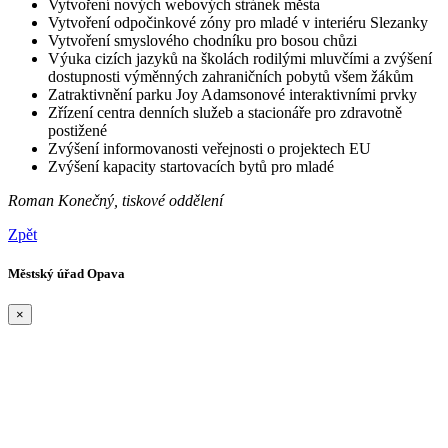
Vytvoření nových webových stránek města
Vytvoření odpočinkové zóny pro mladé v interiéru Slezanky
Vytvoření smyslového chodníku pro bosou chůzi
Výuka cizích jazyků na školách rodilými mluvčími a zvýšení
dostupnosti výměnných zahraničních pobytů všem žákům
Zatraktivnění parku Joy Adamsonové interaktivními prvky
Zřízení centra denních služeb a stacionáře pro zdravotně
postižené
Zvýšení informovanosti veřejnosti o projektech EU
Zvýšení kapacity startovacích bytů pro mladé
Roman Konečný, tiskové oddělení
Zpět
Městský úřad Opava
×