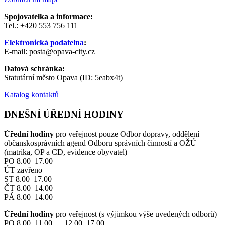
Spojovatelka a informace:
Tel.: +420 553 756 111
Elektronická podatelna
:
E-mail: posta@opava-city.cz
Datová schránka:
Statutární město Opava (ID: 5eabx4t)
Katalog kontaktů
DNEŠNÍ ÚŘEDNÍ HODINY
Úřední hodiny
pro veřejnost pouze Odbor dopravy, oddělení
občanskosprávních agend Odboru správních činností a OŽÚ
(matrika, OP a CD, evidence obyvatel)
PO 8.00–17.00
ÚT zavřeno
ST 8.00–17.00
ČT 8.00–14.00
PÁ 8.00–14.00
Úřední hodiny
pro veřejnost (s výjimkou výše uvedených odborů)
PO 8.00–11.00 12.00–17.00