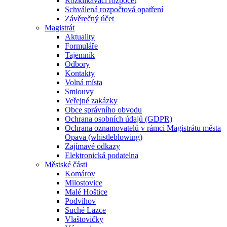
Rozklikávací rozpočet
Schválená rozpočtová opatření
Závěrečný účet
Magistrát
Aktuality
Formuláře
Tajemník
Odbory
Kontakty
Volná místa
Smlouvy
Veřejné zakázky
Obce správního obvodu
Ochrana osobních údajů (GDPR)
Ochrana oznamovatelů v rámci Magistrátu města
Opava (whistleblowing)
Zajímavé odkazy
Elektronická podatelna
Městské části
Komárov
Milostovice
Malé Hoštice
Podvihov
Suché Lazce
Vlaštovičky