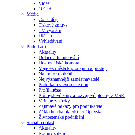
Videa
O GIS
Média
Co se děje
Tiskové zprávy
TV vysílání
Hláska
Vyhledávání
Podnikání
Aktuality
Dotace a financování
Hospodářská komora
Majetek města k pronájmu a prodeji
Na koho se obrátit
Nejvýznamnější zaměstnavatelé
Podnikání v evropské unii
Profil města
Průmyslové zóny a rozvojové plochy v MSK
Veřejné zakázky
Zajímavé odkazy pro podnikatele
Základní charakteristiky Opavska
Živnostenské podnikání
Sociální oblast
Aktuality
Rodiny s dětmi