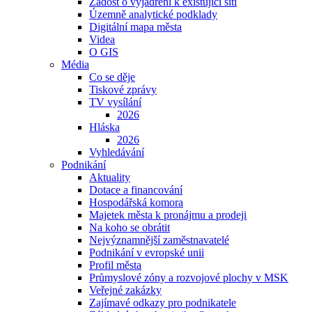
Žádost o vyjádření k existující síti
Územně analytické podklady
Digitální mapa města
Videa
O GIS
Média
Co se děje
Tiskové zprávy
TV vysílání
2026
Hláska
2026
Vyhledávání
Podnikání
Aktuality
Dotace a financování
Hospodářská komora
Majetek města k pronájmu a prodeji
Na koho se obrátit
Nejvýznamnější zaměstnavatelé
Podnikání v evropské unii
Profil města
Průmyslové zóny a rozvojové plochy v MSK
Veřejné zakázky
Zajímavé odkazy pro podnikatele