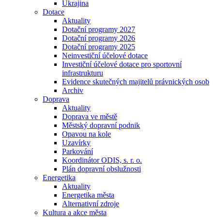
Ukrajina
Dotace
Aktuality
Dotační programy 2027
Dotační programy 2026
Dotační programy 2025
Neinvestiční účelové dotace
Investiční účelové dotace pro sportovní
infrastrukturu
Evidence skutečných majitelů právnických osob
Archiv
Doprava
Aktuality
Doprava ve městě
Městský dopravní podnik
Opavou na kole
Uzavírky
Parkování
Koordinátor ODIS, s. r. o.
Plán dopravní obslužnosti
Energetika
Aktuality
Energetika města
Alternativní zdroje
Kultura a akce města