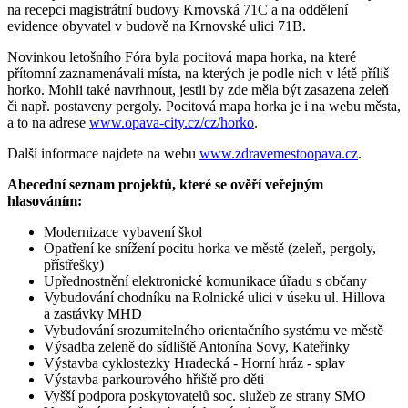
na recepci magistrátní budovy Krnovská 71C a na oddělení
evidence obyvatel v budově na Krnovské ulici 71B.
Novinkou letošního Fóra byla pocitová mapa horka, na které
přítomní zaznamenávali místa, na kterých je podle nich v létě příliš
horko. Mohli také navrhnout, jestli by zde měla být zasazena zeleň
či např. postaveny pergoly. Pocitová mapa horka je i na webu města,
a to na adrese
www.opava-city.cz/cz/horko
.
Další informace najdete na webu
www.zdravemestoopava.cz
.
Abecední seznam projektů, které se ověří veřejným
hlasováním:
Modernizace vybavení škol
Opatření ke snížení pocitu horka ve městě (zeleň, pergoly,
přístřešky)
Upřednostnění elektronické komunikace úřadu s občany
Vybudování chodníku na Rolnické ulici v úseku ul. Hillova
a zastávky MHD
Vybudování srozumitelného orientačního systému ve městě
Výsadba zeleně do sídliště Antonína Sovy, Kateřinky
Výstavba cyklostezky Hradecká - Horní hráz - splav
Výstavba parkourového hřiště pro děti
Vyšší podpora poskytovatelů soc. služeb ze strany SMO