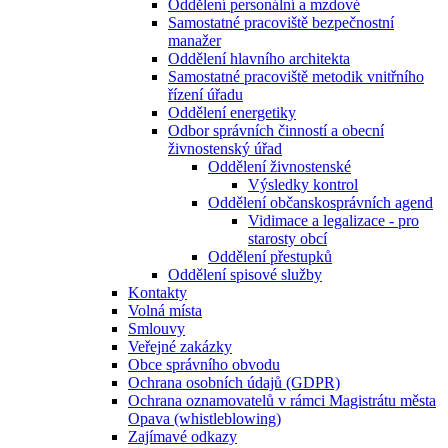
Oddělení personální a mzdové
Samostatné pracoviště bezpečnostní
manažer
Oddělení hlavního architekta
Samostatné pracoviště metodik vnitřního
řízení úřadu
Oddělení energetiky
Odbor správních činností a obecní
živnostenský úřad
Oddělení živnostenské
Výsledky kontrol
Oddělení občanskosprávních agend
Vidimace a legalizace - pro
starosty obcí
Oddělení přestupků
Oddělení spisové služby
Kontakty
Volná místa
Smlouvy
Veřejné zakázky
Obce správního obvodu
Ochrana osobních údajů (GDPR)
Ochrana oznamovatelů v rámci Magistrátu města
Opava (whistleblowing)
Zajímavé odkazy