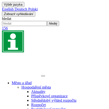
Výběr jazyka
English
Deutsch
Polski
Zobrazit vyhledávání
hledat
hledej
156
Město a úřad
Hospodaření města
Aktuality
Příspěvkové organizace
Střednědobý výhled rozpočtu
Rozpočet