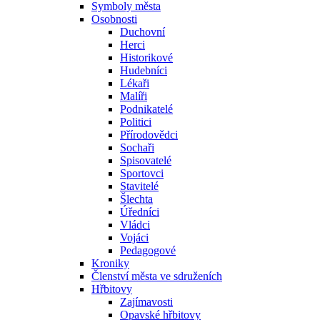
Symboly města
Osobnosti
Duchovní
Herci
Historikové
Hudebníci
Lékaři
Malíři
Podnikatelé
Politici
Přírodovědci
Sochaři
Spisovatelé
Sportovci
Stavitelé
Šlechta
Úředníci
Vládci
Vojáci
Pedagogové
Kroniky
Členství města ve sdruženích
Hřbitovy
Zajímavosti
Opavské hřbitovy