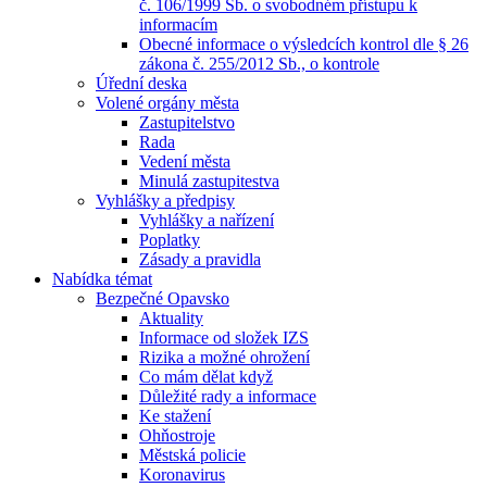
č. 106/1999 Sb. o svobodném přístupu k
informacím
Obecné informace o výsledcích kontrol dle § 26
zákona č. 255/2012 Sb., o kontrole
Úřední deska
Volené orgány města
Zastupitelstvo
Rada
Vedení města
Minulá zastupitestva
Vyhlášky a předpisy
Vyhlášky a nařízení
Poplatky
Zásady a pravidla
Nabídka témat
Bezpečné Opavsko
Aktuality
Informace od složek IZS
Rizika a možné ohrožení
Co mám dělat když
Důležité rady a informace
Ke stažení
Ohňostroje
Městská policie
Koronavirus