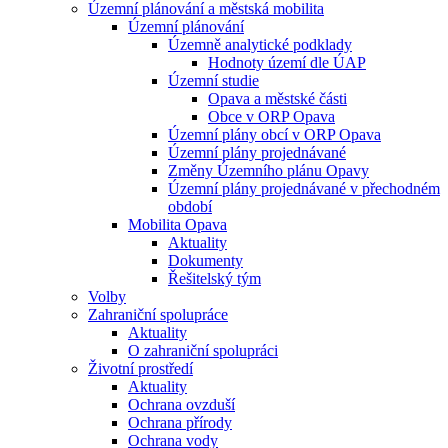
Územní plánování a městská mobilita
Územní plánování
Územně analytické podklady
Hodnoty území dle ÚAP
Územní studie
Opava a městské části
Obce v ORP Opava
Územní plány obcí v ORP Opava
Územní plány projednávané
Změny Územního plánu Opavy
Územní plány projednávané v přechodném
období
Mobilita Opava
Aktuality
Dokumenty
Řešitelský tým
Volby
Zahraniční spolupráce
Aktuality
O zahraniční spolupráci
Životní prostředí
Aktuality
Ochrana ovzduší
Ochrana přírody
Ochrana vody