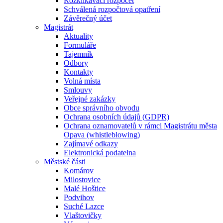
Rozklikávací rozpočet
Schválená rozpočtová opatření
Závěrečný účet
Magistrát
Aktuality
Formuláře
Tajemník
Odbory
Kontakty
Volná místa
Smlouvy
Veřejné zakázky
Obce správního obvodu
Ochrana osobních údajů (GDPR)
Ochrana oznamovatelů v rámci Magistrátu města
Opava (whistleblowing)
Zajímavé odkazy
Elektronická podatelna
Městské části
Komárov
Milostovice
Malé Hoštice
Podvihov
Suché Lazce
Vlaštovičky