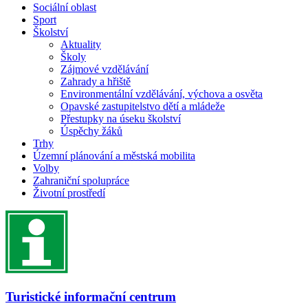
Sociální oblast
Sport
Školství
Aktuality
Školy
Zájmové vzdělávání
Zahrady a hřiště
Environmentální vzdělávání, výchova a osvěta
Opavské zastupitelstvo dětí a mládeže
Přestupky na úseku školství
Úspěchy žáků
Trhy
Územní plánování a městská mobilita
Volby
Zahraniční spolupráce
Životní prostředí
Turistické informační centrum