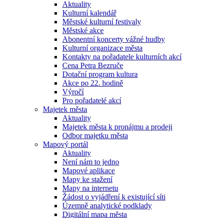
Aktuality
Kulturní kalendář
Městské kulturní festivaly
Městské akce
Abonentní koncerty vážné hudby
Kulturní organizace města
Kontakty na pořadatele kulturních akcí
Cena Petra Bezruče
Dotační program kultura
Akce po 22. hodině
Výročí
Pro pořadatelé akcí
Majetek města
Aktuality
Majetek města k pronájmu a prodeji
Odbor majetku města
Mapový portál
Aktuality
Není nám to jedno
Mapové aplikace
Mapy ke stažení
Mapy na internetu
Žádost o vyjádření k existující síti
Územně analytické podklady
Digitální mapa města