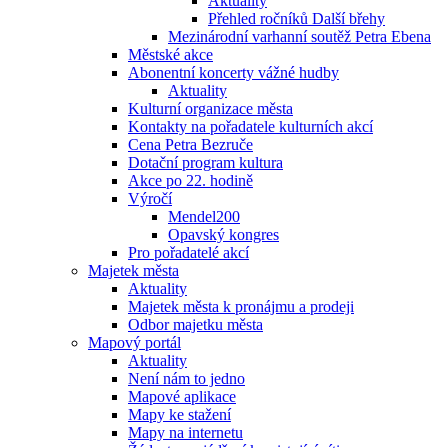
Aktuality
Přehled ročníků Další břehy
Mezinárodní varhanní soutěž Petra Ebena
Městské akce
Abonentní koncerty vážné hudby
Aktuality
Kulturní organizace města
Kontakty na pořadatele kulturních akcí
Cena Petra Bezruče
Dotační program kultura
Akce po 22. hodině
Výročí
Mendel200
Opavský kongres
Pro pořadatelé akcí
Majetek města
Aktuality
Majetek města k pronájmu a prodeji
Odbor majetku města
Mapový portál
Aktuality
Není nám to jedno
Mapové aplikace
Mapy ke stažení
Mapy na internetu