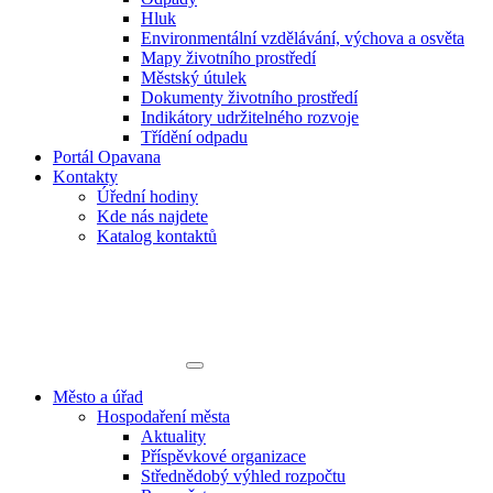
Hluk
Environmentální vzdělávání, výchova a osvěta
Mapy životního prostředí
Městský útulek
Dokumenty životního prostředí
Indikátory udržitelného rozvoje
Třídění odpadu
Portál Opavana
Kontakty
Úřední hodiny
Kde nás najdete
Katalog kontaktů
Město a úřad
Hospodaření města
Aktuality
Příspěvkové organizace
Střednědobý výhled rozpočtu