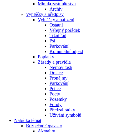
Minulá zastupitestva
Archiv
Vyhlášky a předpisy
Vyhlášky a nařízení
Ostatní
Veřejný pořádek
Tržní řád
Psi
Parkování
Komunální odpad
Poplatky
Zásady a pravidla
Nemovitosti
Dotace
Pronájmy
Parkování
Petice
Pocty
Pozemky
Fondy
Předzahrádky
Užívání symbolů
Nabídka témat
Bezpečné Opavsko
Aktuality