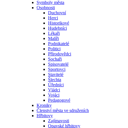
Symboly města
Osobnosti
Duchovní
Herci
Historikové
Hudebníci
Lékaři
Malíři
Podnikatelé
Politici
Přírodovědci
Sochaři
Spisovatelé
Sportovci
Stavitelé
Šlechta
Úředníci
Vládci
Vojáci
Pedagogové
Kroniky
Členství města ve sdruženích
Hřbitovy
Zajímavosti
Opavské hřbitovy