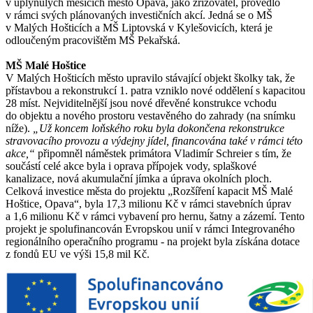
v uplynulých měsících město Opava, jako zřizovatel, provedlo
v rámci svých plánovaných investičních akcí. Jedná se o MŠ
v Malých Hošticích a MŠ Liptovská v Kylešovicích, která je
odloučeným pracovištěm MŠ Pekařská.
MŠ Malé Hoštice
V Malých Hošticích město upravilo stávající objekt školky tak, že
přístavbou a rekonstrukcí 1. patra vzniklo nové oddělení s kapacitou
28 míst. Nejviditelnější jsou nové dřevěné konstrukce vchodu
do objektu a nového prostoru vestavěného do zahrady (na snímku
níže).
„Už koncem loňského roku byla dokončena rekonstrukce
stravovacího provozu a výdejny jídel, financována také v rámci této
akce,“
připomněl náměstek primátora Vladimír Schreier s tím, že
součástí celé akce byla i oprava přípojek vody, splaškové
kanalizace, nová akumulační jímka a úprava okolních ploch.
Celková investice města do projektu „Rozšíření kapacit MŠ Malé
Hoštice, Opava“, byla 17,3 milionu Kč v rámci stavebních úprav
a 1,6 milionu Kč v rámci vybavení pro hernu, šatny a zázemí. Tento
projekt je spolufinancován Evropskou unií v rámci Integrovaného
regionálního operačního programu - na projekt byla získána dotace
z fondů EU ve výši 15,8 mil Kč.