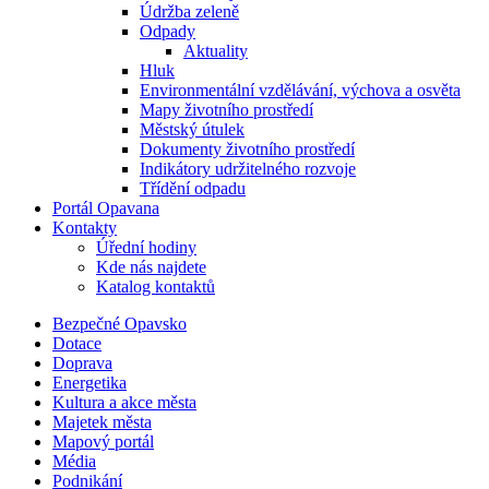
Údržba zeleně
Odpady
Aktuality
Hluk
Environmentální vzdělávání, výchova a osvěta
Mapy životního prostředí
Městský útulek
Dokumenty životního prostředí
Indikátory udržitelného rozvoje
Třídění odpadu
Portál Opavana
Kontakty
Úřední hodiny
Kde nás najdete
Katalog kontaktů
Bezpečné Opavsko
Dotace
Doprava
Energetika
Kultura a akce města
Majetek města
Mapový portál
Média
Podnikání