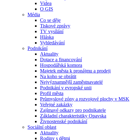
Videa
O GIS
Média
Co se děje
Tiskové zprávy
TV vysílání
Hláska
Vyhledávání
Podnikání
Aktuality
Dotace a financování
Hospodářská komora
Majetek města k pronájmu a prodeji
Na koho se obrátit
Nejvýznamnější zaměstnavatelé
Podnikání v evropské unii
Profil města
Průmyslové zóny a rozvojové plochy v MSK
Veřejné zakázky
Zajímavé odkazy pro podnikatele
Základní charakteristiky Opavska
Živnostenské podnikání
Sociální oblast
Aktuality
Rodiny s dětmi