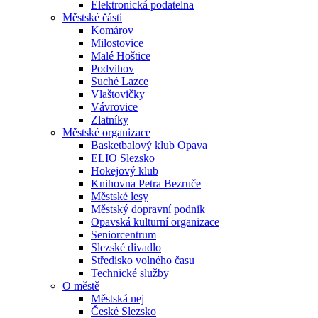
Elektronická podatelna
Městské části
Komárov
Milostovice
Malé Hoštice
Podvihov
Suché Lazce
Vlaštovičky
Vávrovice
Zlatníky
Městské organizace
Basketbalový klub Opava
ELIO Slezsko
Hokejový klub
Knihovna Petra Bezruče
Městské lesy
Městský dopravní podnik
Opavská kulturní organizace
Seniorcentrum
Slezské divadlo
Středisko volného času
Technické služby
O městě
Městská nej
České Slezsko