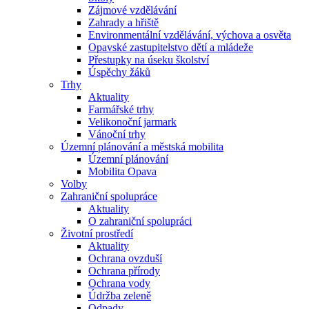
Zájmové vzdělávání
Zahrady a hřiště
Environmentální vzdělávání, výchova a osvěta
Opavské zastupitelstvo dětí a mládeže
Přestupky na úseku školství
Úspěchy žáků
Trhy
Aktuality
Farmářské trhy
Velikonoční jarmark
Vánoční trhy
Územní plánování a městská mobilita
Územní plánování
Mobilita Opava
Volby
Zahraniční spolupráce
Aktuality
O zahraniční spolupráci
Životní prostředí
Aktuality
Ochrana ovzduší
Ochrana přírody
Ochrana vody
Údržba zeleně
Odpady