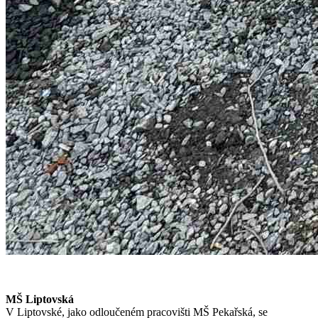
MŠ Liptovská
V Liptovské, jako odloučeném pracovišti MŠ Pekařská, se