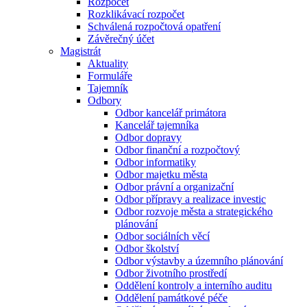
Rozpočet
Rozklikávací rozpočet
Schválená rozpočtová opatření
Závěrečný účet
Magistrát
Aktuality
Formuláře
Tajemník
Odbory
Odbor kancelář primátora
Kancelář tajemníka
Odbor dopravy
Odbor finanční a rozpočtový
Odbor informatiky
Odbor majetku města
Odbor právní a organizační
Odbor přípravy a realizace investic
Odbor rozvoje města a strategického
plánování
Odbor sociálních věcí
Odbor školství
Odbor výstavby a územního plánování
Odbor životního prostředí
Oddělení kontroly a interního auditu
Oddělení památkové péče