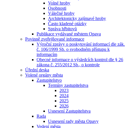
Volné hroby
Osobnosti
Válečné hroby
Architektonicky zajímavé hroby
Často kladené otázky
Správa hřbitovů
Publikace vydávané městem Opava
Povinně zveřejňované informace
Výroční zprávy o poskytování informací dle zák.
č. 106/1999 Sb. o svobodném přístupu k
informacím
Obecné informace o výsledcích kontrol dle § 26
zákona č. 255/2012 Sb., o kontrole
Úřední deska
Volené orgány města
Zastupitelstvo
Termíny zastupitelstva
2023
2024
2025
2026
Usnesení Zastupitelstva
Rada
Usnesení rady města Opavy
Vedení města