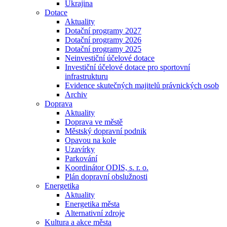
Ukrajina
Dotace
Aktuality
Dotační programy 2027
Dotační programy 2026
Dotační programy 2025
Neinvestiční účelové dotace
Investiční účelové dotace pro sportovní
infrastrukturu
Evidence skutečných majitelů právnických osob
Archiv
Doprava
Aktuality
Doprava ve městě
Městský dopravní podnik
Opavou na kole
Uzavírky
Parkování
Koordinátor ODIS, s. r. o.
Plán dopravní obslužnosti
Energetika
Aktuality
Energetika města
Alternativní zdroje
Kultura a akce města