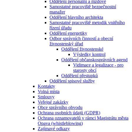
Oddělení personální a mzdové
Samostatné pracoviště bezpečnostní
manažer
Oddělení hlavního architekta
Samostatné pracoviště metodik vnitřního
řízení úřadu
Oddělení energetiky
Odbor správních činností a obecní
živnostenský úřad
Oddělení živnostenské
Výsledky kontrol
Oddělení občanskosprávních agend
Vidimace a legalizace - pro
starosty obcí
Oddělení přestupků
Oddělení spisové služby
Kontakty
Volná místa
Smlouvy
Veřejné zakázky
Obce správního obvodu
Ochrana osobních údajů (GDPR)
Ochrana oznamovatelů v rámci Magistrátu města
Opava (whistleblowing)
Zajímavé odkazy