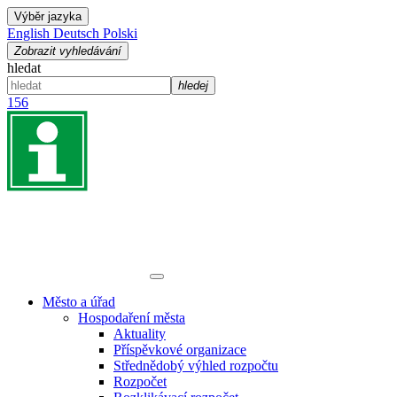
Výběr jazyka
English
Deutsch
Polski
Zobrazit vyhledávání
hledat
hledej
156
Město a úřad
Hospodaření města
Aktuality
Příspěvkové organizace
Střednědobý výhled rozpočtu
Rozpočet