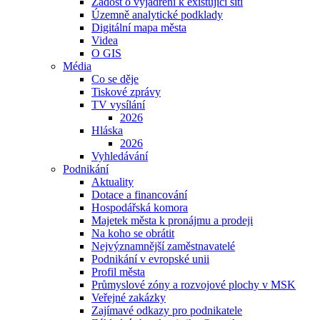
Žádost o vyjádření k existující síti
Územně analytické podklady
Digitální mapa města
Videa
O GIS
Média
Co se děje
Tiskové zprávy
TV vysílání
2026
Hláska
2026
Vyhledávání
Podnikání
Aktuality
Dotace a financování
Hospodářská komora
Majetek města k pronájmu a prodeji
Na koho se obrátit
Nejvýznamnější zaměstnavatelé
Podnikání v evropské unii
Profil města
Průmyslové zóny a rozvojové plochy v MSK
Veřejné zakázky
Zajímavé odkazy pro podnikatele