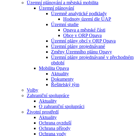
Územní plánování a městská mobilita
Územní plánování
Územně analytické podklady
Hodnoty území dle ÚAP
Územní studie
Opava a městské části
Obce v ORP Opava
Územní plány obcí v ORP Opava
Územní plány projednávané
Změny Územního plánu Opavy
Územní plány projednávané v přechodném
období
Mobilita Opava
Aktuality
Dokumenty
Řešitelský tým
Volby
Zahraniční spolupráce
Aktuality
O zahraniční spolupráci
Životní prostředí
Aktuality
Ochrana ovzduší
Ochrana přírody
Ochrana vody