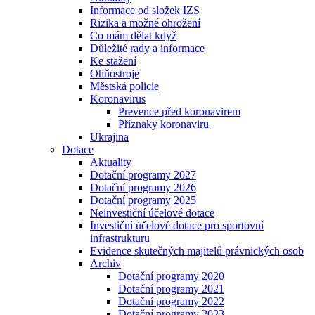
Informace od složek IZS
Rizika a možné ohrožení
Co mám dělat když
Důležité rady a informace
Ke stažení
Ohňostroje
Městská policie
Koronavirus
Prevence před koronavirem
Příznaky koronaviru
Ukrajina
Dotace
Aktuality
Dotační programy 2027
Dotační programy 2026
Dotační programy 2025
Neinvestiční účelové dotace
Investiční účelové dotace pro sportovní
infrastrukturu
Evidence skutečných majitelů právnických osob
Archiv
Dotační programy 2020
Dotační programy 2021
Dotační programy 2022
Dotační programy 2023