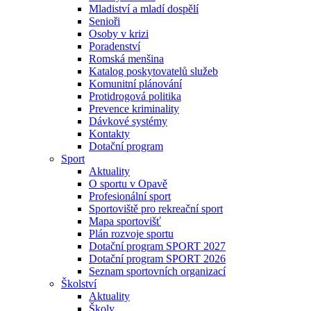
Mladiství a mladí dospělí
Senioři
Osoby v krizi
Poradenství
Romská menšina
Katalog poskytovatelů služeb
Komunitní plánování
Protidrogová politika
Prevence kriminality
Dávkové systémy
Kontakty
Dotační program
Sport
Aktuality
O sportu v Opavě
Profesionální sport
Sportoviště pro rekreační sport
Mapa sportovišť
Plán rozvoje sportu
Dotační program SPORT 2027
Dotační program SPORT 2026
Seznam sportovních organizací
Školství
Aktuality
Školy