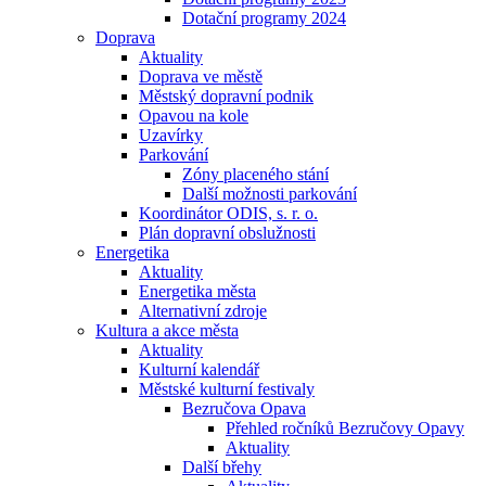
Dotační programy 2024
Doprava
Aktuality
Doprava ve městě
Městský dopravní podnik
Opavou na kole
Uzavírky
Parkování
Zóny placeného stání
Další možnosti parkování
Koordinátor ODIS, s. r. o.
Plán dopravní obslužnosti
Energetika
Aktuality
Energetika města
Alternativní zdroje
Kultura a akce města
Aktuality
Kulturní kalendář
Městské kulturní festivaly
Bezručova Opava
Přehled ročníků Bezručovy Opavy
Aktuality
Další břehy