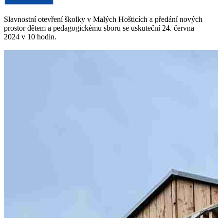
Slavnostní otevření školky v Malých Hošticích a předání nových
prostor dětem a pedagogickému sboru se uskuteční 24. června
2024 v 10 hodin.