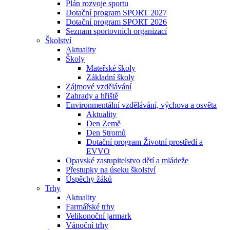
Plán rozvoje sportu
Dotační program SPORT 2027
Dotační program SPORT 2026
Seznam sportovních organizací
Školství
Aktuality
Školy
Mateřské školy
Základní školy
Zájmové vzdělávání
Zahrady a hřiště
Environmentální vzdělávání, výchova a osvěta
Aktuality
Den Země
Den Stromů
Dotační program Životní prostředí a
EVVO
Opavské zastupitelstvo dětí a mládeže
Přestupky na úseku školství
Úspěchy žáků
Trhy
Aktuality
Farmářské trhy
Velikonoční jarmark
Vánoční trhy