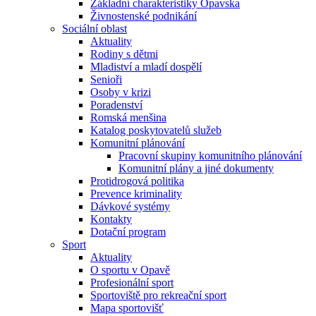
Základní charakteristiky Opavska
Živnostenské podnikání
Sociální oblast
Aktuality
Rodiny s dětmi
Mladiství a mladí dospělí
Senioři
Osoby v krizi
Poradenství
Romská menšina
Katalog poskytovatelů služeb
Komunitní plánování
Pracovní skupiny komunitního plánování
Komunitní plány a jiné dokumenty
Protidrogová politika
Prevence kriminality
Dávkové systémy
Kontakty
Dotační program
Sport
Aktuality
O sportu v Opavě
Profesionální sport
Sportoviště pro rekreační sport
Mapa sportovišť