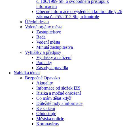
č. 106/1999 Sb. o svobodném přístupu k
informacím
Obecné informace o výsledcích kontrol dle § 26
zákona č. 255/2012 Sb., o kontrole
Úřední deska
Volené orgány města
Zastupitelstvo
Rada
Vedení města
Minulá zastupitestva
Vyhlášky a předpisy
Vyhlášky a nařízení
Poplatky
Zásady a pravidla
Nabídka témat
Bezpečné Opavsko
Aktuality
Informace od složek IZS
Rizika a možné ohrožení
Co mám dělat když
Důležité rady a informace
Ke stažení
Ohňostroje
Městská policie
Koronavirus