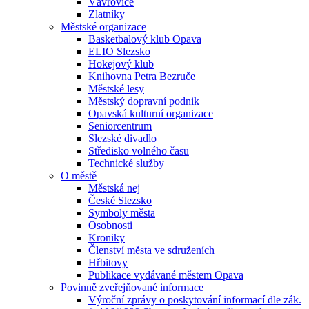
Vávrovice
Zlatníky
Městské organizace
Basketbalový klub Opava
ELIO Slezsko
Hokejový klub
Knihovna Petra Bezruče
Městské lesy
Městský dopravní podnik
Opavská kulturní organizace
Seniorcentrum
Slezské divadlo
Středisko volného času
Technické služby
O městě
Městská nej
České Slezsko
Symboly města
Osobnosti
Kroniky
Členství města ve sdruženích
Hřbitovy
Publikace vydávané městem Opava
Povinně zveřejňované informace
Výroční zprávy o poskytování informací dle zák.