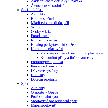
Základní charakteristiky Opavska
Živnostenské podnikání
Sociální oblast
Aktuality
Rodiny s dětmi
Mladiství a mladí dospělí
Senioři
Osoby v krizi
Poradenství
Romská menšina
Katalog poskytovatelů služeb
Komunitní plánování
Pracovní skupiny komunitního plánování
Komunitní plány a jiné dokumenty
Protidrogová politika
Prevence kriminality
Dávkové systémy
Kontakty
Dotační program
Sport
Aktuality
O sportu v Opavě
Profesionální sport
Sportoviště pro rekreační sport
Mapa sportovišť