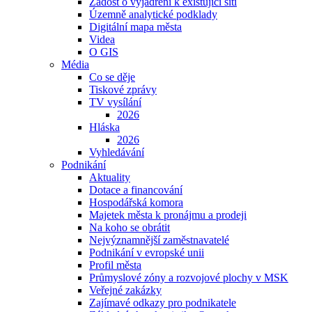
Žádost o vyjádření k existující síti
Územně analytické podklady
Digitální mapa města
Videa
O GIS
Média
Co se děje
Tiskové zprávy
TV vysílání
2026
Hláska
2026
Vyhledávání
Podnikání
Aktuality
Dotace a financování
Hospodářská komora
Majetek města k pronájmu a prodeji
Na koho se obrátit
Nejvýznamnější zaměstnavatelé
Podnikání v evropské unii
Profil města
Průmyslové zóny a rozvojové plochy v MSK
Veřejné zakázky
Zajímavé odkazy pro podnikatele