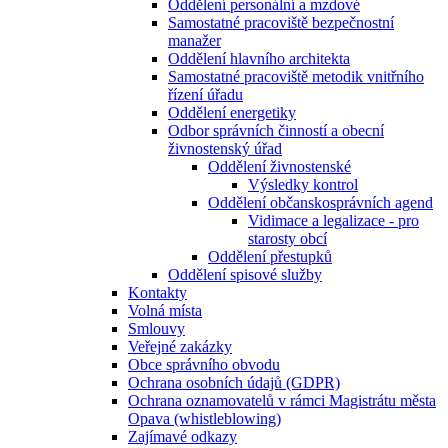
Oddělení personální a mzdové
Samostatné pracoviště bezpečnostní
manažer
Oddělení hlavního architekta
Samostatné pracoviště metodik vnitřního
řízení úřadu
Oddělení energetiky
Odbor správních činností a obecní
živnostenský úřad
Oddělení živnostenské
Výsledky kontrol
Oddělení občanskosprávních agend
Vidimace a legalizace - pro
starosty obcí
Oddělení přestupků
Oddělení spisové služby
Kontakty
Volná místa
Smlouvy
Veřejné zakázky
Obce správního obvodu
Ochrana osobních údajů (GDPR)
Ochrana oznamovatelů v rámci Magistrátu města
Opava (whistleblowing)
Zajímavé odkazy