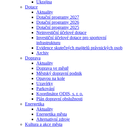
Ukrajina
Dotace
Aktuality
Dotační programy 2027
Dotační programy 2026
Dotační programy 2025
Neinvestiční účelové dotace
Investiční účelové dotace pro sportovní
infrastrukturu
Evidence skutečných majitelů právnických osob
Archiv
Doprava
Aktuality
Doprava ve městě
Městský dopravní podnik
Opavou na kole
Uzavírky
Parkování
Koordinátor ODIS, s. r. o.
Plán dopravní obslužnosti
Energetika
Aktuality
Energetika města
Alternativní zdroje
Kultura a akce města