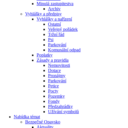
Minulá zastupitestva
Archiv
Vyhlášky a předpisy
Vyhlášky a nařízení
Ostatní
Veřejný pořádek
Tržní řád
Psi
Parkování
Komunální odpad
Poplatky
Zásady a pravidla
Nemovitosti
Dotace
Pronájmy
Parkování
Petice
Pocty
Pozemky
Fondy
Předzahrádky
Užívání symbolů
Nabídka témat
Bezpečné Opavsko
Aktuality