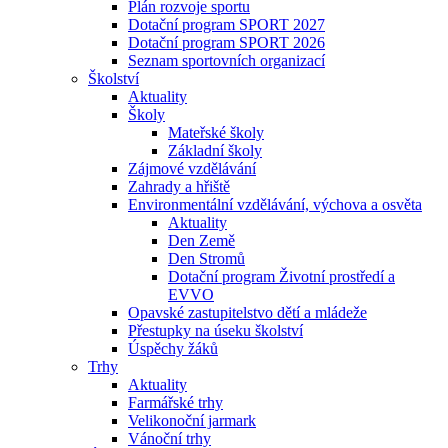
Plán rozvoje sportu
Dotační program SPORT 2027
Dotační program SPORT 2026
Seznam sportovních organizací
Školství
Aktuality
Školy
Mateřské školy
Základní školy
Zájmové vzdělávání
Zahrady a hřiště
Environmentální vzdělávání, výchova a osvěta
Aktuality
Den Země
Den Stromů
Dotační program Životní prostředí a
EVVO
Opavské zastupitelstvo dětí a mládeže
Přestupky na úseku školství
Úspěchy žáků
Trhy
Aktuality
Farmářské trhy
Velikonoční jarmark
Vánoční trhy