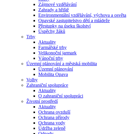
Zájmové vzdělávání
Zahrady a hřiště
Environmentální vzdělávání, výchova a osvěta
Opavské zastupitelstvo dětí a mládeže
Přestupky na úseku školství
Úspěchy žáků
Trhy
Aktuality
Farmářské trhy
Velikonoční jarmark
Vánoční trhy
Územní plánování a městská mobilita
Územní plánování
Mobilita Opava
Volby
Zahraniční spolupráce
Aktuality
O zahraniční spolupráci
Životní prostředí
Aktuality
Ochrana ovzduší
Ochrana přírody
Ochrana vody
Údržba zeleně
Odpady