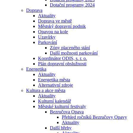
Dotační programy 2024
Doprava
Aktuality
Doprava ve městě
Městský dopravní podnik
Opavou na kole
Uzavírky
Parkování
Zóny placeného stání
Další možnosti parkování
Koordinátor ODIS, s. r. o.
Plán dopravní obslužnosti
Energetika
Aktuality
Energetika města
Alternativní zdroje
Kultura a akce města
Aktuality
Kulturní kalendář
Městské kulturní festivaly
Bezručova Opava
Přehled ročníků Bezručovy Opavy
Aktuality
Další břehy