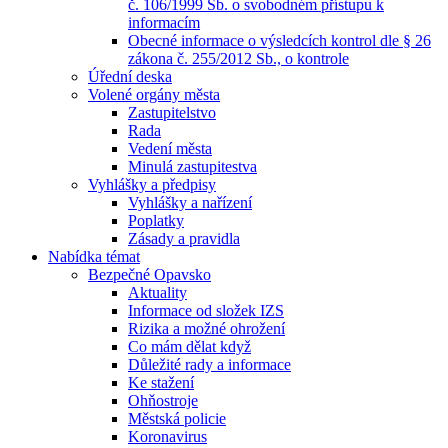
č. 106/1999 Sb. o svobodném přístupu k
informacím
Obecné informace o výsledcích kontrol dle § 26
zákona č. 255/2012 Sb., o kontrole
Úřední deska
Volené orgány města
Zastupitelstvo
Rada
Vedení města
Minulá zastupitestva
Vyhlášky a předpisy
Vyhlášky a nařízení
Poplatky
Zásady a pravidla
Nabídka témat
Bezpečné Opavsko
Aktuality
Informace od složek IZS
Rizika a možné ohrožení
Co mám dělat když
Důležité rady a informace
Ke stažení
Ohňostroje
Městská policie
Koronavirus