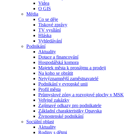
Videa
O GIS
Média
Co se děje
Tiskové zprávy
TV vysílání
Hláska
Vyhledávání
Podnikání
Aktuality
Dotace a financování
Hospodářská komora
Majetek města k pronájmu a prodeji
Na koho se obrátit
Nejvýznamnější zaměstnavatelé
Podnikání v evropské unii
Profil města
Průmyslové zóny a rozvojové plochy v MSK
Veřejné zakázky
Zajímavé odkazy pro podnikatele
Základní charakteristiky Opavska
Živnostenské podnikání
Sociální oblast
Aktuality
Rodiny s dětmi