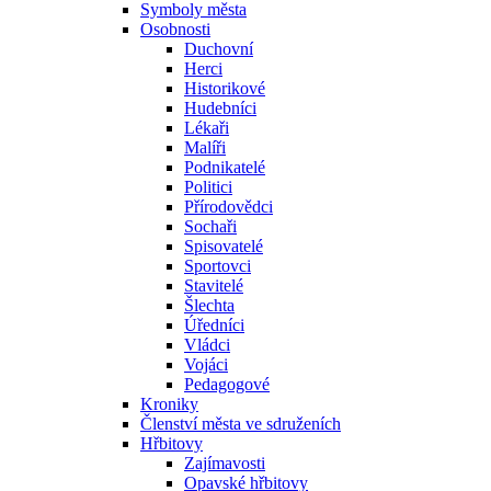
Symboly města
Osobnosti
Duchovní
Herci
Historikové
Hudebníci
Lékaři
Malíři
Podnikatelé
Politici
Přírodovědci
Sochaři
Spisovatelé
Sportovci
Stavitelé
Šlechta
Úředníci
Vládci
Vojáci
Pedagogové
Kroniky
Členství města ve sdruženích
Hřbitovy
Zajímavosti
Opavské hřbitovy