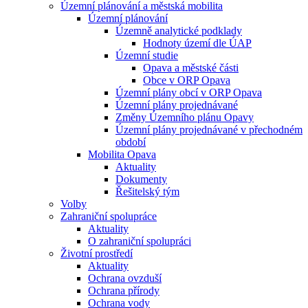
Územní plánování a městská mobilita
Územní plánování
Územně analytické podklady
Hodnoty území dle ÚAP
Územní studie
Opava a městské části
Obce v ORP Opava
Územní plány obcí v ORP Opava
Územní plány projednávané
Změny Územního plánu Opavy
Územní plány projednávané v přechodném
období
Mobilita Opava
Aktuality
Dokumenty
Řešitelský tým
Volby
Zahraniční spolupráce
Aktuality
O zahraniční spolupráci
Životní prostředí
Aktuality
Ochrana ovzduší
Ochrana přírody
Ochrana vody