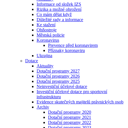
Informace od složek IZS
Rizika a možné ohrožení
Co mám dělat když
Důležité rady a informace
Ke stažení
Ohňostroje
Městská policie
Koronavirus
Prevence před koronavirem
Příznaky koronaviru
Ukrajina
Dotace
Aktuality
Dotační programy 2027
Dotační programy 2026
Dotační programy 2025
Neinvestiční účelové dotace
Investiční účelové dotace pro sportovní
infrastrukturu
Evidence skutečných majitelů právnických osob
Archiv
Dotační programy 2020
Dotační programy 2021
Dotační programy 2022
Dotační programy 2023