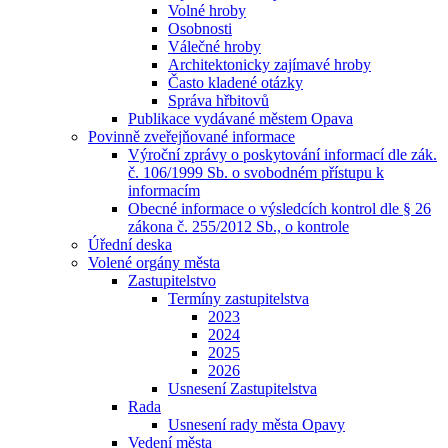
Volné hroby
Osobnosti
Válečné hroby
Architektonicky zajímavé hroby
Často kladené otázky
Správa hřbitovů
Publikace vydávané městem Opava
Povinně zveřejňované informace
Výroční zprávy o poskytování informací dle zák.
č. 106/1999 Sb. o svobodném přístupu k
informacím
Obecné informace o výsledcích kontrol dle § 26
zákona č. 255/2012 Sb., o kontrole
Úřední deska
Volené orgány města
Zastupitelstvo
Termíny zastupitelstva
2023
2024
2025
2026
Usnesení Zastupitelstva
Rada
Usnesení rady města Opavy
Vedení města