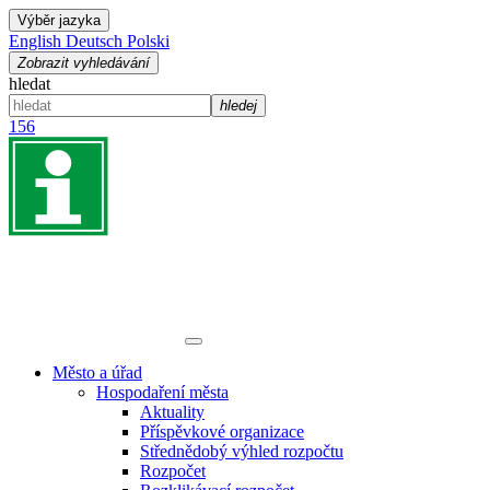
Výběr jazyka
English
Deutsch
Polski
Zobrazit vyhledávání
hledat
hledej
156
Město a úřad
Hospodaření města
Aktuality
Příspěvkové organizace
Střednědobý výhled rozpočtu
Rozpočet