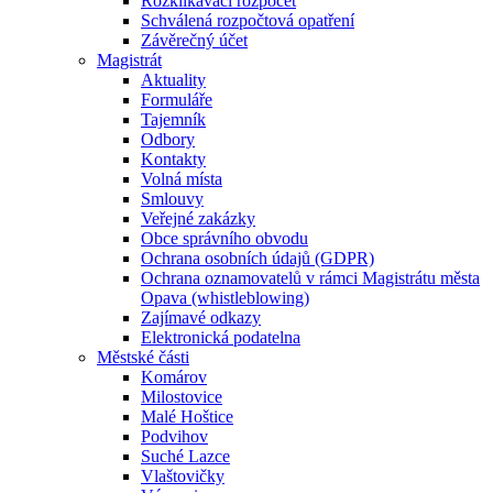
Rozklikávací rozpočet
Schválená rozpočtová opatření
Závěrečný účet
Magistrát
Aktuality
Formuláře
Tajemník
Odbory
Kontakty
Volná místa
Smlouvy
Veřejné zakázky
Obce správního obvodu
Ochrana osobních údajů (GDPR)
Ochrana oznamovatelů v rámci Magistrátu města
Opava (whistleblowing)
Zajímavé odkazy
Elektronická podatelna
Městské části
Komárov
Milostovice
Malé Hoštice
Podvihov
Suché Lazce
Vlaštovičky