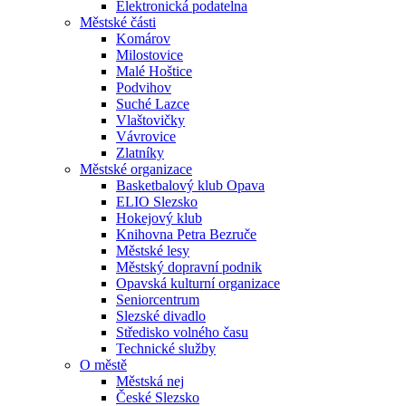
Elektronická podatelna
Městské části
Komárov
Milostovice
Malé Hoštice
Podvihov
Suché Lazce
Vlaštovičky
Vávrovice
Zlatníky
Městské organizace
Basketbalový klub Opava
ELIO Slezsko
Hokejový klub
Knihovna Petra Bezruče
Městské lesy
Městský dopravní podnik
Opavská kulturní organizace
Seniorcentrum
Slezské divadlo
Středisko volného času
Technické služby
O městě
Městská nej
České Slezsko