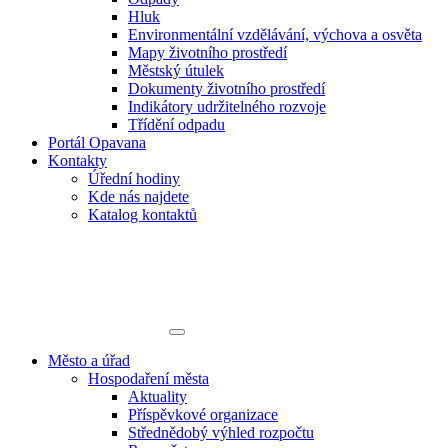
Hluk
Environmentální vzdělávání, výchova a osvěta
Mapy životního prostředí
Městský útulek
Dokumenty životního prostředí
Indikátory udržitelného rozvoje
Třídění odpadu
Portál Opavana
Kontakty
Úřední hodiny
Kde nás najdete
Katalog kontaktů
Město a úřad
Hospodaření města
Aktuality
Příspěvkové organizace
Střednědobý výhled rozpočtu