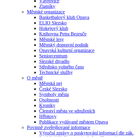
Vávrovice
Zlatníky
Městské organizace
Basketbalový klub Opava
ELIO Slezsko
Hokejový klub
Knihovna Petra Bezruče
Městské lesy
Městský dopravní podnik
Opavská kulturní organizace
Seniorcentrum
Slezské divadlo
Středisko volného času
Technické služby
O městě
Městská nej
České Slezsko
Symboly města
Osobnosti
Kroniky
Členství města ve sdruženích
Hřbitovy
Publikace vydávané městem Opava
Povinně zveřejňované informace
Výroční zprávy o poskytování informací dle zák.