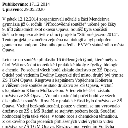
Publikováno
: 17.12.2014
Upraveno
: 29.05.2020
V pátek 12.12.2014 zorganizovali učitelé a žáci Mendelova
gymnázia již 6. ročník "Přírodovědné soutěže" určené pro žáky
9. tříd základních škol okresu Opava. Soutěž byla součástí
širšího komplexu aktivit v rámci projektu "Stříbrné jezero 2014".
Tento projekt je zaměřen zejména na biologii a byl podpořen
grantem na podporu životního prostředí a EVVO statutárního města
Opava.
Letos se do soutěže přihlásilo 16 tříčlenných týmů, které měly za
úkol řešit nevšední teoretické i praktické úkoly z fyziky, biologie
a chemie. Po sečtení všech bodů získalo družstvo ze ZŠ Opava,
Otická pod vedením Evelíny Legerské třetí místo, druhý byl tým ze
ZŠ TGM Opava, Riegrova s kapitánem Vojtěchem Kollerem
a vítězem celé soutěže se stalo družstvo ze ZŠ Opava, Vrchní
s kapitánkou Klárou Mořkovskou. V teoretické části získalo
družstvo ze ZŠ Opava, Vrchní maximální počet bodů ve všech
disciplínách soutěže. Rovněž v praktické části bylo družstvo ze ZŠ
Opava, Vrchní bezkonkurenční, pouze v chemii se mu vyrovnalo
družstvo ze ZŠ a MŠ Raduň se stejným počtem bodů. Součástí
hodnocení byla také videa, v tomto roce s chemickou tématikou.
Z celkového počtu jedenácti přihlášených videí vyhrálo video
družstva ze ZŠ TGM Opava, Riegrova pod vedením Vojtěcha