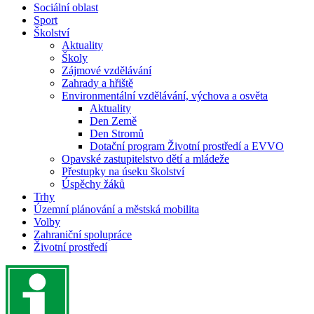
Sociální oblast
Sport
Školství
Aktuality
Školy
Zájmové vzdělávání
Zahrady a hřiště
Environmentální vzdělávání, výchova a osvěta
Aktuality
Den Země
Den Stromů
Dotační program Životní prostředí a EVVO
Opavské zastupitelstvo dětí a mládeže
Přestupky na úseku školství
Úspěchy žáků
Trhy
Územní plánování a městská mobilita
Volby
Zahraniční spolupráce
Životní prostředí