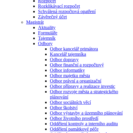
Rozpočet
Rozklikávací rozpočet
Schválená rozpočtová opatření
Závěrečný účet
Magistrát
Aktuality
Formuláře
Tajemník
Odbory
Odbor kancelář primátora
Kancelář tajemníka
Odbor dopravy
Odbor finanční a rozpočtový
Odbor informatiky
Odbor majetku města
Odbor právní a organizační
Odbor přípravy a realizace investic
Odbor rozvoje města a strategického
plánování
Odbor sociálních věcí
Odbor školství
Odbor výstavby a územního plánování
Odbor životního prostředí
Oddělení kontroly a interního auditu
Oddělení památkové péče