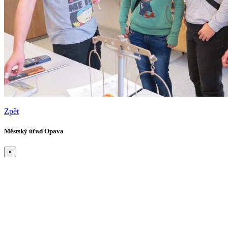
Zpět
Městský úřad Opava
×