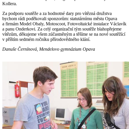
Kollera.
Za podporu soutěže a za hodnotné dary pro vítězná družstva
bychom rádi poděkovali sponzorům: statutárnímu městu Opava
a firmám Model Obaly, Motoscoot, Fotovoltaické instalace Václavík
a panu Onderkovi. Za celý organizační tým soutěže blahopřejeme
vítězům, děkujeme všem zúčastněným a těšíme se na nové soutěžící
v příštím sedmém ročníku přírodovědného klání.
Danuše Černínová, Mendelovo gymnázium Opava