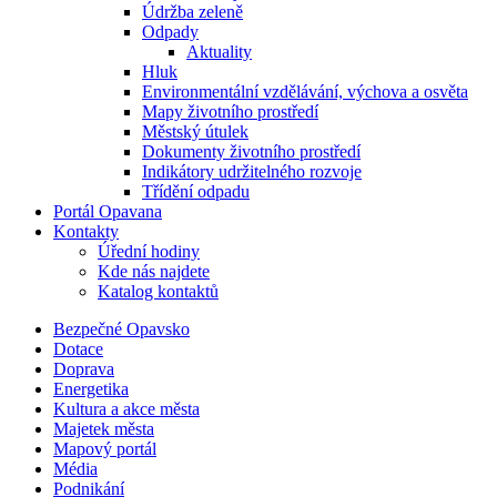
Údržba zeleně
Odpady
Aktuality
Hluk
Environmentální vzdělávání, výchova a osvěta
Mapy životního prostředí
Městský útulek
Dokumenty životního prostředí
Indikátory udržitelného rozvoje
Třídění odpadu
Portál Opavana
Kontakty
Úřední hodiny
Kde nás najdete
Katalog kontaktů
Bezpečné Opavsko
Dotace
Doprava
Energetika
Kultura a akce města
Majetek města
Mapový portál
Média
Podnikání