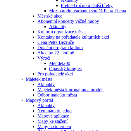
Aktuality
Přehled ročníků Další břehy
Mezinárodní varhanní soutěž Petra Ebena
Městské akce
Abonentní koncerty vážné hudby
Aktuality
Kulturní organizace města
Kontakty na pořadatele kulturních akcí
Cena Petra Bezruče
Dotační program kultura
Akce po 22. hodině
Výročí
Mendel200
Opavský kongres
Pro pořadatelé akcí
Majetek města
Aktuality
Majetek města k pronájmu a prodeji
Odbor majetku města
Mapový portál
Aktuality
Není nám to jedno
Mapové aplikace
Mapy ke stažení
Mapy na internetu