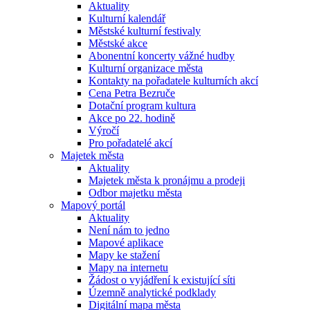
Aktuality
Kulturní kalendář
Městské kulturní festivaly
Městské akce
Abonentní koncerty vážné hudby
Kulturní organizace města
Kontakty na pořadatele kulturních akcí
Cena Petra Bezruče
Dotační program kultura
Akce po 22. hodině
Výročí
Pro pořadatelé akcí
Majetek města
Aktuality
Majetek města k pronájmu a prodeji
Odbor majetku města
Mapový portál
Aktuality
Není nám to jedno
Mapové aplikace
Mapy ke stažení
Mapy na internetu
Žádost o vyjádření k existující síti
Územně analytické podklady
Digitální mapa města