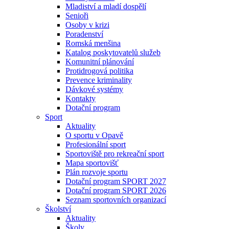
Mladiství a mladí dospělí
Senioři
Osoby v krizi
Poradenství
Romská menšina
Katalog poskytovatelů služeb
Komunitní plánování
Protidrogová politika
Prevence kriminality
Dávkové systémy
Kontakty
Dotační program
Sport
Aktuality
O sportu v Opavě
Profesionální sport
Sportoviště pro rekreační sport
Mapa sportovišť
Plán rozvoje sportu
Dotační program SPORT 2027
Dotační program SPORT 2026
Seznam sportovních organizací
Školství
Aktuality
Školy