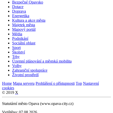
Bezpečné Opavsko
Dotace
Doprava
Energetika
Kultura a akce města
Majetek města
Mapový portál
Média
Podnikání
Sociální oblast
Sport
Školství
Trhy
Územní plánování a městská mobilita
Volby
Zahraniční spolupráce
Životní prostředí
Home
Mapa serveru
Prohlášení o přístupnosti
Top
Nastavení
cookies
© 2019
X
Statutární město Opava (www.opava-city.cz)
Vytištěno: 07.08.2026