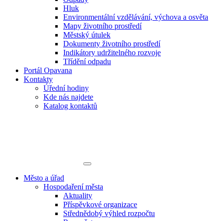
Hluk
Environmentální vzdělávání, výchova a osvěta
Mapy životního prostředí
Městský útulek
Dokumenty životního prostředí
Indikátory udržitelného rozvoje
Třídění odpadu
Portál Opavana
Kontakty
Úřední hodiny
Kde nás najdete
Katalog kontaktů
Město a úřad
Hospodaření města
Aktuality
Příspěvkové organizace
Střednědobý výhled rozpočtu