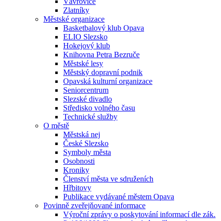
Vávrovice
Zlatníky
Městské organizace
Basketbalový klub Opava
ELIO Slezsko
Hokejový klub
Knihovna Petra Bezruče
Městské lesy
Městský dopravní podnik
Opavská kulturní organizace
Seniorcentrum
Slezské divadlo
Středisko volného času
Technické služby
O městě
Městská nej
České Slezsko
Symboly města
Osobnosti
Kroniky
Členství města ve sdruženích
Hřbitovy
Publikace vydávané městem Opava
Povinně zveřejňované informace
Výroční zprávy o poskytování informací dle zák.