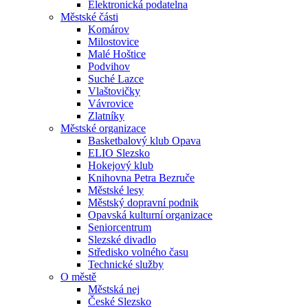
Elektronická podatelna
Městské části
Komárov
Milostovice
Malé Hoštice
Podvihov
Suché Lazce
Vlaštovičky
Vávrovice
Zlatníky
Městské organizace
Basketbalový klub Opava
ELIO Slezsko
Hokejový klub
Knihovna Petra Bezruče
Městské lesy
Městský dopravní podnik
Opavská kulturní organizace
Seniorcentrum
Slezské divadlo
Středisko volného času
Technické služby
O městě
Městská nej
České Slezsko