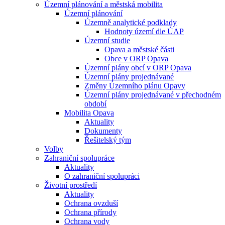
Územní plánování a městská mobilita
Územní plánování
Územně analytické podklady
Hodnoty území dle ÚAP
Územní studie
Opava a městské části
Obce v ORP Opava
Územní plány obcí v ORP Opava
Územní plány projednávané
Změny Územního plánu Opavy
Územní plány projednávané v přechodném
období
Mobilita Opava
Aktuality
Dokumenty
Řešitelský tým
Volby
Zahraniční spolupráce
Aktuality
O zahraniční spolupráci
Životní prostředí
Aktuality
Ochrana ovzduší
Ochrana přírody
Ochrana vody