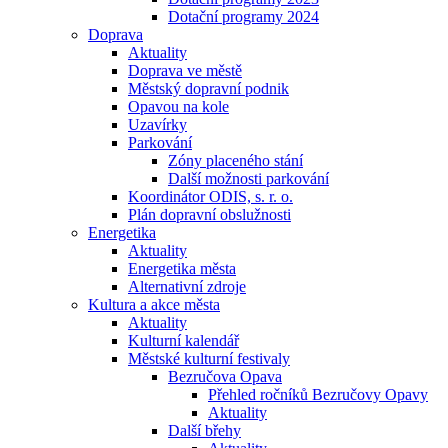
Dotační programy 2024
Doprava
Aktuality
Doprava ve městě
Městský dopravní podnik
Opavou na kole
Uzavírky
Parkování
Zóny placeného stání
Další možnosti parkování
Koordinátor ODIS, s. r. o.
Plán dopravní obslužnosti
Energetika
Aktuality
Energetika města
Alternativní zdroje
Kultura a akce města
Aktuality
Kulturní kalendář
Městské kulturní festivaly
Bezručova Opava
Přehled ročníků Bezručovy Opavy
Aktuality
Další břehy