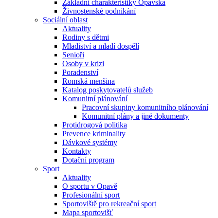
Základní charakteristiky Opavska
Živnostenské podnikání
Sociální oblast
Aktuality
Rodiny s dětmi
Mladiství a mladí dospělí
Senioři
Osoby v krizi
Poradenství
Romská menšina
Katalog poskytovatelů služeb
Komunitní plánování
Pracovní skupiny komunitního plánování
Komunitní plány a jiné dokumenty
Protidrogová politika
Prevence kriminality
Dávkové systémy
Kontakty
Dotační program
Sport
Aktuality
O sportu v Opavě
Profesionální sport
Sportoviště pro rekreační sport
Mapa sportovišť