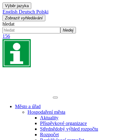
Výběr jazyka
English
Deutsch
Polski
Zobrazit vyhledávání
hledat
hledej
156
Město a úřad
Hospodaření města
Aktuality
Příspěvkové organizace
Střednědobý výhled rozpočtu
Rozpočet