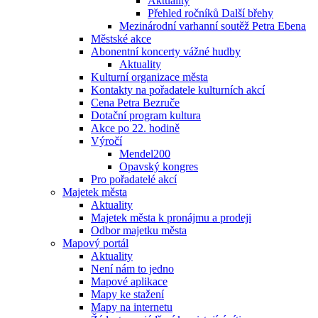
Aktuality
Přehled ročníků Další břehy
Mezinárodní varhanní soutěž Petra Ebena
Městské akce
Abonentní koncerty vážné hudby
Aktuality
Kulturní organizace města
Kontakty na pořadatele kulturních akcí
Cena Petra Bezruče
Dotační program kultura
Akce po 22. hodině
Výročí
Mendel200
Opavský kongres
Pro pořadatelé akcí
Majetek města
Aktuality
Majetek města k pronájmu a prodeji
Odbor majetku města
Mapový portál
Aktuality
Není nám to jedno
Mapové aplikace
Mapy ke stažení
Mapy na internetu