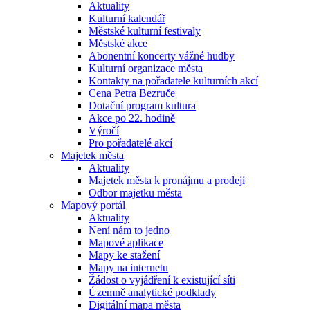
Aktuality
Kulturní kalendář
Městské kulturní festivaly
Městské akce
Abonentní koncerty vážné hudby
Kulturní organizace města
Kontakty na pořadatele kulturních akcí
Cena Petra Bezruče
Dotační program kultura
Akce po 22. hodině
Výročí
Pro pořadatelé akcí
Majetek města
Aktuality
Majetek města k pronájmu a prodeji
Odbor majetku města
Mapový portál
Aktuality
Není nám to jedno
Mapové aplikace
Mapy ke stažení
Mapy na internetu
Žádost o vyjádření k existující síti
Územně analytické podklady
Digitální mapa města