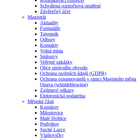
Rozklikávací rozpočet
Schválená rozpočtová opatření
Závěrečný účet
Magistrát
Aktuality
Formuláře
Tajemník
Odbory
Kontakty
Volná místa
Smlouvy
Veřejné zakázky
Obce správního obvodu
Ochrana osobních údajů (GDPR)
Ochrana oznamovatelů v rámci Magistrátu města
Opava (whistleblowing)
Zajímavé odkazy
Elektronická podatelna
Městské části
Komárov
Milostovice
Malé Hoštice
Podvihov
Suché Lazce
Vlaštovičky