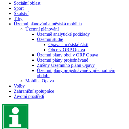
Sociální oblast
Sport
Školství
Trhy
Územní plánování a městská mobilita
Územní plánování
Územně analytické podklady
Územní studie
Opava a městské části
Obce v ORP Opava
Územní plány obcí v ORP Opava
Územní plány projednávané
Změny Územního plánu Opavy
Územní plány projednávané v přechodném
období
Mobilita Opava
Volby
Zahraniční spolupráce
Životní prostředí