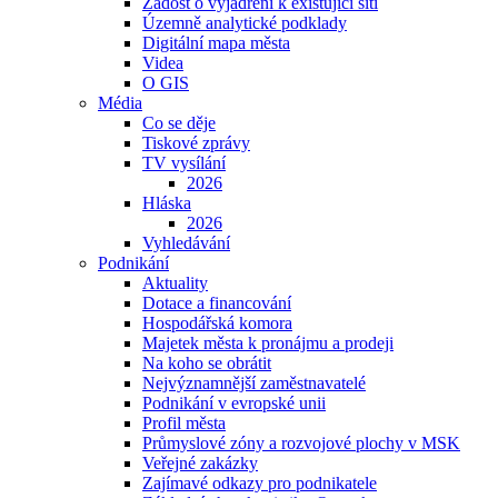
Žádost o vyjádření k existující síti
Územně analytické podklady
Digitální mapa města
Videa
O GIS
Média
Co se děje
Tiskové zprávy
TV vysílání
2026
Hláska
2026
Vyhledávání
Podnikání
Aktuality
Dotace a financování
Hospodářská komora
Majetek města k pronájmu a prodeji
Na koho se obrátit
Nejvýznamnější zaměstnavatelé
Podnikání v evropské unii
Profil města
Průmyslové zóny a rozvojové plochy v MSK
Veřejné zakázky
Zajímavé odkazy pro podnikatele