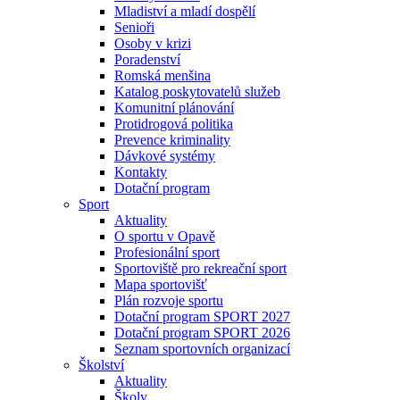
Mladiství a mladí dospělí
Senioři
Osoby v krizi
Poradenství
Romská menšina
Katalog poskytovatelů služeb
Komunitní plánování
Protidrogová politika
Prevence kriminality
Dávkové systémy
Kontakty
Dotační program
Sport
Aktuality
O sportu v Opavě
Profesionální sport
Sportoviště pro rekreační sport
Mapa sportovišť
Plán rozvoje sportu
Dotační program SPORT 2027
Dotační program SPORT 2026
Seznam sportovních organizací
Školství
Aktuality
Školy