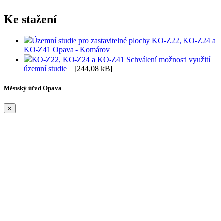
Ke stažení
Územní studie pro zastavitelné plochy KO-Z22, KO-Z24 a
KO-Z41 Opava - Komárov
KO-Z22, KO-Z24 a KO-Z41 Schválení možnosti využití
územní studie
[244,08 kB]
Městský úřad Opava
×