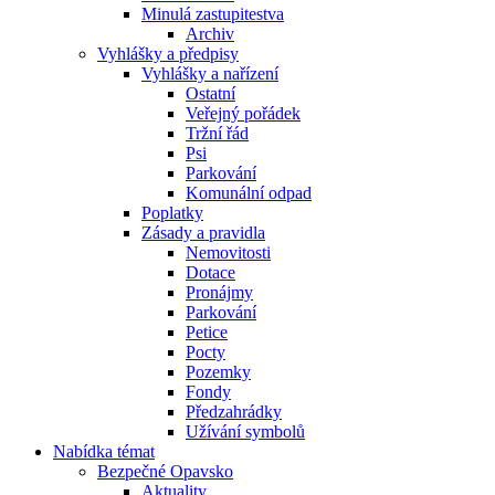
Minulá zastupitestva
Archiv
Vyhlášky a předpisy
Vyhlášky a nařízení
Ostatní
Veřejný pořádek
Tržní řád
Psi
Parkování
Komunální odpad
Poplatky
Zásady a pravidla
Nemovitosti
Dotace
Pronájmy
Parkování
Petice
Pocty
Pozemky
Fondy
Předzahrádky
Užívání symbolů
Nabídka témat
Bezpečné Opavsko
Aktuality