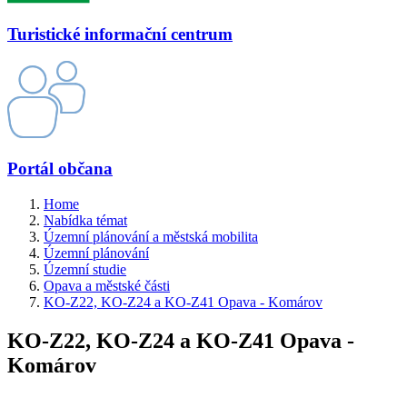
Turistické informační centrum
Portál občana
Home
Nabídka témat
Územní plánování a městská mobilita
Územní plánování
Územní studie
Opava a městské části
KO-Z22, KO-Z24 a KO-Z41 Opava - Komárov
KO-Z22, KO-Z24 a KO-Z41 Opava -
Komárov