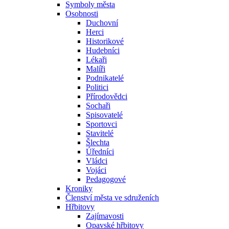
Symboly města
Osobnosti
Duchovní
Herci
Historikové
Hudebníci
Lékaři
Malíři
Podnikatelé
Politici
Přírodovědci
Sochaři
Spisovatelé
Sportovci
Stavitelé
Šlechta
Úředníci
Vládci
Vojáci
Pedagogové
Kroniky
Členství města ve sdruženích
Hřbitovy
Zajímavosti
Opavské hřbitovy