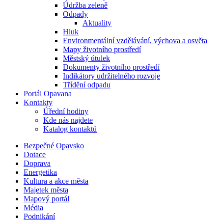
Údržba zeleně
Odpady
Aktuality
Hluk
Environmentální vzdělávání, výchova a osvěta
Mapy životního prostředí
Městský útulek
Dokumenty životního prostředí
Indikátory udržitelného rozvoje
Třídění odpadu
Portál Opavana
Kontakty
Úřední hodiny
Kde nás najdete
Katalog kontaktů
Bezpečné Opavsko
Dotace
Doprava
Energetika
Kultura a akce města
Majetek města
Mapový portál
Média
Podnikání