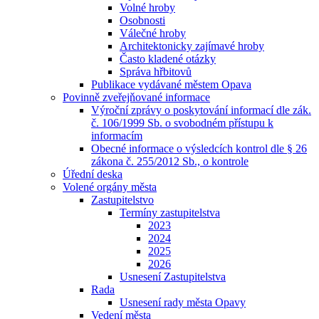
Volné hroby
Osobnosti
Válečné hroby
Architektonicky zajímavé hroby
Často kladené otázky
Správa hřbitovů
Publikace vydávané městem Opava
Povinně zveřejňované informace
Výroční zprávy o poskytování informací dle zák.
č. 106/1999 Sb. o svobodném přístupu k
informacím
Obecné informace o výsledcích kontrol dle § 26
zákona č. 255/2012 Sb., o kontrole
Úřední deska
Volené orgány města
Zastupitelstvo
Termíny zastupitelstva
2023
2024
2025
2026
Usnesení Zastupitelstva
Rada
Usnesení rady města Opavy
Vedení města