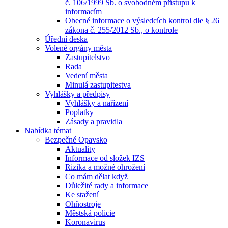
č. 106/1999 Sb. o svobodném přístupu k
informacím
Obecné informace o výsledcích kontrol dle § 26
zákona č. 255/2012 Sb., o kontrole
Úřední deska
Volené orgány města
Zastupitelstvo
Rada
Vedení města
Minulá zastupitestva
Vyhlášky a předpisy
Vyhlášky a nařízení
Poplatky
Zásady a pravidla
Nabídka témat
Bezpečné Opavsko
Aktuality
Informace od složek IZS
Rizika a možné ohrožení
Co mám dělat když
Důležité rady a informace
Ke stažení
Ohňostroje
Městská policie
Koronavirus