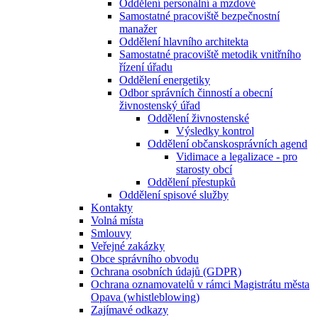
Oddělení personální a mzdové
Samostatné pracoviště bezpečnostní
manažer
Oddělení hlavního architekta
Samostatné pracoviště metodik vnitřního
řízení úřadu
Oddělení energetiky
Odbor správních činností a obecní
živnostenský úřad
Oddělení živnostenské
Výsledky kontrol
Oddělení občanskosprávních agend
Vidimace a legalizace - pro
starosty obcí
Oddělení přestupků
Oddělení spisové služby
Kontakty
Volná místa
Smlouvy
Veřejné zakázky
Obce správního obvodu
Ochrana osobních údajů (GDPR)
Ochrana oznamovatelů v rámci Magistrátu města
Opava (whistleblowing)
Zajímavé odkazy