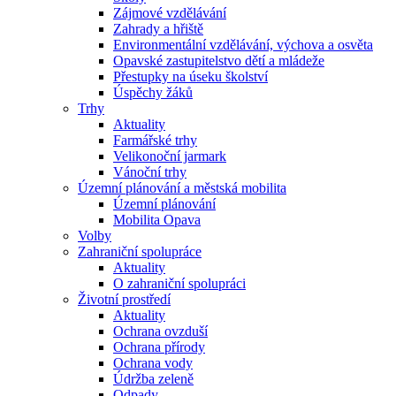
Zájmové vzdělávání
Zahrady a hřiště
Environmentální vzdělávání, výchova a osvěta
Opavské zastupitelstvo dětí a mládeže
Přestupky na úseku školství
Úspěchy žáků
Trhy
Aktuality
Farmářské trhy
Velikonoční jarmark
Vánoční trhy
Územní plánování a městská mobilita
Územní plánování
Mobilita Opava
Volby
Zahraniční spolupráce
Aktuality
O zahraniční spolupráci
Životní prostředí
Aktuality
Ochrana ovzduší
Ochrana přírody
Ochrana vody
Údržba zeleně
Odpady