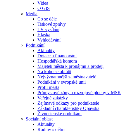
Videa
O GIS
Média
Co se děje
Tiskové zprávy
TV vysílání
Hláska
Vyhledávání
Podnikání
Aktuality
Dotace a financování
Hospodářská komora
Majetek města k pronájmu a prodeji
Na koho se obrátit
Nejvýznamnější zaměstnavatelé
Podnikání v evropské unii
Profil města
Průmyslové zóny a rozvojové plochy v MSK
Veřejné zakázky
Zajímavé odkazy pro podnikatele
Základní charakteristiky Opavska
Živnostenské podnikání
Sociální oblast
Aktuality
Rodiny s dětmi