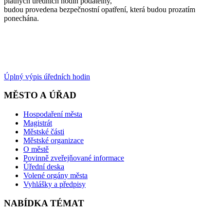
platných úředních hodin podatelny,
budou provedena bezpečnostní opatření, která budou prozatím
ponechána.
Úplný výpis úředních hodin
MĚSTO A ÚŘAD
Hospodaření města
Magistrát
Městské části
Městské organizace
O městě
Povinně zveřejňované informace
Úřední deska
Volené orgány města
Vyhlášky a předpisy
NABÍDKA TÉMAT