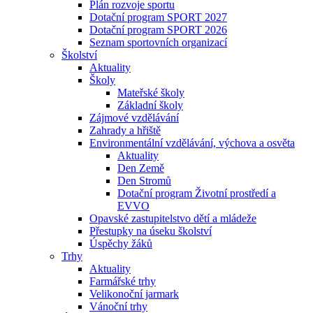
Plán rozvoje sportu
Dotační program SPORT 2027
Dotační program SPORT 2026
Seznam sportovních organizací
Školství
Aktuality
Školy
Mateřské školy
Základní školy
Zájmové vzdělávání
Zahrady a hřiště
Environmentální vzdělávání, výchova a osvěta
Aktuality
Den Země
Den Stromů
Dotační program Životní prostředí a
EVVO
Opavské zastupitelstvo dětí a mládeže
Přestupky na úseku školství
Úspěchy žáků
Trhy
Aktuality
Farmářské trhy
Velikonoční jarmark
Vánoční trhy