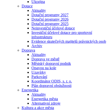
Ukrajina
Dotace
Aktuality
Dotační programy 2027
Dotační programy 2026
Dotační programy 2025
Neinvestiční účelové dotace
Investiční účelové dotace pro sportovní
infrastrukturu
Evidence skutečných majitelů právnických osob
Archiv
Doprava
Aktuality
Doprava ve městě
Městský dopravní podnik
Opavou na kole
Uzavírky
Parkování
Koordinátor ODIS, s. r. o.
Plán dopravní obslužnosti
Energetika
Aktuality
Energetika města
Alternativní zdroje
Kultura a akce města