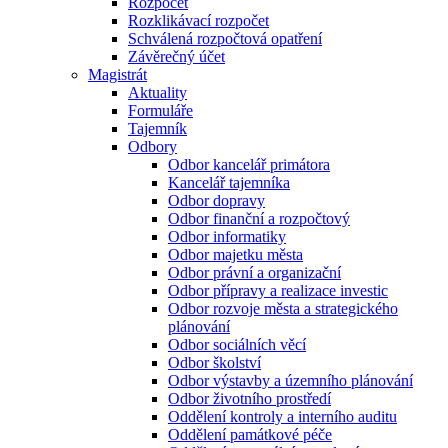
Rozpočet
Rozklikávací rozpočet
Schválená rozpočtová opatření
Závěrečný účet
Magistrát
Aktuality
Formuláře
Tajemník
Odbory
Odbor kancelář primátora
Kancelář tajemníka
Odbor dopravy
Odbor finanční a rozpočtový
Odbor informatiky
Odbor majetku města
Odbor právní a organizační
Odbor přípravy a realizace investic
Odbor rozvoje města a strategického
plánování
Odbor sociálních věcí
Odbor školství
Odbor výstavby a územního plánování
Odbor životního prostředí
Oddělení kontroly a interního auditu
Oddělení památkové péče