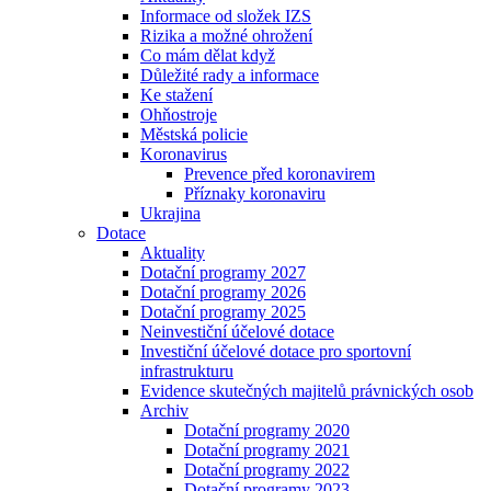
Informace od složek IZS
Rizika a možné ohrožení
Co mám dělat když
Důležité rady a informace
Ke stažení
Ohňostroje
Městská policie
Koronavirus
Prevence před koronavirem
Příznaky koronaviru
Ukrajina
Dotace
Aktuality
Dotační programy 2027
Dotační programy 2026
Dotační programy 2025
Neinvestiční účelové dotace
Investiční účelové dotace pro sportovní
infrastrukturu
Evidence skutečných majitelů právnických osob
Archiv
Dotační programy 2020
Dotační programy 2021
Dotační programy 2022
Dotační programy 2023