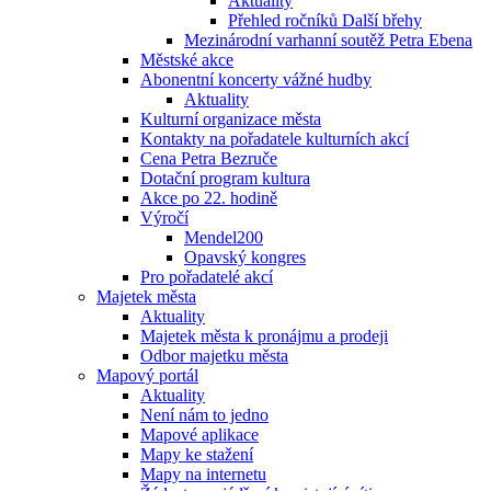
Aktuality
Přehled ročníků Další břehy
Mezinárodní varhanní soutěž Petra Ebena
Městské akce
Abonentní koncerty vážné hudby
Aktuality
Kulturní organizace města
Kontakty na pořadatele kulturních akcí
Cena Petra Bezruče
Dotační program kultura
Akce po 22. hodině
Výročí
Mendel200
Opavský kongres
Pro pořadatelé akcí
Majetek města
Aktuality
Majetek města k pronájmu a prodeji
Odbor majetku města
Mapový portál
Aktuality
Není nám to jedno
Mapové aplikace
Mapy ke stažení
Mapy na internetu