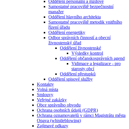
Oddělení personální a mzdové
Samostatné pracoviště bezpečnostní
manažer
Oddělení hlavního architekta
Samostatné pracoviště metodik vnitřního
řízení úřadu
Oddělení energetiky
Odbor správních činností a obecní
živnostenský úřad
Oddělení živnostenské
Výsledky kontrol
Oddělení občanskosprávních agend
Vidimace a legalizace - pro
starosty obcí
Oddělení přestupků
Oddělení spisové služby
Kontakty
Volná místa
Smlouvy
Veřejné zakázky
Obce správního obvodu
Ochrana osobních údajů (GDPR)
Ochrana oznamovatelů v rámci Magistrátu města
Opava (whistleblowing)
Zajímavé odkazy