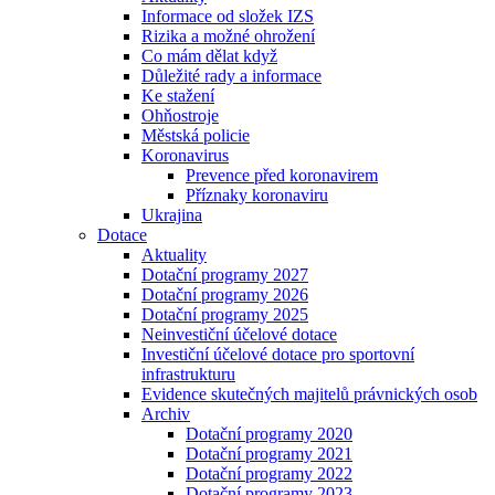
Informace od složek IZS
Rizika a možné ohrožení
Co mám dělat když
Důležité rady a informace
Ke stažení
Ohňostroje
Městská policie
Koronavirus
Prevence před koronavirem
Příznaky koronaviru
Ukrajina
Dotace
Aktuality
Dotační programy 2027
Dotační programy 2026
Dotační programy 2025
Neinvestiční účelové dotace
Investiční účelové dotace pro sportovní
infrastrukturu
Evidence skutečných majitelů právnických osob
Archiv
Dotační programy 2020
Dotační programy 2021
Dotační programy 2022
Dotační programy 2023