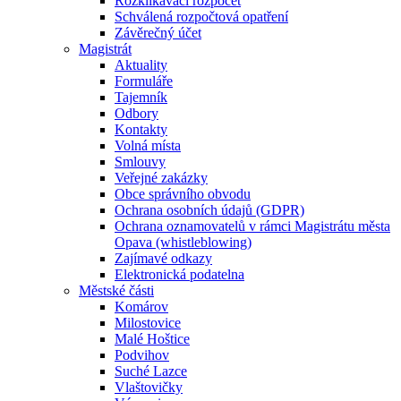
Rozklikávací rozpočet
Schválená rozpočtová opatření
Závěrečný účet
Magistrát
Aktuality
Formuláře
Tajemník
Odbory
Kontakty
Volná místa
Smlouvy
Veřejné zakázky
Obce správního obvodu
Ochrana osobních údajů (GDPR)
Ochrana oznamovatelů v rámci Magistrátu města
Opava (whistleblowing)
Zajímavé odkazy
Elektronická podatelna
Městské části
Komárov
Milostovice
Malé Hoštice
Podvihov
Suché Lazce
Vlaštovičky