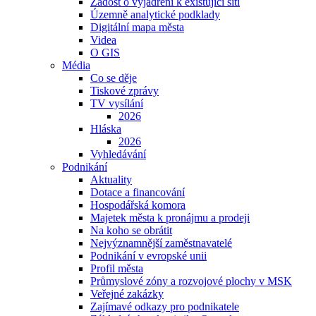
Žádost o vyjádření k existující síti
Územně analytické podklady
Digitální mapa města
Videa
O GIS
Média
Co se děje
Tiskové zprávy
TV vysílání
2026
Hláska
2026
Vyhledávání
Podnikání
Aktuality
Dotace a financování
Hospodářská komora
Majetek města k pronájmu a prodeji
Na koho se obrátit
Nejvýznamnější zaměstnavatelé
Podnikání v evropské unii
Profil města
Průmyslové zóny a rozvojové plochy v MSK
Veřejné zakázky
Zajímavé odkazy pro podnikatele