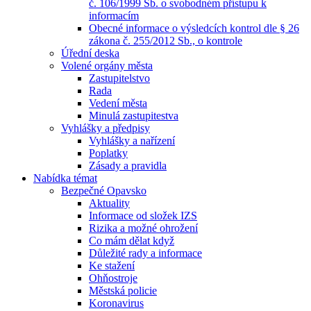
č. 106/1999 Sb. o svobodném přístupu k
informacím
Obecné informace o výsledcích kontrol dle § 26
zákona č. 255/2012 Sb., o kontrole
Úřední deska
Volené orgány města
Zastupitelstvo
Rada
Vedení města
Minulá zastupitestva
Vyhlášky a předpisy
Vyhlášky a nařízení
Poplatky
Zásady a pravidla
Nabídka témat
Bezpečné Opavsko
Aktuality
Informace od složek IZS
Rizika a možné ohrožení
Co mám dělat když
Důležité rady a informace
Ke stažení
Ohňostroje
Městská policie
Koronavirus