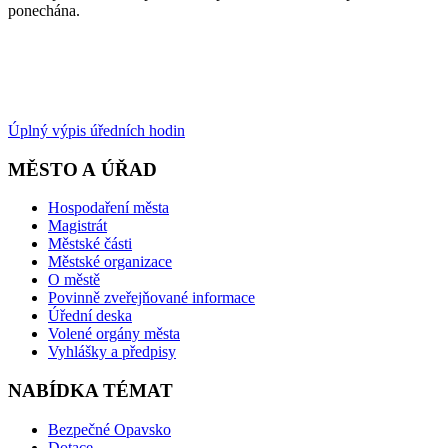
ponechána.
Úplný výpis úředních hodin
MĚSTO A ÚŘAD
Hospodaření města
Magistrát
Městské části
Městské organizace
O městě
Povinně zveřejňované informace
Úřední deska
Volené orgány města
Vyhlášky a předpisy
NABÍDKA TÉMAT
Bezpečné Opavsko
Dotace