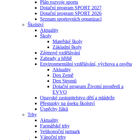
Plán rozvoje sportu
Dotační program SPORT 2027
Dotační program SPORT 2026
Seznam sportovních organizací
Školství
Aktuality
Školy
Mateřské školy
Základní školy
Zájmové vzdělávání
Zahrady a hřiště
Environmentální vzdělávání, výchova a osvěta
Aktuality
Den Země
Den Stromů
Dotační program Životní prostředí a
EVVO
Opavské zastupitelstvo dětí a mládeže
Přestupky na úseku školství
Úspěchy žáků
Trhy
Aktuality
Farmářské trhy
Velikonoční jarmark
Vánoční trhy