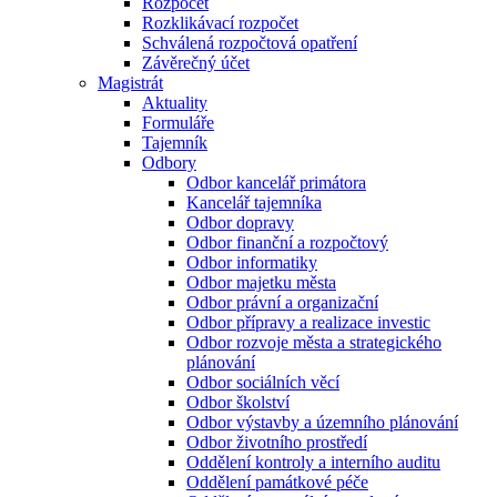
Rozpočet
Rozklikávací rozpočet
Schválená rozpočtová opatření
Závěrečný účet
Magistrát
Aktuality
Formuláře
Tajemník
Odbory
Odbor kancelář primátora
Kancelář tajemníka
Odbor dopravy
Odbor finanční a rozpočtový
Odbor informatiky
Odbor majetku města
Odbor právní a organizační
Odbor přípravy a realizace investic
Odbor rozvoje města a strategického
plánování
Odbor sociálních věcí
Odbor školství
Odbor výstavby a územního plánování
Odbor životního prostředí
Oddělení kontroly a interního auditu
Oddělení památkové péče