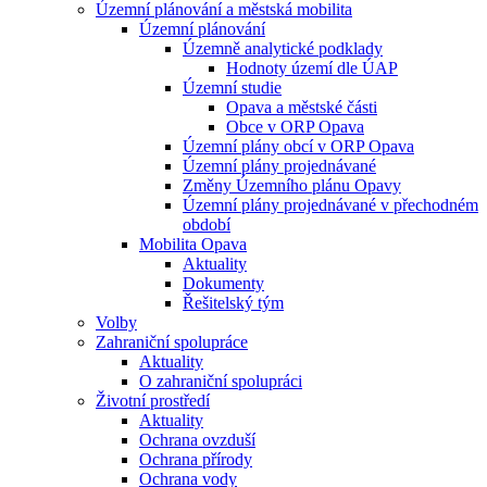
Územní plánování a městská mobilita
Územní plánování
Územně analytické podklady
Hodnoty území dle ÚAP
Územní studie
Opava a městské části
Obce v ORP Opava
Územní plány obcí v ORP Opava
Územní plány projednávané
Změny Územního plánu Opavy
Územní plány projednávané v přechodném
období
Mobilita Opava
Aktuality
Dokumenty
Řešitelský tým
Volby
Zahraniční spolupráce
Aktuality
O zahraniční spolupráci
Životní prostředí
Aktuality
Ochrana ovzduší
Ochrana přírody
Ochrana vody