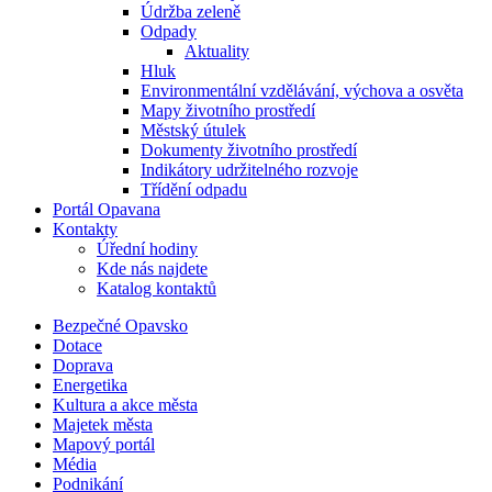
Údržba zeleně
Odpady
Aktuality
Hluk
Environmentální vzdělávání, výchova a osvěta
Mapy životního prostředí
Městský útulek
Dokumenty životního prostředí
Indikátory udržitelného rozvoje
Třídění odpadu
Portál Opavana
Kontakty
Úřední hodiny
Kde nás najdete
Katalog kontaktů
Bezpečné Opavsko
Dotace
Doprava
Energetika
Kultura a akce města
Majetek města
Mapový portál
Média
Podnikání