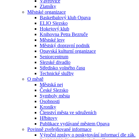
Vávrovice
Zlatníky
Městské organizace
Basketbalový klub Opava
ELIO Slezsko
Hokejový klub
Knihovna Petra Bezruče
Městské lesy
Městský dopravní podnik
Opavská kulturní organizace
Seniorcentrum
Slezské divadlo
Středisko volného času
Technické služby
O městě
Městská nej
České Slezsko
Symboly města
Osobnosti
Kroniky
Členství města ve sdruženích
Hřbitovy
Publikace vydávané městem Opava
Povinně zveřejňované informace
Výroční zprávy o poskytování informací dle zák.