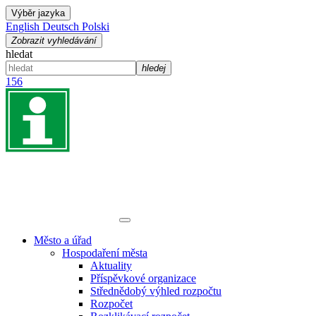
Výběr jazyka
English
Deutsch
Polski
Zobrazit vyhledávání
hledat
hledej
156
Město a úřad
Hospodaření města
Aktuality
Příspěvkové organizace
Střednědobý výhled rozpočtu
Rozpočet