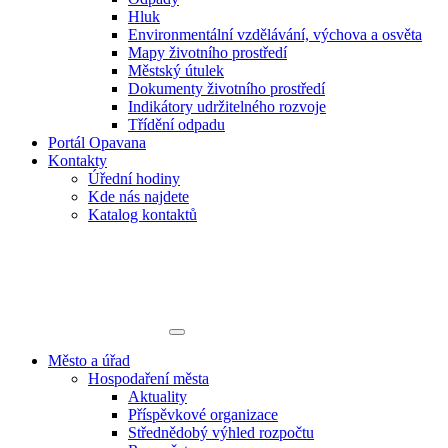
Hluk
Environmentální vzdělávání, výchova a osvěta
Mapy životního prostředí
Městský útulek
Dokumenty životního prostředí
Indikátory udržitelného rozvoje
Třídění odpadu
Portál Opavana
Kontakty
Úřední hodiny
Kde nás najdete
Katalog kontaktů
Město a úřad
Hospodaření města
Aktuality
Příspěvkové organizace
Střednědobý výhled rozpočtu