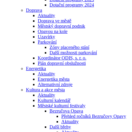
Dotační programy 2024
Doprava
Aktuality
Doprava ve městě
Městský dopravní podnik
Opavou na kole
Uzavírky
Parkování
Zóny placeného stání
Další možnosti parkování
Koordinátor ODIS, s. r. o.
Plán dopravní obslužnosti
Energetika
Aktuality
Energetika města
Alternativní zdroje
Kultura a akce města
Aktuality
Kulturní kalendář
Městské kulturní festivaly
Bezručova Opava
Přehled ročníků Bezručovy Opavy
Aktuality
Další břehy