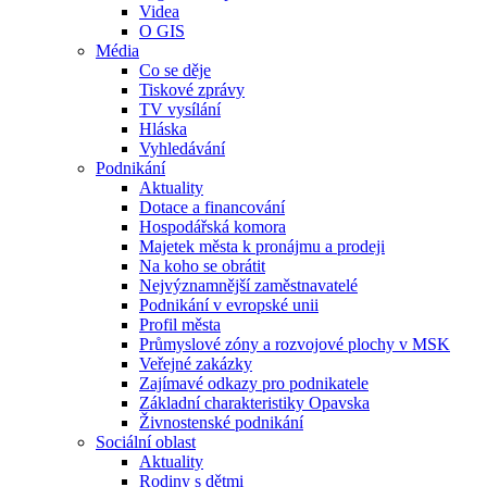
Videa
O GIS
Média
Co se děje
Tiskové zprávy
TV vysílání
Hláska
Vyhledávání
Podnikání
Aktuality
Dotace a financování
Hospodářská komora
Majetek města k pronájmu a prodeji
Na koho se obrátit
Nejvýznamnější zaměstnavatelé
Podnikání v evropské unii
Profil města
Průmyslové zóny a rozvojové plochy v MSK
Veřejné zakázky
Zajímavé odkazy pro podnikatele
Základní charakteristiky Opavska
Živnostenské podnikání
Sociální oblast
Aktuality
Rodiny s dětmi