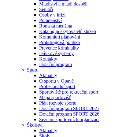
Mladiství a mladí dospělí
Senioři
Osoby v krizi
Poradenství
Romská menšina
Katalog poskytovatelů služeb
Komunitní plánování
Protidrogová politika
Prevence kriminality
Dávkové systémy
Kontakty
Dotační program
Sport
Aktuality
O sportu v Opavě
Profesionální sport
Sportoviště pro rekreační sport
Mapa sportovišť
Plán rozvoje sportu
Dotační program SPORT 2027
Dotační program SPORT 2026
Seznam sportovních organizací
Školství
Aktuality
Školy