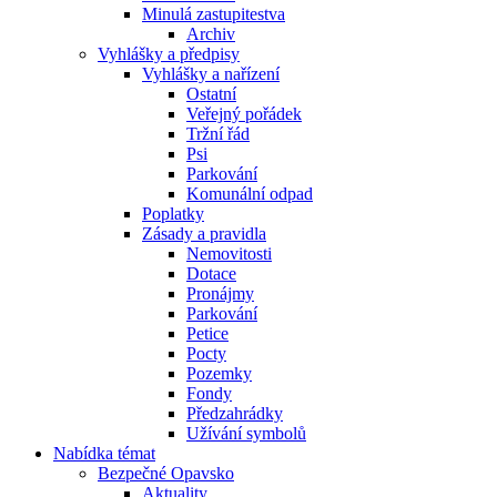
Minulá zastupitestva
Archiv
Vyhlášky a předpisy
Vyhlášky a nařízení
Ostatní
Veřejný pořádek
Tržní řád
Psi
Parkování
Komunální odpad
Poplatky
Zásady a pravidla
Nemovitosti
Dotace
Pronájmy
Parkování
Petice
Pocty
Pozemky
Fondy
Předzahrádky
Užívání symbolů
Nabídka témat
Bezpečné Opavsko
Aktuality