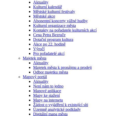
Aktuality
Kulturní kalendář
Městské kulturní festivaly
Městské akce
Abonentní koncerty vážné hudby
Kulturní organizace města
Kontakty na pořadatele kulturních akcí
Cena Petra Bezruče
Dotační program kultura
Akce po 22. hodině
Výročí
Pro pořadatelé akcí
Majetek města
Aktuality
Majetek města k pronájmu a prodeji
Odbor majetku města
Mapový portál
Aktuality
Není nám to jedno
Mapové aplikace
Mapy ke stažení
Mapy na internetu
Žádost o vyjádření k existující síti
Územně analytické podklady
Digitální mapa města