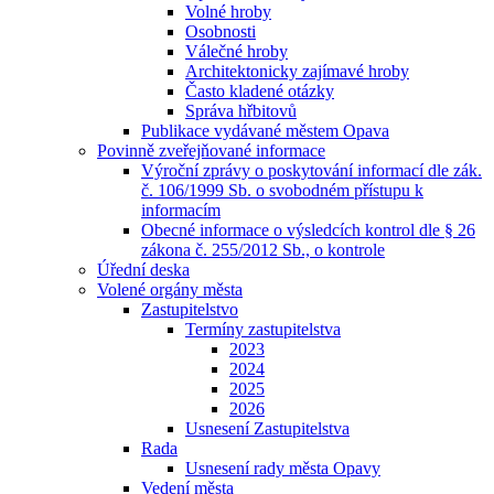
Volné hroby
Osobnosti
Válečné hroby
Architektonicky zajímavé hroby
Často kladené otázky
Správa hřbitovů
Publikace vydávané městem Opava
Povinně zveřejňované informace
Výroční zprávy o poskytování informací dle zák.
č. 106/1999 Sb. o svobodném přístupu k
informacím
Obecné informace o výsledcích kontrol dle § 26
zákona č. 255/2012 Sb., o kontrole
Úřední deska
Volené orgány města
Zastupitelstvo
Termíny zastupitelstva
2023
2024
2025
2026
Usnesení Zastupitelstva
Rada
Usnesení rady města Opavy
Vedení města