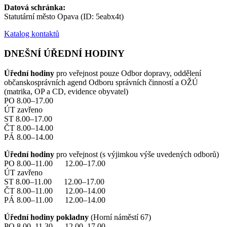
Datová schránka:
Statutární město Opava (ID: 5eabx4t)
Katalog kontaktů
DNEŠNÍ ÚŘEDNÍ HODINY
Úřední hodiny
pro veřejnost pouze Odbor dopravy, oddělení
občanskosprávních agend Odboru správních činností a OŽÚ
(matrika, OP a CD, evidence obyvatel)
PO 8.00–17.00
ÚT zavřeno
ST 8.00–17.00
ČT 8.00–14.00
PÁ 8.00–14.00
Úřední hodiny
pro veřejnost (s výjimkou výše uvedených odborů)
PO 8.00–11.00 12.00–17.00
ÚT zavřeno
ST 8.00–11.00 12.00–17.00
ČT 8.00–11.00 12.00–14.00
PÁ 8.00–11.00 12.00–14.00
Úřední hodiny pokladny
(Horní náměstí 67)
PO 8.00–11.30 12.00–17.00