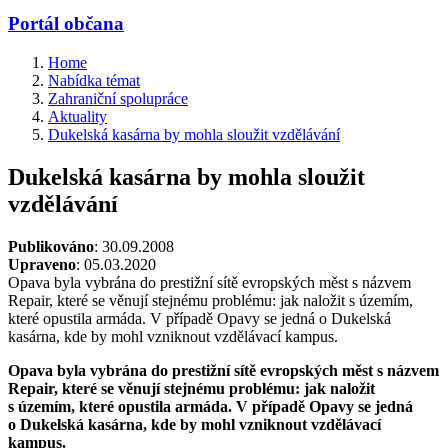
Portál občana
Home
Nabídka témat
Zahraniční spolupráce
Aktuality
Dukelská kasárna by mohla sloužit vzdělávání
Dukelská kasárna by mohla sloužit
vzdělávání
Publikováno
: 30.09.2008
Upraveno
: 05.03.2020
Opava byla vybrána do prestižní sítě evropských měst s názvem
Repair, které se věnují stejnému problému: jak naložit s územím,
které opustila armáda. V případě Opavy se jedná o Dukelská
kasárna, kde by mohl vzniknout vzdělávací kampus.
Opava byla vybrána do prestižní sítě evropských měst s názvem
Repair, které se věnují stejnému problému: jak naložit
s územím, které opustila armáda. V případě Opavy se jedná
o Dukelská kasárna, kde by mohl vzniknout vzdělávací
kampus.