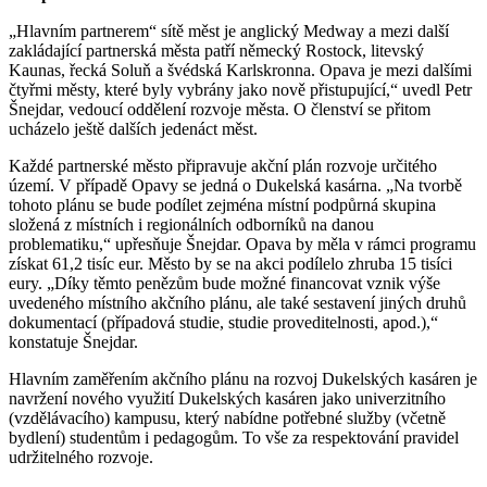
„Hlavním partnerem“ sítě měst je anglický Medway a mezi další
zakládající partnerská města patří německý Rostock, litevský
Kaunas, řecká Soluň a švédská Karlskronna. Opava je mezi dalšími
čtyřmi městy, které byly vybrány jako nově přistupující,“ uvedl Petr
Šnejdar, vedoucí oddělení rozvoje města. O členství se přitom
ucházelo ještě dalších jedenáct měst.
Každé partnerské město připravuje akční plán rozvoje určitého
území. V případě Opavy se jedná o Dukelská kasárna. „Na tvorbě
tohoto plánu se bude podílet zejména místní podpůrná skupina
složená z místních i regionálních odborníků na danou
problematiku,“ upřesňuje Šnejdar. Opava by měla v rámci programu
získat 61,2 tisíc eur. Město by se na akci podílelo zhruba 15 tisíci
eury. „Díky těmto penězům bude možné financovat vznik výše
uvedeného místního akčního plánu, ale také sestavení jiných druhů
dokumentací (případová studie, studie proveditelnosti, apod.),“
konstatuje Šnejdar.
Hlavním zaměřením akčního plánu na rozvoj Dukelských kasáren je
navržení nového využití Dukelských kasáren jako univerzitního
(vzdělávacího) kampusu, který nabídne potřebné služby (včetně
bydlení) studentům i pedagogům. To vše za respektování pravidel
udržitelného rozvoje.