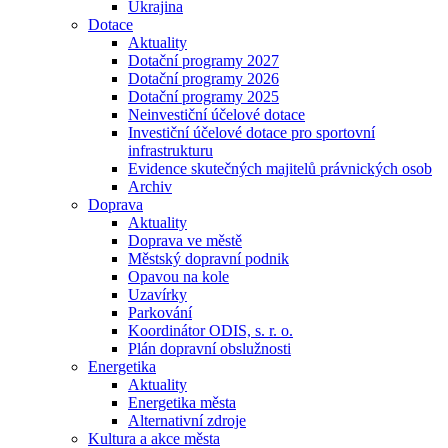
Ukrajina
Dotace
Aktuality
Dotační programy 2027
Dotační programy 2026
Dotační programy 2025
Neinvestiční účelové dotace
Investiční účelové dotace pro sportovní
infrastrukturu
Evidence skutečných majitelů právnických osob
Archiv
Doprava
Aktuality
Doprava ve městě
Městský dopravní podnik
Opavou na kole
Uzavírky
Parkování
Koordinátor ODIS, s. r. o.
Plán dopravní obslužnosti
Energetika
Aktuality
Energetika města
Alternativní zdroje
Kultura a akce města