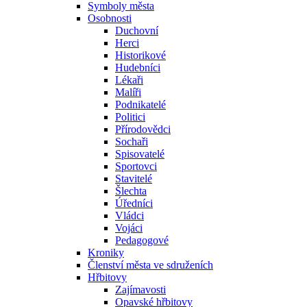
Symboly města
Osobnosti
Duchovní
Herci
Historikové
Hudebníci
Lékaři
Malíři
Podnikatelé
Politici
Přírodovědci
Sochaři
Spisovatelé
Sportovci
Stavitelé
Šlechta
Úředníci
Vládci
Vojáci
Pedagogové
Kroniky
Členství města ve sdruženích
Hřbitovy
Zajímavosti
Opavské hřbitovy