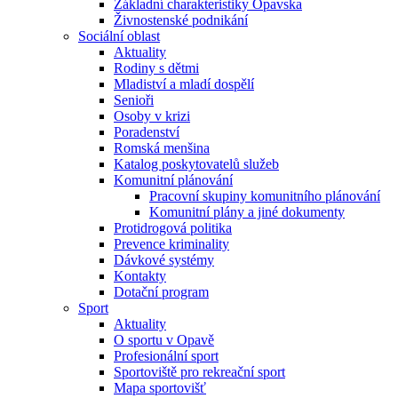
Základní charakteristiky Opavska
Živnostenské podnikání
Sociální oblast
Aktuality
Rodiny s dětmi
Mladiství a mladí dospělí
Senioři
Osoby v krizi
Poradenství
Romská menšina
Katalog poskytovatelů služeb
Komunitní plánování
Pracovní skupiny komunitního plánování
Komunitní plány a jiné dokumenty
Protidrogová politika
Prevence kriminality
Dávkové systémy
Kontakty
Dotační program
Sport
Aktuality
O sportu v Opavě
Profesionální sport
Sportoviště pro rekreační sport
Mapa sportovišť