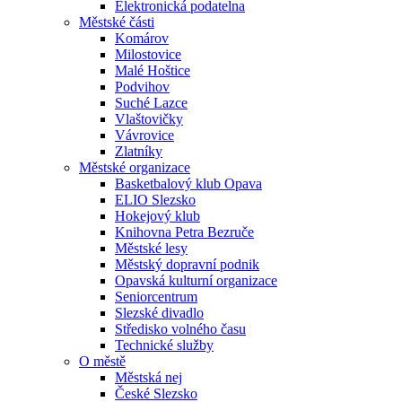
Elektronická podatelna
Městské části
Komárov
Milostovice
Malé Hoštice
Podvihov
Suché Lazce
Vlaštovičky
Vávrovice
Zlatníky
Městské organizace
Basketbalový klub Opava
ELIO Slezsko
Hokejový klub
Knihovna Petra Bezruče
Městské lesy
Městský dopravní podnik
Opavská kulturní organizace
Seniorcentrum
Slezské divadlo
Středisko volného času
Technické služby
O městě
Městská nej
České Slezsko