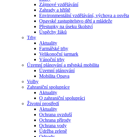
Zájmové vzdělávání
Zahrady a hřiště
Environmentální vzdělávání, výchova a osvěta
Opavské zastupitelstvo dětí a mládeže
Přestupky na úseku školství
Úspěchy žáků
Trhy
Aktuality
Farmářské trhy
Velikonoční jarmark
Vánoční trhy
Územní plánování a městská mobilita
Územní plánování
Mobilita Opava
Volby
Zahraniční spolupráce
Aktuality
O zahraniční spolupráci
Životní prostředí
Aktuality
Ochrana ovzduší
Ochrana přírody
Ochrana vody
Údržba zeleně
Odpady