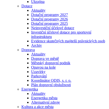
Ukrajina
Dotace
Aktuality
Dotační programy 2027
Dotační programy 2026
Dotační programy 2025
Neinvestiční účelové dotace
Investiční účelové dotace pro sportovní
infrastrukturu
Evidence skutečných majitelů právnických osob
Archiv
Doprava
Aktuality
Doprava ve městě
Městský dopravní podnik
Opavou na kole
Uzavírky
Parkování
Koordinátor ODIS, s. r. o.
Plán dopravní obslužnosti
Energetika
Aktuality
Energetika města
Alternativní zdroje
Kultura a akce města