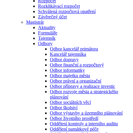
Rozpočet
Rozklikávací rozpočet
Schválená rozpočtová opatření
Závěrečný účet
Magistrát
Aktuality
Formuláře
Tajemník
Odbory
Odbor kancelář primátora
Kancelář tajemníka
Odbor dopravy
Odbor finanční a rozpočtový
Odbor informatiky
Odbor majetku města
Odbor právní a organizační
Odbor přípravy a realizace investic
Odbor rozvoje města a strategického
plánování
Odbor sociálních věcí
Odbor školství
Odbor výstavby a územního plánování
Odbor životního prostředí
Oddělení kontroly a interního auditu
Oddělení památkové péče