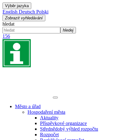
Výběr jazyka
English
Deutsch
Polski
Zobrazit vyhledávání
hledat
hledej
156
Město a úřad
Hospodaření města
Aktuality
Příspěvkové organizace
Střednědobý výhled rozpočtu
Rozpočet