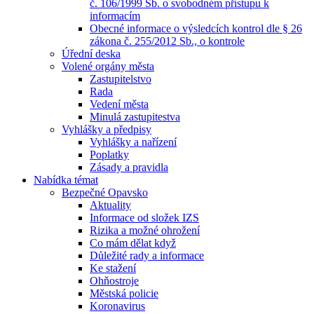
č. 106/1999 Sb. o svobodném přístupu k
informacím
Obecné informace o výsledcích kontrol dle § 26
zákona č. 255/2012 Sb., o kontrole
Úřední deska
Volené orgány města
Zastupitelstvo
Rada
Vedení města
Minulá zastupitestva
Vyhlášky a předpisy
Vyhlášky a nařízení
Poplatky
Zásady a pravidla
Nabídka témat
Bezpečné Opavsko
Aktuality
Informace od složek IZS
Rizika a možné ohrožení
Co mám dělat když
Důležité rady a informace
Ke stažení
Ohňostroje
Městská policie
Koronavirus