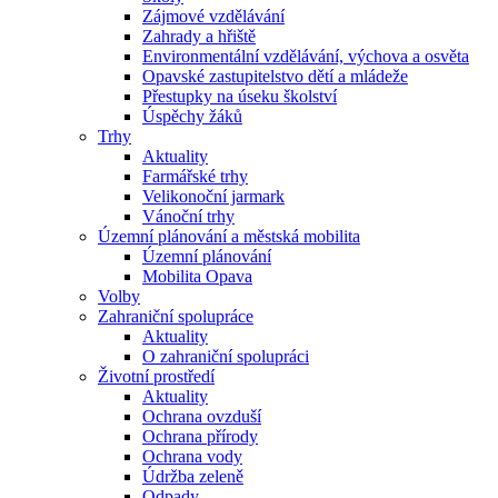
Zájmové vzdělávání
Zahrady a hřiště
Environmentální vzdělávání, výchova a osvěta
Opavské zastupitelstvo dětí a mládeže
Přestupky na úseku školství
Úspěchy žáků
Trhy
Aktuality
Farmářské trhy
Velikonoční jarmark
Vánoční trhy
Územní plánování a městská mobilita
Územní plánování
Mobilita Opava
Volby
Zahraniční spolupráce
Aktuality
O zahraniční spolupráci
Životní prostředí
Aktuality
Ochrana ovzduší
Ochrana přírody
Ochrana vody
Údržba zeleně
Odpady