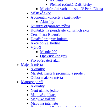
Aktuality
Přehled ročníků Další břehy
Mezinárodní varhanní soutěž Petra Ebena
Městské akce
Abonentní koncerty vážné hudby
Aktuality
Kulturní organizace města
Kontakty na pořadatele kulturních akcí
Cena Petra Bezruče
Dotační program kultura
Akce po 22. hodině
Výročí
Mendel200
Opavský kongres
Pro pořadatelé akcí
Majetek města
Aktuality
Majetek města k pronájmu a prodeji
Odbor majetku města
Mapový portál
Aktuality
Není nám to jedno
Mapové aplikace
Mapy ke stažení
Mapy na internetu