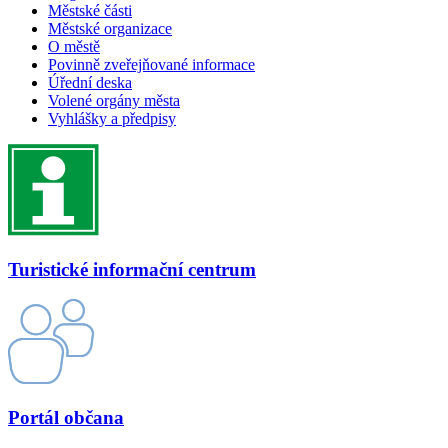
Městské části
Městské organizace
O městě
Povinně zveřejňované informace
Úřední deska
Volené orgány města
Vyhlášky a předpisy
Turistické informační centrum
Portál občana