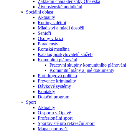
Základní charakteristiky Opavska
Živnostenské podnikání
Sociální oblast
Aktuality
Rodiny s dětmi
Mladiství a mladí dospělí
Senioři
Osoby v krizi
Poradenství
Romská menšina
Katalog poskytovatelů služeb
Komunitní plánování
Pracovní skupiny komunitního plánování
Komunitní plány a jiné dokumenty
Protidrogová politika
Prevence kriminality
Dávkové systémy
Kontakty
Dotační program
Sport
Aktuality
O sportu v Opavě
Profesionální sport
Sportoviště pro rekreační sport
Mapa sportovišť