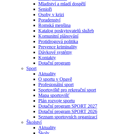
Mladiství a mladí dospělí
Senioři
Osoby v krizi
Poradenství
Romská menšina
Katalog poskytovatelů služeb
Komunitní plánování
Protidrogová politika
Prevence kriminality
Dávkové systémy
Kontakty
Dotační program
Sport
Aktuality
O sportu v Opavě
Profesionální sport
Sportoviště pro rekreační sport
Mapa sportovišť
Plán rozvoje sportu
Dotační program SPORT 2027
Dotační program SPORT 2026
Seznam sportovních organizací
Školství
Aktuality
Školy