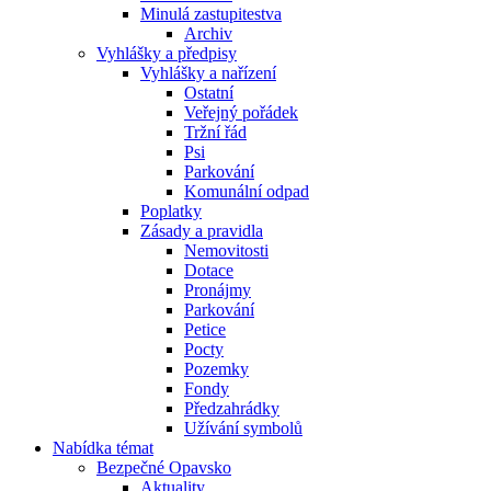
Minulá zastupitestva
Archiv
Vyhlášky a předpisy
Vyhlášky a nařízení
Ostatní
Veřejný pořádek
Tržní řád
Psi
Parkování
Komunální odpad
Poplatky
Zásady a pravidla
Nemovitosti
Dotace
Pronájmy
Parkování
Petice
Pocty
Pozemky
Fondy
Předzahrádky
Užívání symbolů
Nabídka témat
Bezpečné Opavsko
Aktuality