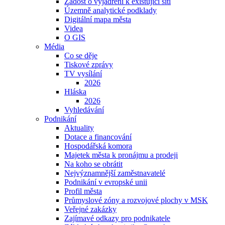
Žádost o vyjádření k existující síti
Územně analytické podklady
Digitální mapa města
Videa
O GIS
Média
Co se děje
Tiskové zprávy
TV vysílání
2026
Hláska
2026
Vyhledávání
Podnikání
Aktuality
Dotace a financování
Hospodářská komora
Majetek města k pronájmu a prodeji
Na koho se obrátit
Nejvýznamnější zaměstnavatelé
Podnikání v evropské unii
Profil města
Průmyslové zóny a rozvojové plochy v MSK
Veřejné zakázky
Zajímavé odkazy pro podnikatele