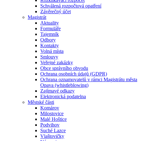
Rozklikávací rozpočet
Schválená rozpočtová opatření
Závěrečný účet
Magistrát
Aktuality
Formuláře
Tajemník
Odbory
Kontakty
Volná místa
Smlouvy
Veřejné zakázky
Obce správního obvodu
Ochrana osobních údajů (GDPR)
Ochrana oznamovatelů v rámci Magistrátu města
Opava (whistleblowing)
Zajímavé odkazy
Elektronická podatelna
Městské části
Komárov
Milostovice
Malé Hoštice
Podvihov
Suché Lazce
Vlaštovičky