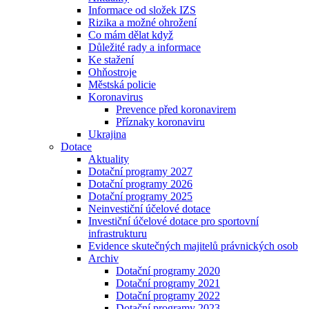
Informace od složek IZS
Rizika a možné ohrožení
Co mám dělat když
Důležité rady a informace
Ke stažení
Ohňostroje
Městská policie
Koronavirus
Prevence před koronavirem
Příznaky koronaviru
Ukrajina
Dotace
Aktuality
Dotační programy 2027
Dotační programy 2026
Dotační programy 2025
Neinvestiční účelové dotace
Investiční účelové dotace pro sportovní
infrastrukturu
Evidence skutečných majitelů právnických osob
Archiv
Dotační programy 2020
Dotační programy 2021
Dotační programy 2022
Dotační programy 2023