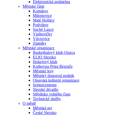
Elektronická podatelna
Městské části
Komárov
Milostovice
Malé Hoštice
Podvihov
Suché Lazce
Vlaštovičky
Vávrovice
Zlatníky
Městské organizace
Basketbalový klub Opava
ELIO Slezsko
Hokejový klub
Knihovna Petra Bezruče
Městské lesy
Městský dopravní podnik
Opavská kulturní organizace
Seniorcentrum
Slezské divadlo
Středisko volného času
Technické služby
O městě
Městská nej
České Slezsko