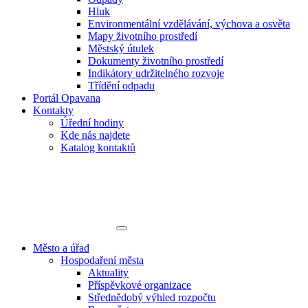
Hluk
Environmentální vzdělávání, výchova a osvěta
Mapy životního prostředí
Městský útulek
Dokumenty životního prostředí
Indikátory udržitelného rozvoje
Třídění odpadu
Portál Opavana
Kontakty
Úřední hodiny
Kde nás najdete
Katalog kontaktů
Město a úřad
Hospodaření města
Aktuality
Příspěvkové organizace
Střednědobý výhled rozpočtu