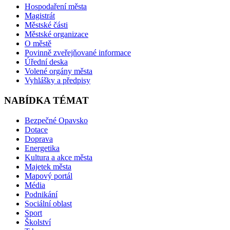
Hospodaření města
Magistrát
Městské části
Městské organizace
O městě
Povinně zveřejňované informace
Úřední deska
Volené orgány města
Vyhlášky a předpisy
NABÍDKA TÉMAT
Bezpečné Opavsko
Dotace
Doprava
Energetika
Kultura a akce města
Majetek města
Mapový portál
Média
Podnikání
Sociální oblast
Sport
Školství