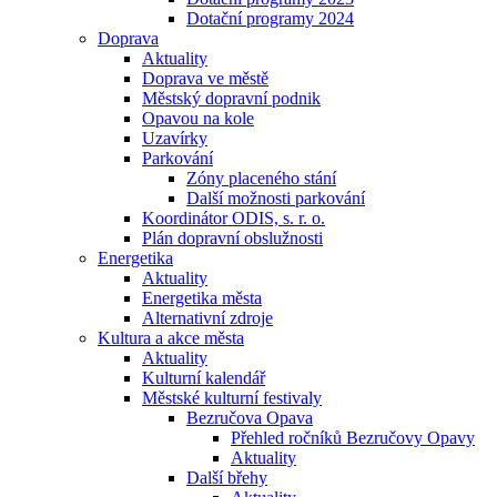
Dotační programy 2024
Doprava
Aktuality
Doprava ve městě
Městský dopravní podnik
Opavou na kole
Uzavírky
Parkování
Zóny placeného stání
Další možnosti parkování
Koordinátor ODIS, s. r. o.
Plán dopravní obslužnosti
Energetika
Aktuality
Energetika města
Alternativní zdroje
Kultura a akce města
Aktuality
Kulturní kalendář
Městské kulturní festivaly
Bezručova Opava
Přehled ročníků Bezručovy Opavy
Aktuality
Další břehy