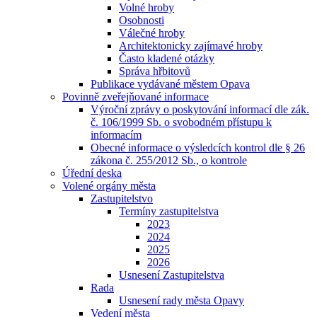
Volné hroby
Osobnosti
Válečné hroby
Architektonicky zajímavé hroby
Často kladené otázky
Správa hřbitovů
Publikace vydávané městem Opava
Povinně zveřejňované informace
Výroční zprávy o poskytování informací dle zák.
č. 106/1999 Sb. o svobodném přístupu k
informacím
Obecné informace o výsledcích kontrol dle § 26
zákona č. 255/2012 Sb., o kontrole
Úřední deska
Volené orgány města
Zastupitelstvo
Termíny zastupitelstva
2023
2024
2025
2026
Usnesení Zastupitelstva
Rada
Usnesení rady města Opavy
Vedení města