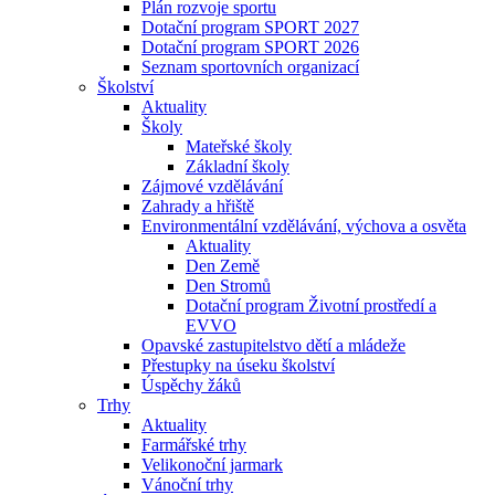
Plán rozvoje sportu
Dotační program SPORT 2027
Dotační program SPORT 2026
Seznam sportovních organizací
Školství
Aktuality
Školy
Mateřské školy
Základní školy
Zájmové vzdělávání
Zahrady a hřiště
Environmentální vzdělávání, výchova a osvěta
Aktuality
Den Země
Den Stromů
Dotační program Životní prostředí a
EVVO
Opavské zastupitelstvo dětí a mládeže
Přestupky na úseku školství
Úspěchy žáků
Trhy
Aktuality
Farmářské trhy
Velikonoční jarmark
Vánoční trhy