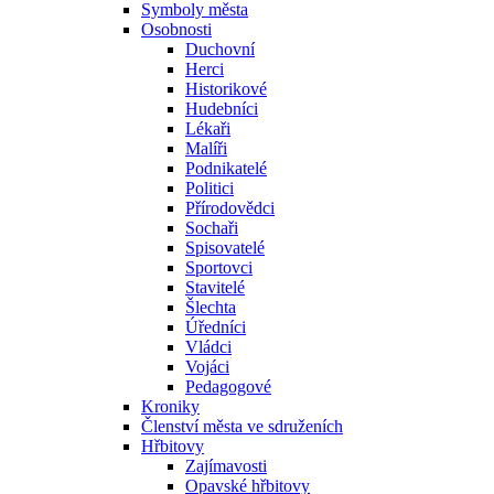
Symboly města
Osobnosti
Duchovní
Herci
Historikové
Hudebníci
Lékaři
Malíři
Podnikatelé
Politici
Přírodovědci
Sochaři
Spisovatelé
Sportovci
Stavitelé
Šlechta
Úředníci
Vládci
Vojáci
Pedagogové
Kroniky
Členství města ve sdruženích
Hřbitovy
Zajímavosti
Opavské hřbitovy