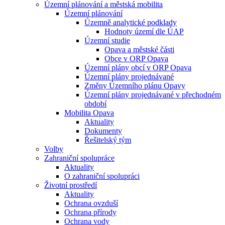
Územní plánování a městská mobilita
Územní plánování
Územně analytické podklady
Hodnoty území dle ÚAP
Územní studie
Opava a městské části
Obce v ORP Opava
Územní plány obcí v ORP Opava
Územní plány projednávané
Změny Územního plánu Opavy
Územní plány projednávané v přechodném
období
Mobilita Opava
Aktuality
Dokumenty
Řešitelský tým
Volby
Zahraniční spolupráce
Aktuality
O zahraniční spolupráci
Životní prostředí
Aktuality
Ochrana ovzduší
Ochrana přírody
Ochrana vody