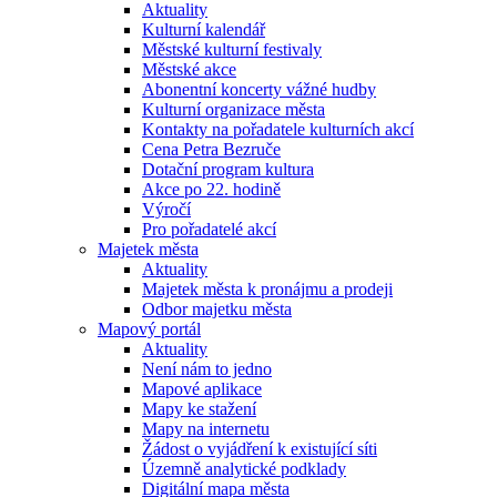
Aktuality
Kulturní kalendář
Městské kulturní festivaly
Městské akce
Abonentní koncerty vážné hudby
Kulturní organizace města
Kontakty na pořadatele kulturních akcí
Cena Petra Bezruče
Dotační program kultura
Akce po 22. hodině
Výročí
Pro pořadatelé akcí
Majetek města
Aktuality
Majetek města k pronájmu a prodeji
Odbor majetku města
Mapový portál
Aktuality
Není nám to jedno
Mapové aplikace
Mapy ke stažení
Mapy na internetu
Žádost o vyjádření k existující síti
Územně analytické podklady
Digitální mapa města