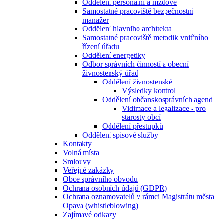
Oddělení personální a mzdové
Samostatné pracoviště bezpečnostní
manažer
Oddělení hlavního architekta
Samostatné pracoviště metodik vnitřního
řízení úřadu
Oddělení energetiky
Odbor správních činností a obecní
živnostenský úřad
Oddělení živnostenské
Výsledky kontrol
Oddělení občanskosprávních agend
Vidimace a legalizace - pro
starosty obcí
Oddělení přestupků
Oddělení spisové služby
Kontakty
Volná místa
Smlouvy
Veřejné zakázky
Obce správního obvodu
Ochrana osobních údajů (GDPR)
Ochrana oznamovatelů v rámci Magistrátu města
Opava (whistleblowing)
Zajímavé odkazy