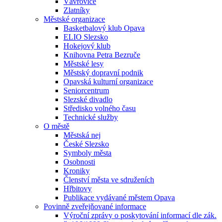
Vávrovice
Zlatníky
Městské organizace
Basketbalový klub Opava
ELIO Slezsko
Hokejový klub
Knihovna Petra Bezruče
Městské lesy
Městský dopravní podnik
Opavská kulturní organizace
Seniorcentrum
Slezské divadlo
Středisko volného času
Technické služby
O městě
Městská nej
České Slezsko
Symboly města
Osobnosti
Kroniky
Členství města ve sdruženích
Hřbitovy
Publikace vydávané městem Opava
Povinně zveřejňované informace
Výroční zprávy o poskytování informací dle zák.