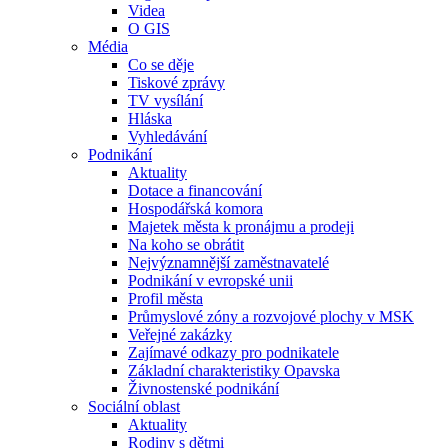
Videa
O GIS
Média
Co se děje
Tiskové zprávy
TV vysílání
Hláska
Vyhledávání
Podnikání
Aktuality
Dotace a financování
Hospodářská komora
Majetek města k pronájmu a prodeji
Na koho se obrátit
Nejvýznamnější zaměstnavatelé
Podnikání v evropské unii
Profil města
Průmyslové zóny a rozvojové plochy v MSK
Veřejné zakázky
Zajímavé odkazy pro podnikatele
Základní charakteristiky Opavska
Živnostenské podnikání
Sociální oblast
Aktuality
Rodiny s dětmi