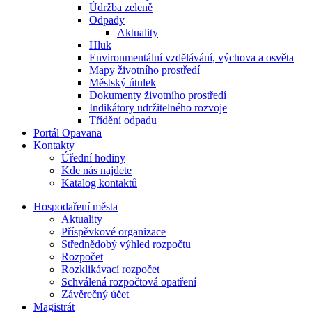
Údržba zeleně
Odpady
Aktuality
Hluk
Environmentální vzdělávání, výchova a osvěta
Mapy životního prostředí
Městský útulek
Dokumenty životního prostředí
Indikátory udržitelného rozvoje
Třídění odpadu
Portál Opavana
Kontakty
Úřední hodiny
Kde nás najdete
Katalog kontaktů
Hospodaření města
Aktuality
Příspěvkové organizace
Střednědobý výhled rozpočtu
Rozpočet
Rozklikávací rozpočet
Schválená rozpočtová opatření
Závěrečný účet
Magistrát