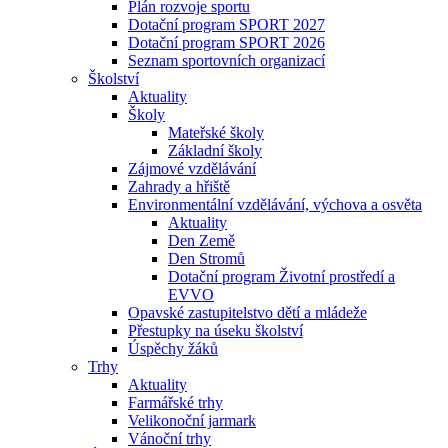
Plán rozvoje sportu
Dotační program SPORT 2027
Dotační program SPORT 2026
Seznam sportovních organizací
Školství
Aktuality
Školy
Mateřské školy
Základní školy
Zájmové vzdělávání
Zahrady a hřiště
Environmentální vzdělávání, výchova a osvěta
Aktuality
Den Země
Den Stromů
Dotační program Životní prostředí a
EVVO
Opavské zastupitelstvo dětí a mládeže
Přestupky na úseku školství
Úspěchy žáků
Trhy
Aktuality
Farmářské trhy
Velikonoční jarmark
Vánoční trhy