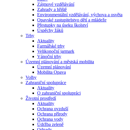
Zájmové vzdělávání
Zahrady a hřiště
Environmentální vzdělávání, výchova a osvěta
Opavské zastupitelstvo dětí a mládeže
Přestupky na úseku školství
Úspěchy žáků
Trhy
Aktuality
Farmářské trhy
Velikonoční jarmark
Vánoční trhy
Územní plánování a městská mobilita
Územní plánování
Mobilita Opava
Volby
Zahraniční spolupráce
Aktuality
O zahraniční spolupráci
Životní prostředí
Aktuality
Ochrana ovzduší
Ochrana přírody
Ochrana vody
Údržba zeleně
Odpady