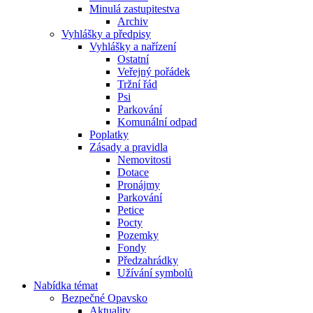
Minulá zastupitestva
Archiv
Vyhlášky a předpisy
Vyhlášky a nařízení
Ostatní
Veřejný pořádek
Tržní řád
Psi
Parkování
Komunální odpad
Poplatky
Zásady a pravidla
Nemovitosti
Dotace
Pronájmy
Parkování
Petice
Pocty
Pozemky
Fondy
Předzahrádky
Užívání symbolů
Nabídka témat
Bezpečné Opavsko
Aktuality