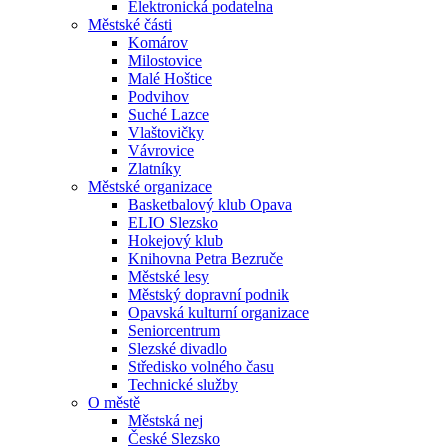
Elektronická podatelna
Městské části
Komárov
Milostovice
Malé Hoštice
Podvihov
Suché Lazce
Vlaštovičky
Vávrovice
Zlatníky
Městské organizace
Basketbalový klub Opava
ELIO Slezsko
Hokejový klub
Knihovna Petra Bezruče
Městské lesy
Městský dopravní podnik
Opavská kulturní organizace
Seniorcentrum
Slezské divadlo
Středisko volného času
Technické služby
O městě
Městská nej
České Slezsko