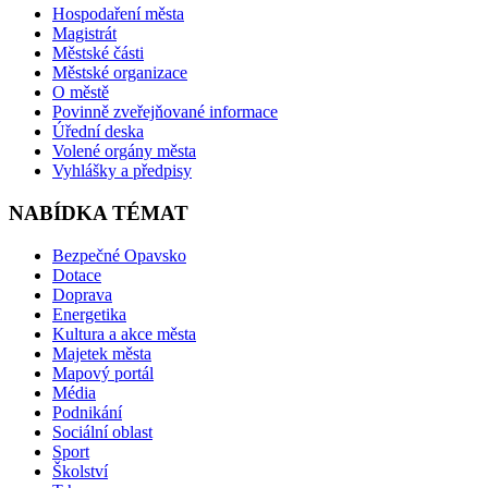
Hospodaření města
Magistrát
Městské části
Městské organizace
O městě
Povinně zveřejňované informace
Úřední deska
Volené orgány města
Vyhlášky a předpisy
NABÍDKA TÉMAT
Bezpečné Opavsko
Dotace
Doprava
Energetika
Kultura a akce města
Majetek města
Mapový portál
Média
Podnikání
Sociální oblast
Sport
Školství