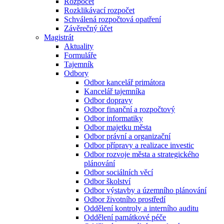
Rozpočet
Rozklikávací rozpočet
Schválená rozpočtová opatření
Závěrečný účet
Magistrát
Aktuality
Formuláře
Tajemník
Odbory
Odbor kancelář primátora
Kancelář tajemníka
Odbor dopravy
Odbor finanční a rozpočtový
Odbor informatiky
Odbor majetku města
Odbor právní a organizační
Odbor přípravy a realizace investic
Odbor rozvoje města a strategického
plánování
Odbor sociálních věcí
Odbor školství
Odbor výstavby a územního plánování
Odbor životního prostředí
Oddělení kontroly a interního auditu
Oddělení památkové péče