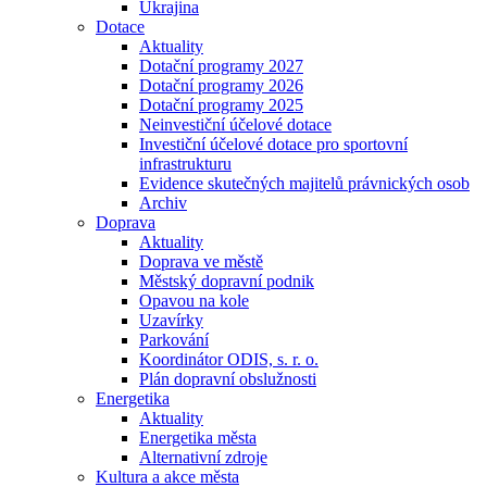
Ukrajina
Dotace
Aktuality
Dotační programy 2027
Dotační programy 2026
Dotační programy 2025
Neinvestiční účelové dotace
Investiční účelové dotace pro sportovní
infrastrukturu
Evidence skutečných majitelů právnických osob
Archiv
Doprava
Aktuality
Doprava ve městě
Městský dopravní podnik
Opavou na kole
Uzavírky
Parkování
Koordinátor ODIS, s. r. o.
Plán dopravní obslužnosti
Energetika
Aktuality
Energetika města
Alternativní zdroje
Kultura a akce města