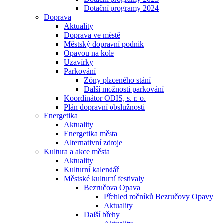
Dotační programy 2024
Doprava
Aktuality
Doprava ve městě
Městský dopravní podnik
Opavou na kole
Uzavírky
Parkování
Zóny placeného stání
Další možnosti parkování
Koordinátor ODIS, s. r. o.
Plán dopravní obslužnosti
Energetika
Aktuality
Energetika města
Alternativní zdroje
Kultura a akce města
Aktuality
Kulturní kalendář
Městské kulturní festivaly
Bezručova Opava
Přehled ročníků Bezručovy Opavy
Aktuality
Další břehy