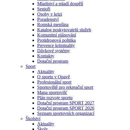
Mladiství a mladí dospělí
Senioři
Osoby v krizi
Poradenství
Romská menšina
Katalog poskytovatelů služeb
Komunitní plánování
Protidrogová politika
Prevence kriminality
Dávkové systémy
Kontakty
Dotační program
Sport
Aktuality
O sportu v Opavě
Profesionální sport
Sportoviště pro rekreační sport
Mapa sportovišť
Plán rozvoje sportu
Dotační program SPORT 2027
Dotační program SPORT 2026
Seznam sportovních organizací
Školství
Aktuality
Školy