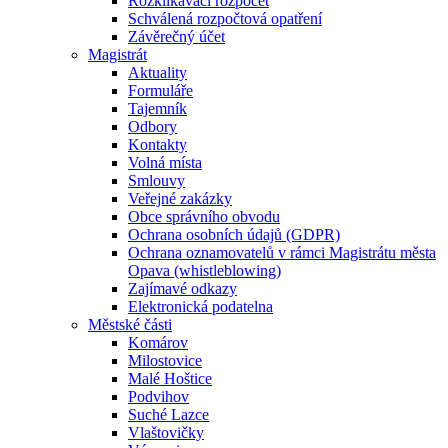
Rozklikávací rozpočet
Schválená rozpočtová opatření
Závěrečný účet
Magistrát
Aktuality
Formuláře
Tajemník
Odbory
Kontakty
Volná místa
Smlouvy
Veřejné zakázky
Obce správního obvodu
Ochrana osobních údajů (GDPR)
Ochrana oznamovatelů v rámci Magistrátu města
Opava (whistleblowing)
Zajímavé odkazy
Elektronická podatelna
Městské části
Komárov
Milostovice
Malé Hoštice
Podvihov
Suché Lazce
Vlaštovičky