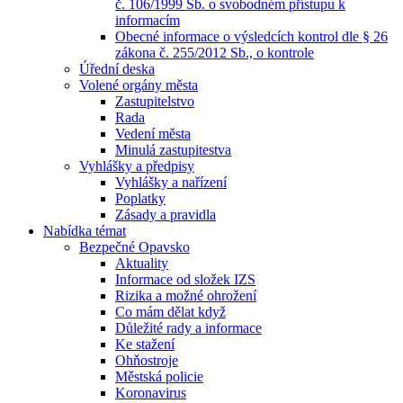
č. 106/1999 Sb. o svobodném přístupu k
informacím
Obecné informace o výsledcích kontrol dle § 26
zákona č. 255/2012 Sb., o kontrole
Úřední deska
Volené orgány města
Zastupitelstvo
Rada
Vedení města
Minulá zastupitestva
Vyhlášky a předpisy
Vyhlášky a nařízení
Poplatky
Zásady a pravidla
Nabídka témat
Bezpečné Opavsko
Aktuality
Informace od složek IZS
Rizika a možné ohrožení
Co mám dělat když
Důležité rady a informace
Ke stažení
Ohňostroje
Městská policie
Koronavirus