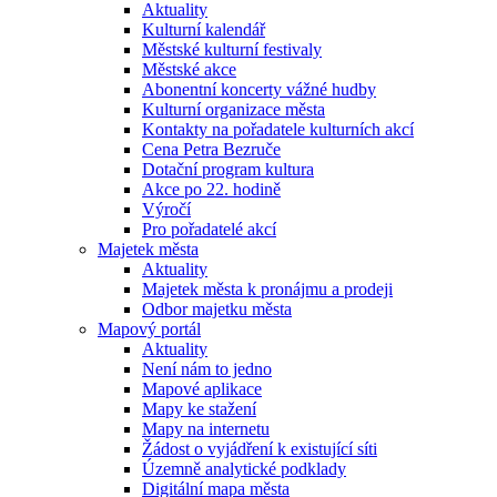
Aktuality
Kulturní kalendář
Městské kulturní festivaly
Městské akce
Abonentní koncerty vážné hudby
Kulturní organizace města
Kontakty na pořadatele kulturních akcí
Cena Petra Bezruče
Dotační program kultura
Akce po 22. hodině
Výročí
Pro pořadatelé akcí
Majetek města
Aktuality
Majetek města k pronájmu a prodeji
Odbor majetku města
Mapový portál
Aktuality
Není nám to jedno
Mapové aplikace
Mapy ke stažení
Mapy na internetu
Žádost o vyjádření k existující síti
Územně analytické podklady
Digitální mapa města