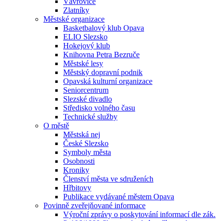
Vávrovice
Zlatníky
Městské organizace
Basketbalový klub Opava
ELIO Slezsko
Hokejový klub
Knihovna Petra Bezruče
Městské lesy
Městský dopravní podnik
Opavská kulturní organizace
Seniorcentrum
Slezské divadlo
Středisko volného času
Technické služby
O městě
Městská nej
České Slezsko
Symboly města
Osobnosti
Kroniky
Členství města ve sdruženích
Hřbitovy
Publikace vydávané městem Opava
Povinně zveřejňované informace
Výroční zprávy o poskytování informací dle zák.