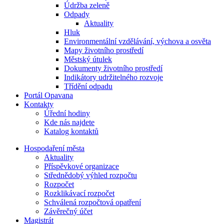
Údržba zeleně
Odpady
Aktuality
Hluk
Environmentální vzdělávání, výchova a osvěta
Mapy životního prostředí
Městský útulek
Dokumenty životního prostředí
Indikátory udržitelného rozvoje
Třídění odpadu
Portál Opavana
Kontakty
Úřední hodiny
Kde nás najdete
Katalog kontaktů
Hospodaření města
Aktuality
Příspěvkové organizace
Střednědobý výhled rozpočtu
Rozpočet
Rozklikávací rozpočet
Schválená rozpočtová opatření
Závěrečný účet
Magistrát