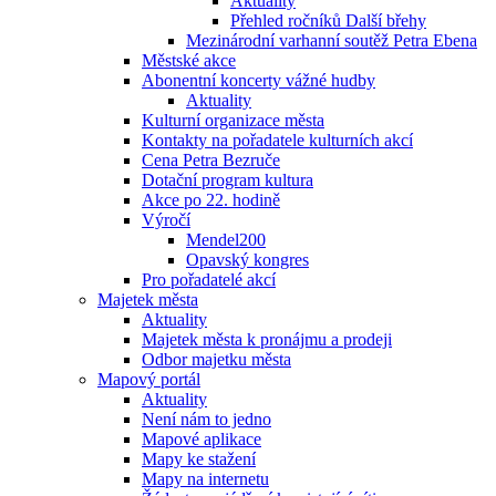
Aktuality
Přehled ročníků Další břehy
Mezinárodní varhanní soutěž Petra Ebena
Městské akce
Abonentní koncerty vážné hudby
Aktuality
Kulturní organizace města
Kontakty na pořadatele kulturních akcí
Cena Petra Bezruče
Dotační program kultura
Akce po 22. hodině
Výročí
Mendel200
Opavský kongres
Pro pořadatelé akcí
Majetek města
Aktuality
Majetek města k pronájmu a prodeji
Odbor majetku města
Mapový portál
Aktuality
Není nám to jedno
Mapové aplikace
Mapy ke stažení
Mapy na internetu