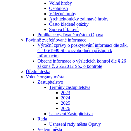
Volné hroby
Osobnosti
Válečné hroby
Architektonicky zajímavé hroby
Často kladené otázky
Správa hřbitovů
Publikace vydávané městem Opava
Povinně zveřejňované informace
Výroční zprávy o poskytování informací dle zák.
č. 106/1999 Sb. o svobodném přístupu k
informacím
Obecné informace o výsledcích kontrol dle § 26
zákona č. 255/2012 Sb., o kontrole
Úřední deska
Volené orgány města
Zastupitelstvo
Termíny zastupitelstva
2023
2024
2025
2026
Usnesení Zastupitelstva
Rada
Usnesení rady města Opavy
Vedení města