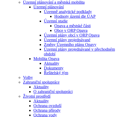
Územní plánování a městská mobilita
Územní plánování
Územně analytické podklady
Hodnoty území dle ÚAP
Územní studie
Opava a městské části
Obce v ORP Opava
Územní plány obcí v ORP Opava
Územní plány projednávané
Změny Územního plánu Opavy
Územní plány projednávané v přechodném
období
Mobilita Opava
Aktuality
Dokumenty
Řešitelský tým
Volby
Zahraniční spolupráce
Aktuality
O zahraniční spolupráci
Životní prostředí
Aktuality
Ochrana ovzduší
Ochrana přírody
Ochrana vody