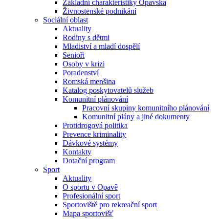
Základní charakteristiky Opavska
Živnostenské podnikání
Sociální oblast
Aktuality
Rodiny s dětmi
Mladiství a mladí dospělí
Senioři
Osoby v krizi
Poradenství
Romská menšina
Katalog poskytovatelů služeb
Komunitní plánování
Pracovní skupiny komunitního plánování
Komunitní plány a jiné dokumenty
Protidrogová politika
Prevence kriminality
Dávkové systémy
Kontakty
Dotační program
Sport
Aktuality
O sportu v Opavě
Profesionální sport
Sportoviště pro rekreační sport
Mapa sportovišť