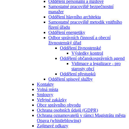
Oddělení personální a mzdové
Samostatné pracoviště bezpečnostní
manažer
Oddělení hlavního architekta
Samostatné pracoviště metodik vnitřního
řízení úřadu
Oddělení energetiky
Odbor správních činností a obecní
živnostenský úřad
Oddělení živnostenské
Výsledky kontrol
Oddělení občanskosprávních agend
Vidimace a legalizace - pro
starosty obcí
Oddělení přestupků
Oddělení spisové služby
Kontakty
Volná místa
Smlouvy
Veřejné zakázky
Obce správního obvodu
Ochrana osobních údajů (GDPR)
Ochrana oznamovatelů v rámci Magistrátu města
Opava (whistleblowing)
Zajímavé odkazy