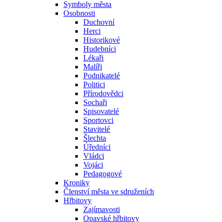
Symboly města
Osobnosti
Duchovní
Herci
Historikové
Hudebníci
Lékaři
Malíři
Podnikatelé
Politici
Přírodovědci
Sochaři
Spisovatelé
Sportovci
Stavitelé
Šlechta
Úředníci
Vládci
Vojáci
Pedagogové
Kroniky
Členství města ve sdruženích
Hřbitovy
Zajímavosti
Opavské hřbitovy