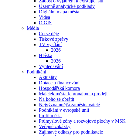
Žádost o vyjádření k existující síti
Územně analytické podklady
Digitální mapa města
Videa
O GIS
Média
Co se děje
Tiskové zprávy
TV vysílání
2026
Hláska
2026
Vyhledávání
Podnikání
Aktuality
Dotace a financování
Hospodářská komora
Majetek města k pronájmu a prodeji
Na koho se obrátit
Nejvýznamnější zaměstnavatelé
Podnikání v evropské unii
Profil města
Průmyslové zóny a rozvojové plochy v MSK
Veřejné zakázky
Zajímavé odkazy pro podnikatele