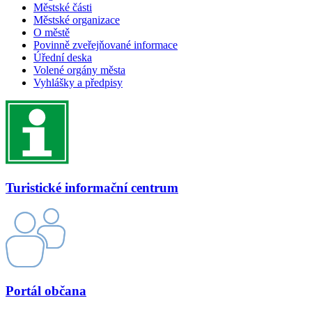
Městské části
Městské organizace
O městě
Povinně zveřejňované informace
Úřední deska
Volené orgány města
Vyhlášky a předpisy
Turistické informační centrum
Portál občana