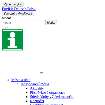
Výběr jazyka
English
Deutsch
Polski
Zobrazit vyhledávání
hledat
hledej
156
Město a úřad
Hospodaření města
Aktuality
Příspěvkové organizace
Střednědobý výhled rozpočtu
Rozpočet