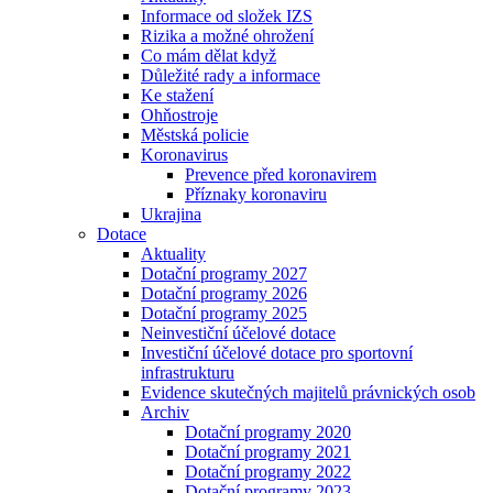
Informace od složek IZS
Rizika a možné ohrožení
Co mám dělat když
Důležité rady a informace
Ke stažení
Ohňostroje
Městská policie
Koronavirus
Prevence před koronavirem
Příznaky koronaviru
Ukrajina
Dotace
Aktuality
Dotační programy 2027
Dotační programy 2026
Dotační programy 2025
Neinvestiční účelové dotace
Investiční účelové dotace pro sportovní
infrastrukturu
Evidence skutečných majitelů právnických osob
Archiv
Dotační programy 2020
Dotační programy 2021
Dotační programy 2022
Dotační programy 2023