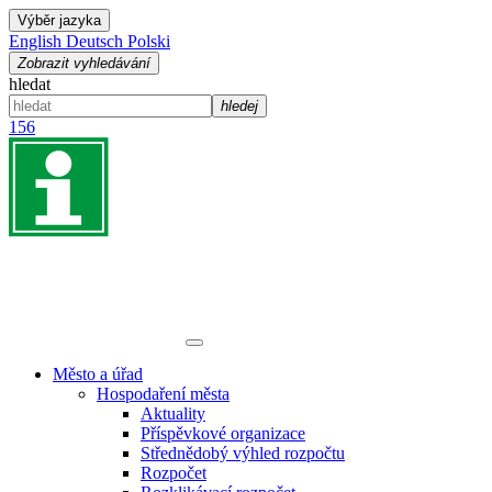
Výběr jazyka
English
Deutsch
Polski
Zobrazit vyhledávání
hledat
hledej
156
Město a úřad
Hospodaření města
Aktuality
Příspěvkové organizace
Střednědobý výhled rozpočtu
Rozpočet