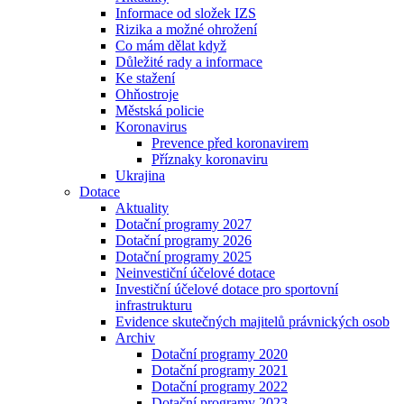
Informace od složek IZS
Rizika a možné ohrožení
Co mám dělat když
Důležité rady a informace
Ke stažení
Ohňostroje
Městská policie
Koronavirus
Prevence před koronavirem
Příznaky koronaviru
Ukrajina
Dotace
Aktuality
Dotační programy 2027
Dotační programy 2026
Dotační programy 2025
Neinvestiční účelové dotace
Investiční účelové dotace pro sportovní
infrastrukturu
Evidence skutečných majitelů právnických osob
Archiv
Dotační programy 2020
Dotační programy 2021
Dotační programy 2022
Dotační programy 2023