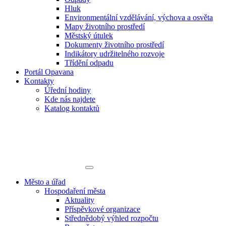
Hluk
Environmentální vzdělávání, výchova a osvěta
Mapy životního prostředí
Městský útulek
Dokumenty životního prostředí
Indikátory udržitelného rozvoje
Třídění odpadu
Portál Opavana
Kontakty
Úřední hodiny
Kde nás najdete
Katalog kontaktů
Město a úřad
Hospodaření města
Aktuality
Příspěvkové organizace
Střednědobý výhled rozpočtu