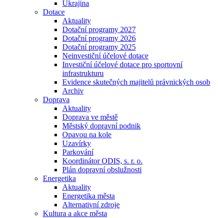
Ukrajina
Dotace
Aktuality
Dotační programy 2027
Dotační programy 2026
Dotační programy 2025
Neinvestiční účelové dotace
Investiční účelové dotace pro sportovní
infrastrukturu
Evidence skutečných majitelů právnických osob
Archiv
Doprava
Aktuality
Doprava ve městě
Městský dopravní podnik
Opavou na kole
Uzavírky
Parkování
Koordinátor ODIS, s. r. o.
Plán dopravní obslužnosti
Energetika
Aktuality
Energetika města
Alternativní zdroje
Kultura a akce města