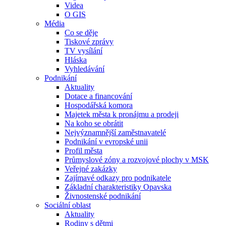
Videa
O GIS
Média
Co se děje
Tiskové zprávy
TV vysílání
Hláska
Vyhledávání
Podnikání
Aktuality
Dotace a financování
Hospodářská komora
Majetek města k pronájmu a prodeji
Na koho se obrátit
Nejvýznamnější zaměstnavatelé
Podnikání v evropské unii
Profil města
Průmyslové zóny a rozvojové plochy v MSK
Veřejné zakázky
Zajímavé odkazy pro podnikatele
Základní charakteristiky Opavska
Živnostenské podnikání
Sociální oblast
Aktuality
Rodiny s dětmi