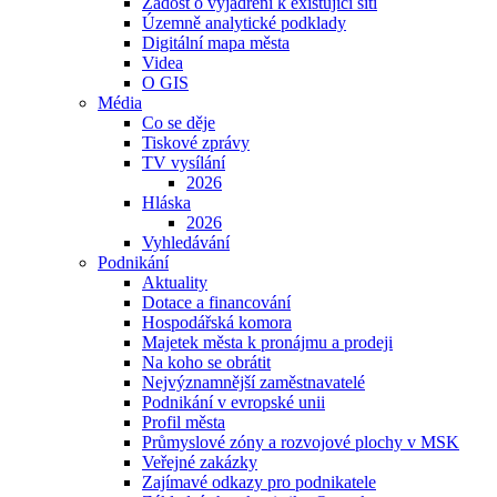
Žádost o vyjádření k existující síti
Územně analytické podklady
Digitální mapa města
Videa
O GIS
Média
Co se děje
Tiskové zprávy
TV vysílání
2026
Hláska
2026
Vyhledávání
Podnikání
Aktuality
Dotace a financování
Hospodářská komora
Majetek města k pronájmu a prodeji
Na koho se obrátit
Nejvýznamnější zaměstnavatelé
Podnikání v evropské unii
Profil města
Průmyslové zóny a rozvojové plochy v MSK
Veřejné zakázky
Zajímavé odkazy pro podnikatele