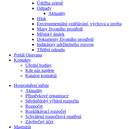
Údržba zeleně
Odpady
Aktuality
Hluk
Environmentální vzdělávání, výchova a osvěta
Mapy životního prostředí
Městský útulek
Dokumenty životního prostředí
Indikátory udržitelného rozvoje
Třídění odpadu
Portál Opavana
Kontakty
Úřední hodiny
Kde nás najdete
Katalog kontaktů
Hospodaření města
Aktuality
Příspěvkové organizace
Střednědobý výhled rozpočtu
Rozpočet
Rozklikávací rozpočet
Schválená rozpočtová opatření
Závěrečný účet
Magistrát