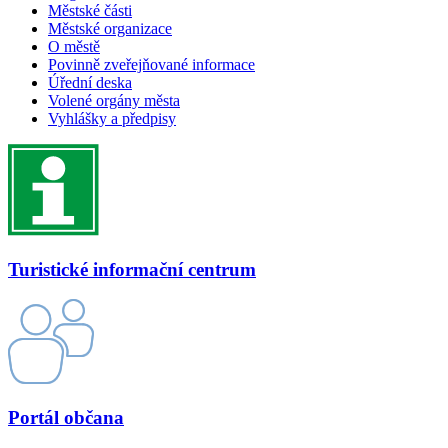
Městské části
Městské organizace
O městě
Povinně zveřejňované informace
Úřední deska
Volené orgány města
Vyhlášky a předpisy
Turistické informační centrum
Portál občana