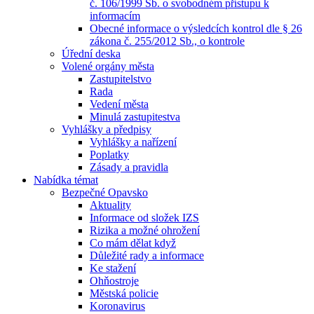
č. 106/1999 Sb. o svobodném přístupu k
informacím
Obecné informace o výsledcích kontrol dle § 26
zákona č. 255/2012 Sb., o kontrole
Úřední deska
Volené orgány města
Zastupitelstvo
Rada
Vedení města
Minulá zastupitestva
Vyhlášky a předpisy
Vyhlášky a nařízení
Poplatky
Zásady a pravidla
Nabídka témat
Bezpečné Opavsko
Aktuality
Informace od složek IZS
Rizika a možné ohrožení
Co mám dělat když
Důležité rady a informace
Ke stažení
Ohňostroje
Městská policie
Koronavirus