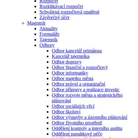
Rozpočet
Rozklikávací rozpočet
Schválená rozpočtová opatření
Závěrečný účet
Magistrát
Aktuality
Formuláře
Tajemník
Odbory
Odbor kancelář primátora
Kancelář tajemníka
Odbor dopravy
Odbor finanční a rozpočtový
Odbor informatiky
Odbor majetku města
Odbor právní a organizační
Odbor přípravy a realizace investic
Odbor rozvoje města a strategického
plánování
Odbor sociálních věcí
Odbor školství
Odbor výstavby a územního plánování
Odbor životního prostředí
Oddělení kontroly a interního auditu
Oddělení památkové péče