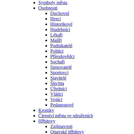
Symboly města
Osobnosti
Duchovní
Herci
Historikové
Hudebníci
Lékaři
Malíři
Podnikatelé
Politici
Přírodovědci
Sochaři
Spisovatelé
Sportovci
Stavitelé
Šlechta
Úředníci
Vládci
Vojáci
Pedagogové
Kroniky
Členství města ve sdruženích
Hřbitovy
Zajímavosti
Opavské hřbitovy