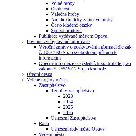
Volné hroby
Osobnosti
Válečné hroby
Architektonicky zajímavé hroby
Často kladené otázky
Správa hřbitovů
Publikace vydávané městem Opava
Povinně zveřejňované informace
Výroční zprávy o poskytování informací dle zák.
č. 106/1999 Sb. o svobodném přístupu k
informacím
Obecné informace o výsledcích kontrol dle § 26
zákona č. 255/2012 Sb., o kontrole
Úřední deska
Volené orgány města
Zastupitelstvo
Termíny zastupitelstva
2023
2024
2025
2026
Usnesení Zastupitelstva
Rada
Usnesení rady města Opavy
Vedení města