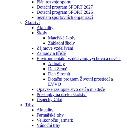
Plán rozvoje sportu
Dotační program SPORT 2027
Dotační program SPORT 2026
Seznam sportovních organizací
Školství
Aktuality
Školy
Mateřské školy
Základní školy
Zájmové vzdělávání
Zahrady a hřiště
Environmentální vzdělávání, výchova a osvěta
Aktuality
Den Země
Den Stromů
Dotační program Životní prostředí a
EVVO
Opavské zastupitelstvo dětí a mládeže
Přestupky na úseku školství
Úspěchy žáků
Trhy
Aktuality
Farmářské trhy
Velikonoční jarmark
Vánoční trhy