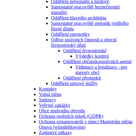
Oddělení personální a mzdové
Samostatné pracoviště bezpečnostní
manažer
Oddělení hlavního architekta
Samostatné pracoviště metodik vnitřního
řízení úřadu
Oddělení energetiky
Odbor správních činností a obecní
živnostenský úřad
Oddělení živnostenské
Výsledky kontrol
Oddělení občanskosprávních agend
Vidimace a legalizace - pro
starosty obcí
Oddělení přestupků
Oddělení spisové služby
Kontakty
Volná místa
Smlouvy
Veřejné zakázky
Obce správního obvodu
Ochrana osobních údajů (GDPR)
Ochrana oznamovatelů v rámci Magistrátu města
Opava (whistleblowing)
Zajímavé odkazy