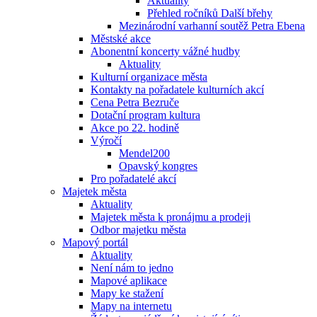
Aktuality
Přehled ročníků Další břehy
Mezinárodní varhanní soutěž Petra Ebena
Městské akce
Abonentní koncerty vážné hudby
Aktuality
Kulturní organizace města
Kontakty na pořadatele kulturních akcí
Cena Petra Bezruče
Dotační program kultura
Akce po 22. hodině
Výročí
Mendel200
Opavský kongres
Pro pořadatelé akcí
Majetek města
Aktuality
Majetek města k pronájmu a prodeji
Odbor majetku města
Mapový portál
Aktuality
Není nám to jedno
Mapové aplikace
Mapy ke stažení
Mapy na internetu