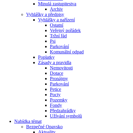
Minulá zastupitestva
Archiv
Vyhlášky a předpisy
Vyhlášky a nařízení
Ostatní
Veřejný pořádek
Tržní řád
Psi
Parkování
Komunální odpad
Poplatky
Zásady a pravidla
Nemovitosti
Dotace
Pronájmy
Parkování
Petice
Pocty
Pozemky
Fondy
Předzahrádky
Užívání symbolů
Nabídka témat
Bezpečné Opavsko
Aktuality