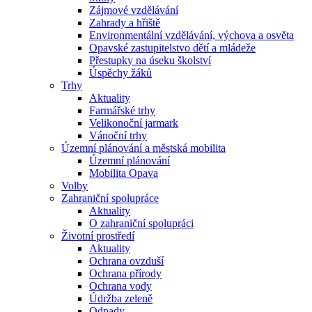
Zájmové vzdělávání
Zahrady a hřiště
Environmentální vzdělávání, výchova a osvěta
Opavské zastupitelstvo dětí a mládeže
Přestupky na úseku školství
Úspěchy žáků
Trhy
Aktuality
Farmářské trhy
Velikonoční jarmark
Vánoční trhy
Územní plánování a městská mobilita
Územní plánování
Mobilita Opava
Volby
Zahraniční spolupráce
Aktuality
O zahraniční spolupráci
Životní prostředí
Aktuality
Ochrana ovzduší
Ochrana přírody
Ochrana vody
Údržba zeleně
Odpady