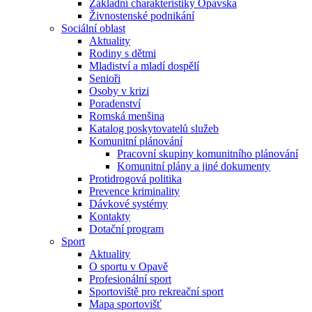
Základní charakteristiky Opavska
Živnostenské podnikání
Sociální oblast
Aktuality
Rodiny s dětmi
Mladiství a mladí dospělí
Senioři
Osoby v krizi
Poradenství
Romská menšina
Katalog poskytovatelů služeb
Komunitní plánování
Pracovní skupiny komunitního plánování
Komunitní plány a jiné dokumenty
Protidrogová politika
Prevence kriminality
Dávkové systémy
Kontakty
Dotační program
Sport
Aktuality
O sportu v Opavě
Profesionální sport
Sportoviště pro rekreační sport
Mapa sportovišť