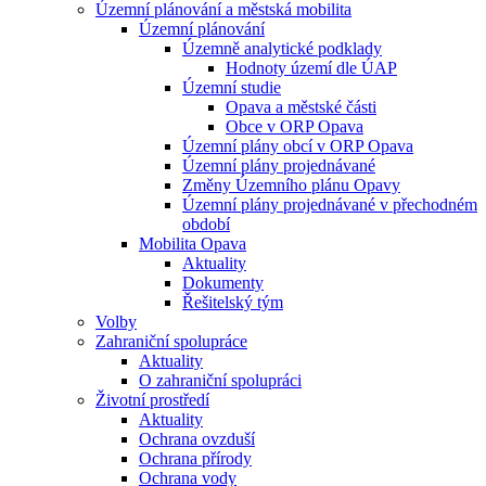
Územní plánování a městská mobilita
Územní plánování
Územně analytické podklady
Hodnoty území dle ÚAP
Územní studie
Opava a městské části
Obce v ORP Opava
Územní plány obcí v ORP Opava
Územní plány projednávané
Změny Územního plánu Opavy
Územní plány projednávané v přechodném
období
Mobilita Opava
Aktuality
Dokumenty
Řešitelský tým
Volby
Zahraniční spolupráce
Aktuality
O zahraniční spolupráci
Životní prostředí
Aktuality
Ochrana ovzduší
Ochrana přírody
Ochrana vody