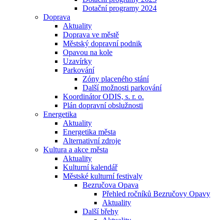
Dotační programy 2024
Doprava
Aktuality
Doprava ve městě
Městský dopravní podnik
Opavou na kole
Uzavírky
Parkování
Zóny placeného stání
Další možnosti parkování
Koordinátor ODIS, s. r. o.
Plán dopravní obslužnosti
Energetika
Aktuality
Energetika města
Alternativní zdroje
Kultura a akce města
Aktuality
Kulturní kalendář
Městské kulturní festivaly
Bezručova Opava
Přehled ročníků Bezručovy Opavy
Aktuality
Další břehy