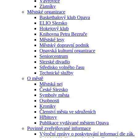
Vávrovice
Zlatníky
Městské organizace
Basketbalový klub Opava
ELIO Slezsko
Hokejový klub
Knihovna Petra Bezruče
Městské lesy
Městský dopravní podnik
Opavská kulturní organizace
Seniorcentrum
Slezské divadlo
Středisko volného času
Technické služby
O městě
Městská nej
České Slezsko
Symboly města
Osobnosti
Kroniky
Členství města ve sdruženích
Hřbitovy
Publikace vydávané městem Opava
Povinně zveřejňované informace
Výroční zprávy o poskytování informací dle zák.