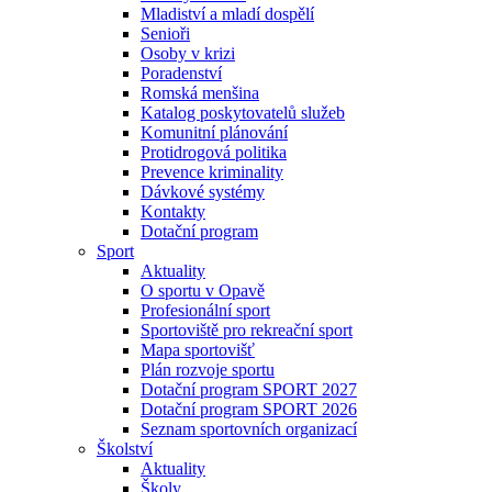
Mladiství a mladí dospělí
Senioři
Osoby v krizi
Poradenství
Romská menšina
Katalog poskytovatelů služeb
Komunitní plánování
Protidrogová politika
Prevence kriminality
Dávkové systémy
Kontakty
Dotační program
Sport
Aktuality
O sportu v Opavě
Profesionální sport
Sportoviště pro rekreační sport
Mapa sportovišť
Plán rozvoje sportu
Dotační program SPORT 2027
Dotační program SPORT 2026
Seznam sportovních organizací
Školství
Aktuality
Školy