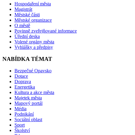
Hospodaření města
Magistrát
Městské části
Městské organizace
O městě
Povinně zveřejňované informace
Úřední deska
Volené orgány města
Vyhlášky a předpisy
NABÍDKA TÉMAT
Bezpečné Opavsko
Dotace
Doprava
Energetika
Kultura a akce města
Majetek města
Mapový portál
Média
Podnikání
Sociální oblast
Sport
Školství