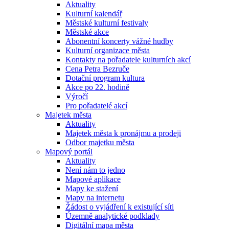
Aktuality
Kulturní kalendář
Městské kulturní festivaly
Městské akce
Abonentní koncerty vážné hudby
Kulturní organizace města
Kontakty na pořadatele kulturních akcí
Cena Petra Bezruče
Dotační program kultura
Akce po 22. hodině
Výročí
Pro pořadatelé akcí
Majetek města
Aktuality
Majetek města k pronájmu a prodeji
Odbor majetku města
Mapový portál
Aktuality
Není nám to jedno
Mapové aplikace
Mapy ke stažení
Mapy na internetu
Žádost o vyjádření k existující síti
Územně analytické podklady
Digitální mapa města