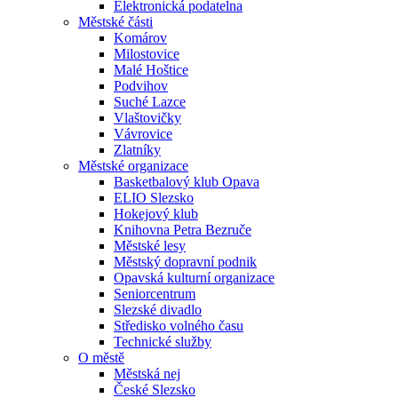
Elektronická podatelna
Městské části
Komárov
Milostovice
Malé Hoštice
Podvihov
Suché Lazce
Vlaštovičky
Vávrovice
Zlatníky
Městské organizace
Basketbalový klub Opava
ELIO Slezsko
Hokejový klub
Knihovna Petra Bezruče
Městské lesy
Městský dopravní podnik
Opavská kulturní organizace
Seniorcentrum
Slezské divadlo
Středisko volného času
Technické služby
O městě
Městská nej
České Slezsko