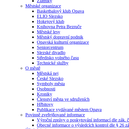
Zlatníky
Městské organizace
Basketbalový klub Opava
ELIO Slezsko
Hokejový klub
Knihovna Petra Bezruče
Městské lesy
Městský dopravní podnik
Opavská kulturní organizace
Seniorcentrum
Slezské divadlo
Středisko volného času
Technické služby
O městě
Městská nej
České Slezsko
Symboly města
Osobnosti
Kroniky
Členství města ve sdruženích
Hřbitovy
Publikace vydávané městem Opava
Povinně zveřejňované informace
Výroční zprávy o poskytování informací dle zák. 
Obecné informace o výsledcích kontrol dle § 26 zá