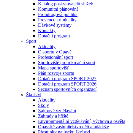
Katalog poskytovatelů služeb
Komunitní plánování
Protidrogová politika
Prevence kriminality
Dávkové systémy
Kontakty
Dotační program
Sport
Aktuality
O sportu v Opavě
Profesionální sport
Sportoviště pro rekreační sport
Mapa sportovišť
Plán rozvoje sportu
Dotační program SPORT 2027
Dotační program SPORT 2026
Seznam sportovních organizací
Školství
Aktuality
Školy
Zájmové vzdělávání
Zahrady a hřiště
Environmentální vzdělávání, výchova a osvěta
Opavské zastupitelstvo dětí a mládeže
Přestupky na úseku školství