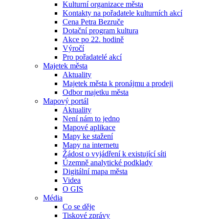
Kulturní organizace města
Kontakty na pořadatele kulturních akcí
Cena Petra Bezruče
Dotační program kultura
Akce po 22. hodině
Výročí
Pro pořadatelé akcí
Majetek města
Aktuality
Majetek města k pronájmu a prodeji
Odbor majetku města
Mapový portál
Aktuality
Není nám to jedno
Mapové aplikace
Mapy ke stažení
Mapy na internetu
Žádost o vyjádření k existující síti
Územně analytické podklady
Digitální mapa města
Videa
O GIS
Média
Co se děje
Tiskové zprávy