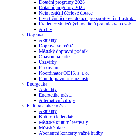
Dotační programy 2026
Dotační programy 2025
Neinvestiční účelové dotace
Investiční účelové dotace pro sportovní infrastrukt
Evidence skutečných majitelů právnických osob
Archiv
Doprava
Aktuality
Doprava ve městě
Městský dopravní podnik
Opavou na kole
Uzavírky
Parkování
Koordinátor ODIS, s. r. o.
Plán dopravní obslužnosti
Energetika
Aktuality
Energetika města
Alternativní zdroje
Kultura a akce města
Aktuality
Kulturní kalendář
Městské kulturní festivaly
Městské akce
Abonentní koncerty vážné hudby