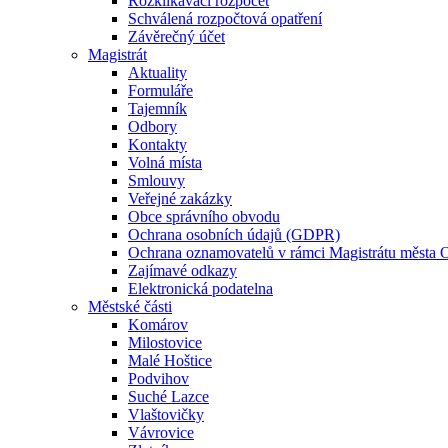
Rozklikávací rozpočet
Schválená rozpočtová opatření
Závěrečný účet
Magistrát
Aktuality
Formuláře
Tajemník
Odbory
Kontakty
Volná místa
Smlouvy
Veřejné zakázky
Obce správního obvodu
Ochrana osobních údajů (GDPR)
Ochrana oznamovatelů v rámci Magistrátu města 
Zajímavé odkazy
Elektronická podatelna
Městské části
Komárov
Milostovice
Malé Hoštice
Podvihov
Suché Lazce
Vlaštovičky
Vávrovice