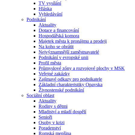
TV vysílání
Hláska
Vyhledávání
Podnikání
Aktuality
Dotace a financování
Hospodářská komora
Majetek města k pronájmu a prodeji
Na koho se obrátit
Nejvýznamnější zaměstnavatelé
Podnikání v evropské unii
Profil města
Průmyslové zóny a rozvojové plochy v MSK
Veřejné zakázky
Zajímavé odkazy pro podnikatele
Základní charakteristiky Opavska
Živnostenské podnikání
Sociální oblast
Aktuality
Rodiny s dětmi
Mladiství a mladí dospělí
Senioři
Osoby v krizi
Poradenství
Romská menšina