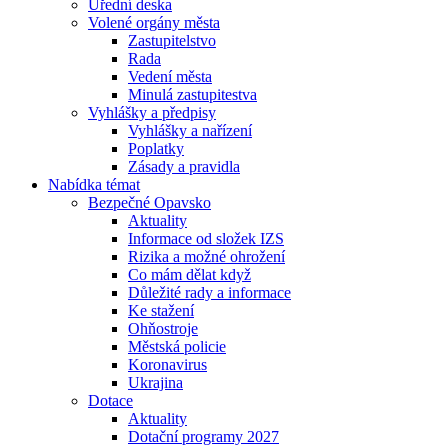
Úřední deska
Volené orgány města
Zastupitelstvo
Rada
Vedení města
Minulá zastupitestva
Vyhlášky a předpisy
Vyhlášky a nařízení
Poplatky
Zásady a pravidla
Nabídka témat
Bezpečné Opavsko
Aktuality
Informace od složek IZS
Rizika a možné ohrožení
Co mám dělat když
Důležité rady a informace
Ke stažení
Ohňostroje
Městská policie
Koronavirus
Ukrajina
Dotace
Aktuality
Dotační programy 2027