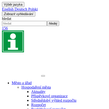
Výběr jazyka
English
Deutsch
Polski
Zobrazit vyhledávání
hledat
hledej
156
Město a úřad
Hospodaření města
Aktuality
Příspěvkové organizace
Střednědobý výhled rozpočtu
Rozpočet