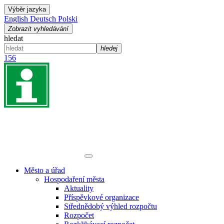
Výběr jazyka
English
Deutsch
Polski
Zobrazit vyhledávání
hledat
hledej
156
Město a úřad
Hospodaření města
Aktuality
Příspěvkové organizace
Střednědobý výhled rozpočtu
Rozpočet