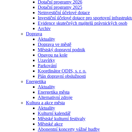
Dotační programy 2026
Dotační programy 2025
Neinvestiční účelové dotace
Investiční účelové dotace pro sportovní infrastrukt
Evidence skutečných majitelů právnických osob
Archiv
Doprava
Aktuality
Doprava ve městě
Městský dopravní podnik
Opavou na kole
Uzavírky
Parkování
Koordinátor ODIS, s. r. o.
Plán dopravní obslužnosti
Energetika
Aktuality
Energetika města
Alternativní zdroje
Kultura a akce města
Aktuality
Kulturní kalendář
Městské kulturní festivaly
Městské akce
Abonentní koncerty vážné hudby