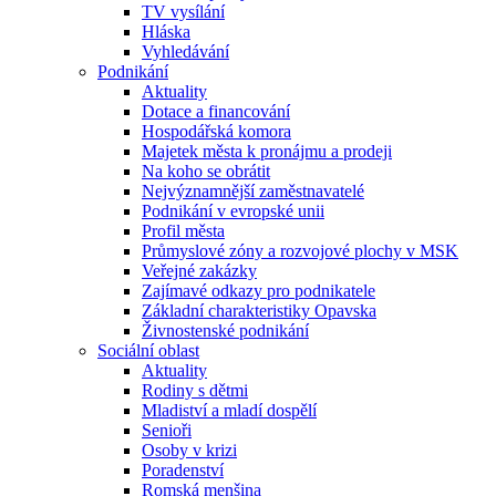
TV vysílání
Hláska
Vyhledávání
Podnikání
Aktuality
Dotace a financování
Hospodářská komora
Majetek města k pronájmu a prodeji
Na koho se obrátit
Nejvýznamnější zaměstnavatelé
Podnikání v evropské unii
Profil města
Průmyslové zóny a rozvojové plochy v MSK
Veřejné zakázky
Zajímavé odkazy pro podnikatele
Základní charakteristiky Opavska
Živnostenské podnikání
Sociální oblast
Aktuality
Rodiny s dětmi
Mladiství a mladí dospělí
Senioři
Osoby v krizi
Poradenství
Romská menšina