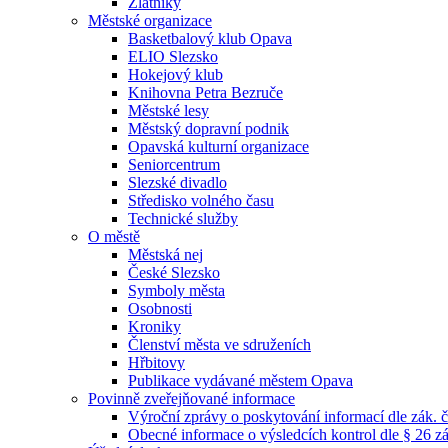
Zlatníky
Městské organizace
Basketbalový klub Opava
ELIO Slezsko
Hokejový klub
Knihovna Petra Bezruče
Městské lesy
Městský dopravní podnik
Opavská kulturní organizace
Seniorcentrum
Slezské divadlo
Středisko volného času
Technické služby
O městě
Městská nej
České Slezsko
Symboly města
Osobnosti
Kroniky
Členství města ve sdruženích
Hřbitovy
Publikace vydávané městem Opava
Povinně zveřejňované informace
Výroční zprávy o poskytování informací dle zák. 
Obecné informace o výsledcích kontrol dle § 26 zá