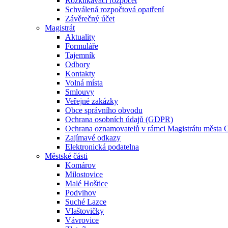
Rozklikávací rozpočet
Schválená rozpočtová opatření
Závěrečný účet
Magistrát
Aktuality
Formuláře
Tajemník
Odbory
Kontakty
Volná místa
Smlouvy
Veřejné zakázky
Obce správního obvodu
Ochrana osobních údajů (GDPR)
Ochrana oznamovatelů v rámci Magistrátu města 
Zajímavé odkazy
Elektronická podatelna
Městské části
Komárov
Milostovice
Malé Hoštice
Podvihov
Suché Lazce
Vlaštovičky
Vávrovice