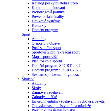
Katalog poskytovatelů služeb
Komunitní plánování
Protidrogová politika
Prevence kriminality
Dávkové systémy
Kontakty
Dotační program
Sport
Aktuality
O sportu v Opavě
Profesionální sport
Sportoviště pro rekreační sport
Mapa sportovišť
Plán rozvoje sportu
Dotační program SPORT 2027
Dotační program SPORT 2026
Seznam sportovních organizací
Školství
Aktuality
Školy
Zájmové vzdělávání
Zahrady a hřiště
Environmentální vzdělávání, výchova a osvěta
Opavské zastupitelstvo dětí a mládeže
Přestupky na úseku školství