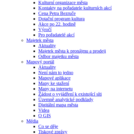
Kulturní organizace města
Kontakty na pořadatele kulturních akcí
Cena Petra Bezruče
Dotační program kultura
Akce po 22. hodině
Výročí
Pro pořadatelé akcí
Majetek města
Aktuality
Majetek města k pronájmu a prodeji
Odbor majetku města
Mapový portál
Aktuality
Není nám to jedno
Mapové aplikace
Mapy ke stažení
Mapy na internetu
Žádost o vyjádření k existující síti
Územně analytické podklady
Digitální mapa města
Videa
O GIS
Média
Co se děje
Tiskové zprávy