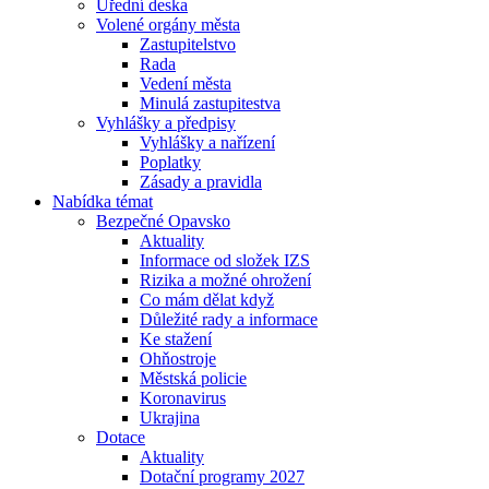
Úřední deska
Volené orgány města
Zastupitelstvo
Rada
Vedení města
Minulá zastupitestva
Vyhlášky a předpisy
Vyhlášky a nařízení
Poplatky
Zásady a pravidla
Nabídka témat
Bezpečné Opavsko
Aktuality
Informace od složek IZS
Rizika a možné ohrožení
Co mám dělat když
Důležité rady a informace
Ke stažení
Ohňostroje
Městská policie
Koronavirus
Ukrajina
Dotace
Aktuality
Dotační programy 2027