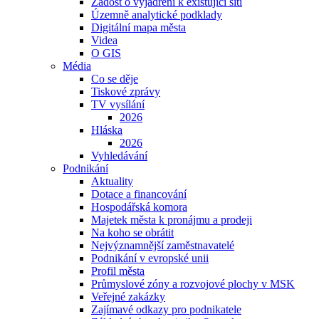
Žádost o vyjádření k existující síti
Územně analytické podklady
Digitální mapa města
Videa
O GIS
Média
Co se děje
Tiskové zprávy
TV vysílání
2026
Hláska
2026
Vyhledávání
Podnikání
Aktuality
Dotace a financování
Hospodářská komora
Majetek města k pronájmu a prodeji
Na koho se obrátit
Nejvýznamnější zaměstnavatelé
Podnikání v evropské unii
Profil města
Průmyslové zóny a rozvojové plochy v MSK
Veřejné zakázky
Zajímavé odkazy pro podnikatele