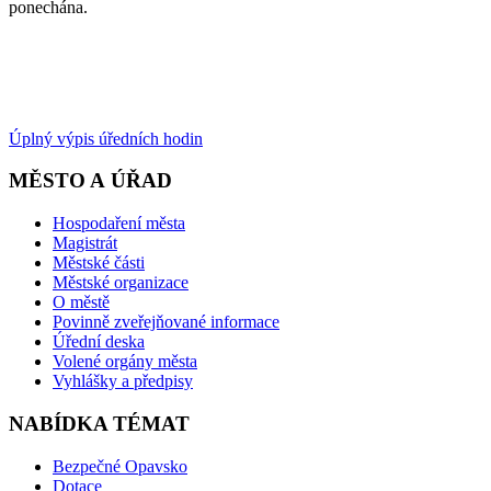
ponechána.
Úplný výpis úředních hodin
MĚSTO A ÚŘAD
Hospodaření města
Magistrát
Městské části
Městské organizace
O městě
Povinně zveřejňované informace
Úřední deska
Volené orgány města
Vyhlášky a předpisy
NABÍDKA TÉMAT
Bezpečné Opavsko
Dotace