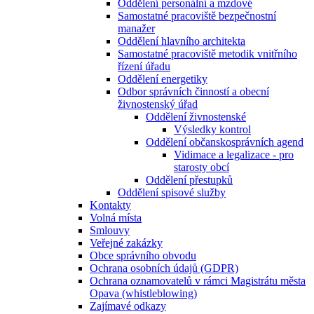
Oddělení personální a mzdové
Samostatné pracoviště bezpečnostní
manažer
Oddělení hlavního architekta
Samostatné pracoviště metodik vnitřního
řízení úřadu
Oddělení energetiky
Odbor správních činností a obecní
živnostenský úřad
Oddělení živnostenské
Výsledky kontrol
Oddělení občanskosprávních agend
Vidimace a legalizace - pro
starosty obcí
Oddělení přestupků
Oddělení spisové služby
Kontakty
Volná místa
Smlouvy
Veřejné zakázky
Obce správního obvodu
Ochrana osobních údajů (GDPR)
Ochrana oznamovatelů v rámci Magistrátu města
Opava (whistleblowing)
Zajímavé odkazy