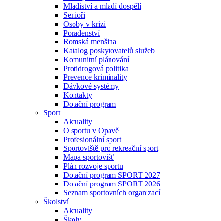
Mladiství a mladí dospělí
Senioři
Osoby v krizi
Poradenství
Romská menšina
Katalog poskytovatelů služeb
Komunitní plánování
Protidrogová politika
Prevence kriminality
Dávkové systémy
Kontakty
Dotační program
Sport
Aktuality
O sportu v Opavě
Profesionální sport
Sportoviště pro rekreační sport
Mapa sportovišť
Plán rozvoje sportu
Dotační program SPORT 2027
Dotační program SPORT 2026
Seznam sportovních organizací
Školství
Aktuality
Školy