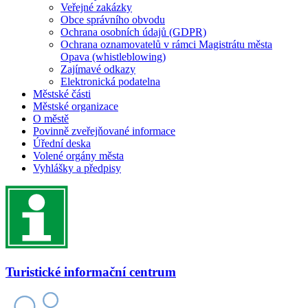
Veřejné zakázky
Obce správního obvodu
Ochrana osobních údajů (GDPR)
Ochrana oznamovatelů v rámci Magistrátu města
Opava (whistleblowing)
Zajímavé odkazy
Elektronická podatelna
Městské části
Městské organizace
O městě
Povinně zveřejňované informace
Úřední deska
Volené orgány města
Vyhlášky a předpisy
Turistické informační centrum