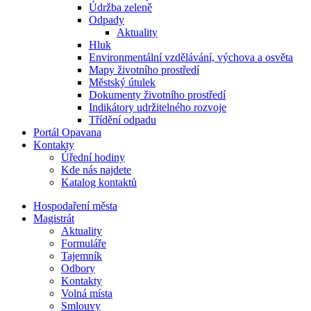
Údržba zeleně
Odpady
Aktuality
Hluk
Environmentální vzdělávání, výchova a osvěta
Mapy životního prostředí
Městský útulek
Dokumenty životního prostředí
Indikátory udržitelného rozvoje
Třídění odpadu
Portál Opavana
Kontakty
Úřední hodiny
Kde nás najdete
Katalog kontaktů
Hospodaření města
Magistrát
Aktuality
Formuláře
Tajemník
Odbory
Kontakty
Volná místa
Smlouvy