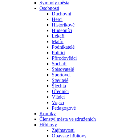
Symboly města
Osobnosti
Duchovní
Herci
Historikové
Hudebníci
Lékaři
Malíři
Podnikatelé
Politici
Přírodovědci
Sochaři
Spisovatelé
Sportovci
Stavitelé
Šlechta
Úředníci
Vládci
Vojáci
Pedagogové
Kroniky
Členství města ve sdruženích
Hřbitovy
Zajímavosti
Opavské hřbitovy