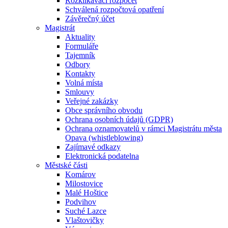
Rozklikávací rozpočet
Schválená rozpočtová opatření
Závěrečný účet
Magistrát
Aktuality
Formuláře
Tajemník
Odbory
Kontakty
Volná místa
Smlouvy
Veřejné zakázky
Obce správního obvodu
Ochrana osobních údajů (GDPR)
Ochrana oznamovatelů v rámci Magistrátu města
Opava (whistleblowing)
Zajímavé odkazy
Elektronická podatelna
Městské části
Komárov
Milostovice
Malé Hoštice
Podvihov
Suché Lazce
Vlaštovičky