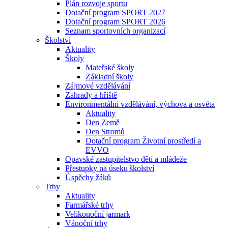
Plán rozvoje sportu
Dotační program SPORT 2027
Dotační program SPORT 2026
Seznam sportovních organizací
Školství
Aktuality
Školy
Mateřské školy
Základní školy
Zájmové vzdělávání
Zahrady a hřiště
Environmentální vzdělávání, výchova a osvěta
Aktuality
Den Země
Den Stromů
Dotační program Životní prostředí a
EVVO
Opavské zastupitelstvo dětí a mládeže
Přestupky na úseku školství
Úspěchy žáků
Trhy
Aktuality
Farmářské trhy
Velikonoční jarmark
Vánoční trhy