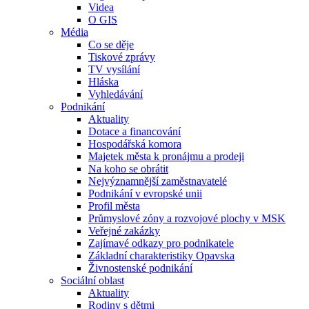
Videa
O GIS
Média
Co se děje
Tiskové zprávy
TV vysílání
Hláska
Vyhledávání
Podnikání
Aktuality
Dotace a financování
Hospodářská komora
Majetek města k pronájmu a prodeji
Na koho se obrátit
Nejvýznamnější zaměstnavatelé
Podnikání v evropské unii
Profil města
Průmyslové zóny a rozvojové plochy v MSK
Veřejné zakázky
Zajímavé odkazy pro podnikatele
Základní charakteristiky Opavska
Živnostenské podnikání
Sociální oblast
Aktuality
Rodiny s dětmi