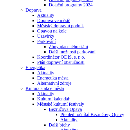
Dotační programy 2024
Doprava
Aktuality
Doprava ve městě
Městský dopravní podnik
Opavou na kole
Uzavírky
Parkování
Zóny placeného stání
Další možnosti parkování
Koordinátor ODIS, s. r. o.
Plán dopravní obslužnosti
Energetika
Aktuality
Energetika města
Alternativní zdroje
Kultura a akce města
Aktuality
Kulturní kalendář
Městské kulturní festivaly
Bezručova Opava
Přehled ročníků Bezručovy Opavy
Aktuality
Další břehy