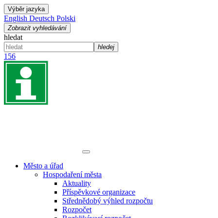
Výběr jazyka
English
Deutsch
Polski
Zobrazit vyhledávání
hledat
hledej
156
Město a úřad
Hospodaření města
Aktuality
Příspěvkové organizace
Střednědobý výhled rozpočtu
Rozpočet