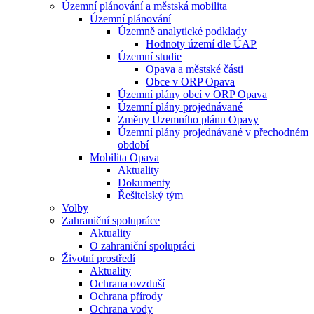
Územní plánování a městská mobilita
Územní plánování
Územně analytické podklady
Hodnoty území dle ÚAP
Územní studie
Opava a městské části
Obce v ORP Opava
Územní plány obcí v ORP Opava
Územní plány projednávané
Změny Územního plánu Opavy
Územní plány projednávané v přechodném
období
Mobilita Opava
Aktuality
Dokumenty
Řešitelský tým
Volby
Zahraniční spolupráce
Aktuality
O zahraniční spolupráci
Životní prostředí
Aktuality
Ochrana ovzduší
Ochrana přírody
Ochrana vody