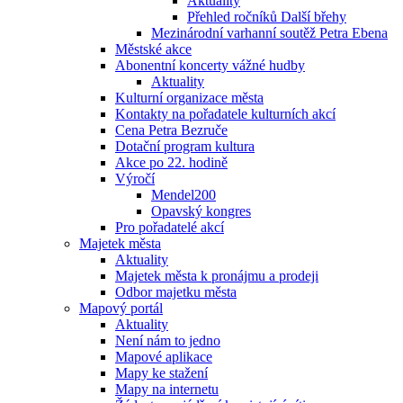
Aktuality
Přehled ročníků Další břehy
Mezinárodní varhanní soutěž Petra Ebena
Městské akce
Abonentní koncerty vážné hudby
Aktuality
Kulturní organizace města
Kontakty na pořadatele kulturních akcí
Cena Petra Bezruče
Dotační program kultura
Akce po 22. hodině
Výročí
Mendel200
Opavský kongres
Pro pořadatelé akcí
Majetek města
Aktuality
Majetek města k pronájmu a prodeji
Odbor majetku města
Mapový portál
Aktuality
Není nám to jedno
Mapové aplikace
Mapy ke stažení
Mapy na internetu