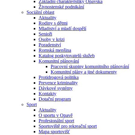
Základní charakteristiky Opavska
Živnostenské podnikání
Sociální oblast
Aktuality
Rodiny s dětmi
Mladiství a mladí dospělí
Senioři
Osoby v krizi
Poradenství
Romská menšina
Katalog poskytovatelů služeb
Komunitní plánování
Pracovní skupiny komunitního plánování
Komunitní plány a jiné dokumenty
Protidrogová politika
Prevence kriminality
Dávkové systémy
Kontakty
Dotační program
Sport
Aktuality
O sportu v Opavě
Profesionální sport
Sportoviště pro rekreační sport
Mapa sportovišť