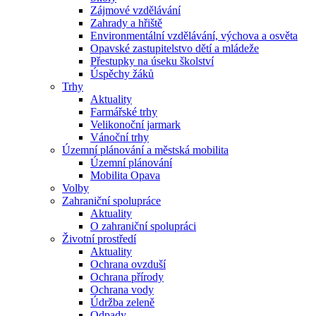
Zájmové vzdělávání
Zahrady a hřiště
Environmentální vzdělávání, výchova a osvěta
Opavské zastupitelstvo dětí a mládeže
Přestupky na úseku školství
Úspěchy žáků
Trhy
Aktuality
Farmářské trhy
Velikonoční jarmark
Vánoční trhy
Územní plánování a městská mobilita
Územní plánování
Mobilita Opava
Volby
Zahraniční spolupráce
Aktuality
O zahraniční spolupráci
Životní prostředí
Aktuality
Ochrana ovzduší
Ochrana přírody
Ochrana vody
Údržba zeleně
Odpady