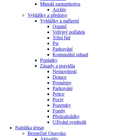
Minulá zastupitestva
Archiv
Vyhlášky a předpisy
Vyhlášky a nařízení
Ostatní
Veřejný pořádek
Tržní řád
Psi
Parkování
Komunální odpad
Poplatky
Zásady a pravidla
Nemovitosti
Dotace
Pronájmy
Parkování
Petice
Pocty
Pozemky
Fondy
Předzahrádky
Užívání symbolů
Nabídka témat
Bezpečné Opavsko
Aktuality