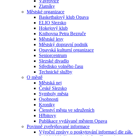
Vávrovice
Zlatníky
Městské organizace
Basketbalový klub Opava
ELIO Slezsko
Hokejový klub
Knihovna Petra Bezruče
Městské lesy
Městský dopravní podnik
Opavská kulturní organizace
Seniorcentrum
Slezské divadlo
Středisko volného času
Technické služby
O městě
Městská nej
České Slezsko
Symboly města
Osobnosti
Kroniky
Členství města ve sdruženích
Hřbitovy
Publikace vydávané městem Opava
Povinně zveřejňované informace
Výroční zprávy o poskytování informací dle zák.