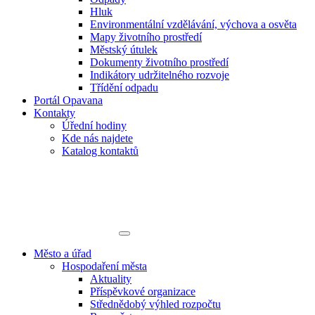
Hluk
Environmentální vzdělávání, výchova a osvěta
Mapy životního prostředí
Městský útulek
Dokumenty životního prostředí
Indikátory udržitelného rozvoje
Třídění odpadu
Portál Opavana
Kontakty
Úřední hodiny
Kde nás najdete
Katalog kontaktů
Město a úřad
Hospodaření města
Aktuality
Příspěvkové organizace
Střednědobý výhled rozpočtu