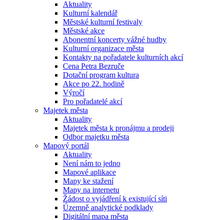
Aktuality
Kulturní kalendář
Městské kulturní festivaly
Městské akce
Abonentní koncerty vážné hudby
Kulturní organizace města
Kontakty na pořadatele kulturních akcí
Cena Petra Bezruče
Dotační program kultura
Akce po 22. hodině
Výročí
Pro pořadatelé akcí
Majetek města
Aktuality
Majetek města k pronájmu a prodeji
Odbor majetku města
Mapový portál
Aktuality
Není nám to jedno
Mapové aplikace
Mapy ke stažení
Mapy na internetu
Žádost o vyjádření k existující síti
Územně analytické podklady
Digitální mapa města