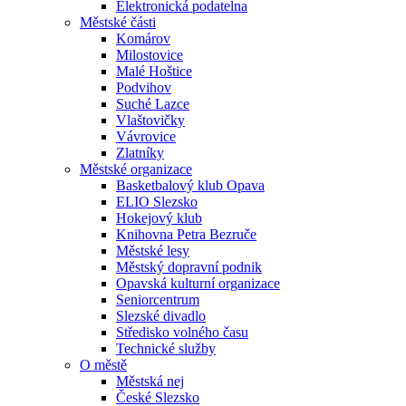
Elektronická podatelna
Městské části
Komárov
Milostovice
Malé Hoštice
Podvihov
Suché Lazce
Vlaštovičky
Vávrovice
Zlatníky
Městské organizace
Basketbalový klub Opava
ELIO Slezsko
Hokejový klub
Knihovna Petra Bezruče
Městské lesy
Městský dopravní podnik
Opavská kulturní organizace
Seniorcentrum
Slezské divadlo
Středisko volného času
Technické služby
O městě
Městská nej
České Slezsko