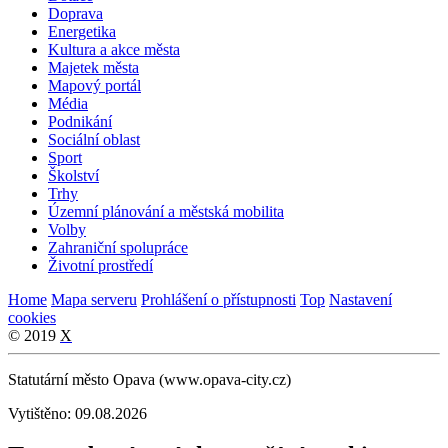
Doprava
Energetika
Kultura a akce města
Majetek města
Mapový portál
Média
Podnikání
Sociální oblast
Sport
Školství
Trhy
Územní plánování a městská mobilita
Volby
Zahraniční spolupráce
Životní prostředí
Home
Mapa serveru
Prohlášení o přístupnosti
Top
Nastavení
cookies
© 2019
X
Statutární město Opava (www.opava-city.cz)
Vytištěno: 09.08.2026