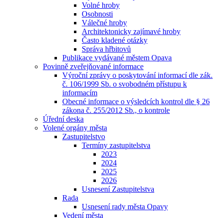
Volné hroby
Osobnosti
Válečné hroby
Architektonicky zajímavé hroby
Často kladené otázky
Správa hřbitovů
Publikace vydávané městem Opava
Povinně zveřejňované informace
Výroční zprávy o poskytování informací dle zák.
č. 106/1999 Sb. o svobodném přístupu k
informacím
Obecné informace o výsledcích kontrol dle § 26
zákona č. 255/2012 Sb., o kontrole
Úřední deska
Volené orgány města
Zastupitelstvo
Termíny zastupitelstva
2023
2024
2025
2026
Usnesení Zastupitelstva
Rada
Usnesení rady města Opavy
Vedení města