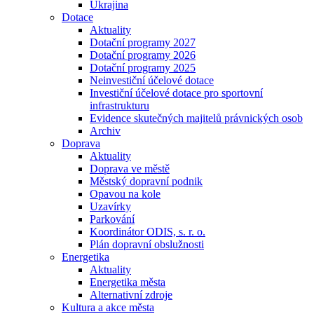
Ukrajina
Dotace
Aktuality
Dotační programy 2027
Dotační programy 2026
Dotační programy 2025
Neinvestiční účelové dotace
Investiční účelové dotace pro sportovní
infrastrukturu
Evidence skutečných majitelů právnických osob
Archiv
Doprava
Aktuality
Doprava ve městě
Městský dopravní podnik
Opavou na kole
Uzavírky
Parkování
Koordinátor ODIS, s. r. o.
Plán dopravní obslužnosti
Energetika
Aktuality
Energetika města
Alternativní zdroje
Kultura a akce města