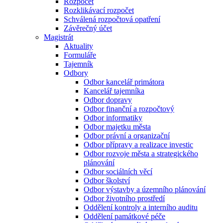
Rozpočet
Rozklikávací rozpočet
Schválená rozpočtová opatření
Závěrečný účet
Magistrát
Aktuality
Formuláře
Tajemník
Odbory
Odbor kancelář primátora
Kancelář tajemníka
Odbor dopravy
Odbor finanční a rozpočtový
Odbor informatiky
Odbor majetku města
Odbor právní a organizační
Odbor přípravy a realizace investic
Odbor rozvoje města a strategického
plánování
Odbor sociálních věcí
Odbor školství
Odbor výstavby a územního plánování
Odbor životního prostředí
Oddělení kontroly a interního auditu
Oddělení památkové péče