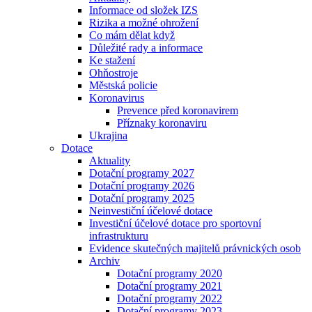
Informace od složek IZS
Rizika a možné ohrožení
Co mám dělat když
Důležité rady a informace
Ke stažení
Ohňostroje
Městská policie
Koronavirus
Prevence před koronavirem
Příznaky koronaviru
Ukrajina
Dotace
Aktuality
Dotační programy 2027
Dotační programy 2026
Dotační programy 2025
Neinvestiční účelové dotace
Investiční účelové dotace pro sportovní
infrastrukturu
Evidence skutečných majitelů právnických osob
Archiv
Dotační programy 2020
Dotační programy 2021
Dotační programy 2022
Dotační programy 2023