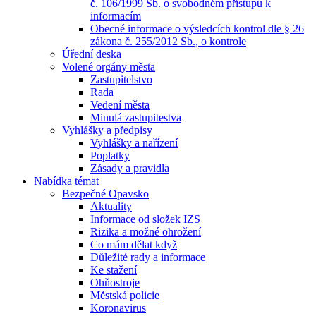
č. 106/1999 Sb. o svobodném přístupu k
informacím
Obecné informace o výsledcích kontrol dle § 26
zákona č. 255/2012 Sb., o kontrole
Úřední deska
Volené orgány města
Zastupitelstvo
Rada
Vedení města
Minulá zastupitestva
Vyhlášky a předpisy
Vyhlášky a nařízení
Poplatky
Zásady a pravidla
Nabídka témat
Bezpečné Opavsko
Aktuality
Informace od složek IZS
Rizika a možné ohrožení
Co mám dělat když
Důležité rady a informace
Ke stažení
Ohňostroje
Městská policie
Koronavirus