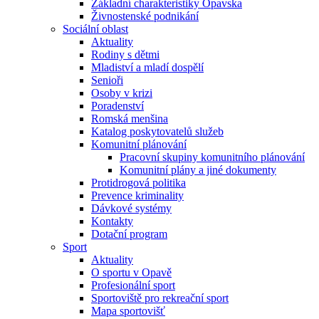
Základní charakteristiky Opavska
Živnostenské podnikání
Sociální oblast
Aktuality
Rodiny s dětmi
Mladiství a mladí dospělí
Senioři
Osoby v krizi
Poradenství
Romská menšina
Katalog poskytovatelů služeb
Komunitní plánování
Pracovní skupiny komunitního plánování
Komunitní plány a jiné dokumenty
Protidrogová politika
Prevence kriminality
Dávkové systémy
Kontakty
Dotační program
Sport
Aktuality
O sportu v Opavě
Profesionální sport
Sportoviště pro rekreační sport
Mapa sportovišť