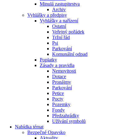
Minulá zastupitestva
Archiv
Vyhlášky a předpisy
Vyhlášky a nařízení
Ostatní
Veřejný pořádek
Tržní řád
Psi
Parkování
Komunální odpad
Poplatky
Zásady a pravidla
Nemovitosti
Dotace
Pronájmy
Parkování
Petice
Pocty
Pozemky
Fondy
Předzahrádky
Užívání symbolů
Nabídka témat
Bezpečné Opavsko
Aktuality