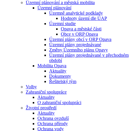
Územní plánování a městská mobilita
Územní plánování
Územně analytické podklady
Hodnoty území dle ÚAP
Územní studie
Opava a městské části
Obce v ORP Opava
Územní plány obcí v ORP Opava
Územní plány projednávané
Změny Územního plánu Opavy
Územní plány projednávané v přechodném
období
Mobilita Opava
Aktuality
Dokumenty
Řešitelský tým
Volby
Zahraniční spolupráce
Aktuality
O zahraniční spolupráci
Životní prostředí
Aktuality
Ochrana ovzduší
Ochrana přírody
Ochrana vody