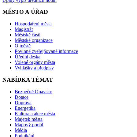
Úplný výpis úředních hodin
MĚSTO A ÚŘAD
Hospodaření města
Magistrát
Městské části
Městské organizace
O městě
Povinně zveřejňované informace
Úřední deska
Volené orgány města
Vyhlášky a předpisy
NABÍDKA TÉMAT
Bezpečné Opavsko
Dotace
Doprava
Energetika
Kultura a akce města
Majetek města
Mapový portál
Média
Podnikání