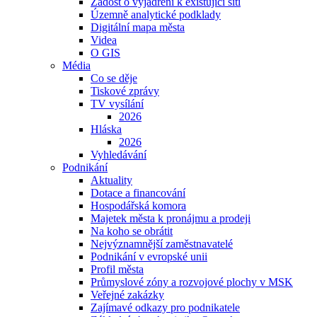
Žádost o vyjádření k existující síti
Územně analytické podklady
Digitální mapa města
Videa
O GIS
Média
Co se děje
Tiskové zprávy
TV vysílání
2026
Hláska
2026
Vyhledávání
Podnikání
Aktuality
Dotace a financování
Hospodářská komora
Majetek města k pronájmu a prodeji
Na koho se obrátit
Nejvýznamnější zaměstnavatelé
Podnikání v evropské unii
Profil města
Průmyslové zóny a rozvojové plochy v MSK
Veřejné zakázky
Zajímavé odkazy pro podnikatele