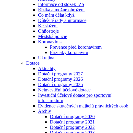
Informace od složek IZS
Rizika a možné ohrožení
Co mám dělat když
Důležité rady a informace
Ke stažení
Ohňostroje
Městská policie
Koronavirus
Prevence před koronavirem
Příznaky koronaviru
Ukrajina
Dotace
Aktuality
Dotační programy 2027
Dotační programy 2026
Dotační programy 2025
Neinvestiční účelové dotace
Investiční účelové dotace pro sportovní
infrastrukturu
Evidence skutečných majitelů právnických osob
Archiv
Dotační programy 2020
Dotační programy 2021
Dotační programy 2022
Dotační programy 2023