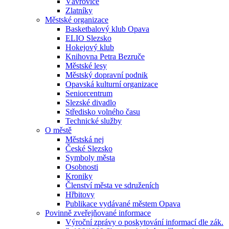
Vávrovice
Zlatníky
Městské organizace
Basketbalový klub Opava
ELIO Slezsko
Hokejový klub
Knihovna Petra Bezruče
Městské lesy
Městský dopravní podnik
Opavská kulturní organizace
Seniorcentrum
Slezské divadlo
Středisko volného času
Technické služby
O městě
Městská nej
České Slezsko
Symboly města
Osobnosti
Kroniky
Členství města ve sdruženích
Hřbitovy
Publikace vydávané městem Opava
Povinně zveřejňované informace
Výroční zprávy o poskytování informací dle zák.