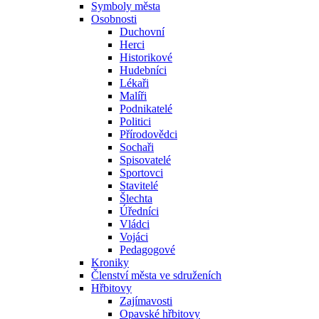
Symboly města
Osobnosti
Duchovní
Herci
Historikové
Hudebníci
Lékaři
Malíři
Podnikatelé
Politici
Přírodovědci
Sochaři
Spisovatelé
Sportovci
Stavitelé
Šlechta
Úředníci
Vládci
Vojáci
Pedagogové
Kroniky
Členství města ve sdruženích
Hřbitovy
Zajímavosti
Opavské hřbitovy