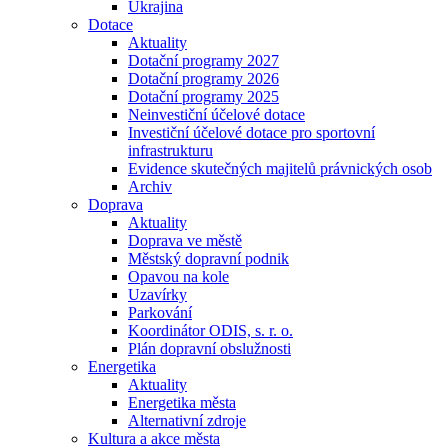
Ukrajina
Dotace
Aktuality
Dotační programy 2027
Dotační programy 2026
Dotační programy 2025
Neinvestiční účelové dotace
Investiční účelové dotace pro sportovní
infrastrukturu
Evidence skutečných majitelů právnických osob
Archiv
Doprava
Aktuality
Doprava ve městě
Městský dopravní podnik
Opavou na kole
Uzavírky
Parkování
Koordinátor ODIS, s. r. o.
Plán dopravní obslužnosti
Energetika
Aktuality
Energetika města
Alternativní zdroje
Kultura a akce města