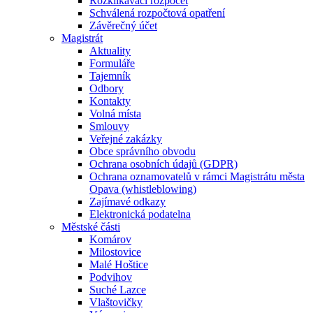
Rozklikávací rozpočet
Schválená rozpočtová opatření
Závěrečný účet
Magistrát
Aktuality
Formuláře
Tajemník
Odbory
Kontakty
Volná místa
Smlouvy
Veřejné zakázky
Obce správního obvodu
Ochrana osobních údajů (GDPR)
Ochrana oznamovatelů v rámci Magistrátu města
Opava (whistleblowing)
Zajímavé odkazy
Elektronická podatelna
Městské části
Komárov
Milostovice
Malé Hoštice
Podvihov
Suché Lazce
Vlaštovičky