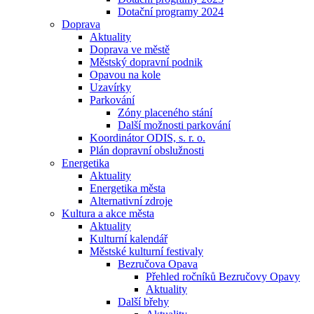
Dotační programy 2024
Doprava
Aktuality
Doprava ve městě
Městský dopravní podnik
Opavou na kole
Uzavírky
Parkování
Zóny placeného stání
Další možnosti parkování
Koordinátor ODIS, s. r. o.
Plán dopravní obslužnosti
Energetika
Aktuality
Energetika města
Alternativní zdroje
Kultura a akce města
Aktuality
Kulturní kalendář
Městské kulturní festivaly
Bezručova Opava
Přehled ročníků Bezručovy Opavy
Aktuality
Další břehy