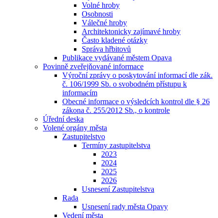
Volné hroby
Osobnosti
Válečné hroby
Architektonicky zajímavé hroby
Často kladené otázky
Správa hřbitovů
Publikace vydávané městem Opava
Povinně zveřejňované informace
Výroční zprávy o poskytování informací dle zák.
č. 106/1999 Sb. o svobodném přístupu k
informacím
Obecné informace o výsledcích kontrol dle § 26
zákona č. 255/2012 Sb., o kontrole
Úřední deska
Volené orgány města
Zastupitelstvo
Termíny zastupitelstva
2023
2024
2025
2026
Usnesení Zastupitelstva
Rada
Usnesení rady města Opavy
Vedení města