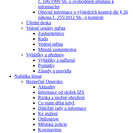
č. 106/1999 Sb. o svobodném přístupu k
informacím
Obecné informace o výsledcích kontrol dle § 26
zákona č. 255/2012 Sb., o kontrole
Úřední deska
Volené orgány města
Zastupitelstvo
Rada
Vedení města
Minulá zastupitestva
Vyhlášky a předpisy
Vyhlášky a nařízení
Poplatky
Zásady a pravidla
Nabídka témat
Bezpečné Opavsko
Aktuality
Informace od složek IZS
Rizika a možné ohrožení
Co mám dělat když
Důležité rady a informace
Ke stažení
Ohňostroje
Městská policie
Koronavirus