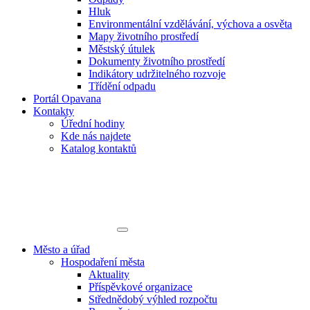
Hluk
Environmentální vzdělávání, výchova a osvěta
Mapy životního prostředí
Městský útulek
Dokumenty životního prostředí
Indikátory udržitelného rozvoje
Třídění odpadu
Portál Opavana
Kontakty
Úřední hodiny
Kde nás najdete
Katalog kontaktů
Město a úřad
Hospodaření města
Aktuality
Příspěvkové organizace
Střednědobý výhled rozpočtu