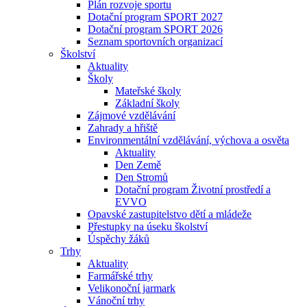
Plán rozvoje sportu
Dotační program SPORT 2027
Dotační program SPORT 2026
Seznam sportovních organizací
Školství
Aktuality
Školy
Mateřské školy
Základní školy
Zájmové vzdělávání
Zahrady a hřiště
Environmentální vzdělávání, výchova a osvěta
Aktuality
Den Země
Den Stromů
Dotační program Životní prostředí a
EVVO
Opavské zastupitelstvo dětí a mládeže
Přestupky na úseku školství
Úspěchy žáků
Trhy
Aktuality
Farmářské trhy
Velikonoční jarmark
Vánoční trhy