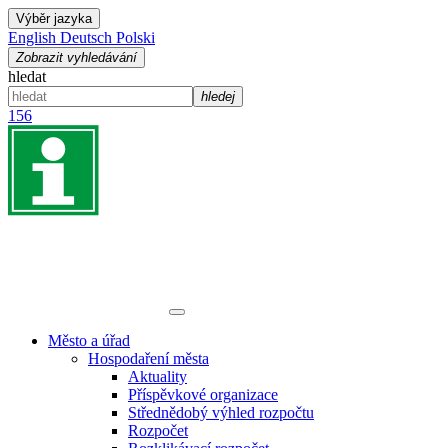
Výběr jazyka
English
Deutsch
Polski
Zobrazit vyhledávání
hledat
hledej
156
Město a úřad
Hospodaření města
Aktuality
Příspěvkové organizace
Střednědobý výhled rozpočtu
Rozpočet