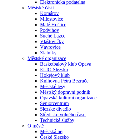
Elektronická podatelna
Městské části
Komárov
Milostovice
Malé Hoštice
Podvihov
Suché Lazce
Vlaštovičky
Vávrovice
Zlatníky
Městské organizace
Basketbalový klub Opava
ELIO Slezsko
Hokejový klub
Knihovna Petra Bezruče
Městské lesy
Městský dopravní podnik
Opavská kulturní organizace
Seniorcentrum
Slezské divadlo
Středisko volného času
Technické služby
O městě
Městská nej
České Slezsko