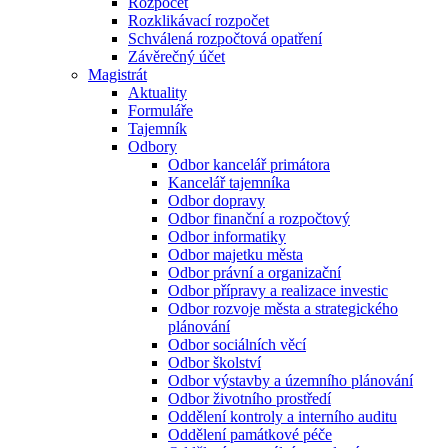
Rozpočet
Rozklikávací rozpočet
Schválená rozpočtová opatření
Závěrečný účet
Magistrát
Aktuality
Formuláře
Tajemník
Odbory
Odbor kancelář primátora
Kancelář tajemníka
Odbor dopravy
Odbor finanční a rozpočtový
Odbor informatiky
Odbor majetku města
Odbor právní a organizační
Odbor přípravy a realizace investic
Odbor rozvoje města a strategického
plánování
Odbor sociálních věcí
Odbor školství
Odbor výstavby a územního plánování
Odbor životního prostředí
Oddělení kontroly a interního auditu
Oddělení památkové péče