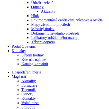
Údržba zeleně
Odpady
Aktuality
Hluk
Environmentální vzdělávání, výchova a osvěta
Mapy životního prostředí
Městský útulek
Dokumenty životního prostředí
Indikátory udržitelného rozvoje
Třídění odpadu
Portál Opavana
Kontakty
Úřední hodiny
Kde nás najdete
Katalog kontaktů
Hospodaření města
Magistrát
Aktuality
Formuláře
Tajemník
Odbory
Kontakty
Volná místa
Smlouvy