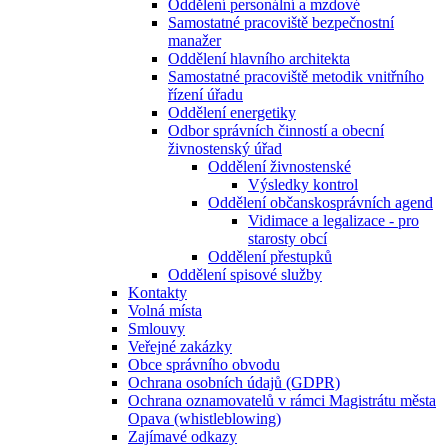
Oddělení personální a mzdové
Samostatné pracoviště bezpečnostní
manažer
Oddělení hlavního architekta
Samostatné pracoviště metodik vnitřního
řízení úřadu
Oddělení energetiky
Odbor správních činností a obecní
živnostenský úřad
Oddělení živnostenské
Výsledky kontrol
Oddělení občanskosprávních agend
Vidimace a legalizace - pro
starosty obcí
Oddělení přestupků
Oddělení spisové služby
Kontakty
Volná místa
Smlouvy
Veřejné zakázky
Obce správního obvodu
Ochrana osobních údajů (GDPR)
Ochrana oznamovatelů v rámci Magistrátu města
Opava (whistleblowing)
Zajímavé odkazy