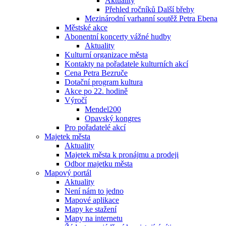
Aktuality
Přehled ročníků Další břehy
Mezinárodní varhanní soutěž Petra Ebena
Městské akce
Abonentní koncerty vážné hudby
Aktuality
Kulturní organizace města
Kontakty na pořadatele kulturních akcí
Cena Petra Bezruče
Dotační program kultura
Akce po 22. hodině
Výročí
Mendel200
Opavský kongres
Pro pořadatelé akcí
Majetek města
Aktuality
Majetek města k pronájmu a prodeji
Odbor majetku města
Mapový portál
Aktuality
Není nám to jedno
Mapové aplikace
Mapy ke stažení
Mapy na internetu