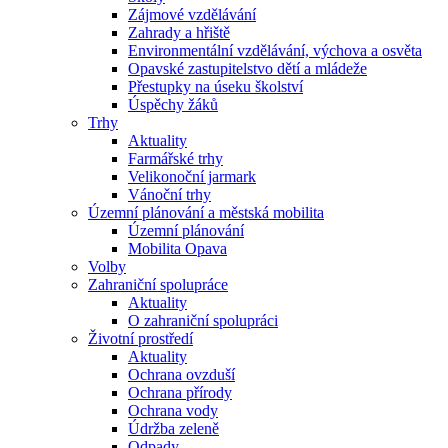
Zájmové vzdělávání
Zahrady a hřiště
Environmentální vzdělávání, výchova a osvěta
Opavské zastupitelstvo dětí a mládeže
Přestupky na úseku školství
Úspěchy žáků
Trhy
Aktuality
Farmářské trhy
Velikonoční jarmark
Vánoční trhy
Územní plánování a městská mobilita
Územní plánování
Mobilita Opava
Volby
Zahraniční spolupráce
Aktuality
O zahraniční spolupráci
Životní prostředí
Aktuality
Ochrana ovzduší
Ochrana přírody
Ochrana vody
Údržba zeleně
Odpady