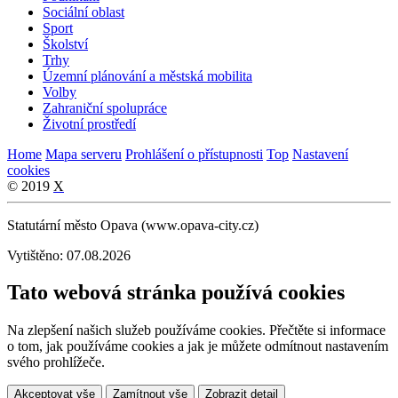
Sociální oblast
Sport
Školství
Trhy
Územní plánování a městská mobilita
Volby
Zahraniční spolupráce
Životní prostředí
Home
Mapa serveru
Prohlášení o přístupnosti
Top
Nastavení
cookies
© 2019
X
Statutární město Opava (www.opava-city.cz)
Vytištěno: 07.08.2026
Tato webová stránka používá cookies
Na zlepšení našich služeb používáme cookies. Přečtěte si informace
o tom, jak používáme cookies a jak je můžete odmítnout nastavením
svého prohlížeče.
Akceptovat vše
Zamítnout vše
Zobrazit detail