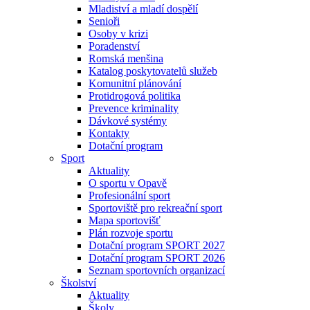
Mladiství a mladí dospělí
Senioři
Osoby v krizi
Poradenství
Romská menšina
Katalog poskytovatelů služeb
Komunitní plánování
Protidrogová politika
Prevence kriminality
Dávkové systémy
Kontakty
Dotační program
Sport
Aktuality
O sportu v Opavě
Profesionální sport
Sportoviště pro rekreační sport
Mapa sportovišť
Plán rozvoje sportu
Dotační program SPORT 2027
Dotační program SPORT 2026
Seznam sportovních organizací
Školství
Aktuality
Školy