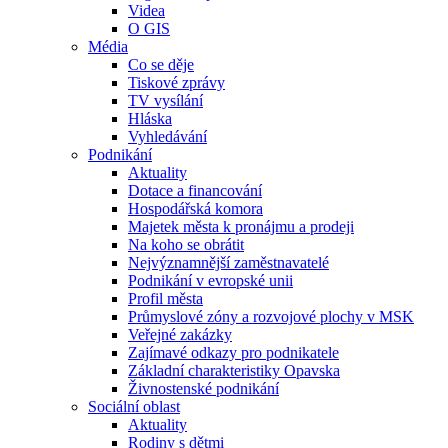
Videa
O GIS
Média
Co se děje
Tiskové zprávy
TV vysílání
Hláska
Vyhledávání
Podnikání
Aktuality
Dotace a financování
Hospodářská komora
Majetek města k pronájmu a prodeji
Na koho se obrátit
Nejvýznamnější zaměstnavatelé
Podnikání v evropské unii
Profil města
Průmyslové zóny a rozvojové plochy v MSK
Veřejné zakázky
Zajímavé odkazy pro podnikatele
Základní charakteristiky Opavska
Živnostenské podnikání
Sociální oblast
Aktuality
Rodiny s dětmi