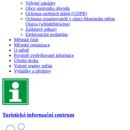
Veřejné zakázky
Obce správního obvodu
Ochrana osobních údajů (GDPR)
Ochrana oznamovatelů v rámci Magistrátu města
Opava (whistleblowing)
Zajímavé odkazy
Elektronická podatelna
Městské části
Městské organizace
O městě
Povinně zveřejňované informace
Úřední deska
Volené orgány města
Vyhlášky a předpisy
Turistické informační centrum