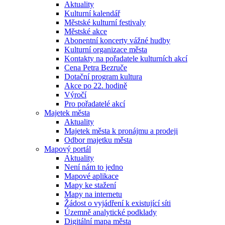
Aktuality
Kulturní kalendář
Městské kulturní festivaly
Městské akce
Abonentní koncerty vážné hudby
Kulturní organizace města
Kontakty na pořadatele kulturních akcí
Cena Petra Bezruče
Dotační program kultura
Akce po 22. hodině
Výročí
Pro pořadatelé akcí
Majetek města
Aktuality
Majetek města k pronájmu a prodeji
Odbor majetku města
Mapový portál
Aktuality
Není nám to jedno
Mapové aplikace
Mapy ke stažení
Mapy na internetu
Žádost o vyjádření k existující síti
Územně analytické podklady
Digitální mapa města