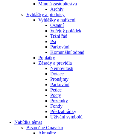
Minulá zastupitestva
Archiv
Vyhlášky a předpisy
Vyhlášky a nařízení
Ostatní
Veřejný pořádek
Tržní řád
Psi
Parkování
Komunální odpad
Poplatky
Zásady a pravidla
Nemovitosti
Dotace
Pronájmy
Parkování
Petice
Pocty
Pozemky
Fondy
Předzahrádky
Užívání symbolů
Nabídka témat
Bezpečné Opavsko
Aktuality