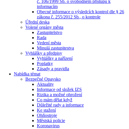
č. 106/1999 Sb. o svobodném přístupu k
informacím
Obecné informace o výsledcích kontrol dle § 26
zákona č. 255/2012 Sb., o kontrole
Úřední deska
Volené orgány města
Zastupitelstvo
Rada
Vedení města
Minulá zastupitestva
Vyhlášky a předpisy
Vyhlášky a nařízení
Poplatky
Zásady a pravidla
Nabídka témat
Bezpečné Opavsko
Aktuality
Informace od složek IZS
Rizika a možné ohrožení
Co mám dělat když
Důležité rady a informace
Ke stažení
Ohňostroje
Městská policie
Koronavirus