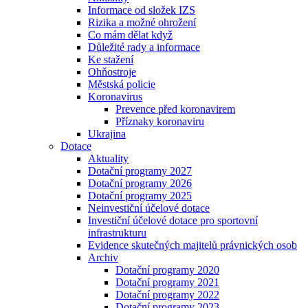
Informace od složek IZS
Rizika a možné ohrožení
Co mám dělat když
Důležité rady a informace
Ke stažení
Ohňostroje
Městská policie
Koronavirus
Prevence před koronavirem
Příznaky koronaviru
Ukrajina
Dotace
Aktuality
Dotační programy 2027
Dotační programy 2026
Dotační programy 2025
Neinvestiční účelové dotace
Investiční účelové dotace pro sportovní
infrastrukturu
Evidence skutečných majitelů právnických osob
Archiv
Dotační programy 2020
Dotační programy 2021
Dotační programy 2022
Dotační programy 2023