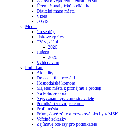
Žádost o vyjádření k existující síti
Územně analytické podklady
Digitální mapa města
Videa
O GIS
Média
Co se děje
Tiskové zprávy
TV vysílání
2026
Hláska
2026
Vyhledávání
Podnikání
Aktuality
Dotace a financování
Hospodářská komora
Majetek města k pronájmu a prodeji
Na koho se obrátit
Nejvýznamnější zaměstnavatelé
Podnikání v evropské unii
Profil města
Průmyslové zóny a rozvojové plochy v MSK
Veřejné zakázky
Zajímavé odkazy pro podnikatele