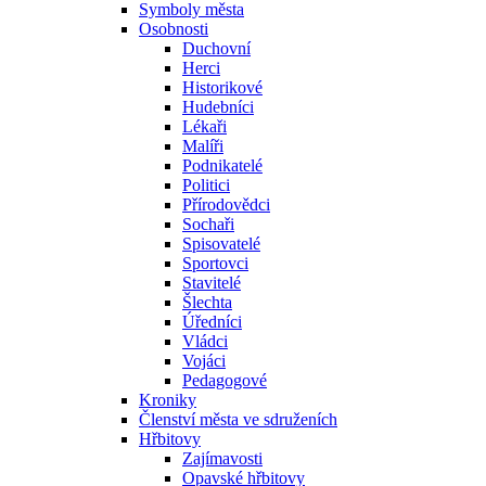
Symboly města
Osobnosti
Duchovní
Herci
Historikové
Hudebníci
Lékaři
Malíři
Podnikatelé
Politici
Přírodovědci
Sochaři
Spisovatelé
Sportovci
Stavitelé
Šlechta
Úředníci
Vládci
Vojáci
Pedagogové
Kroniky
Členství města ve sdruženích
Hřbitovy
Zajímavosti
Opavské hřbitovy