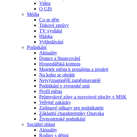
Videa
O GIS
Média
Co se děje
Tiskové zprávy
TV vysílání
Hláska
Vyhledávání
Podnikání
Aktuality
Dotace a financování
Hospodářská komora
Majetek města k pronájmu a prodeji
Na koho se obrátit
Nejvýznamnější zaměstnavatelé
Podnikání v evropské unii
Profil města
Průmyslové zóny a rozvojové plochy v MSK
Veřejné zakázky
Zajímavé odkazy pro podnikatele
Základní charakteristiky Opavska
Živnostenské podnikání
Sociální oblast
Aktuality
Rodiny s dětmi