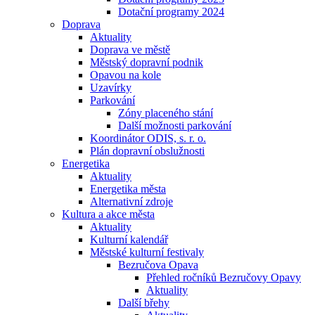
Dotační programy 2024
Doprava
Aktuality
Doprava ve městě
Městský dopravní podnik
Opavou na kole
Uzavírky
Parkování
Zóny placeného stání
Další možnosti parkování
Koordinátor ODIS, s. r. o.
Plán dopravní obslužnosti
Energetika
Aktuality
Energetika města
Alternativní zdroje
Kultura a akce města
Aktuality
Kulturní kalendář
Městské kulturní festivaly
Bezručova Opava
Přehled ročníků Bezručovy Opavy
Aktuality
Další břehy