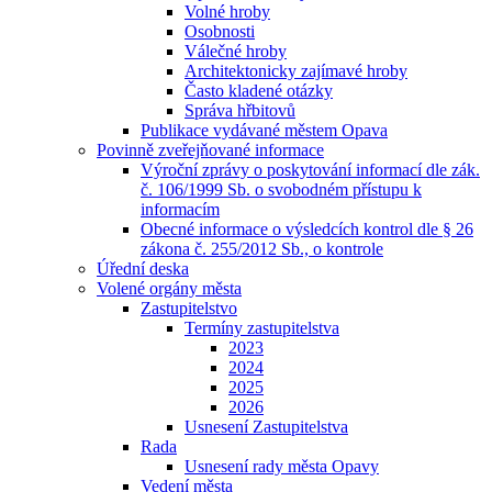
Volné hroby
Osobnosti
Válečné hroby
Architektonicky zajímavé hroby
Často kladené otázky
Správa hřbitovů
Publikace vydávané městem Opava
Povinně zveřejňované informace
Výroční zprávy o poskytování informací dle zák.
č. 106/1999 Sb. o svobodném přístupu k
informacím
Obecné informace o výsledcích kontrol dle § 26
zákona č. 255/2012 Sb., o kontrole
Úřední deska
Volené orgány města
Zastupitelstvo
Termíny zastupitelstva
2023
2024
2025
2026
Usnesení Zastupitelstva
Rada
Usnesení rady města Opavy
Vedení města