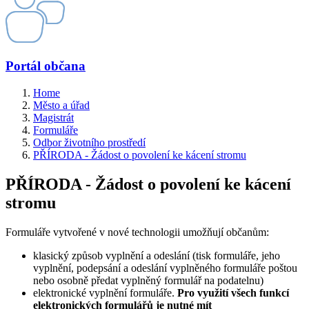
Portál občana
Home
Město a úřad
Magistrát
Formuláře
Odbor životního prostředí
PŘÍRODA - Žádost o povolení ke kácení stromu
PŘÍRODA - Žádost o povolení ke kácení
stromu
Formuláře vytvořené v nové technologii umožňují občanům:
klasický způsob vyplnění a odeslání (tisk formuláře, jeho
vyplnění, podepsání a odeslání vyplněného formuláře poštou
nebo osobně předat vyplněný formulář na podatelnu)
elektronické vyplnění formuláře.
Pro využití všech funkcí
elektronických formulářů je nutné mít