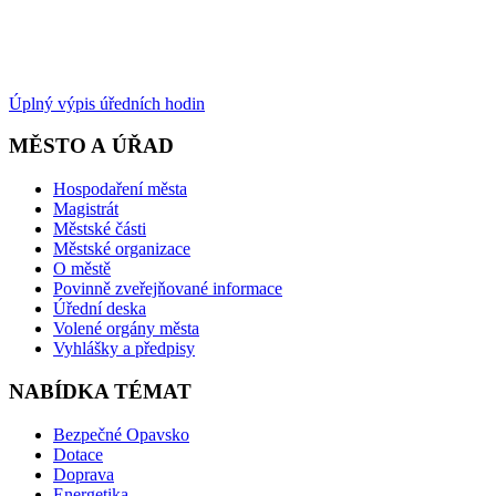
Úplný výpis úředních hodin
MĚSTO A ÚŘAD
Hospodaření města
Magistrát
Městské části
Městské organizace
O městě
Povinně zveřejňované informace
Úřední deska
Volené orgány města
Vyhlášky a předpisy
NABÍDKA TÉMAT
Bezpečné Opavsko
Dotace
Doprava
Energetika