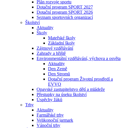
Plán rozvoje sportu
Dotační program SPORT 2027
Dotační program SPORT 2026
Seznam sportovních organizací
Školství
Aktuality
Školy
Mateřské školy
Základní školy
Zájmové vzdělávání
Zahrady a hřiště
Environmentální vzdělávání, výchova a osvěta
Aktuality
Den Země
Den Stromů
Dotační program Životní prostředí a
EVVO
Opavské zastupitelstvo dětí a mládeže
Přestupky na úseku školství
Úspěchy žáků
Trhy
Aktuality
Farmářské trhy
Velikonoční jarmark
Vánoční trhy