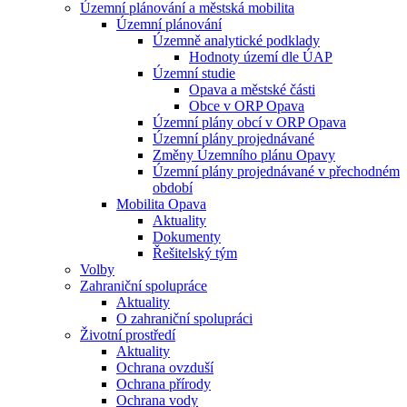
Územní plánování a městská mobilita
Územní plánování
Územně analytické podklady
Hodnoty území dle ÚAP
Územní studie
Opava a městské části
Obce v ORP Opava
Územní plány obcí v ORP Opava
Územní plány projednávané
Změny Územního plánu Opavy
Územní plány projednávané v přechodném
období
Mobilita Opava
Aktuality
Dokumenty
Řešitelský tým
Volby
Zahraniční spolupráce
Aktuality
O zahraniční spolupráci
Životní prostředí
Aktuality
Ochrana ovzduší
Ochrana přírody
Ochrana vody