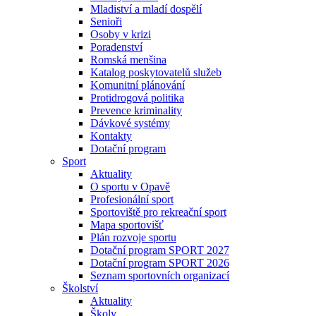
Mladiství a mladí dospělí
Senioři
Osoby v krizi
Poradenství
Romská menšina
Katalog poskytovatelů služeb
Komunitní plánování
Protidrogová politika
Prevence kriminality
Dávkové systémy
Kontakty
Dotační program
Sport
Aktuality
O sportu v Opavě
Profesionální sport
Sportoviště pro rekreační sport
Mapa sportovišť
Plán rozvoje sportu
Dotační program SPORT 2027
Dotační program SPORT 2026
Seznam sportovních organizací
Školství
Aktuality
Školy