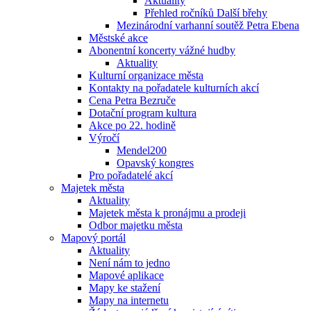
Aktuality
Přehled ročníků Další břehy
Mezinárodní varhanní soutěž Petra Ebena
Městské akce
Abonentní koncerty vážné hudby
Aktuality
Kulturní organizace města
Kontakty na pořadatele kulturních akcí
Cena Petra Bezruče
Dotační program kultura
Akce po 22. hodině
Výročí
Mendel200
Opavský kongres
Pro pořadatelé akcí
Majetek města
Aktuality
Majetek města k pronájmu a prodeji
Odbor majetku města
Mapový portál
Aktuality
Není nám to jedno
Mapové aplikace
Mapy ke stažení
Mapy na internetu