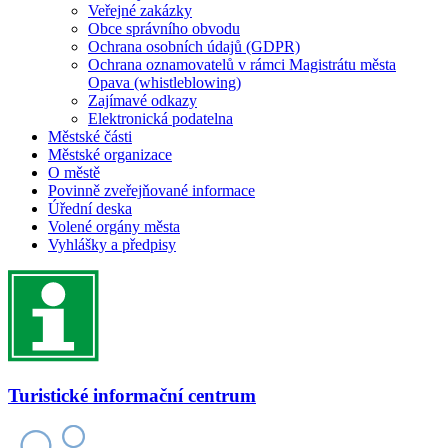
Veřejné zakázky
Obce správního obvodu
Ochrana osobních údajů (GDPR)
Ochrana oznamovatelů v rámci Magistrátu města
Opava (whistleblowing)
Zajímavé odkazy
Elektronická podatelna
Městské části
Městské organizace
O městě
Povinně zveřejňované informace
Úřední deska
Volené orgány města
Vyhlášky a předpisy
Turistické informační centrum