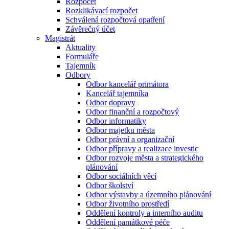
Rozpočet
Rozklikávací rozpočet
Schválená rozpočtová opatření
Závěrečný účet
Magistrát
Aktuality
Formuláře
Tajemník
Odbory
Odbor kancelář primátora
Kancelář tajemníka
Odbor dopravy
Odbor finanční a rozpočtový
Odbor informatiky
Odbor majetku města
Odbor právní a organizační
Odbor přípravy a realizace investic
Odbor rozvoje města a strategického
plánování
Odbor sociálních věcí
Odbor školství
Odbor výstavby a územního plánování
Odbor životního prostředí
Oddělení kontroly a interního auditu
Oddělení památkové péče