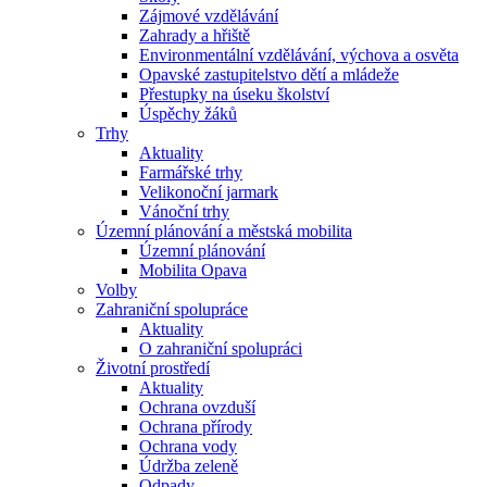
Zájmové vzdělávání
Zahrady a hřiště
Environmentální vzdělávání, výchova a osvěta
Opavské zastupitelstvo dětí a mládeže
Přestupky na úseku školství
Úspěchy žáků
Trhy
Aktuality
Farmářské trhy
Velikonoční jarmark
Vánoční trhy
Územní plánování a městská mobilita
Územní plánování
Mobilita Opava
Volby
Zahraniční spolupráce
Aktuality
O zahraniční spolupráci
Životní prostředí
Aktuality
Ochrana ovzduší
Ochrana přírody
Ochrana vody
Údržba zeleně
Odpady