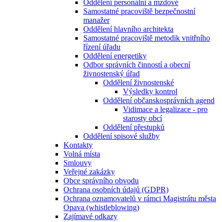
Oddělení personální a mzdové
Samostatné pracoviště bezpečnostní
manažer
Oddělení hlavního architekta
Samostatné pracoviště metodik vnitřního
řízení úřadu
Oddělení energetiky
Odbor správních činností a obecní
živnostenský úřad
Oddělení živnostenské
Výsledky kontrol
Oddělení občanskosprávních agend
Vidimace a legalizace - pro
starosty obcí
Oddělení přestupků
Oddělení spisové služby
Kontakty
Volná místa
Smlouvy
Veřejné zakázky
Obce správního obvodu
Ochrana osobních údajů (GDPR)
Ochrana oznamovatelů v rámci Magistrátu města
Opava (whistleblowing)
Zajímavé odkazy