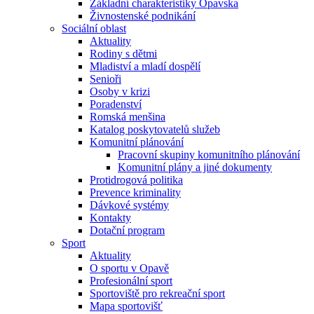
Základní charakteristiky Opavska
Živnostenské podnikání
Sociální oblast
Aktuality
Rodiny s dětmi
Mladiství a mladí dospělí
Senioři
Osoby v krizi
Poradenství
Romská menšina
Katalog poskytovatelů služeb
Komunitní plánování
Pracovní skupiny komunitního plánování
Komunitní plány a jiné dokumenty
Protidrogová politika
Prevence kriminality
Dávkové systémy
Kontakty
Dotační program
Sport
Aktuality
O sportu v Opavě
Profesionální sport
Sportoviště pro rekreační sport
Mapa sportovišť