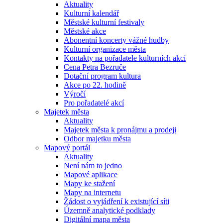
Aktuality
Kulturní kalendář
Městské kulturní festivaly
Městské akce
Abonentní koncerty vážné hudby
Kulturní organizace města
Kontakty na pořadatele kulturních akcí
Cena Petra Bezruče
Dotační program kultura
Akce po 22. hodině
Výročí
Pro pořadatelé akcí
Majetek města
Aktuality
Majetek města k pronájmu a prodeji
Odbor majetku města
Mapový portál
Aktuality
Není nám to jedno
Mapové aplikace
Mapy ke stažení
Mapy na internetu
Žádost o vyjádření k existující síti
Územně analytické podklady
Digitální mapa města