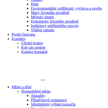
Hluk
Environmentální vzdělávání, výchova a osvěta
Mapy životního prostředí
Městský útulek
Dokumenty životního prostředí
Indikátory udržitelného rozvoje
Třídění odpadu
Portál Opavana
Kontakty
Úřední hodiny
Kde nás najdete
Katalog kontaktů
Město a úřad
Hospodaření města
Aktuality
Příspěvkové organizace
Střednědobý výhled rozpočtu