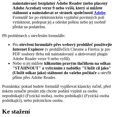
nainstalovaný
bezplatný Adobe Reader (nebo placený
Adobe Acrobat)
verze 9 nebo vyšší, který si můžete
stáhnout a nainstalovat ze stránek společnosti
Adobe
.
Formulář lze po elektronickém vyplnění povinných polí
vytisknout, podepsat jej a odeslat poštou nebo jej osobně
předat na podatelnu.
Při problémech s otevřením formuláře:
Pro
otevření formuláře přes webový prohlížeč používejte
Internet Explorer
(v prohlížečích Chrome a Firefox je pro
PDF soubory třeba mít nainstalovaný a aktivovaný plugin
Adobe Reader verze 9 nebo vyšší).
Nebo si jej můžete
kliknutím pravým tlačítkem na odkaz
"STÁHNOUT" a vybráním z nabídky "Uložit cíl jako"
(Uložit odkaz jako) stáhnout do vašeho počítače
a otevřít
přímo přes Adobe Reader.
Poznámka: pokud budete formulář vyplňovat klasicky ručně, před
tiskem označte prosím zda chcete podání vyplnit za osobu
nepodnikající (Fyzická osoba), osobu podnikající (Fyzická osoba
podnikající), nebo právnickou osobu.
Ke stažení