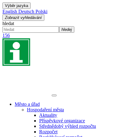
Výběr jazyka
English
Deutsch
Polski
Zobrazit vyhledávání
hledat
hledej
156
Město a úřad
Hospodaření města
Aktuality
Příspěvkové organizace
Střednědobý výhled rozpočtu
Rozpočet