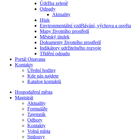
Údržba zeleně
Odpady
Aktuality
Hluk
Environmentální vzdělávání, výchova a osvěta
Mapy životního prostředí
Městský útulek
Dokumenty životního prostředí
Indikátory udržitelného rozvoje
Třídění odpadu
Portál Opavana
Kontakty
Úřední hodiny
Kde nás najdete
Katalog kontaktů
Hospodaření města
Magistrát
Aktuality
Formuláře
Tajemník
Odbory
Kontakty
Volná místa
Smlouvy