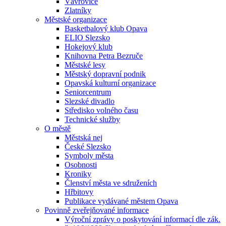
Vávrovice
Zlatníky
Městské organizace
Basketbalový klub Opava
ELIO Slezsko
Hokejový klub
Knihovna Petra Bezruče
Městské lesy
Městský dopravní podnik
Opavská kulturní organizace
Seniorcentrum
Slezské divadlo
Středisko volného času
Technické služby
O městě
Městská nej
České Slezsko
Symboly města
Osobnosti
Kroniky
Členství města ve sdruženích
Hřbitovy
Publikace vydávané městem Opava
Povinně zveřejňované informace
Výroční zprávy o poskytování informací dle zák.