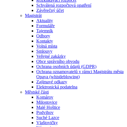
Rozklikávací rozpočet
Schválená rozpočtová opatření
Závěrečný účet
Magistrát
Aktuality
Formuláře
Tajemník
Odbory
Kontakty
Volná místa
Smlouvy
Veřejné zakázky
Obce správního obvodu
Ochrana osobních údajů (GDPR)
Ochrana oznamovatelů v rámci Magistrátu města
Opava (whistleblowing)
Zajímavé odkazy
Elektronická podatelna
Městské části
Komárov
Milostovice
Malé Hoštice
Podvihov
Suché Lazce
Vlaštovičky