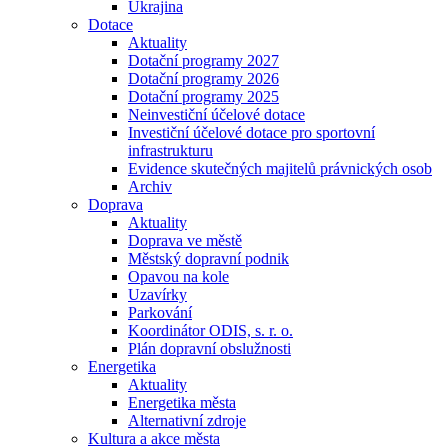
Ukrajina
Dotace
Aktuality
Dotační programy 2027
Dotační programy 2026
Dotační programy 2025
Neinvestiční účelové dotace
Investiční účelové dotace pro sportovní
infrastrukturu
Evidence skutečných majitelů právnických osob
Archiv
Doprava
Aktuality
Doprava ve městě
Městský dopravní podnik
Opavou na kole
Uzavírky
Parkování
Koordinátor ODIS, s. r. o.
Plán dopravní obslužnosti
Energetika
Aktuality
Energetika města
Alternativní zdroje
Kultura a akce města