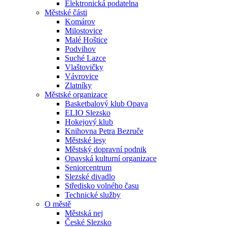
Elektronická podatelna
Městské části
Komárov
Milostovice
Malé Hoštice
Podvihov
Suché Lazce
Vlaštovičky
Vávrovice
Zlatníky
Městské organizace
Basketbalový klub Opava
ELIO Slezsko
Hokejový klub
Knihovna Petra Bezruče
Městské lesy
Městský dopravní podnik
Opavská kulturní organizace
Seniorcentrum
Slezské divadlo
Středisko volného času
Technické služby
O městě
Městská nej
České Slezsko