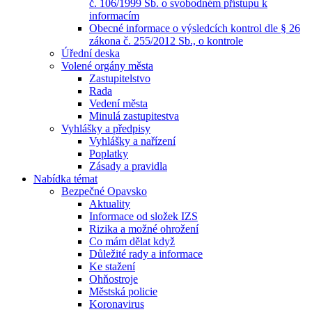
č. 106/1999 Sb. o svobodném přístupu k
informacím
Obecné informace o výsledcích kontrol dle § 26
zákona č. 255/2012 Sb., o kontrole
Úřední deska
Volené orgány města
Zastupitelstvo
Rada
Vedení města
Minulá zastupitestva
Vyhlášky a předpisy
Vyhlášky a nařízení
Poplatky
Zásady a pravidla
Nabídka témat
Bezpečné Opavsko
Aktuality
Informace od složek IZS
Rizika a možné ohrožení
Co mám dělat když
Důležité rady a informace
Ke stažení
Ohňostroje
Městská policie
Koronavirus