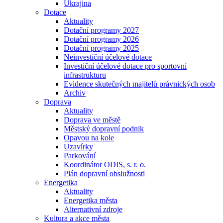
Ukrajina
Dotace
Aktuality
Dotační programy 2027
Dotační programy 2026
Dotační programy 2025
Neinvestiční účelové dotace
Investiční účelové dotace pro sportovní
infrastrukturu
Evidence skutečných majitelů právnických osob
Archiv
Doprava
Aktuality
Doprava ve městě
Městský dopravní podnik
Opavou na kole
Uzavírky
Parkování
Koordinátor ODIS, s. r. o.
Plán dopravní obslužnosti
Energetika
Aktuality
Energetika města
Alternativní zdroje
Kultura a akce města