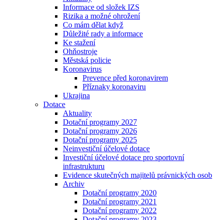
Informace od složek IZS
Rizika a možné ohrožení
Co mám dělat když
Důležité rady a informace
Ke stažení
Ohňostroje
Městská policie
Koronavirus
Prevence před koronavirem
Příznaky koronaviru
Ukrajina
Dotace
Aktuality
Dotační programy 2027
Dotační programy 2026
Dotační programy 2025
Neinvestiční účelové dotace
Investiční účelové dotace pro sportovní
infrastrukturu
Evidence skutečných majitelů právnických osob
Archiv
Dotační programy 2020
Dotační programy 2021
Dotační programy 2022
Dotační programy 2023