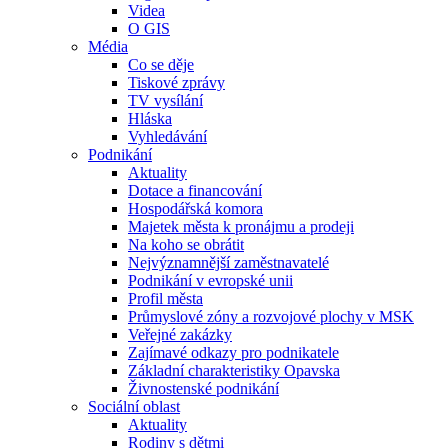
Videa
O GIS
Média
Co se děje
Tiskové zprávy
TV vysílání
Hláska
Vyhledávání
Podnikání
Aktuality
Dotace a financování
Hospodářská komora
Majetek města k pronájmu a prodeji
Na koho se obrátit
Nejvýznamnější zaměstnavatelé
Podnikání v evropské unii
Profil města
Průmyslové zóny a rozvojové plochy v MSK
Veřejné zakázky
Zajímavé odkazy pro podnikatele
Základní charakteristiky Opavska
Živnostenské podnikání
Sociální oblast
Aktuality
Rodiny s dětmi