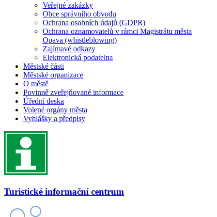
Veřejné zakázky
Obce správního obvodu
Ochrana osobních údajů (GDPR)
Ochrana oznamovatelů v rámci Magistrátu města
Opava (whistleblowing)
Zajímavé odkazy
Elektronická podatelna
Městské části
Městské organizace
O městě
Povinně zveřejňované informace
Úřední deska
Volené orgány města
Vyhlášky a předpisy
Turistické informační centrum