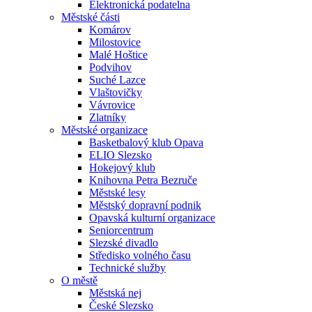
Elektronická podatelna
Městské části
Komárov
Milostovice
Malé Hoštice
Podvihov
Suché Lazce
Vlaštovičky
Vávrovice
Zlatníky
Městské organizace
Basketbalový klub Opava
ELIO Slezsko
Hokejový klub
Knihovna Petra Bezruče
Městské lesy
Městský dopravní podnik
Opavská kulturní organizace
Seniorcentrum
Slezské divadlo
Středisko volného času
Technické služby
O městě
Městská nej
České Slezsko