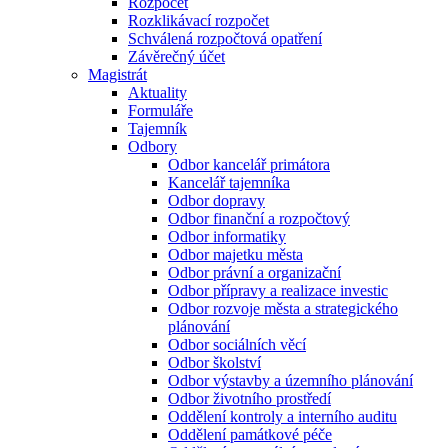
Rozpočet
Rozklikávací rozpočet
Schválená rozpočtová opatření
Závěrečný účet
Magistrát
Aktuality
Formuláře
Tajemník
Odbory
Odbor kancelář primátora
Kancelář tajemníka
Odbor dopravy
Odbor finanční a rozpočtový
Odbor informatiky
Odbor majetku města
Odbor právní a organizační
Odbor přípravy a realizace investic
Odbor rozvoje města a strategického
plánování
Odbor sociálních věcí
Odbor školství
Odbor výstavby a územního plánování
Odbor životního prostředí
Oddělení kontroly a interního auditu
Oddělení památkové péče