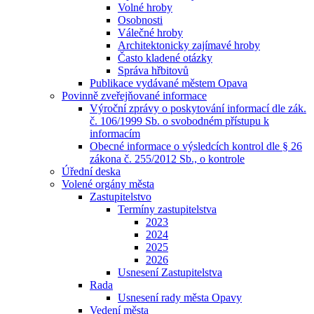
Volné hroby
Osobnosti
Válečné hroby
Architektonicky zajímavé hroby
Často kladené otázky
Správa hřbitovů
Publikace vydávané městem Opava
Povinně zveřejňované informace
Výroční zprávy o poskytování informací dle zák.
č. 106/1999 Sb. o svobodném přístupu k
informacím
Obecné informace o výsledcích kontrol dle § 26
zákona č. 255/2012 Sb., o kontrole
Úřední deska
Volené orgány města
Zastupitelstvo
Termíny zastupitelstva
2023
2024
2025
2026
Usnesení Zastupitelstva
Rada
Usnesení rady města Opavy
Vedení města