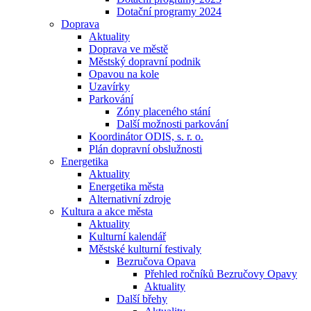
Dotační programy 2024
Doprava
Aktuality
Doprava ve městě
Městský dopravní podnik
Opavou na kole
Uzavírky
Parkování
Zóny placeného stání
Další možnosti parkování
Koordinátor ODIS, s. r. o.
Plán dopravní obslužnosti
Energetika
Aktuality
Energetika města
Alternativní zdroje
Kultura a akce města
Aktuality
Kulturní kalendář
Městské kulturní festivaly
Bezručova Opava
Přehled ročníků Bezručovy Opavy
Aktuality
Další břehy