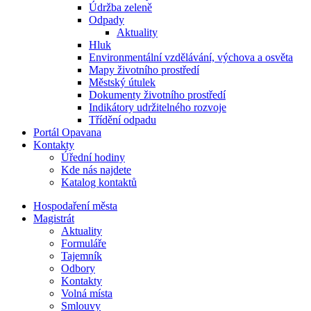
Údržba zeleně
Odpady
Aktuality
Hluk
Environmentální vzdělávání, výchova a osvěta
Mapy životního prostředí
Městský útulek
Dokumenty životního prostředí
Indikátory udržitelného rozvoje
Třídění odpadu
Portál Opavana
Kontakty
Úřední hodiny
Kde nás najdete
Katalog kontaktů
Hospodaření města
Magistrát
Aktuality
Formuláře
Tajemník
Odbory
Kontakty
Volná místa
Smlouvy