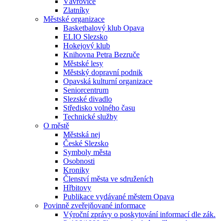
Vávrovice
Zlatníky
Městské organizace
Basketbalový klub Opava
ELIO Slezsko
Hokejový klub
Knihovna Petra Bezruče
Městské lesy
Městský dopravní podnik
Opavská kulturní organizace
Seniorcentrum
Slezské divadlo
Středisko volného času
Technické služby
O městě
Městská nej
České Slezsko
Symboly města
Osobnosti
Kroniky
Členství města ve sdruženích
Hřbitovy
Publikace vydávané městem Opava
Povinně zveřejňované informace
Výroční zprávy o poskytování informací dle zák.