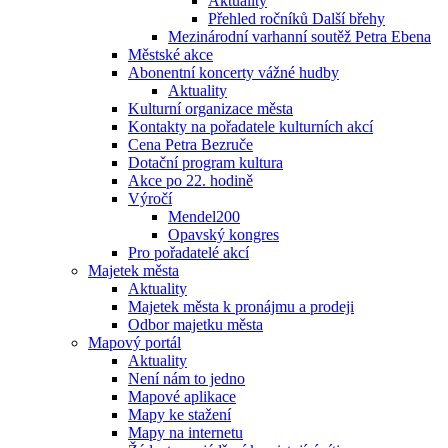
Aktuality
Přehled ročníků Další břehy
Mezinárodní varhanní soutěž Petra Ebena
Městské akce
Abonentní koncerty vážné hudby
Aktuality
Kulturní organizace města
Kontakty na pořadatele kulturních akcí
Cena Petra Bezruče
Dotační program kultura
Akce po 22. hodině
Výročí
Mendel200
Opavský kongres
Pro pořadatelé akcí
Majetek města
Aktuality
Majetek města k pronájmu a prodeji
Odbor majetku města
Mapový portál
Aktuality
Není nám to jedno
Mapové aplikace
Mapy ke stažení
Mapy na internetu