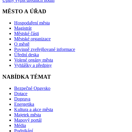
Úplný výpis úředních hodin
MĚSTO A ÚŘAD
Hospodaření města
Magistrát
Městské části
Městské organizace
O městě
Povinně zveřejňované informace
Úřední deska
Volené orgány města
Vyhlášky a předpisy
NABÍDKA TÉMAT
Bezpečné Opavsko
Dotace
Doprava
Energetika
Kultura a akce města
Majetek města
Mapový portál
Média
Podnikání