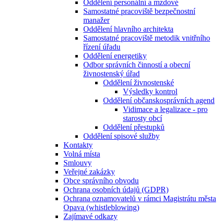
Oddělení personální a mzdové
Samostatné pracoviště bezpečnostní
manažer
Oddělení hlavního architekta
Samostatné pracoviště metodik vnitřního
řízení úřadu
Oddělení energetiky
Odbor správních činností a obecní
živnostenský úřad
Oddělení živnostenské
Výsledky kontrol
Oddělení občanskosprávních agend
Vidimace a legalizace - pro
starosty obcí
Oddělení přestupků
Oddělení spisové služby
Kontakty
Volná místa
Smlouvy
Veřejné zakázky
Obce správního obvodu
Ochrana osobních údajů (GDPR)
Ochrana oznamovatelů v rámci Magistrátu města
Opava (whistleblowing)
Zajímavé odkazy