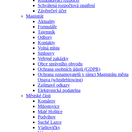
Rozklikávací rozpočet
Schválená rozpočtová opatření
Závěrečný účet
Magistrát
Aktuality
Formuláře
Tajemník
Odbory
Kontakty
Volná místa
Smlouvy
Veřejné zakázky
Obce správního obvodu
Ochrana osobních údajů (GDPR)
Ochrana oznamovatelů v rámci Magistrátu města
Opava (whistleblowing)
Zajímavé odkazy
Elektronická podatelna
Městské části
Komárov
Milostovice
Malé Hoštice
Podvihov
Suché Lazce
Vlaštovičky