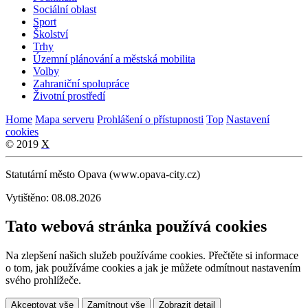
Sociální oblast
Sport
Školství
Trhy
Územní plánování a městská mobilita
Volby
Zahraniční spolupráce
Životní prostředí
Home
Mapa serveru
Prohlášení o přístupnosti
Top
Nastavení
cookies
© 2019
X
Statutární město Opava (www.opava-city.cz)
Vytištěno: 08.08.2026
Tato webová stránka používá cookies
Na zlepšení našich služeb používáme cookies. Přečtěte si informace
o tom, jak používáme cookies a jak je můžete odmítnout nastavením
svého prohlížeče.
Akceptovat vše
Zamítnout vše
Zobrazit detail