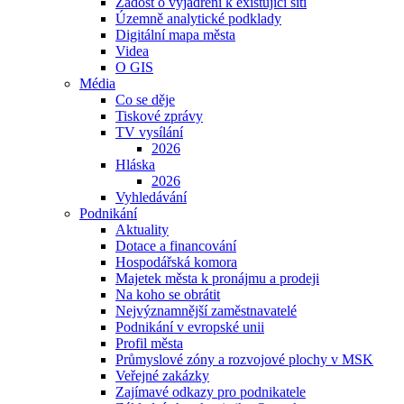
Žádost o vyjádření k existující síti
Územně analytické podklady
Digitální mapa města
Videa
O GIS
Média
Co se děje
Tiskové zprávy
TV vysílání
2026
Hláska
2026
Vyhledávání
Podnikání
Aktuality
Dotace a financování
Hospodářská komora
Majetek města k pronájmu a prodeji
Na koho se obrátit
Nejvýznamnější zaměstnavatelé
Podnikání v evropské unii
Profil města
Průmyslové zóny a rozvojové plochy v MSK
Veřejné zakázky
Zajímavé odkazy pro podnikatele