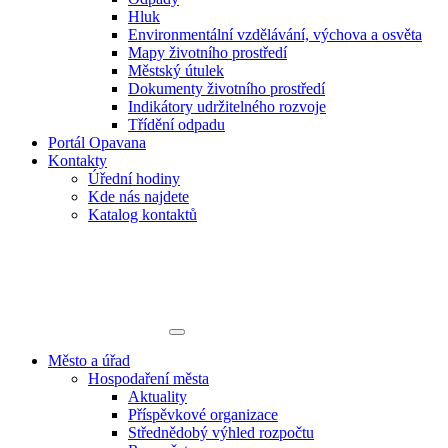
Hluk
Environmentální vzdělávání, výchova a osvěta
Mapy životního prostředí
Městský útulek
Dokumenty životního prostředí
Indikátory udržitelného rozvoje
Třídění odpadu
Portál Opavana
Kontakty
Úřední hodiny
Kde nás najdete
Katalog kontaktů
Město a úřad
Hospodaření města
Aktuality
Příspěvkové organizace
Střednědobý výhled rozpočtu