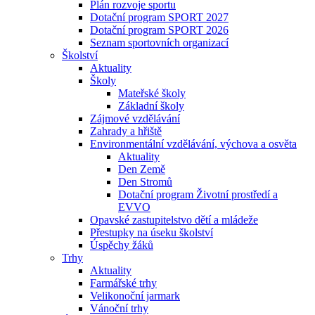
Plán rozvoje sportu
Dotační program SPORT 2027
Dotační program SPORT 2026
Seznam sportovních organizací
Školství
Aktuality
Školy
Mateřské školy
Základní školy
Zájmové vzdělávání
Zahrady a hřiště
Environmentální vzdělávání, výchova a osvěta
Aktuality
Den Země
Den Stromů
Dotační program Životní prostředí a
EVVO
Opavské zastupitelstvo dětí a mládeže
Přestupky na úseku školství
Úspěchy žáků
Trhy
Aktuality
Farmářské trhy
Velikonoční jarmark
Vánoční trhy