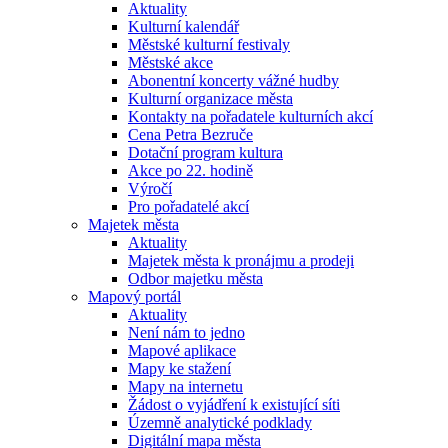
Aktuality
Kulturní kalendář
Městské kulturní festivaly
Městské akce
Abonentní koncerty vážné hudby
Kulturní organizace města
Kontakty na pořadatele kulturních akcí
Cena Petra Bezruče
Dotační program kultura
Akce po 22. hodině
Výročí
Pro pořadatelé akcí
Majetek města
Aktuality
Majetek města k pronájmu a prodeji
Odbor majetku města
Mapový portál
Aktuality
Není nám to jedno
Mapové aplikace
Mapy ke stažení
Mapy na internetu
Žádost o vyjádření k existující síti
Územně analytické podklady
Digitální mapa města