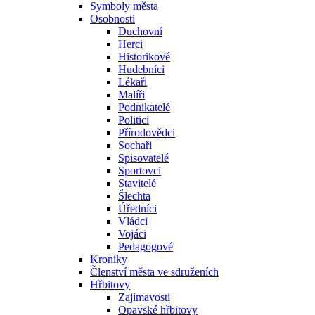
Symboly města
Osobnosti
Duchovní
Herci
Historikové
Hudebníci
Lékaři
Malíři
Podnikatelé
Politici
Přírodovědci
Sochaři
Spisovatelé
Sportovci
Stavitelé
Šlechta
Úředníci
Vládci
Vojáci
Pedagogové
Kroniky
Členství města ve sdruženích
Hřbitovy
Zajímavosti
Opavské hřbitovy