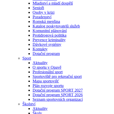
Mladiství a mladí dospělí
Senioři
Osoby v krizi
Poradenství
Romská menšina
Katalog poskytovatelů služeb
Komunitní plánování
Protidrogová politika
Prevence kriminality
Dávkové systémy
Kontakty
Dotační program
Sport
Aktuality
O sportu v Opavě
Profesionální sport
Sportoviště pro rekreační sport
Mapa sportovišť
Plán rozvoje sportu
Dotační program SPORT 2027
Dotační program SPORT 2026
Seznam sportovních organizací
Školství
Aktuality
Školy