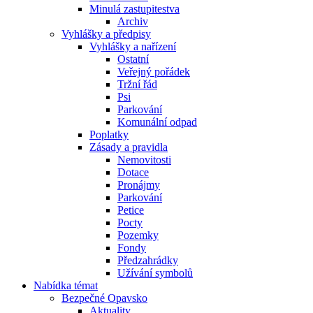
Minulá zastupitestva
Archiv
Vyhlášky a předpisy
Vyhlášky a nařízení
Ostatní
Veřejný pořádek
Tržní řád
Psi
Parkování
Komunální odpad
Poplatky
Zásady a pravidla
Nemovitosti
Dotace
Pronájmy
Parkování
Petice
Pocty
Pozemky
Fondy
Předzahrádky
Užívání symbolů
Nabídka témat
Bezpečné Opavsko
Aktuality