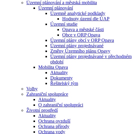
Územní plánování a městská mobilita
Územní plánování
Územně analytické podklady
Hodnoty území dle ÚAP
Územní studie
Opava a městské části
Obce v ORP Opava
Územní plány obcí v ORP Opava
Územní plány projednávané
Změny Územního plánu Opavy
Územní plány projednávané v přechodném
období
Mobilita Opava
Aktuality
Dokumenty
Řešitelský tým
Volby
Zahraniční spolupráce
Aktuality
O zahraniční spolupráci
Životní prostředí
Aktuality
Ochrana ovzduší
Ochrana přírody
Ochrana vody