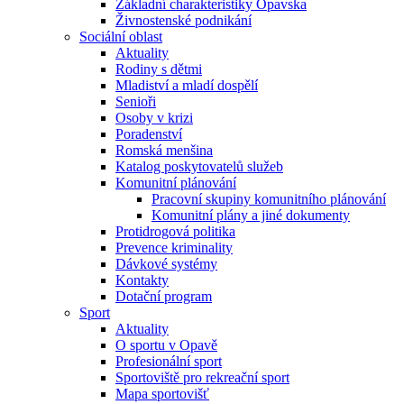
Základní charakteristiky Opavska
Živnostenské podnikání
Sociální oblast
Aktuality
Rodiny s dětmi
Mladiství a mladí dospělí
Senioři
Osoby v krizi
Poradenství
Romská menšina
Katalog poskytovatelů služeb
Komunitní plánování
Pracovní skupiny komunitního plánování
Komunitní plány a jiné dokumenty
Protidrogová politika
Prevence kriminality
Dávkové systémy
Kontakty
Dotační program
Sport
Aktuality
O sportu v Opavě
Profesionální sport
Sportoviště pro rekreační sport
Mapa sportovišť