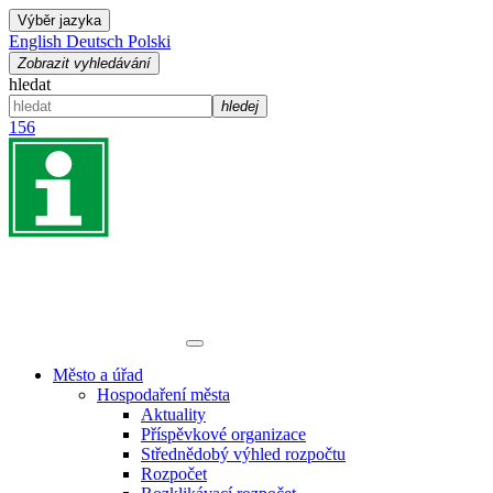
Výběr jazyka
English
Deutsch
Polski
Zobrazit vyhledávání
hledat
hledej
156
Město a úřad
Hospodaření města
Aktuality
Příspěvkové organizace
Střednědobý výhled rozpočtu
Rozpočet