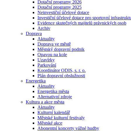
Dotační programy 2026
Dotační programy 2025
Neinvestiční účelové dotace
Investiční účelové dotace pro sportovní infrastrukt
Evidence skutečných majitelů právnických osob
Archiv
Doprava
Aktuality
Doprava ve městě
Městský dopravní podnik
Opavou na kole
Uzavírky
Parkování
Koordinátor ODIS, s. r. o.
Plán dopravní obslužnosti
Energetika
Aktuality
Energetika města
Alternativní zdroje
Kultura a akce města
Aktuality
Kulturní kalendář
Městské kulturní festivaly
Městské akce
Abonentní koncerty vážné hudby