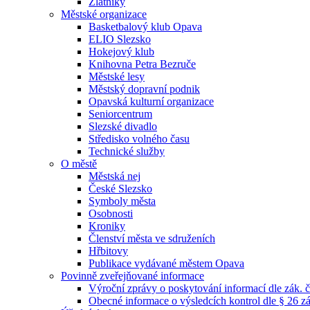
Zlatníky
Městské organizace
Basketbalový klub Opava
ELIO Slezsko
Hokejový klub
Knihovna Petra Bezruče
Městské lesy
Městský dopravní podnik
Opavská kulturní organizace
Seniorcentrum
Slezské divadlo
Středisko volného času
Technické služby
O městě
Městská nej
České Slezsko
Symboly města
Osobnosti
Kroniky
Členství města ve sdruženích
Hřbitovy
Publikace vydávané městem Opava
Povinně zveřejňované informace
Výroční zprávy o poskytování informací dle zák. 
Obecné informace o výsledcích kontrol dle § 26 zá