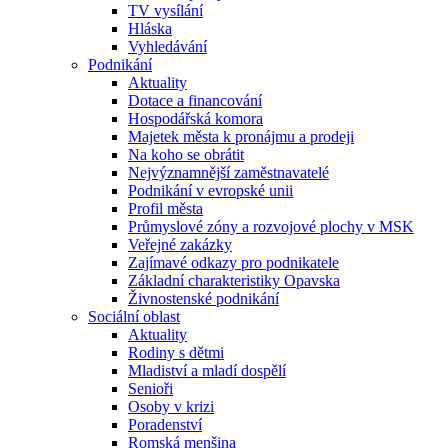
TV vysílání
Hláska
Vyhledávání
Podnikání
Aktuality
Dotace a financování
Hospodářská komora
Majetek města k pronájmu a prodeji
Na koho se obrátit
Nejvýznamnější zaměstnavatelé
Podnikání v evropské unii
Profil města
Průmyslové zóny a rozvojové plochy v MSK
Veřejné zakázky
Zajímavé odkazy pro podnikatele
Základní charakteristiky Opavska
Živnostenské podnikání
Sociální oblast
Aktuality
Rodiny s dětmi
Mladiství a mladí dospělí
Senioři
Osoby v krizi
Poradenství
Romská menšina