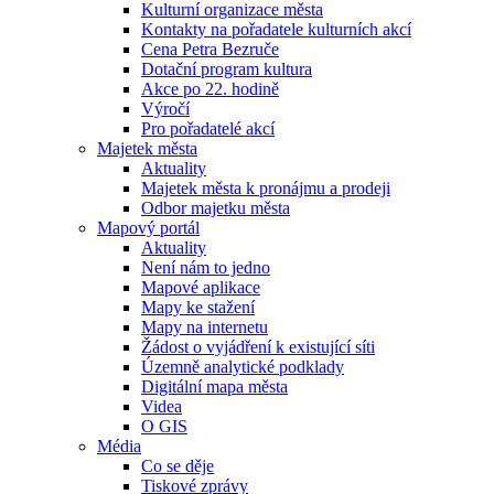
Kulturní organizace města
Kontakty na pořadatele kulturních akcí
Cena Petra Bezruče
Dotační program kultura
Akce po 22. hodině
Výročí
Pro pořadatelé akcí
Majetek města
Aktuality
Majetek města k pronájmu a prodeji
Odbor majetku města
Mapový portál
Aktuality
Není nám to jedno
Mapové aplikace
Mapy ke stažení
Mapy na internetu
Žádost o vyjádření k existující síti
Územně analytické podklady
Digitální mapa města
Videa
O GIS
Média
Co se děje
Tiskové zprávy