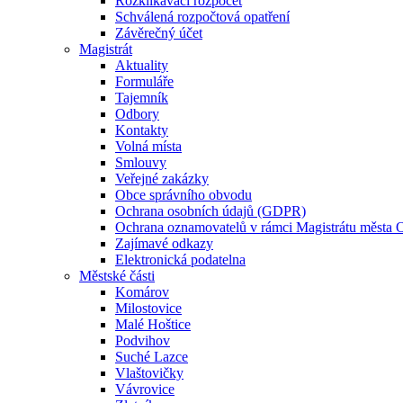
Rozklikávací rozpočet
Schválená rozpočtová opatření
Závěrečný účet
Magistrát
Aktuality
Formuláře
Tajemník
Odbory
Kontakty
Volná místa
Smlouvy
Veřejné zakázky
Obce správního obvodu
Ochrana osobních údajů (GDPR)
Ochrana oznamovatelů v rámci Magistrátu města 
Zajímavé odkazy
Elektronická podatelna
Městské části
Komárov
Milostovice
Malé Hoštice
Podvihov
Suché Lazce
Vlaštovičky
Vávrovice