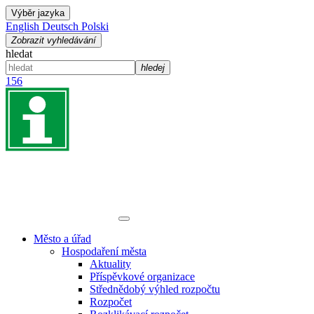
Výběr jazyka
English
Deutsch
Polski
Zobrazit vyhledávání
hledat
hledej
156
Město a úřad
Hospodaření města
Aktuality
Příspěvkové organizace
Střednědobý výhled rozpočtu
Rozpočet