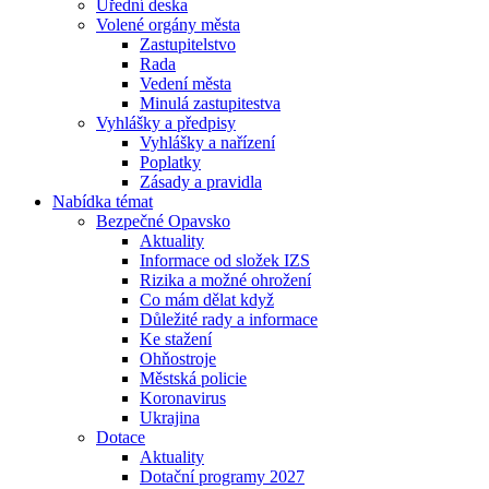
Úřední deska
Volené orgány města
Zastupitelstvo
Rada
Vedení města
Minulá zastupitestva
Vyhlášky a předpisy
Vyhlášky a nařízení
Poplatky
Zásady a pravidla
Nabídka témat
Bezpečné Opavsko
Aktuality
Informace od složek IZS
Rizika a možné ohrožení
Co mám dělat když
Důležité rady a informace
Ke stažení
Ohňostroje
Městská policie
Koronavirus
Ukrajina
Dotace
Aktuality
Dotační programy 2027