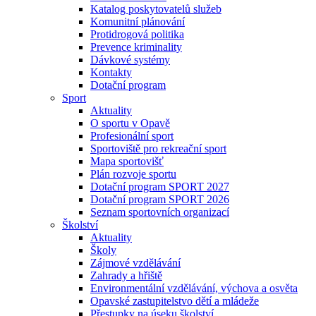
Katalog poskytovatelů služeb
Komunitní plánování
Protidrogová politika
Prevence kriminality
Dávkové systémy
Kontakty
Dotační program
Sport
Aktuality
O sportu v Opavě
Profesionální sport
Sportoviště pro rekreační sport
Mapa sportovišť
Plán rozvoje sportu
Dotační program SPORT 2027
Dotační program SPORT 2026
Seznam sportovních organizací
Školství
Aktuality
Školy
Zájmové vzdělávání
Zahrady a hřiště
Environmentální vzdělávání, výchova a osvěta
Opavské zastupitelstvo dětí a mládeže
Přestupky na úseku školství