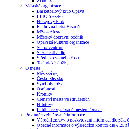
Zlatníky
Městské organizace
Basketbalový klub Opava
ELIO Slezsko
Hokejový klub
Knihovna Petra Bezruče
Městské lesy
Městský dopravní podnik
Opavská kulturní organizace
Seniorcentrum
Slezské divadlo
Středisko volného času
Technické služby
O městě
Městská nej
České Slezsko
Symboly města
Osobnosti
Kroniky
Členství města ve sdruženích
Hřbitovy
Publikace vydávané městem Opava
Povinně zveřejňované informace
Výroční zprávy o poskytování informací dle zák. 
Obecné informace o výsledcích kontrol dle § 26 zá