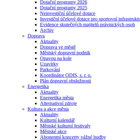
Dotační programy 2026
Dotační programy 2025
Neinvestiční účelové dotace
Investiční účelové dotace pro sportovní infrastrukt
Evidence skutečných majitelů právnických osob
Archiv
Doprava
Aktuality
Doprava ve městě
Městský dopravní podnik
Opavou na kole
Uzavírky
Parkování
Koordinátor ODIS, s. r. o.
Plán dopravní obslužnosti
Energetika
Aktuality
Energetika města
Alternativní zdroje
Kultura a akce města
Aktuality
Kulturní kalendář
Městské kulturní festivaly
Městské akce
Abonentní koncerty vážné hudby