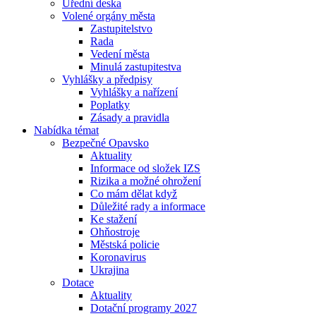
Úřední deska
Volené orgány města
Zastupitelstvo
Rada
Vedení města
Minulá zastupitestva
Vyhlášky a předpisy
Vyhlášky a nařízení
Poplatky
Zásady a pravidla
Nabídka témat
Bezpečné Opavsko
Aktuality
Informace od složek IZS
Rizika a možné ohrožení
Co mám dělat když
Důležité rady a informace
Ke stažení
Ohňostroje
Městská policie
Koronavirus
Ukrajina
Dotace
Aktuality
Dotační programy 2027