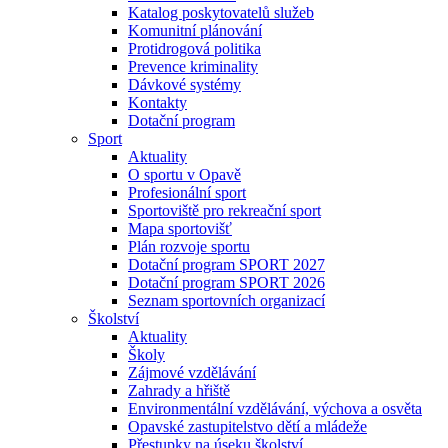
Katalog poskytovatelů služeb
Komunitní plánování
Protidrogová politika
Prevence kriminality
Dávkové systémy
Kontakty
Dotační program
Sport
Aktuality
O sportu v Opavě
Profesionální sport
Sportoviště pro rekreační sport
Mapa sportovišť
Plán rozvoje sportu
Dotační program SPORT 2027
Dotační program SPORT 2026
Seznam sportovních organizací
Školství
Aktuality
Školy
Zájmové vzdělávání
Zahrady a hřiště
Environmentální vzdělávání, výchova a osvěta
Opavské zastupitelstvo dětí a mládeže
Přestupky na úseku školství