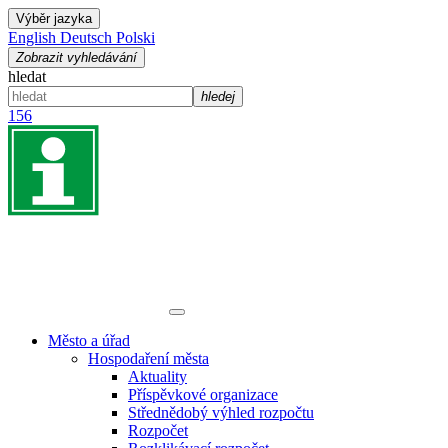
Výběr jazyka
English
Deutsch
Polski
Zobrazit vyhledávání
hledat
hledej
156
Město a úřad
Hospodaření města
Aktuality
Příspěvkové organizace
Střednědobý výhled rozpočtu
Rozpočet