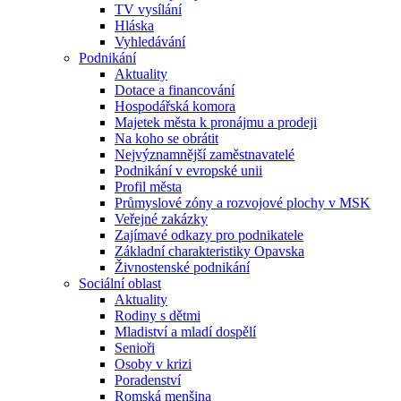
TV vysílání
Hláska
Vyhledávání
Podnikání
Aktuality
Dotace a financování
Hospodářská komora
Majetek města k pronájmu a prodeji
Na koho se obrátit
Nejvýznamnější zaměstnavatelé
Podnikání v evropské unii
Profil města
Průmyslové zóny a rozvojové plochy v MSK
Veřejné zakázky
Zajímavé odkazy pro podnikatele
Základní charakteristiky Opavska
Živnostenské podnikání
Sociální oblast
Aktuality
Rodiny s dětmi
Mladiství a mladí dospělí
Senioři
Osoby v krizi
Poradenství
Romská menšina