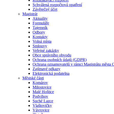
Rozklikávací rozpočet
Schválená rozpočtová opatření
Závěrečný účet
Magistrát
Aktuality
Formuláře
Tajemník
Odbory
Kontakty
Volná místa
Smlouvy
Veřejné zakázky
Obce správního obvodu
Ochrana osobních údajů (GDPR)
Ochrana oznamovatelů v rámci Magistrátu města 
Zajímavé odkazy
Elektronická podatelna
Městské části
Komárov
Milostovice
Malé Hoštice
Podvihov
Suché Lazce
Vlaštovičky
Vávrovice