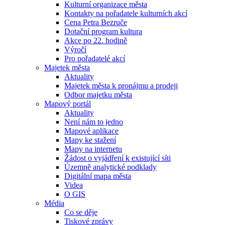
Kulturní organizace města
Kontakty na pořadatele kulturních akcí
Cena Petra Bezruče
Dotační program kultura
Akce po 22. hodině
Výročí
Pro pořadatelé akcí
Majetek města
Aktuality
Majetek města k pronájmu a prodeji
Odbor majetku města
Mapový portál
Aktuality
Není nám to jedno
Mapové aplikace
Mapy ke stažení
Mapy na internetu
Žádost o vyjádření k existující síti
Územně analytické podklady
Digitální mapa města
Videa
O GIS
Média
Co se děje
Tiskové zprávy