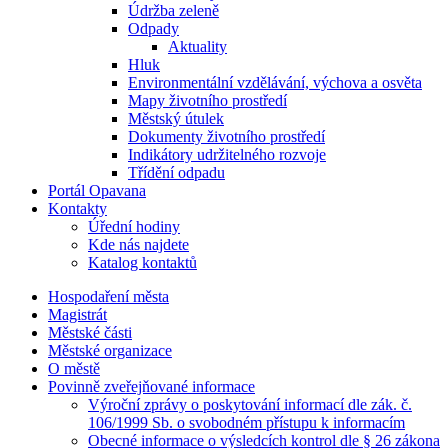
Údržba zeleně
Odpady
Aktuality
Hluk
Environmentální vzdělávání, výchova a osvěta
Mapy životního prostředí
Městský útulek
Dokumenty životního prostředí
Indikátory udržitelného rozvoje
Třídění odpadu
Portál Opavana
Kontakty
Úřední hodiny
Kde nás najdete
Katalog kontaktů
Hospodaření města
Magistrát
Městské části
Městské organizace
O městě
Povinně zveřejňované informace
Výroční zprávy o poskytování informací dle zák. č.
106/1999 Sb. o svobodném přístupu k informacím
Obecné informace o výsledcích kontrol dle § 26 zákona