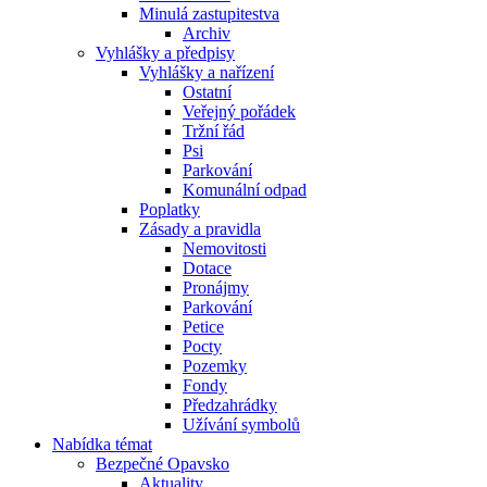
Minulá zastupitestva
Archiv
Vyhlášky a předpisy
Vyhlášky a nařízení
Ostatní
Veřejný pořádek
Tržní řád
Psi
Parkování
Komunální odpad
Poplatky
Zásady a pravidla
Nemovitosti
Dotace
Pronájmy
Parkování
Petice
Pocty
Pozemky
Fondy
Předzahrádky
Užívání symbolů
Nabídka témat
Bezpečné Opavsko
Aktuality