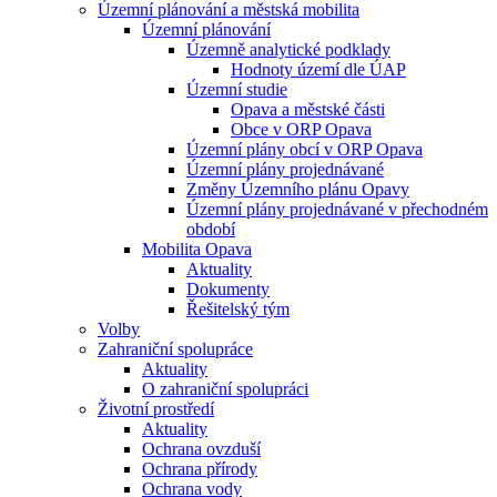
Územní plánování a městská mobilita
Územní plánování
Územně analytické podklady
Hodnoty území dle ÚAP
Územní studie
Opava a městské části
Obce v ORP Opava
Územní plány obcí v ORP Opava
Územní plány projednávané
Změny Územního plánu Opavy
Územní plány projednávané v přechodném
období
Mobilita Opava
Aktuality
Dokumenty
Řešitelský tým
Volby
Zahraniční spolupráce
Aktuality
O zahraniční spolupráci
Životní prostředí
Aktuality
Ochrana ovzduší
Ochrana přírody
Ochrana vody