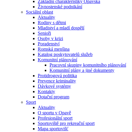
Základní charakteristiky Opavska
Živnostenské podnikání
Sociální oblast
Aktuality
Rodiny s dětmi
Mladiství a mladí dospělí
Senioři
Osoby v krizi
Poradenství
Romská menšina
Katalog poskytovatelů služeb
Komunitní plánování
Pracovní skupiny komunitního plánování
Komunitní plány a jiné dokumenty
Protidrogová politika
Prevence kriminality
Dávkové systémy
Kontakty
Dotační program
Sport
Aktuality
O sportu v Opavě
Profesionální sport
Sportoviště pro rekreační sport
Mapa sportovišť