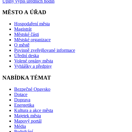
Úplný výpis úředních hodin
MĚSTO A ÚŘAD
Hospodaření města
Magistrát
Městské části
Městské organizace
O městě
Povinně zveřejňované informace
Úřední deska
Volené orgány města
Vyhlášky a předpisy
NABÍDKA TÉMAT
Bezpečné Opavsko
Dotace
Doprava
Energetika
Kultura a akce města
Majetek města
Mapový portál
Média
Podnikání