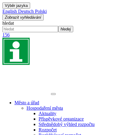
Výběr jazyka
English
Deutsch
Polski
Zobrazit vyhledávání
hledat
hledej
156
Město a úřad
Hospodaření města
Aktuality
Příspěvkové organizace
Střednědobý výhled rozpočtu
Rozpočet