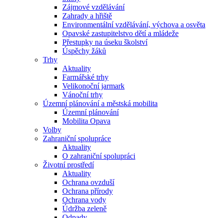
Zájmové vzdělávání
Zahrady a hřiště
Environmentální vzdělávání, výchova a osvěta
Opavské zastupitelstvo dětí a mládeže
Přestupky na úseku školství
Úspěchy žáků
Trhy
Aktuality
Farmářské trhy
Velikonoční jarmark
Vánoční trhy
Územní plánování a městská mobilita
Územní plánování
Mobilita Opava
Volby
Zahraniční spolupráce
Aktuality
O zahraniční spolupráci
Životní prostředí
Aktuality
Ochrana ovzduší
Ochrana přírody
Ochrana vody
Údržba zeleně
Odpady