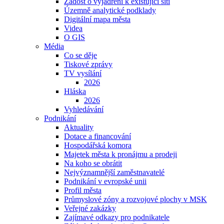
Žádost o vyjádření k existující síti
Územně analytické podklady
Digitální mapa města
Videa
O GIS
Média
Co se děje
Tiskové zprávy
TV vysílání
2026
Hláska
2026
Vyhledávání
Podnikání
Aktuality
Dotace a financování
Hospodářská komora
Majetek města k pronájmu a prodeji
Na koho se obrátit
Nejvýznamnější zaměstnavatelé
Podnikání v evropské unii
Profil města
Průmyslové zóny a rozvojové plochy v MSK
Veřejné zakázky
Zajímavé odkazy pro podnikatele