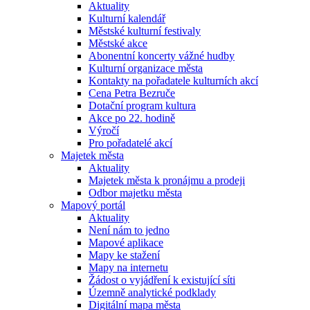
Aktuality
Kulturní kalendář
Městské kulturní festivaly
Městské akce
Abonentní koncerty vážné hudby
Kulturní organizace města
Kontakty na pořadatele kulturních akcí
Cena Petra Bezruče
Dotační program kultura
Akce po 22. hodině
Výročí
Pro pořadatelé akcí
Majetek města
Aktuality
Majetek města k pronájmu a prodeji
Odbor majetku města
Mapový portál
Aktuality
Není nám to jedno
Mapové aplikace
Mapy ke stažení
Mapy na internetu
Žádost o vyjádření k existující síti
Územně analytické podklady
Digitální mapa města