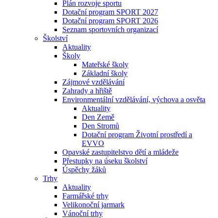
Plán rozvoje sportu
Dotační program SPORT 2027
Dotační program SPORT 2026
Seznam sportovních organizací
Školství
Aktuality
Školy
Mateřské školy
Základní školy
Zájmové vzdělávání
Zahrady a hřiště
Environmentální vzdělávání, výchova a osvěta
Aktuality
Den Země
Den Stromů
Dotační program Životní prostředí a
EVVO
Opavské zastupitelstvo dětí a mládeže
Přestupky na úseku školství
Úspěchy žáků
Trhy
Aktuality
Farmářské trhy
Velikonoční jarmark
Vánoční trhy