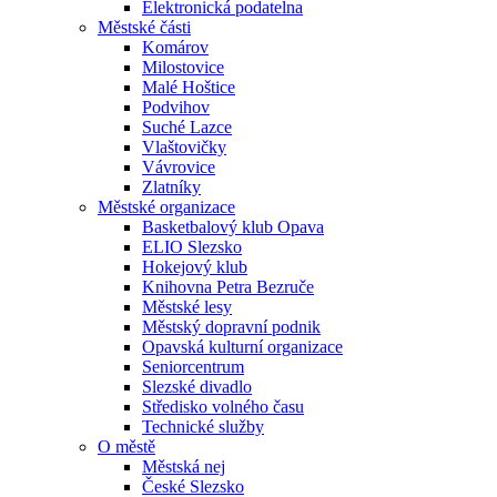
Elektronická podatelna
Městské části
Komárov
Milostovice
Malé Hoštice
Podvihov
Suché Lazce
Vlaštovičky
Vávrovice
Zlatníky
Městské organizace
Basketbalový klub Opava
ELIO Slezsko
Hokejový klub
Knihovna Petra Bezruče
Městské lesy
Městský dopravní podnik
Opavská kulturní organizace
Seniorcentrum
Slezské divadlo
Středisko volného času
Technické služby
O městě
Městská nej
České Slezsko