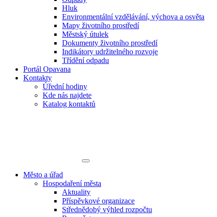
Hluk
Environmentální vzdělávání, výchova a osvěta
Mapy životního prostředí
Městský útulek
Dokumenty životního prostředí
Indikátory udržitelného rozvoje
Třídění odpadu
Portál Opavana
Kontakty
Úřední hodiny
Kde nás najdete
Katalog kontaktů
Město a úřad
Hospodaření města
Aktuality
Příspěvkové organizace
Střednědobý výhled rozpočtu