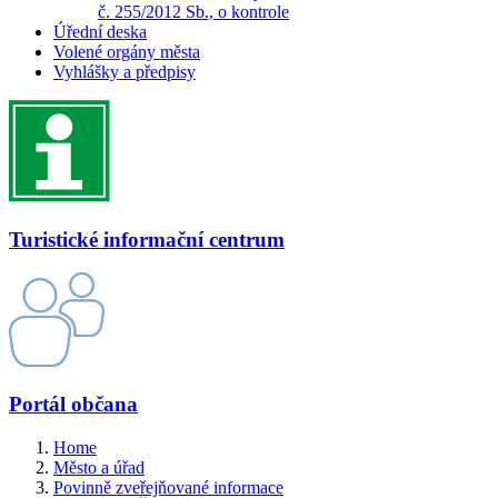
č. 255/2012 Sb., o kontrole
Úřední deska
Volené orgány města
Vyhlášky a předpisy
Turistické informační centrum
Portál občana
Home
Město a úřad
Povinně zveřejňované informace