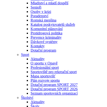
Mladiství a mladí dospělí
Senioři
Osoby v krizi
Poradenství
Romská menšina
Katalog poskytovatelů služeb
Komunitní plánování
Protidrogová politika
Prevence kriminality
Dávkové systémy
Kontakty
Dotační program
Sport
Aktuality
O sportu v Opavě
Profesionální sport
Sportoviště pro rekreační sport
Mapa sportovišť
Plán rozvoje sportu
Dotační program SPORT 2027
Dotační program SPORT 2026
Seznam sportovních organizací
Školství
Aktuality
Školy