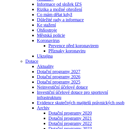
Informace od složek IZS
Rizika a možné ohrožení
Co mám dělat když
Důležité rady a informace
Ke stažení
Ohňostroje
Městská policie
Koronavirus
Prevence před koronavirem
Příznaky koronaviru
Ukrajina
Dotace
Aktuality
Dotační programy 2027
Dotační programy 2026
Dotační programy 2025
Neinvestiční účelové dotace
Investiční účelové dotace pro sportovní
infrastrukturu
Evidence skutečných majitelů právnických osob
Archiv
Dotační programy 2020
Dotační programy 2021
Dotační programy 2022
Dotační programy 2023