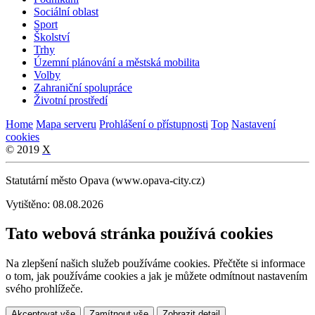
Sociální oblast
Sport
Školství
Trhy
Územní plánování a městská mobilita
Volby
Zahraniční spolupráce
Životní prostředí
Home
Mapa serveru
Prohlášení o přístupnosti
Top
Nastavení
cookies
© 2019
X
Statutární město Opava (www.opava-city.cz)
Vytištěno: 08.08.2026
Tato webová stránka používá cookies
Na zlepšení našich služeb používáme cookies. Přečtěte si informace
o tom, jak používáme cookies a jak je můžete odmítnout nastavením
svého prohlížeče.
Akceptovat vše
Zamítnout vše
Zobrazit detail