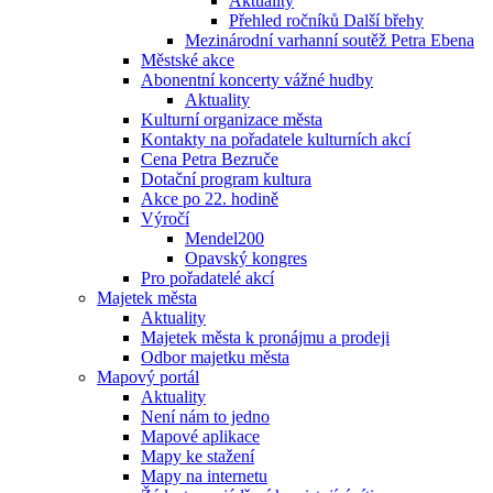
Aktuality
Přehled ročníků Další břehy
Mezinárodní varhanní soutěž Petra Ebena
Městské akce
Abonentní koncerty vážné hudby
Aktuality
Kulturní organizace města
Kontakty na pořadatele kulturních akcí
Cena Petra Bezruče
Dotační program kultura
Akce po 22. hodině
Výročí
Mendel200
Opavský kongres
Pro pořadatelé akcí
Majetek města
Aktuality
Majetek města k pronájmu a prodeji
Odbor majetku města
Mapový portál
Aktuality
Není nám to jedno
Mapové aplikace
Mapy ke stažení
Mapy na internetu