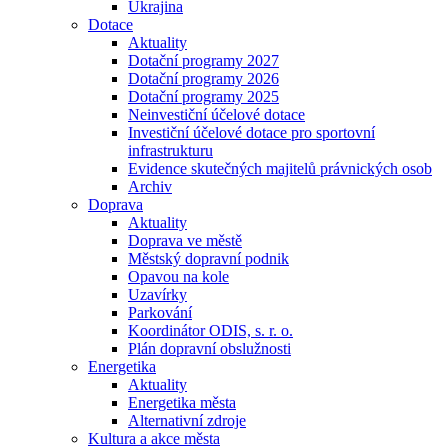
Ukrajina
Dotace
Aktuality
Dotační programy 2027
Dotační programy 2026
Dotační programy 2025
Neinvestiční účelové dotace
Investiční účelové dotace pro sportovní
infrastrukturu
Evidence skutečných majitelů právnických osob
Archiv
Doprava
Aktuality
Doprava ve městě
Městský dopravní podnik
Opavou na kole
Uzavírky
Parkování
Koordinátor ODIS, s. r. o.
Plán dopravní obslužnosti
Energetika
Aktuality
Energetika města
Alternativní zdroje
Kultura a akce města