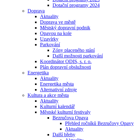
Dotační programy 2024
Doprava
Aktuality
Doprava ve městě
Městský dopravní podnik
Opavou na kole
Uzavírky
Parkování
Zóny placeného stání
Další možnosti parkování
Koordinátor ODIS, s. r. o.
Plán dopravní obslužnosti
Energetika
Aktuality
Energetika města
Alternativní zdroje
Kultura a akce města
Aktuality
Kulturní kalendář
Městské kulturní festivaly
Bezručova Opava
Přehled ročníků Bezručovy Opavy
Aktuality
Další břehy