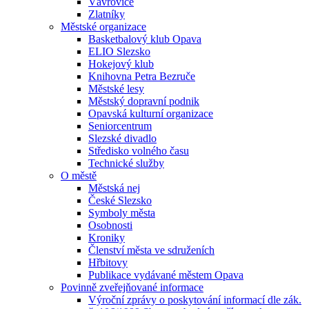
Vávrovice
Zlatníky
Městské organizace
Basketbalový klub Opava
ELIO Slezsko
Hokejový klub
Knihovna Petra Bezruče
Městské lesy
Městský dopravní podnik
Opavská kulturní organizace
Seniorcentrum
Slezské divadlo
Středisko volného času
Technické služby
O městě
Městská nej
České Slezsko
Symboly města
Osobnosti
Kroniky
Členství města ve sdruženích
Hřbitovy
Publikace vydávané městem Opava
Povinně zveřejňované informace
Výroční zprávy o poskytování informací dle zák.