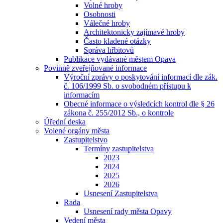
Volné hroby
Osobnosti
Válečné hroby
Architektonicky zajímavé hroby
Často kladené otázky
Správa hřbitovů
Publikace vydávané městem Opava
Povinně zveřejňované informace
Výroční zprávy o poskytování informací dle zák.
č. 106/1999 Sb. o svobodném přístupu k
informacím
Obecné informace o výsledcích kontrol dle § 26
zákona č. 255/2012 Sb., o kontrole
Úřední deska
Volené orgány města
Zastupitelstvo
Termíny zastupitelstva
2023
2024
2025
2026
Usnesení Zastupitelstva
Rada
Usnesení rady města Opavy
Vedení města