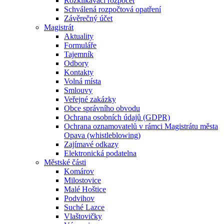
Rozklikávací rozpočet
Schválená rozpočtová opatření
Závěrečný účet
Magistrát
Aktuality
Formuláře
Tajemník
Odbory
Kontakty
Volná místa
Smlouvy
Veřejné zakázky
Obce správního obvodu
Ochrana osobních údajů (GDPR)
Ochrana oznamovatelů v rámci Magistrátu města
Opava (whistleblowing)
Zajímavé odkazy
Elektronická podatelna
Městské části
Komárov
Milostovice
Malé Hoštice
Podvihov
Suché Lazce
Vlaštovičky