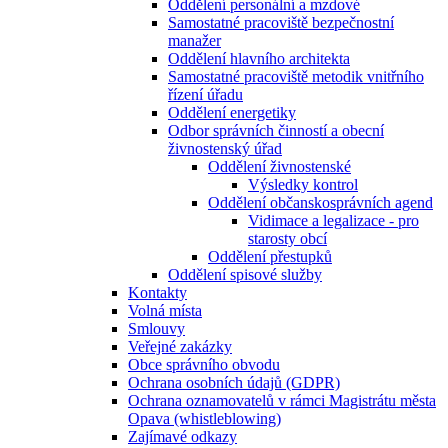
Oddělení personální a mzdové
Samostatné pracoviště bezpečnostní
manažer
Oddělení hlavního architekta
Samostatné pracoviště metodik vnitřního
řízení úřadu
Oddělení energetiky
Odbor správních činností a obecní
živnostenský úřad
Oddělení živnostenské
Výsledky kontrol
Oddělení občanskosprávních agend
Vidimace a legalizace - pro
starosty obcí
Oddělení přestupků
Oddělení spisové služby
Kontakty
Volná místa
Smlouvy
Veřejné zakázky
Obce správního obvodu
Ochrana osobních údajů (GDPR)
Ochrana oznamovatelů v rámci Magistrátu města
Opava (whistleblowing)
Zajímavé odkazy