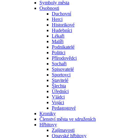
Symboly města
Osobnosti
Duchovní
Herci
Historikové
Hudebníci
Lékaři
Malíři
Podnikatelé
Politici
Přírodovědci
Sochaři
Spisovatelé
Sportovci
Stavitelé
Šlechta
Úředníci
Vládci
Vojáci
Pedagogové
Kroniky
Členství města ve sdruženích
Hřbitovy
Zajímavosti
Opavské hřbitovy