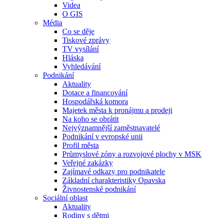
Videa
O GIS
Média
Co se děje
Tiskové zprávy
TV vysílání
Hláska
Vyhledávání
Podnikání
Aktuality
Dotace a financování
Hospodářská komora
Majetek města k pronájmu a prodeji
Na koho se obrátit
Nejvýznamnější zaměstnavatelé
Podnikání v evropské unii
Profil města
Průmyslové zóny a rozvojové plochy v MSK
Veřejné zakázky
Zajímavé odkazy pro podnikatele
Základní charakteristiky Opavska
Živnostenské podnikání
Sociální oblast
Aktuality
Rodiny s dětmi