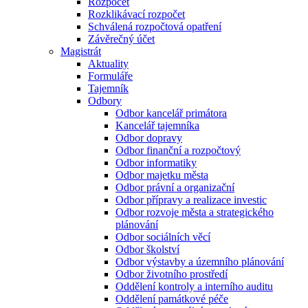
Rozpočet
Rozklikávací rozpočet
Schválená rozpočtová opatření
Závěrečný účet
Magistrát
Aktuality
Formuláře
Tajemník
Odbory
Odbor kancelář primátora
Kancelář tajemníka
Odbor dopravy
Odbor finanční a rozpočtový
Odbor informatiky
Odbor majetku města
Odbor právní a organizační
Odbor přípravy a realizace investic
Odbor rozvoje města a strategického
plánování
Odbor sociálních věcí
Odbor školství
Odbor výstavby a územního plánování
Odbor životního prostředí
Oddělení kontroly a interního auditu
Oddělení památkové péče