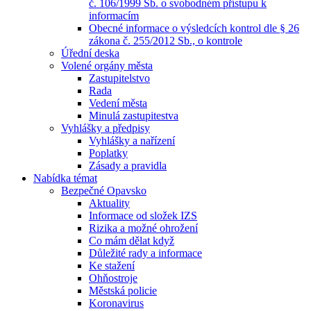
č. 106/1999 Sb. o svobodném přístupu k
informacím
Obecné informace o výsledcích kontrol dle § 26
zákona č. 255/2012 Sb., o kontrole
Úřední deska
Volené orgány města
Zastupitelstvo
Rada
Vedení města
Minulá zastupitestva
Vyhlášky a předpisy
Vyhlášky a nařízení
Poplatky
Zásady a pravidla
Nabídka témat
Bezpečné Opavsko
Aktuality
Informace od složek IZS
Rizika a možné ohrožení
Co mám dělat když
Důležité rady a informace
Ke stažení
Ohňostroje
Městská policie
Koronavirus