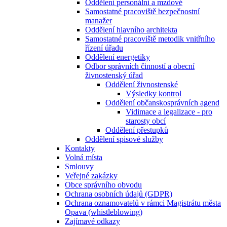
Oddělení personální a mzdové
Samostatné pracoviště bezpečnostní
manažer
Oddělení hlavního architekta
Samostatné pracoviště metodik vnitřního
řízení úřadu
Oddělení energetiky
Odbor správních činností a obecní
živnostenský úřad
Oddělení živnostenské
Výsledky kontrol
Oddělení občanskosprávních agend
Vidimace a legalizace - pro
starosty obcí
Oddělení přestupků
Oddělení spisové služby
Kontakty
Volná místa
Smlouvy
Veřejné zakázky
Obce správního obvodu
Ochrana osobních údajů (GDPR)
Ochrana oznamovatelů v rámci Magistrátu města
Opava (whistleblowing)
Zajímavé odkazy