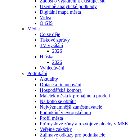
Žádost o vyjádření k existující síti
Územně analytické podklady
Digitální mapa města
Videa
O GIS
Média
Co se děje
Tiskové zprávy
TV vysílání
2026
Hláska
2026
Vyhledávání
Podnikání
Aktuality
Dotace a financování
Hospodářská komora
Majetek města k pronájmu a prodeji
Na koho se obrátit
Nejvýznamnější zaměstnavatelé
Podnikání v evropské unii
Profil města
Průmyslové zóny a rozvojové plochy v MSK
Veřejné zakázky
Zajímavé odkazy pro podnikatele