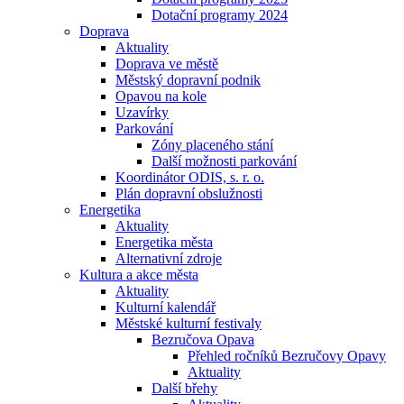
Dotační programy 2024
Doprava
Aktuality
Doprava ve městě
Městský dopravní podnik
Opavou na kole
Uzavírky
Parkování
Zóny placeného stání
Další možnosti parkování
Koordinátor ODIS, s. r. o.
Plán dopravní obslužnosti
Energetika
Aktuality
Energetika města
Alternativní zdroje
Kultura a akce města
Aktuality
Kulturní kalendář
Městské kulturní festivaly
Bezručova Opava
Přehled ročníků Bezručovy Opavy
Aktuality
Další břehy