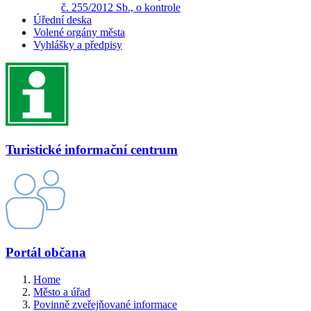
č. 255/2012 Sb., o kontrole
Úřední deska
Volené orgány města
Vyhlášky a předpisy
Turistické informační centrum
Portál občana
Home
Město a úřad
Povinně zveřejňované informace