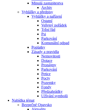
Minulá zastupitestva
Archiv
Vyhlášky a předpisy
Vyhlášky a nařízení
Ostatní
Veřejný pořádek
Tržní řád
Psi
Parkování
Komunální odpad
Poplatky
Zásady a pravidla
Nemovitosti
Dotace
Pronájmy
Parkování
Petice
Pocty
Pozemky
Fondy
Předzahrádky
Užívání symbolů
Nabídka témat
Bezpečné Opavsko
Aktuality