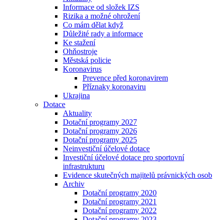
Informace od složek IZS
Rizika a možné ohrožení
Co mám dělat když
Důležité rady a informace
Ke stažení
Ohňostroje
Městská policie
Koronavirus
Prevence před koronavirem
Příznaky koronaviru
Ukrajina
Dotace
Aktuality
Dotační programy 2027
Dotační programy 2026
Dotační programy 2025
Neinvestiční účelové dotace
Investiční účelové dotace pro sportovní
infrastrukturu
Evidence skutečných majitelů právnických osob
Archiv
Dotační programy 2020
Dotační programy 2021
Dotační programy 2022
Dotační programy 2023