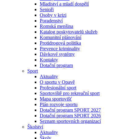
Mladiství a mladí dospělí
Senioři
Osoby v krizi
Poradenství
Romská menšina
Katalog poskytovatelů služeb
Komunitní plánování
Protidrogová politika
Prevence kriminality
Dávkové systémy
Kontakty
Dotační program
Sport
Aktuality
O sportu v Opavě
Profesionální sport
Sportoviště pro rekreační sport
Mapa sportovišť
Plán rozvoje sportu
Dotační program SPORT 2027
Dotační program SPORT 2026
Seznam sportovních organizací
Školství
Aktuality
Školy