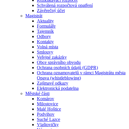
Rozklikávací rozpočet
Schválená rozpočtová opatření
Závěrečný účet
Magistrát
Aktuality
Formuláře
Tajemník
Odbory
Kontakty
Volná místa
Smlouvy
Veřejné zakázky
Obce správního obvodu
Ochrana osobních údajů (GDPR)
Ochrana oznamovatelů v rámci Magistrátu města
Opava (whistleblowing)
Zajímavé odkazy
Elektronická podatelna
Městské části
Komárov
Milostovice
Malé Hoštice
Podvihov
Suché Lazce
Vlaštovičky