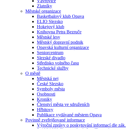
Vávrovice
Zlatníky
Městské organizace
Basketbalový klub Opava
ELIO Slezsko
Hokejový klub
Knihovna Petra Bezruče
Městské lesy
Městský dopravní podnik
Opavská kulturní organizace
Seniorcentrum
Slezské divadlo
Středisko volného času
Technické služby
O městě
Městská nej
České Slezsko
Symboly města
Osobnosti
Kroniky
Členství města ve sdruženích
Hřbitovy
Publikace vydávané městem Opava
Povinně zveřejňované informace
Výroční zprávy o poskytování informací dle zák.