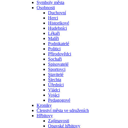
Symboly města
Osobnosti
Duchovní
Herci
Historikové
Hudebníci
Lékaři
Malíři
Podnikatelé
Politici
Přírodovědci
Sochaři
Spisovatelé
Sportovci
Stavitelé
Šlechta
Úředníci
Vládci
Vojáci
Pedagogové
Kroniky
Členství města ve sdruženích
Hřbitovy
Zajímavosti
Opavské hřbitovy