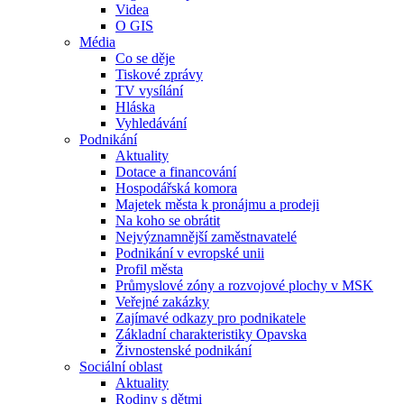
Videa
O GIS
Média
Co se děje
Tiskové zprávy
TV vysílání
Hláska
Vyhledávání
Podnikání
Aktuality
Dotace a financování
Hospodářská komora
Majetek města k pronájmu a prodeji
Na koho se obrátit
Nejvýznamnější zaměstnavatelé
Podnikání v evropské unii
Profil města
Průmyslové zóny a rozvojové plochy v MSK
Veřejné zakázky
Zajímavé odkazy pro podnikatele
Základní charakteristiky Opavska
Živnostenské podnikání
Sociální oblast
Aktuality
Rodiny s dětmi