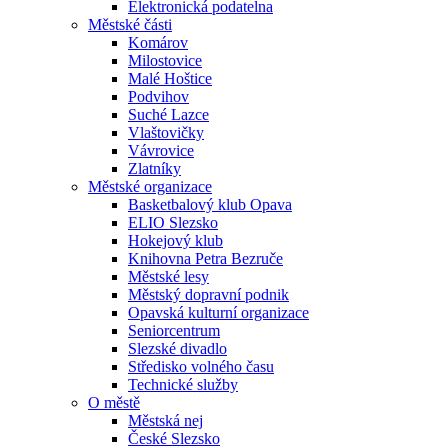
Elektronická podatelna
Městské části
Komárov
Milostovice
Malé Hoštice
Podvihov
Suché Lazce
Vlaštovičky
Vávrovice
Zlatníky
Městské organizace
Basketbalový klub Opava
ELIO Slezsko
Hokejový klub
Knihovna Petra Bezruče
Městské lesy
Městský dopravní podnik
Opavská kulturní organizace
Seniorcentrum
Slezské divadlo
Středisko volného času
Technické služby
O městě
Městská nej
České Slezsko