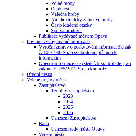
Volné hroby
Osobnosti
Válečné hroby
Architektonicky zajímavé hroby
Často kladené otázky
Správa hřbitovů
Publikace vydávané městem Opava
Povinně zveřejňované informace
Výroční zprávy o poskytování informací dle zák.
č. 106/1999 Sb. o svobodném přístupu k
informacím
Obecné informace o výsledcích kontrol dle § 26
zákona č. 255/2012 Sb., o kontrole
Úřední deska
Volené orgány města
Zastupitelstvo
Termíny zastupitelstva
2023
2024
2025
2026
Usnesení Zastupitelstva
Rada
Usnesení rady města Opavy
Vedení města