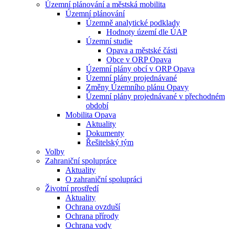
Územní plánování a městská mobilita
Územní plánování
Územně analytické podklady
Hodnoty území dle ÚAP
Územní studie
Opava a městské části
Obce v ORP Opava
Územní plány obcí v ORP Opava
Územní plány projednávané
Změny Územního plánu Opavy
Územní plány projednávané v přechodném
období
Mobilita Opava
Aktuality
Dokumenty
Řešitelský tým
Volby
Zahraniční spolupráce
Aktuality
O zahraniční spolupráci
Životní prostředí
Aktuality
Ochrana ovzduší
Ochrana přírody
Ochrana vody