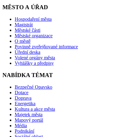
MĚSTO A ÚŘAD
Hospodaření města
Magistrát
Městské části
Městské organizace
O městě
Povinně zveřejňované informace
Úřední deska
Volené orgány města
Vyhlášky a předpisy
NABÍDKA TÉMAT
Bezpečné Opavsko
Dotace
Doprava
Energetika
Kultura a akce města
Majetek města
Mapový portál
Média
Podnikání
Sociální oblast