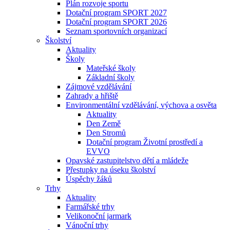
Plán rozvoje sportu
Dotační program SPORT 2027
Dotační program SPORT 2026
Seznam sportovních organizací
Školství
Aktuality
Školy
Mateřské školy
Základní školy
Zájmové vzdělávání
Zahrady a hřiště
Environmentální vzdělávání, výchova a osvěta
Aktuality
Den Země
Den Stromů
Dotační program Životní prostředí a
EVVO
Opavské zastupitelstvo dětí a mládeže
Přestupky na úseku školství
Úspěchy žáků
Trhy
Aktuality
Farmářské trhy
Velikonoční jarmark
Vánoční trhy