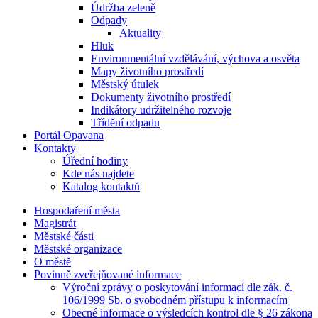
Údržba zeleně
Odpady
Aktuality
Hluk
Environmentální vzdělávání, výchova a osvěta
Mapy životního prostředí
Městský útulek
Dokumenty životního prostředí
Indikátory udržitelného rozvoje
Třídění odpadu
Portál Opavana
Kontakty
Úřední hodiny
Kde nás najdete
Katalog kontaktů
Hospodaření města
Magistrát
Městské části
Městské organizace
O městě
Povinně zveřejňované informace
Výroční zprávy o poskytování informací dle zák. č.
106/1999 Sb. o svobodném přístupu k informacím
Obecné informace o výsledcích kontrol dle § 26 zákona