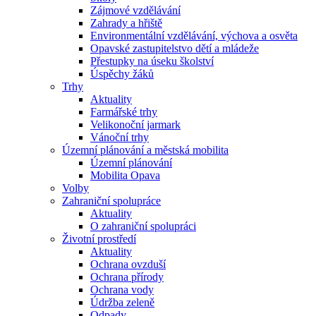
Zájmové vzdělávání
Zahrady a hřiště
Environmentální vzdělávání, výchova a osvěta
Opavské zastupitelstvo dětí a mládeže
Přestupky na úseku školství
Úspěchy žáků
Trhy
Aktuality
Farmářské trhy
Velikonoční jarmark
Vánoční trhy
Územní plánování a městská mobilita
Územní plánování
Mobilita Opava
Volby
Zahraniční spolupráce
Aktuality
O zahraniční spolupráci
Životní prostředí
Aktuality
Ochrana ovzduší
Ochrana přírody
Ochrana vody
Údržba zeleně
Odpady