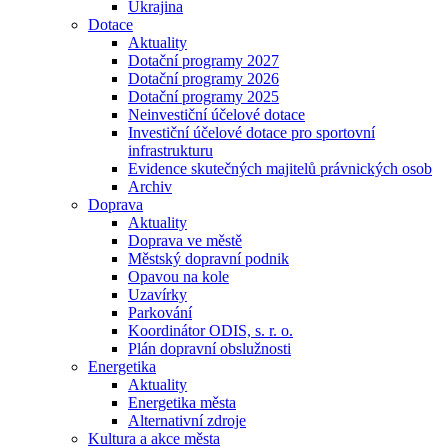
Ukrajina
Dotace
Aktuality
Dotační programy 2027
Dotační programy 2026
Dotační programy 2025
Neinvestiční účelové dotace
Investiční účelové dotace pro sportovní
infrastrukturu
Evidence skutečných majitelů právnických osob
Archiv
Doprava
Aktuality
Doprava ve městě
Městský dopravní podnik
Opavou na kole
Uzavírky
Parkování
Koordinátor ODIS, s. r. o.
Plán dopravní obslužnosti
Energetika
Aktuality
Energetika města
Alternativní zdroje
Kultura a akce města