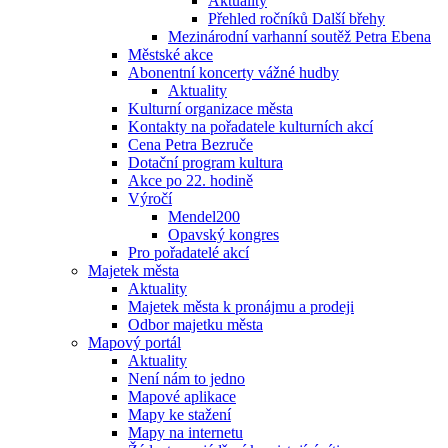
Aktuality
Přehled ročníků Další břehy
Mezinárodní varhanní soutěž Petra Ebena
Městské akce
Abonentní koncerty vážné hudby
Aktuality
Kulturní organizace města
Kontakty na pořadatele kulturních akcí
Cena Petra Bezruče
Dotační program kultura
Akce po 22. hodině
Výročí
Mendel200
Opavský kongres
Pro pořadatelé akcí
Majetek města
Aktuality
Majetek města k pronájmu a prodeji
Odbor majetku města
Mapový portál
Aktuality
Není nám to jedno
Mapové aplikace
Mapy ke stažení
Mapy na internetu