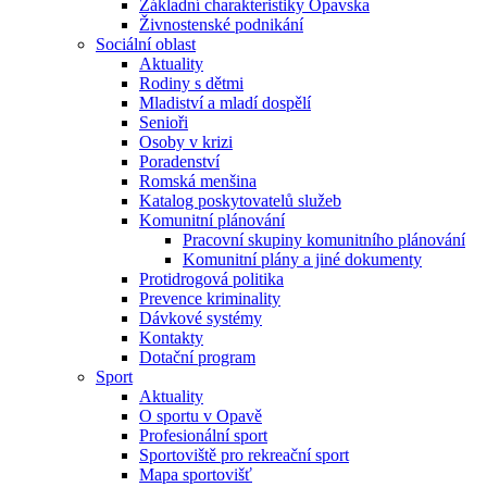
Základní charakteristiky Opavska
Živnostenské podnikání
Sociální oblast
Aktuality
Rodiny s dětmi
Mladiství a mladí dospělí
Senioři
Osoby v krizi
Poradenství
Romská menšina
Katalog poskytovatelů služeb
Komunitní plánování
Pracovní skupiny komunitního plánování
Komunitní plány a jiné dokumenty
Protidrogová politika
Prevence kriminality
Dávkové systémy
Kontakty
Dotační program
Sport
Aktuality
O sportu v Opavě
Profesionální sport
Sportoviště pro rekreační sport
Mapa sportovišť