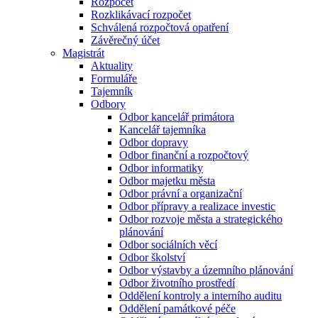
Rozpočet
Rozklikávací rozpočet
Schválená rozpočtová opatření
Závěrečný účet
Magistrát
Aktuality
Formuláře
Tajemník
Odbory
Odbor kancelář primátora
Kancelář tajemníka
Odbor dopravy
Odbor finanční a rozpočtový
Odbor informatiky
Odbor majetku města
Odbor právní a organizační
Odbor přípravy a realizace investic
Odbor rozvoje města a strategického
plánování
Odbor sociálních věcí
Odbor školství
Odbor výstavby a územního plánování
Odbor životního prostředí
Oddělení kontroly a interního auditu
Oddělení památkové péče