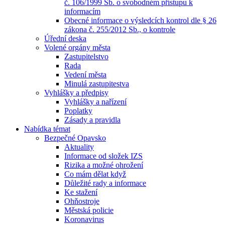
č. 106/1999 Sb. o svobodném přístupu k
informacím
Obecné informace o výsledcích kontrol dle § 26
zákona č. 255/2012 Sb., o kontrole
Úřední deska
Volené orgány města
Zastupitelstvo
Rada
Vedení města
Minulá zastupitestva
Vyhlášky a předpisy
Vyhlášky a nařízení
Poplatky
Zásady a pravidla
Nabídka témat
Bezpečné Opavsko
Aktuality
Informace od složek IZS
Rizika a možné ohrožení
Co mám dělat když
Důležité rady a informace
Ke stažení
Ohňostroje
Městská policie
Koronavirus