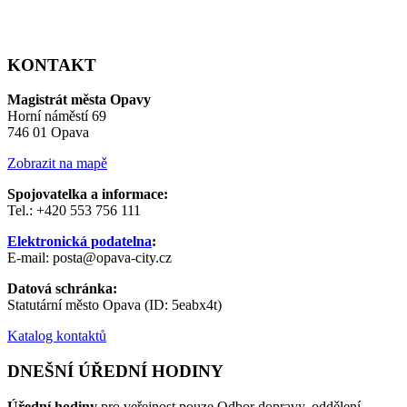
KONTAKT
Magistrát města Opavy
Horní náměstí 69
746 01 Opava
Zobrazit na mapě
Spojovatelka a informace:
Tel.: +420 553 756 111
Elektronická podatelna
:
E-mail: posta@opava-city.cz
Datová schránka:
Statutární město Opava (ID: 5eabx4t)
Katalog kontaktů
DNEŠNÍ ÚŘEDNÍ HODINY
Úřední hodiny
pro veřejnost pouze Odbor dopravy, oddělení