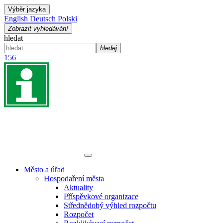
Výběr jazyka
English
Deutsch
Polski
Zobrazit vyhledávání
hledat
hledej
156
Město a úřad
Hospodaření města
Aktuality
Příspěvkové organizace
Střednědobý výhled rozpočtu
Rozpočet