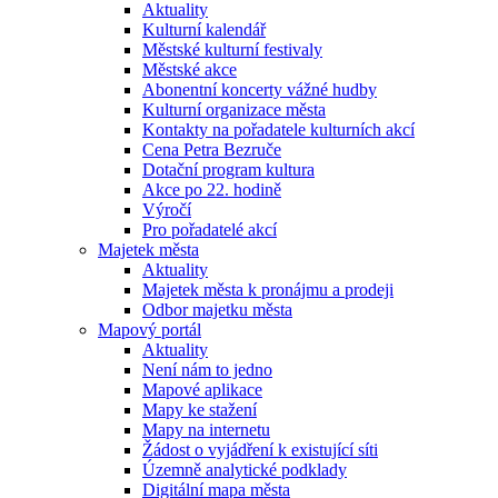
Aktuality
Kulturní kalendář
Městské kulturní festivaly
Městské akce
Abonentní koncerty vážné hudby
Kulturní organizace města
Kontakty na pořadatele kulturních akcí
Cena Petra Bezruče
Dotační program kultura
Akce po 22. hodině
Výročí
Pro pořadatelé akcí
Majetek města
Aktuality
Majetek města k pronájmu a prodeji
Odbor majetku města
Mapový portál
Aktuality
Není nám to jedno
Mapové aplikace
Mapy ke stažení
Mapy na internetu
Žádost o vyjádření k existující síti
Územně analytické podklady
Digitální mapa města