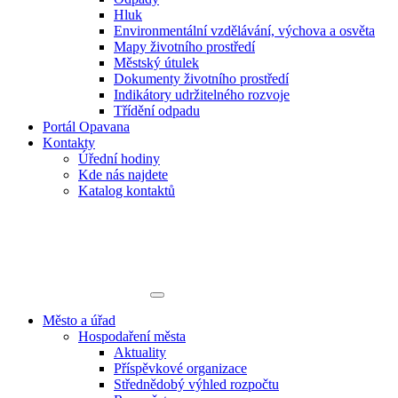
Hluk
Environmentální vzdělávání, výchova a osvěta
Mapy životního prostředí
Městský útulek
Dokumenty životního prostředí
Indikátory udržitelného rozvoje
Třídění odpadu
Portál Opavana
Kontakty
Úřední hodiny
Kde nás najdete
Katalog kontaktů
Město a úřad
Hospodaření města
Aktuality
Příspěvkové organizace
Střednědobý výhled rozpočtu