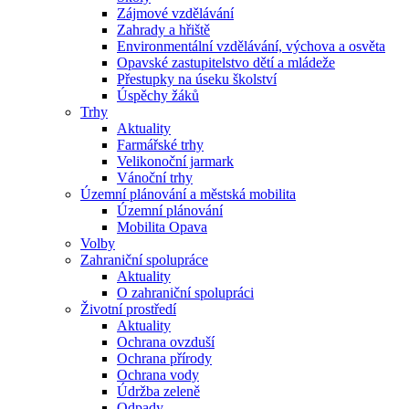
Zájmové vzdělávání
Zahrady a hřiště
Environmentální vzdělávání, výchova a osvěta
Opavské zastupitelstvo dětí a mládeže
Přestupky na úseku školství
Úspěchy žáků
Trhy
Aktuality
Farmářské trhy
Velikonoční jarmark
Vánoční trhy
Územní plánování a městská mobilita
Územní plánování
Mobilita Opava
Volby
Zahraniční spolupráce
Aktuality
O zahraniční spolupráci
Životní prostředí
Aktuality
Ochrana ovzduší
Ochrana přírody
Ochrana vody
Údržba zeleně
Odpady