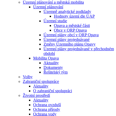
Územní plánování a městská mobilita
Územní plánování
Územně analytické podklady
Hodnoty území dle ÚAP
Územní studie
Opava a městské části
Obce v ORP Opava
Územní plány obcí v ORP Opava
Územní plány projednávané
Změny Územního plánu Opavy
Územní plány projednávané v přechodném
období
Mobilita Opava
Aktuality
Dokumenty
Řešitelský tým
Volby
Zahraniční spolupráce
Aktuality
O zahraniční spolupráci
Životní prostředí
Aktuality
Ochrana ovzduší
Ochrana přírody
Ochrana vody