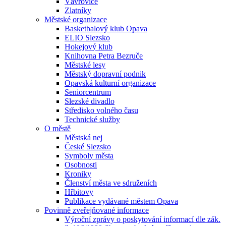
Vávrovice
Zlatníky
Městské organizace
Basketbalový klub Opava
ELIO Slezsko
Hokejový klub
Knihovna Petra Bezruče
Městské lesy
Městský dopravní podnik
Opavská kulturní organizace
Seniorcentrum
Slezské divadlo
Středisko volného času
Technické služby
O městě
Městská nej
České Slezsko
Symboly města
Osobnosti
Kroniky
Členství města ve sdruženích
Hřbitovy
Publikace vydávané městem Opava
Povinně zveřejňované informace
Výroční zprávy o poskytování informací dle zák.