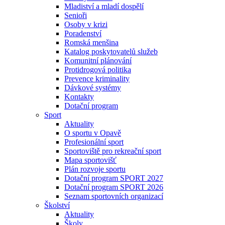
Mladiství a mladí dospělí
Senioři
Osoby v krizi
Poradenství
Romská menšina
Katalog poskytovatelů služeb
Komunitní plánování
Protidrogová politika
Prevence kriminality
Dávkové systémy
Kontakty
Dotační program
Sport
Aktuality
O sportu v Opavě
Profesionální sport
Sportoviště pro rekreační sport
Mapa sportovišť
Plán rozvoje sportu
Dotační program SPORT 2027
Dotační program SPORT 2026
Seznam sportovních organizací
Školství
Aktuality
Školy