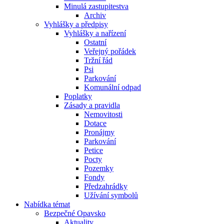
Minulá zastupitestva
Archiv
Vyhlášky a předpisy
Vyhlášky a nařízení
Ostatní
Veřejný pořádek
Tržní řád
Psi
Parkování
Komunální odpad
Poplatky
Zásady a pravidla
Nemovitosti
Dotace
Pronájmy
Parkování
Petice
Pocty
Pozemky
Fondy
Předzahrádky
Užívání symbolů
Nabídka témat
Bezpečné Opavsko
Aktuality