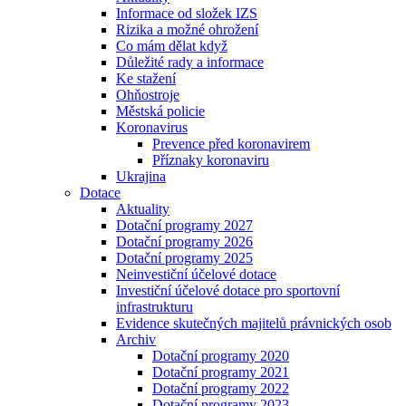
Informace od složek IZS
Rizika a možné ohrožení
Co mám dělat když
Důležité rady a informace
Ke stažení
Ohňostroje
Městská policie
Koronavirus
Prevence před koronavirem
Příznaky koronaviru
Ukrajina
Dotace
Aktuality
Dotační programy 2027
Dotační programy 2026
Dotační programy 2025
Neinvestiční účelové dotace
Investiční účelové dotace pro sportovní
infrastrukturu
Evidence skutečných majitelů právnických osob
Archiv
Dotační programy 2020
Dotační programy 2021
Dotační programy 2022
Dotační programy 2023