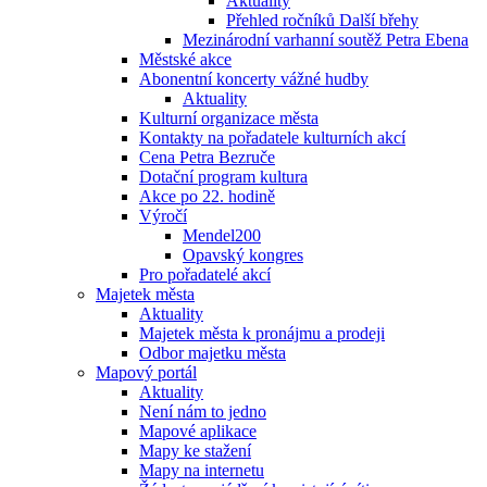
Aktuality
Přehled ročníků Další břehy
Mezinárodní varhanní soutěž Petra Ebena
Městské akce
Abonentní koncerty vážné hudby
Aktuality
Kulturní organizace města
Kontakty na pořadatele kulturních akcí
Cena Petra Bezruče
Dotační program kultura
Akce po 22. hodině
Výročí
Mendel200
Opavský kongres
Pro pořadatelé akcí
Majetek města
Aktuality
Majetek města k pronájmu a prodeji
Odbor majetku města
Mapový portál
Aktuality
Není nám to jedno
Mapové aplikace
Mapy ke stažení
Mapy na internetu