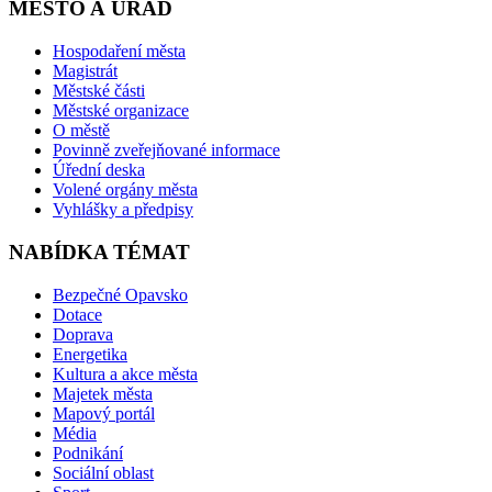
MĚSTO A ÚŘAD
Hospodaření města
Magistrát
Městské části
Městské organizace
O městě
Povinně zveřejňované informace
Úřední deska
Volené orgány města
Vyhlášky a předpisy
NABÍDKA TÉMAT
Bezpečné Opavsko
Dotace
Doprava
Energetika
Kultura a akce města
Majetek města
Mapový portál
Média
Podnikání
Sociální oblast