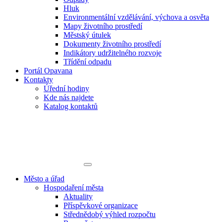
Hluk
Environmentální vzdělávání, výchova a osvěta
Mapy životního prostředí
Městský útulek
Dokumenty životního prostředí
Indikátory udržitelného rozvoje
Třídění odpadu
Portál Opavana
Kontakty
Úřední hodiny
Kde nás najdete
Katalog kontaktů
Město a úřad
Hospodaření města
Aktuality
Příspěvkové organizace
Střednědobý výhled rozpočtu