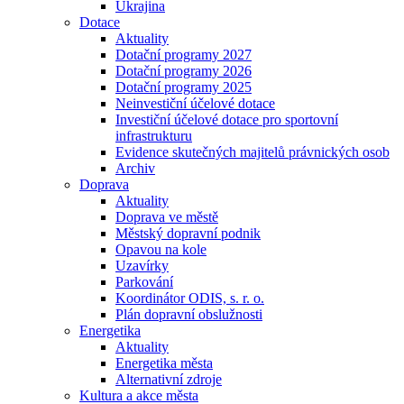
Ukrajina
Dotace
Aktuality
Dotační programy 2027
Dotační programy 2026
Dotační programy 2025
Neinvestiční účelové dotace
Investiční účelové dotace pro sportovní
infrastrukturu
Evidence skutečných majitelů právnických osob
Archiv
Doprava
Aktuality
Doprava ve městě
Městský dopravní podnik
Opavou na kole
Uzavírky
Parkování
Koordinátor ODIS, s. r. o.
Plán dopravní obslužnosti
Energetika
Aktuality
Energetika města
Alternativní zdroje
Kultura a akce města