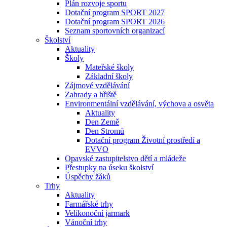
Plán rozvoje sportu
Dotační program SPORT 2027
Dotační program SPORT 2026
Seznam sportovních organizací
Školství
Aktuality
Školy
Mateřské školy
Základní školy
Zájmové vzdělávání
Zahrady a hřiště
Environmentální vzdělávání, výchova a osvěta
Aktuality
Den Země
Den Stromů
Dotační program Životní prostředí a
EVVO
Opavské zastupitelstvo dětí a mládeže
Přestupky na úseku školství
Úspěchy žáků
Trhy
Aktuality
Farmářské trhy
Velikonoční jarmark
Vánoční trhy