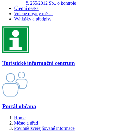
č. 255/2012 Sb., o kontrole
Úřední deska
Volené orgány města
Vyhlášky a předpisy
Turistické informační centrum
Portál občana
Home
Město a úřad
Povinně zveřejňované informace