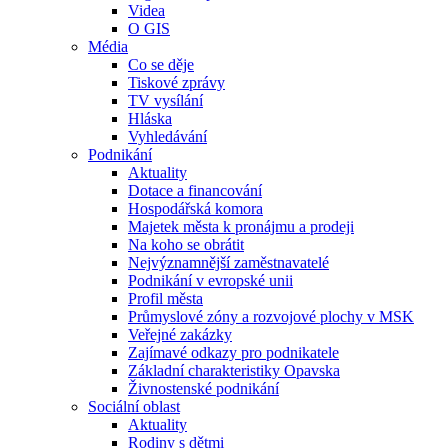
Videa
O GIS
Média
Co se děje
Tiskové zprávy
TV vysílání
Hláska
Vyhledávání
Podnikání
Aktuality
Dotace a financování
Hospodářská komora
Majetek města k pronájmu a prodeji
Na koho se obrátit
Nejvýznamnější zaměstnavatelé
Podnikání v evropské unii
Profil města
Průmyslové zóny a rozvojové plochy v MSK
Veřejné zakázky
Zajímavé odkazy pro podnikatele
Základní charakteristiky Opavska
Živnostenské podnikání
Sociální oblast
Aktuality
Rodiny s dětmi