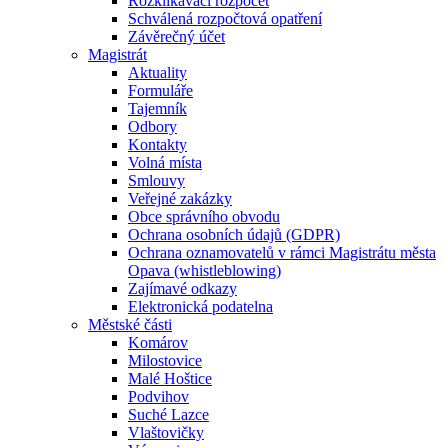
Rozklikávací rozpočet
Schválená rozpočtová opatření
Závěrečný účet
Magistrát
Aktuality
Formuláře
Tajemník
Odbory
Kontakty
Volná místa
Smlouvy
Veřejné zakázky
Obce správního obvodu
Ochrana osobních údajů (GDPR)
Ochrana oznamovatelů v rámci Magistrátu města
Opava (whistleblowing)
Zajímavé odkazy
Elektronická podatelna
Městské části
Komárov
Milostovice
Malé Hoštice
Podvihov
Suché Lazce
Vlaštovičky