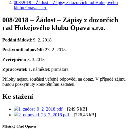
008/2018 – Žádost – Zápisy z dozorčích rad Hokejového
klubu Opava s.r.o.
008/2018 – Žádost – Zápisy z dozorčích
rad Hokejového klubu Opava s.r.o.
Podání žádosti
: 9. 2. 2018
Poskytnutí odpovědi:
23. 2. 2018
Zveřejněno:
8. 3.2018
Zpracovatel:
1. náměstek primátora
Přílohy nejsou součástí veřejné odpovědi na dotaz. V případě zájmu
budou poskytnuty konkrétnímu žadateli.
Ke stažení
1_zadost_9_2_2018.pdf
[249,5 kB]
2_odpoved_23_2_2018.pdf
[726,43 kB]
Městský úřad Opava