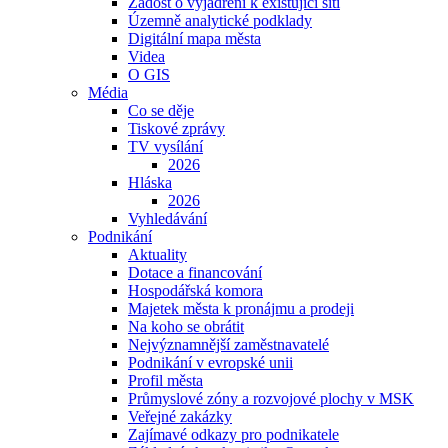
Žádost o vyjádření k existující síti
Územně analytické podklady
Digitální mapa města
Videa
O GIS
Média
Co se děje
Tiskové zprávy
TV vysílání
2026
Hláska
2026
Vyhledávání
Podnikání
Aktuality
Dotace a financování
Hospodářská komora
Majetek města k pronájmu a prodeji
Na koho se obrátit
Nejvýznamnější zaměstnavatelé
Podnikání v evropské unii
Profil města
Průmyslové zóny a rozvojové plochy v MSK
Veřejné zakázky
Zajímavé odkazy pro podnikatele