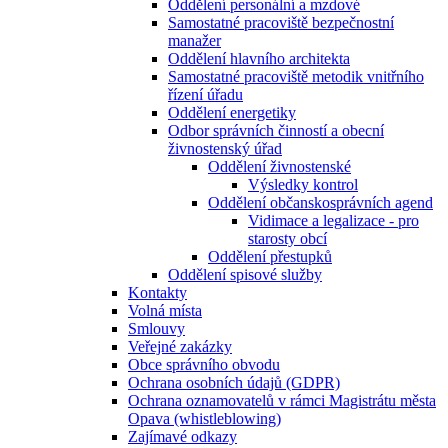
Oddělení personální a mzdové
Samostatné pracoviště bezpečnostní
manažer
Oddělení hlavního architekta
Samostatné pracoviště metodik vnitřního
řízení úřadu
Oddělení energetiky
Odbor správních činností a obecní
živnostenský úřad
Oddělení živnostenské
Výsledky kontrol
Oddělení občanskosprávních agend
Vidimace a legalizace - pro
starosty obcí
Oddělení přestupků
Oddělení spisové služby
Kontakty
Volná místa
Smlouvy
Veřejné zakázky
Obce správního obvodu
Ochrana osobních údajů (GDPR)
Ochrana oznamovatelů v rámci Magistrátu města
Opava (whistleblowing)
Zajímavé odkazy