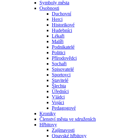
Symboly města
Osobnosti
Duchovní
Herci
Historikové
Hudebníci
Lékaři
Malíři
Podnikatelé
Politici
Přírodovědci
Sochaři
Spisovatelé
Sportovci
Stavitelé
Šlechta
Úředníci
Vládci
Vojáci
Pedagogové
Kroniky
Členství města ve sdruženích
Hřbitovy
Zajímavosti
Opavské hřbitovy