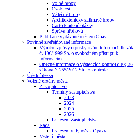
Volné hroby
Osobnosti
Válečné hroby
Architektonicky zajímavé hroby
Často kladené otázky
Správa hřbitovů
Publikace vydávané městem Opava
Povinně zveřejňované informace
Výroční zprávy o poskytování informací dle zák.
č. 106/1999 Sb. o svobodném přístupu k
informacím
Obecné informace o výsledcích kontrol dle § 26
zákona č. 255/2012 Sb., o kontrole
Úřední deska
Volené orgány města
Zastupitelstvo
Termíny zastupitelstva
2023
2024
2025
2026
Usnesení Zastupitelstva
Rada
Usnesení rady města Opavy
Vedení města