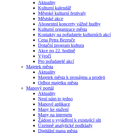
Aktuality
Kulturní kalendář
Městské kulturní festivaly
Městské akce
Abonentní koncerty vážné hudby
Kulturní organizace města
Kontakty na pořadatele kulturních akcí
Cena Petra Bezruče
Dotační program kultura
Akce po 22. hodině
Výročí
Pro pořadatelé akcí
Majetek města
Aktuality
Majetek města k pronájmu a prodeji
Odbor majetku města
Mapový portál
Aktuality
Není nám to jedno
Mapové aplikace
Mapy ke stažení
Mapy na internetu
Žádost o vyjádření k existující síti
Územně analytické podklady
Digitální mapa města