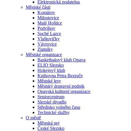
Elektronická podatelna
Městské části
Komárov
Milostovice
Malé Hoštice
Podvihov
Suché Lazce
Vlaštovičky
Vávrovice
Zlatníky
Městské organizace
Basketbalový klub Opava
ELIO Slezsko
Hokejový klub
Knihovna Petra Bezruče
Městské lesy
Městský dopravní podnik
Opavská kulturní organizace
Seniorcentrum
Slezské divadlo
Středisko volného času
Technické služby
O městě
Městská nej
České Slezsko