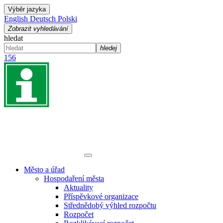
Výběr jazyka
English
Deutsch
Polski
Zobrazit vyhledávání
hledat
hledej
156
Město a úřad
Hospodaření města
Aktuality
Příspěvkové organizace
Střednědobý výhled rozpočtu
Rozpočet