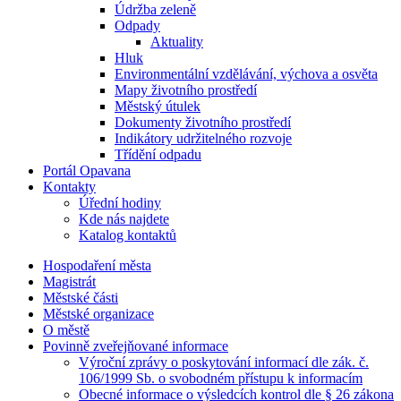
Údržba zeleně
Odpady
Aktuality
Hluk
Environmentální vzdělávání, výchova a osvěta
Mapy životního prostředí
Městský útulek
Dokumenty životního prostředí
Indikátory udržitelného rozvoje
Třídění odpadu
Portál Opavana
Kontakty
Úřední hodiny
Kde nás najdete
Katalog kontaktů
Hospodaření města
Magistrát
Městské části
Městské organizace
O městě
Povinně zveřejňované informace
Výroční zprávy o poskytování informací dle zák. č.
106/1999 Sb. o svobodném přístupu k informacím
Obecné informace o výsledcích kontrol dle § 26 zákona