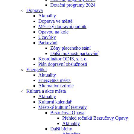
Dotační programy 2024
Doprava
Aktuality
Doprava ve městě
Městský dopravní podnik
Opavou na kole
Uzavírky
Parkování
Zóny placeného stání
Další možnosti parkování
Koordinátor ODIS, s. r. o.
Plán dopravní obslužnosti
Energetika
Aktuality
Energetika města
Alternativní zdroje
Kultura a akce města
Aktuality
Kulturní kalendář
Městské kulturní festivaly
Bezručova Opava
Přehled ročníků Bezručovy Opavy
Aktuality
Další břehy