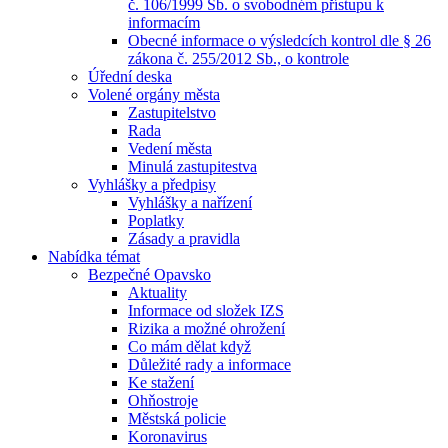
č. 106/1999 Sb. o svobodném přístupu k
informacím
Obecné informace o výsledcích kontrol dle § 26
zákona č. 255/2012 Sb., o kontrole
Úřední deska
Volené orgány města
Zastupitelstvo
Rada
Vedení města
Minulá zastupitestva
Vyhlášky a předpisy
Vyhlášky a nařízení
Poplatky
Zásady a pravidla
Nabídka témat
Bezpečné Opavsko
Aktuality
Informace od složek IZS
Rizika a možné ohrožení
Co mám dělat když
Důležité rady a informace
Ke stažení
Ohňostroje
Městská policie
Koronavirus