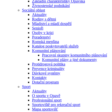
Základní charakteristiky Opavska
Živnostenské podnikání
Sociální oblast
Aktuality
Rodiny s dětmi
Mladiství a mladí dospělí
Senioři
Osoby v krizi
Poradenství
Romská menšina
Katalog poskytovatelů služeb
Komunitní plánování
Pracovní skupiny komunitního plánování
Komunitní plány a jiné dokumenty
Protidrogová politika
Prevence kriminality
Dávkové systémy
Kontakty
Dotační program
Sport
Aktuality
O sportu v Opavě
Profesionální sport
Sportoviště pro rekreační sport
Mapa sportovišť