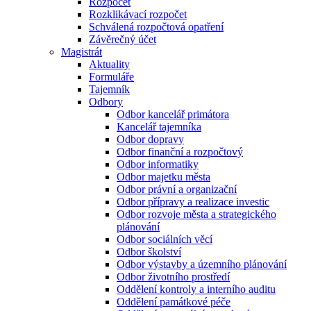
Rozpočet
Rozklikávací rozpočet
Schválená rozpočtová opatření
Závěrečný účet
Magistrát
Aktuality
Formuláře
Tajemník
Odbory
Odbor kancelář primátora
Kancelář tajemníka
Odbor dopravy
Odbor finanční a rozpočtový
Odbor informatiky
Odbor majetku města
Odbor právní a organizační
Odbor přípravy a realizace investic
Odbor rozvoje města a strategického
plánování
Odbor sociálních věcí
Odbor školství
Odbor výstavby a územního plánování
Odbor životního prostředí
Oddělení kontroly a interního auditu
Oddělení památkové péče