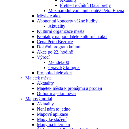
Aktuality
Přehled ročníků Další břehy
Mezinárodní varhanní soutěž Petra Ebena
Městské akce
Abonentní koncerty vážné hudby
Aktuality
Kulturní organizace města
Kontakty na pořadatele kulturních akcí
Cena Petra Bezruče
Dotační program kultura
Akce po 22. hodině
Výročí
Mendel200
Opavský kongres
Pro pořadatelé akcí
Majetek města
Aktuality
Majetek města k pronájmu a prodeji
Odbor majetku města
Mapový portál
Aktuality
Není nám to jedno
Mapové aplikace
Mapy ke stažení
Mapy na internetu