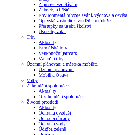
Zájmové vzdělávání
Zahrady a hřiště
Environmentální vzdělávání, výchova a osvěta
Opavské zastupitelstvo dětí a mládeže
Přestupky na úseku školství
Úspěchy žáků
Trhy
Aktuality
Farmářské trhy
Velikonoční jarmark
Vánoční trhy
Územní plánování a městská mobilita
Územní plánování
Mobilita Opava
Volby
Zahraniční spolupráce
Aktuality
O zahraniční spolupráci
Životní prostředí
Aktuality
Ochrana ovzduší
Ochrana přírody
Ochrana vody
Údržba zeleně
Odpady