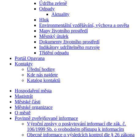
Údržba zeleně
Odpady
Aktuality
Hluk
Environmentální vzdělávání, výchova a osvěta
Mapy životního prostředí
Městský útulek
Dokumenty životního prostředí
Indikátory udržitelného rozvoje
Třídění odpadu
Portál Opavana
Kontakty
Úřední hodiny
Kde nás najdete
Katalog kontaktů
Hospodaření města
Magistrát
Městské části
Městské organizace
O městě
Povinně zveřejňované informace
Výroční zprávy o poskytování informací dle zák. č.
106/1999 Sb. o svobodném přístupu k informacím
Obecné informace o výsledcích kontrol dle § 26 zákona