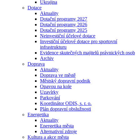
Ukrajina
Dotace
Aktuality
Dotační programy 2027
Dotační programy 2026
Dotační programy 2025
Neinvestiční účelové dotace
Investiční účelové dotace pro sportovní
infrastrukturu
Evidence skutečných majitelů právnických osob
Archiv
Doprava
Aktuality
Doprava ve městě
Městský dopravní podnik
Opavou na kole
Uzavírky
Parkování
Koordinátor ODIS, s. r. o.
Plán dopravní obslužnosti
Energetika
Aktuality
Energetika města
Alternativní zdroje
Kultura a akce města