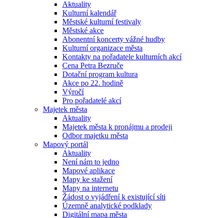
Aktuality
Kulturní kalendář
Městské kulturní festivaly
Městské akce
Abonentní koncerty vážné hudby
Kulturní organizace města
Kontakty na pořadatele kulturních akcí
Cena Petra Bezruče
Dotační program kultura
Akce po 22. hodině
Výročí
Pro pořadatelé akcí
Majetek města
Aktuality
Majetek města k pronájmu a prodeji
Odbor majetku města
Mapový portál
Aktuality
Není nám to jedno
Mapové aplikace
Mapy ke stažení
Mapy na internetu
Žádost o vyjádření k existující síti
Územně analytické podklady
Digitální mapa města