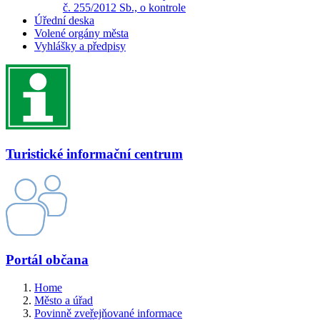
č. 255/2012 Sb., o kontrole
Úřední deska
Volené orgány města
Vyhlášky a předpisy
Turistické informační centrum
Portál občana
Home
Město a úřad
Povinně zveřejňované informace