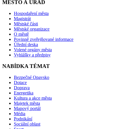
MĚSTO A ÚŘAD
Hospodaření města
Magistrát
Městské části
Městské organizace
O městě
Povinně zveřejňované informace
Úřední deska
Volené orgány města
Vyhlášky a předpisy
NABÍDKA TÉMAT
Bezpečné Opavsko
Dotace
Doprava
Energetika
Kultura a akce města
Majetek města
Mapový portál
Média
Podnikání
Sociální oblast