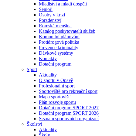
Mladiství a mladí dospělí
Senioři
Osoby v krizi
Poradenství
Romská menšina
Katalog poskytovatelů služeb
Komunitní plánování
Protidrogová politika
Prevence kriminality
Dávkové systémy
Kontakty
Dotační program
Sport
Aktuality
O sportu v Opavě
Profesionální sport
Sportoviště pro rekreační sport
Mapa sportovišť
Plán rozvoje sportu
Dotační program SPORT 2027
Dotační program SPORT 2026
Seznam sportovních organizací
Školství
Aktuality
Školy