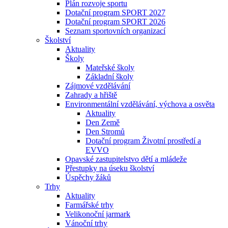
Plán rozvoje sportu
Dotační program SPORT 2027
Dotační program SPORT 2026
Seznam sportovních organizací
Školství
Aktuality
Školy
Mateřské školy
Základní školy
Zájmové vzdělávání
Zahrady a hřiště
Environmentální vzdělávání, výchova a osvěta
Aktuality
Den Země
Den Stromů
Dotační program Životní prostředí a
EVVO
Opavské zastupitelstvo dětí a mládeže
Přestupky na úseku školství
Úspěchy žáků
Trhy
Aktuality
Farmářské trhy
Velikonoční jarmark
Vánoční trhy