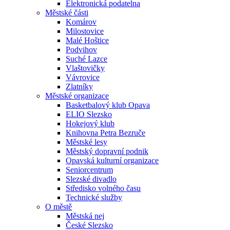
Elektronická podatelna
Městské části
Komárov
Milostovice
Malé Hoštice
Podvihov
Suché Lazce
Vlaštovičky
Vávrovice
Zlatníky
Městské organizace
Basketbalový klub Opava
ELIO Slezsko
Hokejový klub
Knihovna Petra Bezruče
Městské lesy
Městský dopravní podnik
Opavská kulturní organizace
Seniorcentrum
Slezské divadlo
Středisko volného času
Technické služby
O městě
Městská nej
České Slezsko