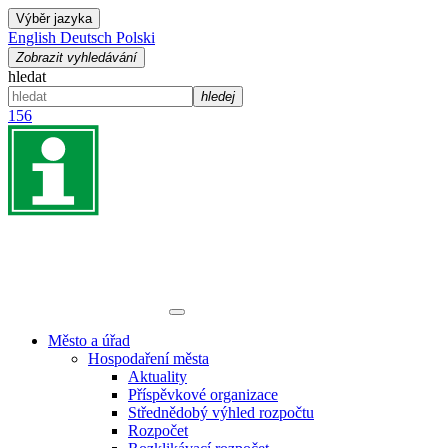
Výběr jazyka
English
Deutsch
Polski
Zobrazit vyhledávání
hledat
hledej
156
Město a úřad
Hospodaření města
Aktuality
Příspěvkové organizace
Střednědobý výhled rozpočtu
Rozpočet