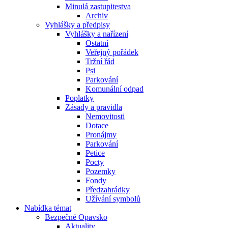
Minulá zastupitestva
Archiv
Vyhlášky a předpisy
Vyhlášky a nařízení
Ostatní
Veřejný pořádek
Tržní řád
Psi
Parkování
Komunální odpad
Poplatky
Zásady a pravidla
Nemovitosti
Dotace
Pronájmy
Parkování
Petice
Pocty
Pozemky
Fondy
Předzahrádky
Užívání symbolů
Nabídka témat
Bezpečné Opavsko
Aktuality