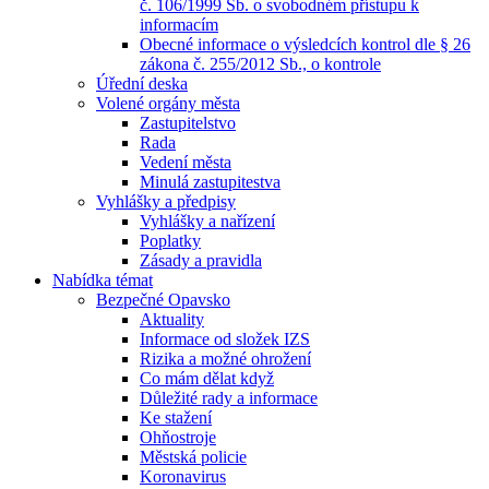
č. 106/1999 Sb. o svobodném přístupu k
informacím
Obecné informace o výsledcích kontrol dle § 26
zákona č. 255/2012 Sb., o kontrole
Úřední deska
Volené orgány města
Zastupitelstvo
Rada
Vedení města
Minulá zastupitestva
Vyhlášky a předpisy
Vyhlášky a nařízení
Poplatky
Zásady a pravidla
Nabídka témat
Bezpečné Opavsko
Aktuality
Informace od složek IZS
Rizika a možné ohrožení
Co mám dělat když
Důležité rady a informace
Ke stažení
Ohňostroje
Městská policie
Koronavirus