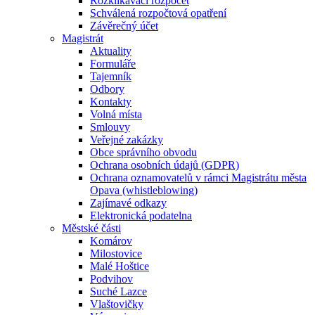
Rozklikávací rozpočet
Schválená rozpočtová opatření
Závěrečný účet
Magistrát
Aktuality
Formuláře
Tajemník
Odbory
Kontakty
Volná místa
Smlouvy
Veřejné zakázky
Obce správního obvodu
Ochrana osobních údajů (GDPR)
Ochrana oznamovatelů v rámci Magistrátu města
Opava (whistleblowing)
Zajímavé odkazy
Elektronická podatelna
Městské části
Komárov
Milostovice
Malé Hoštice
Podvihov
Suché Lazce
Vlaštovičky