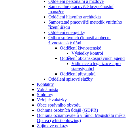
Oddělení personální a mzdové
Samostatné pracoviště bezpečnostní
manažer
Oddělení hlavního architekta
Samostatné pracoviště metodik vnitřního
řízení úřadu
Oddělení energetiky
Odbor správních činností a obecní
živnostenský úřad
Oddělení živnostenské
Výsledky kontrol
Oddělení občanskosprávních agend
Vidimace a legalizace - pro
starosty obcí
Oddělení přestupků
Oddělení spisové služby
Kontakty
Volná místa
Smlouvy
Veřejné zakázky
Obce správního obvodu
Ochrana osobních údajů (GDPR)
Ochrana oznamovatelů v rámci Magistrátu města
Opava (whistleblowing)
Zajímavé odkazy