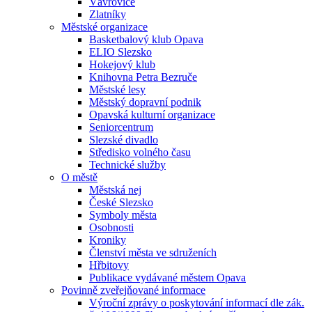
Vávrovice
Zlatníky
Městské organizace
Basketbalový klub Opava
ELIO Slezsko
Hokejový klub
Knihovna Petra Bezruče
Městské lesy
Městský dopravní podnik
Opavská kulturní organizace
Seniorcentrum
Slezské divadlo
Středisko volného času
Technické služby
O městě
Městská nej
České Slezsko
Symboly města
Osobnosti
Kroniky
Členství města ve sdruženích
Hřbitovy
Publikace vydávané městem Opava
Povinně zveřejňované informace
Výroční zprávy o poskytování informací dle zák.