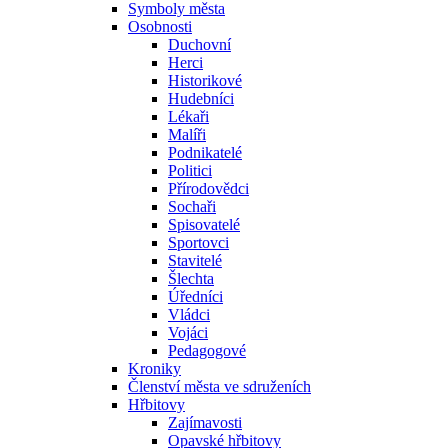
Symboly města
Osobnosti
Duchovní
Herci
Historikové
Hudebníci
Lékaři
Malíři
Podnikatelé
Politici
Přírodovědci
Sochaři
Spisovatelé
Sportovci
Stavitelé
Šlechta
Úředníci
Vládci
Vojáci
Pedagogové
Kroniky
Členství města ve sdruženích
Hřbitovy
Zajímavosti
Opavské hřbitovy