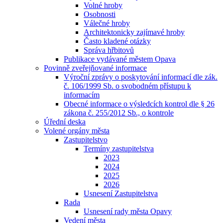
Volné hroby
Osobnosti
Válečné hroby
Architektonicky zajímavé hroby
Často kladené otázky
Správa hřbitovů
Publikace vydávané městem Opava
Povinně zveřejňované informace
Výroční zprávy o poskytování informací dle zák.
č. 106/1999 Sb. o svobodném přístupu k
informacím
Obecné informace o výsledcích kontrol dle § 26
zákona č. 255/2012 Sb., o kontrole
Úřední deska
Volené orgány města
Zastupitelstvo
Termíny zastupitelstva
2023
2024
2025
2026
Usnesení Zastupitelstva
Rada
Usnesení rady města Opavy
Vedení města