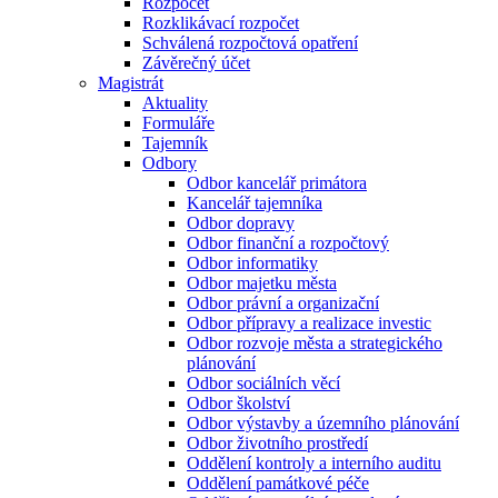
Rozpočet
Rozklikávací rozpočet
Schválená rozpočtová opatření
Závěrečný účet
Magistrát
Aktuality
Formuláře
Tajemník
Odbory
Odbor kancelář primátora
Kancelář tajemníka
Odbor dopravy
Odbor finanční a rozpočtový
Odbor informatiky
Odbor majetku města
Odbor právní a organizační
Odbor přípravy a realizace investic
Odbor rozvoje města a strategického
plánování
Odbor sociálních věcí
Odbor školství
Odbor výstavby a územního plánování
Odbor životního prostředí
Oddělení kontroly a interního auditu
Oddělení památkové péče