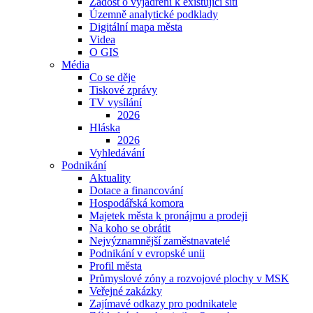
Žádost o vyjádření k existující síti
Územně analytické podklady
Digitální mapa města
Videa
O GIS
Média
Co se děje
Tiskové zprávy
TV vysílání
2026
Hláska
2026
Vyhledávání
Podnikání
Aktuality
Dotace a financování
Hospodářská komora
Majetek města k pronájmu a prodeji
Na koho se obrátit
Nejvýznamnější zaměstnavatelé
Podnikání v evropské unii
Profil města
Průmyslové zóny a rozvojové plochy v MSK
Veřejné zakázky
Zajímavé odkazy pro podnikatele