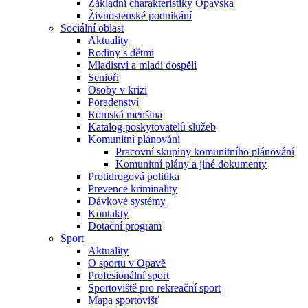
Základní charakteristiky Opavska
Živnostenské podnikání
Sociální oblast
Aktuality
Rodiny s dětmi
Mladiství a mladí dospělí
Senioři
Osoby v krizi
Poradenství
Romská menšina
Katalog poskytovatelů služeb
Komunitní plánování
Pracovní skupiny komunitního plánování
Komunitní plány a jiné dokumenty
Protidrogová politika
Prevence kriminality
Dávkové systémy
Kontakty
Dotační program
Sport
Aktuality
O sportu v Opavě
Profesionální sport
Sportoviště pro rekreační sport
Mapa sportovišť