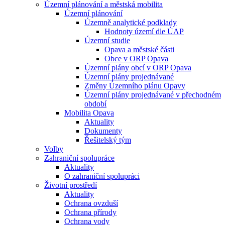
Územní plánování a městská mobilita
Územní plánování
Územně analytické podklady
Hodnoty území dle ÚAP
Územní studie
Opava a městské části
Obce v ORP Opava
Územní plány obcí v ORP Opava
Územní plány projednávané
Změny Územního plánu Opavy
Územní plány projednávané v přechodném
období
Mobilita Opava
Aktuality
Dokumenty
Řešitelský tým
Volby
Zahraniční spolupráce
Aktuality
O zahraniční spolupráci
Životní prostředí
Aktuality
Ochrana ovzduší
Ochrana přírody
Ochrana vody