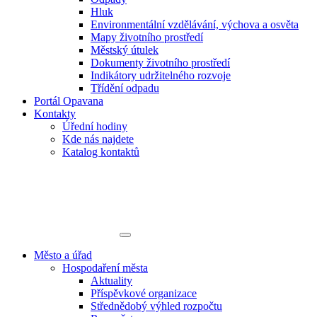
Hluk
Environmentální vzdělávání, výchova a osvěta
Mapy životního prostředí
Městský útulek
Dokumenty životního prostředí
Indikátory udržitelného rozvoje
Třídění odpadu
Portál Opavana
Kontakty
Úřední hodiny
Kde nás najdete
Katalog kontaktů
Město a úřad
Hospodaření města
Aktuality
Příspěvkové organizace
Střednědobý výhled rozpočtu