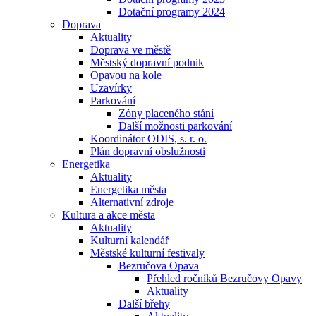
Dotační programy 2024
Doprava
Aktuality
Doprava ve městě
Městský dopravní podnik
Opavou na kole
Uzavírky
Parkování
Zóny placeného stání
Další možnosti parkování
Koordinátor ODIS, s. r. o.
Plán dopravní obslužnosti
Energetika
Aktuality
Energetika města
Alternativní zdroje
Kultura a akce města
Aktuality
Kulturní kalendář
Městské kulturní festivaly
Bezručova Opava
Přehled ročníků Bezručovy Opavy
Aktuality
Další břehy