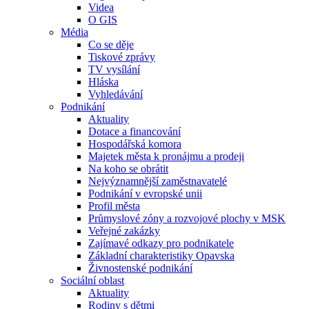
Videa
O GIS
Média
Co se děje
Tiskové zprávy
TV vysílání
Hláska
Vyhledávání
Podnikání
Aktuality
Dotace a financování
Hospodářská komora
Majetek města k pronájmu a prodeji
Na koho se obrátit
Nejvýznamnější zaměstnavatelé
Podnikání v evropské unii
Profil města
Průmyslové zóny a rozvojové plochy v MSK
Veřejné zakázky
Zajímavé odkazy pro podnikatele
Základní charakteristiky Opavska
Živnostenské podnikání
Sociální oblast
Aktuality
Rodiny s dětmi