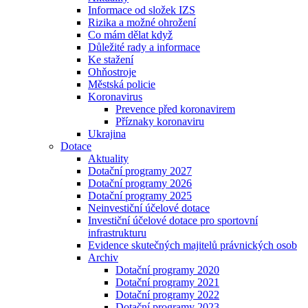
Informace od složek IZS
Rizika a možné ohrožení
Co mám dělat když
Důležité rady a informace
Ke stažení
Ohňostroje
Městská policie
Koronavirus
Prevence před koronavirem
Příznaky koronaviru
Ukrajina
Dotace
Aktuality
Dotační programy 2027
Dotační programy 2026
Dotační programy 2025
Neinvestiční účelové dotace
Investiční účelové dotace pro sportovní
infrastrukturu
Evidence skutečných majitelů právnických osob
Archiv
Dotační programy 2020
Dotační programy 2021
Dotační programy 2022
Dotační programy 2023