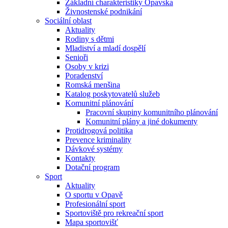
Základní charakteristiky Opavska
Živnostenské podnikání
Sociální oblast
Aktuality
Rodiny s dětmi
Mladiství a mladí dospělí
Senioři
Osoby v krizi
Poradenství
Romská menšina
Katalog poskytovatelů služeb
Komunitní plánování
Pracovní skupiny komunitního plánování
Komunitní plány a jiné dokumenty
Protidrogová politika
Prevence kriminality
Dávkové systémy
Kontakty
Dotační program
Sport
Aktuality
O sportu v Opavě
Profesionální sport
Sportoviště pro rekreační sport
Mapa sportovišť