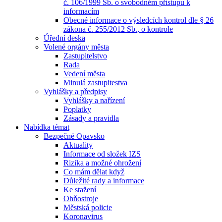
č. 106/1999 Sb. o svobodném přístupu k
informacím
Obecné informace o výsledcích kontrol dle § 26
zákona č. 255/2012 Sb., o kontrole
Úřední deska
Volené orgány města
Zastupitelstvo
Rada
Vedení města
Minulá zastupitestva
Vyhlášky a předpisy
Vyhlášky a nařízení
Poplatky
Zásady a pravidla
Nabídka témat
Bezpečné Opavsko
Aktuality
Informace od složek IZS
Rizika a možné ohrožení
Co mám dělat když
Důležité rady a informace
Ke stažení
Ohňostroje
Městská policie
Koronavirus