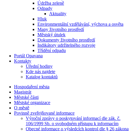
Údržba zeleně
Odpady
Aktuality
Hluk
Environmentální vzdělávání, výchova a osvěta
Mapy životního prostředí
Městský útulek
Dokumenty životního prostředí
Indikátory udržitelného rozvoje
Třídění odpadu
Portál Opavana
Kontakty
Úřední hodiny
Kde nás najdete
Katalog kontaktů
Hospodaření města
Magistrát
Městské části
Městské organizace
O městě
Povinně zveřejňované informace
Výroční zprávy o poskytování informací dle zák. č.
106/1999 Sb. o svobodném přístupu k informacím
Obecné informace o výsledcích kontrol dle § 26 zákona