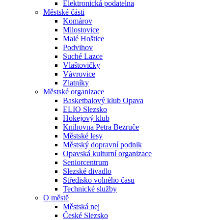
Elektronická podatelna
Městské části
Komárov
Milostovice
Malé Hoštice
Podvihov
Suché Lazce
Vlaštovičky
Vávrovice
Zlatníky
Městské organizace
Basketbalový klub Opava
ELIO Slezsko
Hokejový klub
Knihovna Petra Bezruče
Městské lesy
Městský dopravní podnik
Opavská kulturní organizace
Seniorcentrum
Slezské divadlo
Středisko volného času
Technické služby
O městě
Městská nej
České Slezsko