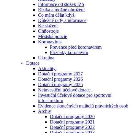
Informace od složek IZS
Rizika a možné ohrožení
Co mám dělat když
Důležité rady a informace
Ke stažení
Ohňostroje
Městská policie
Koronavirus
Prevence před koronavirem
Příznaky koronaviru
Ukrajina
Dotace
Aktuality
Dotační programy 2027
Dotační programy 2026
Dotační programy 2025
Neinvestiční účelové dotace
Investiční účelové dotace pro sportovní
infrastrukturu
Evidence skutečných majitelů právnických osob
Archiv
Dotační programy 2020
Dotační programy 2021
Dotační programy 2022
Dotační programy 2023