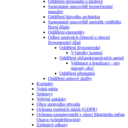
Oddělení personální a mzdové
Samostatné pracoviště bezpečnostní
manažer
Oddělení hlavního architekta
Samostatné pracoviště metodik vnitřního
řízení úřadu
Oddělení energetiky
Odbor správních činností a obecní
živnostenský úřad
Oddělení živnostenské
Výsledky kontrol
Oddělení občanskosprávních agend
Vidimace a legalizace - pro
starosty obcí
Oddělení přestupků
Oddělení spisové služby
Kontakty
Volná místa
Smlouvy
Veřejné zakázky
Obce správního obvodu
Ochrana osobních údajů (GDPR)
Ochrana oznamovatelů v rámci Magistrátu města
Opava (whistleblowing)
Zajímavé odkazy