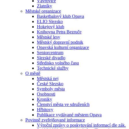
Vávrovice
Zlatníky
Městské organizace
Basketbalový klub Opava
ELIO Slezsko
Hokejový klub
Knihovna Petra Bezruče
Městské lesy
Městský dopravní podnik
Opavská kulturní organizace
Seniorcentrum
Slezské divadlo
Středisko volného času
Technické služby
O městě
Městská nej
České Slezsko
Symboly města
Osobnosti
Kroniky
Členství města ve sdruženích
Hřbitovy
Publikace vydávané městem Opava
Povinně zveřejňované informace
Výroční zprávy o poskytování informací dle zák.