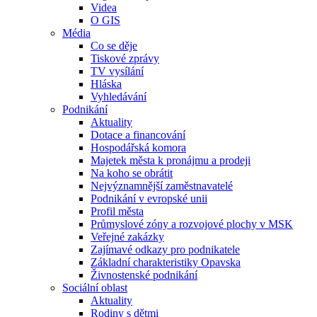
Videa
O GIS
Média
Co se děje
Tiskové zprávy
TV vysílání
Hláska
Vyhledávání
Podnikání
Aktuality
Dotace a financování
Hospodářská komora
Majetek města k pronájmu a prodeji
Na koho se obrátit
Nejvýznamnější zaměstnavatelé
Podnikání v evropské unii
Profil města
Průmyslové zóny a rozvojové plochy v MSK
Veřejné zakázky
Zajímavé odkazy pro podnikatele
Základní charakteristiky Opavska
Živnostenské podnikání
Sociální oblast
Aktuality
Rodiny s dětmi