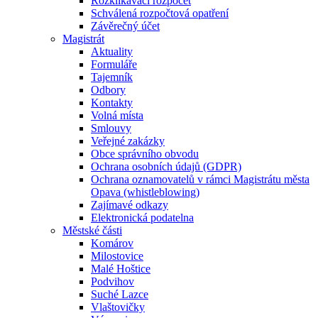
Rozklikávací rozpočet
Schválená rozpočtová opatření
Závěrečný účet
Magistrát
Aktuality
Formuláře
Tajemník
Odbory
Kontakty
Volná místa
Smlouvy
Veřejné zakázky
Obce správního obvodu
Ochrana osobních údajů (GDPR)
Ochrana oznamovatelů v rámci Magistrátu města
Opava (whistleblowing)
Zajímavé odkazy
Elektronická podatelna
Městské části
Komárov
Milostovice
Malé Hoštice
Podvihov
Suché Lazce
Vlaštovičky