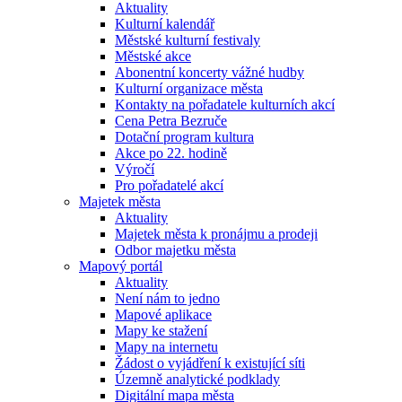
Aktuality
Kulturní kalendář
Městské kulturní festivaly
Městské akce
Abonentní koncerty vážné hudby
Kulturní organizace města
Kontakty na pořadatele kulturních akcí
Cena Petra Bezruče
Dotační program kultura
Akce po 22. hodině
Výročí
Pro pořadatelé akcí
Majetek města
Aktuality
Majetek města k pronájmu a prodeji
Odbor majetku města
Mapový portál
Aktuality
Není nám to jedno
Mapové aplikace
Mapy ke stažení
Mapy na internetu
Žádost o vyjádření k existující síti
Územně analytické podklady
Digitální mapa města