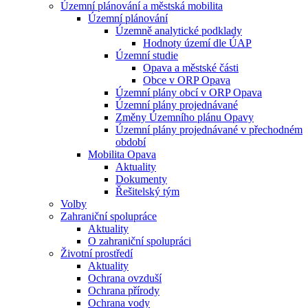
Územní plánování a městská mobilita
Územní plánování
Územně analytické podklady
Hodnoty území dle ÚAP
Územní studie
Opava a městské části
Obce v ORP Opava
Územní plány obcí v ORP Opava
Územní plány projednávané
Změny Územního plánu Opavy
Územní plány projednávané v přechodném
období
Mobilita Opava
Aktuality
Dokumenty
Řešitelský tým
Volby
Zahraniční spolupráce
Aktuality
O zahraniční spolupráci
Životní prostředí
Aktuality
Ochrana ovzduší
Ochrana přírody
Ochrana vody