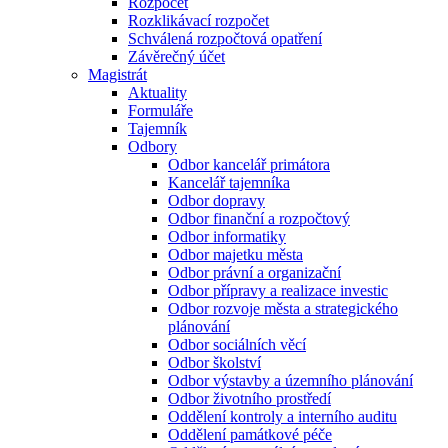
Rozpočet
Rozklikávací rozpočet
Schválená rozpočtová opatření
Závěrečný účet
Magistrát
Aktuality
Formuláře
Tajemník
Odbory
Odbor kancelář primátora
Kancelář tajemníka
Odbor dopravy
Odbor finanční a rozpočtový
Odbor informatiky
Odbor majetku města
Odbor právní a organizační
Odbor přípravy a realizace investic
Odbor rozvoje města a strategického
plánování
Odbor sociálních věcí
Odbor školství
Odbor výstavby a územního plánování
Odbor životního prostředí
Oddělení kontroly a interního auditu
Oddělení památkové péče