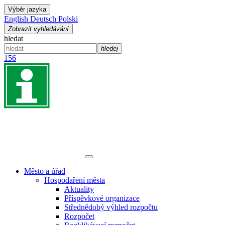
Výběr jazyka
English
Deutsch
Polski
Zobrazit vyhledávání
hledat
hledej
156
Město a úřad
Hospodaření města
Aktuality
Příspěvkové organizace
Střednědobý výhled rozpočtu
Rozpočet