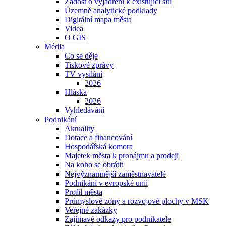
Žádost o vyjádření k existující síti
Územně analytické podklady
Digitální mapa města
Videa
O GIS
Média
Co se děje
Tiskové zprávy
TV vysílání
2026
Hláska
2026
Vyhledávání
Podnikání
Aktuality
Dotace a financování
Hospodářská komora
Majetek města k pronájmu a prodeji
Na koho se obrátit
Nejvýznamnější zaměstnavatelé
Podnikání v evropské unii
Profil města
Průmyslové zóny a rozvojové plochy v MSK
Veřejné zakázky
Zajímavé odkazy pro podnikatele