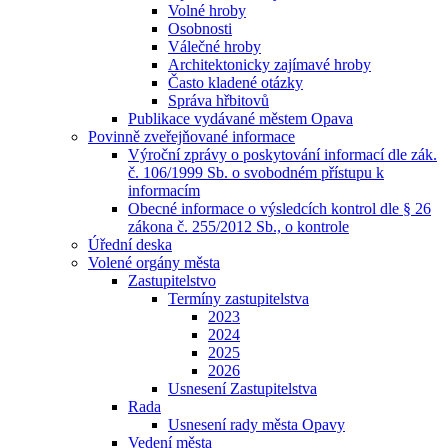
Volné hroby
Osobnosti
Válečné hroby
Architektonicky zajímavé hroby
Často kladené otázky
Správa hřbitovů
Publikace vydávané městem Opava
Povinně zveřejňované informace
Výroční zprávy o poskytování informací dle zák.
č. 106/1999 Sb. o svobodném přístupu k
informacím
Obecné informace o výsledcích kontrol dle § 26
zákona č. 255/2012 Sb., o kontrole
Úřední deska
Volené orgány města
Zastupitelstvo
Termíny zastupitelstva
2023
2024
2025
2026
Usnesení Zastupitelstva
Rada
Usnesení rady města Opavy
Vedení města