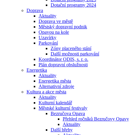
Dotační programy 2024
Doprava
Aktuality
Doprava ve městě
Městský dopravní podnik
Opavou na kole
Uzavírky
Parkování
Zóny placeného stání
Další možnosti parkování
Koordinátor ODIS, s. r. o.
Plán dopravní obslužnosti
Energetika
Aktuality
Energetika města
Alternativní zdroje
Kultura a akce města
Aktuality
Kulturní kalendář
Městské kulturní festivaly
Bezručova Opava
Přehled ročníků Bezručovy Opavy
Aktuality
Další břehy