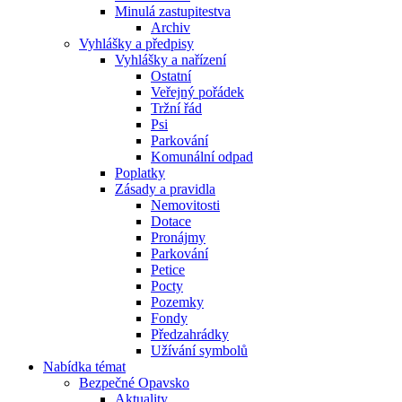
Minulá zastupitestva
Archiv
Vyhlášky a předpisy
Vyhlášky a nařízení
Ostatní
Veřejný pořádek
Tržní řád
Psi
Parkování
Komunální odpad
Poplatky
Zásady a pravidla
Nemovitosti
Dotace
Pronájmy
Parkování
Petice
Pocty
Pozemky
Fondy
Předzahrádky
Užívání symbolů
Nabídka témat
Bezpečné Opavsko
Aktuality