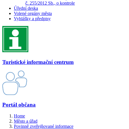
č. 255/2012 Sb., o kontrole
Úřední deska
Volené orgány města
Vyhlášky a předpisy
Turistické informační centrum
Portál občana
Home
Město a úřad
Povinně zveřejňované informace