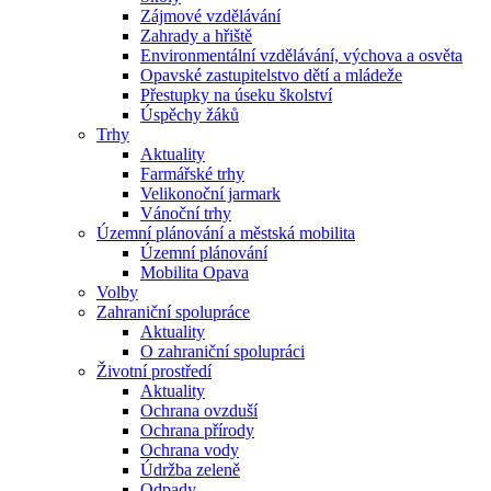
Zájmové vzdělávání
Zahrady a hřiště
Environmentální vzdělávání, výchova a osvěta
Opavské zastupitelstvo dětí a mládeže
Přestupky na úseku školství
Úspěchy žáků
Trhy
Aktuality
Farmářské trhy
Velikonoční jarmark
Vánoční trhy
Územní plánování a městská mobilita
Územní plánování
Mobilita Opava
Volby
Zahraniční spolupráce
Aktuality
O zahraniční spolupráci
Životní prostředí
Aktuality
Ochrana ovzduší
Ochrana přírody
Ochrana vody
Údržba zeleně
Odpady