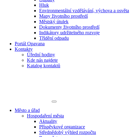
Hluk
Environmentální vzdělávání, výchova a osvěta
Mapy životního prostředí
Městský útulek
Dokumenty životního prostředí
Indikátory udržitelného rozvoje
Třídění odpadu
Portál Opavana
Kontakty
Úřední hodiny
Kde nás najdete
Katalog kontaktů
Město a úřad
Hospodaření města
Aktuality
Příspěvkové organizace
Střednědobý výhled rozpočtu