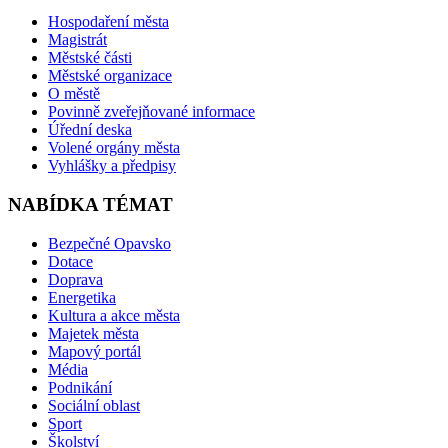
Hospodaření města
Magistrát
Městské části
Městské organizace
O městě
Povinně zveřejňované informace
Úřední deska
Volené orgány města
Vyhlášky a předpisy
NABÍDKA TÉMAT
Bezpečné Opavsko
Dotace
Doprava
Energetika
Kultura a akce města
Majetek města
Mapový portál
Média
Podnikání
Sociální oblast
Sport
Školství