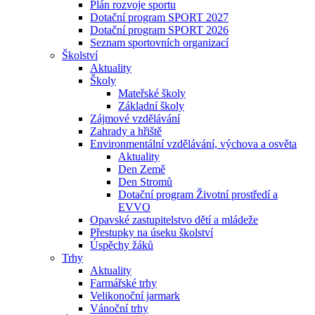
Plán rozvoje sportu
Dotační program SPORT 2027
Dotační program SPORT 2026
Seznam sportovních organizací
Školství
Aktuality
Školy
Mateřské školy
Základní školy
Zájmové vzdělávání
Zahrady a hřiště
Environmentální vzdělávání, výchova a osvěta
Aktuality
Den Země
Den Stromů
Dotační program Životní prostředí a
EVVO
Opavské zastupitelstvo dětí a mládeže
Přestupky na úseku školství
Úspěchy žáků
Trhy
Aktuality
Farmářské trhy
Velikonoční jarmark
Vánoční trhy