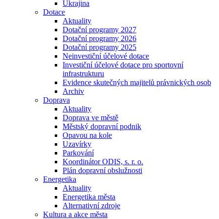
Ukrajina
Dotace
Aktuality
Dotační programy 2027
Dotační programy 2026
Dotační programy 2025
Neinvestiční účelové dotace
Investiční účelové dotace pro sportovní
infrastrukturu
Evidence skutečných majitelů právnických osob
Archiv
Doprava
Aktuality
Doprava ve městě
Městský dopravní podnik
Opavou na kole
Uzavírky
Parkování
Koordinátor ODIS, s. r. o.
Plán dopravní obslužnosti
Energetika
Aktuality
Energetika města
Alternativní zdroje
Kultura a akce města