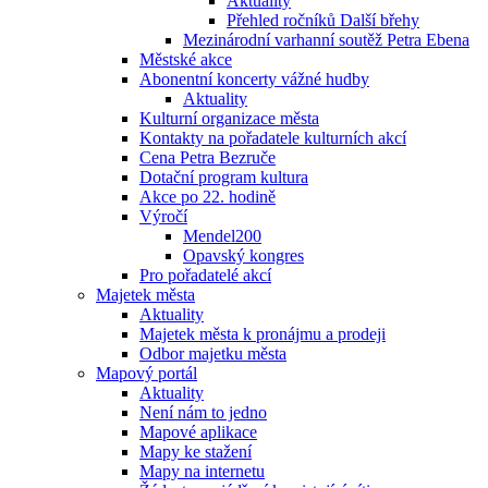
Aktuality
Přehled ročníků Další břehy
Mezinárodní varhanní soutěž Petra Ebena
Městské akce
Abonentní koncerty vážné hudby
Aktuality
Kulturní organizace města
Kontakty na pořadatele kulturních akcí
Cena Petra Bezruče
Dotační program kultura
Akce po 22. hodině
Výročí
Mendel200
Opavský kongres
Pro pořadatelé akcí
Majetek města
Aktuality
Majetek města k pronájmu a prodeji
Odbor majetku města
Mapový portál
Aktuality
Není nám to jedno
Mapové aplikace
Mapy ke stažení
Mapy na internetu