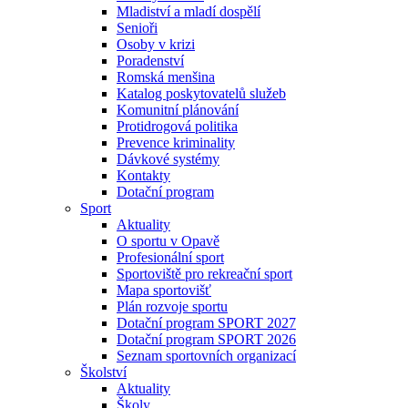
Mladiství a mladí dospělí
Senioři
Osoby v krizi
Poradenství
Romská menšina
Katalog poskytovatelů služeb
Komunitní plánování
Protidrogová politika
Prevence kriminality
Dávkové systémy
Kontakty
Dotační program
Sport
Aktuality
O sportu v Opavě
Profesionální sport
Sportoviště pro rekreační sport
Mapa sportovišť
Plán rozvoje sportu
Dotační program SPORT 2027
Dotační program SPORT 2026
Seznam sportovních organizací
Školství
Aktuality
Školy