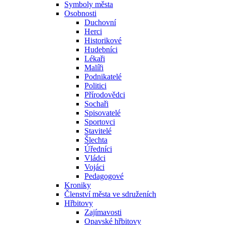
Symboly města
Osobnosti
Duchovní
Herci
Historikové
Hudebníci
Lékaři
Malíři
Podnikatelé
Politici
Přírodovědci
Sochaři
Spisovatelé
Sportovci
Stavitelé
Šlechta
Úředníci
Vládci
Vojáci
Pedagogové
Kroniky
Členství města ve sdruženích
Hřbitovy
Zajímavosti
Opavské hřbitovy