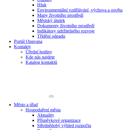
Hluk
Environmentální vzdělávání, výchova a osvěta
Mapy životního prostředí
Městský útulek
Dokumenty životního prostředí
Indikátory udržitelného rozvoje
Třídění odpadu
Portál Opavana
Kontakty
Úřední hodiny
Kde nás najdete
Katalog kontaktů
Město a úřad
Hospodaření města
Aktuality
Příspěvkové organizace
Střednědobý výhled rozpočtu