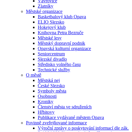
Vávrovice
Zlatníky
Městské organizace
Basketbalový klub Opava
ELIO Slezsko
Hokejový klub
Knihovna Petra Bezruče
Městské lesy
Městský dopravní podnik
Opavská kulturní organizace
Seniorcentrum
Slezské divadlo
Středisko volného času
Technické služby
O městě
Městská nej
České Slezsko
Symboly města
Osobnosti
Kroniky
Členství města ve sdruženích
Hřbitovy
Publikace vydávané městem Opava
Povinně zveřejňované informace
Výroční zprávy o poskytování informací dle zák.