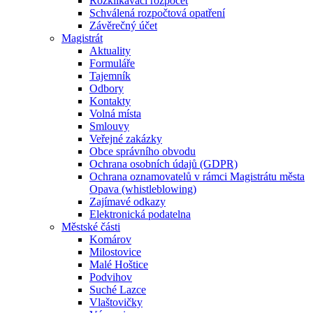
Rozklikávací rozpočet
Schválená rozpočtová opatření
Závěrečný účet
Magistrát
Aktuality
Formuláře
Tajemník
Odbory
Kontakty
Volná místa
Smlouvy
Veřejné zakázky
Obce správního obvodu
Ochrana osobních údajů (GDPR)
Ochrana oznamovatelů v rámci Magistrátu města
Opava (whistleblowing)
Zajímavé odkazy
Elektronická podatelna
Městské části
Komárov
Milostovice
Malé Hoštice
Podvihov
Suché Lazce
Vlaštovičky