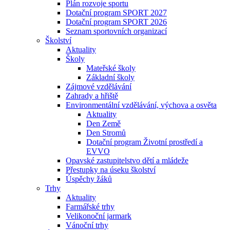
Plán rozvoje sportu
Dotační program SPORT 2027
Dotační program SPORT 2026
Seznam sportovních organizací
Školství
Aktuality
Školy
Mateřské školy
Základní školy
Zájmové vzdělávání
Zahrady a hřiště
Environmentální vzdělávání, výchova a osvěta
Aktuality
Den Země
Den Stromů
Dotační program Životní prostředí a
EVVO
Opavské zastupitelstvo dětí a mládeže
Přestupky na úseku školství
Úspěchy žáků
Trhy
Aktuality
Farmářské trhy
Velikonoční jarmark
Vánoční trhy