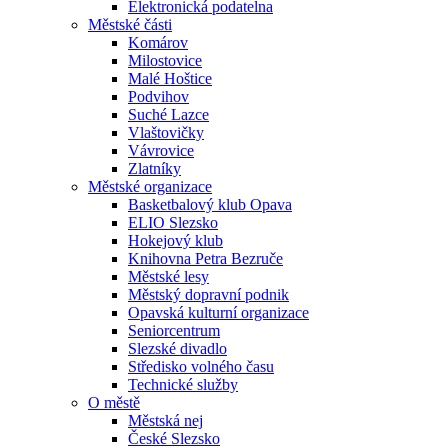
Elektronická podatelna
Městské části
Komárov
Milostovice
Malé Hoštice
Podvihov
Suché Lazce
Vlaštovičky
Vávrovice
Zlatníky
Městské organizace
Basketbalový klub Opava
ELIO Slezsko
Hokejový klub
Knihovna Petra Bezruče
Městské lesy
Městský dopravní podnik
Opavská kulturní organizace
Seniorcentrum
Slezské divadlo
Středisko volného času
Technické služby
O městě
Městská nej
České Slezsko