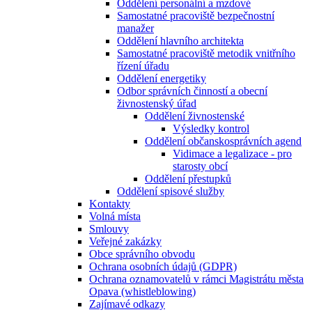
Oddělení personální a mzdové
Samostatné pracoviště bezpečnostní
manažer
Oddělení hlavního architekta
Samostatné pracoviště metodik vnitřního
řízení úřadu
Oddělení energetiky
Odbor správních činností a obecní
živnostenský úřad
Oddělení živnostenské
Výsledky kontrol
Oddělení občanskosprávních agend
Vidimace a legalizace - pro
starosty obcí
Oddělení přestupků
Oddělení spisové služby
Kontakty
Volná místa
Smlouvy
Veřejné zakázky
Obce správního obvodu
Ochrana osobních údajů (GDPR)
Ochrana oznamovatelů v rámci Magistrátu města
Opava (whistleblowing)
Zajímavé odkazy