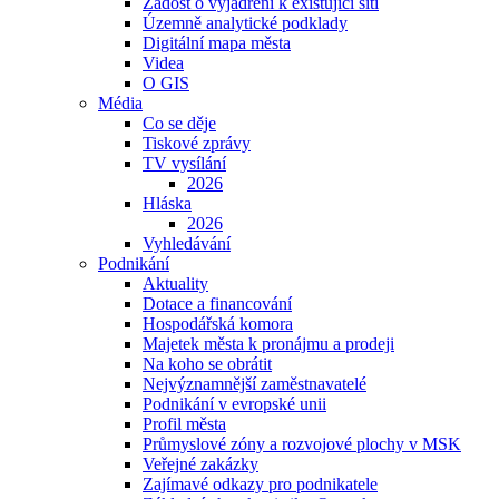
Žádost o vyjádření k existující síti
Územně analytické podklady
Digitální mapa města
Videa
O GIS
Média
Co se děje
Tiskové zprávy
TV vysílání
2026
Hláska
2026
Vyhledávání
Podnikání
Aktuality
Dotace a financování
Hospodářská komora
Majetek města k pronájmu a prodeji
Na koho se obrátit
Nejvýznamnější zaměstnavatelé
Podnikání v evropské unii
Profil města
Průmyslové zóny a rozvojové plochy v MSK
Veřejné zakázky
Zajímavé odkazy pro podnikatele