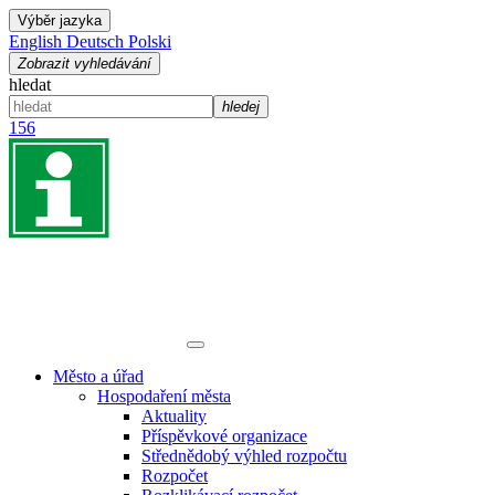
Výběr jazyka
English
Deutsch
Polski
Zobrazit vyhledávání
hledat
hledej
156
Město a úřad
Hospodaření města
Aktuality
Příspěvkové organizace
Střednědobý výhled rozpočtu
Rozpočet