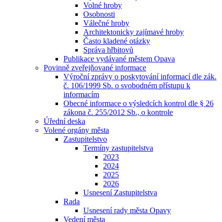
Volné hroby
Osobnosti
Válečné hroby
Architektonicky zajímavé hroby
Často kladené otázky
Správa hřbitovů
Publikace vydávané městem Opava
Povinně zveřejňované informace
Výroční zprávy o poskytování informací dle zák.
č. 106/1999 Sb. o svobodném přístupu k
informacím
Obecné informace o výsledcích kontrol dle § 26
zákona č. 255/2012 Sb., o kontrole
Úřední deska
Volené orgány města
Zastupitelstvo
Termíny zastupitelstva
2023
2024
2025
2026
Usnesení Zastupitelstva
Rada
Usnesení rady města Opavy
Vedení města