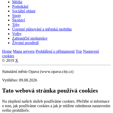
Média
Podnikání
Sociální oblast
Sport
Školství
Trhy
Územní plánování a městská mobilita
Volby
Zahraniční spolupráce
Životní prostředí
Home
Mapa serveru
Prohlášení o přístupnosti
Top
Nastavení
cookies
© 2019
X
Statutární město Opava (www.opava-city.cz)
Vytištěno: 09.08.2026
Tato webová stránka používá cookies
Na zlepšení našich služeb používáme cookies. Přečtěte si informace
o tom, jak používáme cookies a jak je můžete odmítnout nastavením
svého prohlížeče.