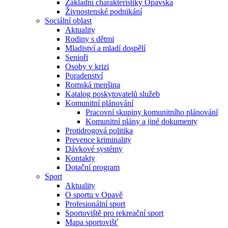
Základní charakteristiky Opavska
Živnostenské podnikání
Sociální oblast
Aktuality
Rodiny s dětmi
Mladiství a mladí dospělí
Senioři
Osoby v krizi
Poradenství
Romská menšina
Katalog poskytovatelů služeb
Komunitní plánování
Pracovní skupiny komunitního plánování
Komunitní plány a jiné dokumenty
Protidrogová politika
Prevence kriminality
Dávkové systémy
Kontakty
Dotační program
Sport
Aktuality
O sportu v Opavě
Profesionální sport
Sportoviště pro rekreační sport
Mapa sportovišť