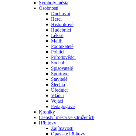
Symboly města
Osobnosti
Duchovní
Herci
Historikové
Hudebníci
Lékaři
Malíři
Podnikatelé
Politici
Přírodovědci
Sochaři
Spisovatelé
Sportovci
Stavitelé
Šlechta
Úředníci
Vládci
Vojáci
Pedagogové
Kroniky
Členství města ve sdruženích
Hřbitovy
Zajímavosti
Opavské hřbitovy