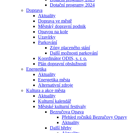
Dotační programy 2024
Doprava
Aktuality
Doprava ve městě
Městský dopravní podnik
Opavou na kole
Uzavírky
Parkování
Zóny placeného stání
Další možnosti parkování
Koordinátor ODIS, s. r. o.
Plán dopravní obslužnosti
Energetika
Aktuality
Energetika města
Alternativní zdroje
Kultura a akce města
Aktuality
Kulturní kalendář
Městské kulturní festivaly
Bezručova Opava
Přehled ročníků Bezručovy Opavy
Aktuality
Další břehy