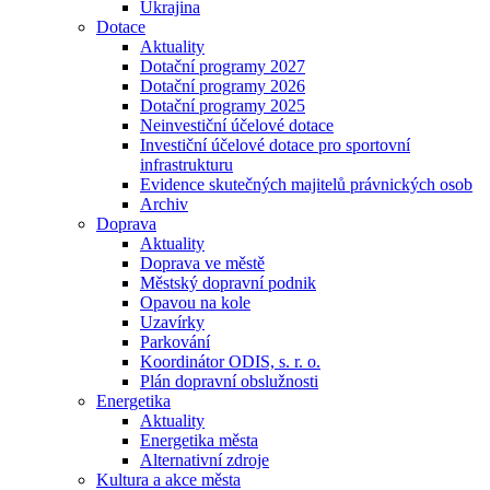
Ukrajina
Dotace
Aktuality
Dotační programy 2027
Dotační programy 2026
Dotační programy 2025
Neinvestiční účelové dotace
Investiční účelové dotace pro sportovní
infrastrukturu
Evidence skutečných majitelů právnických osob
Archiv
Doprava
Aktuality
Doprava ve městě
Městský dopravní podnik
Opavou na kole
Uzavírky
Parkování
Koordinátor ODIS, s. r. o.
Plán dopravní obslužnosti
Energetika
Aktuality
Energetika města
Alternativní zdroje
Kultura a akce města