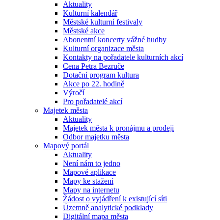
Aktuality
Kulturní kalendář
Městské kulturní festivaly
Městské akce
Abonentní koncerty vážné hudby
Kulturní organizace města
Kontakty na pořadatele kulturních akcí
Cena Petra Bezruče
Dotační program kultura
Akce po 22. hodině
Výročí
Pro pořadatelé akcí
Majetek města
Aktuality
Majetek města k pronájmu a prodeji
Odbor majetku města
Mapový portál
Aktuality
Není nám to jedno
Mapové aplikace
Mapy ke stažení
Mapy na internetu
Žádost o vyjádření k existující síti
Územně analytické podklady
Digitální mapa města