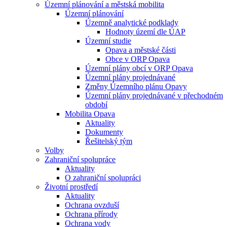
Územní plánování a městská mobilita
Územní plánování
Územně analytické podklady
Hodnoty území dle ÚAP
Územní studie
Opava a městské části
Obce v ORP Opava
Územní plány obcí v ORP Opava
Územní plány projednávané
Změny Územního plánu Opavy
Územní plány projednávané v přechodném
období
Mobilita Opava
Aktuality
Dokumenty
Řešitelský tým
Volby
Zahraniční spolupráce
Aktuality
O zahraniční spolupráci
Životní prostředí
Aktuality
Ochrana ovzduší
Ochrana přírody
Ochrana vody