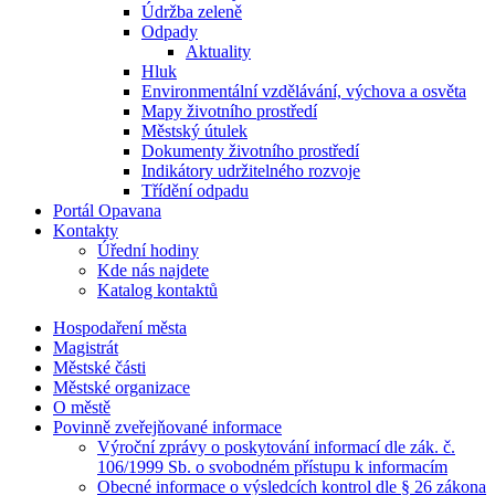
Údržba zeleně
Odpady
Aktuality
Hluk
Environmentální vzdělávání, výchova a osvěta
Mapy životního prostředí
Městský útulek
Dokumenty životního prostředí
Indikátory udržitelného rozvoje
Třídění odpadu
Portál Opavana
Kontakty
Úřední hodiny
Kde nás najdete
Katalog kontaktů
Hospodaření města
Magistrát
Městské části
Městské organizace
O městě
Povinně zveřejňované informace
Výroční zprávy o poskytování informací dle zák. č.
106/1999 Sb. o svobodném přístupu k informacím
Obecné informace o výsledcích kontrol dle § 26 zákona