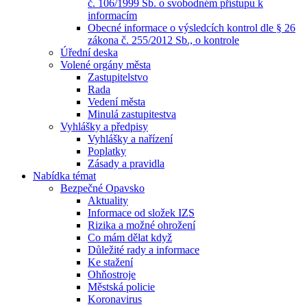
č. 106/1999 Sb. o svobodném přístupu k
informacím
Obecné informace o výsledcích kontrol dle § 26
zákona č. 255/2012 Sb., o kontrole
Úřední deska
Volené orgány města
Zastupitelstvo
Rada
Vedení města
Minulá zastupitestva
Vyhlášky a předpisy
Vyhlášky a nařízení
Poplatky
Zásady a pravidla
Nabídka témat
Bezpečné Opavsko
Aktuality
Informace od složek IZS
Rizika a možné ohrožení
Co mám dělat když
Důležité rady a informace
Ke stažení
Ohňostroje
Městská policie
Koronavirus