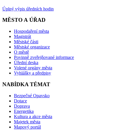
Úplný výpis úředních hodin
MĚSTO A ÚŘAD
Hospodaření města
Magistrát
Městské části
Městské organizace
O městě
Povinně zveřejňované informace
Úřední deska
Volené orgány města
Vyhlášky a předpisy
NABÍDKA TÉMAT
Bezpečné Opavsko
Dotace
Doprava
Energetika
Kultura a akce města
Majetek města
Mapový portál