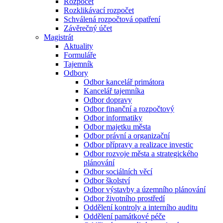
Rozpočet
Rozklikávací rozpočet
Schválená rozpočtová opatření
Závěrečný účet
Magistrát
Aktuality
Formuláře
Tajemník
Odbory
Odbor kancelář primátora
Kancelář tajemníka
Odbor dopravy
Odbor finanční a rozpočtový
Odbor informatiky
Odbor majetku města
Odbor právní a organizační
Odbor přípravy a realizace investic
Odbor rozvoje města a strategického
plánování
Odbor sociálních věcí
Odbor školství
Odbor výstavby a územního plánování
Odbor životního prostředí
Oddělení kontroly a interního auditu
Oddělení památkové péče