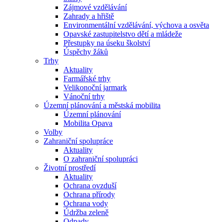
Zájmové vzdělávání
Zahrady a hřiště
Environmentální vzdělávání, výchova a osvěta
Opavské zastupitelstvo dětí a mládeže
Přestupky na úseku školství
Úspěchy žáků
Trhy
Aktuality
Farmářské trhy
Velikonoční jarmark
Vánoční trhy
Územní plánování a městská mobilita
Územní plánování
Mobilita Opava
Volby
Zahraniční spolupráce
Aktuality
O zahraniční spolupráci
Životní prostředí
Aktuality
Ochrana ovzduší
Ochrana přírody
Ochrana vody
Údržba zeleně
Odpady