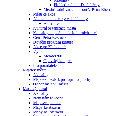
Aktuality
Přehled ročníků Další břehy
Mezinárodní varhanní soutěž Petra Ebena
Městské akce
Abonentní koncerty vážné hudby
Aktuality
Kulturní organizace města
Kontakty na pořadatele kulturních akcí
Cena Petra Bezruče
Dotační program kultura
Akce po 22. hodině
Výročí
Mendel200
Opavský kongres
Pro pořadatelé akcí
Majetek města
Aktuality
Majetek města k pronájmu a prodeji
Odbor majetku města
Mapový portál
Aktuality
Není nám to jedno
Mapové aplikace
Mapy ke stažení
Mapy na internetu