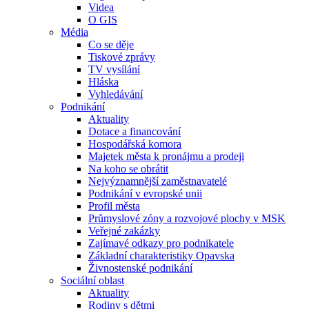
Videa
O GIS
Média
Co se děje
Tiskové zprávy
TV vysílání
Hláska
Vyhledávání
Podnikání
Aktuality
Dotace a financování
Hospodářská komora
Majetek města k pronájmu a prodeji
Na koho se obrátit
Nejvýznamnější zaměstnavatelé
Podnikání v evropské unii
Profil města
Průmyslové zóny a rozvojové plochy v MSK
Veřejné zakázky
Zajímavé odkazy pro podnikatele
Základní charakteristiky Opavska
Živnostenské podnikání
Sociální oblast
Aktuality
Rodiny s dětmi