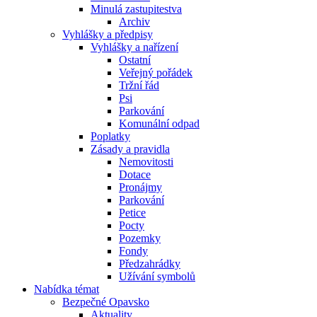
Minulá zastupitestva
Archiv
Vyhlášky a předpisy
Vyhlášky a nařízení
Ostatní
Veřejný pořádek
Tržní řád
Psi
Parkování
Komunální odpad
Poplatky
Zásady a pravidla
Nemovitosti
Dotace
Pronájmy
Parkování
Petice
Pocty
Pozemky
Fondy
Předzahrádky
Užívání symbolů
Nabídka témat
Bezpečné Opavsko
Aktuality