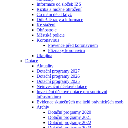
Informace od složek IZS
Rizika a možné ohrožení
Co mám dělat když
Důležité rady a informace
Ke stažení
Ohňostroje
Městská policie
Koronavirus
Prevence před koronavirem
Příznaky koronaviru
Ukrajina
Dotace
Aktuality
Dotační programy 2027
Dotační programy 2026
Dotační programy 2025
Neinvestiční účelové dotace
Investiční účelové dotace pro sportovní
infrastrukturu
Evidence skutečných majitelů právnických osob
Archiv
Dotační programy 2020
Dotační programy 2021
Dotační programy 2022
Dotační programy 2023