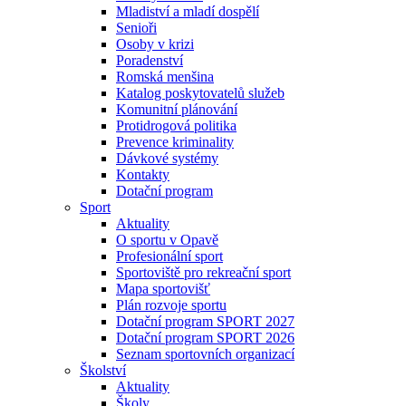
Mladiství a mladí dospělí
Senioři
Osoby v krizi
Poradenství
Romská menšina
Katalog poskytovatelů služeb
Komunitní plánování
Protidrogová politika
Prevence kriminality
Dávkové systémy
Kontakty
Dotační program
Sport
Aktuality
O sportu v Opavě
Profesionální sport
Sportoviště pro rekreační sport
Mapa sportovišť
Plán rozvoje sportu
Dotační program SPORT 2027
Dotační program SPORT 2026
Seznam sportovních organizací
Školství
Aktuality
Školy