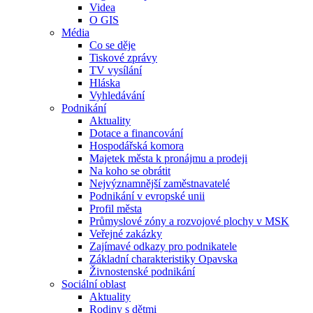
Videa
O GIS
Média
Co se děje
Tiskové zprávy
TV vysílání
Hláska
Vyhledávání
Podnikání
Aktuality
Dotace a financování
Hospodářská komora
Majetek města k pronájmu a prodeji
Na koho se obrátit
Nejvýznamnější zaměstnavatelé
Podnikání v evropské unii
Profil města
Průmyslové zóny a rozvojové plochy v MSK
Veřejné zakázky
Zajímavé odkazy pro podnikatele
Základní charakteristiky Opavska
Živnostenské podnikání
Sociální oblast
Aktuality
Rodiny s dětmi