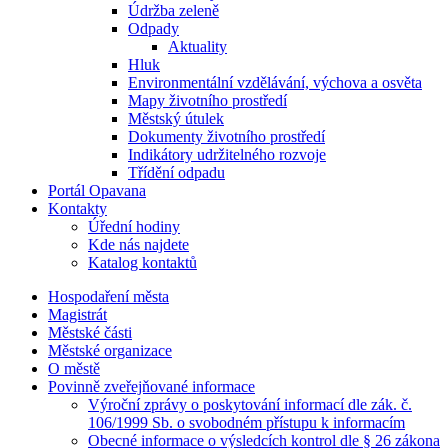
Údržba zeleně
Odpady
Aktuality
Hluk
Environmentální vzdělávání, výchova a osvěta
Mapy životního prostředí
Městský útulek
Dokumenty životního prostředí
Indikátory udržitelného rozvoje
Třídění odpadu
Portál Opavana
Kontakty
Úřední hodiny
Kde nás najdete
Katalog kontaktů
Hospodaření města
Magistrát
Městské části
Městské organizace
O městě
Povinně zveřejňované informace
Výroční zprávy o poskytování informací dle zák. č.
106/1999 Sb. o svobodném přístupu k informacím
Obecné informace o výsledcích kontrol dle § 26 zákona