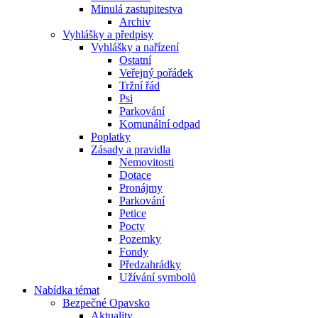
Minulá zastupitestva
Archiv
Vyhlášky a předpisy
Vyhlášky a nařízení
Ostatní
Veřejný pořádek
Tržní řád
Psi
Parkování
Komunální odpad
Poplatky
Zásady a pravidla
Nemovitosti
Dotace
Pronájmy
Parkování
Petice
Pocty
Pozemky
Fondy
Předzahrádky
Užívání symbolů
Nabídka témat
Bezpečné Opavsko
Aktuality