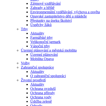
Zájmové vzdělávání
Zahrady a hřiště
Environmentální vzdělávání, výchova a osvěta
Opavské zastupitelstvo dětí a mládeže
Přestupky na úseku školství
Úspěchy žáků
Trhy
Aktuality
Farmářské trhy
Velikonoční jarmark
Vánoční trhy
Územní plánování a městská mobilita
Územní plánování
Mobilita Opava
Volby
Zahraniční spolupráce
Aktuality
O zahraniční spolupráci
Životní prostředí
Aktuality
Ochrana ovzduší
Ochrana přírody
Ochrana vody
Údržba zeleně
Odpady