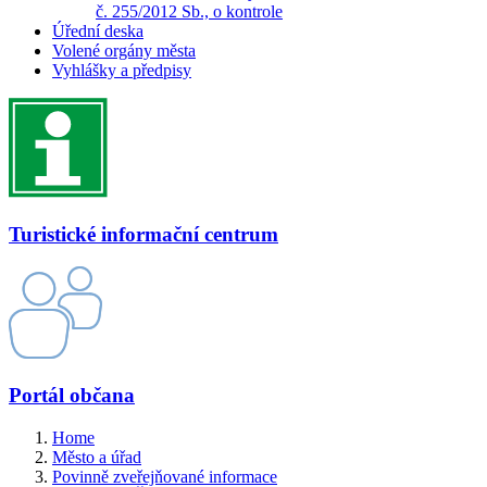
č. 255/2012 Sb., o kontrole
Úřední deska
Volené orgány města
Vyhlášky a předpisy
Turistické informační centrum
Portál občana
Home
Město a úřad
Povinně zveřejňované informace