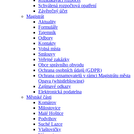
Rozklikávací rozpočet
Schválená rozpočtová opatření
Závěrečný účet
Magistrát
Aktuality
Formuláře
Tajemník
Odbory
Kontakty
Volná místa
Smlouvy
Veřejné zakázky
Obce správního obvodu
Ochrana osobních údajů (GDPR)
Ochrana oznamovatelů v rámci Magistrátu města
Opava (whistleblowing)
Zajímavé odkazy
Elektronická podatelna
Městské části
Komárov
Milostovice
Malé Hoštice
Podvihov
Suché Lazce
Vlaštovičky