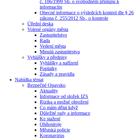
č. 106/1999 Sb. o svobodném přístupu k
informacím
Obecné informace o výsledcích kontrol dle § 26
zákona č. 255/2012 Sb., o kontrole
Úřední deska
Volené orgány města
Zastupitelstvo
Rada
Vedení města
Minulá zastupitestva
Vyhlášky a předpisy
Vyhlášky a nařízení
Poplatky
Zásady a pravidla
Nabídka témat
Bezpečné Opavsko
Aktuality
Informace od složek IZS
Rizika a možné ohrožení
Co mám dělat když
Důležité rady a informace
Ke stažení
Ohňostroje
Městská policie
Koronavirus