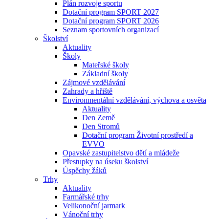
Plán rozvoje sportu
Dotační program SPORT 2027
Dotační program SPORT 2026
Seznam sportovních organizací
Školství
Aktuality
Školy
Mateřské školy
Základní školy
Zájmové vzdělávání
Zahrady a hřiště
Environmentální vzdělávání, výchova a osvěta
Aktuality
Den Země
Den Stromů
Dotační program Životní prostředí a
EVVO
Opavské zastupitelstvo dětí a mládeže
Přestupky na úseku školství
Úspěchy žáků
Trhy
Aktuality
Farmářské trhy
Velikonoční jarmark
Vánoční trhy