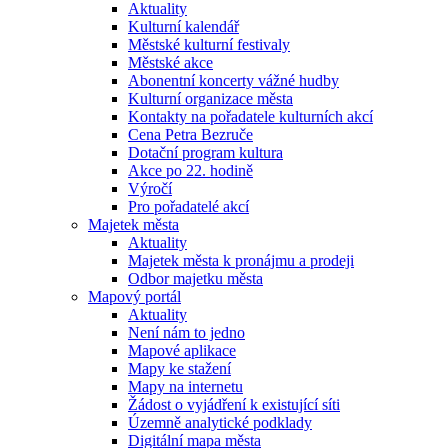
Aktuality
Kulturní kalendář
Městské kulturní festivaly
Městské akce
Abonentní koncerty vážné hudby
Kulturní organizace města
Kontakty na pořadatele kulturních akcí
Cena Petra Bezruče
Dotační program kultura
Akce po 22. hodině
Výročí
Pro pořadatelé akcí
Majetek města
Aktuality
Majetek města k pronájmu a prodeji
Odbor majetku města
Mapový portál
Aktuality
Není nám to jedno
Mapové aplikace
Mapy ke stažení
Mapy na internetu
Žádost o vyjádření k existující síti
Územně analytické podklady
Digitální mapa města