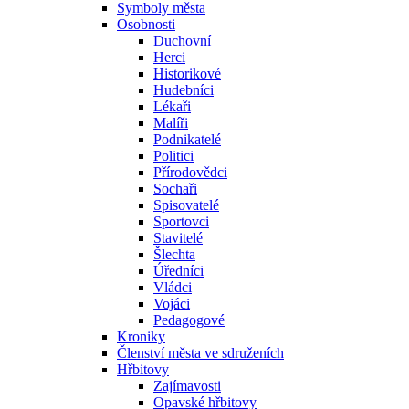
Symboly města
Osobnosti
Duchovní
Herci
Historikové
Hudebníci
Lékaři
Malíři
Podnikatelé
Politici
Přírodovědci
Sochaři
Spisovatelé
Sportovci
Stavitelé
Šlechta
Úředníci
Vládci
Vojáci
Pedagogové
Kroniky
Členství města ve sdruženích
Hřbitovy
Zajímavosti
Opavské hřbitovy