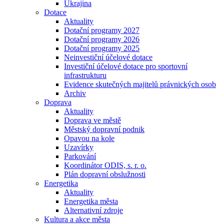
Ukrajina
Dotace
Aktuality
Dotační programy 2027
Dotační programy 2026
Dotační programy 2025
Neinvestiční účelové dotace
Investiční účelové dotace pro sportovní
infrastrukturu
Evidence skutečných majitelů právnických osob
Archiv
Doprava
Aktuality
Doprava ve městě
Městský dopravní podnik
Opavou na kole
Uzavírky
Parkování
Koordinátor ODIS, s. r. o.
Plán dopravní obslužnosti
Energetika
Aktuality
Energetika města
Alternativní zdroje
Kultura a akce města