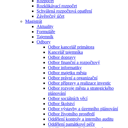
Rozpočet
Rozklikávací rozpočet
Schválená rozpočtová opatření
Závěrečný účet
Magistrát
Aktuality
Formuláře
Tajemník
Odbory
Odbor kancelář primátora
Kancelář tajemníka
Odbor dopravy
Odbor finanční a rozpočtový
Odbor informatiky
Odbor majetku města
Odbor právní a organizační
Odbor přípravy a realizace investic
Odbor rozvoje města a strategického
plánování
Odbor sociálních věcí
Odbor školství
Odbor výstavby a územního plánování
Odbor životního prostředí
Oddělení kontroly a interního auditu
Oddělení památkové péče