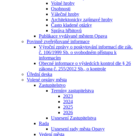
Volné hroby
Osobnosti
Válečné hroby
Architektonicky zajímavé hroby
Často kladené otázky
Správa hřbitovů
Publikace vydávané městem Opava
Povinně zveřejňované informace
Výroční zprávy o poskytování informací dle zák.
č. 106/1999 Sb. o svobodném přístupu k
informacím
Obecné informace o výsledcích kontrol dle § 26
zákona č. 255/2012 Sb., o kontrole
Úřední deska
Volené orgány města
Zastupitelstvo
Termíny zastupitelstva
2023
2024
2025
2026
Usnesení Zastupitelstva
Rada
Usnesení rady města Opavy
Vedení města