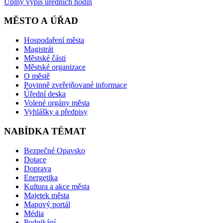
Úplný výpis úředních hodin
MĚSTO A ÚŘAD
Hospodaření města
Magistrát
Městské části
Městské organizace
O městě
Povinně zveřejňované informace
Úřední deska
Volené orgány města
Vyhlášky a předpisy
NABÍDKA TÉMAT
Bezpečné Opavsko
Dotace
Doprava
Energetika
Kultura a akce města
Majetek města
Mapový portál
Média
Podnikání