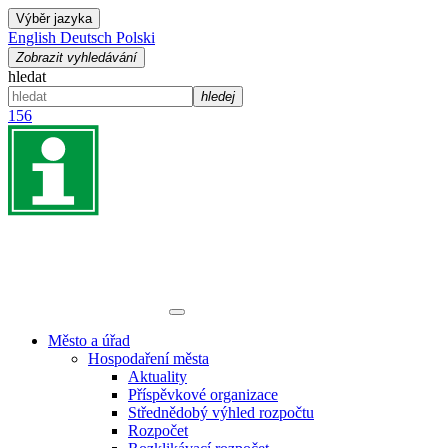
Výběr jazyka
English
Deutsch
Polski
Zobrazit vyhledávání
hledat
hledej
156
Město a úřad
Hospodaření města
Aktuality
Příspěvkové organizace
Střednědobý výhled rozpočtu
Rozpočet