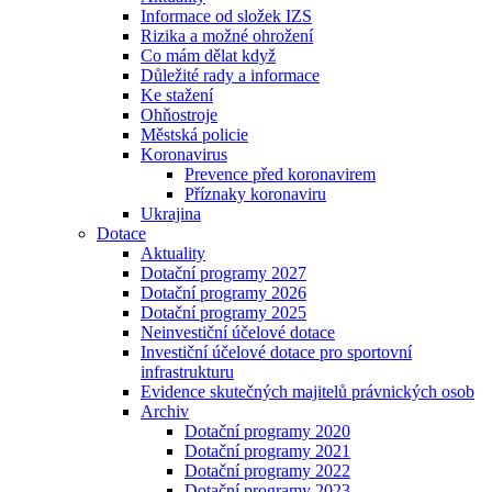
Informace od složek IZS
Rizika a možné ohrožení
Co mám dělat když
Důležité rady a informace
Ke stažení
Ohňostroje
Městská policie
Koronavirus
Prevence před koronavirem
Příznaky koronaviru
Ukrajina
Dotace
Aktuality
Dotační programy 2027
Dotační programy 2026
Dotační programy 2025
Neinvestiční účelové dotace
Investiční účelové dotace pro sportovní
infrastrukturu
Evidence skutečných majitelů právnických osob
Archiv
Dotační programy 2020
Dotační programy 2021
Dotační programy 2022
Dotační programy 2023