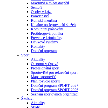
Mladiství a mladí dospělí
Senioři
Osoby v krizi
Poradenství
Romská menšina
Katalog poskytovatelů služeb
Komunitní plánování
Protidrogová politika
Prevence kriminality
Dávkové systémy
Kontakty
Dotační program
Sport
Aktuality
O sportu v Opavě
Profesionální sport
Sportoviště pro rekreační sport
Mapa sportovišť
Plán rozvoje sportu
Dotační program SPORT 2027
Dotační program SPORT 2026
Seznam sportovních organizací
Školství
Aktuality
Školy