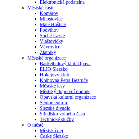
Elektronická podatelna
Městské části
Komárov
Milostovice
Malé Hoštice
Podvihov
Suché Lazce
Vlaštovičky
Vávrovice
Zlatníky
Městské organizace
Basketbalový klub Opava
ELIO Slezsko
Hokejový klub
Knihovna Petra Bezruče
Městské lesy
Městský dopravní podnik
Opavská kulturní organizace
Seniorcentrum
Slezské divadlo
Středisko volného času
Technické služby
O městě
Městská nej
České Slezsko