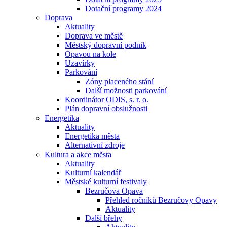
Dotační programy 2024
Doprava
Aktuality
Doprava ve městě
Městský dopravní podnik
Opavou na kole
Uzavírky
Parkování
Zóny placeného stání
Další možnosti parkování
Koordinátor ODIS, s. r. o.
Plán dopravní obslužnosti
Energetika
Aktuality
Energetika města
Alternativní zdroje
Kultura a akce města
Aktuality
Kulturní kalendář
Městské kulturní festivaly
Bezručova Opava
Přehled ročníků Bezručovy Opavy
Aktuality
Další břehy