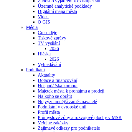
Žádost o vyjádření k existující síti
Územně analytické podklady
Digitální mapa města
Videa
O GIS
Média
Co se děje
Tiskové zprávy
TV vysílání
2026
Hláska
2026
Vyhledávání
Podnikání
Aktuality
Dotace a financování
Hospodářská komora
Majetek města k pronájmu a prodeji
Na koho se obrátit
Nejvýznamnější zaměstnavatelé
Podnikání v evropské unii
Profil města
Průmyslové zóny a rozvojové plochy v MSK
Veřejné zakázky
Zajímavé odkazy pro podnikatele