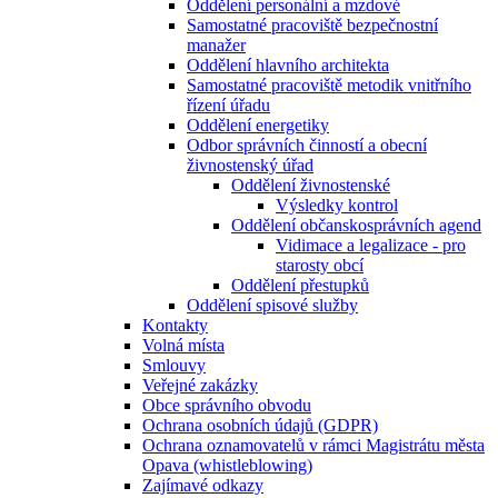
Oddělení personální a mzdové
Samostatné pracoviště bezpečnostní
manažer
Oddělení hlavního architekta
Samostatné pracoviště metodik vnitřního
řízení úřadu
Oddělení energetiky
Odbor správních činností a obecní
živnostenský úřad
Oddělení živnostenské
Výsledky kontrol
Oddělení občanskosprávních agend
Vidimace a legalizace - pro
starosty obcí
Oddělení přestupků
Oddělení spisové služby
Kontakty
Volná místa
Smlouvy
Veřejné zakázky
Obce správního obvodu
Ochrana osobních údajů (GDPR)
Ochrana oznamovatelů v rámci Magistrátu města
Opava (whistleblowing)
Zajímavé odkazy