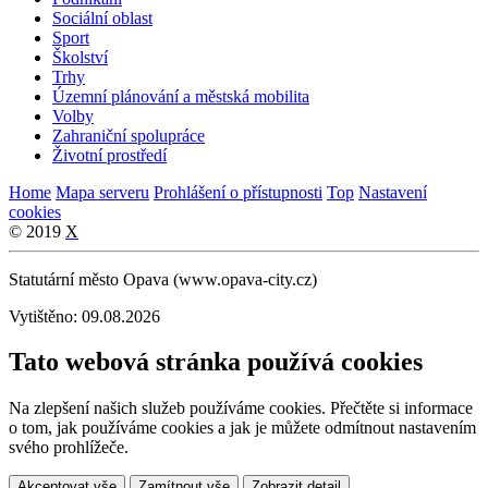
Sociální oblast
Sport
Školství
Trhy
Územní plánování a městská mobilita
Volby
Zahraniční spolupráce
Životní prostředí
Home
Mapa serveru
Prohlášení o přístupnosti
Top
Nastavení
cookies
© 2019
X
Statutární město Opava (www.opava-city.cz)
Vytištěno: 09.08.2026
Tato webová stránka používá cookies
Na zlepšení našich služeb používáme cookies. Přečtěte si informace
o tom, jak používáme cookies a jak je můžete odmítnout nastavením
svého prohlížeče.
Akceptovat vše
Zamítnout vše
Zobrazit detail