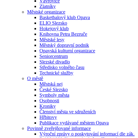
Vávrovice
Zlatníky
Městské organizace
Basketbalový klub Opava
ELIO Slezsko
Hokejový klub
Knihovna Petra Bezruče
Městské lesy
Městský dopravní podnik
Opavská kulturní organizace
Seniorcentrum
Slezské divadlo
Středisko volného času
Technické služby
O městě
Městská nej
České Slezsko
Symboly města
Osobnosti
Kroniky
Členství města ve sdruženích
Hřbitovy
Publikace vydávané městem Opava
Povinně zveřejňované informace
Výroční zprávy o poskytování informací dle zák.