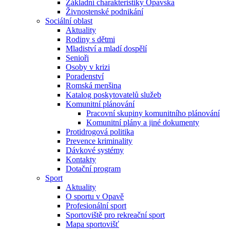
Základní charakteristiky Opavska
Živnostenské podnikání
Sociální oblast
Aktuality
Rodiny s dětmi
Mladiství a mladí dospělí
Senioři
Osoby v krizi
Poradenství
Romská menšina
Katalog poskytovatelů služeb
Komunitní plánování
Pracovní skupiny komunitního plánování
Komunitní plány a jiné dokumenty
Protidrogová politika
Prevence kriminality
Dávkové systémy
Kontakty
Dotační program
Sport
Aktuality
O sportu v Opavě
Profesionální sport
Sportoviště pro rekreační sport
Mapa sportovišť