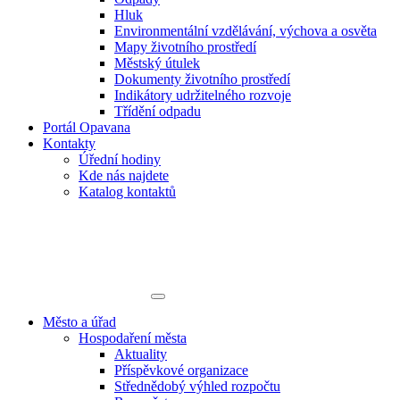
Hluk
Environmentální vzdělávání, výchova a osvěta
Mapy životního prostředí
Městský útulek
Dokumenty životního prostředí
Indikátory udržitelného rozvoje
Třídění odpadu
Portál Opavana
Kontakty
Úřední hodiny
Kde nás najdete
Katalog kontaktů
Město a úřad
Hospodaření města
Aktuality
Příspěvkové organizace
Střednědobý výhled rozpočtu