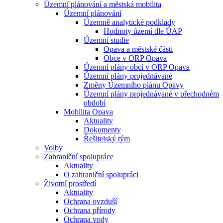
Územní plánování a městská mobilita
Územní plánování
Územně analytické podklady
Hodnoty území dle ÚAP
Územní studie
Opava a městské části
Obce v ORP Opava
Územní plány obcí v ORP Opava
Územní plány projednávané
Změny Územního plánu Opavy
Územní plány projednávané v přechodném
období
Mobilita Opava
Aktuality
Dokumenty
Řešitelský tým
Volby
Zahraniční spolupráce
Aktuality
O zahraniční spolupráci
Životní prostředí
Aktuality
Ochrana ovzduší
Ochrana přírody
Ochrana vody