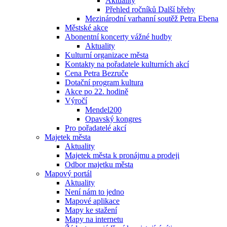
Aktuality
Přehled ročníků Další břehy
Mezinárodní varhanní soutěž Petra Ebena
Městské akce
Abonentní koncerty vážné hudby
Aktuality
Kulturní organizace města
Kontakty na pořadatele kulturních akcí
Cena Petra Bezruče
Dotační program kultura
Akce po 22. hodině
Výročí
Mendel200
Opavský kongres
Pro pořadatelé akcí
Majetek města
Aktuality
Majetek města k pronájmu a prodeji
Odbor majetku města
Mapový portál
Aktuality
Není nám to jedno
Mapové aplikace
Mapy ke stažení
Mapy na internetu