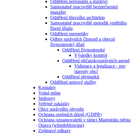
Oddělení personální a mzdové
Samostatné pracoviště bezpečnostní
manažer
Oddělení hlavního architekta
Samostatné pracoviště metodik vnitřního
řízení úřadu
Oddělení energetiky
Odbor správních činností a obecní
živnostenský úřad
Oddělení živnostenské
Výsledky kontrol
Oddělení občanskosprávních agend
Vidimace a legalizace - pro
starosty obcí
Oddělení přestupků
Oddělení spisové služby
Kontakty
Volná místa
Smlouvy
Veřejné zakázky
Obce správního obvodu
Ochrana osobních údajů (GDPR)
Ochrana oznamovatelů v rámci Magistrátu města
Opava (whistleblowing)
Zajímavé odkazy