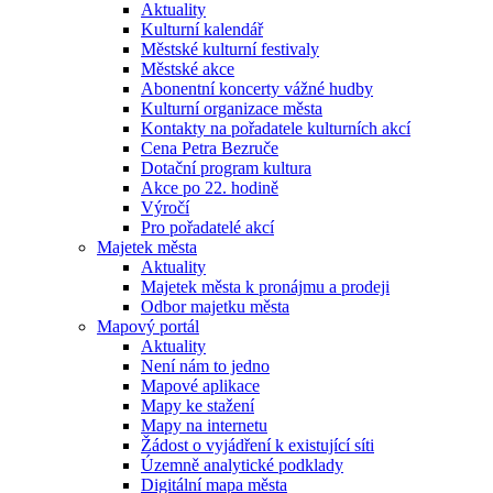
Aktuality
Kulturní kalendář
Městské kulturní festivaly
Městské akce
Abonentní koncerty vážné hudby
Kulturní organizace města
Kontakty na pořadatele kulturních akcí
Cena Petra Bezruče
Dotační program kultura
Akce po 22. hodině
Výročí
Pro pořadatelé akcí
Majetek města
Aktuality
Majetek města k pronájmu a prodeji
Odbor majetku města
Mapový portál
Aktuality
Není nám to jedno
Mapové aplikace
Mapy ke stažení
Mapy na internetu
Žádost o vyjádření k existující síti
Územně analytické podklady
Digitální mapa města