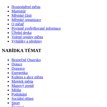
Hospodaření města
Magistrát
Městské části
Městské organizace
O městě
Povinně zveřejňované informace
Úřední deska
Volené orgány města
Vyhlášky a předpisy
NABÍDKA TÉMAT
Bezpečné Opavsko
Dotace
Doprava
Energetika
Kultura a akce města
Majetek města
Mapový portál
Média
Podnikání
Sociální oblast
Sport