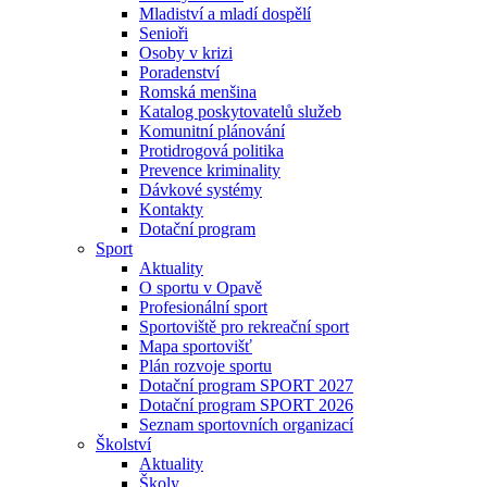
Mladiství a mladí dospělí
Senioři
Osoby v krizi
Poradenství
Romská menšina
Katalog poskytovatelů služeb
Komunitní plánování
Protidrogová politika
Prevence kriminality
Dávkové systémy
Kontakty
Dotační program
Sport
Aktuality
O sportu v Opavě
Profesionální sport
Sportoviště pro rekreační sport
Mapa sportovišť
Plán rozvoje sportu
Dotační program SPORT 2027
Dotační program SPORT 2026
Seznam sportovních organizací
Školství
Aktuality
Školy