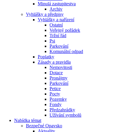
Minulá zastupitestva
Archiv
Vyhlášky a předpisy
Vyhlášky a nařízení
Ostatní
Veřejný pořádek
Tržní řád
Psi
Parkování
Komunální odpad
Poplatky
Zásady a pravidla
Nemovitosti
Dotace
Pronájmy
Parkování
Petice
Pocty
Pozemky
Fondy
Předzahrádky
Užívání symbolů
Nabídka témat
Bezpečné Opavsko
Aktuality