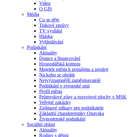
Videa
O GIS
Média
Co se děje
Tiskové zprávy
TV vysílání
Hláska
Vyhledávání
Podnikání
Aktuality
Dotace a financování
Hospodářská komora
Majetek města k pronájmu a prodeji
Na koho se obrátit
Nejvýznamnější zaměstnavatelé
Podnikání v evropské unii
Profil města
Průmyslové zóny a rozvojové plochy v MSK
Veřejné zakázky
Zajímavé odkazy pro podnikatele
Základní charakteristiky Opavska
Živnostenské podnikání
Sociální oblast
Aktuality
Rodiny s dětmi