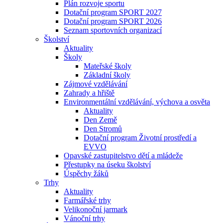
Plán rozvoje sportu
Dotační program SPORT 2027
Dotační program SPORT 2026
Seznam sportovních organizací
Školství
Aktuality
Školy
Mateřské školy
Základní školy
Zájmové vzdělávání
Zahrady a hřiště
Environmentální vzdělávání, výchova a osvěta
Aktuality
Den Země
Den Stromů
Dotační program Životní prostředí a
EVVO
Opavské zastupitelstvo dětí a mládeže
Přestupky na úseku školství
Úspěchy žáků
Trhy
Aktuality
Farmářské trhy
Velikonoční jarmark
Vánoční trhy