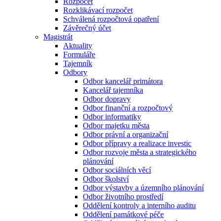
Rozpočet
Rozklikávací rozpočet
Schválená rozpočtová opatření
Závěrečný účet
Magistrát
Aktuality
Formuláře
Tajemník
Odbory
Odbor kancelář primátora
Kancelář tajemníka
Odbor dopravy
Odbor finanční a rozpočtový
Odbor informatiky
Odbor majetku města
Odbor právní a organizační
Odbor přípravy a realizace investic
Odbor rozvoje města a strategického
plánování
Odbor sociálních věcí
Odbor školství
Odbor výstavby a územního plánování
Odbor životního prostředí
Oddělení kontroly a interního auditu
Oddělení památkové péče