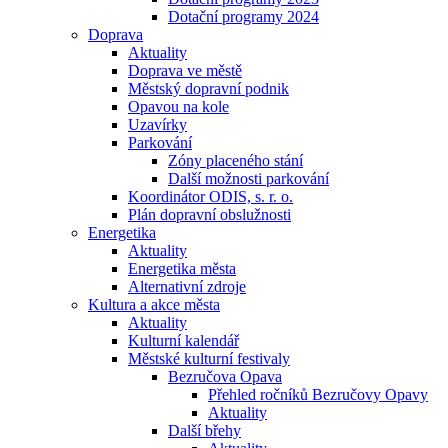
Dotační programy 2024
Doprava
Aktuality
Doprava ve městě
Městský dopravní podnik
Opavou na kole
Uzavírky
Parkování
Zóny placeného stání
Další možnosti parkování
Koordinátor ODIS, s. r. o.
Plán dopravní obslužnosti
Energetika
Aktuality
Energetika města
Alternativní zdroje
Kultura a akce města
Aktuality
Kulturní kalendář
Městské kulturní festivaly
Bezručova Opava
Přehled ročníků Bezručovy Opavy
Aktuality
Další břehy