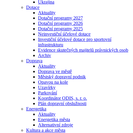
Ukrajina
Dotace
Aktuality
Dotační programy 2027
Dotační programy 2026
Dotační programy 2025
Neinvestiční účelové dotace
Investiční účelové dotace pro sportovní
infrastrukturu
Evidence skutečných majitelů právnických osob
Archiv
Doprava
Aktuality
Doprava ve městě
Městský dopravní podnik
Opavou na kole
Uzavírky
Parkování
Koordinátor ODIS, s. r. o.
Plán dopravní obslužnosti
Energetika
Aktuality
Energetika města
Alternativní zdroje
Kultura a akce města