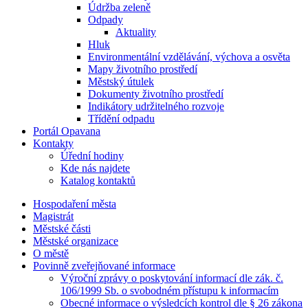
Údržba zeleně
Odpady
Aktuality
Hluk
Environmentální vzdělávání, výchova a osvěta
Mapy životního prostředí
Městský útulek
Dokumenty životního prostředí
Indikátory udržitelného rozvoje
Třídění odpadu
Portál Opavana
Kontakty
Úřední hodiny
Kde nás najdete
Katalog kontaktů
Hospodaření města
Magistrát
Městské části
Městské organizace
O městě
Povinně zveřejňované informace
Výroční zprávy o poskytování informací dle zák. č.
106/1999 Sb. o svobodném přístupu k informacím
Obecné informace o výsledcích kontrol dle § 26 zákona