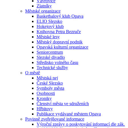
Vávrovice
Zlatníky
Městské organizace
Basketbalový klub Opava
ELIO Slezsko
Hokejový klub
Knihovna Petra Bezruče
Městské lesy
Městský dopravní podnik
Opavská kulturní organizace
Seniorcentrum
Slezské divadlo
Středisko volného času
Technické služby
O městě
Městská nej
České Slezsko
Symboly města
Osobnosti
Kroniky
Členství města ve sdruženích
Hřbitovy
Publikace vydávané městem Opava
Povinně zveřejňované informace
Výroční zprávy o poskytování informací dle zák.