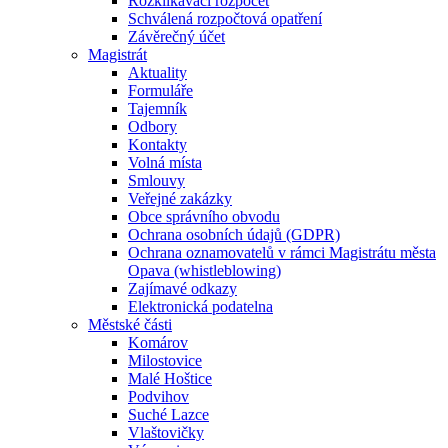
Rozklikávací rozpočet
Schválená rozpočtová opatření
Závěrečný účet
Magistrát
Aktuality
Formuláře
Tajemník
Odbory
Kontakty
Volná místa
Smlouvy
Veřejné zakázky
Obce správního obvodu
Ochrana osobních údajů (GDPR)
Ochrana oznamovatelů v rámci Magistrátu města
Opava (whistleblowing)
Zajímavé odkazy
Elektronická podatelna
Městské části
Komárov
Milostovice
Malé Hoštice
Podvihov
Suché Lazce
Vlaštovičky