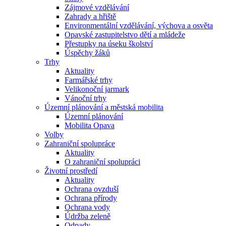
Zájmové vzdělávání
Zahrady a hřiště
Environmentální vzdělávání, výchova a osvěta
Opavské zastupitelstvo dětí a mládeže
Přestupky na úseku školství
Úspěchy žáků
Trhy
Aktuality
Farmářské trhy
Velikonoční jarmark
Vánoční trhy
Územní plánování a městská mobilita
Územní plánování
Mobilita Opava
Volby
Zahraniční spolupráce
Aktuality
O zahraniční spolupráci
Životní prostředí
Aktuality
Ochrana ovzduší
Ochrana přírody
Ochrana vody
Údržba zeleně
Odpady