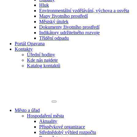
Hluk
Environmentální vzdělávání, výchova a osvěta
Mapy životního prostředí
Městský útulek
Dokumenty životního prostředí
Indikátory udržitelného rozvoje
Třídění odpadu
Portál Opavana
Kontakty
Úřední hodiny
Kde nás najdete
Katalog kontaktů
Město a úřad
Hospodaření města
Aktuality
Příspěvkové organizace
Střednědobý výhled rozpočtu