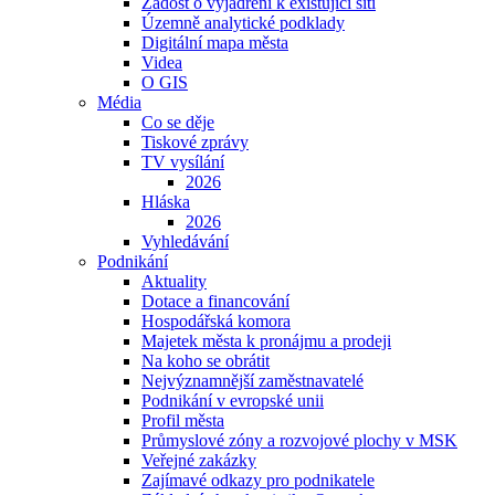
Žádost o vyjádření k existující síti
Územně analytické podklady
Digitální mapa města
Videa
O GIS
Média
Co se děje
Tiskové zprávy
TV vysílání
2026
Hláska
2026
Vyhledávání
Podnikání
Aktuality
Dotace a financování
Hospodářská komora
Majetek města k pronájmu a prodeji
Na koho se obrátit
Nejvýznamnější zaměstnavatelé
Podnikání v evropské unii
Profil města
Průmyslové zóny a rozvojové plochy v MSK
Veřejné zakázky
Zajímavé odkazy pro podnikatele