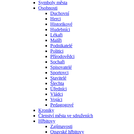
Symboly města
Osobnosti
Duchovní
Herci
Historikové
Hudebníci
Lékaři
Malíři
Podnikatelé
Politici
Přírodovědci
Sochaři
Spisovatelé
Sportovci
Stavitelé
Šlechta
Úředníci
Vládci
Vojáci
Pedagogové
Kroniky
Členství města ve sdruženích
Hřbitovy
Zajímavosti
Opavské hřbitovy