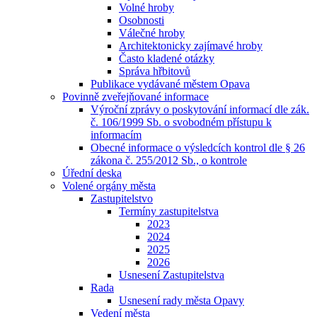
Volné hroby
Osobnosti
Válečné hroby
Architektonicky zajímavé hroby
Často kladené otázky
Správa hřbitovů
Publikace vydávané městem Opava
Povinně zveřejňované informace
Výroční zprávy o poskytování informací dle zák.
č. 106/1999 Sb. o svobodném přístupu k
informacím
Obecné informace o výsledcích kontrol dle § 26
zákona č. 255/2012 Sb., o kontrole
Úřední deska
Volené orgány města
Zastupitelstvo
Termíny zastupitelstva
2023
2024
2025
2026
Usnesení Zastupitelstva
Rada
Usnesení rady města Opavy
Vedení města