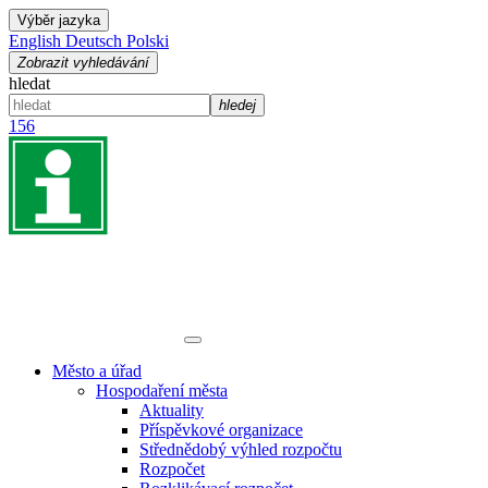
Výběr jazyka
English
Deutsch
Polski
Zobrazit vyhledávání
hledat
hledej
156
Město a úřad
Hospodaření města
Aktuality
Příspěvkové organizace
Střednědobý výhled rozpočtu
Rozpočet