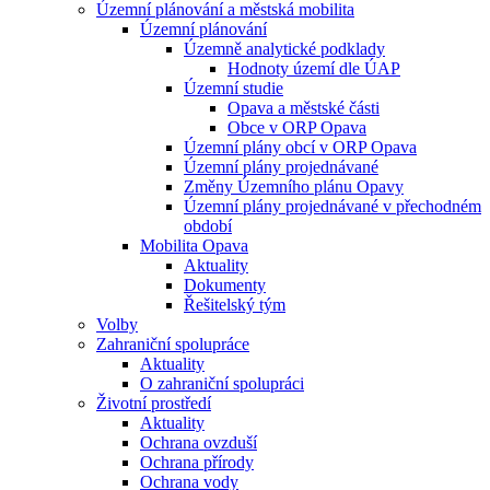
Územní plánování a městská mobilita
Územní plánování
Územně analytické podklady
Hodnoty území dle ÚAP
Územní studie
Opava a městské části
Obce v ORP Opava
Územní plány obcí v ORP Opava
Územní plány projednávané
Změny Územního plánu Opavy
Územní plány projednávané v přechodném
období
Mobilita Opava
Aktuality
Dokumenty
Řešitelský tým
Volby
Zahraniční spolupráce
Aktuality
O zahraniční spolupráci
Životní prostředí
Aktuality
Ochrana ovzduší
Ochrana přírody
Ochrana vody