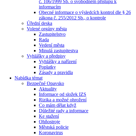
č. 106/1999 Sb. o svobodném přístupu k
informacím
Obecné informace o výsledcích kontrol dle § 26
zákona č. 255/2012 Sb., o kontrole
Úřední deska
Volené orgány města
Zastupitelstvo
Rada
Vedení města
Minulá zastupitestva
Vyhlášky a předpisy
Vyhlášky a nařízení
Poplatky
Zásady a pravidla
Nabídka témat
Bezpečné Opavsko
Aktuality
Informace od složek IZS
Rizika a možné ohrožení
Co mám dělat když
Důležité rady a informace
Ke stažení
Ohňostroje
Městská policie
Koronavirus