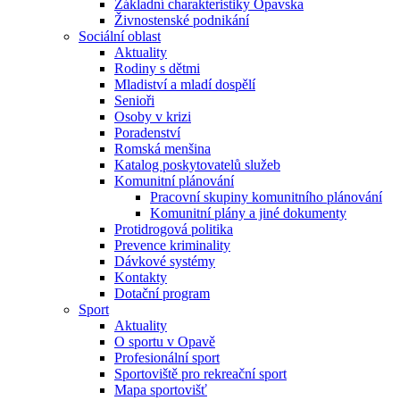
Základní charakteristiky Opavska
Živnostenské podnikání
Sociální oblast
Aktuality
Rodiny s dětmi
Mladiství a mladí dospělí
Senioři
Osoby v krizi
Poradenství
Romská menšina
Katalog poskytovatelů služeb
Komunitní plánování
Pracovní skupiny komunitního plánování
Komunitní plány a jiné dokumenty
Protidrogová politika
Prevence kriminality
Dávkové systémy
Kontakty
Dotační program
Sport
Aktuality
O sportu v Opavě
Profesionální sport
Sportoviště pro rekreační sport
Mapa sportovišť