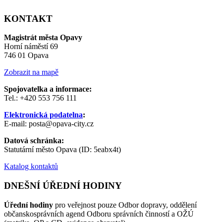
KONTAKT
Magistrát města Opavy
Horní náměstí 69
746 01 Opava
Zobrazit na mapě
Spojovatelka a informace:
Tel.: +420 553 756 111
Elektronická podatelna
:
E-mail: posta@opava-city.cz
Datová schránka:
Statutární město Opava (ID: 5eabx4t)
Katalog kontaktů
DNEŠNÍ ÚŘEDNÍ HODINY
Úřední hodiny
pro veřejnost pouze Odbor dopravy, oddělení
občanskosprávních agend Odboru správních činností a OŽÚ