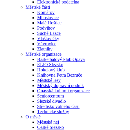
Elektronická podatelna
Městské části
Komárov
Milostovice
Malé Hoštice
Podvihov
Suché Lazce
Vlaštovičky
Vávrovice
Zlatníky
Městské organizace
Basketbalový klub Opava
ELIO Slezsko
Hokejový klub
Knihovna Petra Bezruče
Městské lesy
Městský dopravní podnik
Opavská kulturní organizace
Seniorcentrum
Slezské divadlo
Středisko volného času
Technické služby
O městě
Městská nej
České Slezsko