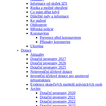
Informace od složek IZS
Rizika a možné ohrožení
Co mám dělat když
Důležité rady a informace
Ke stažení
Ohňostroje
Městská policie
Koronavirus
Prevence před koronavirem
Příznaky koronaviru
Ukrajina
Dotace
Aktuality
Dotační programy 2027
Dotační programy 2026
Dotační programy 2025
Neinvestiční účelové dotace
Investiční účelové dotace pro sportovní
infrastrukturu
Evidence skutečných majitelů právnických osob
Archiv
Dotační programy 2020
Dotační programy 2021
Dotační programy 2022
Dotační programy 2023