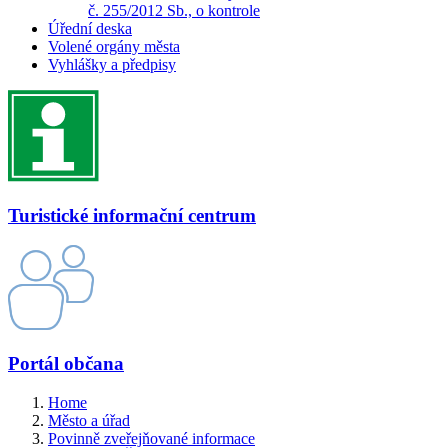
č. 255/2012 Sb., o kontrole
Úřední deska
Volené orgány města
Vyhlášky a předpisy
Turistické informační centrum
Portál občana
Home
Město a úřad
Povinně zveřejňované informace