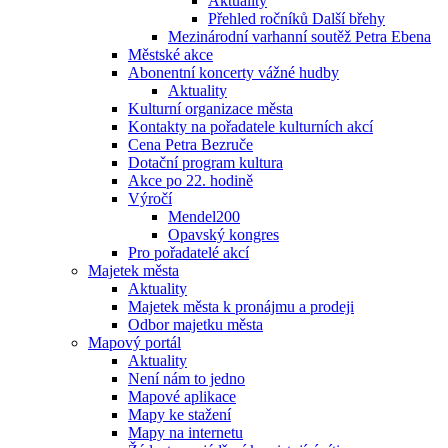
Aktuality
Přehled ročníků Další břehy
Mezinárodní varhanní soutěž Petra Ebena
Městské akce
Abonentní koncerty vážné hudby
Aktuality
Kulturní organizace města
Kontakty na pořadatele kulturních akcí
Cena Petra Bezruče
Dotační program kultura
Akce po 22. hodině
Výročí
Mendel200
Opavský kongres
Pro pořadatelé akcí
Majetek města
Aktuality
Majetek města k pronájmu a prodeji
Odbor majetku města
Mapový portál
Aktuality
Není nám to jedno
Mapové aplikace
Mapy ke stažení
Mapy na internetu