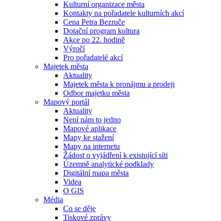
Kulturní organizace města
Kontakty na pořadatele kulturních akcí
Cena Petra Bezruče
Dotační program kultura
Akce po 22. hodině
Výročí
Pro pořadatelé akcí
Majetek města
Aktuality
Majetek města k pronájmu a prodeji
Odbor majetku města
Mapový portál
Aktuality
Není nám to jedno
Mapové aplikace
Mapy ke stažení
Mapy na internetu
Žádost o vyjádření k existující síti
Územně analytické podklady
Digitální mapa města
Videa
O GIS
Média
Co se děje
Tiskové zprávy