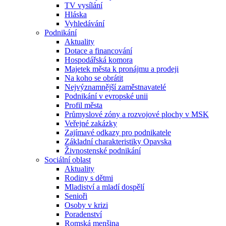
TV vysílání
Hláska
Vyhledávání
Podnikání
Aktuality
Dotace a financování
Hospodářská komora
Majetek města k pronájmu a prodeji
Na koho se obrátit
Nejvýznamnější zaměstnavatelé
Podnikání v evropské unii
Profil města
Průmyslové zóny a rozvojové plochy v MSK
Veřejné zakázky
Zajímavé odkazy pro podnikatele
Základní charakteristiky Opavska
Živnostenské podnikání
Sociální oblast
Aktuality
Rodiny s dětmi
Mladiství a mladí dospělí
Senioři
Osoby v krizi
Poradenství
Romská menšina