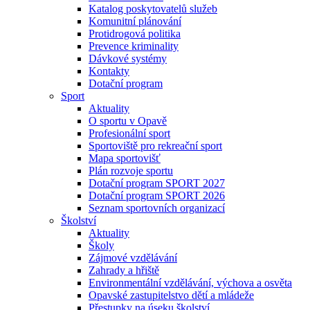
Katalog poskytovatelů služeb
Komunitní plánování
Protidrogová politika
Prevence kriminality
Dávkové systémy
Kontakty
Dotační program
Sport
Aktuality
O sportu v Opavě
Profesionální sport
Sportoviště pro rekreační sport
Mapa sportovišť
Plán rozvoje sportu
Dotační program SPORT 2027
Dotační program SPORT 2026
Seznam sportovních organizací
Školství
Aktuality
Školy
Zájmové vzdělávání
Zahrady a hřiště
Environmentální vzdělávání, výchova a osvěta
Opavské zastupitelstvo dětí a mládeže
Přestupky na úseku školství