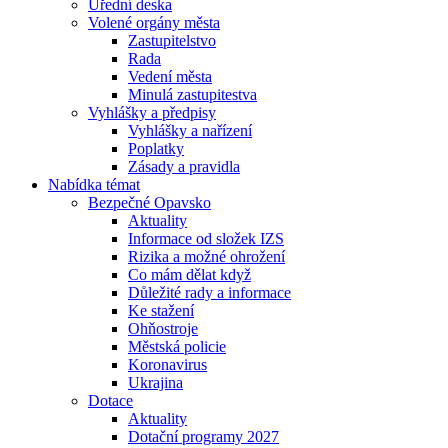
Úřední deska
Volené orgány města
Zastupitelstvo
Rada
Vedení města
Minulá zastupitestva
Vyhlášky a předpisy
Vyhlášky a nařízení
Poplatky
Zásady a pravidla
Nabídka témat
Bezpečné Opavsko
Aktuality
Informace od složek IZS
Rizika a možné ohrožení
Co mám dělat když
Důležité rady a informace
Ke stažení
Ohňostroje
Městská policie
Koronavirus
Ukrajina
Dotace
Aktuality
Dotační programy 2027