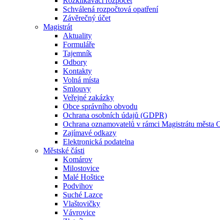
Rozklikávací rozpočet
Schválená rozpočtová opatření
Závěrečný účet
Magistrát
Aktuality
Formuláře
Tajemník
Odbory
Kontakty
Volná místa
Smlouvy
Veřejné zakázky
Obce správního obvodu
Ochrana osobních údajů (GDPR)
Ochrana oznamovatelů v rámci Magistrátu města 
Zajímavé odkazy
Elektronická podatelna
Městské části
Komárov
Milostovice
Malé Hoštice
Podvihov
Suché Lazce
Vlaštovičky
Vávrovice