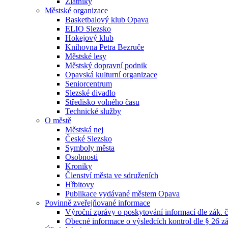
Zlatníky
Městské organizace
Basketbalový klub Opava
ELIO Slezsko
Hokejový klub
Knihovna Petra Bezruče
Městské lesy
Městský dopravní podnik
Opavská kulturní organizace
Seniorcentrum
Slezské divadlo
Středisko volného času
Technické služby
O městě
Městská nej
České Slezsko
Symboly města
Osobnosti
Kroniky
Členství města ve sdruženích
Hřbitovy
Publikace vydávané městem Opava
Povinně zveřejňované informace
Výroční zprávy o poskytování informací dle zák. 
Obecné informace o výsledcích kontrol dle § 26 zá