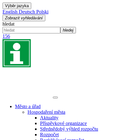
Výběr jazyka
English
Deutsch
Polski
Zobrazit vyhledávání
hledat
hledej
156
Město a úřad
Hospodaření města
Aktuality
Příspěvkové organizace
Střednědobý výhled rozpočtu
Rozpočet