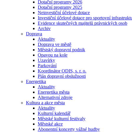
Dotační programy 2026
Dotační programy 2025
Neinvestiční účelové dotace
Investiční účelové dotace pro sportovní infrastrukt
Evidence skutečných majitelů právnických osob
Archiv
Doprava
Aktuality
Doprava ve městě
Městský dopravní podnik
Opavou na kole
Uzavírky
Parkování
Koordinátor ODIS, s. r. o.
Plán dopravní obslužnosti
Energetika
Aktuality
Energetika města
Alternativní zdroje
Kultura a akce města
Aktuality
Kulturní kalendář
Městské kulturní festivaly
Městské akce
Abonentní koncerty vážné hudby