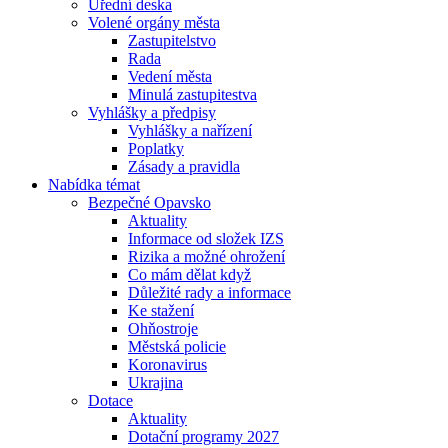
Úřední deska
Volené orgány města
Zastupitelstvo
Rada
Vedení města
Minulá zastupitestva
Vyhlášky a předpisy
Vyhlášky a nařízení
Poplatky
Zásady a pravidla
Nabídka témat
Bezpečné Opavsko
Aktuality
Informace od složek IZS
Rizika a možné ohrožení
Co mám dělat když
Důležité rady a informace
Ke stažení
Ohňostroje
Městská policie
Koronavirus
Ukrajina
Dotace
Aktuality
Dotační programy 2027