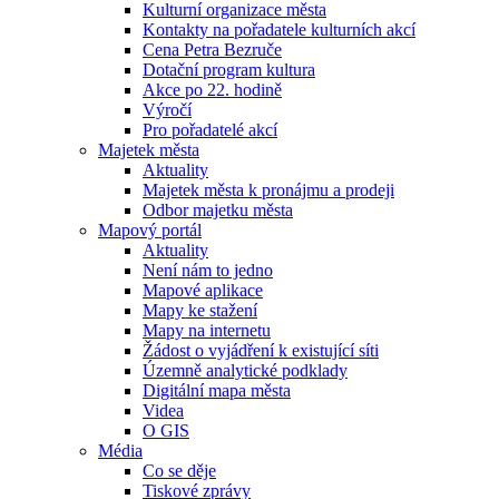
Kulturní organizace města
Kontakty na pořadatele kulturních akcí
Cena Petra Bezruče
Dotační program kultura
Akce po 22. hodině
Výročí
Pro pořadatelé akcí
Majetek města
Aktuality
Majetek města k pronájmu a prodeji
Odbor majetku města
Mapový portál
Aktuality
Není nám to jedno
Mapové aplikace
Mapy ke stažení
Mapy na internetu
Žádost o vyjádření k existující síti
Územně analytické podklady
Digitální mapa města
Videa
O GIS
Média
Co se děje
Tiskové zprávy