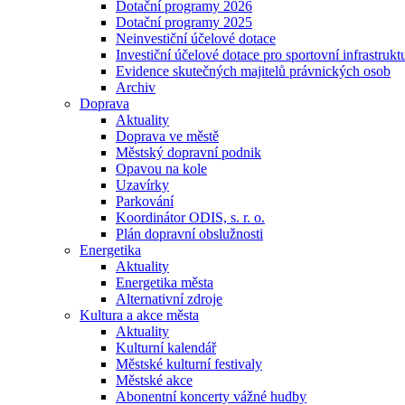
Dotační programy 2026
Dotační programy 2025
Neinvestiční účelové dotace
Investiční účelové dotace pro sportovní infrastrukt
Evidence skutečných majitelů právnických osob
Archiv
Doprava
Aktuality
Doprava ve městě
Městský dopravní podnik
Opavou na kole
Uzavírky
Parkování
Koordinátor ODIS, s. r. o.
Plán dopravní obslužnosti
Energetika
Aktuality
Energetika města
Alternativní zdroje
Kultura a akce města
Aktuality
Kulturní kalendář
Městské kulturní festivaly
Městské akce
Abonentní koncerty vážné hudby