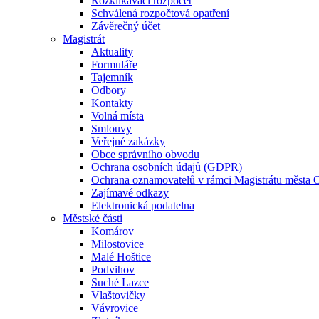
Rozklikávací rozpočet
Schválená rozpočtová opatření
Závěrečný účet
Magistrát
Aktuality
Formuláře
Tajemník
Odbory
Kontakty
Volná místa
Smlouvy
Veřejné zakázky
Obce správního obvodu
Ochrana osobních údajů (GDPR)
Ochrana oznamovatelů v rámci Magistrátu města 
Zajímavé odkazy
Elektronická podatelna
Městské části
Komárov
Milostovice
Malé Hoštice
Podvihov
Suché Lazce
Vlaštovičky
Vávrovice