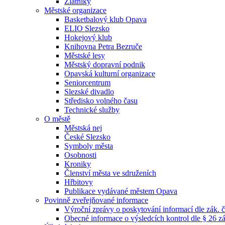
Zlatníky
Městské organizace
Basketbalový klub Opava
ELIO Slezsko
Hokejový klub
Knihovna Petra Bezruče
Městské lesy
Městský dopravní podnik
Opavská kulturní organizace
Seniorcentrum
Slezské divadlo
Středisko volného času
Technické služby
O městě
Městská nej
České Slezsko
Symboly města
Osobnosti
Kroniky
Členství města ve sdruženích
Hřbitovy
Publikace vydávané městem Opava
Povinně zveřejňované informace
Výroční zprávy o poskytování informací dle zák. 
Obecné informace o výsledcích kontrol dle § 26 zá