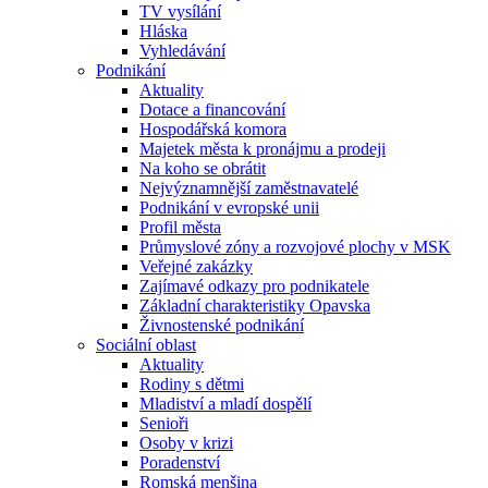
TV vysílání
Hláska
Vyhledávání
Podnikání
Aktuality
Dotace a financování
Hospodářská komora
Majetek města k pronájmu a prodeji
Na koho se obrátit
Nejvýznamnější zaměstnavatelé
Podnikání v evropské unii
Profil města
Průmyslové zóny a rozvojové plochy v MSK
Veřejné zakázky
Zajímavé odkazy pro podnikatele
Základní charakteristiky Opavska
Živnostenské podnikání
Sociální oblast
Aktuality
Rodiny s dětmi
Mladiství a mladí dospělí
Senioři
Osoby v krizi
Poradenství
Romská menšina