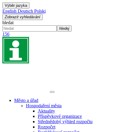
Výběr jazyka
English
Deutsch
Polski
Zobrazit vyhledávání
hledat
hledej
156
Město a úřad
Hospodaření města
Aktuality
Příspěvkové organizace
Střednědobý výhled rozpočtu
Rozpočet