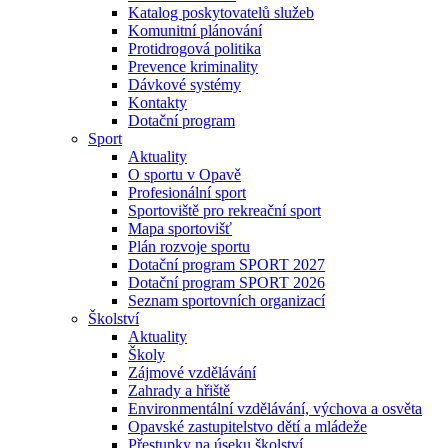
Katalog poskytovatelů služeb
Komunitní plánování
Protidrogová politika
Prevence kriminality
Dávkové systémy
Kontakty
Dotační program
Sport
Aktuality
O sportu v Opavě
Profesionální sport
Sportoviště pro rekreační sport
Mapa sportovišť
Plán rozvoje sportu
Dotační program SPORT 2027
Dotační program SPORT 2026
Seznam sportovních organizací
Školství
Aktuality
Školy
Zájmové vzdělávání
Zahrady a hřiště
Environmentální vzdělávání, výchova a osvěta
Opavské zastupitelstvo dětí a mládeže
Přestupky na úseku školství