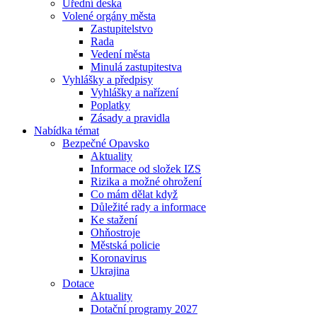
Úřední deska
Volené orgány města
Zastupitelstvo
Rada
Vedení města
Minulá zastupitestva
Vyhlášky a předpisy
Vyhlášky a nařízení
Poplatky
Zásady a pravidla
Nabídka témat
Bezpečné Opavsko
Aktuality
Informace od složek IZS
Rizika a možné ohrožení
Co mám dělat když
Důležité rady a informace
Ke stažení
Ohňostroje
Městská policie
Koronavirus
Ukrajina
Dotace
Aktuality
Dotační programy 2027