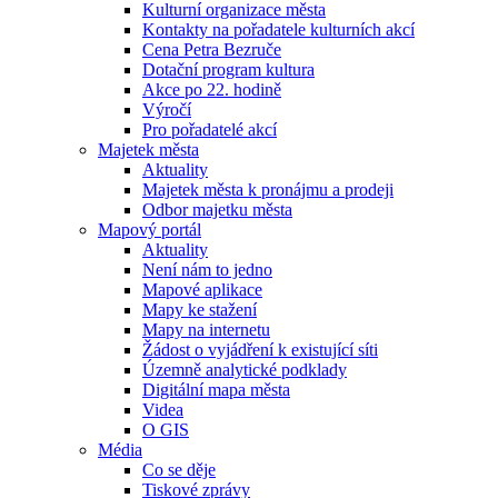
Kulturní organizace města
Kontakty na pořadatele kulturních akcí
Cena Petra Bezruče
Dotační program kultura
Akce po 22. hodině
Výročí
Pro pořadatelé akcí
Majetek města
Aktuality
Majetek města k pronájmu a prodeji
Odbor majetku města
Mapový portál
Aktuality
Není nám to jedno
Mapové aplikace
Mapy ke stažení
Mapy na internetu
Žádost o vyjádření k existující síti
Územně analytické podklady
Digitální mapa města
Videa
O GIS
Média
Co se děje
Tiskové zprávy