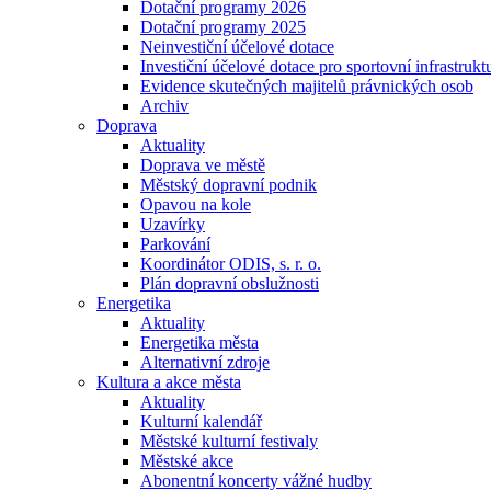
Dotační programy 2026
Dotační programy 2025
Neinvestiční účelové dotace
Investiční účelové dotace pro sportovní infrastrukt
Evidence skutečných majitelů právnických osob
Archiv
Doprava
Aktuality
Doprava ve městě
Městský dopravní podnik
Opavou na kole
Uzavírky
Parkování
Koordinátor ODIS, s. r. o.
Plán dopravní obslužnosti
Energetika
Aktuality
Energetika města
Alternativní zdroje
Kultura a akce města
Aktuality
Kulturní kalendář
Městské kulturní festivaly
Městské akce
Abonentní koncerty vážné hudby