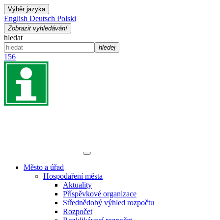
Výběr jazyka
English
Deutsch
Polski
Zobrazit vyhledávání
hledat
hledej
156
Město a úřad
Hospodaření města
Aktuality
Příspěvkové organizace
Střednědobý výhled rozpočtu
Rozpočet