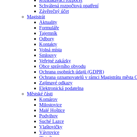
Rozklikávací rozpočet
Schválená rozpočtová opatření
Závěrečný účet
Magistrát
Aktuality
Formuláře
Tajemník
Odbory
Kontakty
Volná místa
Smlouvy
Veřejné zakázky
Obce správního obvodu
Ochrana osobních údajů (GDPR)
Ochrana oznamovatelů v rámci Magistrátu města 
Zajímavé odkazy
Elektronická podatelna
Městské části
Komárov
Milostovice
Malé Hoštice
Podvihov
Suché Lazce
Vlaštovičky
Vávrovice