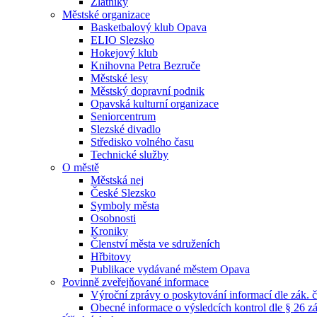
Zlatníky
Městské organizace
Basketbalový klub Opava
ELIO Slezsko
Hokejový klub
Knihovna Petra Bezruče
Městské lesy
Městský dopravní podnik
Opavská kulturní organizace
Seniorcentrum
Slezské divadlo
Středisko volného času
Technické služby
O městě
Městská nej
České Slezsko
Symboly města
Osobnosti
Kroniky
Členství města ve sdruženích
Hřbitovy
Publikace vydávané městem Opava
Povinně zveřejňované informace
Výroční zprávy o poskytování informací dle zák. 
Obecné informace o výsledcích kontrol dle § 26 zá