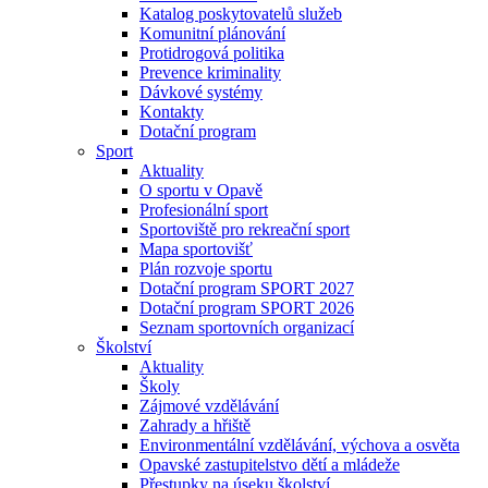
Katalog poskytovatelů služeb
Komunitní plánování
Protidrogová politika
Prevence kriminality
Dávkové systémy
Kontakty
Dotační program
Sport
Aktuality
O sportu v Opavě
Profesionální sport
Sportoviště pro rekreační sport
Mapa sportovišť
Plán rozvoje sportu
Dotační program SPORT 2027
Dotační program SPORT 2026
Seznam sportovních organizací
Školství
Aktuality
Školy
Zájmové vzdělávání
Zahrady a hřiště
Environmentální vzdělávání, výchova a osvěta
Opavské zastupitelstvo dětí a mládeže
Přestupky na úseku školství