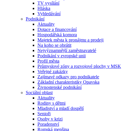
TV vysílání
Hláska
Vyhledávání
Podnikání
Aktuality
Dotace a financování
Hospodářská komora
Majetek města k pronájmu a prodeji
Na koho se obrátit
Nejvýznamnější zaměstnavatelé
Podnikání v evropské unii
Profil města
Průmyslové zóny a rozvojové plochy v MSK
Veřejné zakázky
Zajímavé odkazy pro podnikatele
Základní charakteristiky Opavska
Živnostenské podnikání
Sociální oblast
Aktuality
Rodiny s dětmi
Mladiství a mladí dospělí
Senioři
Osoby v krizi
Poradenství
Romská menšina