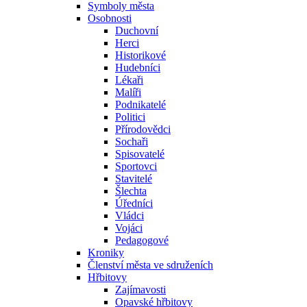
Symboly města
Osobnosti
Duchovní
Herci
Historikové
Hudebníci
Lékaři
Malíři
Podnikatelé
Politici
Přírodovědci
Sochaři
Spisovatelé
Sportovci
Stavitelé
Šlechta
Úředníci
Vládci
Vojáci
Pedagogové
Kroniky
Členství města ve sdruženích
Hřbitovy
Zajímavosti
Opavské hřbitovy