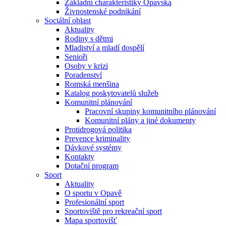
Základní charakteristiky Opavska
Živnostenské podnikání
Sociální oblast
Aktuality
Rodiny s dětmi
Mladiství a mladí dospělí
Senioři
Osoby v krizi
Poradenství
Romská menšina
Katalog poskytovatelů služeb
Komunitní plánování
Pracovní skupiny komunitního plánování
Komunitní plány a jiné dokumenty
Protidrogová politika
Prevence kriminality
Dávkové systémy
Kontakty
Dotační program
Sport
Aktuality
O sportu v Opavě
Profesionální sport
Sportoviště pro rekreační sport
Mapa sportovišť