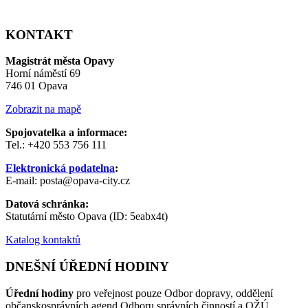
KONTAKT
Magistrát města Opavy
Horní náměstí 69
746 01 Opava
Zobrazit na mapě
Spojovatelka a informace:
Tel.: +420 553 756 111
Elektronická podatelna
:
E-mail: posta@opava-city.cz
Datová schránka:
Statutární město Opava (ID: 5eabx4t)
Katalog kontaktů
DNEŠNÍ ÚŘEDNÍ HODINY
Úřední hodiny
pro veřejnost pouze Odbor dopravy, oddělení
občanskosprávních agend Odboru správních činností a OŽÚ