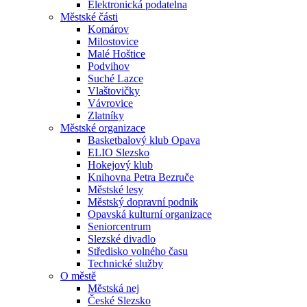
Elektronická podatelna
Městské části
Komárov
Milostovice
Malé Hoštice
Podvihov
Suché Lazce
Vlaštovičky
Vávrovice
Zlatníky
Městské organizace
Basketbalový klub Opava
ELIO Slezsko
Hokejový klub
Knihovna Petra Bezruče
Městské lesy
Městský dopravní podnik
Opavská kulturní organizace
Seniorcentrum
Slezské divadlo
Středisko volného času
Technické služby
O městě
Městská nej
České Slezsko