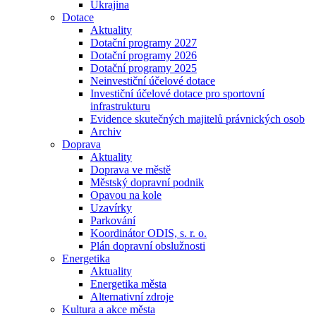
Ukrajina
Dotace
Aktuality
Dotační programy 2027
Dotační programy 2026
Dotační programy 2025
Neinvestiční účelové dotace
Investiční účelové dotace pro sportovní
infrastrukturu
Evidence skutečných majitelů právnických osob
Archiv
Doprava
Aktuality
Doprava ve městě
Městský dopravní podnik
Opavou na kole
Uzavírky
Parkování
Koordinátor ODIS, s. r. o.
Plán dopravní obslužnosti
Energetika
Aktuality
Energetika města
Alternativní zdroje
Kultura a akce města