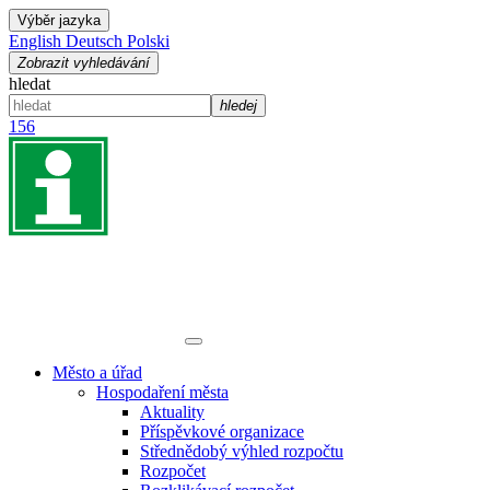
Výběr jazyka
English
Deutsch
Polski
Zobrazit vyhledávání
hledat
hledej
156
Město a úřad
Hospodaření města
Aktuality
Příspěvkové organizace
Střednědobý výhled rozpočtu
Rozpočet