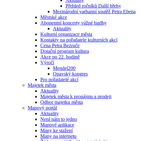
Aktuality
Přehled ročníků Další břehy
Mezinárodní varhanní soutěž Petra Ebena
Městské akce
Abonentní koncerty vážné hudby
Aktuality
Kulturní organizace města
Kontakty na pořadatele kulturních akcí
Cena Petra Bezruče
Dotační program kultura
Akce po 22. hodině
Výročí
Mendel200
Opavský kongres
Pro pořadatelé akcí
Majetek města
Aktuality
Majetek města k pronájmu a prodeji
Odbor majetku města
Mapový portál
Aktuality
Není nám to jedno
Mapové aplikace
Mapy ke stažení
Mapy na internetu