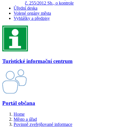
č. 255/2012 Sb., o kontrole
Úřední deska
Volené orgány města
Vyhlášky a předpisy
Turistické informační centrum
Portál občana
Home
Město a úřad
Povinně zveřejňované informace