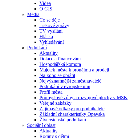
Videa
O GIS
Média
Co se děje
Tiskové zprávy
TV vysílání
Hláska
Vyhledávání
Podnikání
Aktuality
Dotace a financování
Hospodářská komora
Majetek města k pronájmu a prodeji
Na koho se obrátit
Nejvýznamnější zaměstnavatelé
Podnikání v evropské unii
Profil města
Průmyslové zóny a rozvojové plochy v MSK
Veřejné zakázky
Zajímavé odkazy pro podnikatele
Základní charakteristiky Opavska
Živnostenské podnikání
Sociální oblast
Aktuality
Rodiny s dětmi