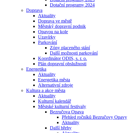
Dotační programy 2024
Doprava
Aktuality
Doprava ve městě
Městský dopravní podnik
Opavou na kole
Uzavírky
Parkování
Zóny placeného stání
Další možnosti parkování
Koordinátor ODIS, s. r. o.
Plán dopravní obslužnosti
Energetika
Aktuality
Energetika města
Alternativní zdroje
Kultura a akce města
Aktuality
Kulturní kalendář
Městské kulturní festivaly
Bezručova Opava
Přehled ročníků Bezručovy Opavy
Aktuality
Další břehy