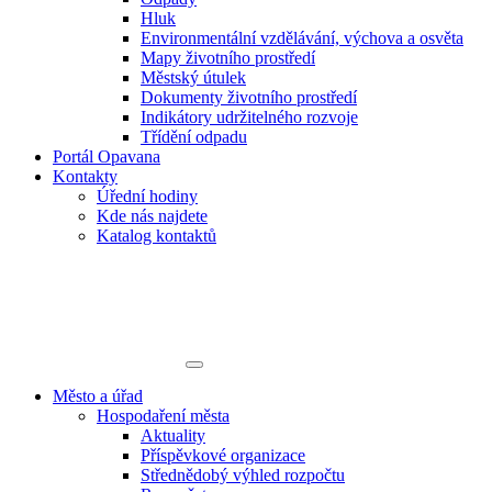
Hluk
Environmentální vzdělávání, výchova a osvěta
Mapy životního prostředí
Městský útulek
Dokumenty životního prostředí
Indikátory udržitelného rozvoje
Třídění odpadu
Portál Opavana
Kontakty
Úřední hodiny
Kde nás najdete
Katalog kontaktů
Město a úřad
Hospodaření města
Aktuality
Příspěvkové organizace
Střednědobý výhled rozpočtu