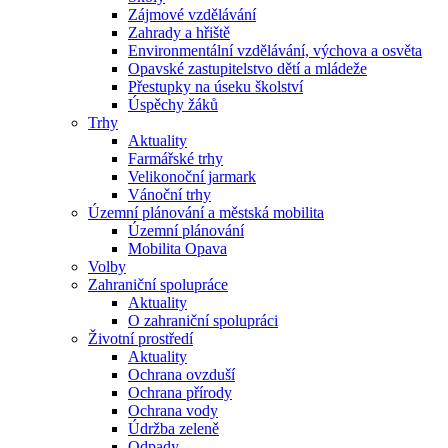
Zájmové vzdělávání
Zahrady a hřiště
Environmentální vzdělávání, výchova a osvěta
Opavské zastupitelstvo dětí a mládeže
Přestupky na úseku školství
Úspěchy žáků
Trhy
Aktuality
Farmářské trhy
Velikonoční jarmark
Vánoční trhy
Územní plánování a městská mobilita
Územní plánování
Mobilita Opava
Volby
Zahraniční spolupráce
Aktuality
O zahraniční spolupráci
Životní prostředí
Aktuality
Ochrana ovzduší
Ochrana přírody
Ochrana vody
Údržba zeleně
Odpady