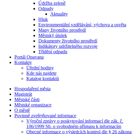
Údržba zeleně
Odpady
Aktuality
Hluk
Environmentální vzdělávání, výchova a osvěta
Mapy životního prostředí
Městský útulek
Dokumenty životního prostředí
Indikátory udržitelného rozvoje
Třídění odpadu
Portál Opavana
Kontakty
Úřední hodiny
Kde nás najdete
Katalog kontaktů
Hospodaření města
Magistrát
Městské části
Městské organizace
O městě
Povinně zveřejňované informace
Výroční zprávy o poskytování informací dle zák. č.
106/1999 Sb. o svobodném přístupu k informacím
Obecné informace o výsledcích kontrol dle § 26 zákona