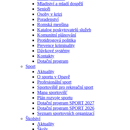
Mladiství a mladí dospělí
Senioři
Osoby v krizi
Poradenství
Romská menšina
Katalog poskytovatelů služeb
Komunitní plánování
Protidrogová politika
Prevence kriminality
Dávkové systémy
Kontakty
Dotační program
Sport
Aktuality
O sportu v Opavě
Profesionální sport
Sportoviště pro rekreační sport
Mapa sportovišť
Plán rozvoje sportu
Dotační program SPORT 2027
Dotační program SPORT 2026
Seznam sportovních organizací
Školství
Aktuality
Školy