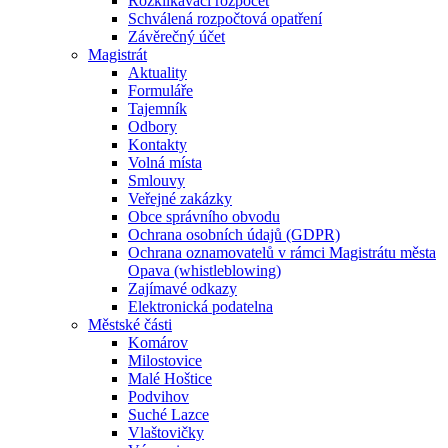
Rozklikávací rozpočet
Schválená rozpočtová opatření
Závěrečný účet
Magistrát
Aktuality
Formuláře
Tajemník
Odbory
Kontakty
Volná místa
Smlouvy
Veřejné zakázky
Obce správního obvodu
Ochrana osobních údajů (GDPR)
Ochrana oznamovatelů v rámci Magistrátu města
Opava (whistleblowing)
Zajímavé odkazy
Elektronická podatelna
Městské části
Komárov
Milostovice
Malé Hoštice
Podvihov
Suché Lazce
Vlaštovičky