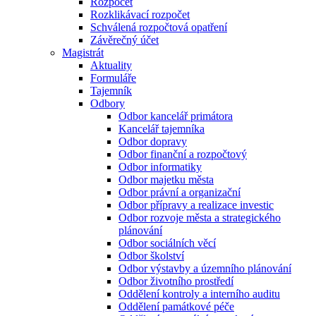
Rozpočet
Rozklikávací rozpočet
Schválená rozpočtová opatření
Závěrečný účet
Magistrát
Aktuality
Formuláře
Tajemník
Odbory
Odbor kancelář primátora
Kancelář tajemníka
Odbor dopravy
Odbor finanční a rozpočtový
Odbor informatiky
Odbor majetku města
Odbor právní a organizační
Odbor přípravy a realizace investic
Odbor rozvoje města a strategického
plánování
Odbor sociálních věcí
Odbor školství
Odbor výstavby a územního plánování
Odbor životního prostředí
Oddělení kontroly a interního auditu
Oddělení památkové péče