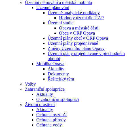
Územní plánování a městská mobilita
Územní plánování
Územně analytické podklady
Hodnoty území dle ÚAP
Územní studie
Opava a městské části
Obce v ORP Opava
Územní plány obcí v ORP Opava
Územní plány projednávané
Změny Územního plánu Opavy
Územní plány projednávané v přechodném
období
Mobilita Opava
Aktuality
Dokumenty
Řešitelský tým
Volby
Zahraniční spolupráce
Aktuality
O zahraniční spolupráci
Životní prostředí
Aktuality
Ochrana ovzduší
Ochrana přírody
Ochrana vody