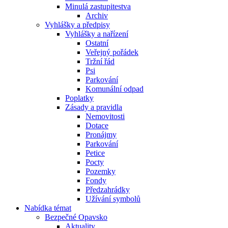
Minulá zastupitestva
Archiv
Vyhlášky a předpisy
Vyhlášky a nařízení
Ostatní
Veřejný pořádek
Tržní řád
Psi
Parkování
Komunální odpad
Poplatky
Zásady a pravidla
Nemovitosti
Dotace
Pronájmy
Parkování
Petice
Pocty
Pozemky
Fondy
Předzahrádky
Užívání symbolů
Nabídka témat
Bezpečné Opavsko
Aktuality