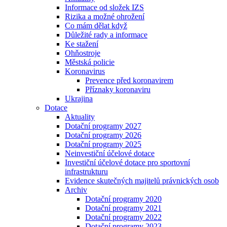
Informace od složek IZS
Rizika a možné ohrožení
Co mám dělat když
Důležité rady a informace
Ke stažení
Ohňostroje
Městská policie
Koronavirus
Prevence před koronavirem
Příznaky koronaviru
Ukrajina
Dotace
Aktuality
Dotační programy 2027
Dotační programy 2026
Dotační programy 2025
Neinvestiční účelové dotace
Investiční účelové dotace pro sportovní
infrastrukturu
Evidence skutečných majitelů právnických osob
Archiv
Dotační programy 2020
Dotační programy 2021
Dotační programy 2022
Dotační programy 2023