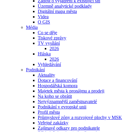
Žádost o vyjádření k existující síti
Územně analytické podklady
Digitální mapa města
Videa
O GIS
Média
Co se děje
Tiskové zprávy
TV vysílání
2026
Hláska
2026
Vyhledávání
Podnikání
Aktuality
Dotace a financování
Hospodářská komora
Majetek města k pronájmu a prodeji
Na koho se obrátit
Nejvýznamnější zaměstnavatelé
Podnikání v evropské unii
Profil města
Průmyslové zóny a rozvojové plochy v MSK
Veřejné zakázky
Zajímavé odkazy pro podnikatele