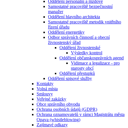
Oddělení personální a mzdové
Samostatné pracoviště bezpečnostní
manažer
Oddělení hlavního architekta
Samostatné pracoviště metodik vnitřního
řízení úřadu
Oddělení energetiky
Odbor správních činností a obecní
živnostenský úřad
Oddělení živnostenské
Výsledky kontrol
Oddělení občanskosprávních agend
Vidimace a legalizace - pro
starosty obcí
Oddělení přestupků
Oddělení spisové služby
Kontakty
Volná místa
Smlouvy
Veřejné zakázky
Obce správního obvodu
Ochrana osobních údajů (GDPR)
Ochrana oznamovatelů v rámci Magistrátu města
Opava (whistleblowing)
Zajímavé odkazy