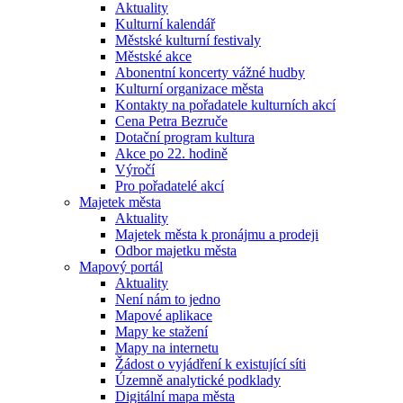
Aktuality
Kulturní kalendář
Městské kulturní festivaly
Městské akce
Abonentní koncerty vážné hudby
Kulturní organizace města
Kontakty na pořadatele kulturních akcí
Cena Petra Bezruče
Dotační program kultura
Akce po 22. hodině
Výročí
Pro pořadatelé akcí
Majetek města
Aktuality
Majetek města k pronájmu a prodeji
Odbor majetku města
Mapový portál
Aktuality
Není nám to jedno
Mapové aplikace
Mapy ke stažení
Mapy na internetu
Žádost o vyjádření k existující síti
Územně analytické podklady
Digitální mapa města