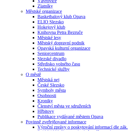
Vávrovice
Zlatníky
Městské organizace
Basketbalový klub Opava
ELIO Slezsko
Hokejový klub
Knihovna Petra Bezruče
Městské lesy
Městský dopravní podnik
Opavská kulturní organizace
Seniorcentrum
Slezské divadlo
Středisko volného času
Technické služby
O městě
Městská nej
České Slezsko
Symboly města
Osobnosti
Kroniky
Členství města ve sdruženích
Hřbitovy
Publikace vydávané městem Opava
Povinně zveřejňované informace
Výroční zprávy o poskytování informací dle zák.