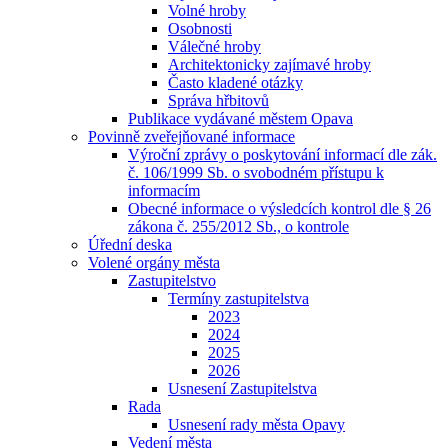
Volné hroby
Osobnosti
Válečné hroby
Architektonicky zajímavé hroby
Často kladené otázky
Správa hřbitovů
Publikace vydávané městem Opava
Povinně zveřejňované informace
Výroční zprávy o poskytování informací dle zák.
č. 106/1999 Sb. o svobodném přístupu k
informacím
Obecné informace o výsledcích kontrol dle § 26
zákona č. 255/2012 Sb., o kontrole
Úřední deska
Volené orgány města
Zastupitelstvo
Termíny zastupitelstva
2023
2024
2025
2026
Usnesení Zastupitelstva
Rada
Usnesení rady města Opavy
Vedení města