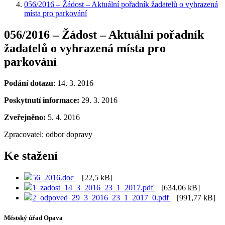
056/2016 – Žádost – Aktuální pořadník žadatelů o vyhrazená
místa pro parkování
056/2016 – Žádost – Aktuální pořadník
žadatelů o vyhrazená místa pro
parkování
Podání dotazu
: 14. 3. 2016
Poskytnutí informace:
29. 3. 2016
Zveřejněno:
5. 4. 2016
Zpracovatel: odbor dopravy
Ke stažení
56_2016.doc
[22,5 kB]
1_zadost_14_3_2016_23_1_2017.pdf
[634,06 kB]
2_odpoved_29_3_2016_23_1_2017_0.pdf
[991,77 kB]
Městský úřad Opava