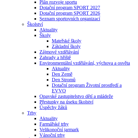
Plán rozvoje sportu
Dotační program SPORT 2027
Dotační program SPORT 2026
Seznam sportovních organizací
Školství
Aktuality
Školy
Mateřské školy
Základní školy
Zájmové vzdělávání
Zahrady a hřiště
Environmentální vzdělávání, výchova a osvěta
Aktuality
Den Země
Den Stromů
Dotační program Životní prostředí a
EVVO
Opavské zastupitelstvo dětí a mládeže
Přestupky na úseku školství
Úspěchy žáků
Trhy
Aktuality
Farmářské trhy
Velikonoční jarmark
Vánoční trhy