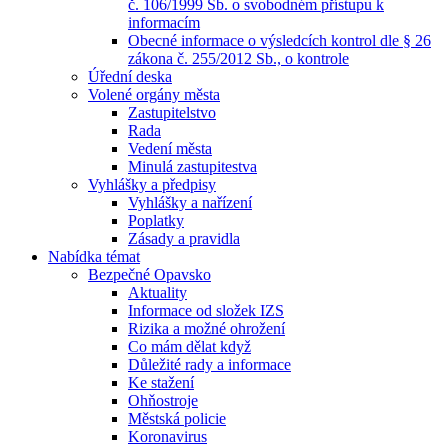
č. 106/1999 Sb. o svobodném přístupu k
informacím
Obecné informace o výsledcích kontrol dle § 26
zákona č. 255/2012 Sb., o kontrole
Úřední deska
Volené orgány města
Zastupitelstvo
Rada
Vedení města
Minulá zastupitestva
Vyhlášky a předpisy
Vyhlášky a nařízení
Poplatky
Zásady a pravidla
Nabídka témat
Bezpečné Opavsko
Aktuality
Informace od složek IZS
Rizika a možné ohrožení
Co mám dělat když
Důležité rady a informace
Ke stažení
Ohňostroje
Městská policie
Koronavirus