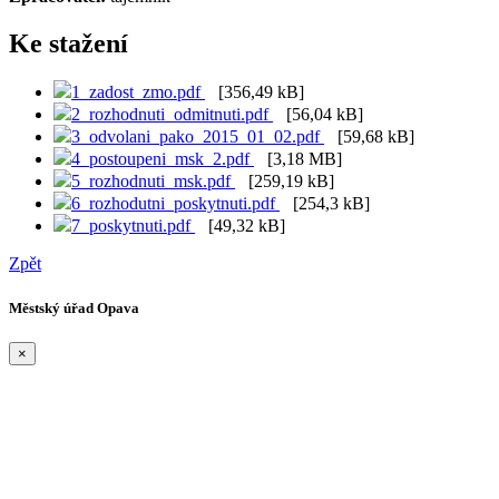
Ke stažení
1_zadost_zmo.pdf
[356,49 kB]
2_rozhodnuti_odmitnuti.pdf
[56,04 kB]
3_odvolani_pako_2015_01_02.pdf
[59,68 kB]
4_postoupeni_msk_2.pdf
[3,18 MB]
5_rozhodnuti_msk.pdf
[259,19 kB]
6_rozhodutni_poskytnuti.pdf
[254,3 kB]
7_poskytnuti.pdf
[49,32 kB]
Zpět
Městský úřad Opava
×