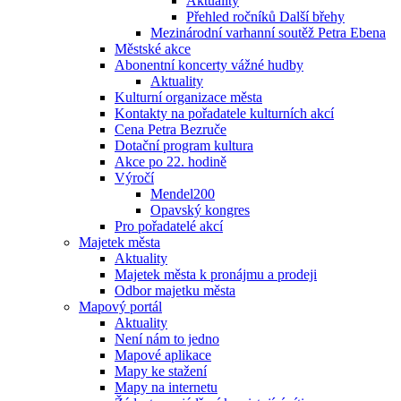
Aktuality
Přehled ročníků Další břehy
Mezinárodní varhanní soutěž Petra Ebena
Městské akce
Abonentní koncerty vážné hudby
Aktuality
Kulturní organizace města
Kontakty na pořadatele kulturních akcí
Cena Petra Bezruče
Dotační program kultura
Akce po 22. hodině
Výročí
Mendel200
Opavský kongres
Pro pořadatelé akcí
Majetek města
Aktuality
Majetek města k pronájmu a prodeji
Odbor majetku města
Mapový portál
Aktuality
Není nám to jedno
Mapové aplikace
Mapy ke stažení
Mapy na internetu