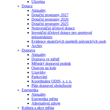
Ukrajina
Dotace
Aktuality
Dotační programy 2027
Dotační programy 2026
Dotační programy 2025
Neinvestiční účelové dotace
Investiční účelové dotace pro sportovní
infrastrukturu
Evidence skutečných majitelů právnických osob
Archiv
Doprava
Aktuality
Doprava ve městě
Městský dopravní podnik
Opavou na kole
Uzavírky
Parkování
Koordinátor ODIS, s. r. o.
Plán dopravní obslužnosti
Energetika
Aktuality
Energetika města
Alternativní zdroje
Kultura a akce města