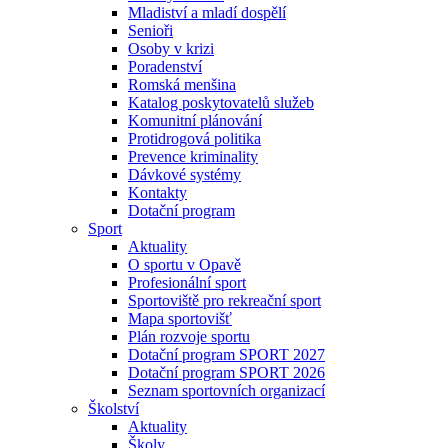
Mladiství a mladí dospělí
Senioři
Osoby v krizi
Poradenství
Romská menšina
Katalog poskytovatelů služeb
Komunitní plánování
Protidrogová politika
Prevence kriminality
Dávkové systémy
Kontakty
Dotační program
Sport
Aktuality
O sportu v Opavě
Profesionální sport
Sportoviště pro rekreační sport
Mapa sportovišť
Plán rozvoje sportu
Dotační program SPORT 2027
Dotační program SPORT 2026
Seznam sportovních organizací
Školství
Aktuality
Školy