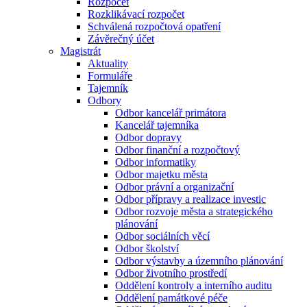
Rozpočet
Rozklikávací rozpočet
Schválená rozpočtová opatření
Závěrečný účet
Magistrát
Aktuality
Formuláře
Tajemník
Odbory
Odbor kancelář primátora
Kancelář tajemníka
Odbor dopravy
Odbor finanční a rozpočtový
Odbor informatiky
Odbor majetku města
Odbor právní a organizační
Odbor přípravy a realizace investic
Odbor rozvoje města a strategického
plánování
Odbor sociálních věcí
Odbor školství
Odbor výstavby a územního plánování
Odbor životního prostředí
Oddělení kontroly a interního auditu
Oddělení památkové péče