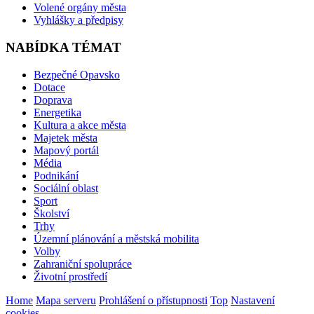
Volené orgány města
Vyhlášky a předpisy
NABÍDKA TÉMAT
Bezpečné Opavsko
Dotace
Doprava
Energetika
Kultura a akce města
Majetek města
Mapový portál
Média
Podnikání
Sociální oblast
Sport
Školství
Trhy
Územní plánování a městská mobilita
Volby
Zahraniční spolupráce
Životní prostředí
Home
Mapa serveru
Prohlášení o přístupnosti
Top
Nastavení
cookies