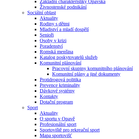
Základní charakteristiky Opavska
Živnostenské podnikání
Sociální oblast
Aktuality
Rodiny s dětmi
Mladiství a mladí dospělí
Senioři
Osoby v krizi
Poradenství
Romská menšina
Katalog poskytovatelů služeb
Komunitní plánování
Pracovní skupiny komunitního plánování
Komunitní plány a jiné dokumenty
Protidrogová politika
Prevence kriminality
Dávkové systémy
Kontakty
Dotační program
Sport
Aktuality
O sportu v Opavě
Profesionální sport
Sportoviště pro rekreační sport
Mapa sportovišť