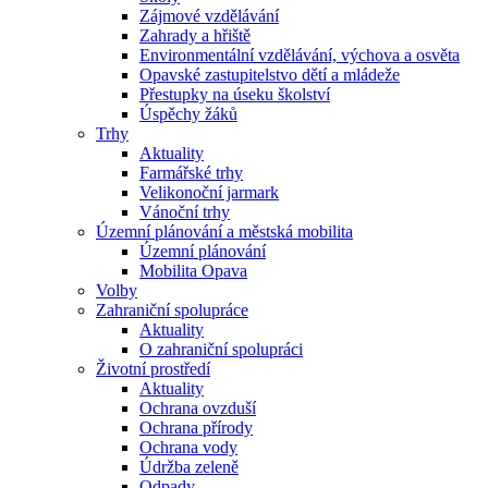
Zájmové vzdělávání
Zahrady a hřiště
Environmentální vzdělávání, výchova a osvěta
Opavské zastupitelstvo dětí a mládeže
Přestupky na úseku školství
Úspěchy žáků
Trhy
Aktuality
Farmářské trhy
Velikonoční jarmark
Vánoční trhy
Územní plánování a městská mobilita
Územní plánování
Mobilita Opava
Volby
Zahraniční spolupráce
Aktuality
O zahraniční spolupráci
Životní prostředí
Aktuality
Ochrana ovzduší
Ochrana přírody
Ochrana vody
Údržba zeleně
Odpady