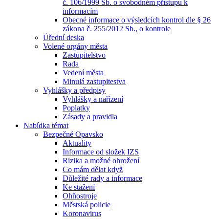
č. 106/1999 Sb. o svobodném přístupu k
informacím
Obecné informace o výsledcích kontrol dle § 26
zákona č. 255/2012 Sb., o kontrole
Úřední deska
Volené orgány města
Zastupitelstvo
Rada
Vedení města
Minulá zastupitestva
Vyhlášky a předpisy
Vyhlášky a nařízení
Poplatky
Zásady a pravidla
Nabídka témat
Bezpečné Opavsko
Aktuality
Informace od složek IZS
Rizika a možné ohrožení
Co mám dělat když
Důležité rady a informace
Ke stažení
Ohňostroje
Městská policie
Koronavirus