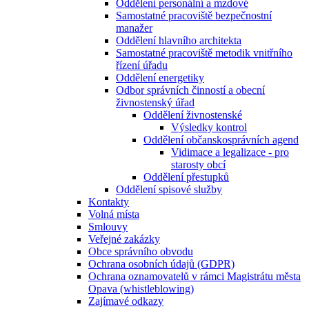
Oddělení personální a mzdové
Samostatné pracoviště bezpečnostní
manažer
Oddělení hlavního architekta
Samostatné pracoviště metodik vnitřního
řízení úřadu
Oddělení energetiky
Odbor správních činností a obecní
živnostenský úřad
Oddělení živnostenské
Výsledky kontrol
Oddělení občanskosprávních agend
Vidimace a legalizace - pro
starosty obcí
Oddělení přestupků
Oddělení spisové služby
Kontakty
Volná místa
Smlouvy
Veřejné zakázky
Obce správního obvodu
Ochrana osobních údajů (GDPR)
Ochrana oznamovatelů v rámci Magistrátu města
Opava (whistleblowing)
Zajímavé odkazy