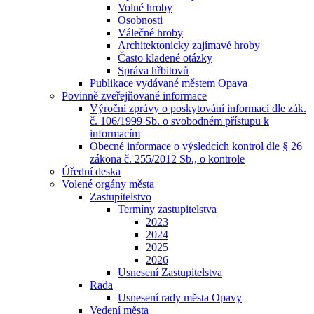
Volné hroby
Osobnosti
Válečné hroby
Architektonicky zajímavé hroby
Často kladené otázky
Správa hřbitovů
Publikace vydávané městem Opava
Povinně zveřejňované informace
Výroční zprávy o poskytování informací dle zák.
č. 106/1999 Sb. o svobodném přístupu k
informacím
Obecné informace o výsledcích kontrol dle § 26
zákona č. 255/2012 Sb., o kontrole
Úřední deska
Volené orgány města
Zastupitelstvo
Termíny zastupitelstva
2023
2024
2025
2026
Usnesení Zastupitelstva
Rada
Usnesení rady města Opavy
Vedení města