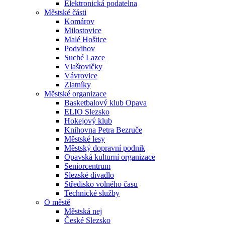
Elektronická podatelna
Městské části
Komárov
Milostovice
Malé Hoštice
Podvihov
Suché Lazce
Vlaštovičky
Vávrovice
Zlatníky
Městské organizace
Basketbalový klub Opava
ELIO Slezsko
Hokejový klub
Knihovna Petra Bezruče
Městské lesy
Městský dopravní podnik
Opavská kulturní organizace
Seniorcentrum
Slezské divadlo
Středisko volného času
Technické služby
O městě
Městská nej
České Slezsko