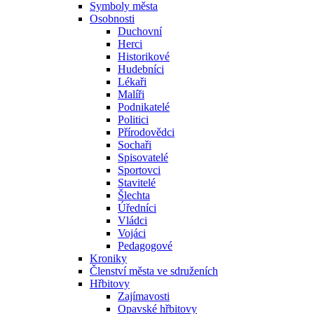
Symboly města
Osobnosti
Duchovní
Herci
Historikové
Hudebníci
Lékaři
Malíři
Podnikatelé
Politici
Přírodovědci
Sochaři
Spisovatelé
Sportovci
Stavitelé
Šlechta
Úředníci
Vládci
Vojáci
Pedagogové
Kroniky
Členství města ve sdruženích
Hřbitovy
Zajímavosti
Opavské hřbitovy