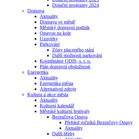
Dotační programy 2024
Doprava
Aktuality
Doprava ve městě
Městský dopravní podnik
Opavou na kole
Uzavírky
Parkování
Zóny placeného stání
Další možnosti parkování
Koordinátor ODIS, s. r. o.
Plán dopravní obslužnosti
Energetika
Aktuality
Energetika města
Alternativní zdroje
Kultura a akce města
Aktuality
Kulturní kalendář
Městské kulturní festivaly
Bezručova Opava
Přehled ročníků Bezručovy Opavy
Aktuality
Další břehy