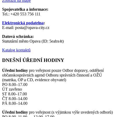
Zobrazit na mapě
Spojovatelka a informace:
Tel.: +420 553 756 111
Elektronická podatelna
:
E-mail: posta@opava-city.cz
Datová schránka:
Statutární město Opava (ID: 5eabx4t)
Katalog kontaktů
DNEŠNÍ ÚŘEDNÍ HODINY
Úřední hodiny
pro veřejnost pouze Odbor dopravy, oddělení
občanskosprávních agend Odboru správních činností a OŽÚ
(matrika, OP a CD, evidence obyvatel)
PO 8.00–17.00
ÚT zavřeno
ST 8.00–17.00
ČT 8.00–14.00
PÁ 8.00–14.00
Úřední hodiny
pro veřejnost (s výjimkou výše uvedených odborů)
PO 8.00–11.00 12.00–17.00