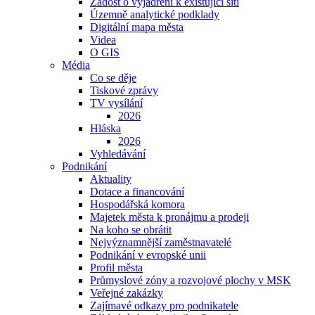
Žádost o vyjádření k existující síti
Územně analytické podklady
Digitální mapa města
Videa
O GIS
Média
Co se děje
Tiskové zprávy
TV vysílání
2026
Hláska
2026
Vyhledávání
Podnikání
Aktuality
Dotace a financování
Hospodářská komora
Majetek města k pronájmu a prodeji
Na koho se obrátit
Nejvýznamnější zaměstnavatelé
Podnikání v evropské unii
Profil města
Průmyslové zóny a rozvojové plochy v MSK
Veřejné zakázky
Zajímavé odkazy pro podnikatele