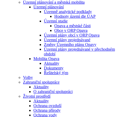
Územní plánování a městská mobilita
Územní plánování
Územně analytické podklady
Hodnoty území dle ÚAP
Územní studie
Opava a městské části
Obce v ORP Opava
Územní plány obcí v ORP Opava
Územní plány projednávané
Změny Územního plánu Opavy
Územní plány projednávané v přechodném
období
Mobilita Opava
Aktuality
Dokumenty
Řešitelský tým
Volby
Zahraniční spolupráce
Aktuality
O zahraniční spolupráci
Životní prostředí
Aktuality
Ochrana ovzduší
Ochrana přírody
Ochrana vody