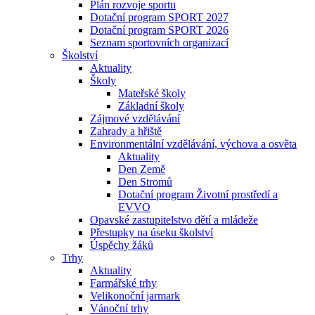
Plán rozvoje sportu
Dotační program SPORT 2027
Dotační program SPORT 2026
Seznam sportovních organizací
Školství
Aktuality
Školy
Mateřské školy
Základní školy
Zájmové vzdělávání
Zahrady a hřiště
Environmentální vzdělávání, výchova a osvěta
Aktuality
Den Země
Den Stromů
Dotační program Životní prostředí a
EVVO
Opavské zastupitelstvo dětí a mládeže
Přestupky na úseku školství
Úspěchy žáků
Trhy
Aktuality
Farmářské trhy
Velikonoční jarmark
Vánoční trhy