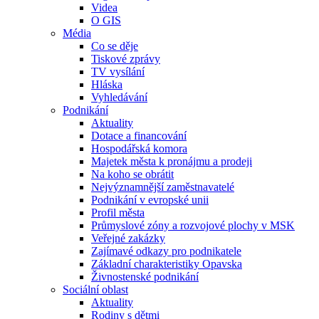
Videa
O GIS
Média
Co se děje
Tiskové zprávy
TV vysílání
Hláska
Vyhledávání
Podnikání
Aktuality
Dotace a financování
Hospodářská komora
Majetek města k pronájmu a prodeji
Na koho se obrátit
Nejvýznamnější zaměstnavatelé
Podnikání v evropské unii
Profil města
Průmyslové zóny a rozvojové plochy v MSK
Veřejné zakázky
Zajímavé odkazy pro podnikatele
Základní charakteristiky Opavska
Živnostenské podnikání
Sociální oblast
Aktuality
Rodiny s dětmi