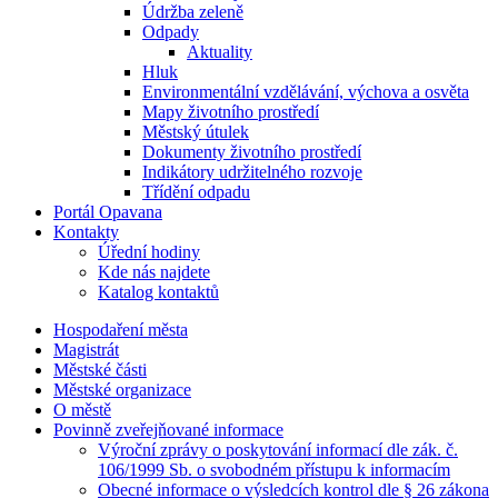
Údržba zeleně
Odpady
Aktuality
Hluk
Environmentální vzdělávání, výchova a osvěta
Mapy životního prostředí
Městský útulek
Dokumenty životního prostředí
Indikátory udržitelného rozvoje
Třídění odpadu
Portál Opavana
Kontakty
Úřední hodiny
Kde nás najdete
Katalog kontaktů
Hospodaření města
Magistrát
Městské části
Městské organizace
O městě
Povinně zveřejňované informace
Výroční zprávy o poskytování informací dle zák. č.
106/1999 Sb. o svobodném přístupu k informacím
Obecné informace o výsledcích kontrol dle § 26 zákona