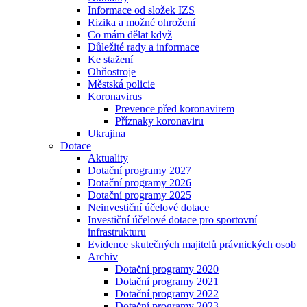
Informace od složek IZS
Rizika a možné ohrožení
Co mám dělat když
Důležité rady a informace
Ke stažení
Ohňostroje
Městská policie
Koronavirus
Prevence před koronavirem
Příznaky koronaviru
Ukrajina
Dotace
Aktuality
Dotační programy 2027
Dotační programy 2026
Dotační programy 2025
Neinvestiční účelové dotace
Investiční účelové dotace pro sportovní
infrastrukturu
Evidence skutečných majitelů právnických osob
Archiv
Dotační programy 2020
Dotační programy 2021
Dotační programy 2022
Dotační programy 2023