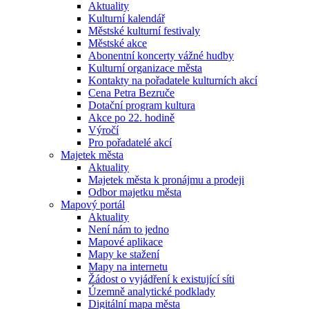
Aktuality
Kulturní kalendář
Městské kulturní festivaly
Městské akce
Abonentní koncerty vážné hudby
Kulturní organizace města
Kontakty na pořadatele kulturních akcí
Cena Petra Bezruče
Dotační program kultura
Akce po 22. hodině
Výročí
Pro pořadatelé akcí
Majetek města
Aktuality
Majetek města k pronájmu a prodeji
Odbor majetku města
Mapový portál
Aktuality
Není nám to jedno
Mapové aplikace
Mapy ke stažení
Mapy na internetu
Žádost o vyjádření k existující síti
Územně analytické podklady
Digitální mapa města