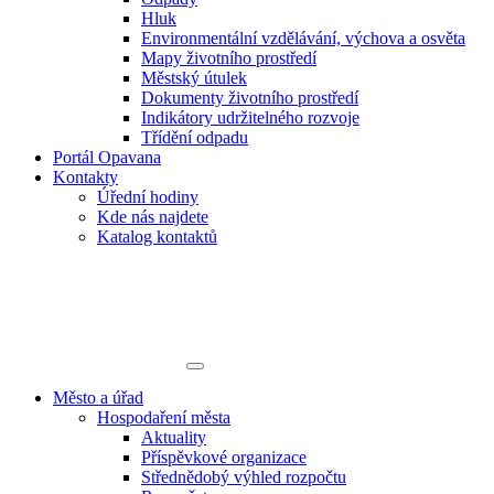
Hluk
Environmentální vzdělávání, výchova a osvěta
Mapy životního prostředí
Městský útulek
Dokumenty životního prostředí
Indikátory udržitelného rozvoje
Třídění odpadu
Portál Opavana
Kontakty
Úřední hodiny
Kde nás najdete
Katalog kontaktů
Město a úřad
Hospodaření města
Aktuality
Příspěvkové organizace
Střednědobý výhled rozpočtu