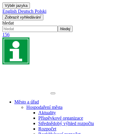
Výběr jazyka
English
Deutsch
Polski
Zobrazit vyhledávání
hledat
hledej
156
Město a úřad
Hospodaření města
Aktuality
Příspěvkové organizace
Střednědobý výhled rozpočtu
Rozpočet