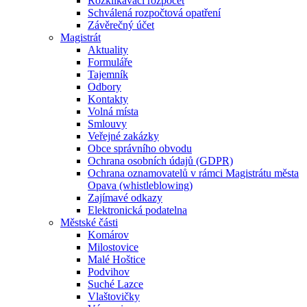
Rozklikávací rozpočet
Schválená rozpočtová opatření
Závěrečný účet
Magistrát
Aktuality
Formuláře
Tajemník
Odbory
Kontakty
Volná místa
Smlouvy
Veřejné zakázky
Obce správního obvodu
Ochrana osobních údajů (GDPR)
Ochrana oznamovatelů v rámci Magistrátu města
Opava (whistleblowing)
Zajímavé odkazy
Elektronická podatelna
Městské části
Komárov
Milostovice
Malé Hoštice
Podvihov
Suché Lazce
Vlaštovičky