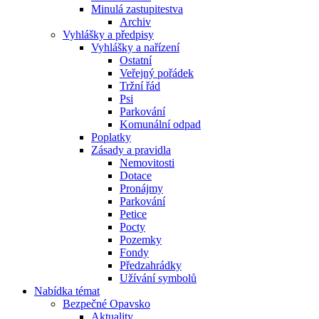
Minulá zastupitestva
Archiv
Vyhlášky a předpisy
Vyhlášky a nařízení
Ostatní
Veřejný pořádek
Tržní řád
Psi
Parkování
Komunální odpad
Poplatky
Zásady a pravidla
Nemovitosti
Dotace
Pronájmy
Parkování
Petice
Pocty
Pozemky
Fondy
Předzahrádky
Užívání symbolů
Nabídka témat
Bezpečné Opavsko
Aktuality