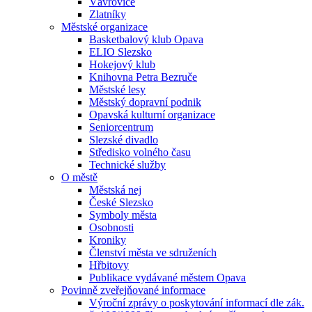
Vávrovice
Zlatníky
Městské organizace
Basketbalový klub Opava
ELIO Slezsko
Hokejový klub
Knihovna Petra Bezruče
Městské lesy
Městský dopravní podnik
Opavská kulturní organizace
Seniorcentrum
Slezské divadlo
Středisko volného času
Technické služby
O městě
Městská nej
České Slezsko
Symboly města
Osobnosti
Kroniky
Členství města ve sdruženích
Hřbitovy
Publikace vydávané městem Opava
Povinně zveřejňované informace
Výroční zprávy o poskytování informací dle zák.