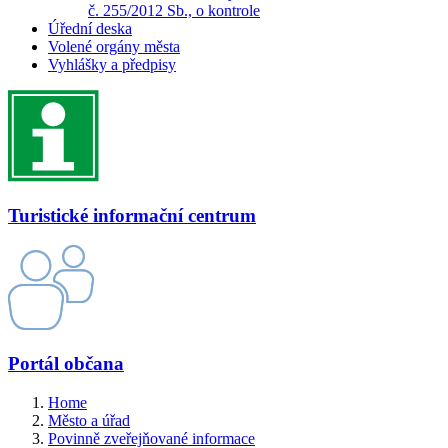
č. 255/2012 Sb., o kontrole
Úřední deska
Volené orgány města
Vyhlášky a předpisy
Turistické informační centrum
Portál občana
Home
Město a úřad
Povinně zveřejňované informace