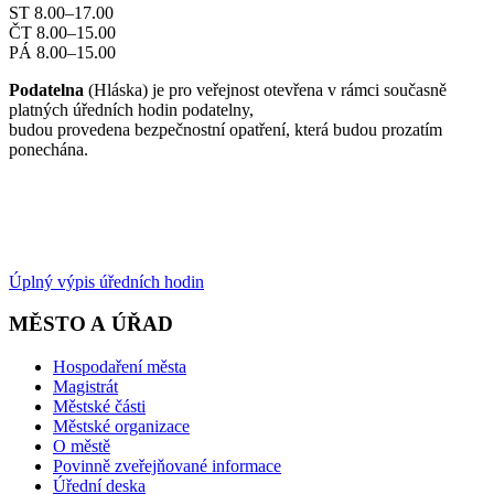
ST 8.00–17.00
ČT 8.00–15.00
PÁ 8.00–15.00
Podatelna
(Hláska) je pro veřejnost otevřena v rámci současně
platných úředních hodin podatelny,
budou provedena bezpečnostní opatření, která budou prozatím
ponechána.
Úplný výpis úředních hodin
MĚSTO A ÚŘAD
Hospodaření města
Magistrát
Městské části
Městské organizace
O městě
Povinně zveřejňované informace
Úřední deska