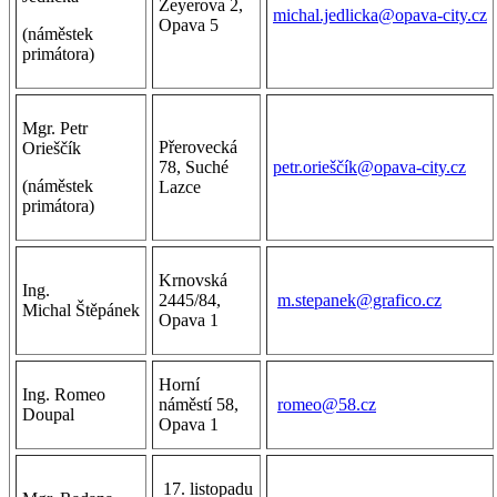
Zeyerova 2,
michal.jedlicka@opava-city.cz
Opava 5
(náměstek
primátora)
Mgr. Petr
Přerovecká
Orieščík
78, Suché
petr.orieščík@opava-city.cz
(náměstek
Lazce
primátora)
Krnovská
Ing.
2445/84,
m.stepanek@grafico.cz
Michal Štěpánek
Opava 1
Horní
Ing. Romeo
náměstí 58,
romeo@58.cz
Doupal
Opava 1
17. listopadu