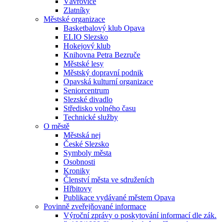
Vávrovice
Zlatníky
Městské organizace
Basketbalový klub Opava
ELIO Slezsko
Hokejový klub
Knihovna Petra Bezruče
Městské lesy
Městský dopravní podnik
Opavská kulturní organizace
Seniorcentrum
Slezské divadlo
Středisko volného času
Technické služby
O městě
Městská nej
České Slezsko
Symboly města
Osobnosti
Kroniky
Členství města ve sdruženích
Hřbitovy
Publikace vydávané městem Opava
Povinně zveřejňované informace
Výroční zprávy o poskytování informací dle zák.