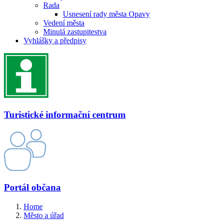
Rada
Usnesení rady města Opavy
Vedení města
Minulá zastupitestva
Vyhlášky a předpisy
Turistické informační centrum
Portál občana
Home
Město a úřad