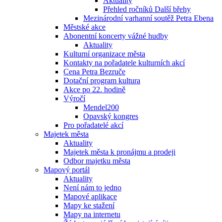
Aktuality
Přehled ročníků Další břehy
Mezinárodní varhanní soutěž Petra Ebena
Městské akce
Abonentní koncerty vážné hudby
Aktuality
Kulturní organizace města
Kontakty na pořadatele kulturních akcí
Cena Petra Bezruče
Dotační program kultura
Akce po 22. hodině
Výročí
Mendel200
Opavský kongres
Pro pořadatelé akcí
Majetek města
Aktuality
Majetek města k pronájmu a prodeji
Odbor majetku města
Mapový portál
Aktuality
Není nám to jedno
Mapové aplikace
Mapy ke stažení
Mapy na internetu