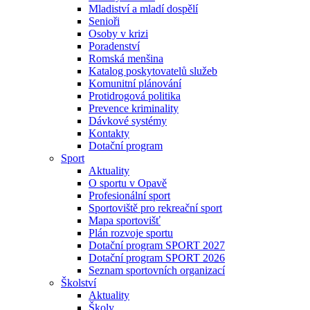
Mladiství a mladí dospělí
Senioři
Osoby v krizi
Poradenství
Romská menšina
Katalog poskytovatelů služeb
Komunitní plánování
Protidrogová politika
Prevence kriminality
Dávkové systémy
Kontakty
Dotační program
Sport
Aktuality
O sportu v Opavě
Profesionální sport
Sportoviště pro rekreační sport
Mapa sportovišť
Plán rozvoje sportu
Dotační program SPORT 2027
Dotační program SPORT 2026
Seznam sportovních organizací
Školství
Aktuality
Školy