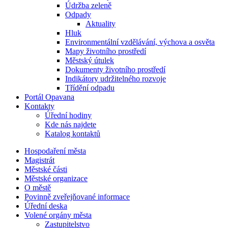
Údržba zeleně
Odpady
Aktuality
Hluk
Environmentální vzdělávání, výchova a osvěta
Mapy životního prostředí
Městský útulek
Dokumenty životního prostředí
Indikátory udržitelného rozvoje
Třídění odpadu
Portál Opavana
Kontakty
Úřední hodiny
Kde nás najdete
Katalog kontaktů
Hospodaření města
Magistrát
Městské části
Městské organizace
O městě
Povinně zveřejňované informace
Úřední deska
Volené orgány města
Zastupitelstvo