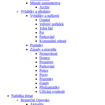
Minulá zastupitestva
Archiv
Vyhlášky a předpisy
Vyhlášky a nařízení
Ostatní
Veřejný pořádek
Tržní řád
Psi
Parkování
Komunální odpad
Poplatky
Zásady a pravidla
Nemovitosti
Dotace
Pronájmy
Parkování
Petice
Pocty
Pozemky
Fondy
Předzahrádky
Užívání symbolů
Nabídka témat
Bezpečné Opavsko
Aktuality