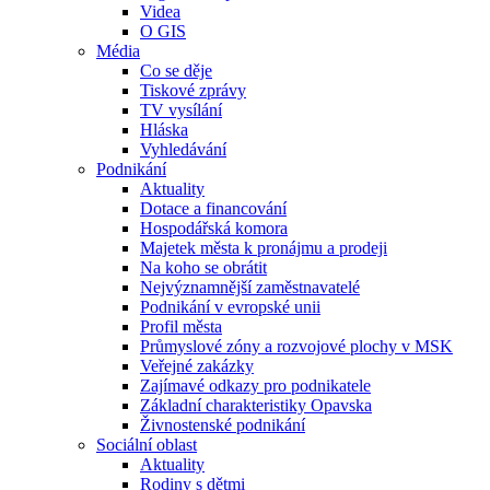
Videa
O GIS
Média
Co se děje
Tiskové zprávy
TV vysílání
Hláska
Vyhledávání
Podnikání
Aktuality
Dotace a financování
Hospodářská komora
Majetek města k pronájmu a prodeji
Na koho se obrátit
Nejvýznamnější zaměstnavatelé
Podnikání v evropské unii
Profil města
Průmyslové zóny a rozvojové plochy v MSK
Veřejné zakázky
Zajímavé odkazy pro podnikatele
Základní charakteristiky Opavska
Živnostenské podnikání
Sociální oblast
Aktuality
Rodiny s dětmi