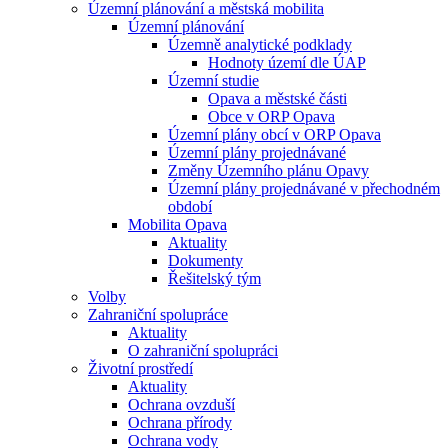
Územní plánování a městská mobilita
Územní plánování
Územně analytické podklady
Hodnoty území dle ÚAP
Územní studie
Opava a městské části
Obce v ORP Opava
Územní plány obcí v ORP Opava
Územní plány projednávané
Změny Územního plánu Opavy
Územní plány projednávané v přechodném
období
Mobilita Opava
Aktuality
Dokumenty
Řešitelský tým
Volby
Zahraniční spolupráce
Aktuality
O zahraniční spolupráci
Životní prostředí
Aktuality
Ochrana ovzduší
Ochrana přírody
Ochrana vody