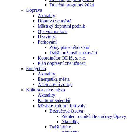
Dotační programy 2024
Doprava
Aktuality
Doprava ve městě
Městský dopravní podnik
Opavou na kole
Uzavírky
Parkování
Zóny placeného stání
Další možnosti parkování
Koordinátor ODIS, s. r. o.
Plán dopravní obslužnosti
Energetika
Aktuality
Energetika města
Alternativní zdroje
Kultura a akce města
Aktuality
Kulturní kalendář
Městské kulturní festivaly
Bezručova Opava
Přehled ročníků Bezručovy Opavy
Aktuality
Další břehy