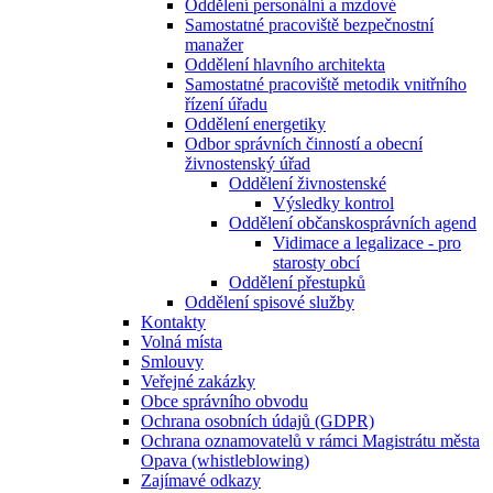
Oddělení personální a mzdové
Samostatné pracoviště bezpečnostní
manažer
Oddělení hlavního architekta
Samostatné pracoviště metodik vnitřního
řízení úřadu
Oddělení energetiky
Odbor správních činností a obecní
živnostenský úřad
Oddělení živnostenské
Výsledky kontrol
Oddělení občanskosprávních agend
Vidimace a legalizace - pro
starosty obcí
Oddělení přestupků
Oddělení spisové služby
Kontakty
Volná místa
Smlouvy
Veřejné zakázky
Obce správního obvodu
Ochrana osobních údajů (GDPR)
Ochrana oznamovatelů v rámci Magistrátu města
Opava (whistleblowing)
Zajímavé odkazy