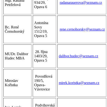
Mgr. Radana
934/29,
radanarauerova@seznam.cz
Petrželová
Opava 6
Antonína
Bc. René
Sovy
rene.cernohorsky@seznam.cz
Černohorský
1512/19,
Opava 5
28. října
MUDr. Dalibor
1403/29,
dalibor.hudec@seznam.cz
Hudec MBA
Opava 5
Povodňová
Miroslav
190/5,
mirek.koristka@seznam.cz
Kořistka
Opava-
Vávrovice
Podvihovská