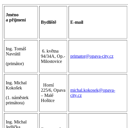
Jméno
a příjmení
Bydliště
E-mail
Ing. Tomáš
6. května
Navrátil
94/34A, Op.-
primator@opava-city.cz
Milostovice
(primátor)
Ing. Michal
Horní
Kokošek
225/6, Opava
michal.kokosek@opava-
– Malé
city.cz
(1. náměstek
Hoštice
primátora)
Ing. Michal
Jedlička