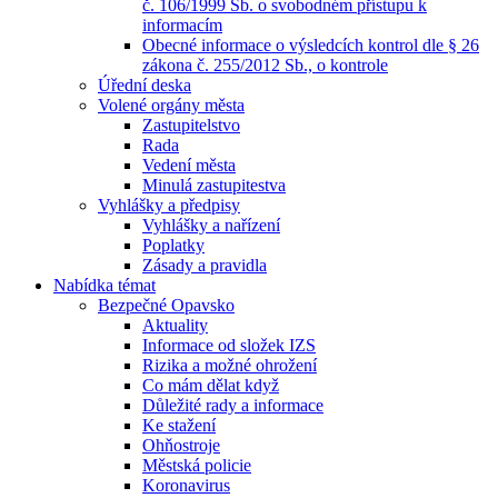
č. 106/1999 Sb. o svobodném přístupu k
informacím
Obecné informace o výsledcích kontrol dle § 26
zákona č. 255/2012 Sb., o kontrole
Úřední deska
Volené orgány města
Zastupitelstvo
Rada
Vedení města
Minulá zastupitestva
Vyhlášky a předpisy
Vyhlášky a nařízení
Poplatky
Zásady a pravidla
Nabídka témat
Bezpečné Opavsko
Aktuality
Informace od složek IZS
Rizika a možné ohrožení
Co mám dělat když
Důležité rady a informace
Ke stažení
Ohňostroje
Městská policie
Koronavirus