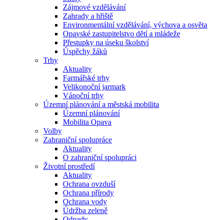
Zájmové vzdělávání
Zahrady a hřiště
Environmentální vzdělávání, výchova a osvěta
Opavské zastupitelstvo dětí a mládeže
Přestupky na úseku školství
Úspěchy žáků
Trhy
Aktuality
Farmářské trhy
Velikonoční jarmark
Vánoční trhy
Územní plánování a městská mobilita
Územní plánování
Mobilita Opava
Volby
Zahraniční spolupráce
Aktuality
O zahraniční spolupráci
Životní prostředí
Aktuality
Ochrana ovzduší
Ochrana přírody
Ochrana vody
Údržba zeleně
Odpady