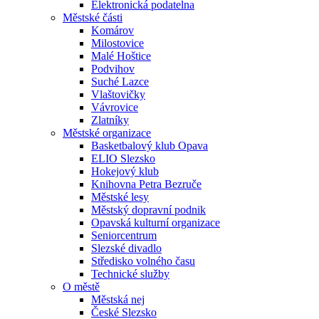
Elektronická podatelna
Městské části
Komárov
Milostovice
Malé Hoštice
Podvihov
Suché Lazce
Vlaštovičky
Vávrovice
Zlatníky
Městské organizace
Basketbalový klub Opava
ELIO Slezsko
Hokejový klub
Knihovna Petra Bezruče
Městské lesy
Městský dopravní podnik
Opavská kulturní organizace
Seniorcentrum
Slezské divadlo
Středisko volného času
Technické služby
O městě
Městská nej
České Slezsko