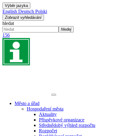
Výběr jazyka
English
Deutsch
Polski
Zobrazit vyhledávání
hledat
hledej
156
Město a úřad
Hospodaření města
Aktuality
Příspěvkové organizace
Střednědobý výhled rozpočtu
Rozpočet