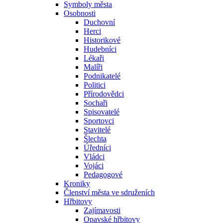
Symboly města
Osobnosti
Duchovní
Herci
Historikové
Hudebníci
Lékaři
Malíři
Podnikatelé
Politici
Přírodovědci
Sochaři
Spisovatelé
Sportovci
Stavitelé
Šlechta
Úředníci
Vládci
Vojáci
Pedagogové
Kroniky
Členství města ve sdruženích
Hřbitovy
Zajímavosti
Opavské hřbitovy