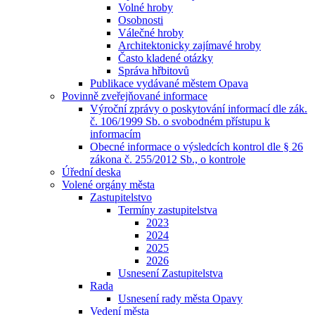
Volné hroby
Osobnosti
Válečné hroby
Architektonicky zajímavé hroby
Často kladené otázky
Správa hřbitovů
Publikace vydávané městem Opava
Povinně zveřejňované informace
Výroční zprávy o poskytování informací dle zák.
č. 106/1999 Sb. o svobodném přístupu k
informacím
Obecné informace o výsledcích kontrol dle § 26
zákona č. 255/2012 Sb., o kontrole
Úřední deska
Volené orgány města
Zastupitelstvo
Termíny zastupitelstva
2023
2024
2025
2026
Usnesení Zastupitelstva
Rada
Usnesení rady města Opavy
Vedení města