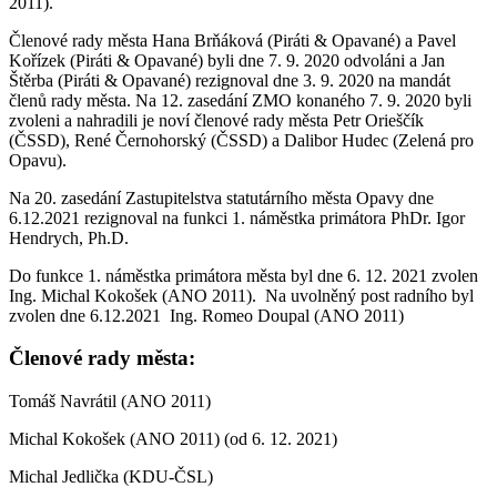
2011).
Členové rady města Hana Brňáková (Piráti & Opavané) a Pavel
Kořízek (Piráti & Opavané) byli dne 7. 9. 2020 odvoláni a Jan
Štěrba (Piráti & Opavané) rezignoval dne 3. 9. 2020 na mandát
členů rady města. Na 12. zasedání ZMO konaného 7. 9. 2020 byli
zvoleni a nahradili je noví členové rady města Petr Orieščík
(ČSSD), René Černohorský (ČSSD) a Dalibor Hudec (Zelená pro
Opavu).
Na 20. zasedání Zastupitelstva statutárního města Opavy dne
6.12.2021 rezignoval na funkci 1. náměstka primátora PhDr. Igor
Hendrych, Ph.D.
Do funkce 1. náměstka primátora města byl dne 6. 12. 2021 zvolen
Ing. Michal Kokošek (ANO 2011). Na uvolněný post radního byl
zvolen dne 6.12.2021 Ing. Romeo Doupal (ANO 2011)
Členové rady města:
Tomáš Navrátil (ANO 2011)
Michal Kokošek (ANO 2011) (od 6. 12. 2021)
Michal Jedlička (KDU-ČSL)