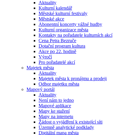
Aktuality
Kulturní kalendář
Městské kulturní festivaly
Městské akce
Abonentní koncerty vážné hudby
Kulturní organizace města
Kontakty na pořadatele kulturních akcí
Cena Petra Bezruče
Dotační program kultura
Akce po 22. hodině
Výročí
Pro pořadatelé akcí
Majetek města
Aktuality
Majetek města k pronájmu a prodeji
Odbor majetku města
Mapový portál
Aktuality
Není nám to jedno
Mapové aplikace
Mapy ke stažení
Mapy na internetu
Žádost o vyjádření k existující síti
Územně analytické podklady
Digitální mapa města