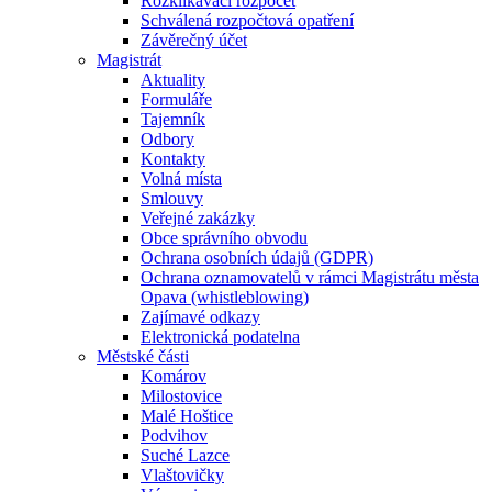
Rozklikávací rozpočet
Schválená rozpočtová opatření
Závěrečný účet
Magistrát
Aktuality
Formuláře
Tajemník
Odbory
Kontakty
Volná místa
Smlouvy
Veřejné zakázky
Obce správního obvodu
Ochrana osobních údajů (GDPR)
Ochrana oznamovatelů v rámci Magistrátu města
Opava (whistleblowing)
Zajímavé odkazy
Elektronická podatelna
Městské části
Komárov
Milostovice
Malé Hoštice
Podvihov
Suché Lazce
Vlaštovičky