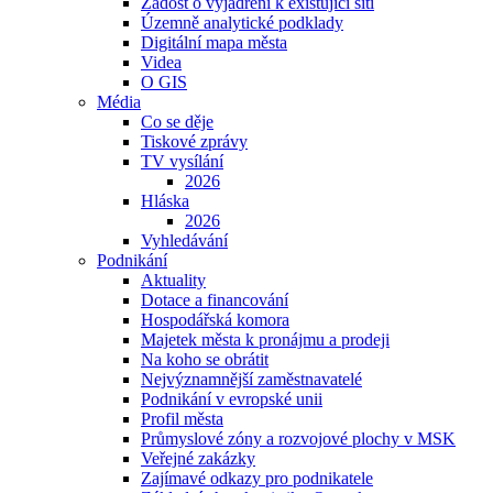
Žádost o vyjádření k existující síti
Územně analytické podklady
Digitální mapa města
Videa
O GIS
Média
Co se děje
Tiskové zprávy
TV vysílání
2026
Hláska
2026
Vyhledávání
Podnikání
Aktuality
Dotace a financování
Hospodářská komora
Majetek města k pronájmu a prodeji
Na koho se obrátit
Nejvýznamnější zaměstnavatelé
Podnikání v evropské unii
Profil města
Průmyslové zóny a rozvojové plochy v MSK
Veřejné zakázky
Zajímavé odkazy pro podnikatele