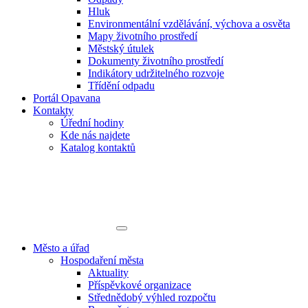
Hluk
Environmentální vzdělávání, výchova a osvěta
Mapy životního prostředí
Městský útulek
Dokumenty životního prostředí
Indikátory udržitelného rozvoje
Třídění odpadu
Portál Opavana
Kontakty
Úřední hodiny
Kde nás najdete
Katalog kontaktů
Město a úřad
Hospodaření města
Aktuality
Příspěvkové organizace
Střednědobý výhled rozpočtu