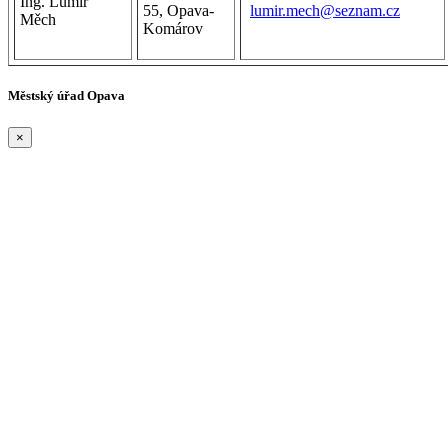
Ing. Lumír
55, Opava-
lumir.mech@seznam.cz
Měch
Komárov
Městský úřad Opava
×