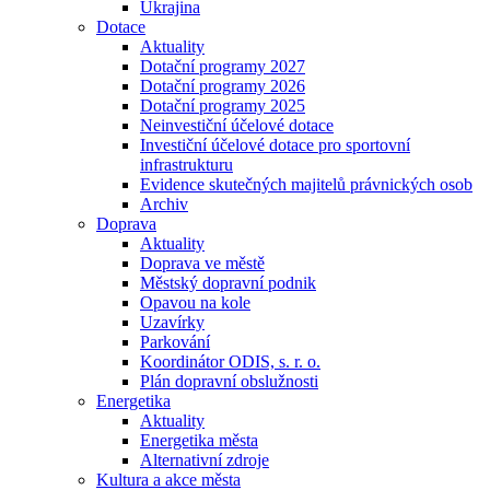
Ukrajina
Dotace
Aktuality
Dotační programy 2027
Dotační programy 2026
Dotační programy 2025
Neinvestiční účelové dotace
Investiční účelové dotace pro sportovní
infrastrukturu
Evidence skutečných majitelů právnických osob
Archiv
Doprava
Aktuality
Doprava ve městě
Městský dopravní podnik
Opavou na kole
Uzavírky
Parkování
Koordinátor ODIS, s. r. o.
Plán dopravní obslužnosti
Energetika
Aktuality
Energetika města
Alternativní zdroje
Kultura a akce města