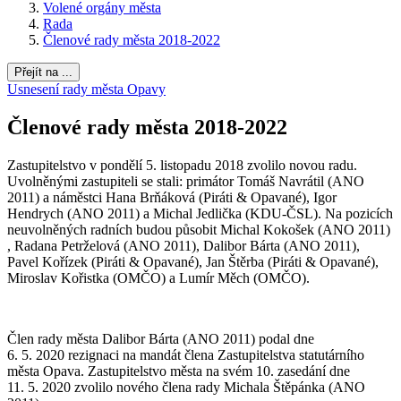
Volené orgány města
Rada
Členové rady města 2018-2022
Přejít na ...
Usnesení rady města Opavy
Členové rady města 2018-2022
Zastupitelstvo v pondělí 5. listopadu 2018 zvolilo novou radu.
Uvolněnými zastupiteli se stali: primátor Tomáš Navrátil (ANO
2011) a náměstci Hana Brňáková (Piráti & Opavané), Igor
Hendrych (ANO 2011) a Michal Jedlička (KDU-ČSL). Na pozicích
neuvolněných radních budou působit Michal Kokošek (ANO 2011)
, Radana Petrželová (ANO 2011), Dalibor Bárta (ANO 2011),
Pavel Kořízek (Piráti & Opavané), Jan Štěrba (Piráti & Opavané),
Miroslav Kořistka (OMČO) a Lumír Měch (OMČO).
Člen rady města Dalibor Bárta (ANO 2011) podal dne
6. 5. 2020 rezignaci na mandát člena Zastupitelstva statutárního
města Opava. Zastupitelstvo města na svém 10. zasedání dne
11. 5. 2020 zvolilo nového člena rady Michala Štěpánka (ANO