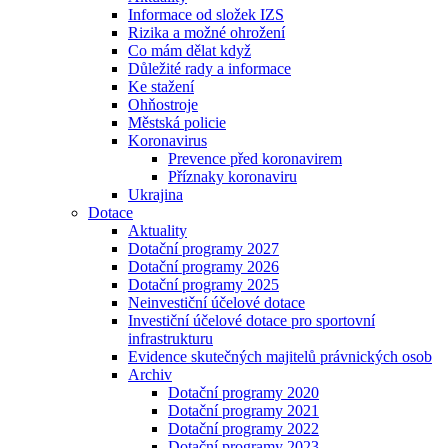
Informace od složek IZS
Rizika a možné ohrožení
Co mám dělat když
Důležité rady a informace
Ke stažení
Ohňostroje
Městská policie
Koronavirus
Prevence před koronavirem
Příznaky koronaviru
Ukrajina
Dotace
Aktuality
Dotační programy 2027
Dotační programy 2026
Dotační programy 2025
Neinvestiční účelové dotace
Investiční účelové dotace pro sportovní
infrastrukturu
Evidence skutečných majitelů právnických osob
Archiv
Dotační programy 2020
Dotační programy 2021
Dotační programy 2022
Dotační programy 2023