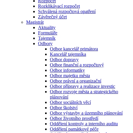
Rozpočet
Rozklikávací rozpočet
Schválená rozpočtová opatření
Závěrečný účet
Magistrát
Aktuality
Formuláře
Tajemník
Odbory
Odbor kancelář primátora
Kancelář tajemníka
Odbor dopravy
Odbor finanční a rozpočtový
Odbor informatiky
Odbor majetku města
Odbor právní a organizační
Odbor přípravy a realizace investic
Odbor rozvoje města a strategického
plánování
Odbor sociálních věcí
Odbor školství
Odbor výstavby a územního plánování
Odbor životního prostředí
Oddělení kontroly a interního auditu
Oddělení památkové péče