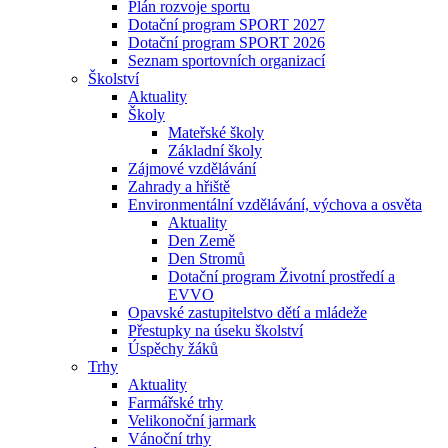
Plán rozvoje sportu
Dotační program SPORT 2027
Dotační program SPORT 2026
Seznam sportovních organizací
Školství
Aktuality
Školy
Mateřské školy
Základní školy
Zájmové vzdělávání
Zahrady a hřiště
Environmentální vzdělávání, výchova a osvěta
Aktuality
Den Země
Den Stromů
Dotační program Životní prostředí a
EVVO
Opavské zastupitelstvo dětí a mládeže
Přestupky na úseku školství
Úspěchy žáků
Trhy
Aktuality
Farmářské trhy
Velikonoční jarmark
Vánoční trhy