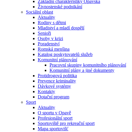
Základní charakteristiky Opavska
Živnostenské podnikání
Sociální oblast
Aktuality
Rodiny s dětmi
Mladiství a mladí dospělí
Senioři
Osoby v krizi
Poradenství
Romská menšina
Katalog poskytovatelů služeb
Komunitní plánování
Pracovní skupiny komunitního plánování
Komunitní plány a jiné dokumenty
Protidrogová politika
Prevence kriminality
Dávkové systémy
Kontakty
Dotační program
Sport
Aktuality
O sportu v Opavě
Profesionální sport
Sportoviště pro rekreační sport
Mapa sportovišť