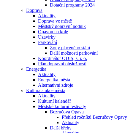
Dotační programy 2024
Doprava
Aktuality
Doprava ve městě
Městský dopravní podnik
Opavou na kole
Uzavírky
Parkování
Zóny placeného stání
Další možnosti parkování
Koordinátor ODIS, s. r. o.
Plán dopravní obslužnosti
Energetika
Aktuality
Energetika města
Alternativní zdroje
Kultura a akce města
Aktuality
Kulturní kalendář
Městské kulturní festivaly
Bezručova Opava
Přehled ročníků Bezručovy Opavy
Aktuality
Další břehy