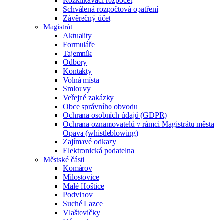
Rozklikávací rozpočet
Schválená rozpočtová opatření
Závěrečný účet
Magistrát
Aktuality
Formuláře
Tajemník
Odbory
Kontakty
Volná místa
Smlouvy
Veřejné zakázky
Obce správního obvodu
Ochrana osobních údajů (GDPR)
Ochrana oznamovatelů v rámci Magistrátu města
Opava (whistleblowing)
Zajímavé odkazy
Elektronická podatelna
Městské části
Komárov
Milostovice
Malé Hoštice
Podvihov
Suché Lazce
Vlaštovičky