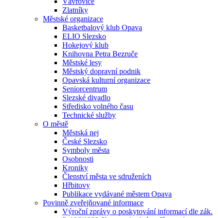
Vávrovice
Zlatníky
Městské organizace
Basketbalový klub Opava
ELIO Slezsko
Hokejový klub
Knihovna Petra Bezruče
Městské lesy
Městský dopravní podnik
Opavská kulturní organizace
Seniorcentrum
Slezské divadlo
Středisko volného času
Technické služby
O městě
Městská nej
České Slezsko
Symboly města
Osobnosti
Kroniky
Členství města ve sdruženích
Hřbitovy
Publikace vydávané městem Opava
Povinně zveřejňované informace
Výroční zprávy o poskytování informací dle zák.