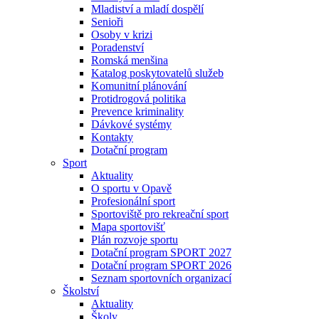
Mladiství a mladí dospělí
Senioři
Osoby v krizi
Poradenství
Romská menšina
Katalog poskytovatelů služeb
Komunitní plánování
Protidrogová politika
Prevence kriminality
Dávkové systémy
Kontakty
Dotační program
Sport
Aktuality
O sportu v Opavě
Profesionální sport
Sportoviště pro rekreační sport
Mapa sportovišť
Plán rozvoje sportu
Dotační program SPORT 2027
Dotační program SPORT 2026
Seznam sportovních organizací
Školství
Aktuality
Školy