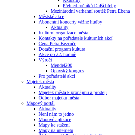
Aktuality
Přehled ročníků Další břehy
Mezinárodní varhanní soutěž Petra Ebena
Městské akce
Abonentní koncerty vážné hudby
Aktuality
Kulturní organizace města
Kontakty na pořadatele kulturních akcí
Cena Petra Bezruče
Dotační program kultura
Akce po 22. hodině
Výročí
Mendel200
Opavský kongres
Pro pořadatelé akcí
Majetek města
Aktuality
Majetek města k pronájmu a prodeji
Odbor majetku města
Mapový portál
Aktuality
Není nám to jedno
Mapové aplikace
Mapy ke stažení
Mapy na internetu