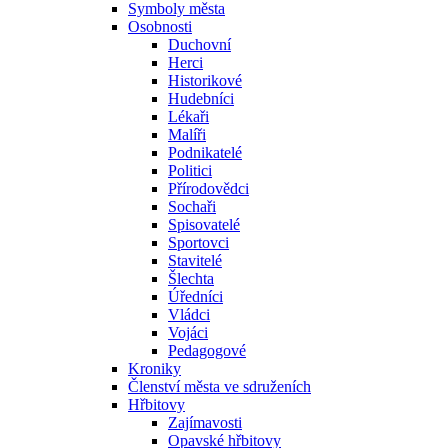
Symboly města
Osobnosti
Duchovní
Herci
Historikové
Hudebníci
Lékaři
Malíři
Podnikatelé
Politici
Přírodovědci
Sochaři
Spisovatelé
Sportovci
Stavitelé
Šlechta
Úředníci
Vládci
Vojáci
Pedagogové
Kroniky
Členství města ve sdruženích
Hřbitovy
Zajímavosti
Opavské hřbitovy