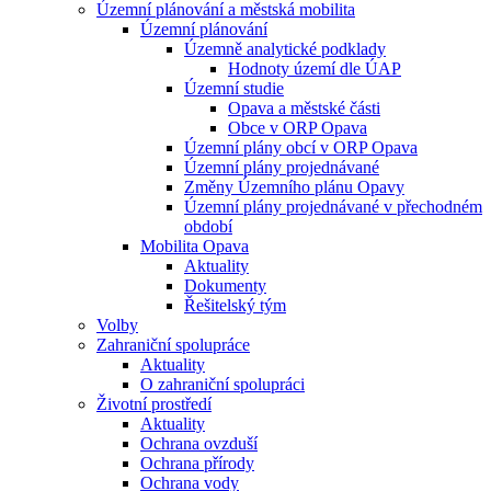
Územní plánování a městská mobilita
Územní plánování
Územně analytické podklady
Hodnoty území dle ÚAP
Územní studie
Opava a městské části
Obce v ORP Opava
Územní plány obcí v ORP Opava
Územní plány projednávané
Změny Územního plánu Opavy
Územní plány projednávané v přechodném
období
Mobilita Opava
Aktuality
Dokumenty
Řešitelský tým
Volby
Zahraniční spolupráce
Aktuality
O zahraniční spolupráci
Životní prostředí
Aktuality
Ochrana ovzduší
Ochrana přírody
Ochrana vody