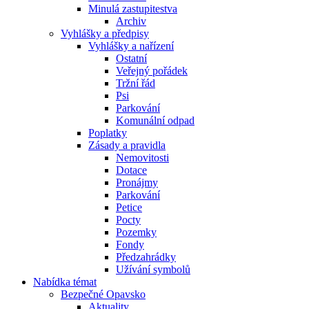
Minulá zastupitestva
Archiv
Vyhlášky a předpisy
Vyhlášky a nařízení
Ostatní
Veřejný pořádek
Tržní řád
Psi
Parkování
Komunální odpad
Poplatky
Zásady a pravidla
Nemovitosti
Dotace
Pronájmy
Parkování
Petice
Pocty
Pozemky
Fondy
Předzahrádky
Užívání symbolů
Nabídka témat
Bezpečné Opavsko
Aktuality