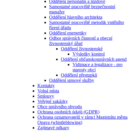
Oddělení personální a mzdové
Samostatné pracoviště bezpečnostní
manažer
Oddělení hlavního architekta
Samostatné pracoviště metodik vnitřního
řízení úřadu
Oddělení energetiky
Odbor správních činností a obecní
živnostenský úřad
Oddělení živnostenské
Výsledky kontrol
Oddělení občanskosprávních agend
Vidimace a legalizace - pro
starosty obcí
Oddělení přestupků
Oddělení spisové služby
Kontakty
Volná místa
Smlouvy
Veřejné zakázky
Obce správního obvodu
Ochrana osobních údajů (GDPR)
Ochrana oznamovatelů v rámci Magistrátu města
Opava (whistleblowing)
Zajímavé odkazy