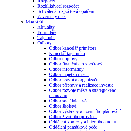
Rozpočet
Rozklikávací rozpočet
Schválená rozpočtová opatření
Závěrečný účet
Magistrát
Aktuality
Formuláře
Tajemník
Odbory
Odbor kancelář primátora
Kancelář tajemníka
Odbor dopravy
Odbor finanční a rozpočtový
Odbor informatiky
Odbor majetku města
Odbor právní a organizační
Odbor přípravy a realizace investic
Odbor rozvoje města a strategického
plánování
Odbor sociálních věcí
Odbor školství
Odbor výstavby a územního plánování
Odbor životního prostředí
Oddělení kontroly a interního auditu
Oddělení památkové péče