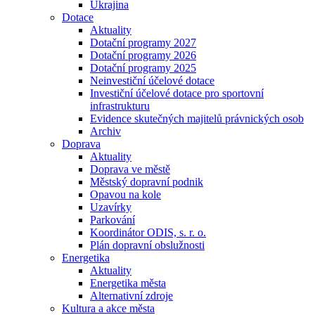
Ukrajina
Dotace
Aktuality
Dotační programy 2027
Dotační programy 2026
Dotační programy 2025
Neinvestiční účelové dotace
Investiční účelové dotace pro sportovní
infrastrukturu
Evidence skutečných majitelů právnických osob
Archiv
Doprava
Aktuality
Doprava ve městě
Městský dopravní podnik
Opavou na kole
Uzavírky
Parkování
Koordinátor ODIS, s. r. o.
Plán dopravní obslužnosti
Energetika
Aktuality
Energetika města
Alternativní zdroje
Kultura a akce města