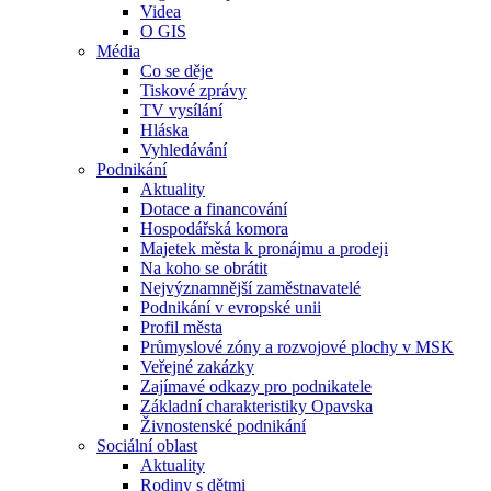
Videa
O GIS
Média
Co se děje
Tiskové zprávy
TV vysílání
Hláska
Vyhledávání
Podnikání
Aktuality
Dotace a financování
Hospodářská komora
Majetek města k pronájmu a prodeji
Na koho se obrátit
Nejvýznamnější zaměstnavatelé
Podnikání v evropské unii
Profil města
Průmyslové zóny a rozvojové plochy v MSK
Veřejné zakázky
Zajímavé odkazy pro podnikatele
Základní charakteristiky Opavska
Živnostenské podnikání
Sociální oblast
Aktuality
Rodiny s dětmi