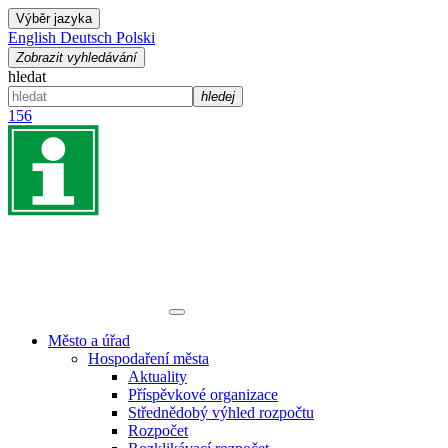
Výběr jazyka
English
Deutsch
Polski
Zobrazit vyhledávání
hledat
hledej
156
Město a úřad
Hospodaření města
Aktuality
Příspěvkové organizace
Střednědobý výhled rozpočtu
Rozpočet