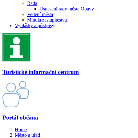
Rada
Usnesení rady města Opavy
Vedení města
Minulá zastupitestva
Vyhlášky a předpisy
Turistické informační centrum
Portál občana
Home
Město a úřad