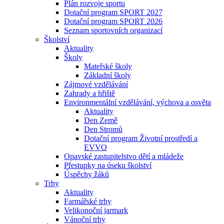
Plán rozvoje sportu
Dotační program SPORT 2027
Dotační program SPORT 2026
Seznam sportovních organizací
Školství
Aktuality
Školy
Mateřské školy
Základní školy
Zájmové vzdělávání
Zahrady a hřiště
Environmentální vzdělávání, výchova a osvěta
Aktuality
Den Země
Den Stromů
Dotační program Životní prostředí a
EVVO
Opavské zastupitelstvo dětí a mládeže
Přestupky na úseku školství
Úspěchy žáků
Trhy
Aktuality
Farmářské trhy
Velikonoční jarmark
Vánoční trhy