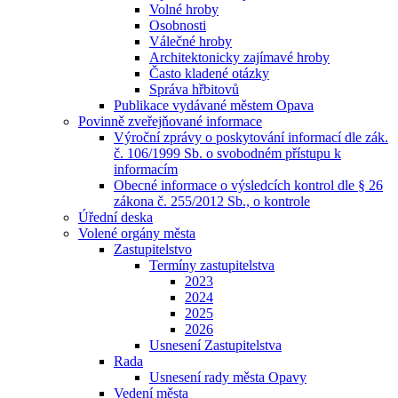
Volné hroby
Osobnosti
Válečné hroby
Architektonicky zajímavé hroby
Často kladené otázky
Správa hřbitovů
Publikace vydávané městem Opava
Povinně zveřejňované informace
Výroční zprávy o poskytování informací dle zák.
č. 106/1999 Sb. o svobodném přístupu k
informacím
Obecné informace o výsledcích kontrol dle § 26
zákona č. 255/2012 Sb., o kontrole
Úřední deska
Volené orgány města
Zastupitelstvo
Termíny zastupitelstva
2023
2024
2025
2026
Usnesení Zastupitelstva
Rada
Usnesení rady města Opavy
Vedení města