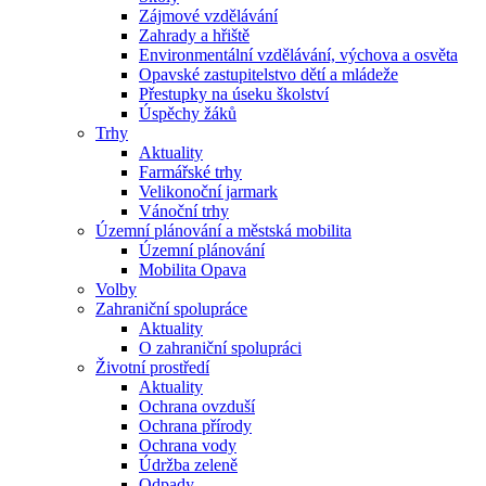
Zájmové vzdělávání
Zahrady a hřiště
Environmentální vzdělávání, výchova a osvěta
Opavské zastupitelstvo dětí a mládeže
Přestupky na úseku školství
Úspěchy žáků
Trhy
Aktuality
Farmářské trhy
Velikonoční jarmark
Vánoční trhy
Územní plánování a městská mobilita
Územní plánování
Mobilita Opava
Volby
Zahraniční spolupráce
Aktuality
O zahraniční spolupráci
Životní prostředí
Aktuality
Ochrana ovzduší
Ochrana přírody
Ochrana vody
Údržba zeleně
Odpady