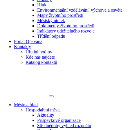
Hluk
Environmentální vzdělávání, výchova a osvěta
Mapy životního prostředí
Městský útulek
Dokumenty životního prostředí
Indikátory udržitelného rozvoje
Třídění odpadu
Portál Opavana
Kontakty
Úřední hodiny
Kde nás najdete
Katalog kontaktů
Město a úřad
Hospodaření města
Aktuality
Příspěvkové organizace
Střednědobý výhled rozpočtu