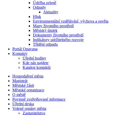
Údržba zeleně
Odpady
Aktuality
Hluk
Environmentální vzdělávání, výchova a osvěta
Mapy životního prostředí
Městský útulek
Dokumenty životního prostředí
Indikátory udržitelného rozvoje
Třídění odpadu
Portál Opavana
Kontakty
Úřední hodiny
Kde nás najdete
Katalog kontaktů
Hospodaření města
Magistrát
Městské části
Městské organizace
O městě
Povinně zveřejňované informace
Úřední deska
Volené orgány města
Zastupitelstvo