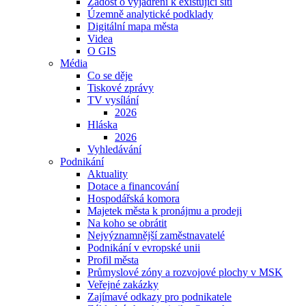
Žádost o vyjádření k existující síti
Územně analytické podklady
Digitální mapa města
Videa
O GIS
Média
Co se děje
Tiskové zprávy
TV vysílání
2026
Hláska
2026
Vyhledávání
Podnikání
Aktuality
Dotace a financování
Hospodářská komora
Majetek města k pronájmu a prodeji
Na koho se obrátit
Nejvýznamnější zaměstnavatelé
Podnikání v evropské unii
Profil města
Průmyslové zóny a rozvojové plochy v MSK
Veřejné zakázky
Zajímavé odkazy pro podnikatele