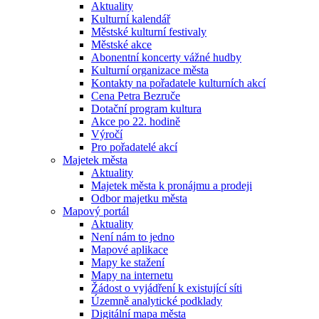
Aktuality
Kulturní kalendář
Městské kulturní festivaly
Městské akce
Abonentní koncerty vážné hudby
Kulturní organizace města
Kontakty na pořadatele kulturních akcí
Cena Petra Bezruče
Dotační program kultura
Akce po 22. hodině
Výročí
Pro pořadatelé akcí
Majetek města
Aktuality
Majetek města k pronájmu a prodeji
Odbor majetku města
Mapový portál
Aktuality
Není nám to jedno
Mapové aplikace
Mapy ke stažení
Mapy na internetu
Žádost o vyjádření k existující síti
Územně analytické podklady
Digitální mapa města