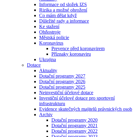
Informace od složek IZS
Rizika a možné ohrožení
Co mám dělat když
Důležité rady a informace
Ke stažení
Ohňostroje
Městská policie
Koronavirus
Prevence před koronavirem
Příznaky koronaviru
Ukrajina
Dotace
Aktuality
Dotační programy 2027
Dotační programy 2026
Dotační programy 2025
Neinvestiční účelové dotace
Investiční účelové dotace pro sportovní
infrastrukturu
Evidence skutečných majitelů právnických osob
Archiv
Dotační programy 2020
Dotační programy 2021
Dotační programy 2022
Dotační programy 2023