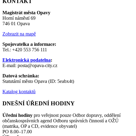
KONTAKT
Magistrát města Opavy
Horní náměstí 69
746 01 Opava
Zobrazit na mapě
Spojovatelka a informace:
Tel.: +420 553 756 111
Elektronická podatelna
:
E-mail: posta@opava-city.cz
Datová schránka:
Statutární město Opava (ID: 5eabx4t)
Katalog kontaktů
DNEŠNÍ ÚŘEDNÍ HODINY
Úřední hodiny
pro veřejnost pouze Odbor dopravy, oddělení
občanskosprávních agend Odboru správních činností a OŽÚ
(matrika, OP a CD, evidence obyvatel)
PO 8.00–17.00