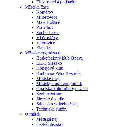
Elektronická podatelna
Městské části
Komárov
Milostovice
Malé Hoštice
Podvihov
Suché Lazce
Vlaštovičky
Vávrovice
Zlatníky
Městské organizace
Basketbalový klub Opava
ELIO Slezsko
Hokejový klub
Knihovna Petra Bezruče
Městské lesy
Městský dopravní podnik
Opavská kulturní organizace
Seniorcentrum
Slezské divadlo
Středisko volného času
Technické služby
O městě
Městská nej
České Slezsko