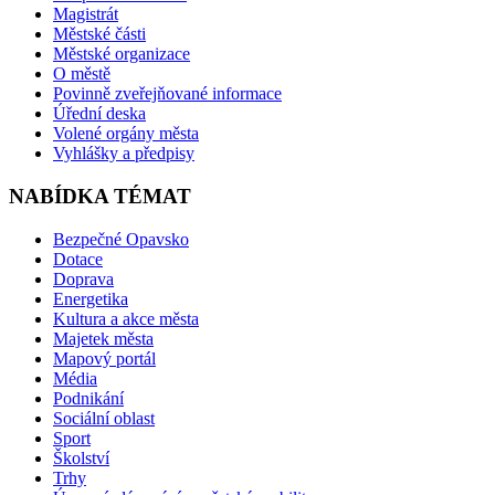
Magistrát
Městské části
Městské organizace
O městě
Povinně zveřejňované informace
Úřední deska
Volené orgány města
Vyhlášky a předpisy
NABÍDKA TÉMAT
Bezpečné Opavsko
Dotace
Doprava
Energetika
Kultura a akce města
Majetek města
Mapový portál
Média
Podnikání
Sociální oblast
Sport
Školství
Trhy