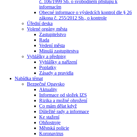
č. 106/1999 Sb. o svobodném přístupu k
informacím
Obecné informace o výsledcích kontrol dle § 26
zákona č. 255/2012 Sb., o kontrole
Úřední deska
Volené orgány města
Zastupitelstvo
Rada
Vedení města
Minulá zastupitestva
Vyhlášky a předpisy
Vyhlášky a nařízení
Poplatky
Zásady a pravidla
Nabídka témat
Bezpečné Opavsko
Aktuality
Informace od složek IZS
Rizika a možné ohrožení
Co mám dělat když
Důležité rady a informace
Ke stažení
Ohňostroje
Městská policie
Koronavirus