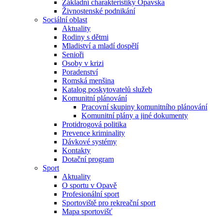
Základní charakteristiky Opavska
Živnostenské podnikání
Sociální oblast
Aktuality
Rodiny s dětmi
Mladiství a mladí dospělí
Senioři
Osoby v krizi
Poradenství
Romská menšina
Katalog poskytovatelů služeb
Komunitní plánování
Pracovní skupiny komunitního plánování
Komunitní plány a jiné dokumenty
Protidrogová politika
Prevence kriminality
Dávkové systémy
Kontakty
Dotační program
Sport
Aktuality
O sportu v Opavě
Profesionální sport
Sportoviště pro rekreační sport
Mapa sportovišť