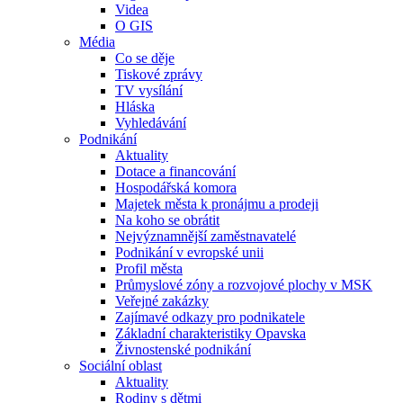
Videa
O GIS
Média
Co se děje
Tiskové zprávy
TV vysílání
Hláska
Vyhledávání
Podnikání
Aktuality
Dotace a financování
Hospodářská komora
Majetek města k pronájmu a prodeji
Na koho se obrátit
Nejvýznamnější zaměstnavatelé
Podnikání v evropské unii
Profil města
Průmyslové zóny a rozvojové plochy v MSK
Veřejné zakázky
Zajímavé odkazy pro podnikatele
Základní charakteristiky Opavska
Živnostenské podnikání
Sociální oblast
Aktuality
Rodiny s dětmi