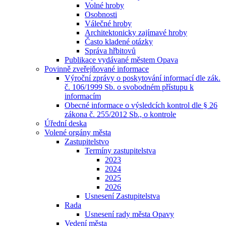
Volné hroby
Osobnosti
Válečné hroby
Architektonicky zajímavé hroby
Často kladené otázky
Správa hřbitovů
Publikace vydávané městem Opava
Povinně zveřejňované informace
Výroční zprávy o poskytování informací dle zák.
č. 106/1999 Sb. o svobodném přístupu k
informacím
Obecné informace o výsledcích kontrol dle § 26
zákona č. 255/2012 Sb., o kontrole
Úřední deska
Volené orgány města
Zastupitelstvo
Termíny zastupitelstva
2023
2024
2025
2026
Usnesení Zastupitelstva
Rada
Usnesení rady města Opavy
Vedení města