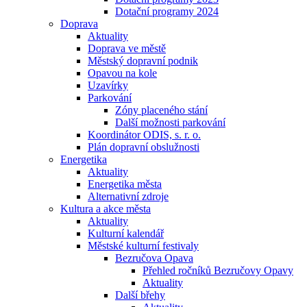
Dotační programy 2024
Doprava
Aktuality
Doprava ve městě
Městský dopravní podnik
Opavou na kole
Uzavírky
Parkování
Zóny placeného stání
Další možnosti parkování
Koordinátor ODIS, s. r. o.
Plán dopravní obslužnosti
Energetika
Aktuality
Energetika města
Alternativní zdroje
Kultura a akce města
Aktuality
Kulturní kalendář
Městské kulturní festivaly
Bezručova Opava
Přehled ročníků Bezručovy Opavy
Aktuality
Další břehy