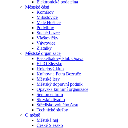
Elektronická podatelna
Městské části
Komárov
Milostovice
Malé Hoštice
Podvihov
Suché Lazce
Vlaštovičky
Vávrovice
Zlatníky
Městské organizace
Basketbalový klub Opava
ELIO Slezsko
Hokejový klub
Knihovna Petra Bezruče
Městské lesy
Městský dopravní podnik
Opavská kulturní organizace
Seniorcentrum
Slezské divadlo
Středisko volného času
Technické služby
O městě
Městská nej
České Slezsko