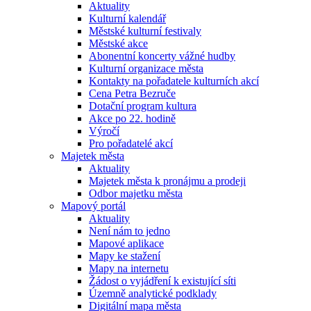
Aktuality
Kulturní kalendář
Městské kulturní festivaly
Městské akce
Abonentní koncerty vážné hudby
Kulturní organizace města
Kontakty na pořadatele kulturních akcí
Cena Petra Bezruče
Dotační program kultura
Akce po 22. hodině
Výročí
Pro pořadatelé akcí
Majetek města
Aktuality
Majetek města k pronájmu a prodeji
Odbor majetku města
Mapový portál
Aktuality
Není nám to jedno
Mapové aplikace
Mapy ke stažení
Mapy na internetu
Žádost o vyjádření k existující síti
Územně analytické podklady
Digitální mapa města