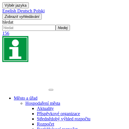
Výběr jazyka
English
Deutsch
Polski
Zobrazit vyhledávání
hledat
hledej
156
Město a úřad
Hospodaření města
Aktuality
Příspěvkové organizace
Střednědobý výhled rozpočtu
Rozpočet