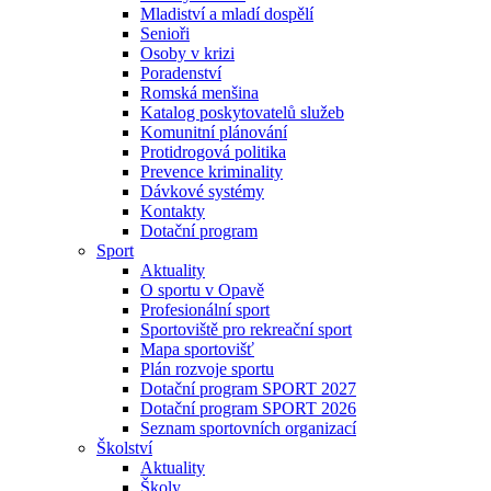
Mladiství a mladí dospělí
Senioři
Osoby v krizi
Poradenství
Romská menšina
Katalog poskytovatelů služeb
Komunitní plánování
Protidrogová politika
Prevence kriminality
Dávkové systémy
Kontakty
Dotační program
Sport
Aktuality
O sportu v Opavě
Profesionální sport
Sportoviště pro rekreační sport
Mapa sportovišť
Plán rozvoje sportu
Dotační program SPORT 2027
Dotační program SPORT 2026
Seznam sportovních organizací
Školství
Aktuality
Školy