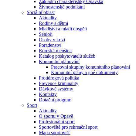
Základní charakteristiky Opavska
Živnostenské podnikání
Sociální oblast
Aktuality
Rodiny s dětmi
Mladiství a mladí dospělí
Senioři
Osoby v krizi
Poradenství
Romská menšina
Katalog poskytovatelů služeb
Komunitní plánování
Pracovní skupiny komunitního plánování
Komunitní plány a jiné dokumenty
Protidrogová politika
Prevence kriminality
Dávkové systémy
Kontakty
Dotační program
Sport
Aktuality
O sportu v Opavě
Profesionální sport
Sportoviště pro rekreační sport
Mapa sportovišť