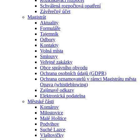
Rozklikávací rozpočet
Schválená rozpočtová opatření
Závěrečný účet
Magistrát
Aktuality
Formuláře
Tajemník
Odbory
Kontakty
Volná místa
Smlouvy
Veřejné zakázky
Obce správního obvodu
Ochrana osobních údajů (GDPR)
Ochrana oznamovatelů v rámci Magistrátu města
Opava (whistleblowing)
Zajímavé odkazy
Elektronická podatelna
Městské části
Komárov
Milostovice
Malé Hoštice
Podvihov
Suché Lazce
Vlaštovičky