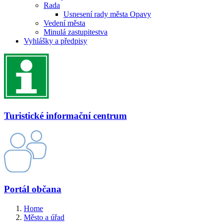
Rada
Usnesení rady města Opavy
Vedení města
Minulá zastupitestva
Vyhlášky a předpisy
Turistické informační centrum
Portál občana
Home
Město a úřad