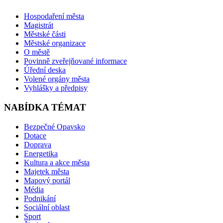
Hospodaření města
Magistrát
Městské části
Městské organizace
O městě
Povinně zveřejňované informace
Úřední deska
Volené orgány města
Vyhlášky a předpisy
NABÍDKA TÉMAT
Bezpečné Opavsko
Dotace
Doprava
Energetika
Kultura a akce města
Majetek města
Mapový portál
Média
Podnikání
Sociální oblast
Sport