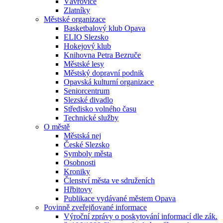
Vávrovice
Zlatníky
Městské organizace
Basketbalový klub Opava
ELIO Slezsko
Hokejový klub
Knihovna Petra Bezruče
Městské lesy
Městský dopravní podnik
Opavská kulturní organizace
Seniorcentrum
Slezské divadlo
Středisko volného času
Technické služby
O městě
Městská nej
České Slezsko
Symboly města
Osobnosti
Kroniky
Členství města ve sdruženích
Hřbitovy
Publikace vydávané městem Opava
Povinně zveřejňované informace
Výroční zprávy o poskytování informací dle zák.