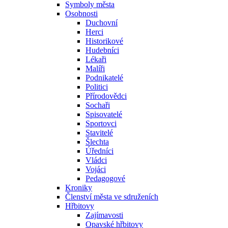
Symboly města
Osobnosti
Duchovní
Herci
Historikové
Hudebníci
Lékaři
Malíři
Podnikatelé
Politici
Přírodovědci
Sochaři
Spisovatelé
Sportovci
Stavitelé
Šlechta
Úředníci
Vládci
Vojáci
Pedagogové
Kroniky
Členství města ve sdruženích
Hřbitovy
Zajímavosti
Opavské hřbitovy