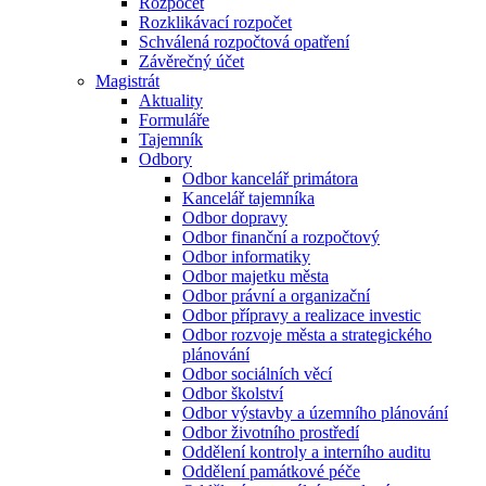
Rozpočet
Rozklikávací rozpočet
Schválená rozpočtová opatření
Závěrečný účet
Magistrát
Aktuality
Formuláře
Tajemník
Odbory
Odbor kancelář primátora
Kancelář tajemníka
Odbor dopravy
Odbor finanční a rozpočtový
Odbor informatiky
Odbor majetku města
Odbor právní a organizační
Odbor přípravy a realizace investic
Odbor rozvoje města a strategického
plánování
Odbor sociálních věcí
Odbor školství
Odbor výstavby a územního plánování
Odbor životního prostředí
Oddělení kontroly a interního auditu
Oddělení památkové péče