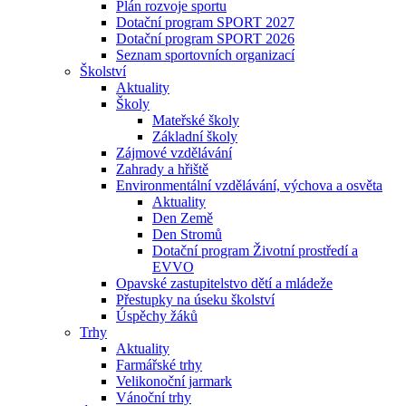
Plán rozvoje sportu
Dotační program SPORT 2027
Dotační program SPORT 2026
Seznam sportovních organizací
Školství
Aktuality
Školy
Mateřské školy
Základní školy
Zájmové vzdělávání
Zahrady a hřiště
Environmentální vzdělávání, výchova a osvěta
Aktuality
Den Země
Den Stromů
Dotační program Životní prostředí a
EVVO
Opavské zastupitelstvo dětí a mládeže
Přestupky na úseku školství
Úspěchy žáků
Trhy
Aktuality
Farmářské trhy
Velikonoční jarmark
Vánoční trhy