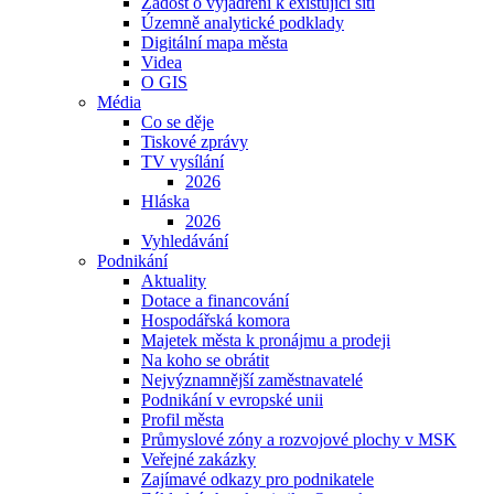
Žádost o vyjádření k existující síti
Územně analytické podklady
Digitální mapa města
Videa
O GIS
Média
Co se děje
Tiskové zprávy
TV vysílání
2026
Hláska
2026
Vyhledávání
Podnikání
Aktuality
Dotace a financování
Hospodářská komora
Majetek města k pronájmu a prodeji
Na koho se obrátit
Nejvýznamnější zaměstnavatelé
Podnikání v evropské unii
Profil města
Průmyslové zóny a rozvojové plochy v MSK
Veřejné zakázky
Zajímavé odkazy pro podnikatele