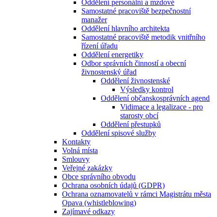
Oddělení personální a mzdové
Samostatné pracoviště bezpečnostní
manažer
Oddělení hlavního architekta
Samostatné pracoviště metodik vnitřního
řízení úřadu
Oddělení energetiky
Odbor správních činností a obecní
živnostenský úřad
Oddělení živnostenské
Výsledky kontrol
Oddělení občanskosprávních agend
Vidimace a legalizace - pro
starosty obcí
Oddělení přestupků
Oddělení spisové služby
Kontakty
Volná místa
Smlouvy
Veřejné zakázky
Obce správního obvodu
Ochrana osobních údajů (GDPR)
Ochrana oznamovatelů v rámci Magistrátu města
Opava (whistleblowing)
Zajímavé odkazy