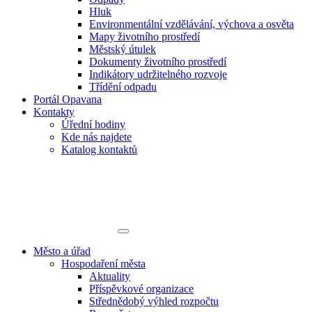
Hluk
Environmentální vzdělávání, výchova a osvěta
Mapy životního prostředí
Městský útulek
Dokumenty životního prostředí
Indikátory udržitelného rozvoje
Třídění odpadu
Portál Opavana
Kontakty
Úřední hodiny
Kde nás najdete
Katalog kontaktů
Město a úřad
Hospodaření města
Aktuality
Příspěvkové organizace
Střednědobý výhled rozpočtu