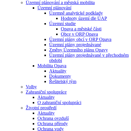
Územní plánování a městská mobilita
Územní plánování
Územně analytické podklady
Hodnoty území dle ÚAP
Územní studie
Opava a městské části
Obce v ORP Opava
Územní plány obcí v ORP Opava
Územní plány projednávané
Změny Územního plánu Opavy
Územní plány projednávané v přechodném
období
Mobilita Opava
Aktuality
Dokumenty
Řešitelský tým
Volby
Zahraniční spolupráce
Aktuality
O zahraniční spolupráci
Životní prostředí
Aktuality
Ochrana ovzduší
Ochrana přírody
Ochrana vody