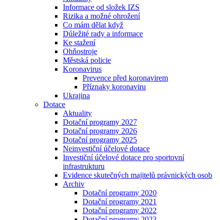
Informace od složek IZS
Rizika a možné ohrožení
Co mám dělat když
Důležité rady a informace
Ke stažení
Ohňostroje
Městská policie
Koronavirus
Prevence před koronavirem
Příznaky koronaviru
Ukrajina
Dotace
Aktuality
Dotační programy 2027
Dotační programy 2026
Dotační programy 2025
Neinvestiční účelové dotace
Investiční účelové dotace pro sportovní
infrastrukturu
Evidence skutečných majitelů právnických osob
Archiv
Dotační programy 2020
Dotační programy 2021
Dotační programy 2022
Dotační programy 2023