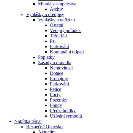
Minulá zastupitestva
Archiv
Vyhlášky a předpisy
Vyhlášky a nařízení
Ostatní
Veřejný pořádek
Tržní řád
Psi
Parkování
Komunální odpad
Poplatky
Zásady a pravidla
Nemovitosti
Dotace
Pronájmy
Parkování
Petice
Pocty
Pozemky
Fondy
Předzahrádky
Užívání symbolů
Nabídka témat
Bezpečné Opavsko
Aktuality