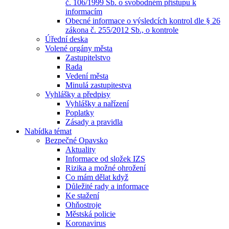
č. 106/1999 Sb. o svobodném přístupu k
informacím
Obecné informace o výsledcích kontrol dle § 26
zákona č. 255/2012 Sb., o kontrole
Úřední deska
Volené orgány města
Zastupitelstvo
Rada
Vedení města
Minulá zastupitestva
Vyhlášky a předpisy
Vyhlášky a nařízení
Poplatky
Zásady a pravidla
Nabídka témat
Bezpečné Opavsko
Aktuality
Informace od složek IZS
Rizika a možné ohrožení
Co mám dělat když
Důležité rady a informace
Ke stažení
Ohňostroje
Městská policie
Koronavirus