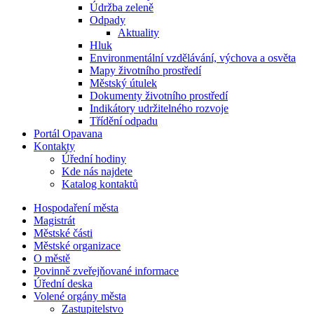
Údržba zeleně
Odpady
Aktuality
Hluk
Environmentální vzdělávání, výchova a osvěta
Mapy životního prostředí
Městský útulek
Dokumenty životního prostředí
Indikátory udržitelného rozvoje
Třídění odpadu
Portál Opavana
Kontakty
Úřední hodiny
Kde nás najdete
Katalog kontaktů
Hospodaření města
Magistrát
Městské části
Městské organizace
O městě
Povinně zveřejňované informace
Úřední deska
Volené orgány města
Zastupitelstvo