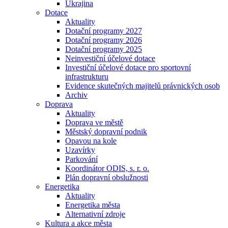
Ukrajina
Dotace
Aktuality
Dotační programy 2027
Dotační programy 2026
Dotační programy 2025
Neinvestiční účelové dotace
Investiční účelové dotace pro sportovní
infrastrukturu
Evidence skutečných majitelů právnických osob
Archiv
Doprava
Aktuality
Doprava ve městě
Městský dopravní podnik
Opavou na kole
Uzavírky
Parkování
Koordinátor ODIS, s. r. o.
Plán dopravní obslužnosti
Energetika
Aktuality
Energetika města
Alternativní zdroje
Kultura a akce města