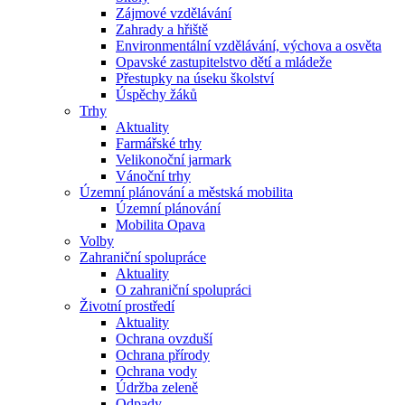
Zájmové vzdělávání
Zahrady a hřiště
Environmentální vzdělávání, výchova a osvěta
Opavské zastupitelstvo dětí a mládeže
Přestupky na úseku školství
Úspěchy žáků
Trhy
Aktuality
Farmářské trhy
Velikonoční jarmark
Vánoční trhy
Územní plánování a městská mobilita
Územní plánování
Mobilita Opava
Volby
Zahraniční spolupráce
Aktuality
O zahraniční spolupráci
Životní prostředí
Aktuality
Ochrana ovzduší
Ochrana přírody
Ochrana vody
Údržba zeleně
Odpady