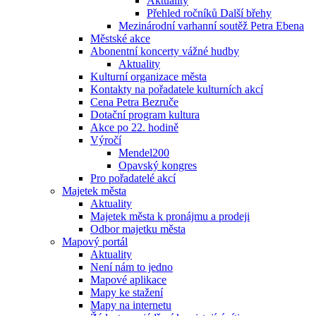
Aktuality
Přehled ročníků Další břehy
Mezinárodní varhanní soutěž Petra Ebena
Městské akce
Abonentní koncerty vážné hudby
Aktuality
Kulturní organizace města
Kontakty na pořadatele kulturních akcí
Cena Petra Bezruče
Dotační program kultura
Akce po 22. hodině
Výročí
Mendel200
Opavský kongres
Pro pořadatelé akcí
Majetek města
Aktuality
Majetek města k pronájmu a prodeji
Odbor majetku města
Mapový portál
Aktuality
Není nám to jedno
Mapové aplikace
Mapy ke stažení
Mapy na internetu