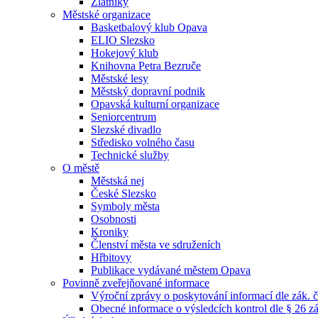
Zlatníky
Městské organizace
Basketbalový klub Opava
ELIO Slezsko
Hokejový klub
Knihovna Petra Bezruče
Městské lesy
Městský dopravní podnik
Opavská kulturní organizace
Seniorcentrum
Slezské divadlo
Středisko volného času
Technické služby
O městě
Městská nej
České Slezsko
Symboly města
Osobnosti
Kroniky
Členství města ve sdruženích
Hřbitovy
Publikace vydávané městem Opava
Povinně zveřejňované informace
Výroční zprávy o poskytování informací dle zák. 
Obecné informace o výsledcích kontrol dle § 26 zá