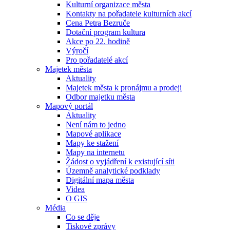
Kulturní organizace města
Kontakty na pořadatele kulturních akcí
Cena Petra Bezruče
Dotační program kultura
Akce po 22. hodině
Výročí
Pro pořadatelé akcí
Majetek města
Aktuality
Majetek města k pronájmu a prodeji
Odbor majetku města
Mapový portál
Aktuality
Není nám to jedno
Mapové aplikace
Mapy ke stažení
Mapy na internetu
Žádost o vyjádření k existující síti
Územně analytické podklady
Digitální mapa města
Videa
O GIS
Média
Co se děje
Tiskové zprávy