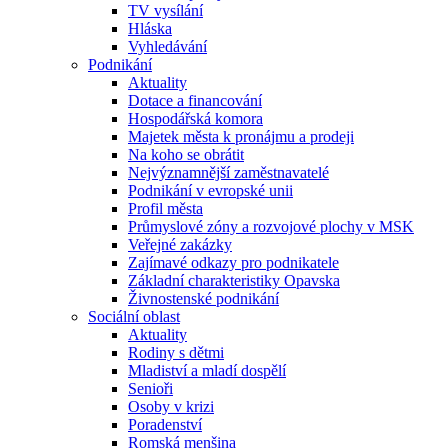
TV vysílání
Hláska
Vyhledávání
Podnikání
Aktuality
Dotace a financování
Hospodářská komora
Majetek města k pronájmu a prodeji
Na koho se obrátit
Nejvýznamnější zaměstnavatelé
Podnikání v evropské unii
Profil města
Průmyslové zóny a rozvojové plochy v MSK
Veřejné zakázky
Zajímavé odkazy pro podnikatele
Základní charakteristiky Opavska
Živnostenské podnikání
Sociální oblast
Aktuality
Rodiny s dětmi
Mladiství a mladí dospělí
Senioři
Osoby v krizi
Poradenství
Romská menšina