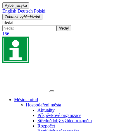
Výběr jazyka
English
Deutsch
Polski
Zobrazit vyhledávání
hledat
hledej
156
Město a úřad
Hospodaření města
Aktuality
Příspěvkové organizace
Střednědobý výhled rozpočtu
Rozpočet