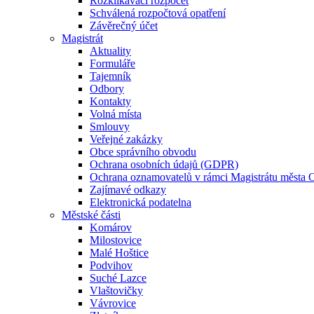
Rozklikávací rozpočet
Schválená rozpočtová opatření
Závěrečný účet
Magistrát
Aktuality
Formuláře
Tajemník
Odbory
Kontakty
Volná místa
Smlouvy
Veřejné zakázky
Obce správního obvodu
Ochrana osobních údajů (GDPR)
Ochrana oznamovatelů v rámci Magistrátu města 
Zajímavé odkazy
Elektronická podatelna
Městské části
Komárov
Milostovice
Malé Hoštice
Podvihov
Suché Lazce
Vlaštovičky
Vávrovice