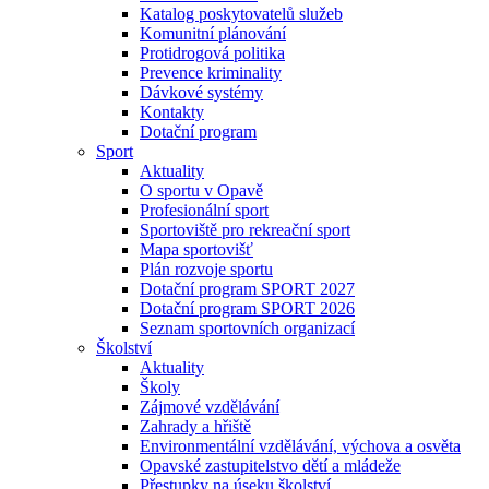
Katalog poskytovatelů služeb
Komunitní plánování
Protidrogová politika
Prevence kriminality
Dávkové systémy
Kontakty
Dotační program
Sport
Aktuality
O sportu v Opavě
Profesionální sport
Sportoviště pro rekreační sport
Mapa sportovišť
Plán rozvoje sportu
Dotační program SPORT 2027
Dotační program SPORT 2026
Seznam sportovních organizací
Školství
Aktuality
Školy
Zájmové vzdělávání
Zahrady a hřiště
Environmentální vzdělávání, výchova a osvěta
Opavské zastupitelstvo dětí a mládeže
Přestupky na úseku školství