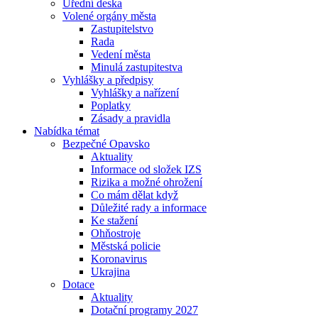
Úřední deska
Volené orgány města
Zastupitelstvo
Rada
Vedení města
Minulá zastupitestva
Vyhlášky a předpisy
Vyhlášky a nařízení
Poplatky
Zásady a pravidla
Nabídka témat
Bezpečné Opavsko
Aktuality
Informace od složek IZS
Rizika a možné ohrožení
Co mám dělat když
Důležité rady a informace
Ke stažení
Ohňostroje
Městská policie
Koronavirus
Ukrajina
Dotace
Aktuality
Dotační programy 2027