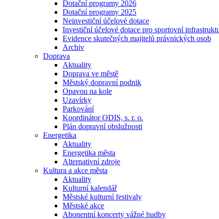
Dotační programy 2026
Dotační programy 2025
Neinvestiční účelové dotace
Investiční účelové dotace pro sportovní infrastrukt
Evidence skutečných majitelů právnických osob
Archiv
Doprava
Aktuality
Doprava ve městě
Městský dopravní podnik
Opavou na kole
Uzavírky
Parkování
Koordinátor ODIS, s. r. o.
Plán dopravní obslužnosti
Energetika
Aktuality
Energetika města
Alternativní zdroje
Kultura a akce města
Aktuality
Kulturní kalendář
Městské kulturní festivaly
Městské akce
Abonentní koncerty vážné hudby