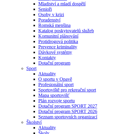
Mladiství a mladí dospělí
Senioři
Osoby v krizi
Poradenství
Romská menšina
Katalog poskytovatelů služeb
Komunitní plánování
Protidrogová politika
Prevence kriminality
Dávkové systémy
Kontakty
Dotační program
Sport
Aktuality
O sportu v Opavě
Profesionální sport
Sportoviště pro rekreační sport
Mapa sportovišť
Plán rozvoje sportu
Dotační program SPORT 2027
Dotační program SPORT 2026
Seznam sportovních organizací
Školství
Aktuality
Školy