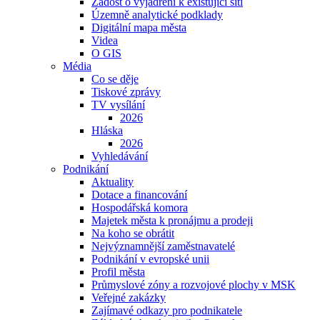
Žádost o vyjádření k existující síti
Územně analytické podklady
Digitální mapa města
Videa
O GIS
Média
Co se děje
Tiskové zprávy
TV vysílání
2026
Hláska
2026
Vyhledávání
Podnikání
Aktuality
Dotace a financování
Hospodářská komora
Majetek města k pronájmu a prodeji
Na koho se obrátit
Nejvýznamnější zaměstnavatelé
Podnikání v evropské unii
Profil města
Průmyslové zóny a rozvojové plochy v MSK
Veřejné zakázky
Zajímavé odkazy pro podnikatele