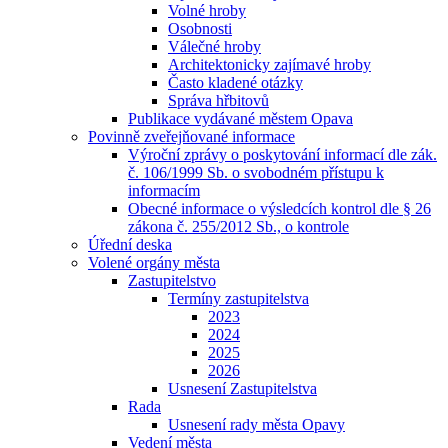
Volné hroby
Osobnosti
Válečné hroby
Architektonicky zajímavé hroby
Často kladené otázky
Správa hřbitovů
Publikace vydávané městem Opava
Povinně zveřejňované informace
Výroční zprávy o poskytování informací dle zák.
č. 106/1999 Sb. o svobodném přístupu k
informacím
Obecné informace o výsledcích kontrol dle § 26
zákona č. 255/2012 Sb., o kontrole
Úřední deska
Volené orgány města
Zastupitelstvo
Termíny zastupitelstva
2023
2024
2025
2026
Usnesení Zastupitelstva
Rada
Usnesení rady města Opavy
Vedení města