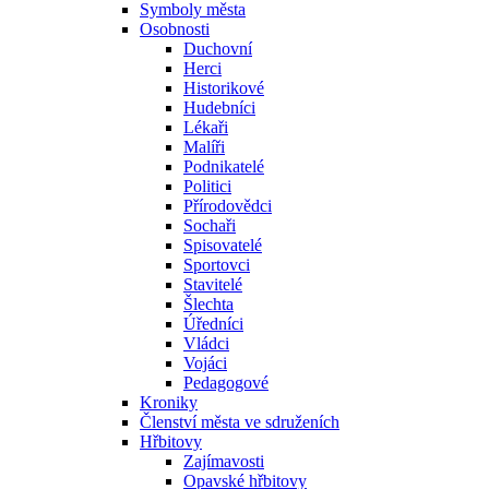
Symboly města
Osobnosti
Duchovní
Herci
Historikové
Hudebníci
Lékaři
Malíři
Podnikatelé
Politici
Přírodovědci
Sochaři
Spisovatelé
Sportovci
Stavitelé
Šlechta
Úředníci
Vládci
Vojáci
Pedagogové
Kroniky
Členství města ve sdruženích
Hřbitovy
Zajímavosti
Opavské hřbitovy