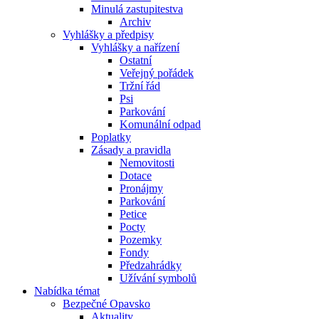
Minulá zastupitestva
Archiv
Vyhlášky a předpisy
Vyhlášky a nařízení
Ostatní
Veřejný pořádek
Tržní řád
Psi
Parkování
Komunální odpad
Poplatky
Zásady a pravidla
Nemovitosti
Dotace
Pronájmy
Parkování
Petice
Pocty
Pozemky
Fondy
Předzahrádky
Užívání symbolů
Nabídka témat
Bezpečné Opavsko
Aktuality