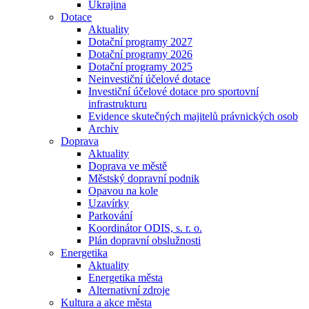
Ukrajina
Dotace
Aktuality
Dotační programy 2027
Dotační programy 2026
Dotační programy 2025
Neinvestiční účelové dotace
Investiční účelové dotace pro sportovní
infrastrukturu
Evidence skutečných majitelů právnických osob
Archiv
Doprava
Aktuality
Doprava ve městě
Městský dopravní podnik
Opavou na kole
Uzavírky
Parkování
Koordinátor ODIS, s. r. o.
Plán dopravní obslužnosti
Energetika
Aktuality
Energetika města
Alternativní zdroje
Kultura a akce města