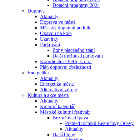
Dotační programy 2024
Doprava
Aktuality
Doprava ve městě
Městský dopravní podnik
Opavou na kole
Uzavírky
Parkování
Zóny placeného stání
Další možnosti parkování
Koordinátor ODIS, s. r. o.
Plán dopravní obslužnosti
Energetika
Aktuality
Energetika města
Alternativní zdroje
Kultura a akce města
Aktuality
Kulturní kalendář
Městské kulturní festivaly
Bezručova Opava
Přehled ročníků Bezručovy Opavy
Aktuality
Další břehy