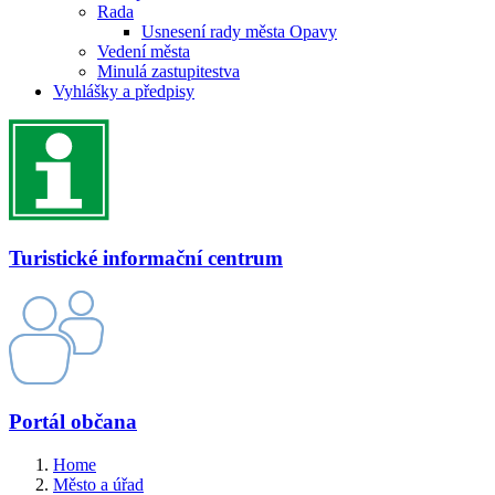
Rada
Usnesení rady města Opavy
Vedení města
Minulá zastupitestva
Vyhlášky a předpisy
Turistické informační centrum
Portál občana
Home
Město a úřad