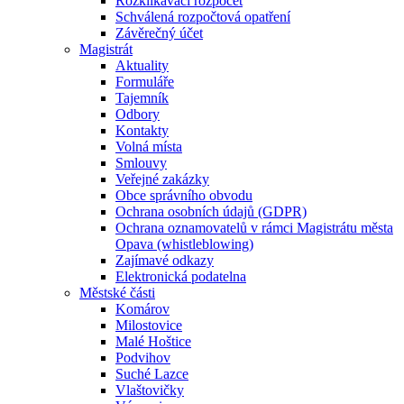
Rozklikávací rozpočet
Schválená rozpočtová opatření
Závěrečný účet
Magistrát
Aktuality
Formuláře
Tajemník
Odbory
Kontakty
Volná místa
Smlouvy
Veřejné zakázky
Obce správního obvodu
Ochrana osobních údajů (GDPR)
Ochrana oznamovatelů v rámci Magistrátu města
Opava (whistleblowing)
Zajímavé odkazy
Elektronická podatelna
Městské části
Komárov
Milostovice
Malé Hoštice
Podvihov
Suché Lazce
Vlaštovičky