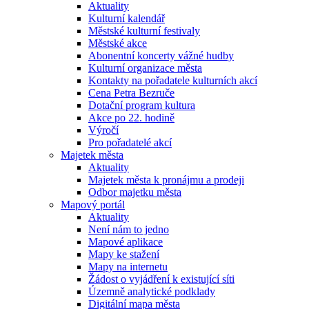
Aktuality
Kulturní kalendář
Městské kulturní festivaly
Městské akce
Abonentní koncerty vážné hudby
Kulturní organizace města
Kontakty na pořadatele kulturních akcí
Cena Petra Bezruče
Dotační program kultura
Akce po 22. hodině
Výročí
Pro pořadatelé akcí
Majetek města
Aktuality
Majetek města k pronájmu a prodeji
Odbor majetku města
Mapový portál
Aktuality
Není nám to jedno
Mapové aplikace
Mapy ke stažení
Mapy na internetu
Žádost o vyjádření k existující síti
Územně analytické podklady
Digitální mapa města