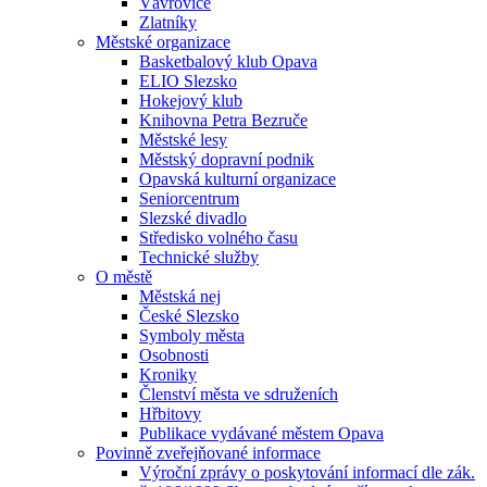
Vávrovice
Zlatníky
Městské organizace
Basketbalový klub Opava
ELIO Slezsko
Hokejový klub
Knihovna Petra Bezruče
Městské lesy
Městský dopravní podnik
Opavská kulturní organizace
Seniorcentrum
Slezské divadlo
Středisko volného času
Technické služby
O městě
Městská nej
České Slezsko
Symboly města
Osobnosti
Kroniky
Členství města ve sdruženích
Hřbitovy
Publikace vydávané městem Opava
Povinně zveřejňované informace
Výroční zprávy o poskytování informací dle zák.