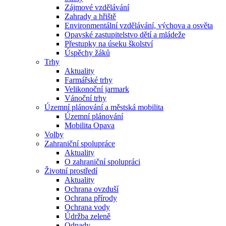
Zájmové vzdělávání
Zahrady a hřiště
Environmentální vzdělávání, výchova a osvěta
Opavské zastupitelstvo dětí a mládeže
Přestupky na úseku školství
Úspěchy žáků
Trhy
Aktuality
Farmářské trhy
Velikonoční jarmark
Vánoční trhy
Územní plánování a městská mobilita
Územní plánování
Mobilita Opava
Volby
Zahraniční spolupráce
Aktuality
O zahraniční spolupráci
Životní prostředí
Aktuality
Ochrana ovzduší
Ochrana přírody
Ochrana vody
Údržba zeleně
Odpady