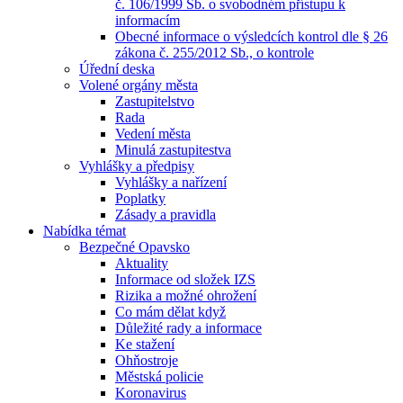
č. 106/1999 Sb. o svobodném přístupu k
informacím
Obecné informace o výsledcích kontrol dle § 26
zákona č. 255/2012 Sb., o kontrole
Úřední deska
Volené orgány města
Zastupitelstvo
Rada
Vedení města
Minulá zastupitestva
Vyhlášky a předpisy
Vyhlášky a nařízení
Poplatky
Zásady a pravidla
Nabídka témat
Bezpečné Opavsko
Aktuality
Informace od složek IZS
Rizika a možné ohrožení
Co mám dělat když
Důležité rady a informace
Ke stažení
Ohňostroje
Městská policie
Koronavirus