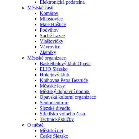
Elektronická podatelna
Městské části
Komárov
Milostovice
Malé Hoštice
Podvihov
Suché Lazce
Vlaštovičky
Vávrovice
Zlatníky
Městské organizace
Basketbalový klub Opava
ELIO Slezsko
Hokejový klub
Knihovna Petra Bezruče
Městské lesy
Městský dopravní podnik
Opavská kulturní organizace
Seniorcentrum
Slezské divadlo
Středisko volného času
Technické služby
O městě
Městská nej
České Slezsko