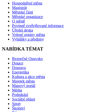
Hospodaření města
Magistrát
Městské části
Městské organizace
O městě
Povinně zveřejňované informace
Úřední deska
Volené orgány města
Vyhlášky a předpisy
NABÍDKA TÉMAT
Bezpečné Opavsko
Dotace
Doprava
Energetika
Kultura a akce města
Majetek města
Mapový portál
Média
Podnikání
Sociální oblast
Sport
Školství