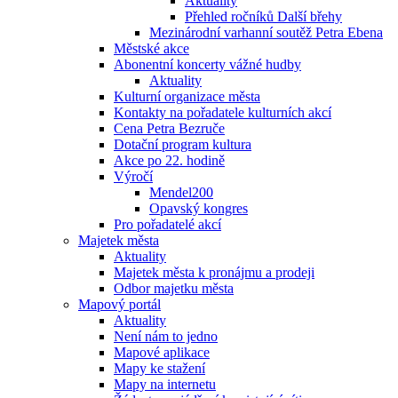
Aktuality
Přehled ročníků Další břehy
Mezinárodní varhanní soutěž Petra Ebena
Městské akce
Abonentní koncerty vážné hudby
Aktuality
Kulturní organizace města
Kontakty na pořadatele kulturních akcí
Cena Petra Bezruče
Dotační program kultura
Akce po 22. hodině
Výročí
Mendel200
Opavský kongres
Pro pořadatelé akcí
Majetek města
Aktuality
Majetek města k pronájmu a prodeji
Odbor majetku města
Mapový portál
Aktuality
Není nám to jedno
Mapové aplikace
Mapy ke stažení
Mapy na internetu