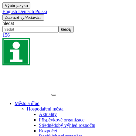
Výběr jazyka
English
Deutsch
Polski
Zobrazit vyhledávání
hledat
hledej
156
Město a úřad
Hospodaření města
Aktuality
Příspěvkové organizace
Střednědobý výhled rozpočtu
Rozpočet