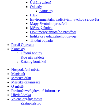
Údržba zeleně
Odpady
Aktuality
Hluk
Environmentální vzdělávání, výchova a osvěta
Mapy životního prostředí
Městský útulek
Dokumenty životního prostředí
Indikátory udržitelného rozvoje
Třídění odpadu
Portál Opavana
Kontakty
Úřední hodiny
Kde nás najdete
Katalog kontaktů
Hospodaření města
Magistrát
Městské části
Městské organizace
O městě
Povinně zveřejňované informace
Úřední deska
Volené orgány města
Zastupitelstvo