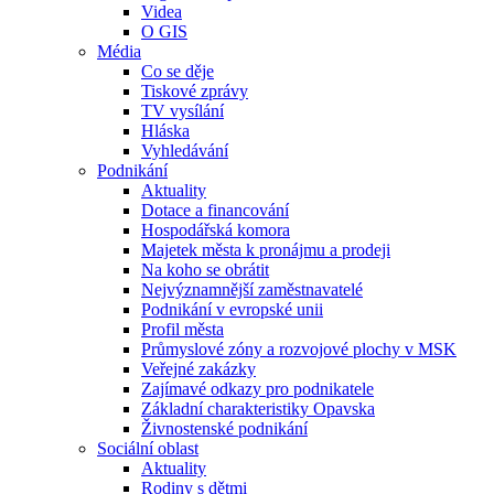
Videa
O GIS
Média
Co se děje
Tiskové zprávy
TV vysílání
Hláska
Vyhledávání
Podnikání
Aktuality
Dotace a financování
Hospodářská komora
Majetek města k pronájmu a prodeji
Na koho se obrátit
Nejvýznamnější zaměstnavatelé
Podnikání v evropské unii
Profil města
Průmyslové zóny a rozvojové plochy v MSK
Veřejné zakázky
Zajímavé odkazy pro podnikatele
Základní charakteristiky Opavska
Živnostenské podnikání
Sociální oblast
Aktuality
Rodiny s dětmi