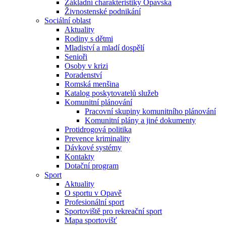
Základní charakteristiky Opavska
Živnostenské podnikání
Sociální oblast
Aktuality
Rodiny s dětmi
Mladiství a mladí dospělí
Senioři
Osoby v krizi
Poradenství
Romská menšina
Katalog poskytovatelů služeb
Komunitní plánování
Pracovní skupiny komunitního plánování
Komunitní plány a jiné dokumenty
Protidrogová politika
Prevence kriminality
Dávkové systémy
Kontakty
Dotační program
Sport
Aktuality
O sportu v Opavě
Profesionální sport
Sportoviště pro rekreační sport
Mapa sportovišť