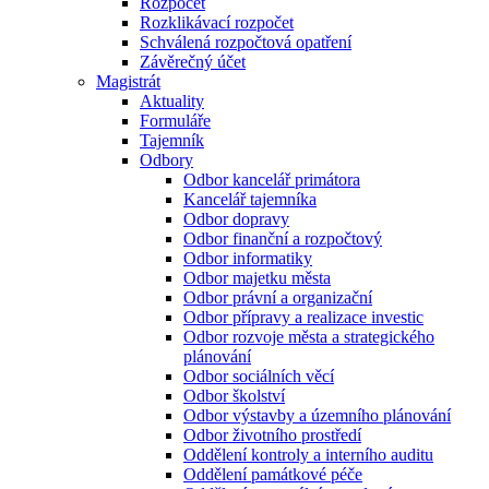
Rozpočet
Rozklikávací rozpočet
Schválená rozpočtová opatření
Závěrečný účet
Magistrát
Aktuality
Formuláře
Tajemník
Odbory
Odbor kancelář primátora
Kancelář tajemníka
Odbor dopravy
Odbor finanční a rozpočtový
Odbor informatiky
Odbor majetku města
Odbor právní a organizační
Odbor přípravy a realizace investic
Odbor rozvoje města a strategického
plánování
Odbor sociálních věcí
Odbor školství
Odbor výstavby a územního plánování
Odbor životního prostředí
Oddělení kontroly a interního auditu
Oddělení památkové péče