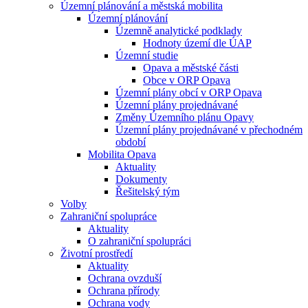
Územní plánování a městská mobilita
Územní plánování
Územně analytické podklady
Hodnoty území dle ÚAP
Územní studie
Opava a městské části
Obce v ORP Opava
Územní plány obcí v ORP Opava
Územní plány projednávané
Změny Územního plánu Opavy
Územní plány projednávané v přechodném
období
Mobilita Opava
Aktuality
Dokumenty
Řešitelský tým
Volby
Zahraniční spolupráce
Aktuality
O zahraniční spolupráci
Životní prostředí
Aktuality
Ochrana ovzduší
Ochrana přírody
Ochrana vody