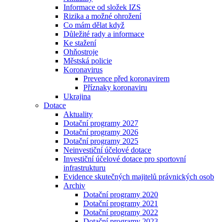
Informace od složek IZS
Rizika a možné ohrožení
Co mám dělat když
Důležité rady a informace
Ke stažení
Ohňostroje
Městská policie
Koronavirus
Prevence před koronavirem
Příznaky koronaviru
Ukrajina
Dotace
Aktuality
Dotační programy 2027
Dotační programy 2026
Dotační programy 2025
Neinvestiční účelové dotace
Investiční účelové dotace pro sportovní
infrastrukturu
Evidence skutečných majitelů právnických osob
Archiv
Dotační programy 2020
Dotační programy 2021
Dotační programy 2022
Dotační programy 2023