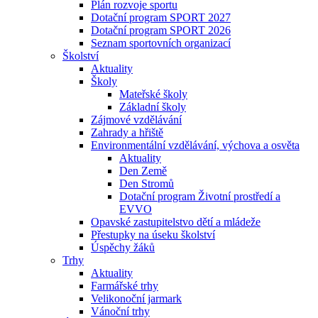
Plán rozvoje sportu
Dotační program SPORT 2027
Dotační program SPORT 2026
Seznam sportovních organizací
Školství
Aktuality
Školy
Mateřské školy
Základní školy
Zájmové vzdělávání
Zahrady a hřiště
Environmentální vzdělávání, výchova a osvěta
Aktuality
Den Země
Den Stromů
Dotační program Životní prostředí a
EVVO
Opavské zastupitelstvo dětí a mládeže
Přestupky na úseku školství
Úspěchy žáků
Trhy
Aktuality
Farmářské trhy
Velikonoční jarmark
Vánoční trhy