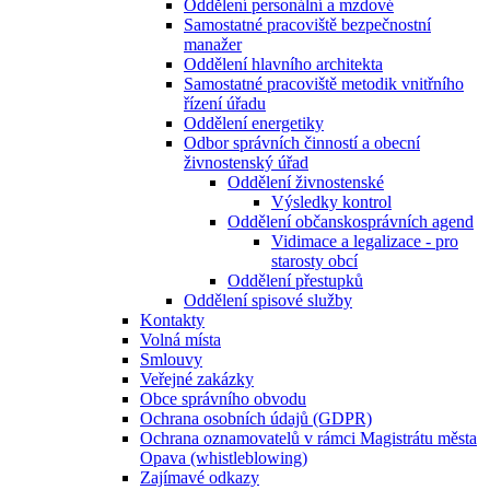
Oddělení personální a mzdové
Samostatné pracoviště bezpečnostní
manažer
Oddělení hlavního architekta
Samostatné pracoviště metodik vnitřního
řízení úřadu
Oddělení energetiky
Odbor správních činností a obecní
živnostenský úřad
Oddělení živnostenské
Výsledky kontrol
Oddělení občanskosprávních agend
Vidimace a legalizace - pro
starosty obcí
Oddělení přestupků
Oddělení spisové služby
Kontakty
Volná místa
Smlouvy
Veřejné zakázky
Obce správního obvodu
Ochrana osobních údajů (GDPR)
Ochrana oznamovatelů v rámci Magistrátu města
Opava (whistleblowing)
Zajímavé odkazy