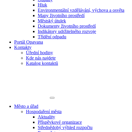
Hluk
Environmentální vzdělávání, výchova a osvěta
Mapy životního prostředí
Městský útulek
Dokumenty životního prostředí
Indikátory udržitelného rozvoje
Třídění odpadu
Portál Opavana
Kontakty
Úřední hodiny
Kde nás najdete
Katalog kontaktů
Město a úřad
Hospodaření města
Aktuality
Příspěvkové organizace
Střednědobý výhled rozpočtu