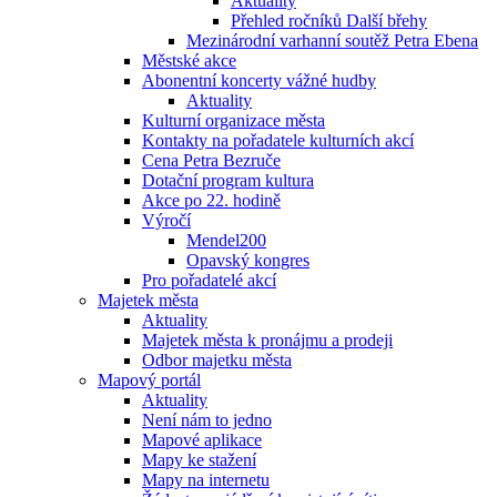
Aktuality
Přehled ročníků Další břehy
Mezinárodní varhanní soutěž Petra Ebena
Městské akce
Abonentní koncerty vážné hudby
Aktuality
Kulturní organizace města
Kontakty na pořadatele kulturních akcí
Cena Petra Bezruče
Dotační program kultura
Akce po 22. hodině
Výročí
Mendel200
Opavský kongres
Pro pořadatelé akcí
Majetek města
Aktuality
Majetek města k pronájmu a prodeji
Odbor majetku města
Mapový portál
Aktuality
Není nám to jedno
Mapové aplikace
Mapy ke stažení
Mapy na internetu