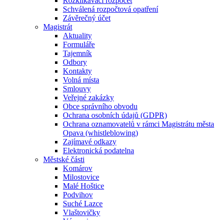
Rozklikávací rozpočet
Schválená rozpočtová opatření
Závěrečný účet
Magistrát
Aktuality
Formuláře
Tajemník
Odbory
Kontakty
Volná místa
Smlouvy
Veřejné zakázky
Obce správního obvodu
Ochrana osobních údajů (GDPR)
Ochrana oznamovatelů v rámci Magistrátu města
Opava (whistleblowing)
Zajímavé odkazy
Elektronická podatelna
Městské části
Komárov
Milostovice
Malé Hoštice
Podvihov
Suché Lazce
Vlaštovičky