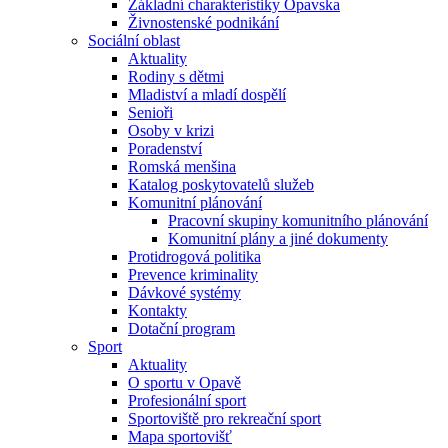
Základní charakteristiky Opavska
Živnostenské podnikání
Sociální oblast
Aktuality
Rodiny s dětmi
Mladiství a mladí dospělí
Senioři
Osoby v krizi
Poradenství
Romská menšina
Katalog poskytovatelů služeb
Komunitní plánování
Pracovní skupiny komunitního plánování
Komunitní plány a jiné dokumenty
Protidrogová politika
Prevence kriminality
Dávkové systémy
Kontakty
Dotační program
Sport
Aktuality
O sportu v Opavě
Profesionální sport
Sportoviště pro rekreační sport
Mapa sportovišť