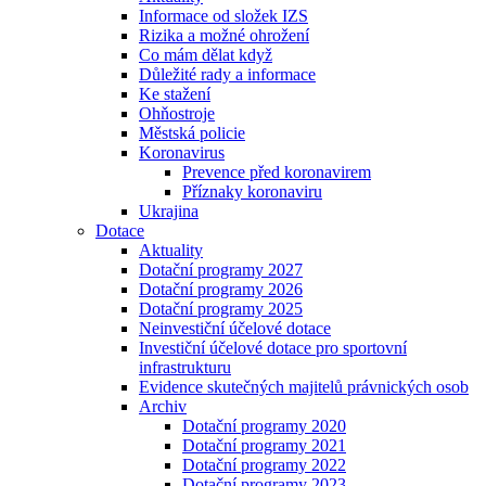
Informace od složek IZS
Rizika a možné ohrožení
Co mám dělat když
Důležité rady a informace
Ke stažení
Ohňostroje
Městská policie
Koronavirus
Prevence před koronavirem
Příznaky koronaviru
Ukrajina
Dotace
Aktuality
Dotační programy 2027
Dotační programy 2026
Dotační programy 2025
Neinvestiční účelové dotace
Investiční účelové dotace pro sportovní
infrastrukturu
Evidence skutečných majitelů právnických osob
Archiv
Dotační programy 2020
Dotační programy 2021
Dotační programy 2022
Dotační programy 2023