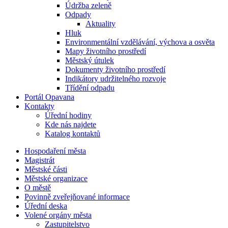
Údržba zeleně
Odpady
Aktuality
Hluk
Environmentální vzdělávání, výchova a osvěta
Mapy životního prostředí
Městský útulek
Dokumenty životního prostředí
Indikátory udržitelného rozvoje
Třídění odpadu
Portál Opavana
Kontakty
Úřední hodiny
Kde nás najdete
Katalog kontaktů
Hospodaření města
Magistrát
Městské části
Městské organizace
O městě
Povinně zveřejňované informace
Úřední deska
Volené orgány města
Zastupitelstvo