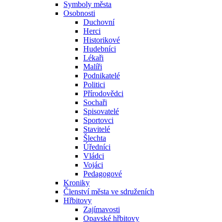
Symboly města
Osobnosti
Duchovní
Herci
Historikové
Hudebníci
Lékaři
Malíři
Podnikatelé
Politici
Přírodovědci
Sochaři
Spisovatelé
Sportovci
Stavitelé
Šlechta
Úředníci
Vládci
Vojáci
Pedagogové
Kroniky
Členství města ve sdruženích
Hřbitovy
Zajímavosti
Opavské hřbitovy