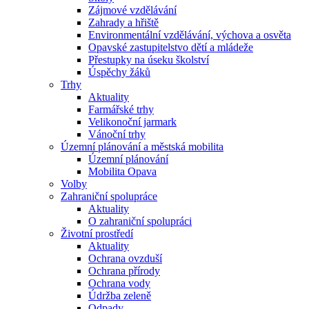
Zájmové vzdělávání
Zahrady a hřiště
Environmentální vzdělávání, výchova a osvěta
Opavské zastupitelstvo dětí a mládeže
Přestupky na úseku školství
Úspěchy žáků
Trhy
Aktuality
Farmářské trhy
Velikonoční jarmark
Vánoční trhy
Územní plánování a městská mobilita
Územní plánování
Mobilita Opava
Volby
Zahraniční spolupráce
Aktuality
O zahraniční spolupráci
Životní prostředí
Aktuality
Ochrana ovzduší
Ochrana přírody
Ochrana vody
Údržba zeleně
Odpady