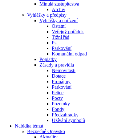
Minulá zastupitestva
Archiv
Vyhlášky a předpisy
Vyhlášky a nařízení
Ostatní
Veřejný pořádek
Tržní řád
Psi
Parkování
Komunální odpad
Poplatky
Zásady a pravidla
Nemovitosti
Dotace
Pronájmy
Parkování
Petice
Pocty
Pozemky
Fondy
Předzahrádky
Užívání symbolů
Nabídka témat
Bezpečné Opavsko
Aktuality