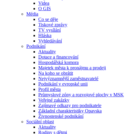
Videa
O GIS
Média
Co se děje
Tiskové zprávy
TV vysílání
Hláska
Vyhledávání
Podnikání
Aktuality
Dotace a financování
Hospodářská komora
Majetek města k pronájmu a prodeji
Na koho se obrátit
Nejvýznamnější zaměstnavatelé
Podnikání v evropské unii
Profil města
Průmyslové zóny a rozvojové plochy v MSK
Veřejné zakázky
Zajímavé odkazy pro podnikatele
Základní charakteristiky Opavska
Živnostenské podnikání
Sociální oblast
Aktuality
Rodiny s dětmi