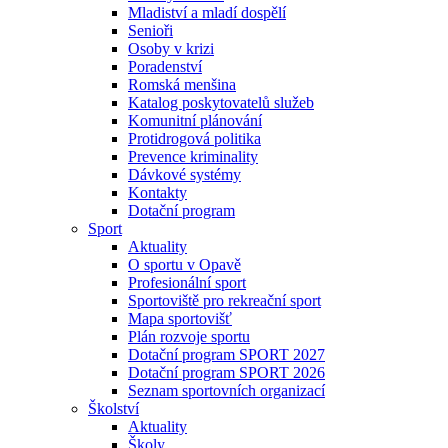
Mladiství a mladí dospělí
Senioři
Osoby v krizi
Poradenství
Romská menšina
Katalog poskytovatelů služeb
Komunitní plánování
Protidrogová politika
Prevence kriminality
Dávkové systémy
Kontakty
Dotační program
Sport
Aktuality
O sportu v Opavě
Profesionální sport
Sportoviště pro rekreační sport
Mapa sportovišť
Plán rozvoje sportu
Dotační program SPORT 2027
Dotační program SPORT 2026
Seznam sportovních organizací
Školství
Aktuality
Školy