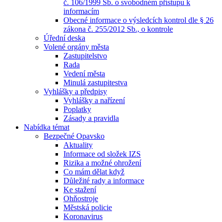
č. 106/1999 Sb. o svobodném přístupu k
informacím
Obecné informace o výsledcích kontrol dle § 26
zákona č. 255/2012 Sb., o kontrole
Úřední deska
Volené orgány města
Zastupitelstvo
Rada
Vedení města
Minulá zastupitestva
Vyhlášky a předpisy
Vyhlášky a nařízení
Poplatky
Zásady a pravidla
Nabídka témat
Bezpečné Opavsko
Aktuality
Informace od složek IZS
Rizika a možné ohrožení
Co mám dělat když
Důležité rady a informace
Ke stažení
Ohňostroje
Městská policie
Koronavirus