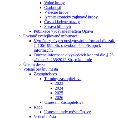
Volné hroby
Osobnosti
Válečné hroby
Architektonicky zajímavé hroby
Často kladené otázky
Správa hřbitovů
Publikace vydávané městem Opava
Povinně zveřejňované informace
Výroční zprávy o poskytování informací dle zák.
č. 106/1999 Sb. o svobodném přístupu k
informacím
Obecné informace o výsledcích kontrol dle § 26
zákona č. 255/2012 Sb., o kontrole
Úřední deska
Volené orgány města
Zastupitelstvo
Termíny zastupitelstva
2023
2024
2025
2026
Usnesení Zastupitelstva
Rada
Usnesení rady města Opavy
Vedení města