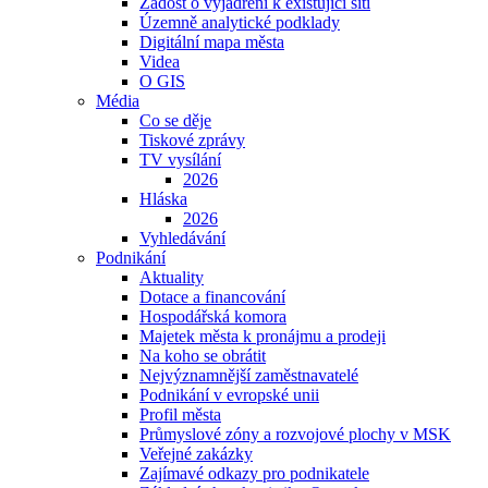
Žádost o vyjádření k existující síti
Územně analytické podklady
Digitální mapa města
Videa
O GIS
Média
Co se děje
Tiskové zprávy
TV vysílání
2026
Hláska
2026
Vyhledávání
Podnikání
Aktuality
Dotace a financování
Hospodářská komora
Majetek města k pronájmu a prodeji
Na koho se obrátit
Nejvýznamnější zaměstnavatelé
Podnikání v evropské unii
Profil města
Průmyslové zóny a rozvojové plochy v MSK
Veřejné zakázky
Zajímavé odkazy pro podnikatele