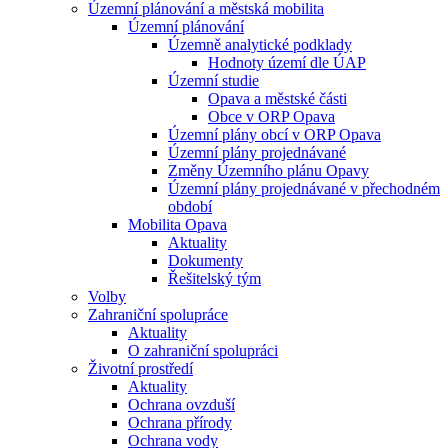
Územní plánování a městská mobilita
Územní plánování
Územně analytické podklady
Hodnoty území dle ÚAP
Územní studie
Opava a městské části
Obce v ORP Opava
Územní plány obcí v ORP Opava
Územní plány projednávané
Změny Územního plánu Opavy
Územní plány projednávané v přechodném
období
Mobilita Opava
Aktuality
Dokumenty
Řešitelský tým
Volby
Zahraniční spolupráce
Aktuality
O zahraniční spolupráci
Životní prostředí
Aktuality
Ochrana ovzduší
Ochrana přírody
Ochrana vody