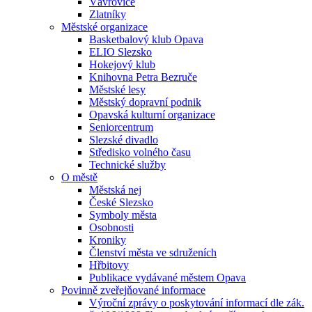
Vávrovice
Zlatníky
Městské organizace
Basketbalový klub Opava
ELIO Slezsko
Hokejový klub
Knihovna Petra Bezruče
Městské lesy
Městský dopravní podnik
Opavská kulturní organizace
Seniorcentrum
Slezské divadlo
Středisko volného času
Technické služby
O městě
Městská nej
České Slezsko
Symboly města
Osobnosti
Kroniky
Členství města ve sdruženích
Hřbitovy
Publikace vydávané městem Opava
Povinně zveřejňované informace
Výroční zprávy o poskytování informací dle zák.