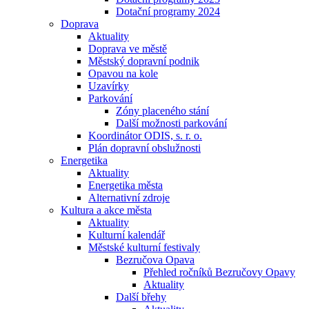
Dotační programy 2024
Doprava
Aktuality
Doprava ve městě
Městský dopravní podnik
Opavou na kole
Uzavírky
Parkování
Zóny placeného stání
Další možnosti parkování
Koordinátor ODIS, s. r. o.
Plán dopravní obslužnosti
Energetika
Aktuality
Energetika města
Alternativní zdroje
Kultura a akce města
Aktuality
Kulturní kalendář
Městské kulturní festivaly
Bezručova Opava
Přehled ročníků Bezručovy Opavy
Aktuality
Další břehy