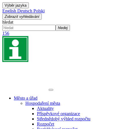
Výběr jazyka
English
Deutsch
Polski
Zobrazit vyhledávání
hledat
hledej
156
Město a úřad
Hospodaření města
Aktuality
Příspěvkové organizace
Střednědobý výhled rozpočtu
Rozpočet