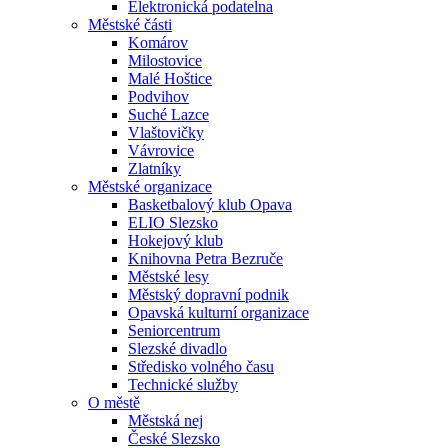
Elektronická podatelna
Městské části
Komárov
Milostovice
Malé Hoštice
Podvihov
Suché Lazce
Vlaštovičky
Vávrovice
Zlatníky
Městské organizace
Basketbalový klub Opava
ELIO Slezsko
Hokejový klub
Knihovna Petra Bezruče
Městské lesy
Městský dopravní podnik
Opavská kulturní organizace
Seniorcentrum
Slezské divadlo
Středisko volného času
Technické služby
O městě
Městská nej
České Slezsko