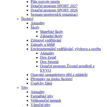
Plán rozvoje sportu
Dotační program SPORT 2027
Dotační program SPORT 2026
Seznam sportovních organizací
Školství
Aktuality
Školy
Mateřské školy
Základní školy
Zájmové vzdělávání
Zahrady a hřiště
Environmentální vzdělávání, výchova a osvěta
Aktuality
Den Země
Den Stromů
Dotační program Životní prostředí a
EVVO
Opavské zastupitelstvo dětí a mládeže
Přestupky na úseku školství
Úspěchy žáků
Trhy
Aktuality
Farmářské trhy
Velikonoční jarmark
Vánoční trhy