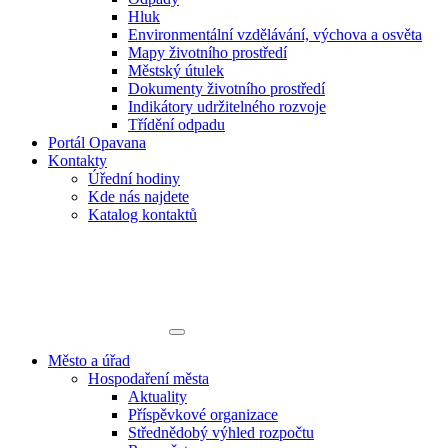
Hluk
Environmentální vzdělávání, výchova a osvěta
Mapy životního prostředí
Městský útulek
Dokumenty životního prostředí
Indikátory udržitelného rozvoje
Třídění odpadu
Portál Opavana
Kontakty
Úřední hodiny
Kde nás najdete
Katalog kontaktů
Město a úřad
Hospodaření města
Aktuality
Příspěvkové organizace
Střednědobý výhled rozpočtu