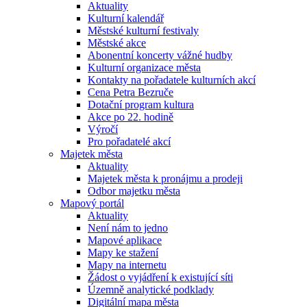
Aktuality
Kulturní kalendář
Městské kulturní festivaly
Městské akce
Abonentní koncerty vážné hudby
Kulturní organizace města
Kontakty na pořadatele kulturních akcí
Cena Petra Bezruče
Dotační program kultura
Akce po 22. hodině
Výročí
Pro pořadatelé akcí
Majetek města
Aktuality
Majetek města k pronájmu a prodeji
Odbor majetku města
Mapový portál
Aktuality
Není nám to jedno
Mapové aplikace
Mapy ke stažení
Mapy na internetu
Žádost o vyjádření k existující síti
Územně analytické podklady
Digitální mapa města