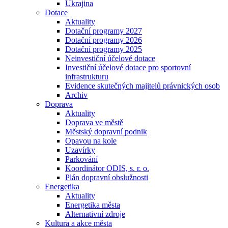
Ukrajina
Dotace
Aktuality
Dotační programy 2027
Dotační programy 2026
Dotační programy 2025
Neinvestiční účelové dotace
Investiční účelové dotace pro sportovní
infrastrukturu
Evidence skutečných majitelů právnických osob
Archiv
Doprava
Aktuality
Doprava ve městě
Městský dopravní podnik
Opavou na kole
Uzavírky
Parkování
Koordinátor ODIS, s. r. o.
Plán dopravní obslužnosti
Energetika
Aktuality
Energetika města
Alternativní zdroje
Kultura a akce města