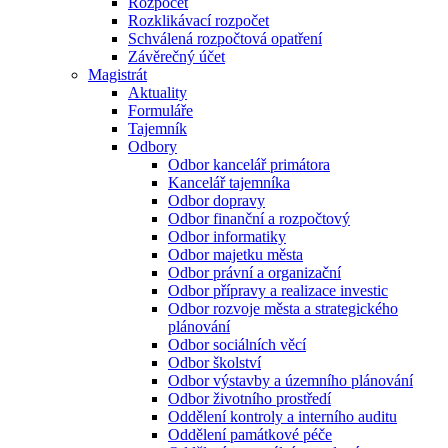
Rozpočet
Rozklikávací rozpočet
Schválená rozpočtová opatření
Závěrečný účet
Magistrát
Aktuality
Formuláře
Tajemník
Odbory
Odbor kancelář primátora
Kancelář tajemníka
Odbor dopravy
Odbor finanční a rozpočtový
Odbor informatiky
Odbor majetku města
Odbor právní a organizační
Odbor přípravy a realizace investic
Odbor rozvoje města a strategického
plánování
Odbor sociálních věcí
Odbor školství
Odbor výstavby a územního plánování
Odbor životního prostředí
Oddělení kontroly a interního auditu
Oddělení památkové péče