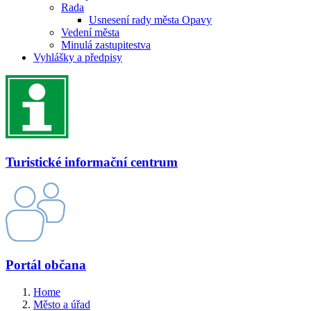
Rada
Usnesení rady města Opavy
Vedení města
Minulá zastupitestva
Vyhlášky a předpisy
Turistické informační centrum
Portál občana
Home
Město a úřad