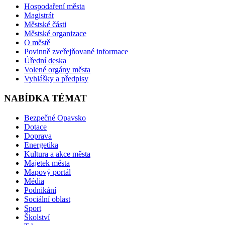
Hospodaření města
Magistrát
Městské části
Městské organizace
O městě
Povinně zveřejňované informace
Úřední deska
Volené orgány města
Vyhlášky a předpisy
NABÍDKA TÉMAT
Bezpečné Opavsko
Dotace
Doprava
Energetika
Kultura a akce města
Majetek města
Mapový portál
Média
Podnikání
Sociální oblast
Sport
Školství