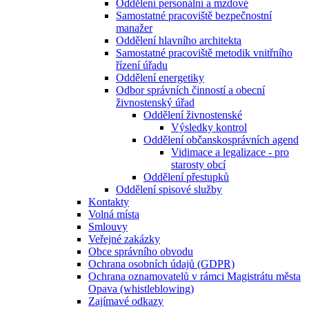
Oddělení personální a mzdové
Samostatné pracoviště bezpečnostní
manažer
Oddělení hlavního architekta
Samostatné pracoviště metodik vnitřního
řízení úřadu
Oddělení energetiky
Odbor správních činností a obecní
živnostenský úřad
Oddělení živnostenské
Výsledky kontrol
Oddělení občanskosprávních agend
Vidimace a legalizace - pro
starosty obcí
Oddělení přestupků
Oddělení spisové služby
Kontakty
Volná místa
Smlouvy
Veřejné zakázky
Obce správního obvodu
Ochrana osobních údajů (GDPR)
Ochrana oznamovatelů v rámci Magistrátu města
Opava (whistleblowing)
Zajímavé odkazy