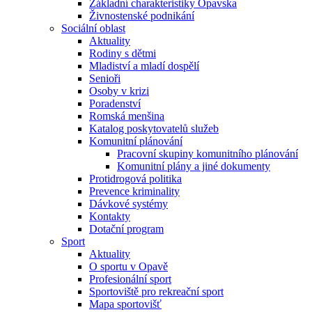
Základní charakteristiky Opavska
Živnostenské podnikání
Sociální oblast
Aktuality
Rodiny s dětmi
Mladiství a mladí dospělí
Senioři
Osoby v krizi
Poradenství
Romská menšina
Katalog poskytovatelů služeb
Komunitní plánování
Pracovní skupiny komunitního plánování
Komunitní plány a jiné dokumenty
Protidrogová politika
Prevence kriminality
Dávkové systémy
Kontakty
Dotační program
Sport
Aktuality
O sportu v Opavě
Profesionální sport
Sportoviště pro rekreační sport
Mapa sportovišť