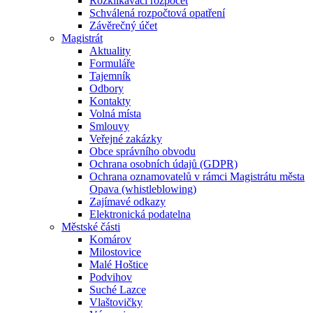
Rozklikávací rozpočet
Schválená rozpočtová opatření
Závěrečný účet
Magistrát
Aktuality
Formuláře
Tajemník
Odbory
Kontakty
Volná místa
Smlouvy
Veřejné zakázky
Obce správního obvodu
Ochrana osobních údajů (GDPR)
Ochrana oznamovatelů v rámci Magistrátu města
Opava (whistleblowing)
Zajímavé odkazy
Elektronická podatelna
Městské části
Komárov
Milostovice
Malé Hoštice
Podvihov
Suché Lazce
Vlaštovičky