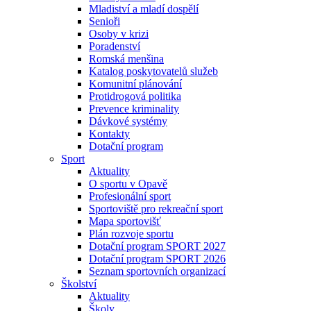
Mladiství a mladí dospělí
Senioři
Osoby v krizi
Poradenství
Romská menšina
Katalog poskytovatelů služeb
Komunitní plánování
Protidrogová politika
Prevence kriminality
Dávkové systémy
Kontakty
Dotační program
Sport
Aktuality
O sportu v Opavě
Profesionální sport
Sportoviště pro rekreační sport
Mapa sportovišť
Plán rozvoje sportu
Dotační program SPORT 2027
Dotační program SPORT 2026
Seznam sportovních organizací
Školství
Aktuality
Školy