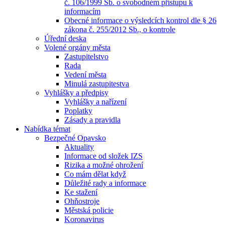
č. 106/1999 Sb. o svobodném přístupu k
informacím
Obecné informace o výsledcích kontrol dle § 26
zákona č. 255/2012 Sb., o kontrole
Úřední deska
Volené orgány města
Zastupitelstvo
Rada
Vedení města
Minulá zastupitestva
Vyhlášky a předpisy
Vyhlášky a nařízení
Poplatky
Zásady a pravidla
Nabídka témat
Bezpečné Opavsko
Aktuality
Informace od složek IZS
Rizika a možné ohrožení
Co mám dělat když
Důležité rady a informace
Ke stažení
Ohňostroje
Městská policie
Koronavirus