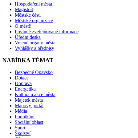
Hospodaření města
Magistrát
Městské části
Městské organizace
O městě
Povinně zveřejňované informace
Úřední deska
Volené orgány města
Vyhlášky a předpisy
NABÍDKA TÉMAT
Bezpečné Opavsko
Dotace
Doprava
Energetika
Kultura a akce města
Majetek města
Mapový portál
Média
Podnikání
Sociální oblast
Sport
Školství