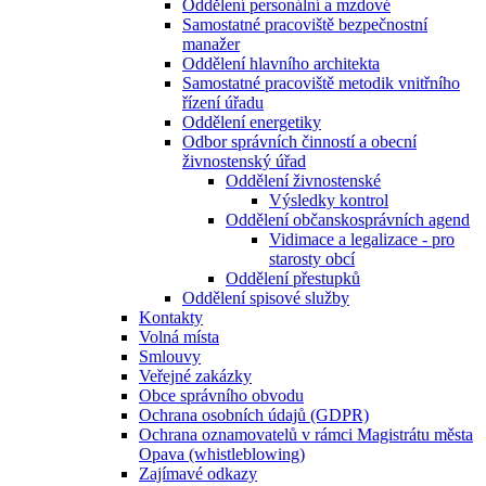
Oddělení personální a mzdové
Samostatné pracoviště bezpečnostní
manažer
Oddělení hlavního architekta
Samostatné pracoviště metodik vnitřního
řízení úřadu
Oddělení energetiky
Odbor správních činností a obecní
živnostenský úřad
Oddělení živnostenské
Výsledky kontrol
Oddělení občanskosprávních agend
Vidimace a legalizace - pro
starosty obcí
Oddělení přestupků
Oddělení spisové služby
Kontakty
Volná místa
Smlouvy
Veřejné zakázky
Obce správního obvodu
Ochrana osobních údajů (GDPR)
Ochrana oznamovatelů v rámci Magistrátu města
Opava (whistleblowing)
Zajímavé odkazy