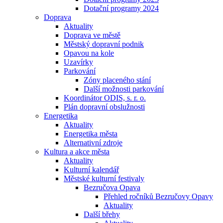
Dotační programy 2024
Doprava
Aktuality
Doprava ve městě
Městský dopravní podnik
Opavou na kole
Uzavírky
Parkování
Zóny placeného stání
Další možnosti parkování
Koordinátor ODIS, s. r. o.
Plán dopravní obslužnosti
Energetika
Aktuality
Energetika města
Alternativní zdroje
Kultura a akce města
Aktuality
Kulturní kalendář
Městské kulturní festivaly
Bezručova Opava
Přehled ročníků Bezručovy Opavy
Aktuality
Další břehy