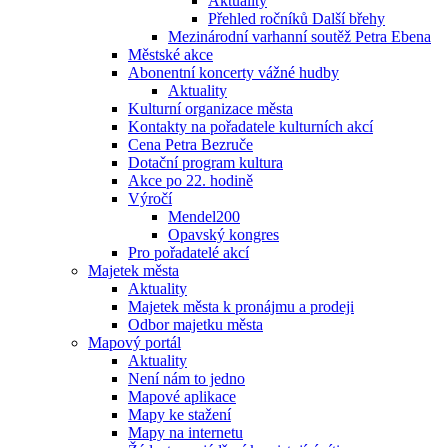
Aktuality
Přehled ročníků Další břehy
Mezinárodní varhanní soutěž Petra Ebena
Městské akce
Abonentní koncerty vážné hudby
Aktuality
Kulturní organizace města
Kontakty na pořadatele kulturních akcí
Cena Petra Bezruče
Dotační program kultura
Akce po 22. hodině
Výročí
Mendel200
Opavský kongres
Pro pořadatelé akcí
Majetek města
Aktuality
Majetek města k pronájmu a prodeji
Odbor majetku města
Mapový portál
Aktuality
Není nám to jedno
Mapové aplikace
Mapy ke stažení
Mapy na internetu