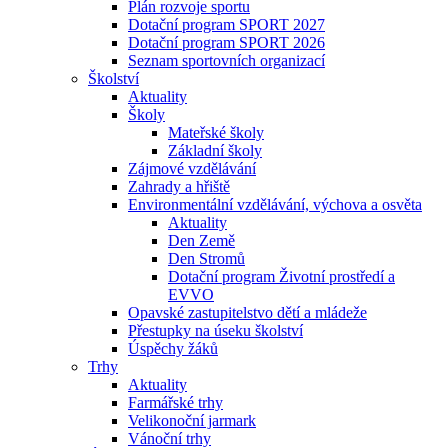
Plán rozvoje sportu
Dotační program SPORT 2027
Dotační program SPORT 2026
Seznam sportovních organizací
Školství
Aktuality
Školy
Mateřské školy
Základní školy
Zájmové vzdělávání
Zahrady a hřiště
Environmentální vzdělávání, výchova a osvěta
Aktuality
Den Země
Den Stromů
Dotační program Životní prostředí a
EVVO
Opavské zastupitelstvo dětí a mládeže
Přestupky na úseku školství
Úspěchy žáků
Trhy
Aktuality
Farmářské trhy
Velikonoční jarmark
Vánoční trhy