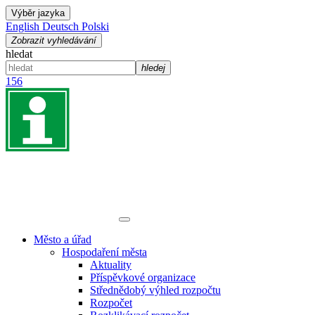
Výběr jazyka
English
Deutsch
Polski
Zobrazit vyhledávání
hledat
hledej
156
Město a úřad
Hospodaření města
Aktuality
Příspěvkové organizace
Střednědobý výhled rozpočtu
Rozpočet