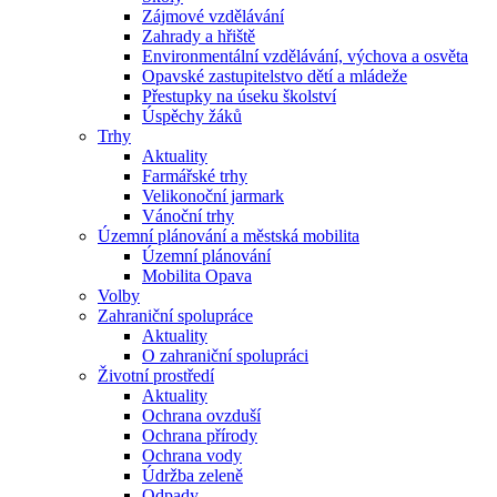
Zájmové vzdělávání
Zahrady a hřiště
Environmentální vzdělávání, výchova a osvěta
Opavské zastupitelstvo dětí a mládeže
Přestupky na úseku školství
Úspěchy žáků
Trhy
Aktuality
Farmářské trhy
Velikonoční jarmark
Vánoční trhy
Územní plánování a městská mobilita
Územní plánování
Mobilita Opava
Volby
Zahraniční spolupráce
Aktuality
O zahraniční spolupráci
Životní prostředí
Aktuality
Ochrana ovzduší
Ochrana přírody
Ochrana vody
Údržba zeleně
Odpady