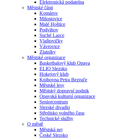
Elektronická podatelna
Městské části
Komárov
Milostovice
Malé Hoštice
Podvihov
Suché Lazce
Vlaštovičky
Vávrovice
Zlatníky
Městské organizace
Basketbalový klub Opava
ELIO Slezsko
Hokejový klub
Knihovna Petra Bezruče
Městské lesy
Městský dopravní podnik
Opavská kulturní organizace
Seniorcentrum
Slezské divadlo
Středisko volného času
Technické služby
O městě
Městská nej
České Slezsko