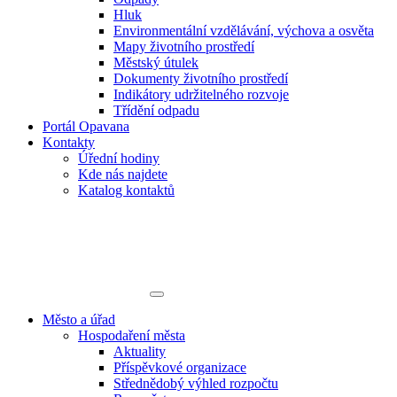
Hluk
Environmentální vzdělávání, výchova a osvěta
Mapy životního prostředí
Městský útulek
Dokumenty životního prostředí
Indikátory udržitelného rozvoje
Třídění odpadu
Portál Opavana
Kontakty
Úřední hodiny
Kde nás najdete
Katalog kontaktů
Město a úřad
Hospodaření města
Aktuality
Příspěvkové organizace
Střednědobý výhled rozpočtu