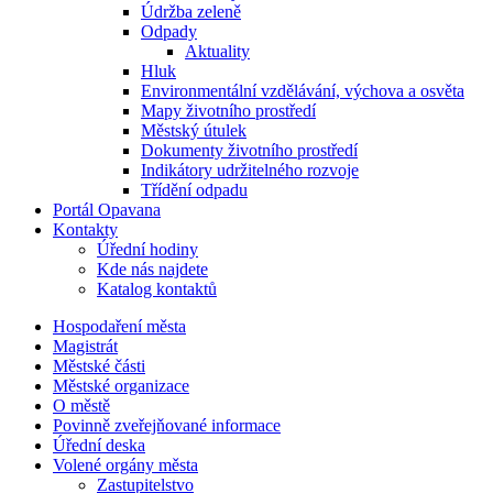
Údržba zeleně
Odpady
Aktuality
Hluk
Environmentální vzdělávání, výchova a osvěta
Mapy životního prostředí
Městský útulek
Dokumenty životního prostředí
Indikátory udržitelného rozvoje
Třídění odpadu
Portál Opavana
Kontakty
Úřední hodiny
Kde nás najdete
Katalog kontaktů
Hospodaření města
Magistrát
Městské části
Městské organizace
O městě
Povinně zveřejňované informace
Úřední deska
Volené orgány města
Zastupitelstvo