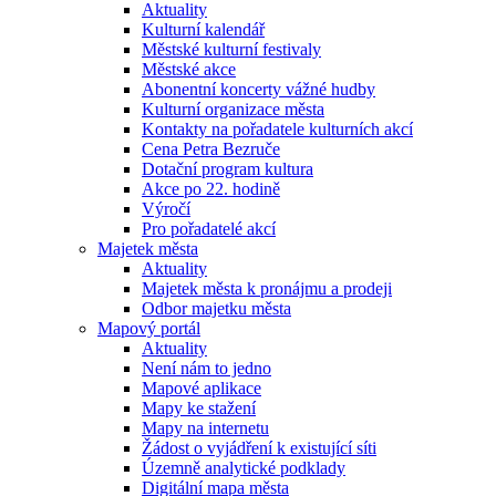
Aktuality
Kulturní kalendář
Městské kulturní festivaly
Městské akce
Abonentní koncerty vážné hudby
Kulturní organizace města
Kontakty na pořadatele kulturních akcí
Cena Petra Bezruče
Dotační program kultura
Akce po 22. hodině
Výročí
Pro pořadatelé akcí
Majetek města
Aktuality
Majetek města k pronájmu a prodeji
Odbor majetku města
Mapový portál
Aktuality
Není nám to jedno
Mapové aplikace
Mapy ke stažení
Mapy na internetu
Žádost o vyjádření k existující síti
Územně analytické podklady
Digitální mapa města