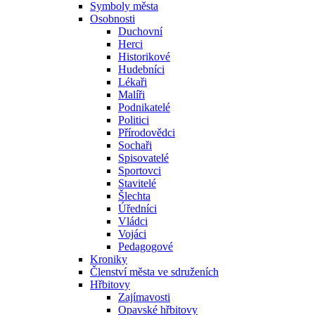
Symboly města
Osobnosti
Duchovní
Herci
Historikové
Hudebníci
Lékaři
Malíři
Podnikatelé
Politici
Přírodovědci
Sochaři
Spisovatelé
Sportovci
Stavitelé
Šlechta
Úředníci
Vládci
Vojáci
Pedagogové
Kroniky
Členství města ve sdruženích
Hřbitovy
Zajímavosti
Opavské hřbitovy