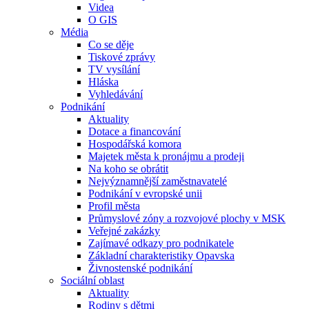
Videa
O GIS
Média
Co se děje
Tiskové zprávy
TV vysílání
Hláska
Vyhledávání
Podnikání
Aktuality
Dotace a financování
Hospodářská komora
Majetek města k pronájmu a prodeji
Na koho se obrátit
Nejvýznamnější zaměstnavatelé
Podnikání v evropské unii
Profil města
Průmyslové zóny a rozvojové plochy v MSK
Veřejné zakázky
Zajímavé odkazy pro podnikatele
Základní charakteristiky Opavska
Živnostenské podnikání
Sociální oblast
Aktuality
Rodiny s dětmi