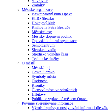
Vávrovice
Zlatníky
Městské organizace
Basketbalový klub Opava
ELIO Slezsko
Hokejový klub
Knihovna Petra Bezruče
Městské lesy
Městský dopravní podnik
Opavská kulturní organizace
Seniorcentrum
Slezské divadlo
Středisko volného času
Technické služby
O městě
Městská nej
České Slezsko
Symboly města
Osobnosti
Kroniky
Členství města ve sdruženích
Hřbitovy
Publikace vydávané městem Opava
Povinně zveřejňované informace
Výroční zprávy o poskytování informací dle zák.