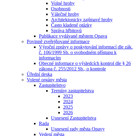
Volné hroby
Osobnosti
Válečné hroby
Architektonicky zajímavé hroby
Často kladené otázky
Správa hřbitovů
Publikace vydávané městem Opava
Povinně zveřejňované informace
Výroční zprávy o poskytování informací dle zák.
č. 106/1999 Sb. o svobodném přístupu k
informacím
Obecné informace o výsledcích kontrol dle § 26
zákona č. 255/2012 Sb., o kontrole
Úřední deska
Volené orgány města
Zastupitelstvo
Termíny zastupitelstva
2023
2024
2025
2026
Usnesení Zastupitelstva
Rada
Usnesení rady města Opavy
Vedení města