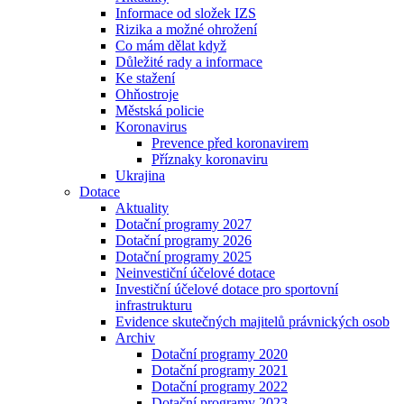
Informace od složek IZS
Rizika a možné ohrožení
Co mám dělat když
Důležité rady a informace
Ke stažení
Ohňostroje
Městská policie
Koronavirus
Prevence před koronavirem
Příznaky koronaviru
Ukrajina
Dotace
Aktuality
Dotační programy 2027
Dotační programy 2026
Dotační programy 2025
Neinvestiční účelové dotace
Investiční účelové dotace pro sportovní
infrastrukturu
Evidence skutečných majitelů právnických osob
Archiv
Dotační programy 2020
Dotační programy 2021
Dotační programy 2022
Dotační programy 2023