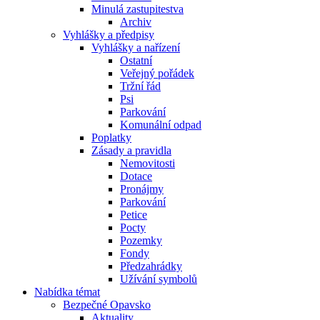
Minulá zastupitestva
Archiv
Vyhlášky a předpisy
Vyhlášky a nařízení
Ostatní
Veřejný pořádek
Tržní řád
Psi
Parkování
Komunální odpad
Poplatky
Zásady a pravidla
Nemovitosti
Dotace
Pronájmy
Parkování
Petice
Pocty
Pozemky
Fondy
Předzahrádky
Užívání symbolů
Nabídka témat
Bezpečné Opavsko
Aktuality