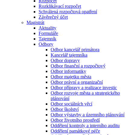
Rozpočet
Rozklikávací rozpočet
Schválená rozpočtová opatření
Závěrečný účet
Magistrát
Aktuality
Formuláře
Tajemník
Odbory
Odbor kancelář primátora
Kancelář tajemníka
Odbor dopravy
Odbor finanční a rozpočtový
Odbor informatiky
Odbor majetku města
Odbor právní a organizační
Odbor přípravy a realizace investic
Odbor rozvoje města a strategického
plánování
Odbor sociálních věcí
Odbor školství
Odbor výstavby a územního plánování
Odbor životního prostředí
Oddělení kontroly a interního auditu
Oddělení památkové péče