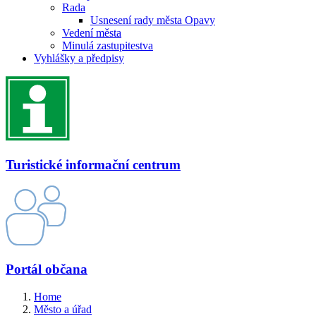
Rada
Usnesení rady města Opavy
Vedení města
Minulá zastupitestva
Vyhlášky a předpisy
Turistické informační centrum
Portál občana
Home
Město a úřad