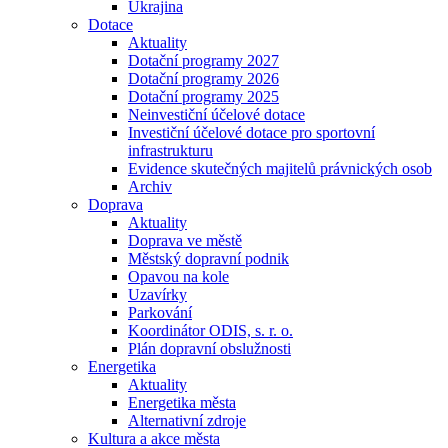
Ukrajina
Dotace
Aktuality
Dotační programy 2027
Dotační programy 2026
Dotační programy 2025
Neinvestiční účelové dotace
Investiční účelové dotace pro sportovní
infrastrukturu
Evidence skutečných majitelů právnických osob
Archiv
Doprava
Aktuality
Doprava ve městě
Městský dopravní podnik
Opavou na kole
Uzavírky
Parkování
Koordinátor ODIS, s. r. o.
Plán dopravní obslužnosti
Energetika
Aktuality
Energetika města
Alternativní zdroje
Kultura a akce města