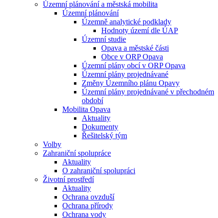
Územní plánování a městská mobilita
Územní plánování
Územně analytické podklady
Hodnoty území dle ÚAP
Územní studie
Opava a městské části
Obce v ORP Opava
Územní plány obcí v ORP Opava
Územní plány projednávané
Změny Územního plánu Opavy
Územní plány projednávané v přechodném
období
Mobilita Opava
Aktuality
Dokumenty
Řešitelský tým
Volby
Zahraniční spolupráce
Aktuality
O zahraniční spolupráci
Životní prostředí
Aktuality
Ochrana ovzduší
Ochrana přírody
Ochrana vody