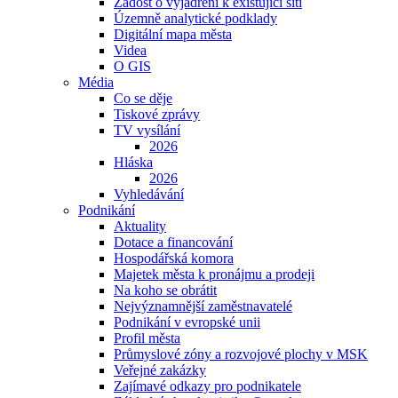
Žádost o vyjádření k existující síti
Územně analytické podklady
Digitální mapa města
Videa
O GIS
Média
Co se děje
Tiskové zprávy
TV vysílání
2026
Hláska
2026
Vyhledávání
Podnikání
Aktuality
Dotace a financování
Hospodářská komora
Majetek města k pronájmu a prodeji
Na koho se obrátit
Nejvýznamnější zaměstnavatelé
Podnikání v evropské unii
Profil města
Průmyslové zóny a rozvojové plochy v MSK
Veřejné zakázky
Zajímavé odkazy pro podnikatele