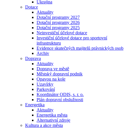
Ukrajina
Dotace
Aktuality
Dotační programy 2027
Dotační programy 2026
Dotační programy 2025
Neinvestiční účelové dotace
Investiční účelové dotace pro sportovní
infrastrukturu
Evidence skutečných majitelů právnických osob
Archiv
Doprava
Aktuality
Doprava ve městě
Městský dopravní podnik
Opavou na kole
Uzavírky
Parkování
Koordinátor ODIS, s. r. o.
Plán dopravní obslužnosti
Energetika
Aktuality
Energetika města
Alternativní zdroje
Kultura a akce města