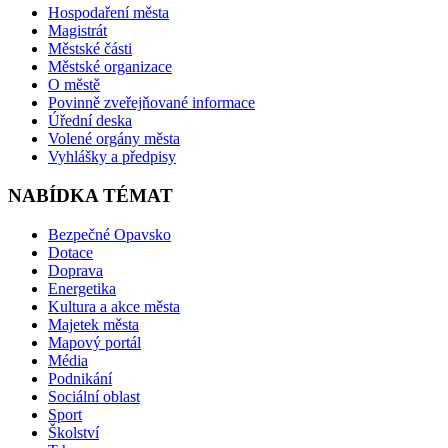
Hospodaření města
Magistrát
Městské části
Městské organizace
O městě
Povinně zveřejňované informace
Úřední deska
Volené orgány města
Vyhlášky a předpisy
NABÍDKA TÉMAT
Bezpečné Opavsko
Dotace
Doprava
Energetika
Kultura a akce města
Majetek města
Mapový portál
Média
Podnikání
Sociální oblast
Sport
Školství