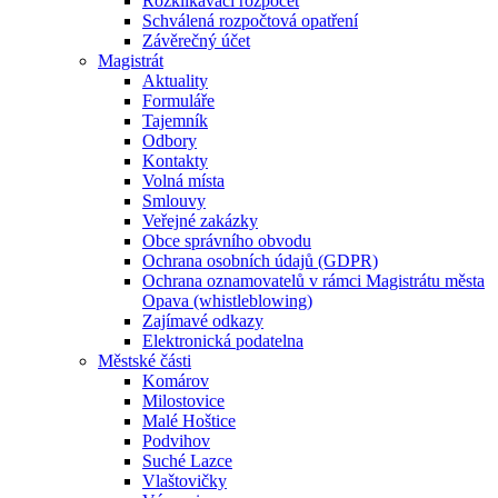
Rozklikávací rozpočet
Schválená rozpočtová opatření
Závěrečný účet
Magistrát
Aktuality
Formuláře
Tajemník
Odbory
Kontakty
Volná místa
Smlouvy
Veřejné zakázky
Obce správního obvodu
Ochrana osobních údajů (GDPR)
Ochrana oznamovatelů v rámci Magistrátu města
Opava (whistleblowing)
Zajímavé odkazy
Elektronická podatelna
Městské části
Komárov
Milostovice
Malé Hoštice
Podvihov
Suché Lazce
Vlaštovičky