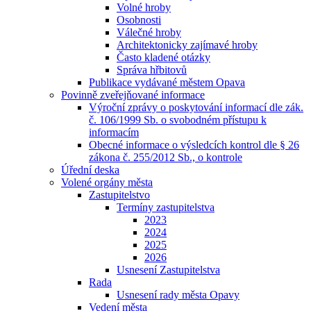
Volné hroby
Osobnosti
Válečné hroby
Architektonicky zajímavé hroby
Často kladené otázky
Správa hřbitovů
Publikace vydávané městem Opava
Povinně zveřejňované informace
Výroční zprávy o poskytování informací dle zák.
č. 106/1999 Sb. o svobodném přístupu k
informacím
Obecné informace o výsledcích kontrol dle § 26
zákona č. 255/2012 Sb., o kontrole
Úřední deska
Volené orgány města
Zastupitelstvo
Termíny zastupitelstva
2023
2024
2025
2026
Usnesení Zastupitelstva
Rada
Usnesení rady města Opavy
Vedení města