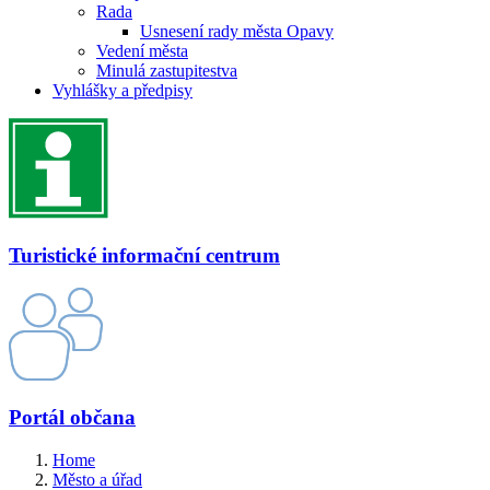
Rada
Usnesení rady města Opavy
Vedení města
Minulá zastupitestva
Vyhlášky a předpisy
Turistické informační centrum
Portál občana
Home
Město a úřad