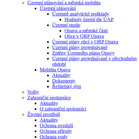
Územní plánování a městská mobilita
Územní plánování
Územně analytické podklady
Hodnoty území dle ÚAP
Územní studie
Opava a městské části
Obce v ORP Opava
Územní plány obcí v ORP Opava
Územní plány projednávané
Změny Územního plánu Opavy
Územní plány projednávané v přechodném
období
Mobilita Opava
Aktuality
Dokumenty
Řešitelský tým
Volby
Zahraniční spolupráce
Aktuality
O zahraniční spolupráci
Životní prostředí
Aktuality
Ochrana ovzduší
Ochrana přírody
Ochrana vody