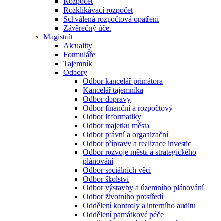
Rozpočet
Rozklikávací rozpočet
Schválená rozpočtová opatření
Závěrečný účet
Magistrát
Aktuality
Formuláře
Tajemník
Odbory
Odbor kancelář primátora
Kancelář tajemníka
Odbor dopravy
Odbor finanční a rozpočtový
Odbor informatiky
Odbor majetku města
Odbor právní a organizační
Odbor přípravy a realizace investic
Odbor rozvoje města a strategického
plánování
Odbor sociálních věcí
Odbor školství
Odbor výstavby a územního plánování
Odbor životního prostředí
Oddělení kontroly a interního auditu
Oddělení památkové péče