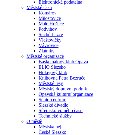
Elektronická podatelna
Městské části
Komárov
Milostovice
Malé Hoštice
Podvihov
Suché Lazce
Vlaštovičky
Vávrovice
Zlatníky
Městské organizace
Basketbalový klub Opava
ELIO Slezsko
Hokejový klub
Knihovna Petra Bezruče
Městské lesy
Městský dopravní podnik
Opavská kulturní organizace
Seniorcentrum
Slezské divadlo
Středisko volného času
Technické služby
O městě
Městská nej
České Slezsko