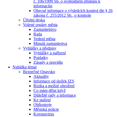
č. 106/1999 Sb. o svobodném přístupu k
informacím
Obecné informace o výsledcích kontrol dle § 26
zákona č. 255/2012 Sb., o kontrole
Úřední deska
Volené orgány města
Zastupitelstvo
Rada
Vedení města
Minulá zastupitestva
Vyhlášky a předpisy
Vyhlášky a nařízení
Poplatky
Zásady a pravidla
Nabídka témat
Bezpečné Opavsko
Aktuality
Informace od složek IZS
Rizika a možné ohrožení
Co mám dělat když
Důležité rady a informace
Ke stažení
Ohňostroje
Městská policie
Koronavirus