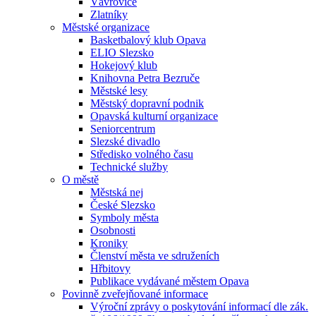
Vávrovice
Zlatníky
Městské organizace
Basketbalový klub Opava
ELIO Slezsko
Hokejový klub
Knihovna Petra Bezruče
Městské lesy
Městský dopravní podnik
Opavská kulturní organizace
Seniorcentrum
Slezské divadlo
Středisko volného času
Technické služby
O městě
Městská nej
České Slezsko
Symboly města
Osobnosti
Kroniky
Členství města ve sdruženích
Hřbitovy
Publikace vydávané městem Opava
Povinně zveřejňované informace
Výroční zprávy o poskytování informací dle zák.