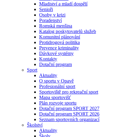
Mladiství a mladí dospělí
Senioři
Osoby v krizi
Poradenství
Romská menšina
Katalog poskytovatelů služeb
Komunitní plánování
Protidrogová politika
Prevence kriminality
Dávkové systémy
Kontakty
Dotační program
Sport
Aktuality
O sportu v Opavě
Profesionální sport
Sportoviště pro rekreační sport
Mapa sportovišť
Plán rozvoje sportu
Dotační program SPORT 2027
Dotační program SPORT 2026
Seznam sportovních organizací
Školství
Aktuality
Školy