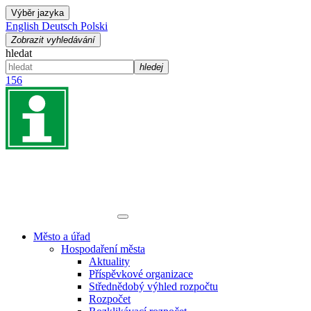
Výběr jazyka
English
Deutsch
Polski
Zobrazit vyhledávání
hledat
hledej
156
Město a úřad
Hospodaření města
Aktuality
Příspěvkové organizace
Střednědobý výhled rozpočtu
Rozpočet