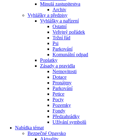
Minulá zastupitestva
Archiv
Vyhlášky a předpisy
Vyhlášky a nařízení
Ostatní
Veřejný pořádek
Tržní řád
Psi
Parkování
Komunální odpad
Poplatky
Zásady a pravidla
Nemovitosti
Dotace
Pronájmy
Parkování
Petice
Pocty
Pozemky
Fondy
Předzahrádky
Užívání symbolů
Nabídka témat
Bezpečné Opavsko
Aktuality