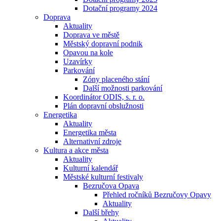
Dotační programy 2024
Doprava
Aktuality
Doprava ve městě
Městský dopravní podnik
Opavou na kole
Uzavírky
Parkování
Zóny placeného stání
Další možnosti parkování
Koordinátor ODIS, s. r. o.
Plán dopravní obslužnosti
Energetika
Aktuality
Energetika města
Alternativní zdroje
Kultura a akce města
Aktuality
Kulturní kalendář
Městské kulturní festivaly
Bezručova Opava
Přehled ročníků Bezručovy Opavy
Aktuality
Další břehy