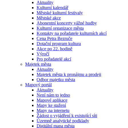
Aktuality
Kulturní kalendář
Městské kulturní festivaly
Městské akce
Abonentní koncerty vážné hudby
Kulturní organizace města
Kontakty na pořadatele kulturních akcí
Cena Petra Bezruče
Dotační program kultura
Akce po 22. hodině
Výročí
Pro pořadatelé akcí
Majetek města
Aktuality
Majetek města k pronájmu a prodeji
Odbor majetku města
Mapový portál
Aktuality
Není nám to jedno
Mapové aplikace
Mapy ke stažení
Mapy na internetu
Žádost o vyjádření k existující síti
Územně analytické podklady
Digitální mapa města