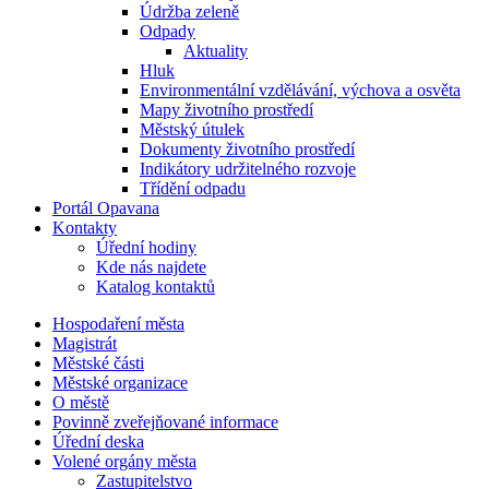
Údržba zeleně
Odpady
Aktuality
Hluk
Environmentální vzdělávání, výchova a osvěta
Mapy životního prostředí
Městský útulek
Dokumenty životního prostředí
Indikátory udržitelného rozvoje
Třídění odpadu
Portál Opavana
Kontakty
Úřední hodiny
Kde nás najdete
Katalog kontaktů
Hospodaření města
Magistrát
Městské části
Městské organizace
O městě
Povinně zveřejňované informace
Úřední deska
Volené orgány města
Zastupitelstvo