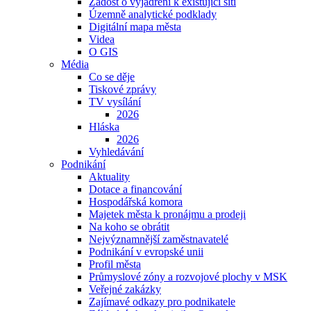
Žádost o vyjádření k existující síti
Územně analytické podklady
Digitální mapa města
Videa
O GIS
Média
Co se děje
Tiskové zprávy
TV vysílání
2026
Hláska
2026
Vyhledávání
Podnikání
Aktuality
Dotace a financování
Hospodářská komora
Majetek města k pronájmu a prodeji
Na koho se obrátit
Nejvýznamnější zaměstnavatelé
Podnikání v evropské unii
Profil města
Průmyslové zóny a rozvojové plochy v MSK
Veřejné zakázky
Zajímavé odkazy pro podnikatele