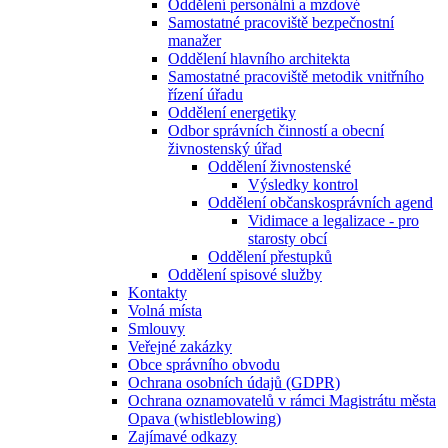
Oddělení personální a mzdové
Samostatné pracoviště bezpečnostní
manažer
Oddělení hlavního architekta
Samostatné pracoviště metodik vnitřního
řízení úřadu
Oddělení energetiky
Odbor správních činností a obecní
živnostenský úřad
Oddělení živnostenské
Výsledky kontrol
Oddělení občanskosprávních agend
Vidimace a legalizace - pro
starosty obcí
Oddělení přestupků
Oddělení spisové služby
Kontakty
Volná místa
Smlouvy
Veřejné zakázky
Obce správního obvodu
Ochrana osobních údajů (GDPR)
Ochrana oznamovatelů v rámci Magistrátu města
Opava (whistleblowing)
Zajímavé odkazy