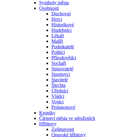
Symboly města
Osobnosti
Duchovní
Herci
Historikové
Hudebníci
Lékaři
Malíři
Podnikatelé
Politici
Přírodovědci
Sochaři
Spisovatelé
Sportovci
Stavitelé
Šlechta
Úředníci
Vládci
Vojáci
Pedagogové
Kroniky
Členství města ve sdruženích
Hřbitovy
Zajímavosti
Opavské hřbitovy