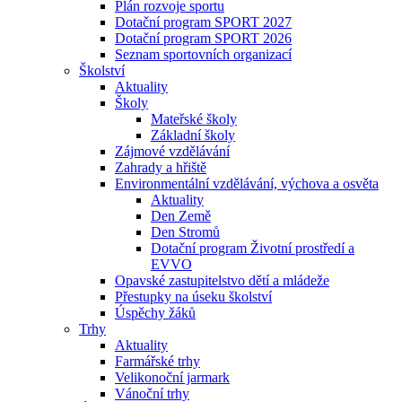
Plán rozvoje sportu
Dotační program SPORT 2027
Dotační program SPORT 2026
Seznam sportovních organizací
Školství
Aktuality
Školy
Mateřské školy
Základní školy
Zájmové vzdělávání
Zahrady a hřiště
Environmentální vzdělávání, výchova a osvěta
Aktuality
Den Země
Den Stromů
Dotační program Životní prostředí a
EVVO
Opavské zastupitelstvo dětí a mládeže
Přestupky na úseku školství
Úspěchy žáků
Trhy
Aktuality
Farmářské trhy
Velikonoční jarmark
Vánoční trhy