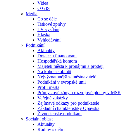
Videa
O GIS
Média
Co se děje
Tiskové zprávy
TV vysílání
Hláska
Vyhledávání
Podnikání
Aktuality
Dotace a financování
Hospodářská komora
Majetek města k pronájmu a prodeji
Na koho se obrátit
Nejvýznamnější zaměstnavatelé
Podnikání v evropské unii
Profil města
Průmyslové zóny a rozvojové plochy v MSK
Veřejné zakázky
Zajímavé odkazy pro podnikatele
Základní charakteristiky Opavska
Živnostenské podnikání
Sociální oblast
Aktuality
Rodiny s dětmi