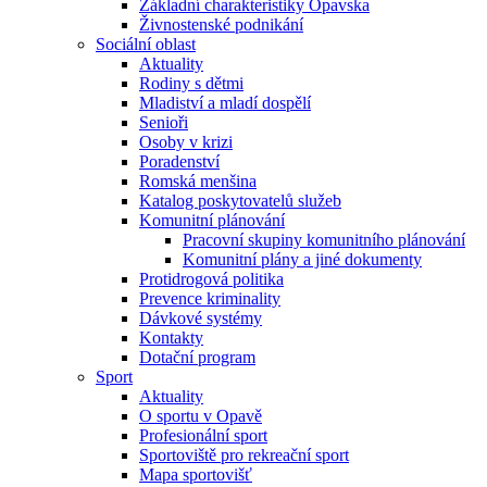
Základní charakteristiky Opavska
Živnostenské podnikání
Sociální oblast
Aktuality
Rodiny s dětmi
Mladiství a mladí dospělí
Senioři
Osoby v krizi
Poradenství
Romská menšina
Katalog poskytovatelů služeb
Komunitní plánování
Pracovní skupiny komunitního plánování
Komunitní plány a jiné dokumenty
Protidrogová politika
Prevence kriminality
Dávkové systémy
Kontakty
Dotační program
Sport
Aktuality
O sportu v Opavě
Profesionální sport
Sportoviště pro rekreační sport
Mapa sportovišť