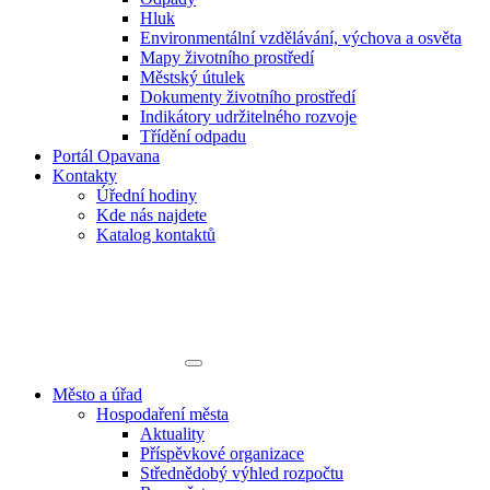
Hluk
Environmentální vzdělávání, výchova a osvěta
Mapy životního prostředí
Městský útulek
Dokumenty životního prostředí
Indikátory udržitelného rozvoje
Třídění odpadu
Portál Opavana
Kontakty
Úřední hodiny
Kde nás najdete
Katalog kontaktů
Město a úřad
Hospodaření města
Aktuality
Příspěvkové organizace
Střednědobý výhled rozpočtu