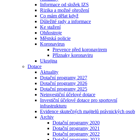
Informace od složek IZS
Rizika a možné ohrožení
Co mám dělat když
Důležité rady a informace
Ke stažení
Ohňostroje
Městská policie
Koronavirus
Prevence před koronavirem
Příznaky koronaviru
Ukrajina
Dotace
Aktuality
Dotační programy 2027
Dotační programy 2026
Dotační programy 2025
Neinvestiční účelové dotace
Investiční účelové dotace pro sportovní
infrastrukturu
Evidence skutečných majitelů právnických osob
Archiv
Dotační programy 2020
Dotační programy 2021
Dotační programy 2022
Dotační programy 2023