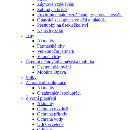
Zájmové vzdělávání
Zahrady a hřiště
Environmentální vzdělávání, výchova a osvěta
Opavské zastupitelstvo dětí a mládeže
Přestupky na úseku školství
Úspěchy žáků
Trhy
Aktuality
Farmářské trhy
Velikonoční jarmark
Vánoční trhy
Územní plánování a městská mobilita
Územní plánování
Mobilita Opava
Volby
Zahraniční spolupráce
Aktuality
O zahraniční spolupráci
Životní prostředí
Aktuality
Ochrana ovzduší
Ochrana přírody
Ochrana vody
Údržba zeleně
Odpady