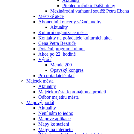
Aktuality
Přehled ročníků Další břehy
Mezinárodní varhanní soutěž Petra Ebena
Městské akce
Abonentní koncerty vážné hudby
Aktuality
Kulturní organizace města
Kontakty na pořadatele kulturních akcí
Cena Petra Bezruče
Dotační program kultura
Akce po 22. hodině
Výročí
Mendel200
Opavský kongres
Pro pořadatelé akcí
Majetek města
Aktuality
Majetek města k pronájmu a prodeji
Odbor majetku města
Mapový portál
Aktuality
Není nám to jedno
Mapové aplikace
Mapy ke stažení
Mapy na internetu