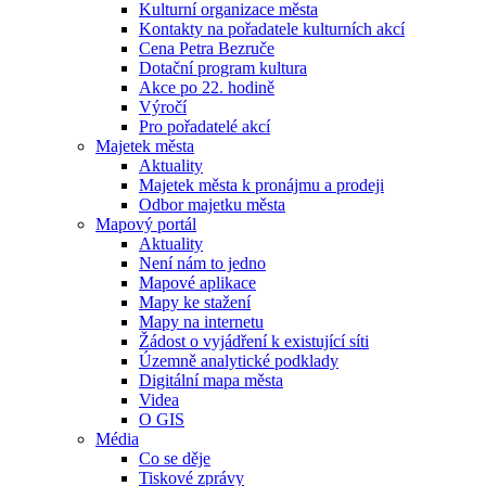
Kulturní organizace města
Kontakty na pořadatele kulturních akcí
Cena Petra Bezruče
Dotační program kultura
Akce po 22. hodině
Výročí
Pro pořadatelé akcí
Majetek města
Aktuality
Majetek města k pronájmu a prodeji
Odbor majetku města
Mapový portál
Aktuality
Není nám to jedno
Mapové aplikace
Mapy ke stažení
Mapy na internetu
Žádost o vyjádření k existující síti
Územně analytické podklady
Digitální mapa města
Videa
O GIS
Média
Co se děje
Tiskové zprávy