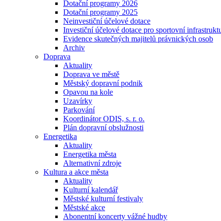
Dotační programy 2026
Dotační programy 2025
Neinvestiční účelové dotace
Investiční účelové dotace pro sportovní infrastrukt
Evidence skutečných majitelů právnických osob
Archiv
Doprava
Aktuality
Doprava ve městě
Městský dopravní podnik
Opavou na kole
Uzavírky
Parkování
Koordinátor ODIS, s. r. o.
Plán dopravní obslužnosti
Energetika
Aktuality
Energetika města
Alternativní zdroje
Kultura a akce města
Aktuality
Kulturní kalendář
Městské kulturní festivaly
Městské akce
Abonentní koncerty vážné hudby