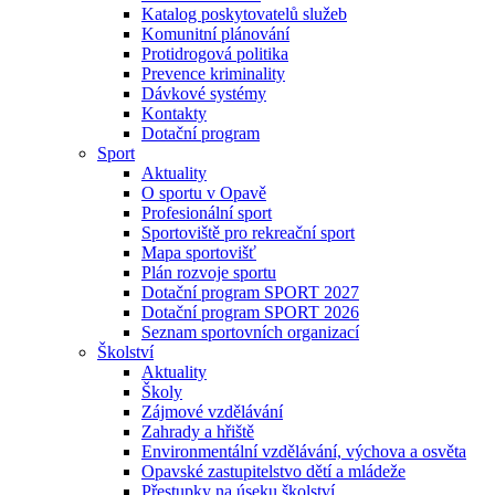
Katalog poskytovatelů služeb
Komunitní plánování
Protidrogová politika
Prevence kriminality
Dávkové systémy
Kontakty
Dotační program
Sport
Aktuality
O sportu v Opavě
Profesionální sport
Sportoviště pro rekreační sport
Mapa sportovišť
Plán rozvoje sportu
Dotační program SPORT 2027
Dotační program SPORT 2026
Seznam sportovních organizací
Školství
Aktuality
Školy
Zájmové vzdělávání
Zahrady a hřiště
Environmentální vzdělávání, výchova a osvěta
Opavské zastupitelstvo dětí a mládeže
Přestupky na úseku školství