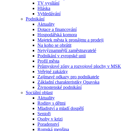
TV vysílání
Hláska
Vyhledávání
Podnikání
Aktuality
Dotace a financování
Hospodářská komora
Majetek města k pronájmu a prodeji
Na koho se obrátit
Nejvýznamnější zaměstnavatelé
Podnikání v evropské unii
Profil města
Průmyslové zóny a rozvojové plochy v MSK
Veřejné zakázky
Zajímavé odkazy pro podnikatele
Základní charakteristiky Opavska
Živnostenské podnikání
Sociální oblast
Aktuality
Rodiny s dětmi
Mladiství a mladí dospělí
Senioři
Osoby v krizi
Poradenství
Romská menšina