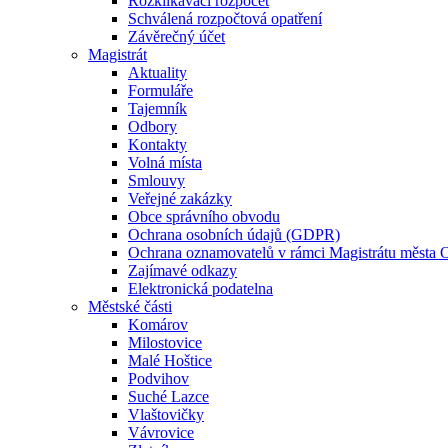
Rozklikávací rozpočet
Schválená rozpočtová opatření
Závěrečný účet
Magistrát
Aktuality
Formuláře
Tajemník
Odbory
Kontakty
Volná místa
Smlouvy
Veřejné zakázky
Obce správního obvodu
Ochrana osobních údajů (GDPR)
Ochrana oznamovatelů v rámci Magistrátu města 
Zajímavé odkazy
Elektronická podatelna
Městské části
Komárov
Milostovice
Malé Hoštice
Podvihov
Suché Lazce
Vlaštovičky
Vávrovice