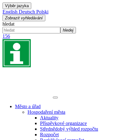
Výběr jazyka
English
Deutsch
Polski
Zobrazit vyhledávání
hledat
hledej
156
Město a úřad
Hospodaření města
Aktuality
Příspěvkové organizace
Střednědobý výhled rozpočtu
Rozpočet