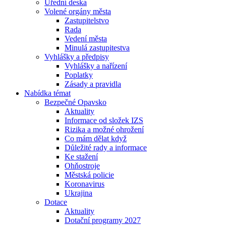
Úřední deska
Volené orgány města
Zastupitelstvo
Rada
Vedení města
Minulá zastupitestva
Vyhlášky a předpisy
Vyhlášky a nařízení
Poplatky
Zásady a pravidla
Nabídka témat
Bezpečné Opavsko
Aktuality
Informace od složek IZS
Rizika a možné ohrožení
Co mám dělat když
Důležité rady a informace
Ke stažení
Ohňostroje
Městská policie
Koronavirus
Ukrajina
Dotace
Aktuality
Dotační programy 2027