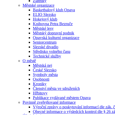
Zlatníky
Městské organizace
Basketbalový klub Opava
ELIO Slezsko
Hokejový klub
Knihovna Petra Bezruče
Městské lesy
Městský dopravní podnik
Opavská kulturní organizace
Seniorcentrum
Slezské divadlo
Středisko volného času
Technické služby
O městě
Městská nej
České Slezsko
Symboly města
Osobnosti
Kroniky
Členství města ve sdruženích
Hřbitovy
Publikace vydávané městem Opava
Povinně zveřejňované informace
Výroční zprávy o poskytování informací dle zák. 
Obecné informace o výsledcích kontrol dle § 26 zá