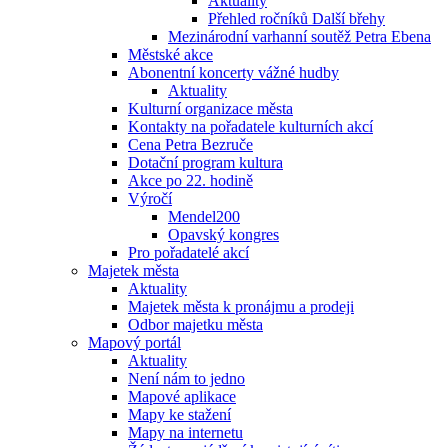
Aktuality
Přehled ročníků Další břehy
Mezinárodní varhanní soutěž Petra Ebena
Městské akce
Abonentní koncerty vážné hudby
Aktuality
Kulturní organizace města
Kontakty na pořadatele kulturních akcí
Cena Petra Bezruče
Dotační program kultura
Akce po 22. hodině
Výročí
Mendel200
Opavský kongres
Pro pořadatelé akcí
Majetek města
Aktuality
Majetek města k pronájmu a prodeji
Odbor majetku města
Mapový portál
Aktuality
Není nám to jedno
Mapové aplikace
Mapy ke stažení
Mapy na internetu