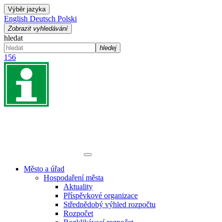
Výběr jazyka
English
Deutsch
Polski
Zobrazit vyhledávání
hledat
hledej
156
Město a úřad
Hospodaření města
Aktuality
Příspěvkové organizace
Střednědobý výhled rozpočtu
Rozpočet