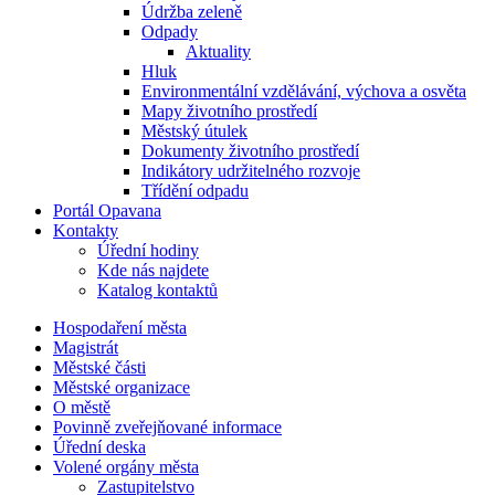
Údržba zeleně
Odpady
Aktuality
Hluk
Environmentální vzdělávání, výchova a osvěta
Mapy životního prostředí
Městský útulek
Dokumenty životního prostředí
Indikátory udržitelného rozvoje
Třídění odpadu
Portál Opavana
Kontakty
Úřední hodiny
Kde nás najdete
Katalog kontaktů
Hospodaření města
Magistrát
Městské části
Městské organizace
O městě
Povinně zveřejňované informace
Úřední deska
Volené orgány města
Zastupitelstvo