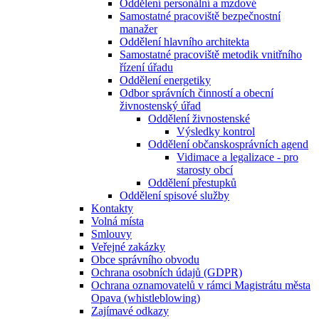
Oddělení personální a mzdové
Samostatné pracoviště bezpečnostní
manažer
Oddělení hlavního architekta
Samostatné pracoviště metodik vnitřního
řízení úřadu
Oddělení energetiky
Odbor správních činností a obecní
živnostenský úřad
Oddělení živnostenské
Výsledky kontrol
Oddělení občanskosprávních agend
Vidimace a legalizace - pro
starosty obcí
Oddělení přestupků
Oddělení spisové služby
Kontakty
Volná místa
Smlouvy
Veřejné zakázky
Obce správního obvodu
Ochrana osobních údajů (GDPR)
Ochrana oznamovatelů v rámci Magistrátu města
Opava (whistleblowing)
Zajímavé odkazy