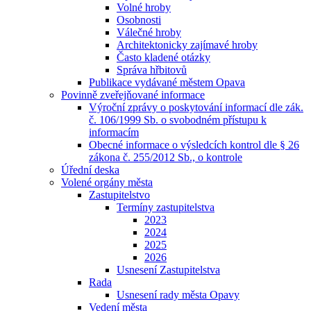
Volné hroby
Osobnosti
Válečné hroby
Architektonicky zajímavé hroby
Často kladené otázky
Správa hřbitovů
Publikace vydávané městem Opava
Povinně zveřejňované informace
Výroční zprávy o poskytování informací dle zák.
č. 106/1999 Sb. o svobodném přístupu k
informacím
Obecné informace o výsledcích kontrol dle § 26
zákona č. 255/2012 Sb., o kontrole
Úřední deska
Volené orgány města
Zastupitelstvo
Termíny zastupitelstva
2023
2024
2025
2026
Usnesení Zastupitelstva
Rada
Usnesení rady města Opavy
Vedení města