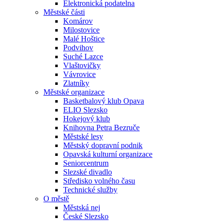
Elektronická podatelna
Městské části
Komárov
Milostovice
Malé Hoštice
Podvihov
Suché Lazce
Vlaštovičky
Vávrovice
Zlatníky
Městské organizace
Basketbalový klub Opava
ELIO Slezsko
Hokejový klub
Knihovna Petra Bezruče
Městské lesy
Městský dopravní podnik
Opavská kulturní organizace
Seniorcentrum
Slezské divadlo
Středisko volného času
Technické služby
O městě
Městská nej
České Slezsko