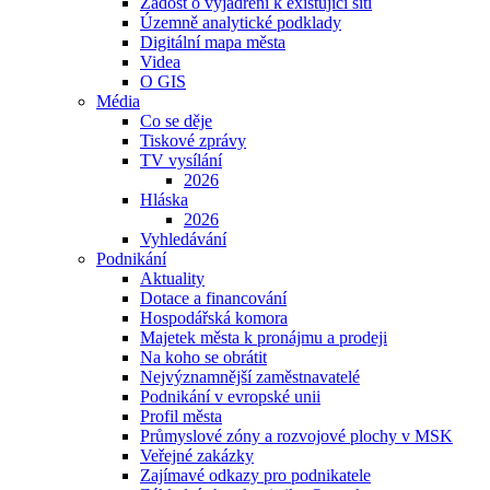
Žádost o vyjádření k existující síti
Územně analytické podklady
Digitální mapa města
Videa
O GIS
Média
Co se děje
Tiskové zprávy
TV vysílání
2026
Hláska
2026
Vyhledávání
Podnikání
Aktuality
Dotace a financování
Hospodářská komora
Majetek města k pronájmu a prodeji
Na koho se obrátit
Nejvýznamnější zaměstnavatelé
Podnikání v evropské unii
Profil města
Průmyslové zóny a rozvojové plochy v MSK
Veřejné zakázky
Zajímavé odkazy pro podnikatele