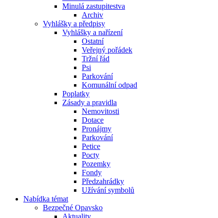
Minulá zastupitestva
Archiv
Vyhlášky a předpisy
Vyhlášky a nařízení
Ostatní
Veřejný pořádek
Tržní řád
Psi
Parkování
Komunální odpad
Poplatky
Zásady a pravidla
Nemovitosti
Dotace
Pronájmy
Parkování
Petice
Pocty
Pozemky
Fondy
Předzahrádky
Užívání symbolů
Nabídka témat
Bezpečné Opavsko
Aktuality