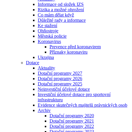
Informace od složek IZS
Rizika a možné ohrožení
Co mám dělat když
Důležité rady a informace
Ke stažení
Ohňostroje
Městská policie
Koronavirus
Prevence před koronavirem
Příznaky koronaviru
Ukrajina
Dotace
Aktuality
Dotační programy 2027
Dotační programy 2026
Dotační programy 2025
Neinvestiční účelové dotace
Investiční účelové dotace pro sportovní
infrastrukturu
Evidence skutečných majitelů právnických osob
Archiv
Dotační programy 2020
Dotační programy 2021
Dotační programy 2022
Dotační programy 2023