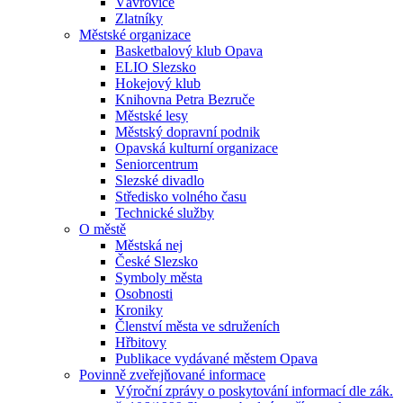
Vávrovice
Zlatníky
Městské organizace
Basketbalový klub Opava
ELIO Slezsko
Hokejový klub
Knihovna Petra Bezruče
Městské lesy
Městský dopravní podnik
Opavská kulturní organizace
Seniorcentrum
Slezské divadlo
Středisko volného času
Technické služby
O městě
Městská nej
České Slezsko
Symboly města
Osobnosti
Kroniky
Členství města ve sdruženích
Hřbitovy
Publikace vydávané městem Opava
Povinně zveřejňované informace
Výroční zprávy o poskytování informací dle zák.