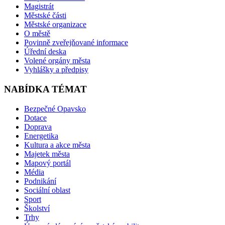
Magistrát
Městské části
Městské organizace
O městě
Povinně zveřejňované informace
Úřední deska
Volené orgány města
Vyhlášky a předpisy
NABÍDKA TÉMAT
Bezpečné Opavsko
Dotace
Doprava
Energetika
Kultura a akce města
Majetek města
Mapový portál
Média
Podnikání
Sociální oblast
Sport
Školství
Trhy