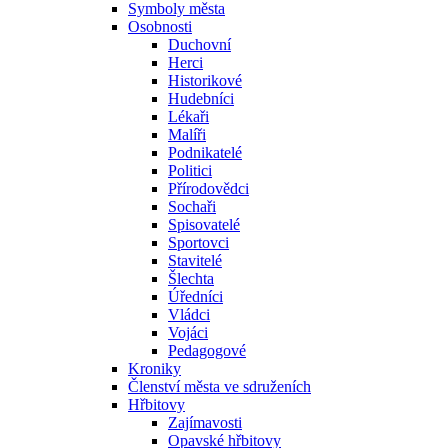
Symboly města
Osobnosti
Duchovní
Herci
Historikové
Hudebníci
Lékaři
Malíři
Podnikatelé
Politici
Přírodovědci
Sochaři
Spisovatelé
Sportovci
Stavitelé
Šlechta
Úředníci
Vládci
Vojáci
Pedagogové
Kroniky
Členství města ve sdruženích
Hřbitovy
Zajímavosti
Opavské hřbitovy