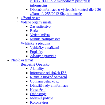
č. 106/1999 Sb. o svobodném přístupu k
informacím
Obecné informace o výsledcích kontrol dle § 26
zákona č. 255/2012 Sb., o kontrole
Úřední deska
Volené orgány města
Zastupitelstvo
Rada
Vedení města
Minulá zastupitestva
Vyhlášky a předpisy
Vyhlášky a nařízení
Poplatky
Zásady a pravidla
Nabídka témat
Bezpečné Opavsko
Aktuality
Informace od složek IZS
Rizika a možné ohrožení
Co mám dělat když
Důležité rady a informace
Ke stažení
Ohňostroje
Městská policie
Koronavirus