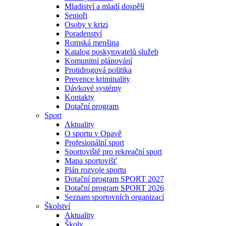
Mladiství a mladí dospělí
Senioři
Osoby v krizi
Poradenství
Romská menšina
Katalog poskytovatelů služeb
Komunitní plánování
Protidrogová politika
Prevence kriminality
Dávkové systémy
Kontakty
Dotační program
Sport
Aktuality
O sportu v Opavě
Profesionální sport
Sportoviště pro rekreační sport
Mapa sportovišť
Plán rozvoje sportu
Dotační program SPORT 2027
Dotační program SPORT 2026
Seznam sportovních organizací
Školství
Aktuality
Školy