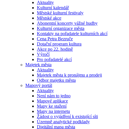
Aktuality
Kulturní kalendář
Městské kulturní festivaly
Městské akce
Abonentní koncerty vážné hudby
Kulturní organizace města
Kontakty na pořadatele kulturních akcí
Cena Petra Bezruče
Dotační program kultura
Akce po 22. hodině
Výročí
Pro pořadatelé akcí
Majetek města
Aktuality
Majetek města k pronájmu a prodeji
Odbor majetku města
Mapový portál
Aktuality
Není nám to jedno
Mapové aplikace
Mapy ke stažení
Mapy na internetu
Žádost o vyjádření k existující síti
Územně analytické podklady
Digitální mapa města