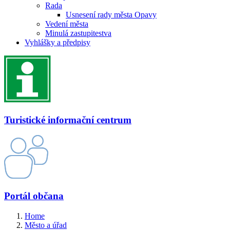
Rada
Usnesení rady města Opavy
Vedení města
Minulá zastupitestva
Vyhlášky a předpisy
Turistické informační centrum
Portál občana
Home
Město a úřad