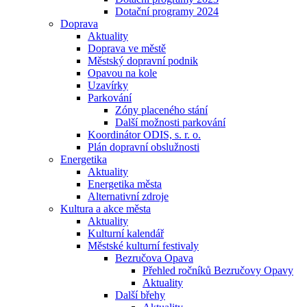
Dotační programy 2024
Doprava
Aktuality
Doprava ve městě
Městský dopravní podnik
Opavou na kole
Uzavírky
Parkování
Zóny placeného stání
Další možnosti parkování
Koordinátor ODIS, s. r. o.
Plán dopravní obslužnosti
Energetika
Aktuality
Energetika města
Alternativní zdroje
Kultura a akce města
Aktuality
Kulturní kalendář
Městské kulturní festivaly
Bezručova Opava
Přehled ročníků Bezručovy Opavy
Aktuality
Další břehy