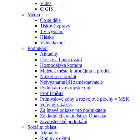
Videa
O GIS
Média
Co se děje
Tiskové zprávy
TV vysílání
Hláska
Vyhledávání
Podnikání
Aktuality
Dotace a financování
Hospodářská komora
Majetek města k pronájmu a prodeji
Na koho se obrátit
Nejvýznamnější zaměstnavatelé
Podnikání v evropské unii
Profil města
Průmyslové zóny a rozvojové plochy v MSK
Veřejné zakázky
Zajímavé odkazy pro podnikatele
Základní charakteristiky Opavska
Živnostenské podnikání
Sociální oblast
Aktuality
Rodiny s dětmi