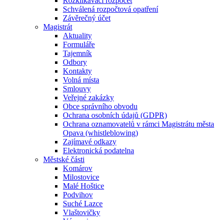
Rozklikávací rozpočet
Schválená rozpočtová opatření
Závěrečný účet
Magistrát
Aktuality
Formuláře
Tajemník
Odbory
Kontakty
Volná místa
Smlouvy
Veřejné zakázky
Obce správního obvodu
Ochrana osobních údajů (GDPR)
Ochrana oznamovatelů v rámci Magistrátu města
Opava (whistleblowing)
Zajímavé odkazy
Elektronická podatelna
Městské části
Komárov
Milostovice
Malé Hoštice
Podvihov
Suché Lazce
Vlaštovičky