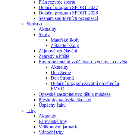
Plán rozvoje sportu
Dotační program SPORT 2027
Dotační program SPORT 2026
Seznam sportovních organizací
Školství
Aktuality
Školy
Mateřské školy
Základní školy
Zájmové vzdělávání
Zahrady a hřiště
Environmentální vzdělávání, výchova a osvěta
Aktuality
Den Země
Den Stromů
Dotační program Životní prostředí a
EVVO
Opavské zastupitelstvo dětí a mládeže
Přestupky na úseku školství
Úspěchy žáků
Trhy
Aktuality
Farmářské trhy
Velikonoční jarmark
Vánoční trhy