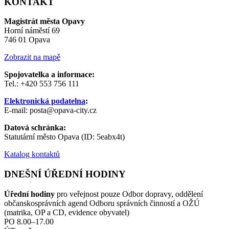
KONTAKT
Magistrát města Opavy
Horní náměstí 69
746 01 Opava
Zobrazit na mapě
Spojovatelka a informace:
Tel.: +420 553 756 111
Elektronická podatelna
:
E-mail: posta@opava-city.cz
Datová schránka:
Statutární město Opava (ID: 5eabx4t)
Katalog kontaktů
DNEŠNÍ ÚŘEDNÍ HODINY
Úřední hodiny
pro veřejnost pouze Odbor dopravy, oddělení
občanskosprávních agend Odboru správních činností a OŽÚ
(matrika, OP a CD, evidence obyvatel)
PO 8.00–17.00