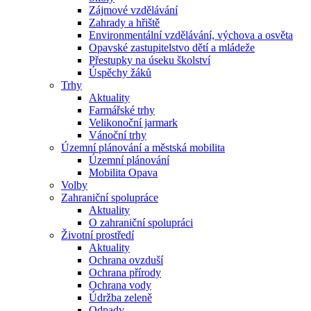
Zájmové vzdělávání
Zahrady a hřiště
Environmentální vzdělávání, výchova a osvěta
Opavské zastupitelstvo dětí a mládeže
Přestupky na úseku školství
Úspěchy žáků
Trhy
Aktuality
Farmářské trhy
Velikonoční jarmark
Vánoční trhy
Územní plánování a městská mobilita
Územní plánování
Mobilita Opava
Volby
Zahraniční spolupráce
Aktuality
O zahraniční spolupráci
Životní prostředí
Aktuality
Ochrana ovzduší
Ochrana přírody
Ochrana vody
Údržba zeleně
Odpady