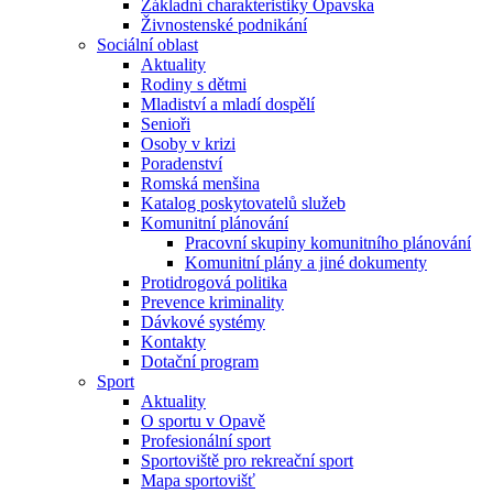
Základní charakteristiky Opavska
Živnostenské podnikání
Sociální oblast
Aktuality
Rodiny s dětmi
Mladiství a mladí dospělí
Senioři
Osoby v krizi
Poradenství
Romská menšina
Katalog poskytovatelů služeb
Komunitní plánování
Pracovní skupiny komunitního plánování
Komunitní plány a jiné dokumenty
Protidrogová politika
Prevence kriminality
Dávkové systémy
Kontakty
Dotační program
Sport
Aktuality
O sportu v Opavě
Profesionální sport
Sportoviště pro rekreační sport
Mapa sportovišť