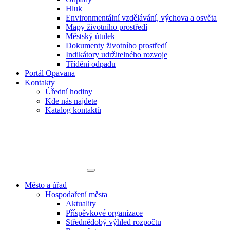
Hluk
Environmentální vzdělávání, výchova a osvěta
Mapy životního prostředí
Městský útulek
Dokumenty životního prostředí
Indikátory udržitelného rozvoje
Třídění odpadu
Portál Opavana
Kontakty
Úřední hodiny
Kde nás najdete
Katalog kontaktů
Město a úřad
Hospodaření města
Aktuality
Příspěvkové organizace
Střednědobý výhled rozpočtu