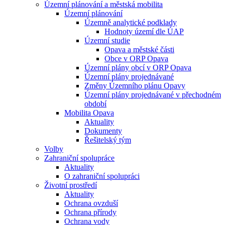
Územní plánování a městská mobilita
Územní plánování
Územně analytické podklady
Hodnoty území dle ÚAP
Územní studie
Opava a městské části
Obce v ORP Opava
Územní plány obcí v ORP Opava
Územní plány projednávané
Změny Územního plánu Opavy
Územní plány projednávané v přechodném
období
Mobilita Opava
Aktuality
Dokumenty
Řešitelský tým
Volby
Zahraniční spolupráce
Aktuality
O zahraniční spolupráci
Životní prostředí
Aktuality
Ochrana ovzduší
Ochrana přírody
Ochrana vody