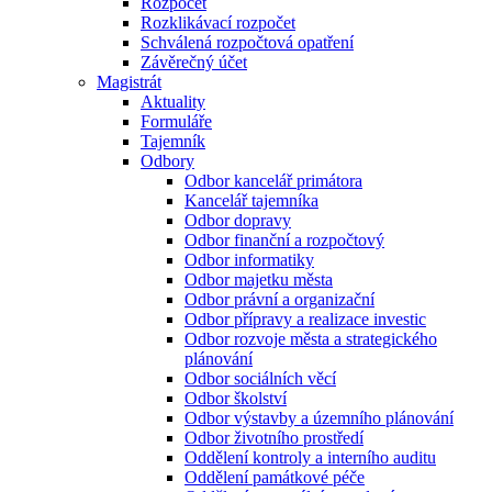
Rozpočet
Rozklikávací rozpočet
Schválená rozpočtová opatření
Závěrečný účet
Magistrát
Aktuality
Formuláře
Tajemník
Odbory
Odbor kancelář primátora
Kancelář tajemníka
Odbor dopravy
Odbor finanční a rozpočtový
Odbor informatiky
Odbor majetku města
Odbor právní a organizační
Odbor přípravy a realizace investic
Odbor rozvoje města a strategického
plánování
Odbor sociálních věcí
Odbor školství
Odbor výstavby a územního plánování
Odbor životního prostředí
Oddělení kontroly a interního auditu
Oddělení památkové péče