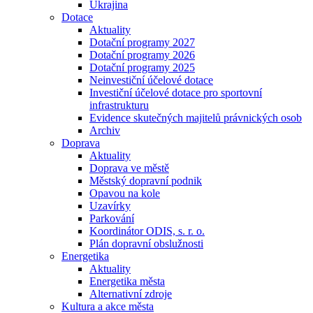
Ukrajina
Dotace
Aktuality
Dotační programy 2027
Dotační programy 2026
Dotační programy 2025
Neinvestiční účelové dotace
Investiční účelové dotace pro sportovní
infrastrukturu
Evidence skutečných majitelů právnických osob
Archiv
Doprava
Aktuality
Doprava ve městě
Městský dopravní podnik
Opavou na kole
Uzavírky
Parkování
Koordinátor ODIS, s. r. o.
Plán dopravní obslužnosti
Energetika
Aktuality
Energetika města
Alternativní zdroje
Kultura a akce města