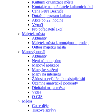
Kulturní organizace města
Kontakty na pořadatele kulturních akcí
Cena Petra Bezruče
Dotační program kultura
Akce po 22. hodině
Výročí
Pro pořadatelé akcí
Majetek města
Aktuality
Majetek města k pronájmu a prodeji
Odbor majetku města
Mapový portál
Aktuality
Není nám to jedno
Mapové aplikace
Mapy ke stažení
Mapy na internetu
Žádost o vyjádření k existující síti
Územně analytické podklady
Digitální mapa města
Videa
O GIS
Média
Co se děje
Tiskové zprávy