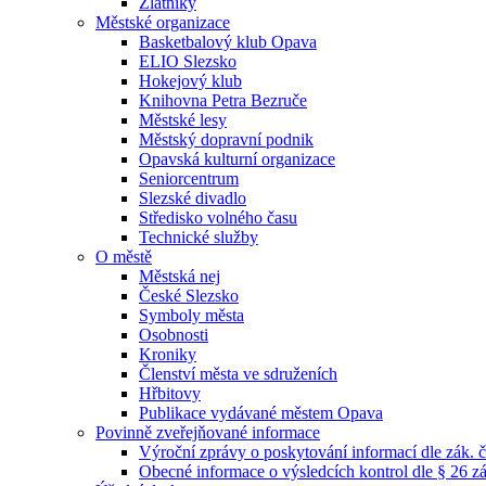
Zlatníky
Městské organizace
Basketbalový klub Opava
ELIO Slezsko
Hokejový klub
Knihovna Petra Bezruče
Městské lesy
Městský dopravní podnik
Opavská kulturní organizace
Seniorcentrum
Slezské divadlo
Středisko volného času
Technické služby
O městě
Městská nej
České Slezsko
Symboly města
Osobnosti
Kroniky
Členství města ve sdruženích
Hřbitovy
Publikace vydávané městem Opava
Povinně zveřejňované informace
Výroční zprávy o poskytování informací dle zák. 
Obecné informace o výsledcích kontrol dle § 26 zá