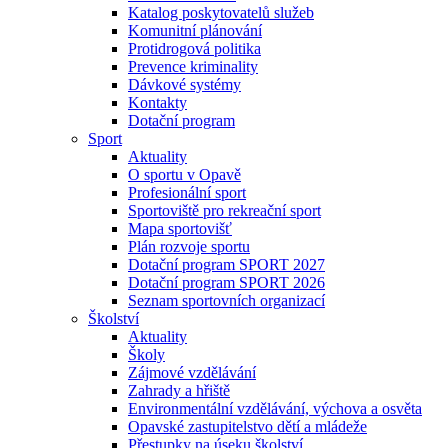
Katalog poskytovatelů služeb
Komunitní plánování
Protidrogová politika
Prevence kriminality
Dávkové systémy
Kontakty
Dotační program
Sport
Aktuality
O sportu v Opavě
Profesionální sport
Sportoviště pro rekreační sport
Mapa sportovišť
Plán rozvoje sportu
Dotační program SPORT 2027
Dotační program SPORT 2026
Seznam sportovních organizací
Školství
Aktuality
Školy
Zájmové vzdělávání
Zahrady a hřiště
Environmentální vzdělávání, výchova a osvěta
Opavské zastupitelstvo dětí a mládeže
Přestupky na úseku školství