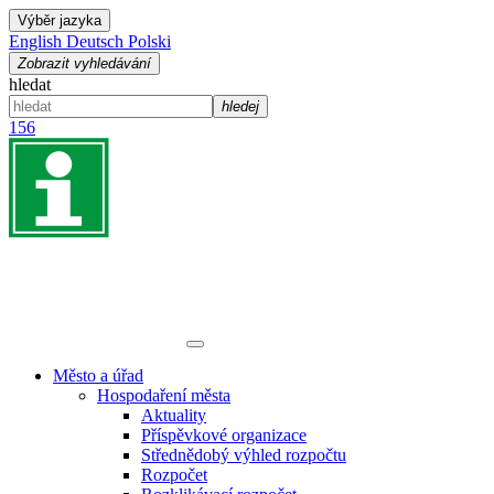
Výběr jazyka
English
Deutsch
Polski
Zobrazit vyhledávání
hledat
hledej
156
Město a úřad
Hospodaření města
Aktuality
Příspěvkové organizace
Střednědobý výhled rozpočtu
Rozpočet