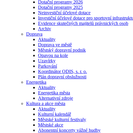
Dotační programy 2026
Dotační programy 2025
Neinvestiční účelové dotace
Investiční účelové dotace pro sportovní infrastrukt
Evidence skutečných majitelů právnických osob
Archiv
Doprava
Aktuality
Doprava ve městě
Městský dopravní podnik
Opavou na kole
Uzavírky
Parkování
Koordinátor ODIS, s. r. o.
Plán dopravní obslužnosti
Energetika
Aktuality
Energetika města
Alternativní zdroje
Kultura a akce města
Aktuality
Kulturní kalendář
Městské kulturní festivaly
Městské akce
Abonentní koncerty vážné hudby