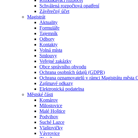
Rozklikávací rozpočet
Schválená rozpočtová opatření
Závěrečný účet
Magistrát
Aktuality
Formuláře
Tajemník
Odbory
Kontakty
Volná místa
Smlouvy
Veřejné zakázky
Obce správního obvodu
Ochrana osobních údajů (GDPR)
Ochrana oznamovatelů v rámci Magistrátu města 
Zajímavé odkazy
Elektronická podatelna
Městské části
Komárov
Milostovice
Malé Hoštice
Podvihov
Suché Lazce
Vlaštovičky
Vávrovice