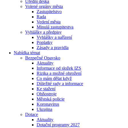
Úřední deska
Volené orgány města
Zastupitelstvo
Rada
Vedení města
Minulá zastupitestva
Vyhlášky a předpisy
Vyhlášky a nařízení
Poplatky
Zásady a pravidla
Nabídka témat
Bezpečné Opavsko
Aktuality
Informace od složek IZS
Rizika a možné ohrožení
Co mám dělat když
Důležité rady a informace
Ke stažení
Ohňostroje
Městská policie
Koronavirus
Ukrajina
Dotace
Aktuality
Dotační programy 2027