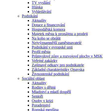
TV vysílání
Hláska
Vyhledávání
Podnikání
Aktuality
Dotace a financování
Hospodářská komora
Majetek města k pronájmu a prodeji
Na koho se obrátit
Nejvýznamnější zaměstnavatelé
Podnikání v evropské unii
Profil města
Průmyslové zóny a rozvojové plochy v MSK
Veřejné zakázky
Zajímavé odkazy pro podnikatele
Základní charakteristiky Opavska
Živnostenské podnikání
Sociální oblast
Aktuality
Rodiny s dětmi
Mladiství a mladí dospělí
Senioři
Osoby v krizi
Poradenství
Romská menšina