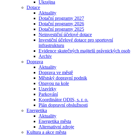
Ukrajina
Dotace
Aktuality
Dotační programy 2027
Dotační programy 2026
Dotační programy 2025
Neinvestiční účelové dotace
Investiční účelové dotace pro sportovní
infrastrukturu
Evidence skutečných majitelů právnických osob
Archiv
Doprava
Aktuality
Doprava ve městě
Městský dopravní podnik
Opavou na kole
Uzavírky
Parkování
Koordinátor ODIS, s. r. o.
Plán dopravní obslužnosti
Energetika
Aktuality
Energetika města
Alternativní zdroje
Kultura a akce města