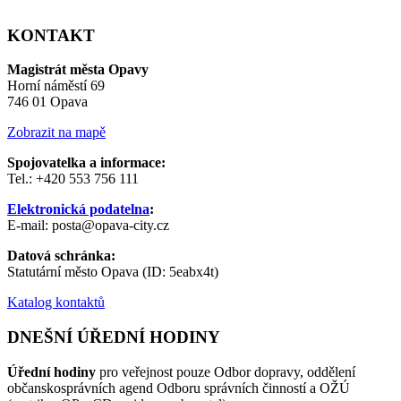
KONTAKT
Magistrát města Opavy
Horní náměstí 69
746 01 Opava
Zobrazit na mapě
Spojovatelka a informace:
Tel.: +420 553 756 111
Elektronická podatelna
:
E-mail: posta@opava-city.cz
Datová schránka:
Statutární město Opava (ID: 5eabx4t)
Katalog kontaktů
DNEŠNÍ ÚŘEDNÍ HODINY
Úřední hodiny
pro veřejnost pouze Odbor dopravy, oddělení
občanskosprávních agend Odboru správních činností a OŽÚ