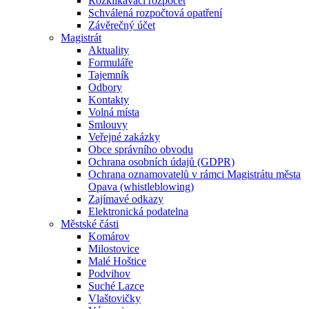
Rozklikávací rozpočet
Schválená rozpočtová opatření
Závěrečný účet
Magistrát
Aktuality
Formuláře
Tajemník
Odbory
Kontakty
Volná místa
Smlouvy
Veřejné zakázky
Obce správního obvodu
Ochrana osobních údajů (GDPR)
Ochrana oznamovatelů v rámci Magistrátu města
Opava (whistleblowing)
Zajímavé odkazy
Elektronická podatelna
Městské části
Komárov
Milostovice
Malé Hoštice
Podvihov
Suché Lazce
Vlaštovičky