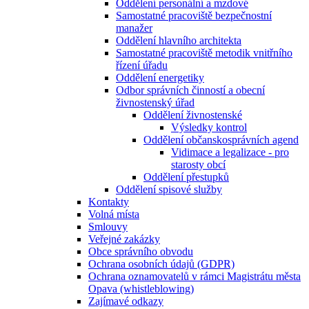
Oddělení personální a mzdové
Samostatné pracoviště bezpečnostní
manažer
Oddělení hlavního architekta
Samostatné pracoviště metodik vnitřního
řízení úřadu
Oddělení energetiky
Odbor správních činností a obecní
živnostenský úřad
Oddělení živnostenské
Výsledky kontrol
Oddělení občanskosprávních agend
Vidimace a legalizace - pro
starosty obcí
Oddělení přestupků
Oddělení spisové služby
Kontakty
Volná místa
Smlouvy
Veřejné zakázky
Obce správního obvodu
Ochrana osobních údajů (GDPR)
Ochrana oznamovatelů v rámci Magistrátu města
Opava (whistleblowing)
Zajímavé odkazy