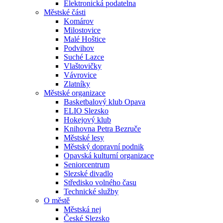
Elektronická podatelna
Městské části
Komárov
Milostovice
Malé Hoštice
Podvihov
Suché Lazce
Vlaštovičky
Vávrovice
Zlatníky
Městské organizace
Basketbalový klub Opava
ELIO Slezsko
Hokejový klub
Knihovna Petra Bezruče
Městské lesy
Městský dopravní podnik
Opavská kulturní organizace
Seniorcentrum
Slezské divadlo
Středisko volného času
Technické služby
O městě
Městská nej
České Slezsko