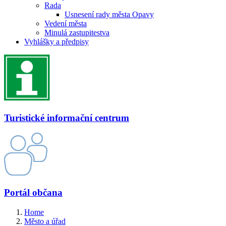
Rada
Usnesení rady města Opavy
Vedení města
Minulá zastupitestva
Vyhlášky a předpisy
Turistické informační centrum
Portál občana
Home
Město a úřad