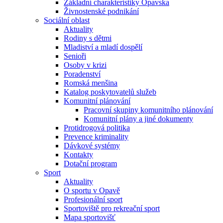
Základní charakteristiky Opavska
Živnostenské podnikání
Sociální oblast
Aktuality
Rodiny s dětmi
Mladiství a mladí dospělí
Senioři
Osoby v krizi
Poradenství
Romská menšina
Katalog poskytovatelů služeb
Komunitní plánování
Pracovní skupiny komunitního plánování
Komunitní plány a jiné dokumenty
Protidrogová politika
Prevence kriminality
Dávkové systémy
Kontakty
Dotační program
Sport
Aktuality
O sportu v Opavě
Profesionální sport
Sportoviště pro rekreační sport
Mapa sportovišť