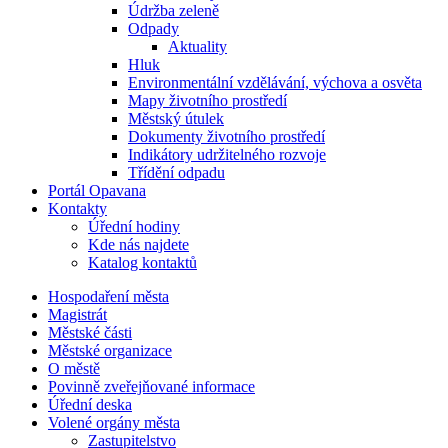
Údržba zeleně
Odpady
Aktuality
Hluk
Environmentální vzdělávání, výchova a osvěta
Mapy životního prostředí
Městský útulek
Dokumenty životního prostředí
Indikátory udržitelného rozvoje
Třídění odpadu
Portál Opavana
Kontakty
Úřední hodiny
Kde nás najdete
Katalog kontaktů
Hospodaření města
Magistrát
Městské části
Městské organizace
O městě
Povinně zveřejňované informace
Úřední deska
Volené orgány města
Zastupitelstvo