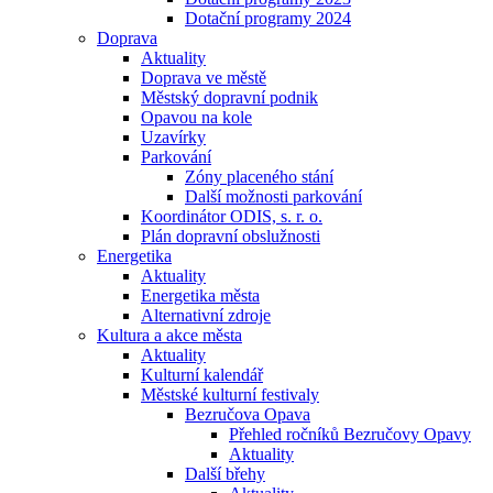
Dotační programy 2024
Doprava
Aktuality
Doprava ve městě
Městský dopravní podnik
Opavou na kole
Uzavírky
Parkování
Zóny placeného stání
Další možnosti parkování
Koordinátor ODIS, s. r. o.
Plán dopravní obslužnosti
Energetika
Aktuality
Energetika města
Alternativní zdroje
Kultura a akce města
Aktuality
Kulturní kalendář
Městské kulturní festivaly
Bezručova Opava
Přehled ročníků Bezručovy Opavy
Aktuality
Další břehy