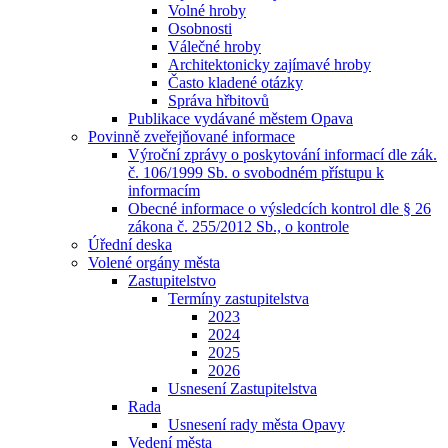
Volné hroby
Osobnosti
Válečné hroby
Architektonicky zajímavé hroby
Často kladené otázky
Správa hřbitovů
Publikace vydávané městem Opava
Povinně zveřejňované informace
Výroční zprávy o poskytování informací dle zák.
č. 106/1999 Sb. o svobodném přístupu k
informacím
Obecné informace o výsledcích kontrol dle § 26
zákona č. 255/2012 Sb., o kontrole
Úřední deska
Volené orgány města
Zastupitelstvo
Termíny zastupitelstva
2023
2024
2025
2026
Usnesení Zastupitelstva
Rada
Usnesení rady města Opavy
Vedení města