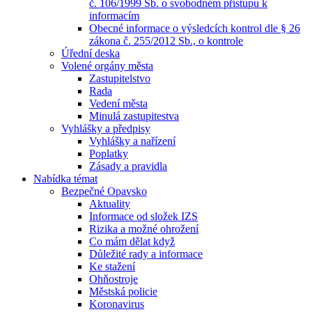
č. 106/1999 Sb. o svobodném přístupu k
informacím
Obecné informace o výsledcích kontrol dle § 26
zákona č. 255/2012 Sb., o kontrole
Úřední deska
Volené orgány města
Zastupitelstvo
Rada
Vedení města
Minulá zastupitestva
Vyhlášky a předpisy
Vyhlášky a nařízení
Poplatky
Zásady a pravidla
Nabídka témat
Bezpečné Opavsko
Aktuality
Informace od složek IZS
Rizika a možné ohrožení
Co mám dělat když
Důležité rady a informace
Ke stažení
Ohňostroje
Městská policie
Koronavirus