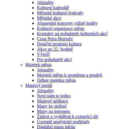
Aktuality
Kulturní kalendář
Městské kulturní festivaly
Městské akce
Abonentní koncerty vážné hudby
Kulturní organizace města
Kontakty na pořadatele kulturních akcí
Cena Petra Bezruče
Dotační program kultura
Akce po 22. hodině
Výročí
Pro pořadatelé akcí
Majetek města
Aktuality
Majetek města k pronájmu a prodeji
Odbor majetku města
Mapový portál
Aktuality
Není nám to jedno
Mapové aplikace
Mapy ke stažení
Mapy na internetu
Žádost o vyjádření k existující síti
Územně analytické podklady
Digitální mapa města