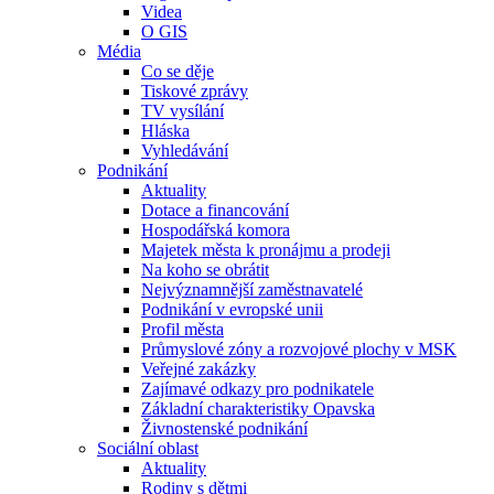
Videa
O GIS
Média
Co se děje
Tiskové zprávy
TV vysílání
Hláska
Vyhledávání
Podnikání
Aktuality
Dotace a financování
Hospodářská komora
Majetek města k pronájmu a prodeji
Na koho se obrátit
Nejvýznamnější zaměstnavatelé
Podnikání v evropské unii
Profil města
Průmyslové zóny a rozvojové plochy v MSK
Veřejné zakázky
Zajímavé odkazy pro podnikatele
Základní charakteristiky Opavska
Živnostenské podnikání
Sociální oblast
Aktuality
Rodiny s dětmi