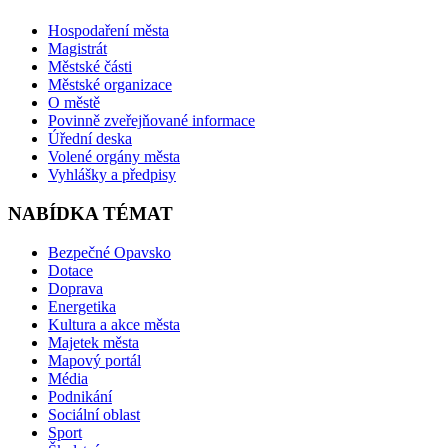
Hospodaření města
Magistrát
Městské části
Městské organizace
O městě
Povinně zveřejňované informace
Úřední deska
Volené orgány města
Vyhlášky a předpisy
NABÍDKA TÉMAT
Bezpečné Opavsko
Dotace
Doprava
Energetika
Kultura a akce města
Majetek města
Mapový portál
Média
Podnikání
Sociální oblast
Sport