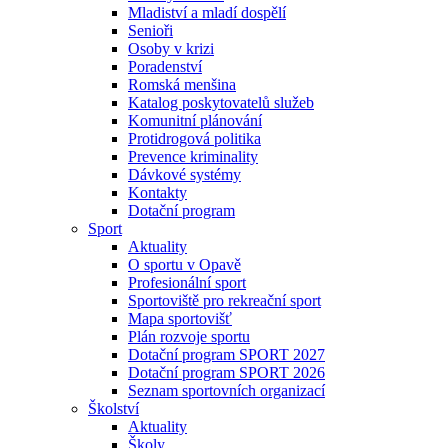
Mladiství a mladí dospělí
Senioři
Osoby v krizi
Poradenství
Romská menšina
Katalog poskytovatelů služeb
Komunitní plánování
Protidrogová politika
Prevence kriminality
Dávkové systémy
Kontakty
Dotační program
Sport
Aktuality
O sportu v Opavě
Profesionální sport
Sportoviště pro rekreační sport
Mapa sportovišť
Plán rozvoje sportu
Dotační program SPORT 2027
Dotační program SPORT 2026
Seznam sportovních organizací
Školství
Aktuality
Školy