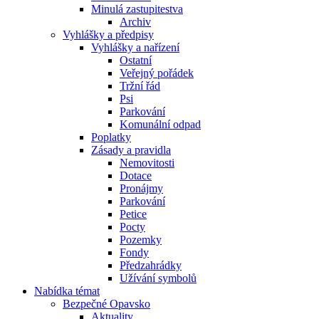
Minulá zastupitestva
Archiv
Vyhlášky a předpisy
Vyhlášky a nařízení
Ostatní
Veřejný pořádek
Tržní řád
Psi
Parkování
Komunální odpad
Poplatky
Zásady a pravidla
Nemovitosti
Dotace
Pronájmy
Parkování
Petice
Pocty
Pozemky
Fondy
Předzahrádky
Užívání symbolů
Nabídka témat
Bezpečné Opavsko
Aktuality