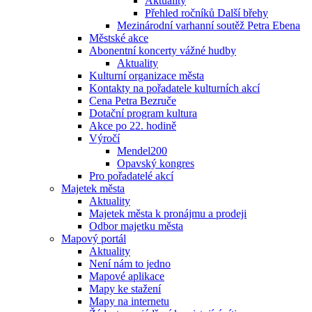
Aktuality
Přehled ročníků Další břehy
Mezinárodní varhanní soutěž Petra Ebena
Městské akce
Abonentní koncerty vážné hudby
Aktuality
Kulturní organizace města
Kontakty na pořadatele kulturních akcí
Cena Petra Bezruče
Dotační program kultura
Akce po 22. hodině
Výročí
Mendel200
Opavský kongres
Pro pořadatelé akcí
Majetek města
Aktuality
Majetek města k pronájmu a prodeji
Odbor majetku města
Mapový portál
Aktuality
Není nám to jedno
Mapové aplikace
Mapy ke stažení
Mapy na internetu