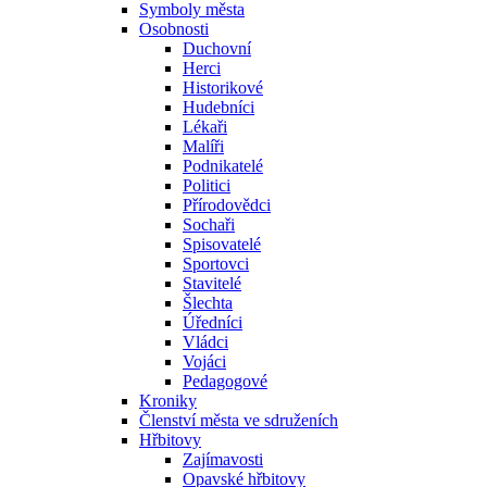
Symboly města
Osobnosti
Duchovní
Herci
Historikové
Hudebníci
Lékaři
Malíři
Podnikatelé
Politici
Přírodovědci
Sochaři
Spisovatelé
Sportovci
Stavitelé
Šlechta
Úředníci
Vládci
Vojáci
Pedagogové
Kroniky
Členství města ve sdruženích
Hřbitovy
Zajímavosti
Opavské hřbitovy