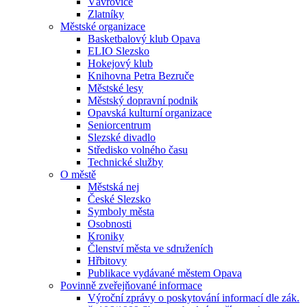
Vávrovice
Zlatníky
Městské organizace
Basketbalový klub Opava
ELIO Slezsko
Hokejový klub
Knihovna Petra Bezruče
Městské lesy
Městský dopravní podnik
Opavská kulturní organizace
Seniorcentrum
Slezské divadlo
Středisko volného času
Technické služby
O městě
Městská nej
České Slezsko
Symboly města
Osobnosti
Kroniky
Členství města ve sdruženích
Hřbitovy
Publikace vydávané městem Opava
Povinně zveřejňované informace
Výroční zprávy o poskytování informací dle zák.