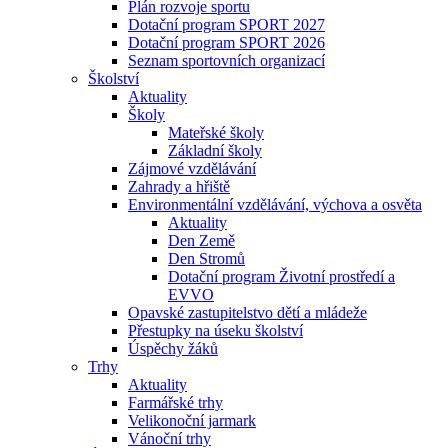
Plán rozvoje sportu
Dotační program SPORT 2027
Dotační program SPORT 2026
Seznam sportovních organizací
Školství
Aktuality
Školy
Mateřské školy
Základní školy
Zájmové vzdělávání
Zahrady a hřiště
Environmentální vzdělávání, výchova a osvěta
Aktuality
Den Země
Den Stromů
Dotační program Životní prostředí a
EVVO
Opavské zastupitelstvo dětí a mládeže
Přestupky na úseku školství
Úspěchy žáků
Trhy
Aktuality
Farmářské trhy
Velikonoční jarmark
Vánoční trhy