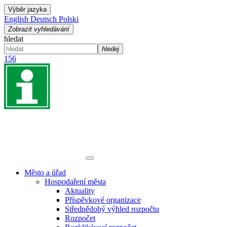
Výběr jazyka
English
Deutsch
Polski
Zobrazit vyhledávání
hledat
hledej
156
Město a úřad
Hospodaření města
Aktuality
Příspěvkové organizace
Střednědobý výhled rozpočtu
Rozpočet