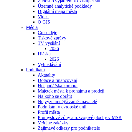
Žádost o vyjádření k existující síti
Územně analytické podklady
Digitální mapa města
Videa
O GIS
Média
Co se děje
Tiskové zprávy
TV vysílání
2026
Hláska
2026
Vyhledávání
Podnikání
Aktuality
Dotace a financování
Hospodářská komora
Majetek města k pronájmu a prodeji
Na koho se obrátit
Nejvýznamnější zaměstnavatelé
Podnikání v evropské unii
Profil města
Průmyslové zóny a rozvojové plochy v MSK
Veřejné zakázky
Zajímavé odkazy pro podnikatele