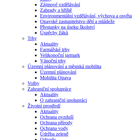
Zájmové vzdělávání
Zahrady a hřiště
Environmentální vzdělávání, výchova a osvěta
Opavské zastupitelstvo dětí a mládeže
Přestupky na úseku školství
Úspěchy žáků
Trhy
Aktuality
Farmářské trhy
Velikonoční jarmark
Vánoční trhy
Územní plánování a městská mobilita
Územní plánování
Mobilita Opava
Volby
Zahraniční spolupráce
Aktuality
O zahraniční spolupráci
Životní prostředí
Aktuality
Ochrana ovzduší
Ochrana přírody
Ochrana vody
Údržba zeleně
Odpady