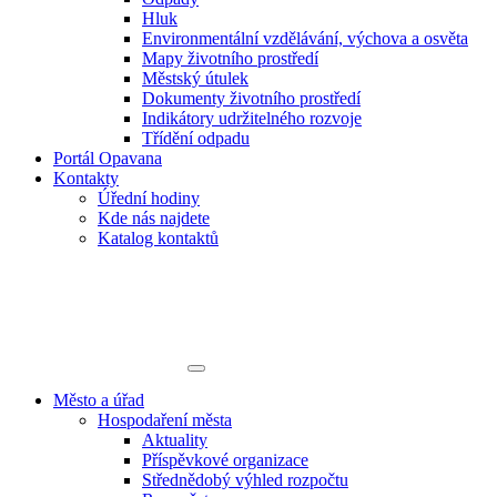
Hluk
Environmentální vzdělávání, výchova a osvěta
Mapy životního prostředí
Městský útulek
Dokumenty životního prostředí
Indikátory udržitelného rozvoje
Třídění odpadu
Portál Opavana
Kontakty
Úřední hodiny
Kde nás najdete
Katalog kontaktů
Město a úřad
Hospodaření města
Aktuality
Příspěvkové organizace
Střednědobý výhled rozpočtu