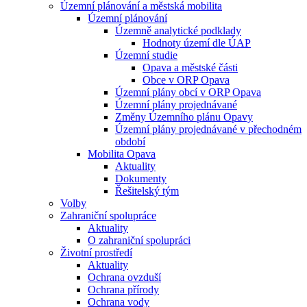
Územní plánování a městská mobilita
Územní plánování
Územně analytické podklady
Hodnoty území dle ÚAP
Územní studie
Opava a městské části
Obce v ORP Opava
Územní plány obcí v ORP Opava
Územní plány projednávané
Změny Územního plánu Opavy
Územní plány projednávané v přechodném
období
Mobilita Opava
Aktuality
Dokumenty
Řešitelský tým
Volby
Zahraniční spolupráce
Aktuality
O zahraniční spolupráci
Životní prostředí
Aktuality
Ochrana ovzduší
Ochrana přírody
Ochrana vody