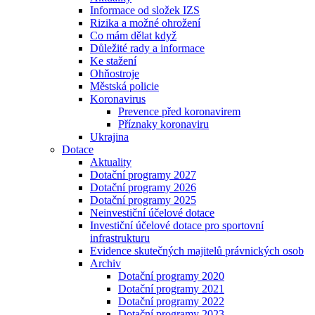
Informace od složek IZS
Rizika a možné ohrožení
Co mám dělat když
Důležité rady a informace
Ke stažení
Ohňostroje
Městská policie
Koronavirus
Prevence před koronavirem
Příznaky koronaviru
Ukrajina
Dotace
Aktuality
Dotační programy 2027
Dotační programy 2026
Dotační programy 2025
Neinvestiční účelové dotace
Investiční účelové dotace pro sportovní
infrastrukturu
Evidence skutečných majitelů právnických osob
Archiv
Dotační programy 2020
Dotační programy 2021
Dotační programy 2022
Dotační programy 2023