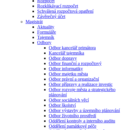
Rozpočet
Rozklikávací rozpočet
Schválená rozpočtová opatření
Závěrečný účet
Magistrát
Aktuality
Formuláře
Tajemník
Odbory
Odbor kancelář primátora
Kancelář tajemníka
Odbor dopravy
Odbor finanční a rozpočtový
Odbor informatiky
Odbor majetku města
Odbor právní a organizační
Odbor přípravy a realizace investic
Odbor rozvoje města a strategického
plánování
Odbor sociálních věcí
Odbor školství
Odbor výstavby a územního plánování
Odbor životního prostředí
Oddělení kontroly a interního auditu
Oddělení památkové péče