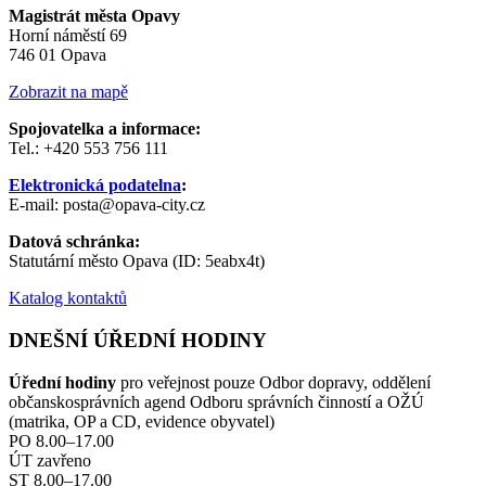
Magistrát města Opavy
Horní náměstí 69
746 01 Opava
Zobrazit na mapě
Spojovatelka a informace:
Tel.: +420 553 756 111
Elektronická podatelna
:
E-mail: posta@opava-city.cz
Datová schránka:
Statutární město Opava (ID: 5eabx4t)
Katalog kontaktů
DNEŠNÍ ÚŘEDNÍ HODINY
Úřední hodiny
pro veřejnost pouze Odbor dopravy, oddělení
občanskosprávních agend Odboru správních činností a OŽÚ
(matrika, OP a CD, evidence obyvatel)
PO 8.00–17.00
ÚT zavřeno
ST 8.00–17.00