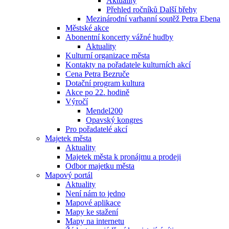
Aktuality
Přehled ročníků Další břehy
Mezinárodní varhanní soutěž Petra Ebena
Městské akce
Abonentní koncerty vážné hudby
Aktuality
Kulturní organizace města
Kontakty na pořadatele kulturních akcí
Cena Petra Bezruče
Dotační program kultura
Akce po 22. hodině
Výročí
Mendel200
Opavský kongres
Pro pořadatelé akcí
Majetek města
Aktuality
Majetek města k pronájmu a prodeji
Odbor majetku města
Mapový portál
Aktuality
Není nám to jedno
Mapové aplikace
Mapy ke stažení
Mapy na internetu