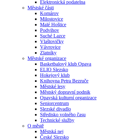
Elektronická podatelna
Městské části
Komárov
Milostovice
Malé Hoštice
Podvihov
Suché Lazce
Vlaštovičky
Vávrovice
Zlatníky
Městské organizace
Basketbalový klub Opava
ELIO Slezsko
Hokejový klub
Knihovna Petra Bezruče
Městské lesy
Městský dopravní podnik
Opavská kulturní organizace
Seniorcentrum
Slezské divadlo
Středisko volného času
Technické služby
O městě
Městská nej
České Slezsko