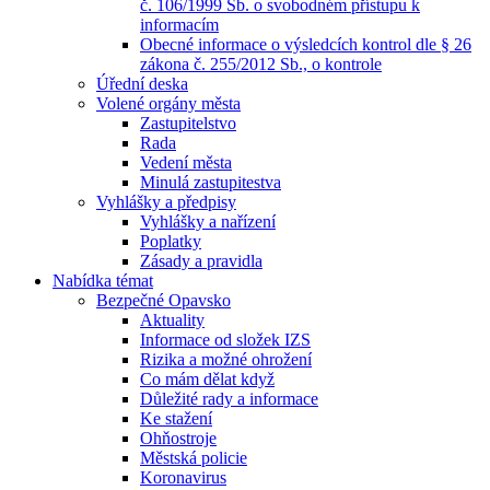
č. 106/1999 Sb. o svobodném přístupu k
informacím
Obecné informace o výsledcích kontrol dle § 26
zákona č. 255/2012 Sb., o kontrole
Úřední deska
Volené orgány města
Zastupitelstvo
Rada
Vedení města
Minulá zastupitestva
Vyhlášky a předpisy
Vyhlášky a nařízení
Poplatky
Zásady a pravidla
Nabídka témat
Bezpečné Opavsko
Aktuality
Informace od složek IZS
Rizika a možné ohrožení
Co mám dělat když
Důležité rady a informace
Ke stažení
Ohňostroje
Městská policie
Koronavirus