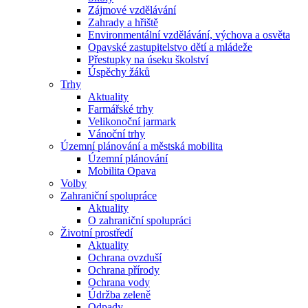
Zájmové vzdělávání
Zahrady a hřiště
Environmentální vzdělávání, výchova a osvěta
Opavské zastupitelstvo dětí a mládeže
Přestupky na úseku školství
Úspěchy žáků
Trhy
Aktuality
Farmářské trhy
Velikonoční jarmark
Vánoční trhy
Územní plánování a městská mobilita
Územní plánování
Mobilita Opava
Volby
Zahraniční spolupráce
Aktuality
O zahraniční spolupráci
Životní prostředí
Aktuality
Ochrana ovzduší
Ochrana přírody
Ochrana vody
Údržba zeleně
Odpady