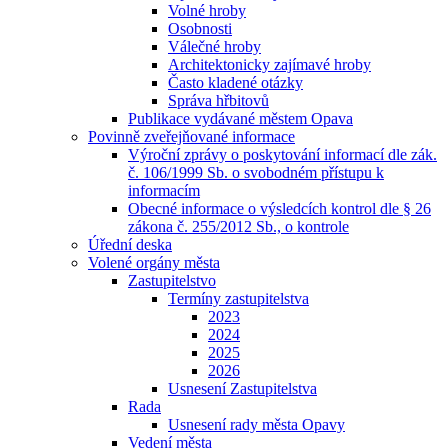
Volné hroby
Osobnosti
Válečné hroby
Architektonicky zajímavé hroby
Často kladené otázky
Správa hřbitovů
Publikace vydávané městem Opava
Povinně zveřejňované informace
Výroční zprávy o poskytování informací dle zák.
č. 106/1999 Sb. o svobodném přístupu k
informacím
Obecné informace o výsledcích kontrol dle § 26
zákona č. 255/2012 Sb., o kontrole
Úřední deska
Volené orgány města
Zastupitelstvo
Termíny zastupitelstva
2023
2024
2025
2026
Usnesení Zastupitelstva
Rada
Usnesení rady města Opavy
Vedení města