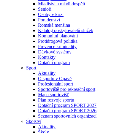
Mladiství a mladí dospělí
Senioři
Osoby v krizi
Poradenství
Romská menšina
Katalog poskytovatelů služeb
Komunitní plánování
Protidrogová politika
Prevence kriminality
Dávkové systémy
Kontakty
Dotační program
Sport
Aktuality
O sportu v Opavě
Profesionální sport
Sportoviště pro rekreační sport
Mapa sportovišť
Plán rozvoje sportu
Dotační program SPORT 2027
Dotační program SPORT 2026
Seznam sportovních organizací
Školství
Aktuality
Školy