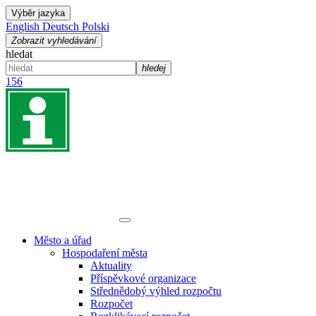
Výběr jazyka
English
Deutsch
Polski
Zobrazit vyhledávání
hledat
hledej
156
Město a úřad
Hospodaření města
Aktuality
Příspěvkové organizace
Střednědobý výhled rozpočtu
Rozpočet