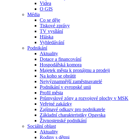
Videa
O GIS
Média
Co se děje
Tiskové zprávy
TV vysílání
Hláska
Vyhledávání
Podnikání
Aktuality
Dotace a financování
Hospodářská komora
Majetek města k pronájmu a prodeji
Na koho se obrátit
Nejvýznamnější zaměstnavatelé
Podnikání v evropské unii
Profil města
Průmyslové zóny a rozvojové plochy v MSK
Veřejné zakázky
Zajímavé odkazy pro podnikatele
Základní charakteristiky Opavska
Živnostenské podnikání
Sociální oblast
Aktuality
Rodiny s dětmi