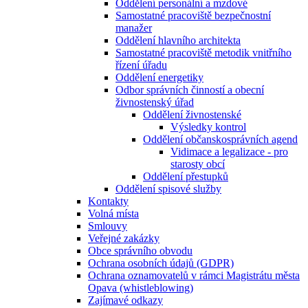
Oddělení personální a mzdové
Samostatné pracoviště bezpečnostní
manažer
Oddělení hlavního architekta
Samostatné pracoviště metodik vnitřního
řízení úřadu
Oddělení energetiky
Odbor správních činností a obecní
živnostenský úřad
Oddělení živnostenské
Výsledky kontrol
Oddělení občanskosprávních agend
Vidimace a legalizace - pro
starosty obcí
Oddělení přestupků
Oddělení spisové služby
Kontakty
Volná místa
Smlouvy
Veřejné zakázky
Obce správního obvodu
Ochrana osobních údajů (GDPR)
Ochrana oznamovatelů v rámci Magistrátu města
Opava (whistleblowing)
Zajímavé odkazy