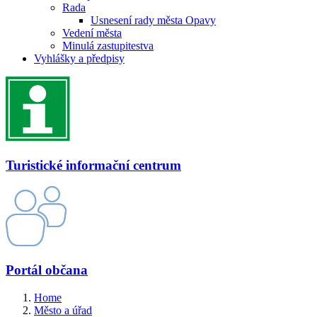
Rada
Usnesení rady města Opavy
Vedení města
Minulá zastupitestva
Vyhlášky a předpisy
Turistické informační centrum
Portál občana
Home
Město a úřad