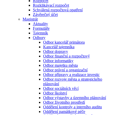
Rozpočet
Rozklikávací rozpočet
Schválená rozpočtová opatření
Závěrečný účet
Magistrát
Aktuality
Formuláře
Tajemník
Odbory
Odbor kancelář primátora
Kancelář tajemníka
Odbor dopravy
Odbor finanční a rozpočtový
Odbor informatiky
Odbor majetku města
Odbor právní a organizační
Odbor přípravy a realizace investic
Odbor rozvoje města a strategického
plánování
Odbor sociálních věcí
Odbor školství
Odbor výstavby a územního plánování
Odbor životního prostředí
Oddělení kontroly a interního auditu
Oddělení památkové péče