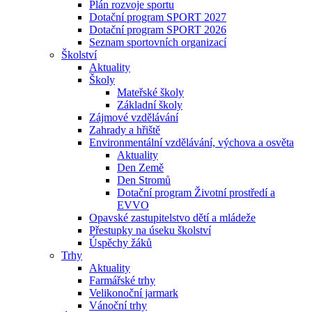
Plán rozvoje sportu
Dotační program SPORT 2027
Dotační program SPORT 2026
Seznam sportovních organizací
Školství
Aktuality
Školy
Mateřské školy
Základní školy
Zájmové vzdělávání
Zahrady a hřiště
Environmentální vzdělávání, výchova a osvěta
Aktuality
Den Země
Den Stromů
Dotační program Životní prostředí a
EVVO
Opavské zastupitelstvo dětí a mládeže
Přestupky na úseku školství
Úspěchy žáků
Trhy
Aktuality
Farmářské trhy
Velikonoční jarmark
Vánoční trhy