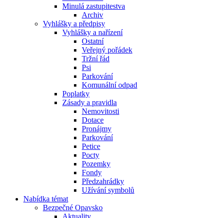
Minulá zastupitestva
Archiv
Vyhlášky a předpisy
Vyhlášky a nařízení
Ostatní
Veřejný pořádek
Tržní řád
Psi
Parkování
Komunální odpad
Poplatky
Zásady a pravidla
Nemovitosti
Dotace
Pronájmy
Parkování
Petice
Pocty
Pozemky
Fondy
Předzahrádky
Užívání symbolů
Nabídka témat
Bezpečné Opavsko
Aktuality