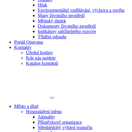
Hluk
Environmentální vzdělávání, výchova a osvěta
Mapy životního prostředí
Městský útulek
Dokumenty životního prostředí
Indikátory udržitelného rozvoje
Třídění odpadu
Portál Opavana
Kontakty
Úřední hodiny
Kde nás najdete
Katalog kontaktů
Město a úřad
Hospodaření města
Aktuality
Příspěvkové organizace
Střednědobý výhled rozpočtu