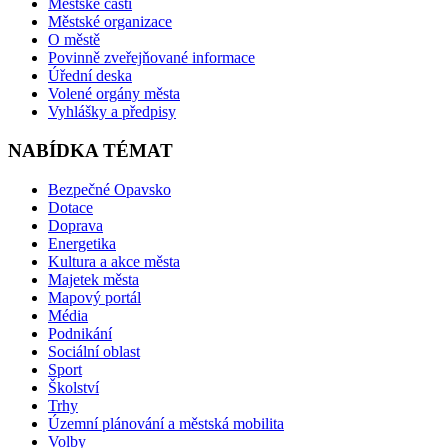
Městské části
Městské organizace
O městě
Povinně zveřejňované informace
Úřední deska
Volené orgány města
Vyhlášky a předpisy
NABÍDKA TÉMAT
Bezpečné Opavsko
Dotace
Doprava
Energetika
Kultura a akce města
Majetek města
Mapový portál
Média
Podnikání
Sociální oblast
Sport
Školství
Trhy
Územní plánování a městská mobilita
Volby