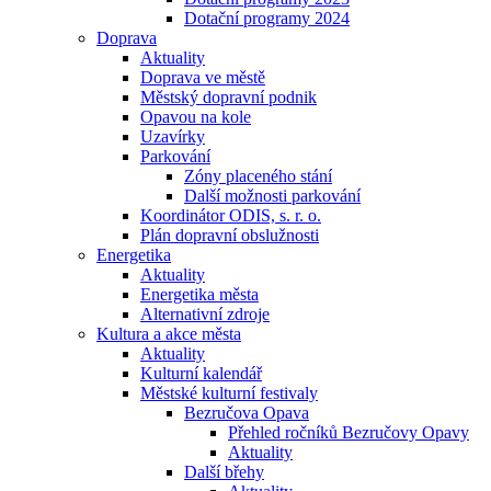
Dotační programy 2024
Doprava
Aktuality
Doprava ve městě
Městský dopravní podnik
Opavou na kole
Uzavírky
Parkování
Zóny placeného stání
Další možnosti parkování
Koordinátor ODIS, s. r. o.
Plán dopravní obslužnosti
Energetika
Aktuality
Energetika města
Alternativní zdroje
Kultura a akce města
Aktuality
Kulturní kalendář
Městské kulturní festivaly
Bezručova Opava
Přehled ročníků Bezručovy Opavy
Aktuality
Další břehy