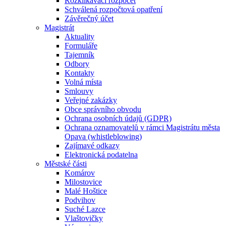
Rozklikávací rozpočet
Schválená rozpočtová opatření
Závěrečný účet
Magistrát
Aktuality
Formuláře
Tajemník
Odbory
Kontakty
Volná místa
Smlouvy
Veřejné zakázky
Obce správního obvodu
Ochrana osobních údajů (GDPR)
Ochrana oznamovatelů v rámci Magistrátu města
Opava (whistleblowing)
Zajímavé odkazy
Elektronická podatelna
Městské části
Komárov
Milostovice
Malé Hoštice
Podvihov
Suché Lazce
Vlaštovičky