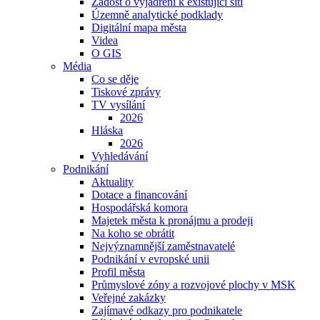
Žádost o vyjádření k existující síti
Územně analytické podklady
Digitální mapa města
Videa
O GIS
Média
Co se děje
Tiskové zprávy
TV vysílání
2026
Hláska
2026
Vyhledávání
Podnikání
Aktuality
Dotace a financování
Hospodářská komora
Majetek města k pronájmu a prodeji
Na koho se obrátit
Nejvýznamnější zaměstnavatelé
Podnikání v evropské unii
Profil města
Průmyslové zóny a rozvojové plochy v MSK
Veřejné zakázky
Zajímavé odkazy pro podnikatele