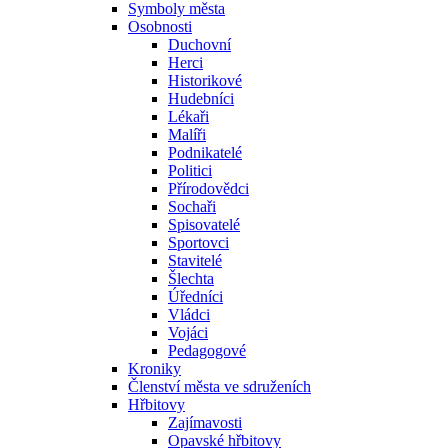
Symboly města
Osobnosti
Duchovní
Herci
Historikové
Hudebníci
Lékaři
Malíři
Podnikatelé
Politici
Přírodovědci
Sochaři
Spisovatelé
Sportovci
Stavitelé
Šlechta
Úředníci
Vládci
Vojáci
Pedagogové
Kroniky
Členství města ve sdruženích
Hřbitovy
Zajímavosti
Opavské hřbitovy