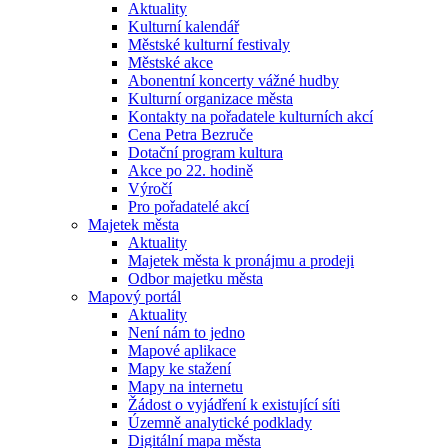
Aktuality
Kulturní kalendář
Městské kulturní festivaly
Městské akce
Abonentní koncerty vážné hudby
Kulturní organizace města
Kontakty na pořadatele kulturních akcí
Cena Petra Bezruče
Dotační program kultura
Akce po 22. hodině
Výročí
Pro pořadatelé akcí
Majetek města
Aktuality
Majetek města k pronájmu a prodeji
Odbor majetku města
Mapový portál
Aktuality
Není nám to jedno
Mapové aplikace
Mapy ke stažení
Mapy na internetu
Žádost o vyjádření k existující síti
Územně analytické podklady
Digitální mapa města