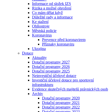
Informace od složek IZS
Rizika a možné ohrožení
Co mám dělat když
Důležité rady a informace
Ke stažení
Ohňostroje
Městská policie
Koronavirus
Prevence před koronavirem
Příznaky koronaviru
Ukrajina
Dotace
Aktuality
Dotační programy 2027
Dotační programy 2026
Dotační programy 2025
Neinvestiční účelové dotace
Investiční účelové dotace pro sportovní
infrastrukturu
Evidence skutečných majitelů právnických osob
Archiv
Dotační programy 2020
Dotační programy 2021
Dotační programy 2022
Dotační programy 2023