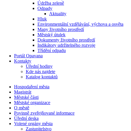
Údržba zeleně
Odpady
Aktuality
Hluk
Environmentální vzdělávání, výchova a osvěta
Mapy životního prostředí
Městský útulek
Dokumenty životního prostředí
Indikátory udržitelného rozvoje
Třídění odpadu
Portál Opavana
Kontakty
Úřední hodiny
Kde nás najdete
Katalog kontaktů
Hospodaření města
Magistrát
Městské části
Městské organizace
O městě
Povinně zveřejňované informace
Úřední deska
Volené orgány města
Zastupitelstvo