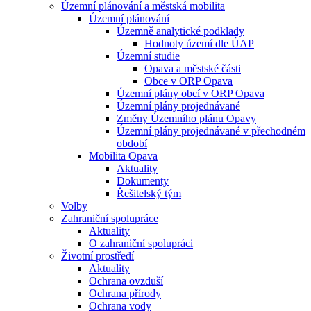
Územní plánování a městská mobilita
Územní plánování
Územně analytické podklady
Hodnoty území dle ÚAP
Územní studie
Opava a městské části
Obce v ORP Opava
Územní plány obcí v ORP Opava
Územní plány projednávané
Změny Územního plánu Opavy
Územní plány projednávané v přechodném
období
Mobilita Opava
Aktuality
Dokumenty
Řešitelský tým
Volby
Zahraniční spolupráce
Aktuality
O zahraniční spolupráci
Životní prostředí
Aktuality
Ochrana ovzduší
Ochrana přírody
Ochrana vody