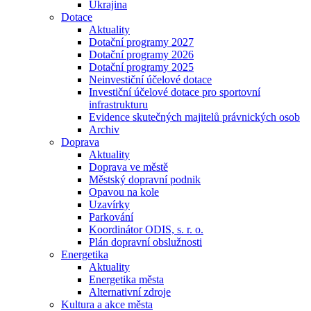
Ukrajina
Dotace
Aktuality
Dotační programy 2027
Dotační programy 2026
Dotační programy 2025
Neinvestiční účelové dotace
Investiční účelové dotace pro sportovní
infrastrukturu
Evidence skutečných majitelů právnických osob
Archiv
Doprava
Aktuality
Doprava ve městě
Městský dopravní podnik
Opavou na kole
Uzavírky
Parkování
Koordinátor ODIS, s. r. o.
Plán dopravní obslužnosti
Energetika
Aktuality
Energetika města
Alternativní zdroje
Kultura a akce města