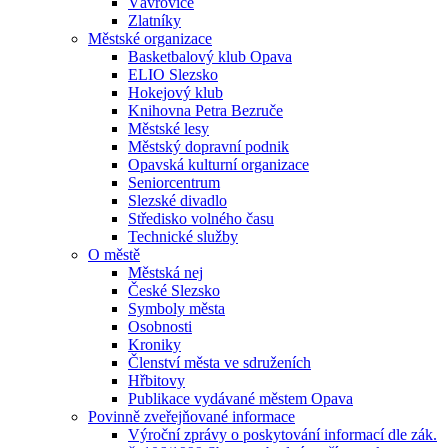
Vávrovice
Zlatníky
Městské organizace
Basketbalový klub Opava
ELIO Slezsko
Hokejový klub
Knihovna Petra Bezruče
Městské lesy
Městský dopravní podnik
Opavská kulturní organizace
Seniorcentrum
Slezské divadlo
Středisko volného času
Technické služby
O městě
Městská nej
České Slezsko
Symboly města
Osobnosti
Kroniky
Členství města ve sdruženích
Hřbitovy
Publikace vydávané městem Opava
Povinně zveřejňované informace
Výroční zprávy o poskytování informací dle zák.