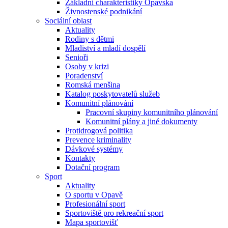
Základní charakteristiky Opavska
Živnostenské podnikání
Sociální oblast
Aktuality
Rodiny s dětmi
Mladiství a mladí dospělí
Senioři
Osoby v krizi
Poradenství
Romská menšina
Katalog poskytovatelů služeb
Komunitní plánování
Pracovní skupiny komunitního plánování
Komunitní plány a jiné dokumenty
Protidrogová politika
Prevence kriminality
Dávkové systémy
Kontakty
Dotační program
Sport
Aktuality
O sportu v Opavě
Profesionální sport
Sportoviště pro rekreační sport
Mapa sportovišť