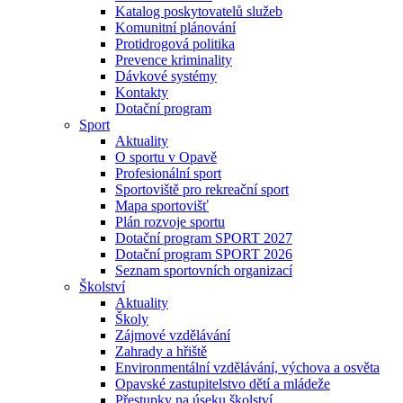
Katalog poskytovatelů služeb
Komunitní plánování
Protidrogová politika
Prevence kriminality
Dávkové systémy
Kontakty
Dotační program
Sport
Aktuality
O sportu v Opavě
Profesionální sport
Sportoviště pro rekreační sport
Mapa sportovišť
Plán rozvoje sportu
Dotační program SPORT 2027
Dotační program SPORT 2026
Seznam sportovních organizací
Školství
Aktuality
Školy
Zájmové vzdělávání
Zahrady a hřiště
Environmentální vzdělávání, výchova a osvěta
Opavské zastupitelstvo dětí a mládeže
Přestupky na úseku školství