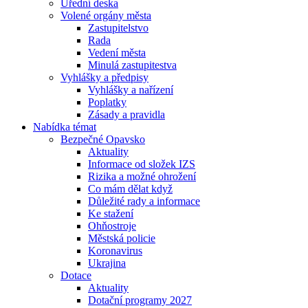
Úřední deska
Volené orgány města
Zastupitelstvo
Rada
Vedení města
Minulá zastupitestva
Vyhlášky a předpisy
Vyhlášky a nařízení
Poplatky
Zásady a pravidla
Nabídka témat
Bezpečné Opavsko
Aktuality
Informace od složek IZS
Rizika a možné ohrožení
Co mám dělat když
Důležité rady a informace
Ke stažení
Ohňostroje
Městská policie
Koronavirus
Ukrajina
Dotace
Aktuality
Dotační programy 2027