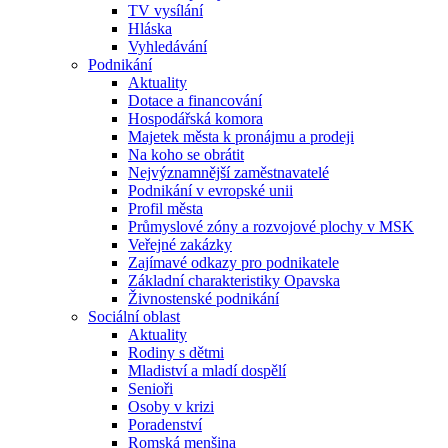
TV vysílání
Hláska
Vyhledávání
Podnikání
Aktuality
Dotace a financování
Hospodářská komora
Majetek města k pronájmu a prodeji
Na koho se obrátit
Nejvýznamnější zaměstnavatelé
Podnikání v evropské unii
Profil města
Průmyslové zóny a rozvojové plochy v MSK
Veřejné zakázky
Zajímavé odkazy pro podnikatele
Základní charakteristiky Opavska
Živnostenské podnikání
Sociální oblast
Aktuality
Rodiny s dětmi
Mladiství a mladí dospělí
Senioři
Osoby v krizi
Poradenství
Romská menšina