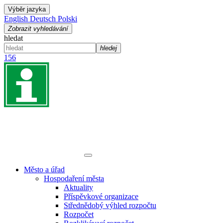
Výběr jazyka
English
Deutsch
Polski
Zobrazit vyhledávání
hledat
hledej
156
Město a úřad
Hospodaření města
Aktuality
Příspěvkové organizace
Střednědobý výhled rozpočtu
Rozpočet