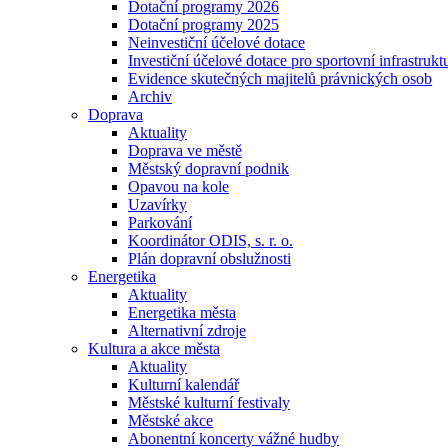
Dotační programy 2026
Dotační programy 2025
Neinvestiční účelové dotace
Investiční účelové dotace pro sportovní infrastrukt
Evidence skutečných majitelů právnických osob
Archiv
Doprava
Aktuality
Doprava ve městě
Městský dopravní podnik
Opavou na kole
Uzavírky
Parkování
Koordinátor ODIS, s. r. o.
Plán dopravní obslužnosti
Energetika
Aktuality
Energetika města
Alternativní zdroje
Kultura a akce města
Aktuality
Kulturní kalendář
Městské kulturní festivaly
Městské akce
Abonentní koncerty vážné hudby