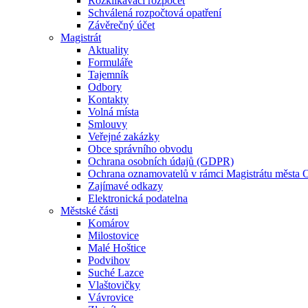
Rozklikávací rozpočet
Schválená rozpočtová opatření
Závěrečný účet
Magistrát
Aktuality
Formuláře
Tajemník
Odbory
Kontakty
Volná místa
Smlouvy
Veřejné zakázky
Obce správního obvodu
Ochrana osobních údajů (GDPR)
Ochrana oznamovatelů v rámci Magistrátu města 
Zajímavé odkazy
Elektronická podatelna
Městské části
Komárov
Milostovice
Malé Hoštice
Podvihov
Suché Lazce
Vlaštovičky
Vávrovice