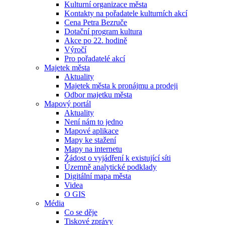
Kulturní organizace města
Kontakty na pořadatele kulturních akcí
Cena Petra Bezruče
Dotační program kultura
Akce po 22. hodině
Výročí
Pro pořadatelé akcí
Majetek města
Aktuality
Majetek města k pronájmu a prodeji
Odbor majetku města
Mapový portál
Aktuality
Není nám to jedno
Mapové aplikace
Mapy ke stažení
Mapy na internetu
Žádost o vyjádření k existující síti
Územně analytické podklady
Digitální mapa města
Videa
O GIS
Média
Co se děje
Tiskové zprávy