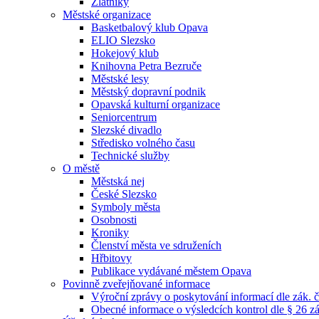
Zlatníky
Městské organizace
Basketbalový klub Opava
ELIO Slezsko
Hokejový klub
Knihovna Petra Bezruče
Městské lesy
Městský dopravní podnik
Opavská kulturní organizace
Seniorcentrum
Slezské divadlo
Středisko volného času
Technické služby
O městě
Městská nej
České Slezsko
Symboly města
Osobnosti
Kroniky
Členství města ve sdruženích
Hřbitovy
Publikace vydávané městem Opava
Povinně zveřejňované informace
Výroční zprávy o poskytování informací dle zák. 
Obecné informace o výsledcích kontrol dle § 26 zá