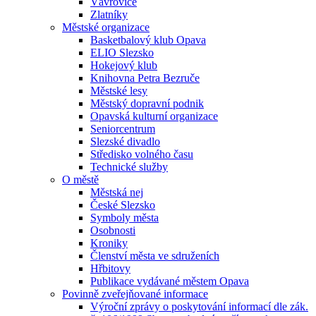
Vávrovice
Zlatníky
Městské organizace
Basketbalový klub Opava
ELIO Slezsko
Hokejový klub
Knihovna Petra Bezruče
Městské lesy
Městský dopravní podnik
Opavská kulturní organizace
Seniorcentrum
Slezské divadlo
Středisko volného času
Technické služby
O městě
Městská nej
České Slezsko
Symboly města
Osobnosti
Kroniky
Členství města ve sdruženích
Hřbitovy
Publikace vydávané městem Opava
Povinně zveřejňované informace
Výroční zprávy o poskytování informací dle zák.