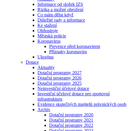
Informace od složek IZS
Rizika a možné ohrožení
Co mám dělat když
Důležité rady a informace
Ke stažení
Ohňostroje
Městská policie
Koronavirus
Prevence před koronavirem
Příznaky koronaviru
Ukrajina
Dotace
Aktuality
Dotační programy 2027
Dotační programy 2026
Dotační programy 2025
Neinvestiční účelové dotace
Investiční účelové dotace pro sportovní
infrastrukturu
Evidence skutečných majitelů právnických osob
Archiv
Dotační programy 2020
Dotační programy 2021
Dotační programy 2022
Dotační programy 2023