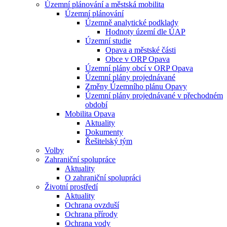
Územní plánování a městská mobilita
Územní plánování
Územně analytické podklady
Hodnoty území dle ÚAP
Územní studie
Opava a městské části
Obce v ORP Opava
Územní plány obcí v ORP Opava
Územní plány projednávané
Změny Územního plánu Opavy
Územní plány projednávané v přechodném
období
Mobilita Opava
Aktuality
Dokumenty
Řešitelský tým
Volby
Zahraniční spolupráce
Aktuality
O zahraniční spolupráci
Životní prostředí
Aktuality
Ochrana ovzduší
Ochrana přírody
Ochrana vody