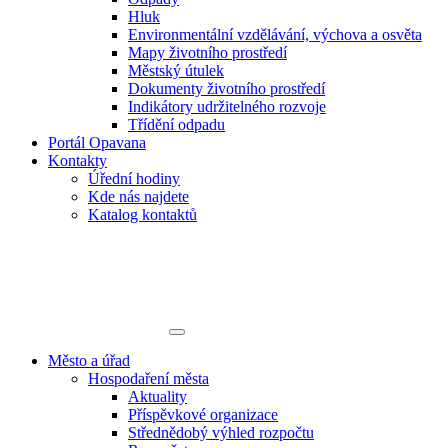
Hluk
Environmentální vzdělávání, výchova a osvěta
Mapy životního prostředí
Městský útulek
Dokumenty životního prostředí
Indikátory udržitelného rozvoje
Třídění odpadu
Portál Opavana
Kontakty
Úřední hodiny
Kde nás najdete
Katalog kontaktů
Město a úřad
Hospodaření města
Aktuality
Příspěvkové organizace
Střednědobý výhled rozpočtu