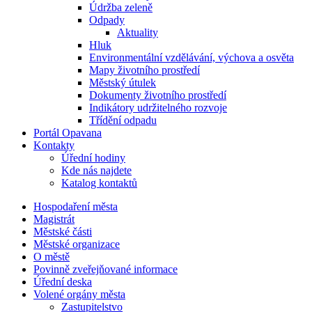
Údržba zeleně
Odpady
Aktuality
Hluk
Environmentální vzdělávání, výchova a osvěta
Mapy životního prostředí
Městský útulek
Dokumenty životního prostředí
Indikátory udržitelného rozvoje
Třídění odpadu
Portál Opavana
Kontakty
Úřední hodiny
Kde nás najdete
Katalog kontaktů
Hospodaření města
Magistrát
Městské části
Městské organizace
O městě
Povinně zveřejňované informace
Úřední deska
Volené orgány města
Zastupitelstvo