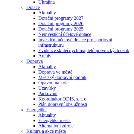
Ukrajina
Dotace
Aktuality
Dotační programy 2027
Dotační programy 2026
Dotační programy 2025
Neinvestiční účelové dotace
Investiční účelové dotace pro sportovní
infrastrukturu
Evidence skutečných majitelů právnických osob
Archiv
Doprava
Aktuality
Doprava ve městě
Městský dopravní podnik
Opavou na kole
Uzavírky
Parkování
Koordinátor ODIS, s. r. o.
Plán dopravní obslužnosti
Energetika
Aktuality
Energetika města
Alternativní zdroje
Kultura a akce města