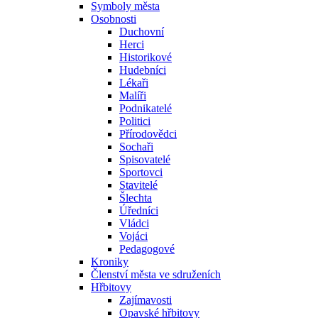
Symboly města
Osobnosti
Duchovní
Herci
Historikové
Hudebníci
Lékaři
Malíři
Podnikatelé
Politici
Přírodovědci
Sochaři
Spisovatelé
Sportovci
Stavitelé
Šlechta
Úředníci
Vládci
Vojáci
Pedagogové
Kroniky
Členství města ve sdruženích
Hřbitovy
Zajímavosti
Opavské hřbitovy