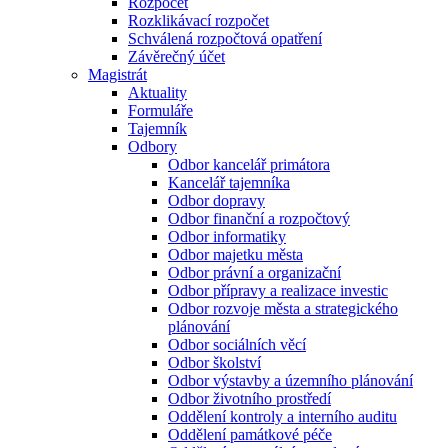
Rozpočet
Rozklikávací rozpočet
Schválená rozpočtová opatření
Závěrečný účet
Magistrát
Aktuality
Formuláře
Tajemník
Odbory
Odbor kancelář primátora
Kancelář tajemníka
Odbor dopravy
Odbor finanční a rozpočtový
Odbor informatiky
Odbor majetku města
Odbor právní a organizační
Odbor přípravy a realizace investic
Odbor rozvoje města a strategického
plánování
Odbor sociálních věcí
Odbor školství
Odbor výstavby a územního plánování
Odbor životního prostředí
Oddělení kontroly a interního auditu
Oddělení památkové péče