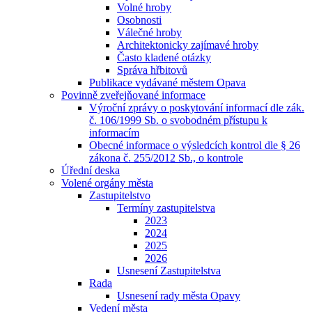
Volné hroby
Osobnosti
Válečné hroby
Architektonicky zajímavé hroby
Často kladené otázky
Správa hřbitovů
Publikace vydávané městem Opava
Povinně zveřejňované informace
Výroční zprávy o poskytování informací dle zák.
č. 106/1999 Sb. o svobodném přístupu k
informacím
Obecné informace o výsledcích kontrol dle § 26
zákona č. 255/2012 Sb., o kontrole
Úřední deska
Volené orgány města
Zastupitelstvo
Termíny zastupitelstva
2023
2024
2025
2026
Usnesení Zastupitelstva
Rada
Usnesení rady města Opavy
Vedení města