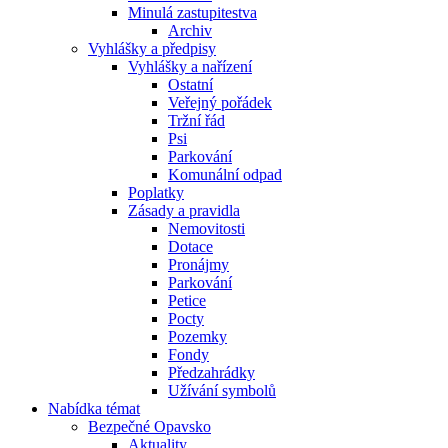
Minulá zastupitestva
Archiv
Vyhlášky a předpisy
Vyhlášky a nařízení
Ostatní
Veřejný pořádek
Tržní řád
Psi
Parkování
Komunální odpad
Poplatky
Zásady a pravidla
Nemovitosti
Dotace
Pronájmy
Parkování
Petice
Pocty
Pozemky
Fondy
Předzahrádky
Užívání symbolů
Nabídka témat
Bezpečné Opavsko
Aktuality