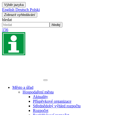
Výběr jazyka
English
Deutsch
Polski
Zobrazit vyhledávání
hledat
hledej
156
Město a úřad
Hospodaření města
Aktuality
Příspěvkové organizace
Střednědobý výhled rozpočtu
Rozpočet