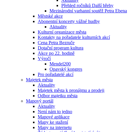
Aktuality
Přehled ročníků Další břehy
Mezinárodní varhanní soutěž Petra Ebena
Městské akce
Abonentní koncerty vážné hudby
Aktuality
Kulturní organizace města
Kontakty na pořadatele kulturních akcí
Cena Petra Bezruče
Dotační program kultura
Akce po 22. hodině
Výročí
Mendel200
Opavský kongres
Pro pořadatelé akcí
Majetek města
Aktuality
Majetek města k pronájmu a prodeji
Odbor majetku města
Mapový portál
Aktuality
Není nám to jedno
Mapové aplikace
Mapy ke stažení
Mapy na internetu