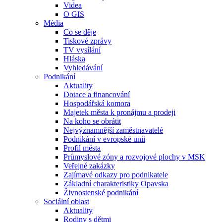
Videa
O GIS
Média
Co se děje
Tiskové zprávy
TV vysílání
Hláska
Vyhledávání
Podnikání
Aktuality
Dotace a financování
Hospodářská komora
Majetek města k pronájmu a prodeji
Na koho se obrátit
Nejvýznamnější zaměstnavatelé
Podnikání v evropské unii
Profil města
Průmyslové zóny a rozvojové plochy v MSK
Veřejné zakázky
Zajímavé odkazy pro podnikatele
Základní charakteristiky Opavska
Živnostenské podnikání
Sociální oblast
Aktuality
Rodiny s dětmi