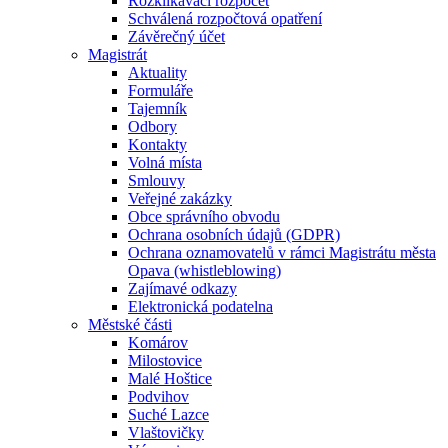
Rozklikávací rozpočet
Schválená rozpočtová opatření
Závěrečný účet
Magistrát
Aktuality
Formuláře
Tajemník
Odbory
Kontakty
Volná místa
Smlouvy
Veřejné zakázky
Obce správního obvodu
Ochrana osobních údajů (GDPR)
Ochrana oznamovatelů v rámci Magistrátu města
Opava (whistleblowing)
Zajímavé odkazy
Elektronická podatelna
Městské části
Komárov
Milostovice
Malé Hoštice
Podvihov
Suché Lazce
Vlaštovičky