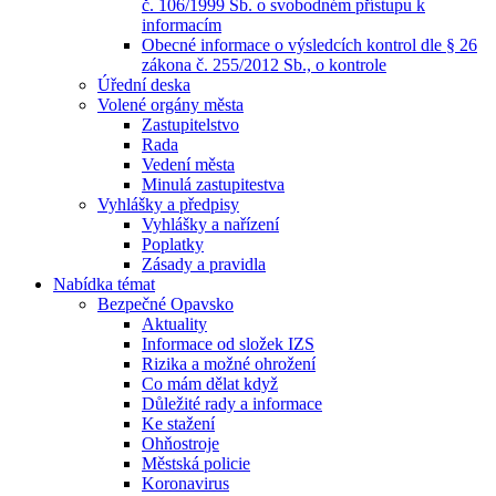
č. 106/1999 Sb. o svobodném přístupu k
informacím
Obecné informace o výsledcích kontrol dle § 26
zákona č. 255/2012 Sb., o kontrole
Úřední deska
Volené orgány města
Zastupitelstvo
Rada
Vedení města
Minulá zastupitestva
Vyhlášky a předpisy
Vyhlášky a nařízení
Poplatky
Zásady a pravidla
Nabídka témat
Bezpečné Opavsko
Aktuality
Informace od složek IZS
Rizika a možné ohrožení
Co mám dělat když
Důležité rady a informace
Ke stažení
Ohňostroje
Městská policie
Koronavirus