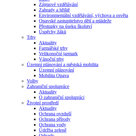
Zájmové vzdělávání
Zahrady a hřiště
Environmentální vzdělávání, výchova a osvěta
Opavské zastupitelstvo dětí a mládeže
Přestupky na úseku školství
Úspěchy žáků
Trhy
Aktuality
Farmářské trhy
Velikonoční jarmark
Vánoční trhy
Územní plánování a městská mobilita
Územní plánování
Mobilita Opava
Volby
Zahraniční spolupráce
Aktuality
O zahraniční spolupráci
Životní prostředí
Aktuality
Ochrana ovzduší
Ochrana přírody
Ochrana vody
Údržba zeleně
Odpady