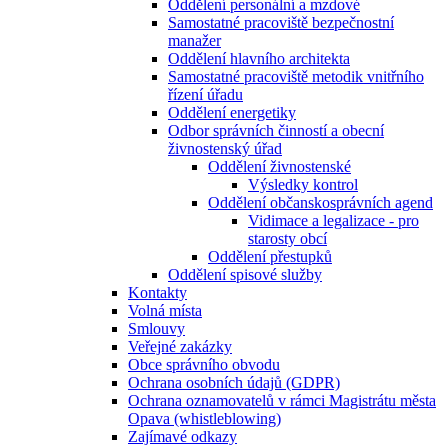
Oddělení personální a mzdové
Samostatné pracoviště bezpečnostní
manažer
Oddělení hlavního architekta
Samostatné pracoviště metodik vnitřního
řízení úřadu
Oddělení energetiky
Odbor správních činností a obecní
živnostenský úřad
Oddělení živnostenské
Výsledky kontrol
Oddělení občanskosprávních agend
Vidimace a legalizace - pro
starosty obcí
Oddělení přestupků
Oddělení spisové služby
Kontakty
Volná místa
Smlouvy
Veřejné zakázky
Obce správního obvodu
Ochrana osobních údajů (GDPR)
Ochrana oznamovatelů v rámci Magistrátu města
Opava (whistleblowing)
Zajímavé odkazy