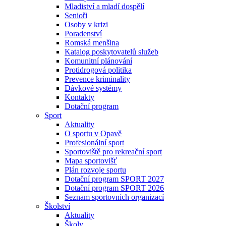
Mladiství a mladí dospělí
Senioři
Osoby v krizi
Poradenství
Romská menšina
Katalog poskytovatelů služeb
Komunitní plánování
Protidrogová politika
Prevence kriminality
Dávkové systémy
Kontakty
Dotační program
Sport
Aktuality
O sportu v Opavě
Profesionální sport
Sportoviště pro rekreační sport
Mapa sportovišť
Plán rozvoje sportu
Dotační program SPORT 2027
Dotační program SPORT 2026
Seznam sportovních organizací
Školství
Aktuality
Školy