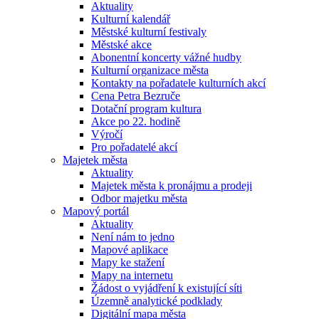
Aktuality
Kulturní kalendář
Městské kulturní festivaly
Městské akce
Abonentní koncerty vážné hudby
Kulturní organizace města
Kontakty na pořadatele kulturních akcí
Cena Petra Bezruče
Dotační program kultura
Akce po 22. hodině
Výročí
Pro pořadatelé akcí
Majetek města
Aktuality
Majetek města k pronájmu a prodeji
Odbor majetku města
Mapový portál
Aktuality
Není nám to jedno
Mapové aplikace
Mapy ke stažení
Mapy na internetu
Žádost o vyjádření k existující síti
Územně analytické podklady
Digitální mapa města