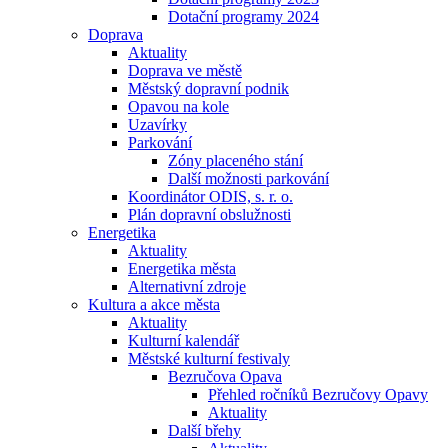
Dotační programy 2024
Doprava
Aktuality
Doprava ve městě
Městský dopravní podnik
Opavou na kole
Uzavírky
Parkování
Zóny placeného stání
Další možnosti parkování
Koordinátor ODIS, s. r. o.
Plán dopravní obslužnosti
Energetika
Aktuality
Energetika města
Alternativní zdroje
Kultura a akce města
Aktuality
Kulturní kalendář
Městské kulturní festivaly
Bezručova Opava
Přehled ročníků Bezručovy Opavy
Aktuality
Další břehy