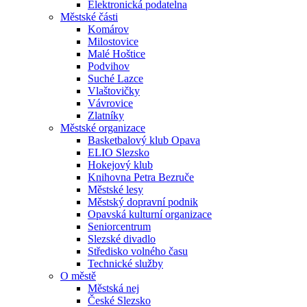
Elektronická podatelna
Městské části
Komárov
Milostovice
Malé Hoštice
Podvihov
Suché Lazce
Vlaštovičky
Vávrovice
Zlatníky
Městské organizace
Basketbalový klub Opava
ELIO Slezsko
Hokejový klub
Knihovna Petra Bezruče
Městské lesy
Městský dopravní podnik
Opavská kulturní organizace
Seniorcentrum
Slezské divadlo
Středisko volného času
Technické služby
O městě
Městská nej
České Slezsko