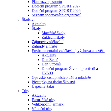
Plán rozvoje sportu
Dotační program SPORT 2027
Dotační program SPORT 2026
Seznam sportovních organizací
Školství
Aktuality
Školy
Mateřské školy
Základní školy
Zájmové vzdělávání
Zahrady a hřiště
Environmentální vzdělávání, výchova a osvěta
Aktuality
Den Země
Den Stromů
Dotační program Životní prostředí a
EVVO
Opavské zastupitelstvo dětí a mládeže
Přestupky na úseku školství
Úspěchy žáků
Trhy
Aktuality
Farmářské trhy
Velikonoční jarmark
Vánoční trhy