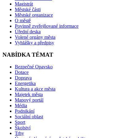
Magistrát
Městské části
Městské organizace
O městě
Povinně zveřejňované informace
Úřední deska
Volené orgány města
Vyhlášky a předpisy
NABÍDKA TÉMAT
Bezpečné Opavsko
Dotace
Doprava
Energetika
Kultura a akce města
Majetek města
Mapový portál
Média
Podnikání
Sociální oblast
Sport
Školství
Trhy