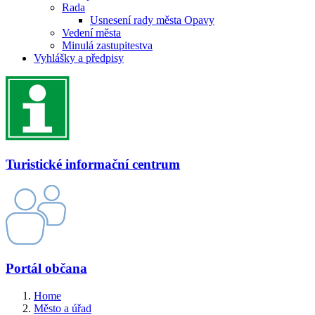
Rada
Usnesení rady města Opavy
Vedení města
Minulá zastupitestva
Vyhlášky a předpisy
Turistické informační centrum
Portál občana
Home
Město a úřad