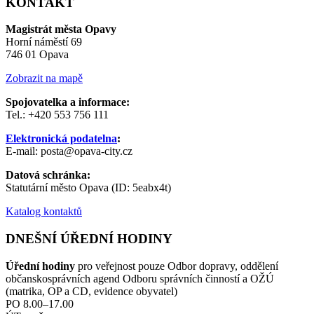
KONTAKT
Magistrát města Opavy
Horní náměstí 69
746 01 Opava
Zobrazit na mapě
Spojovatelka a informace:
Tel.: +420 553 756 111
Elektronická podatelna
:
E-mail: posta@opava-city.cz
Datová schránka:
Statutární město Opava (ID: 5eabx4t)
Katalog kontaktů
DNEŠNÍ ÚŘEDNÍ HODINY
Úřední hodiny
pro veřejnost pouze Odbor dopravy, oddělení
občanskosprávních agend Odboru správních činností a OŽÚ
(matrika, OP a CD, evidence obyvatel)
PO 8.00–17.00