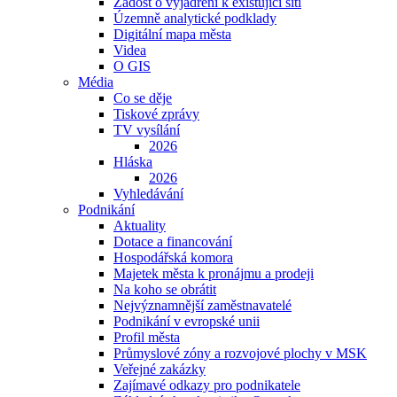
Žádost o vyjádření k existující síti
Územně analytické podklady
Digitální mapa města
Videa
O GIS
Média
Co se děje
Tiskové zprávy
TV vysílání
2026
Hláska
2026
Vyhledávání
Podnikání
Aktuality
Dotace a financování
Hospodářská komora
Majetek města k pronájmu a prodeji
Na koho se obrátit
Nejvýznamnější zaměstnavatelé
Podnikání v evropské unii
Profil města
Průmyslové zóny a rozvojové plochy v MSK
Veřejné zakázky
Zajímavé odkazy pro podnikatele